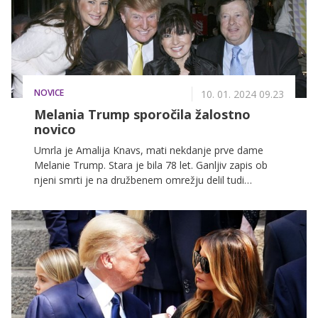
NOVICE
10. 01. 2024 09.23
Melania Trump sporočila žalostno
novico
Umrla je Amalija Knavs, mati nekdanje prve dame
Melanie Trump. Stara je bila 78 let. Ganljiv zapis ob
njeni smrti je na družbenem omrežju delil tudi
nekdanji predsednik ZDA Donald Trump.