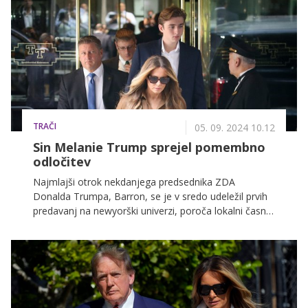
TRAČI
05. 09. 2024 10.12
Sin Melanie Trump sprejel pomembno
odločitev
Najmlajši otrok nekdanjega predsednika ZDA
Donalda Trumpa, Barron, se je v sredo udeležil prvih
predavanj na newyorški univerzi, poroča lokalni časnik
New York Post.