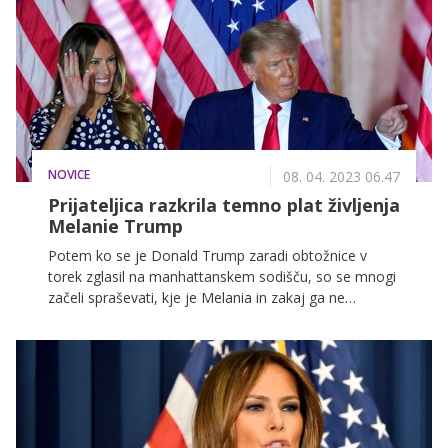
jo ponovno opazili v družbi slavnega soproga.
NOVICE
08. 04. 2023 06.47
Prijateljica razkrila temno plat življenja
Melanie Trump
Potem ko se je Donald Trump zaradi obtožnice v
torek zglasil na manhattanskem sodišču, so se mnogi
začeli spraševati, kje je Melania in zakaj ga ne
podpira. Zdaj se je oglasila znanka nekdanje prve
dame, ki je ponudila odgovore na omenjena
vprašanja.