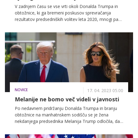
V zadnjem času se vse vrti okoli Donalda Trumpa in
obtožnice, ki ga bremeni poskusov sprevračanja
rezultatov predsedniških volitev leta 2020, mnogi pa
se sprašujejo, kaj o dogajanju meni bivša prva dama
ZDA, ki se je popolnoma umaknila izpred oči javnosti.
NOVICE
17. 04. 2023 05.00
Melanije ne bomo več videli v javnosti
Po nedavnem pridržanju Donalda Trumpa in branju
obtožnice na manhatnskem sodišču se je žena
nekdanjega predsednika Melanija Trump odločila, da
se popolnoma umakne iz oči javnosti. Kar nekaj časa
je preživela zgolj v družbi svojih najbližjih, zdaj pa so