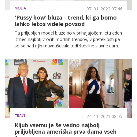
MODA
07. 01. 2022 07.46
'Pussy bow' bluza - trend, ki ga bomo
lahko letos videle povsod
Ta priljubljen model bluze bo v prihajajočem letu eden
izmed najbolj vročih modnih trendov, v preteklosti pa
so se nad njim navduševale tudi številne slavne dame.
Med drugim je bluza s pentljo eden ljubšim modnih
kosov cambriške vojvodinje Kate Middleton, kar nekaj
pozornosti pa sta z njeno izbiro pritegnili tudi
nekdanja hrvaška predsednica Kolinda Grabar-
Kitarović in nekdanja prva dama Melania Trump.
TRAČI
24. 11. 2021 08.05
Kljub vsemu je še vedno najbolj
priljubljena ameriška prva dama vseh