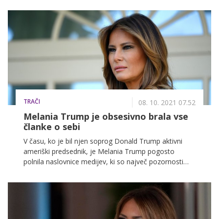
tednih dvignile nemalo medijskega prahu in
spodbudile prodajo knjige. V njej pa je Grishamova
med drugim razkrila tudi to, kakšna je v resnici
nekdanja slovenska manekenka.
TRAČI
08. 10. 2021 07.52
Melania Trump je obsesivno brala vse
članke o sebi
V času, ko je bil njen soprog Donald Trump aktivni
ameriški predsednik, je Melania Trump pogosto
polnila naslovnice medijev, ki so največ pozornosti
posvečali njenim modnim kombinacijam.