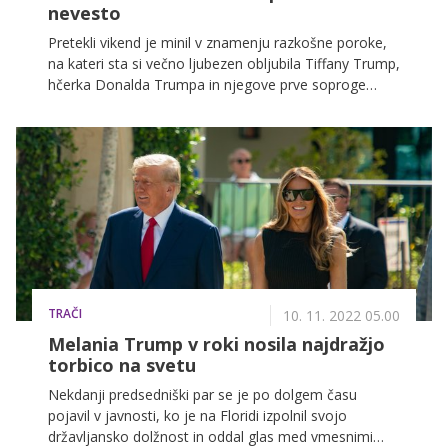
nevesto
Pretekli vikend je minil v znamenju razkošne poroke,
na kateri sta si večno ljubezen obljubila Tiffany Trump,
hčerka Donalda Trumpa in njegove prve soproge
Marle Maples, in njen izbranec Michael Boulos.
Nevesta je blestela v prekrasni poročni kreaciji, pod
katero se je podpisal modni oblikovalec Elie Saab, a jo
je zasenčila njena mačeha – Melania Trump.
TRAČI
10. 11. 2022 05.00
Melania Trump v roki nosila najdražjo
torbico na svetu
Nekdanji predsedniški par se je po dolgem času
pojavil v javnosti, ko je na Floridi izpolnil svojo
državljansko dolžnost in oddal glas med vmesnimi