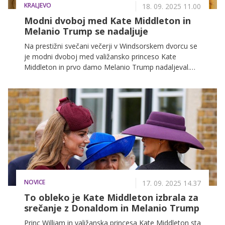
KRALJEVO
18. 09. 2025 11.00
Modni dvoboj med Kate Middleton in
Melanio Trump se nadaljuje
Na prestižni svečani večerji v Windsorskem dvorcu se
je modni dvoboj med valižansko princeso Kate
Middleton in prvo damo Melanio Trump nadaljeval.
Obe sta izbrali osupljivi kreaciji, ki ju še dolgo ne
bomo pozabili.
NOVICE
17. 09. 2025 14.37
To obleko je Kate Middleton izbrala za
srečanje z Donaldom in Melanio Trump
Princ William in valižanska princesa Kate Middleton sta