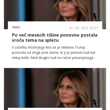
TRAČI
01. 09. 2021 06.27
Po več mesecih tišine ponovno postala
vroča tema na spletu
V začetku letošnjega leta se je Melania Trump
poslovila od vloge prve dame, ki ji je prinesla tudi kar
nekaj kritik. Med drugim tudi na račun preurejenega
Rožnega vrta v Beli hiši.