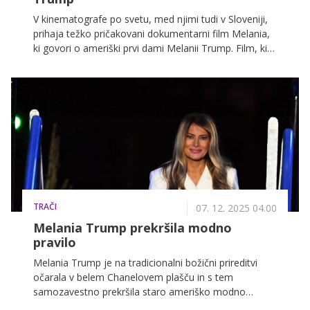
V kinematografe po svetu, med njimi tudi v Sloveniji,
prihaja težko pričakovani dokumentarni film Melania,
ki govori o ameriški prvi dami Melanii Trump. Film, ki
ga je režiral hollywoodski režiser Brett Ratner, ponuja
intimen vpogled v njeno življenje in vlogo prve dame.
TRAČI
07. 12. 2025 04.00
Melania Trump prekršila modno
pravilo
Melania Trump je na tradicionalni božični prireditvi
očarala v belem Chanelovem plašču in s tem
samozavestno prekršila staro ameriško modno
pravilo o nošenju bele barve po zahvalnem dnevu.