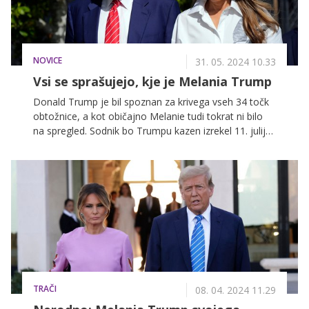
NOVICE
31. 05. 2024 10.33
Vsi se sprašujejo, kje je Melania Trump
Donald Trump je bil spoznan za krivega vseh 34 točk
obtožnice, a kot običajno Melanie tudi tokrat ni bilo
na spregled. Sodnik bo Trumpu kazen izrekel 11. julija.
Jo bomo ob njegovem boku videli takrat?
TRAČI
08. 04. 2024 11.29