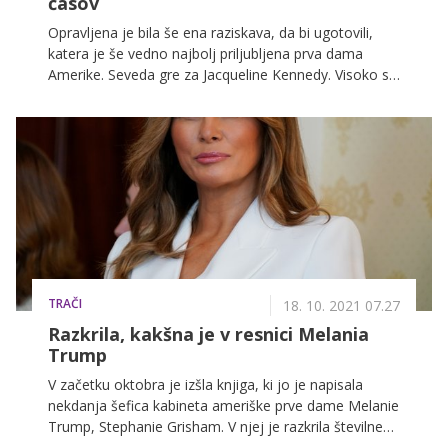
časov
Opravljena je bila še ena raziskava, da bi ugotovili,
katera je še vedno najbolj priljubljena prva dama
Amerike. Seveda gre za Jacqueline Kennedy. Visoko se
je uvrstila tudi aktualna prva dama Jill Biden, medtem
ko je nekdanja slovenska manekenk Melania Trump
na predzadnjem mestu.
TRAČI
18. 10. 2021 07.27
Razkrila, kakšna je v resnici Melania
Trump
V začetku oktobra je izšla knjiga, ki jo je napisala
nekdanja šefica kabineta ameriške prve dame Melanie
Trump, Stephanie Grisham. V njej je razkrila številne
neprijetne podrobnosti o Trumpu, ki so v zadnjih