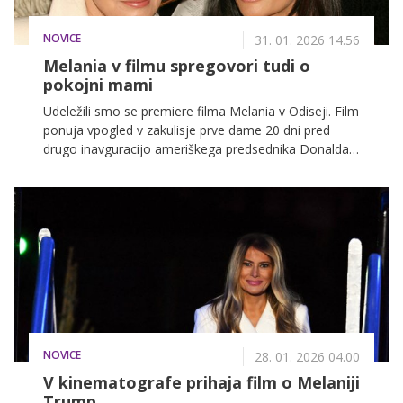
NOVICE
31. 01. 2026 14.56
Melania v filmu spregovori tudi o
pokojni mami
Udeležili smo se premiere filma Melania v Odiseji. Film
ponuja vpogled v zakulisje prve dame 20 dni pred
drugo inavguracijo ameriškega predsednika Donalda
Trumpa, pri projektu pa je sodelovala tudi sama, in
sicer kot izvršna producentka. Imela je torej
pomembno vlogo pri številnih kreativnih odločitvah.
NOVICE
28. 01. 2026 04.00
V kinematografe prihaja film o Melaniji
Trump