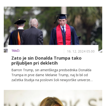
hollywoodski režiser Brett Ratner. Predstavnik studia
za stike z javnostmi je projekt opisal kot edinstven
pogled v zakulisje prve dame.
TRAČI
16. 12. 2024 05.00
Zato je sin Donalda Trumpa tako
priljubljen pri dekletih
Barron Trump, sin ameriškega predsednika Donalda
Trumpa in prve dame Melanie Trump, naj bi bil od
začetka študija na poslovni šoli newyorške univerze
"pravi osvajalec ženskih src."