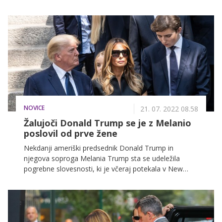
volitvami v ZDA. Nekdanja slovenska manekenka je
za to priložnost izbrala še en eleganten in brezhiben
stajling, ki je poudaril njeno vitko linijo.
NOVICE
21. 07. 2022 08.58
Žalujoči Donald Trump se je z Melanio
poslovil od prve žene
Nekdanji ameriški predsednik Donald Trump in
njegova soproga Melania Trump sta se udeležila
pogrebne slovesnosti, ki je včeraj potekala v New
Yorku, in na kateri so se poslovili od Donaldove
soproge Ivane Trump.