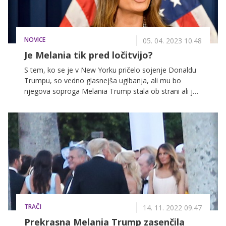
NOVICE
05. 04. 2023 10.48
Je Melania tik pred ločitvijo?
S tem, ko se je v New Yorku pričelo sojenje Donaldu
Trumpu, so vedno glasnejša ugibanja, ali mu bo
njegova soproga Melania Trump stala ob strani ali je
to konec njunega zakona. Po poročanju nekaterih
tujih medijev naj bi slavni par že nekaj časa živel
ločeno.
TRAČI
14. 11. 2022 09.47
Prekrasna Melania Trump zasenčila