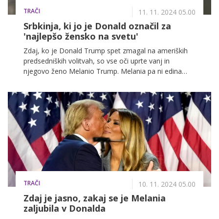
TRAČI
11. 11. 2024 05.00
Srbkinja, ki jo je Donald označil za
'najlepšo žensko na svetu'
Zdaj, ko je Donald Trump spet zmagal na ameriških
predsedniških volitvah, so vse oči uprte vanj in
njegovo ženo Melanio Trump. Melania pa ni edina
ženska iz tega dela sveta, ki je očarala Donalda ...
TRAČI
10. 11. 2024 05.00
Zdaj je jasno, zakaj se je Melania
zaljubila v Donalda