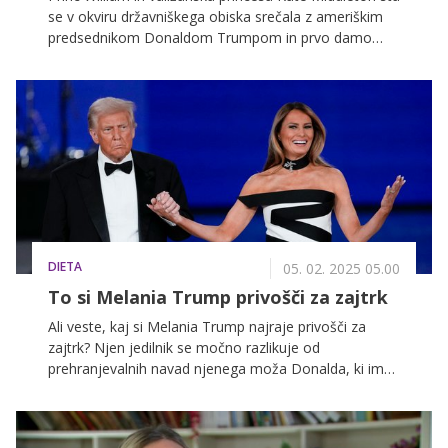
se v okviru državniškega obiska srečala z ameriškim
predsednikom Donaldom Trumpom in prvo damo
Melanio Trump. Srečali so se na gradu Windsor.
DIETA
05. 02. 2025 05.00
To si Melania Trump privošči za zajtrk
Ali veste, kaj si Melania Trump najraje privošči za
zajtrk? Njen jedilnik se močno razlikuje od
prehranjevalnih navad njenega moža Donalda, ki ima
najraje ...