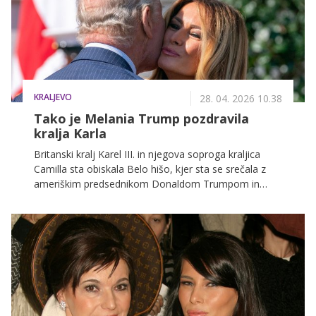
KRALJEVO
28. 04. 2026 10.38
Tako je Melania Trump pozdravila
kralja Karla
Britanski kralj Karel III. in njegova soproga kraljica
Camilla sta obiskala Belo hišo, kjer sta se srečala z
ameriškim predsednikom Donaldom Trumpom in
prvo damo Melanio Trump.