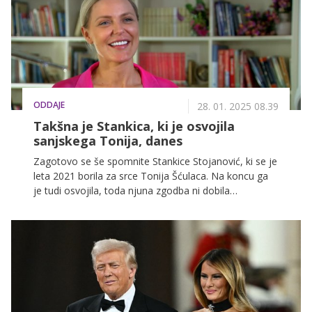
ODDAJE
28. 01. 2025 08.39
Takšna je Stankica, ki je osvojila
sanjskega Tonija, danes
Zagotovo se še spomnite Stankice Stojanović, ki se je
leta 2021 borila za srce Tonija Šćulaca. Na koncu ga
je tudi osvojila, toda njuna zgodba ni dobila
pravljičnega zaključka.