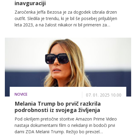
inavguraciji
Zaročenka Jeffa Bezosa je za dogodek izbrala drzen
outfit. Sledila je trendu, ki je bil še posebej priljubljen
leta 2023, a na žalost nikakor ni bil primeren za
inavguracijo Donalda Trumpa.
NOVICE
07. 01. 2025 10.00
Melania Trump bo prvič razkrila
podrobnosti iz svojega življenja
Pod okriljem pretočne storitve Amazon Prime Video
nastaja dokumentarni film o nekdanji in bodoči prvi
dami ZDA Melanii Trump. Režijo bo prevzel