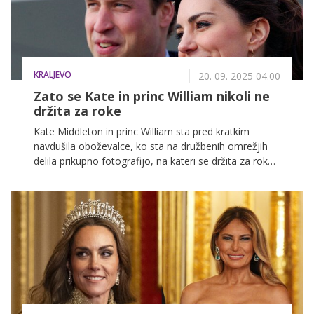
KRALJEVO
20. 09. 2025 04.00
Zato se Kate in princ William nikoli ne
držita za roke
Kate Middleton in princ William sta pred kratkim
navdušila oboževalce, ko sta na družbenih omrežjih
delila prikupno fotografijo, na kateri se držita za roke.
To je prizor, ki ga vidimo le redko.