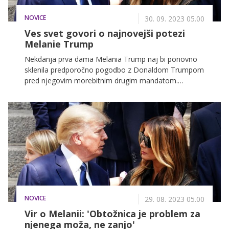
NOVICE
30. 09. 2023 05.00
Ves svet govori o najnovejši potezi
Melanie Trump
Nekdanja prva dama Melania Trump naj bi ponovno
sklenila predporočno pogodbo z Donaldom Trumpom
pred njegovim morebitnim drugim mandatom.
Domneva se, da se je par že vsaj tretjič znova pogajal
o sporazumu, ki je bil prvotno sklenjen, ko sta se
poročila pred skoraj dvema desetletjema – leta 2005.
NOVICE
29. 08. 2023 05.00
Vir o Melanii: 'Obtožnica je problem za
njenega moža, ne zanjo'