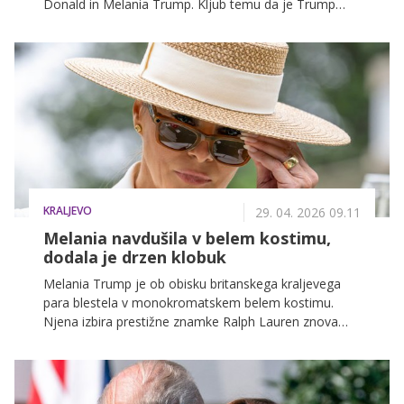
Donald in Melania Trump. Kljub temu da je Trump
ponovno prekršil kraljevi protokol, je srečanje
potekalo gladko, kralj Karel pa ni pokazal nobenega
nelagodja.
KRALJEVO
29. 04. 2026 09.11
Melania navdušila v belem kostimu,
dodala je drzen klobuk
Melania Trump je ob obisku britanskega kraljevega
para blestela v monokromatskem belem kostimu.
Njena izbira prestižne znamke Ralph Lauren znova
potrjuje, da z eleganco in prefinjenimi kroji ustvarja
nepozabne modne trenutke.