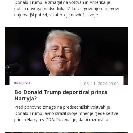
Donald Trump je zmagal na volitvah in Amerika je
dobila novega predsednika. Zdaj vsi govorijo o njegovi
najnovejši potezi, s katero je navdušil svoje
podpornike.
KRALJEVO
08. 11. 2024 05.00
Bo Donald Trump deportiral princa
Harryja?
Pred ponovno zmago na predsedniških volitvah je
Donald Trump javno izrazil svoje mnenje glede selitve
princa Harryja v ZDA. Povedal je, da bi razmislil o
njegovi deportaciji zaradi drame okoli njegovega
ameriškega vizuma.