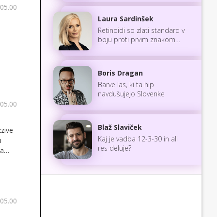
 05.00
Laura Sardinšek
Retinoidi so zlati standard v
boju proti prvim znakom
staranja
Boris Dragan
Barve las, ki ta hip
navdušujejo Slovenke
 05.00
Blaž Slaviček
zzive
Kaj je vadba 12-3-30 in ali
h
res deluje?
za
 05.00