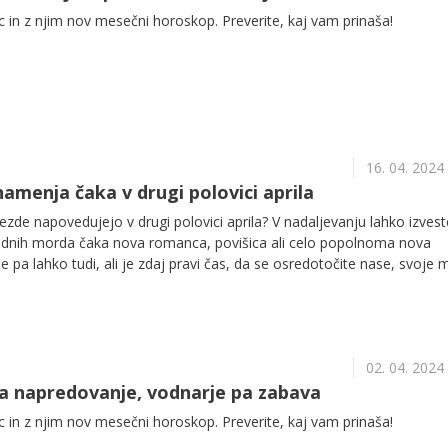
 in z njim nov mesečni horoskop. Preverite, kaj vam prinaša!
16. 04. 2024
menja čaka v drugi polovici aprila
zde napovedujejo v drugi polovici aprila? V nadaljevanju lahko izveste
tednih morda čaka nova romanca, povišica ali celo popolnoma nova
 pa lahko tudi, ali je zdaj pravi čas, da se osredotočite nase, svoje mi
02. 04. 2024
ka napredovanje, vodnarje pa zabava
 in z njim nov mesečni horoskop. Preverite, kaj vam prinaša!