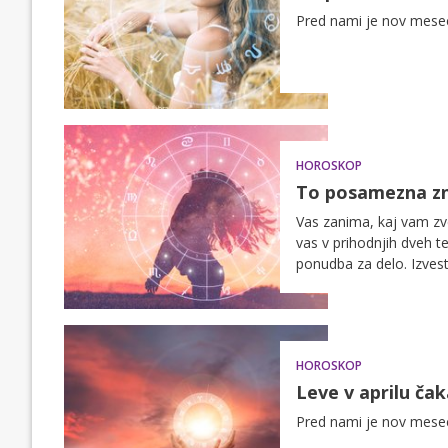
Pred nami je nov mesec
HOROSKOP
To posamezna zna
Vas zanima, kaj vam zve
vas v prihodnjih dveh 
ponudba za delo. Izveste
želje in cilje.
HOROSKOP
Leve v aprilu ča
Pred nami je nov mesec