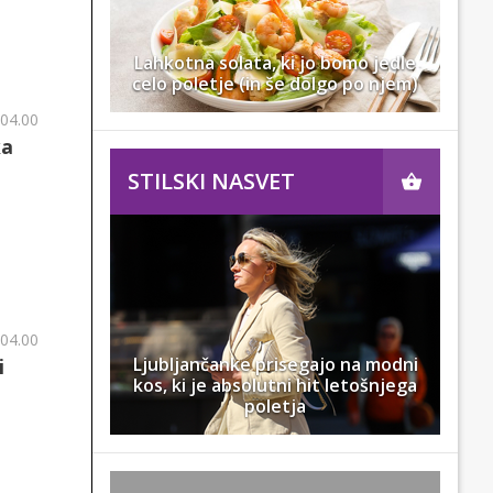
Lahkotna solata, ki jo bomo jedle
celo poletje (in še dolgo po njem)
 04.00
ka
STILSKI NASVET
 04.00
Ljubljančanke prisegajo na modni
i
kos, ki je absolutni hit letošnjega
poletja