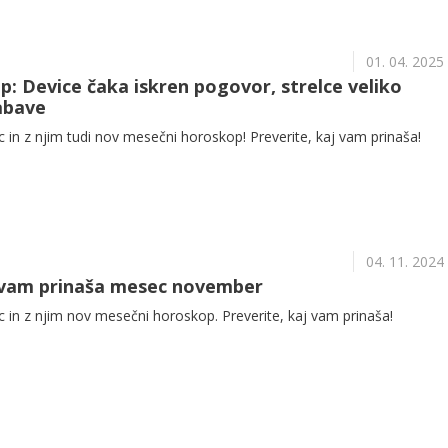
01. 04. 2025
: Device čaka iskren pogovor, strelce veliko
abave
in z njim tudi nov mesečni horoskop! Preverite, kaj vam prinaša!
04. 11. 2024
 vam prinaša mesec november
 in z njim nov mesečni horoskop. Preverite, kaj vam prinaša!