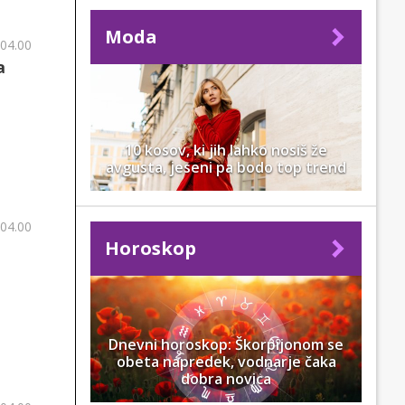
Moda
 04.00
a
10 kosov, ki jih lahko nosiš že
avgusta, jeseni pa bodo top trend
 04.00
Horoskop
Dnevni horoskop: Škorpijonom se
obeta napredek, vodnarje čaka
dobra novica