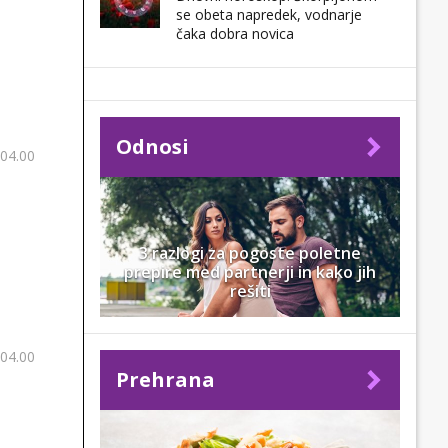
se obeta napredek, vodnarje
čaka dobra novica
Odnosi
 04.00
3 razlogi za pogoste poletne
prepire med partnerji in kako jih
rešiti
 04.00
Prehrana