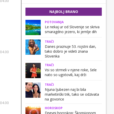
 04.00
NAJBOLJ BRANO
POTOVANJA
Le nekaj ur od Slovenije se skriva
smaragdno jezero, ki jemlje dih
TRAČI
Danes praznuje 53. rojstni dan,
tako dobro je videti znana
 04.00
Slovenka
TRAČI
Vsi so strmeli v njene roke, šele
nato so ugotovili, kaj drži
TRAČI
Njuna ljubezen naj bi bila
marketinški trik, tako se odzivata
na govorice
 04.00
HOROSKOP
Dnevni horoskop: Škorpijonom