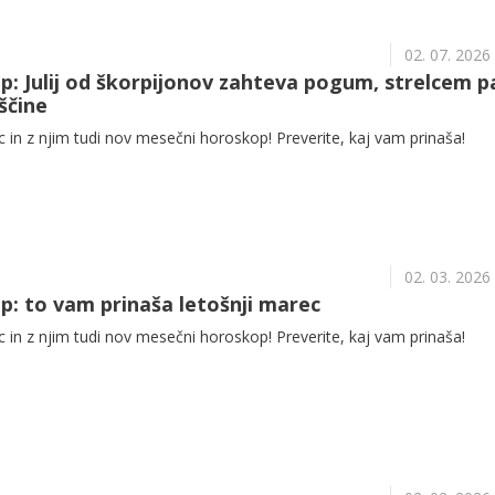
02. 07. 2026
: Julij od škorpijonov zahteva pogum, strelcem p
ščine
in z njim tudi nov mesečni horoskop! Preverite, kaj vam prinaša!
02. 03. 2026
: to vam prinaša letošnji marec
in z njim tudi nov mesečni horoskop! Preverite, kaj vam prinaša!