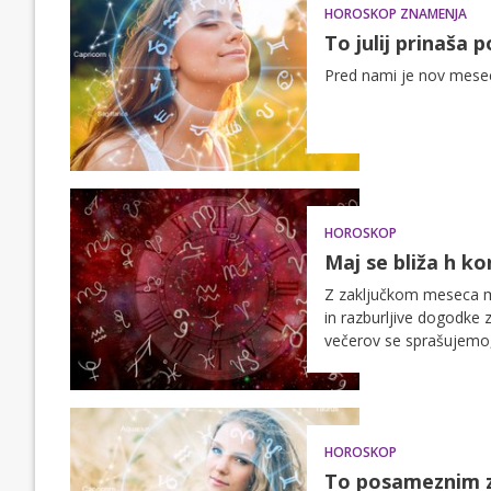
HOROSKOP ZNAMENJA
To julij prinaš
Pred nami je nov mesec
HOROSKOP
Maj se bliža h k
Z zaključkom meseca maj
in razburljive dogodke z
večerov se sprašujemo, 
katere si želimo, da se
HOROSKOP
To posameznim 