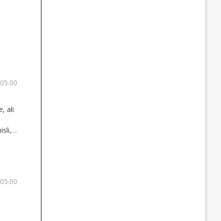
 05.00
, ali
sli,
 05.00