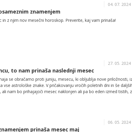
04. 07. 2024
a posameznim znamenjem
 in z njim nov mesečni horoskop. Preverite, kaj vam prinaša!
27. 05. 2024
oncu, to nam prinaša naslednji mesec
a se obračamo proti juniju, mesecu, ki obljublja nove priložnosti, i
a vse astrološke znake. V pričakovanju vročih poletnih dni in še daljši
ali nam bo prihajajoči mesec naklonjen ali pa bo eden izmed tistih, 
 čim prej končajo. Odgovor vas morda čaka že v nadaljevanju.
06. 05. 2024
znamenjem prinaša mesec maj