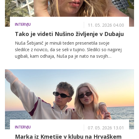
INTERVJU
11. 05. 2026 04.00
Tako je videti Nušino življenje v Dubaju
Nuša Šebjanič je minuli teden presenetila svoje
sledilce z novico, da se seli v tujino. Sledilci so najprej
ugibali, kam odhaja, Nuša pa je nato na svojih
družbenih omrežjih razkrila, da gre za Dubaj. Nušo
smo kontaktirali tudi mi, ta pa nam je razkrila, kakšni
so njeni prvi občutki in kako se privaja na življenje v
Dubaju. Celoten intervju z Nušo vas čaka spodaj.
INTERVJU
07. 05. 2026 13.01
Marka iz Kmetije v klubu na Hrvaškem