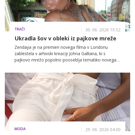
TRAČI
30. 06. 2026 10.52
Ukradla šov v obleki iz pajkove mreže
Zendaya je na premieri novega filma v Londonu
zablestela v arhivski kreaciji Johna Galliana, ki s
pajkovo mrežo popolno pooseblja tematiko novega
Spider-Mana.
MODA
29. 06. 2026 04.00