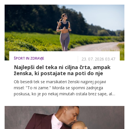
Lewisa pred slavo je bilo daleč od glamurja, ki ga
povezujemo s Hollywoodom.
ŠPORT IN ZDRAVJE
23. 07. 2026 03.47
Najlepši del teka ni ciljna črta, ampak
ženska, ki postajate na poti do nje
Ob besedi tek se marsikateri ženski najprej pojavi
misel: "To ni zame." Morda se spomni zadnjega
poskusa, ko je po nekaj minutah ostala brez sape, ali
pa pogleda tekače v parku in dobi občutek, da so oni
iz neke druge kategorije: bolj fit, bolj vzdržljivi, bolj
športni. Kot da obstaja neka nevidna meja, čez katero
moraš stopiti, preden se lahko poimenuješ tekačica.