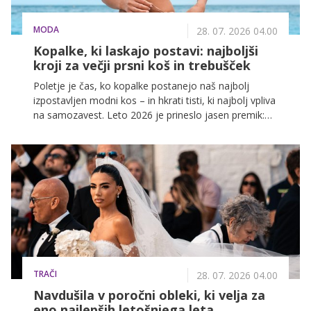
MODA
28. 07. 2026 04.00
Kopalke, ki laskajo postavi: najboljši
kroji za večji prsni koš in trebušček
Poletje je čas, ko kopalke postanejo naš najbolj
izpostavljen modni kos – in hkrati tisti, ki najbolj vpliva
na samozavest. Leto 2026 je prineslo jasen premik:
ženske ne iščejo več kopalk, ki skrivajo, ampak
takšne, ki poudarijo tisto, kar je na njih najlepše.
TRAČI
28. 07. 2026 04.00
Navdušila v poročni obleki, ki velja za
eno najlepših letošnjega leta