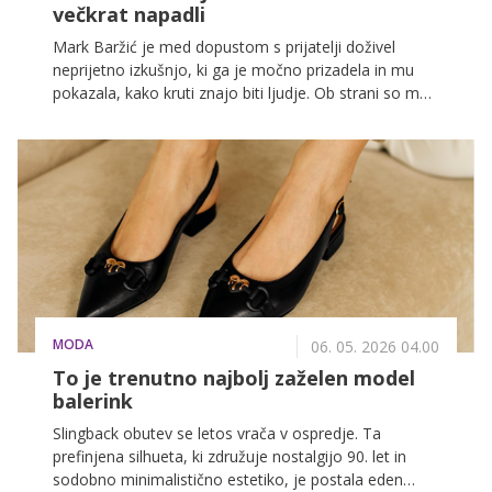
večkrat napadli
Mark Baržić je med dopustom s prijatelji doživel
neprijetno izkušnjo, ki ga je močno prizadela in mu
pokazala, kako kruti znajo biti ljudje. Ob strani so mu
ves čas stali prijatelji, sam pa je ponovno opozoril na
pomembnost pogovora o nasilju ter dokazal, da mu
težki trenutki ne morejo vzeti pozitivne energije.
MODA
06. 05. 2026 04.00
To je trenutno najbolj zaželen model
balerink
Slingback obutev se letos vrača v ospredje. Ta
prefinjena silhueta, ki združuje nostalgijo 90. let in
sodobno minimalistično estetiko, je postala eden