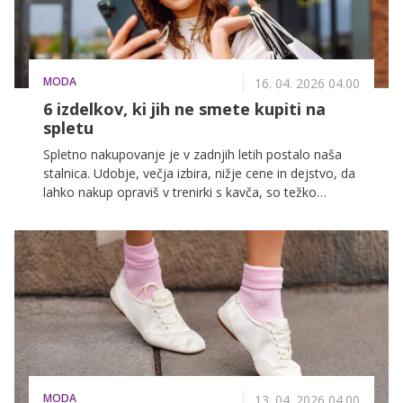
MODA
16. 04. 2026 04.00
6 izdelkov, ki jih ne smete kupiti na
spletu
Spletno nakupovanje je v zadnjih letih postalo naša
stalnica. Udobje, večja izbira, nižje cene in dejstvo, da
lahko nakup opraviš v trenirki s kavča, so težko
premagljivi. A kljub temu obstajajo izdelki, pri katerih
je bolje, da si vzamemo čas in izdelek preverimo v
trgovini.
MODA
13. 04. 2026 04.00