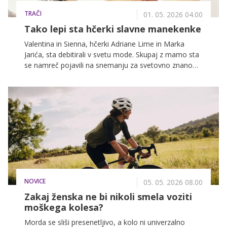
TRAČI
01. 05. 2026 04.00
Tako lepi sta hčerki slavne manekenke
Valentina in Sienna, hčerki Adriane Lime in Marka
Jarića, sta debitirali v svetu mode. Skupaj z mamo sta
se namreč pojavili na snemanju za svetovno znano
znamko perila Victoria's Secret.
NOVICE
05. 05. 2026 08.00
Zakaj ženska ne bi nikoli smela voziti
moškega kolesa?
Morda se sliši presenetljivo, a kolo ni univerzalno