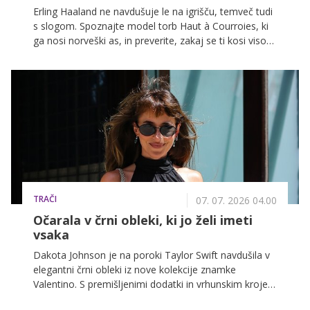
Erling Haaland ne navdušuje le na igrišču, temveč tudi
s slogom. Spoznajte model torb Haut à Courroies, ki
ga nosi norveški as, in preverite, zakaj se ti kosi visoke
mode vse pogosteje pojavljajo kot statusni simbol
med vrhunskimi nogometaši.
TRAČI
07. 07. 2026 04.00
Očarala v črni obleki, ki jo želi imeti
vsaka
Dakota Johnson je na poroki Taylor Swift navdušila v
elegantni črni obleki iz nove kolekcije znamke
Valentino. S premišljenimi dodatki in vrhunskim krojem
je znova dokazala, da je brezčasna 'mala črna obleka'