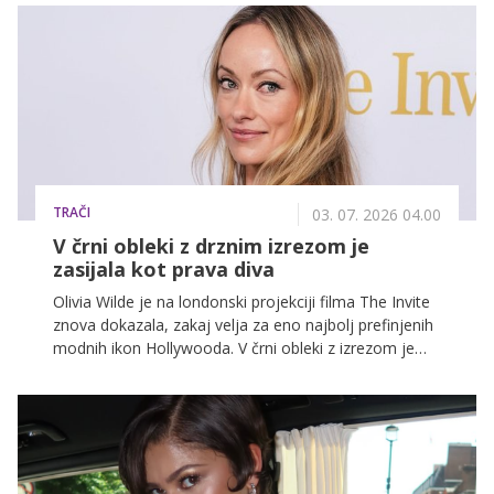
popolna izbira za vsako priložnost.
TRAČI
03. 07. 2026 04.00
V črni obleki z drznim izrezom je
zasijala kot prava diva
Olivia Wilde je na londonski projekciji filma The Invite
znova dokazala, zakaj velja za eno najbolj prefinjenih
modnih ikon Hollywooda. V črni obleki z izrezom je
navdušila s popolno kombinacijo minimalizma,
elegance in sodobnega šika.