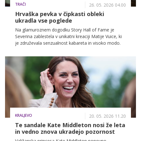
TRAČI
26. 05. 2026 04.00
Hrvaška pevka v čipkasti obleki
ukradla vse poglede
Na glamuroznem dogodku Story Hall of Fame je
Severina zablestela v unikatni kreaciji Matije Vuice, ki
je združevala senzualnost kabareta in visoko modo.
KRALJEVO
20. 05. 2026 11.20
Te sandale Kate Middleton nosi že leta
in vedno znova ukradejo pozornost
Valižanska princesa Kate Middleton ponovno