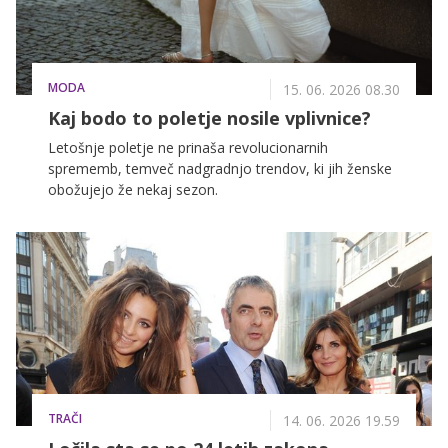
MODA
15. 06. 2026 08.30
Kaj bodo to poletje nosile vplivnice?
Letošnje poletje ne prinaša revolucionarnih
sprememb, temveč nadgradnjo trendov, ki jih ženske
obožujejo že nekaj sezon.
TRAČI
14. 06. 2026 19.59