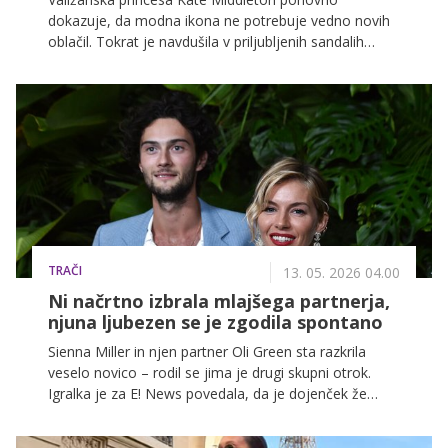
dokazuje, da modna ikona ne potrebuje vedno novih
oblačil. Tokrat je navdušila v priljubljenih sandalih
znamke Camilla Elphick, ki jih s ponosom nosi že vse
od leta 2019.
TRAČI
13. 05. 2026 04.00
Ni načrtno izbrala mlajšega partnerja,
njuna ljubezen se je zgodila spontano
Sienna Miller in njen partner Oli Green sta razkrila
veselo novico – rodil se jima je drugi skupni otrok.
Igralka je za E! News povedala, da je dojenček že
doma in da se petčlanska družina počasi navaja na
novo dinamiko. Čeprav je utrujena, je, kot pravi,