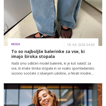
manjših prenovah, ki pozimi ne pridejo v poštev. A
prav v tem obdobju pogosto ugotovimo, da bistvo ni
le v čiščenju, temveč občutku prostora, v zraku, ki ga
dihamo, in v svetlobi, ki nas spremlja čez dan.
MODA
18. 04. 2026 04.00
To so najboljše balerinke za vse, ki
imajo široka stopala
Našli smo odličen model balerink, ki je kot nalašč za
vse, ki imate široka stopala in se vsako spomladansko
sezono soočate z iskanjem udobne, a hkrati modne
obutve.