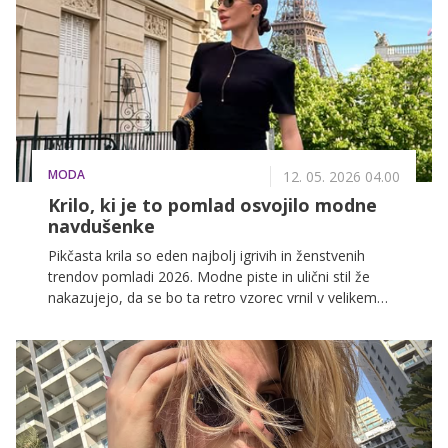
neizmerno srečna.
MODA
12. 05. 2026 04.00
Krilo, ki je to pomlad osvojilo modne
navdušenke
Pikčasta krila so eden najbolj igrivih in ženstvenih
trendov pomladi 2026. Modne piste in ulični stil že
nakazujejo, da se bo ta retro vzorec vrnil v velikem
slogu. Krila s pikami so vsestranska, elegantna in
hkrati dovolj drzna, da popestrijo vsak spomladanski
videz.