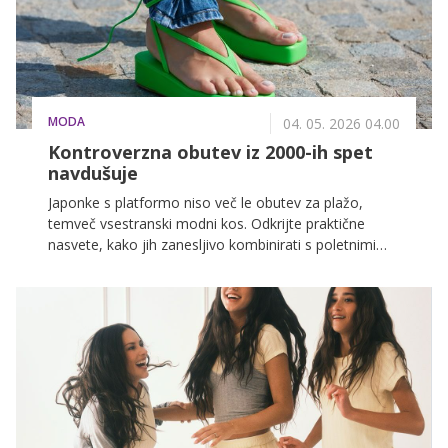
MODA
04. 05. 2026 04.00
Kontroverzna obutev iz 2000-ih spet
navdušuje
Japonke s platformo niso več le obutev za plažo,
temveč vsestranski modni kos. Odkrijte praktične
nasvete, kako jih zanesljivo kombinirati s poletnimi
oblekami ali hlačami za popoln stajling, ki vizualno
podaljša vašo postavo.