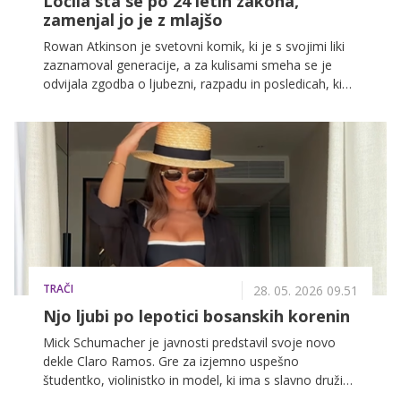
Ločila sta se po 24 letih zakona,
zamenjal jo je z mlajšo
Rowan Atkinson je svetovni komik, ki je s svojimi liki
zaznamoval generacije, a za kulisami smeha se je
odvijala zgodba o ljubezni, razpadu in posledicah, ki
so globoko zaznamovale njegovo družino.
TRAČI
28. 05. 2026 09.51
Njo ljubi po lepotici bosanskih korenin
Mick Schumacher je javnosti predstavil svoje novo
dekle Claro Ramos. Gre za izjemno uspešno
študentko, violinistko in model, ki ima s slavno družino
že veliko skupnega.