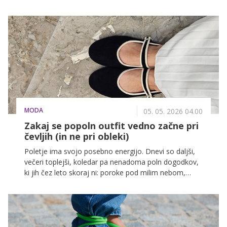
ključnih trendov prihajajoče sezone. Med najbolj
priljubljenimi modeli izstopajo slingback balerinke, ki
navdušujejo s svojo vsestranskostjo, udobjem in
elegantnim videzom.
MODA
05. 05. 2026 04.00
Zakaj se popoln outfit vedno začne pri
čevljih (in ne pri obleki)
Poletje ima svojo posebno energijo. Dnevi so daljši,
večeri toplejši, koledar pa nenadoma poln dogodkov,
ki jih čez leto skoraj ni: poroke pod milim nebom,
maturantski plesi, rojstni dnevi na vrtu, družinska
kosila, ki se zavlečejo pozno v noč. To so trenutki, ki
jih želimo doživeti sproščeno, urejeno in predvsem
brez tistega tihega nelagodja, ki se pogosto prikrade.