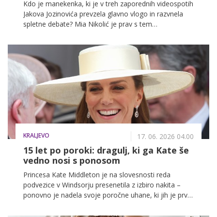
Kdo je manekenka, ki je v treh zaporednih videospotih
Jakova Jozinovića prevzela glavno vlogo in razvnela
spletne debate? Mia Nikolić je prav s tem
sodelovanjem postala novo ime na sceni, o katerem
trenutno govori celotna regija. Primerjajo jo celo z
mlado Kate Moss.
KRALJEVO
17. 06. 2026 04.00
15 let po poroki: dragulj, ki ga Kate še
vedno nosi s ponosom
Princesa Kate Middleton je na slovesnosti reda
podvezice v Windsorju presenetila z izbiro nakita –
ponovno je nadela svoje poročne uhane, ki jih je prvič
nosila pred 15 leti.