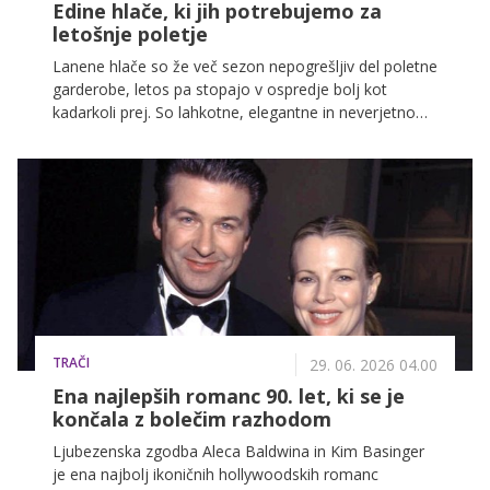
Edine hlače, ki jih potrebujemo za
letošnje poletje
Lanene hlače so že več sezon nepogrešljiv del poletne
garderobe, letos pa stopajo v ospredje bolj kot
kadarkoli prej. So lahkotne, elegantne in neverjetno
udobne – popolna kombinacija za vroče mesece, ko
želimo biti videti urejeno, a se hkrati počutiti
sproščeno.
TRAČI
29. 06. 2026 04.00
Ena najlepših romanc 90. let, ki se je
končala z bolečim razhodom
Ljubezenska zgodba Aleca Baldwina in Kim Basinger
je ena najbolj ikoničnih hollywoodskih romanc