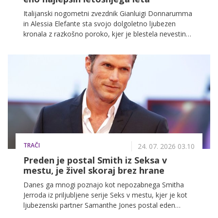
Italijanski nogometni zvezdnik Gianluigi Donnarumma
in Alessia Elefante sta svojo dolgoletno ljubezen
kronala z razkošno poroko, kjer je blestela nevestina
unikatna kreacija. Nevestina izbira čipkaste obleke s
korzetom in unikatnimi prosojnimi rokavi predstavlja
popoln navdih za moderne neveste, ki iščejo klasiko s
preobratom.
TRAČI
24. 07. 2026 03.10
Preden je postal Smith iz Seksa v
mestu, je živel skoraj brez hrane
Danes ga mnogi poznajo kot nepozabnega Smitha
Jerroda iz priljubljene serije Seks v mestu, kjer je kot
ljubezenski partner Samanthe Jones postal eden
najbolj priljubljenih moških likov. A življenje Jasona