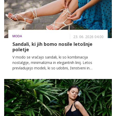
MODA
23. 06. 2026 04.00
Sandali, ki jih bomo nosile letošnje
poletje
V modo se vračajo sandali, ki so kombinacija
nostalgije, minimalizma in elegantnih linij. Letos
prevladujejo modeli, ki so udobni, ženstveni in
izjemno nosljivi. Modne piste in ulice kažejo tri jasne
trende, ki bodo zaznamovali vroče mesece.