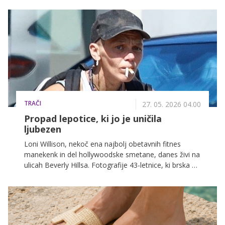
TRAČI
27. 05. 2026 04.00
Propad lepotice, ki jo je uničila
ljubezen
Loni Willison, nekoč ena najbolj obetavnih fitnes
manekenk in del hollywoodske smetane, danes živi na
ulicah Beverly Hillsa. Fotografije 43-letnice, ki brska po
smetnjakih in išče hrano, so ponovno pretresle
svetovno javnost.