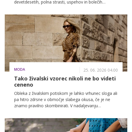
devetdesetih, polna strasti, uspehov in bolečih
preobratov. Čeprav sta danes vsak na svoji poti, njuna
skupna preteklost ostaja ena najbolj komentiranih
zgodb v svetu slavnih.
MODA
25. 06. 2026 04.00
Tako živalski vzorec nikoli ne bo videti
ceneno
Obleka z živalskim potiskom je lahko vrhunec sloga ali
pa hitro zdrsne v območje slabega okusa, če je ne
znamo pravilno skombinirati. V nadaljevanju
razkrivamo najpogostejše napake, ki se jim morate
izogniti, ter pravila, ki poskrbijo, da bo živalski vzorec
videti elegantno in sodobno.