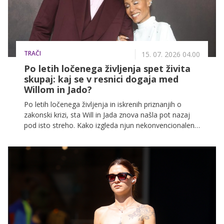
TRAČI
15. 07. 2026 04.00
Po letih ločenega življenja spet živita
skupaj: kaj se v resnici dogaja med
Willom in Jado?
Po letih ločenega življenja in iskrenih priznanjih o
zakonski krizi, sta Will in Jada znova našla pot nazaj
pod isto streho. Kako izgleda njun nekonvencionalen
odnos, ki kljubuje vsem hollywoodskim pravilom in
pričakovanjem javnosti?