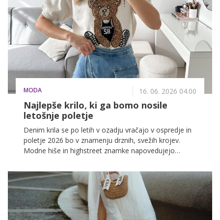
MODA
16. 06. 2026 04.00
Najlepše krilo, ki ga bomo nosile
letošnje poletje
Denim krila se po letih v ozadju vračajo v ospredje in
poletje 2026 bo v znamenju drznih, svežih krojev.
Modne hiše in highstreet znamke napovedujejo
eksplozijo različnih dolžin, barv in stilov, ki bodo
navdušile vse generacije.