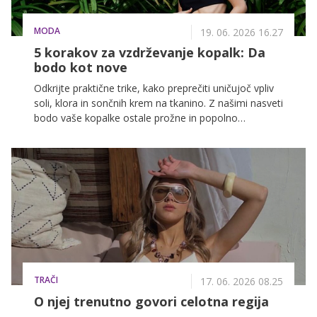
MODA
19. 06. 2026 16.27
5 korakov za vzdrževanje kopalk: Da
bodo kot nove
Odkrijte praktične trike, kako preprečiti uničujoč vpliv
soli, klora in sončnih krem na tkanino. Z našimi nasveti
bodo vaše kopalke ostale prožne in popolno
oblikovane dlje časa, kot ste pričakovali.
TRAČI
17. 06. 2026 08.25
O njej trenutno govori celotna regija