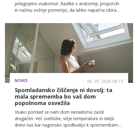
prilagojeno vsakomur. Razlike v anatomiji, proporcih
in načinu vožnje pomenijo, da lahko napačna izbira
vpliva na udobje, učinkovitost in užitek na kolesu.
NOVICE
06. 05. 2026 08.15
Spomladansko čiščenje ni dovolj: ta
mala sprememba bo vaš dom
popolnoma osvežila
Vsako pomlad se nam dom nenadoma zazdi
drugačen. Več svetlobe, višje temperature in daljši
dnevi nas kar nagonsko spodbudijo k spremembam.
Odpremo okna, zračimo prostore, čistimo kotičke, ki
smo jih pozimi nekoliko zanemarili, in razmišljamo o