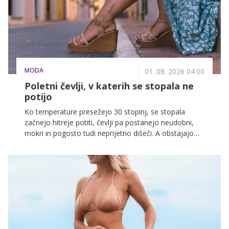
MODA
01. 08. 2026 04.00
Poletni čevlji, v katerih se stopala ne
potijo
Ko temperature presežejo 30 stopinj, se stopala
začnejo hitreje potiti, čevlji pa postanejo neudobni,
mokri in pogosto tudi neprijetno dišeči. A obstajajo
modeli in materiali, ki to težavo učinkovito zmanjšajo.
Poletni čevlji, ki dihajo, odvajajo vlago in ne ustvarjajo
toplote, so ključ do udobja v vročinskem valu.