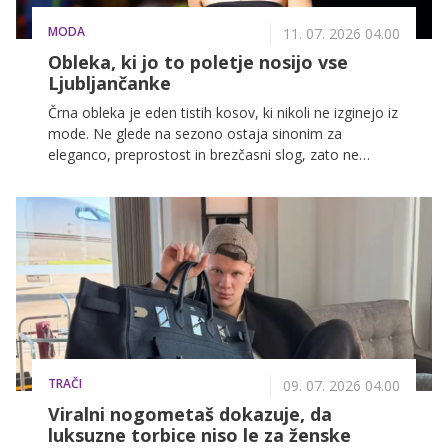
MODA
11. 07. 2026 04.00
Obleka, ki jo to poletje nosijo vse
Ljubljančanke
Črna obleka je eden tistih kosov, ki nikoli ne izginejo iz
mode. Ne glede na sezono ostaja sinonim za
eleganco, preprostost in brezčasni slog, zato ne
preseneča, da jo lahko tudi letos pogosto opazimo na
ulicah Ljubljane. Med sprehodom po središču mesta
smo ujeli več modnih navdušenk, ki so dokazale, da je
črna obleka še vedno ena najboljših modnih naložb.
TRAČI
09. 07. 2026 04.00
Viralni nogometaš dokazuje, da
luksuzne torbice niso le za ženske