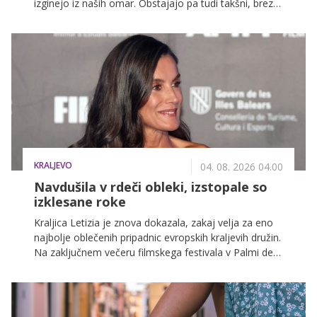
izginejo iz naših omar. Obstajajo pa tudi takšni, brez
katerih si poletja preprosto ne moremo predstavljati,
ne glede na trende.
KRALJEVO
04. 08. 2026 04.00
Navdušila v rdeči obleki, izstopale so
izklesane roke
Kraljica Letizia je znova dokazala, zakaj velja za eno
najbolje oblečenih pripadnic evropskih kraljevih družin.
Na zaključnem večeru filmskega festivala v Palmi de
Mallorci je navdušila v elegantni bordo obleki, največ
pozornosti pa so pritegnile njene izklesane roke.