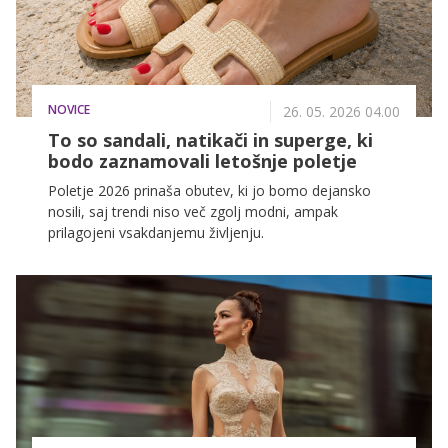
NOVICE
26. 05. 2026 04.00
To so sandali, natikači in superge, ki
bodo zaznamovali letošnje poletje
Poletje 2026 prinaša obutev, ki jo bomo dejansko
nosili, saj trendi niso več zgolj modni, ampak
prilagojeni vsakdanjemu življenju.