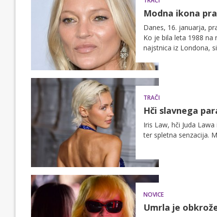
TRAČI
Modna ikona praz
Danes, 16. januarja, pr
Ko je bila leta 1988 n
najstnica iz Londona, si
preoblikovala modno ind
TRAČI
Hči slavnega par
Iris Law, hči Juda Lawa
ter spletna senzacija. 
NOVICE
Umrla je obkrožen