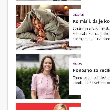
ODDAJE
Ko misli, da je k
Sveži in raznoliki films
kriminalk, komedij, akcij
postajah: POP TV, Kana
MODA
Ponosno so recik
Znane osebnosti, kot s
Fonda, so že večkrat od