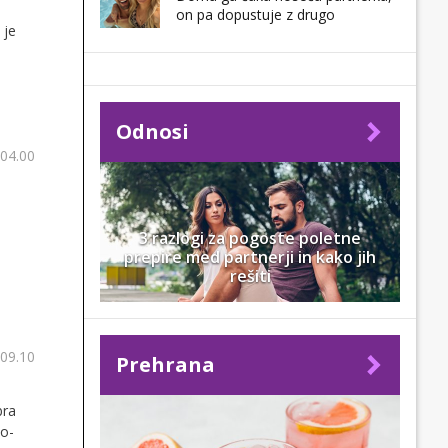
on pa dopustuje z drugo
 je
Odnosi
 04.00
3 razlogi za pogoste poletne
prepire med partnerji in kako jih
rešiti
 09.10
Prehrana
bra
no-