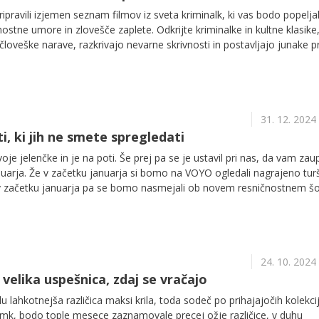
ravili izjemen seznam filmov iz sveta kriminalk, ki vas bodo popelja
ostne umore in zlovešče zaplete. Odkrijte kriminalke in kultne klasike,
 človeške narave, razkrivajo nevarne skrivnosti in postavljajo junake p
ripravite se na svet, kjer je vsak korak lahko odločilen in vsak sumljiv
kritje.
31. 12. 2024
, ki jih ne smete spregledati
oje jelenčke in je na poti. Še prej pa se je ustavil pri nas, da vam zau
nuarja. Že v začetku januarja si bomo na VOYO ogledali nagrajeno tur
 v začetku januarja pa se bomo nasmejali ob novem resničnostnem š
lija. Tukaj pa je tudi kup dobrih filmov, ki jih ne smete zamuditi. Kot
y Gago v glavni vlogi, pa klasika Memento in drugi.
24. 10. 2024
a velika uspešnica, zdaj se vračajo
u lahkotnejša različica maksi krila, toda sodeč po prihajajočih kolekci
amk, bodo tople mesece zaznamovale precej ožje različice, v duhu