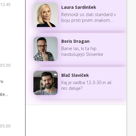
 13.45
Laura Sardinšek
Retinoidi so zlati standard v
boju proti prvim znakom
staranja
Boris Dragan
Barve las, ki ta hip
navdušujejo Slovenke
 05.00
Blaž Slaviček
om
Kaj je vadba 12-3-30 in ali
res deluje?
ite
 05.00