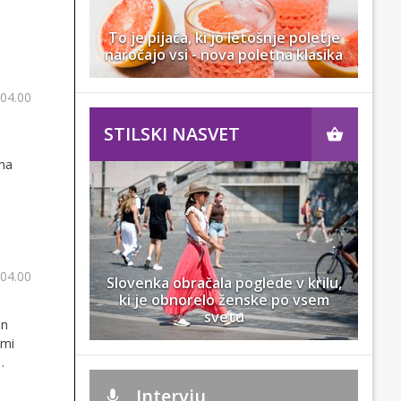
To je pijača, ki jo letošnje poletje
naročajo vsi - nova poletna klasika
 04.00
STILSKI NASVET
ama
 04.00
Slovenka obračala poglede v krilu,
ki je obnorelo ženske po vsem
svetu
in
imi
Intervju