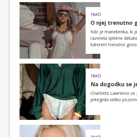
TRAČI
O njej trenutno 
Kdo je manekenka, ki je
razvnela spletne debat
katerem trenutno govori
TRAČI
Na dogodku se je
Charlotte Lawrence se j
pritegnila veliko pozorn