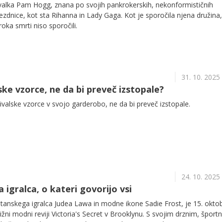
alka Pam Hogg, znana po svojih pankrokerskih, nekonformističnih
vezdnice, kot sta Rihanna in Lady Gaga. Kot je sporočila njena družina,
oka smrti niso sporočili.
31. 10. 2025
ske vzorce, ne da bi preveč izstopale?
 živalske vzorce v svojo garderobo, ne da bi preveč izstopale.
24. 10. 2025
a igralca, o kateri govorijo vsi
britanskega igralca Judea Lawa in modne ikone Sadie Frost, je 15. okto
ižni modni reviji Victoria's Secret v Brooklynu. S svojim drznim, šport