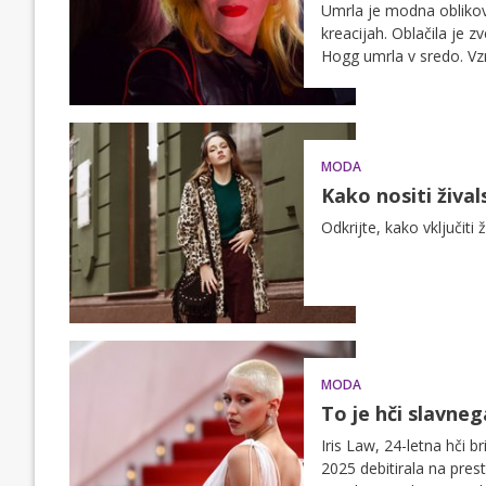
Umrla je modna oblikov
kreacijah. Oblačila je z
Hogg umrla v sredo. Vzr
MODA
Kako nositi žival
Odkrijte, kako vključiti
MODA
To je hči slavneg
Iris Law, 24-letna hči 
2025 debitirala na prest