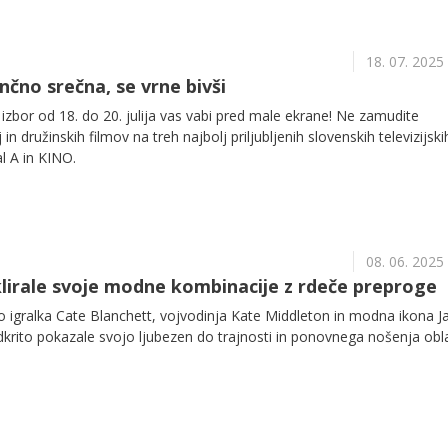
18. 07. 2025
ončno srečna, se vrne bivši
ki izbor od 18. do 20. julija vas vabi pred male ekrane! Ne zamudite
 in družinskih filmov na treh najbolj priljubljenih slovenskih televizijski
l A in KINO.
08. 06. 2025
lirale svoje modne kombinacije z rdeče preproge
o igralka Cate Blanchett, vojvodinja Kate Middleton in modna ikona J
krito pokazale svojo ljubezen do trajnosti in ponovnega nošenja obla