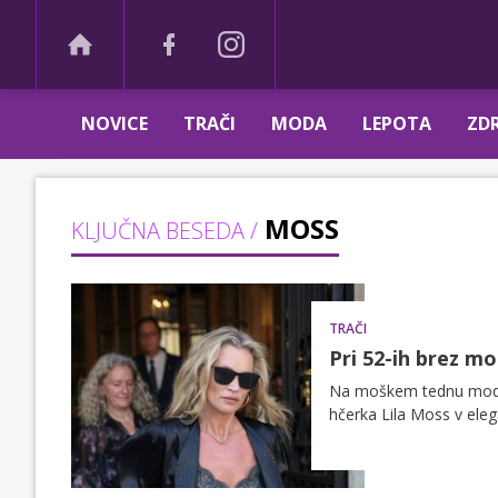
NOVICE
TRAČI
MODA
LEPOTA
ZDR
MOSS
KLJUČNA BESEDA /
TRAČI
Pri 52-ih brez mo
Na moškem tednu mode v
hčerka Lila Moss v elega