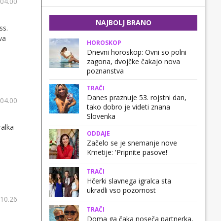
 04.00
NAJBOLJ BRANO
ss.
va
HOROSKOP
Dnevni horoskop: Ovni so polni
zagona, dvojčke čakajo nova
poznanstva
TRAČI
Danes praznuje 53. rojstni dan,
 04.00
tako dobro je videti znana
Slovenka
ralka
ODDAJE
Začelo se je snemanje nove
Kmetije: 'Pripnite pasove!'
TRAČI
Hčerki slavnega igralca sta
ukradli vso pozornost
 10.26
TRAČI
Doma ga čaka noseča partnerka,