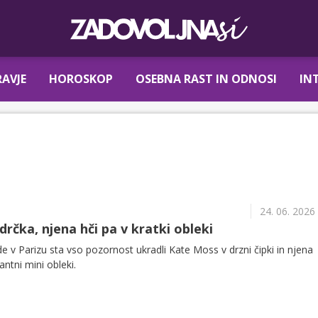
AVJE
HOROSKOP
OSEBNA RAST IN ODNOSI
IN
24. 06. 2026
drčka, njena hči pa v kratki obleki
 Parizu sta vso pozornost ukradli Kate Moss v drzni čipki in njena
ntni mini obleki.