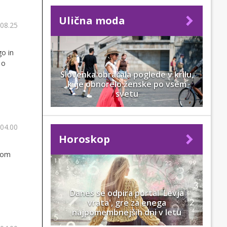
Ulična moda
 08.25
go in
 o
Slovenka obračala poglede v krilu,
ki je obnorelo ženske po vsem
svetu
 04.00
Horoskop
ngom
Danes se odpira portal 'Levja
vrata', gre za enega
najpomembnejših dni v letu