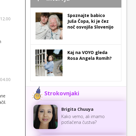
Spoznajte babico
 12.00
Juša Čopa, ki je čez
noč osvojila Slovenijo
h
Kaj na VOYO gleda
Rosa Angela Romih?
 04.00
Strokovnjaki
ane
čil.
Brigita Chuuya
Kako vemo, ali imamo
potlačena čustva?