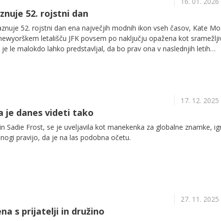
16. 01. 2026
nuje 52. rojstni dan
aznuje 52. rojstni dan ena največjih modnih ikon vseh časov, Kate Mo
a newyorškem letališču JFK povsem po naključju opažena kot sramežlji
 je le malokdo lahko predstavljal, da bo prav ona v naslednjih letih
ustrijo.
17. 12. 2025
a je danes videti tako
 in Sadie Frost, se je uveljavila kot manekenka za globalne znamke, ig
Mnogi pravijo, da je na las podobna očetu.
27. 11. 2025
a s prijatelji in družino