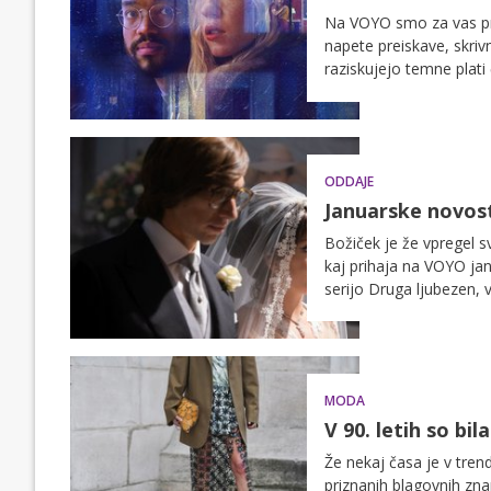
Na VOYO smo za vas prip
napete preiskave, skrivn
raziskujejo temne plati
najzahtevnejše izzive. P
pogled prinaša novo raz
ODDAJE
Januarske novosti
Božiček je že vpregel sv
kaj prihaja na VOYO ja
serijo Druga ljubezen,
Otok hudih tipov: Avstra
recimo Hiša Gucci z Lad
MODA
V 90. letih so bil
Že nekaj časa je v trend
priznanih blagovnih zn