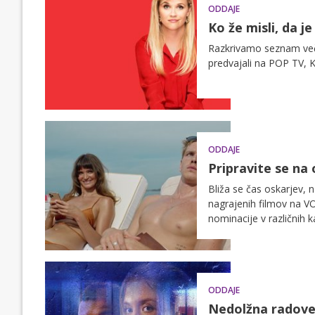
ODDAJE
Ko že misli, da j
Razkrivamo seznam večer
predvajali na POP TV, 
ODDAJE
Pripravite se na
Bliža se čas oskarjev, 
nagrajenih filmov na VOY
nominacije v različnih 
čarovniji oskarjev.
ODDAJE
Nedolžna radove