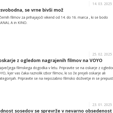
14. 03. 2025
e svobodna, se vrne bivši mož
nih filmov za prihajajoči vikend od 14. do 16. marca , ki se bodo
KANAL A in KINO.
25. 02. 2025
 oskarje z ogledom nagrajenih filmov na VOYO
največjega filmskega dogodka v letu. Pripravite se na oskarje z ogled
O, kjer vas čaka raznolik izbor filmov, ki so že prejeli oskarje ali
kategorijah. Pripravite se na nepozabno filmsko doživetje in se prepust
23. 01. 2025
dnost sosedov se sprevrže v nevarno obsedenost