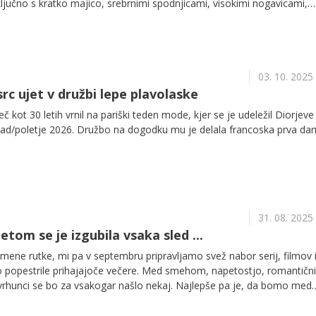
ljučno s kratko majico, srebrnimi spodnjicami, visokimi nogavicami,
o – je takoj pritegnila pozornost in postala ena izmed zvezd večera.
03. 10. 2025
rc ujet v družbi lepe plavolaske
 kot 30 letih vrnil na pariški teden mode, kjer se je udeležil Diorjeve
mlad/poletje 2026. Družbo na dogodku mu je delala francoska prva d
31. 08. 2025
tom se je izgubila vsaka sled ...
rumene rutke, mi pa v septembru pripravljamo svež nabor serij, filmov 
 popestrile prihajajoče večere. Med smehom, napetostjo, romantičn
vrhunci se bo za vsakogar našlo nekaj. Najlepše pa je, da bomo med
ti.