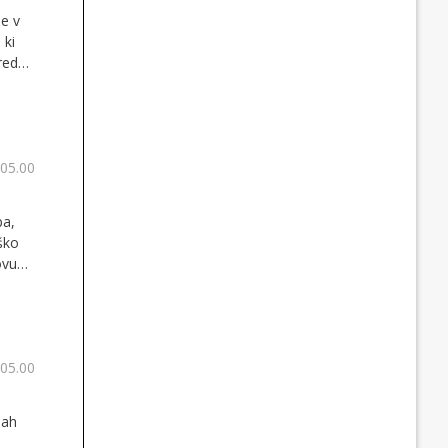
le v
 ki
red
 05.00
pa,
ško
ovu
 05.00
jah