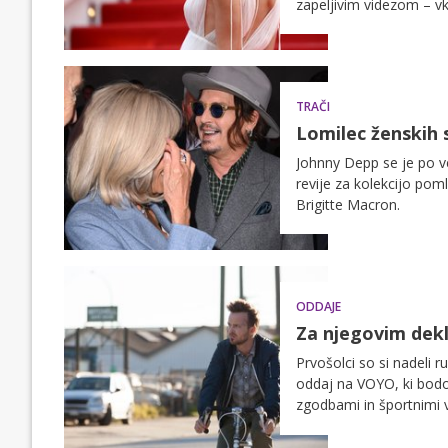
zapeljivim videzom – vk
supergami in beanie kap
TRAČI
Lomilec ženskih s
Johnny Depp se je po več
revije za kolekcijo po
Brigitte Macron.
ODDAJE
Za njegovim dekle
Prvošolci so si nadeli 
oddaj na VOYO, ki bodo
zgodbami in športnimi 
prvimi gledali vse novos