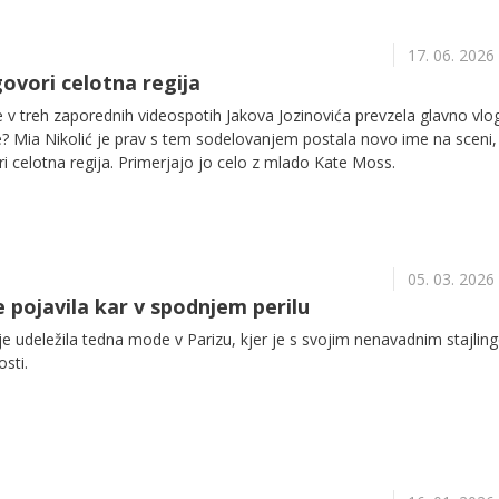
17. 06. 2026
govori celotna regija
 v treh zaporednih videospotih Jakova Jozinovića prevzela glavno vlo
e? Mia Nikolić je prav s tem sodelovanjem postala novo ime na sceni,
 celotna regija. Primerjajo jo celo z mlado Kate Moss.
05. 03. 2026
 pojavila kar v spodnjem perilu
e udeležila tedna mode v Parizu, kjer je s svojim nenavadnim stajli
osti.