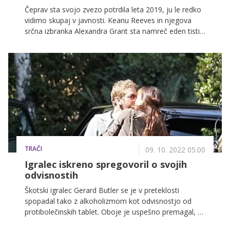
Čeprav sta svojo zvezo potrdila leta 2019, ju le redko
vidimo skupaj v javnosti. Keanu Reeves in njegova
srčna izbranka Alexandra Grant sta namreč eden tistih
hollywoodskih parov, ki strogo varujejo svojo
zasebnost, a sodeč po zadnjih fotografijah je par še
vedno zaljubljen do ušes.
TRAČI
09. 10. 2022 05.00
Igralec iskreno spregovoril o svojih
odvisnostih
Škotski igralec Gerard Butler se je v preteklosti
spopadal tako z alkoholizmom kot odvisnostjo od
protibolečinskih tablet. Oboje je uspešno premagal, o
svojih življenjskih preizkušnjah pa je spregovoril tudi