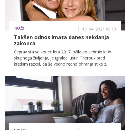
TRAČI
19. 04. 2021 08.13
Takšen odnos imata danes nekdanja
zakonca
Čeprav sta se konec leta 2017 ločila po sedmih letih
skupnega življenja, je igralec Justin Theroux pred
kratkim razkril, da še vedno redno ohranja stike z
nekdanjo ženo, igralko Jennifer Aniston.