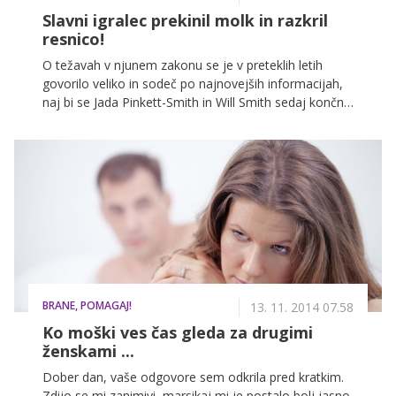
Slavni igralec prekinil molk in razkril
resnico!
O težavah v njunem zakonu se je v preteklih letih
govorilo veliko in sodeč po najnovejših informacijah,
naj bi se Jada Pinkett-Smith in Will Smith sedaj končno
odločila končati njun 17 let dolg zakon. No, tako vsaj
poročajo ameriški mediji, pa so govorice resnične?
BRANE, POMAGAJ!
13. 11. 2014 07.58
Ko moški ves čas gleda za drugimi
ženskami ...
Dober dan, vaše odgovore sem odkrila pred kratkim.
Zdijo se mi zanimivi, marsikaj mi je postalo bolj jasno