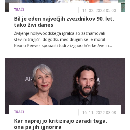
TRAČI
11. 02. 2023 05.00
Bil je eden največjih zvezdnikov 90. let,
tako živi danes
Življenje hollywoodskega igralca so zaznamovali
številni tragični dogodki, med drugim se je moral
Keanu Reeves spopasti tudi z izgubo hčerke Ave in
smrtjo dekleta Jennifer Syme.
TRAČI
16. 11. 2022 08.08
Kar naprej jo kritizirajo zaradi tega,
ona pa jih ignorira