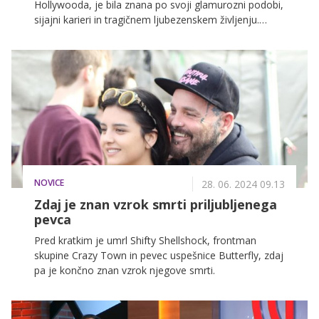
Hollywooda, je bila znana po svoji glamurozni podobi,
sijajni karieri in tragičnem ljubezenskem življenju.
Njena ljubezenska afera z mafijskim izterjevalcem
Johnnyjem Stompanatom se je zapisala v zgodovino
kot ena izmed najbolj šokantnih ljubezenskih zgodb
hollywoodske zgodovine ... Preverite, zakaj!
NOVICE
28. 06. 2024 09.13
Zdaj je znan vzrok smrti priljubljenega
pevca
Pred kratkim je umrl Shifty Shellshock, frontman
skupine Crazy Town in pevec uspešnice Butterfly, zdaj
pa je končno znan vzrok njegove smrti.