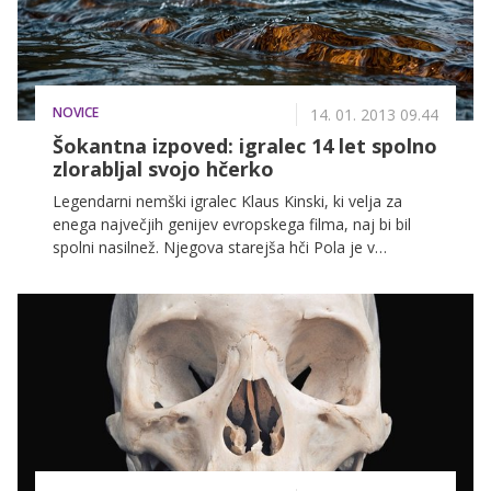
bi smeli pozabiti grozot, ki jih je prinesla vojna ...
NOVICE
14. 01. 2013 09.44
Šokantna izpoved: igralec 14 let spolno
zlorabljal svojo hčerko
Legendarni nemški igralec Klaus Kinski, ki velja za
enega največjih genijev evropskega filma, naj bi bil
spolni nasilnež. Njegova starejša hči Pola je v
intervjuju za eno od nemški revij razkrila, da jo je oče
kot otroka kar 14 let spolno zlorabljal.