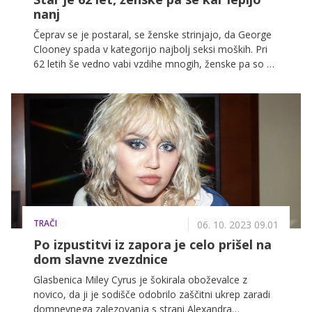
nanj
Čeprav se je postaral, se ženske strinjajo, da George
Clooney spada v kategorijo najbolj seksi moških. Pri
62 letih še vedno vabi vzdihe mnogih, ženske pa so še
posebej ljubosumne na njegovo izbranko.
TRAČI
06. 10. 2023 09.01
Po izpustitvi iz zapora je celo prišel na
dom slavne zvezdnice
Glasbenica Miley Cyrus je šokirala oboževalce z
novico, da ji je sodišče odobrilo zaščitni ukrep zaradi
domnevnega zalezovanja s strani Alexandra