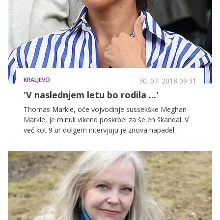
poročena, je bil v preteklosti prevajalec ameriških
vojaških sil, zato ga talibani še vedno preganjajo in
mu grozijo, da ga bodo ubili. Hadidža je spregovorila
o otroštvu, dogovorjenih porokah, tradiciji in ljubezni,
ki ji, kot kaže, ni naklonjena.
KRALJEVO
30. 07. 2018 09.31
'V naslednjem letu bo rodila ...'
Thomas Markle, oče vojvodinje sussekške Meghan
Markle, je minuli vikend poskrbel za še en škandal. V
več kot 9 ur dolgem intervjuju je znova napadel
britansko kraljevo družino in hčerki očital, da njemu
pripadajo zasluge, da je danes vojvodinja!