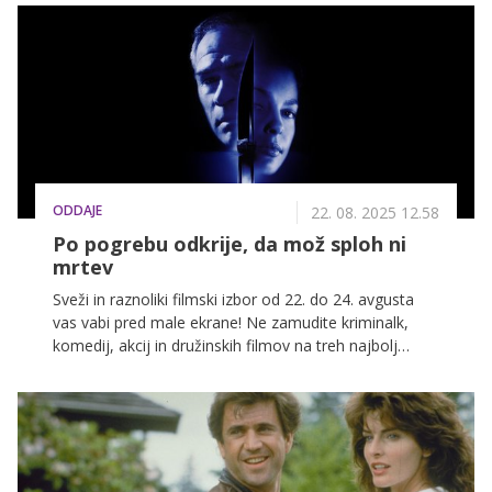
ODDAJE
22. 08. 2025 12.58
Po pogrebu odkrije, da mož sploh ni
mrtev
Sveži in raznoliki filmski izbor od 22. do 24. avgusta
vas vabi pred male ekrane! Ne zamudite kriminalk,
komedij, akcij in družinskih filmov na treh najbolj
priljubljenih slovenskih televizijskih postajah: POP TV,
Kanal A in KINO.