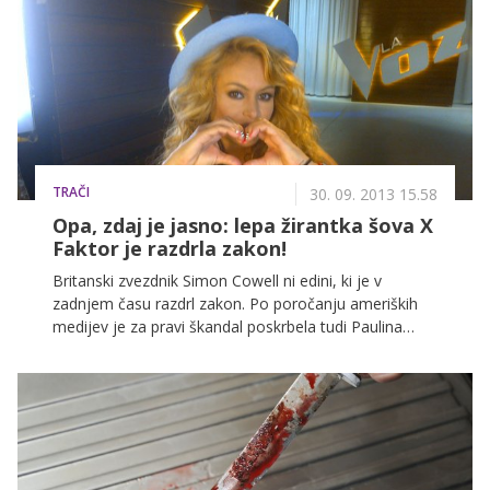
zvečer pa se zavijamo v mrtev islandski mah in kot
mumije spimo zavite v kilometre folije.
TRAČI
30. 09. 2013 15.58
Opa, zdaj je jasno: lepa žirantka šova X
Faktor je razdrla zakon!
Britanski zvezdnik Simon Cowell ni edini, ki je v
zadnjem času razdrl zakon. Po poročanju ameriških
medijev je za pravi škandal poskrbela tudi Paulina
Rubio, ki se je zapletla s poročenim 28-letnim pevcem.
Par se je spoznal v Mehiki, Gerardo pa je bil v času
njune romance še vedno poročen. Ko je novica o aferi
na uho prišla njegovi ženi je ta vložila zahtevo za
ločitev.