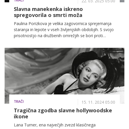
TRAČI
22. 03. 2025 05.00
Slavna manekenka iskreno
spregovorila o smrti moža
Paulina Porizkova je velika zagovornica sprejemanja
staranja in lepote v vseh življenjskih obdobjih. S svojo
prisotnostjo na družbenih omrežjih se bori proti
stereotipom in navdihuje ženske k samozavesti in
iskrenosti. Poleg uspešne manekenske kariere pa ima
za seboj še težko preiskušnjo – izgubo moža.
TRAČI
15. 11. 2024 05.00
Tragična zgodba slavne hollywoodske
ikone
Lana Turner, ena največjih zvezd klasičnega