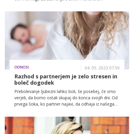
Kardaliana, ki naj bi jo nadlegoval od leta 2018.
Kardalian, nedavno izpuščen iz zapora, se je pojavil na
njenem posestvu, kar je sprožilo nujno odstranitev in
obvestitev policije.
ODNOSI
04. 05. 2023 07.50
Razhod s partnerjem je zelo stresen in
boleč dogodek
Prebolevanje ljubezni lahko boli, še posebej, če smo
verjeli, da bomo ostali skupaj do konca svojih dni. Od
prvega šoka, ko partner najavi, da odhaja iz našega
življenja, se prej ali slej začnemo pobirati, korak za
korakom, dokler naša ljubezen do njega počasi, a
zanesljivo ne razvodeni. Vse je mogoče v tem
obdobju prebolevanja, od tega, da ga na trenutke še