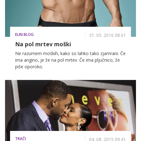
srceparajočem pismu, ki ga je objavila na svojem
Facebook profilu zapisala Ashley. Tega je do danes
delilo več kot 431 tisoč ljudi.
ELIN BLOG
31. 05. 2016 08.01
Na pol mrtev moški
Ne razumem moških, kako so lahko tako zjamrani. Če
ima angino, je že na pol mrtev. Če ima pljučnico, že
piše oporoko.
TRAČI
04. 08. 2015 09.41