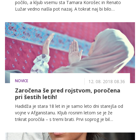
počilo, a kljub vsemu sta Tamara Korošec in Renato
Lužar vedno našla pot nazaj. A tokrat naj bi bilo
drugače. 'Zdaj je zares konec,' nam je zaupala
Tamara.
NOVICE
12. 08. 2018 08.36
Zaročena še pred rojstvom, poročena
pri šestih letih!
Hadidža je stara 18 let in je samo leto dni starejša od
vojne v Afganistanu. Kljub rosnim letom se je že
trikrat poročila – s tremi brati. Prvi soprog je bil
pripadnik talibanov, ki je padel pod streli ameriških
marincev. Drugi je bil policist, ki so ga v enem od
spopadov ubili talibani. Tretji, s katerim je še vedno