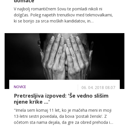
domače
V najbolj romantičnem šovu te pomladi nikoli ni
dolgčas. Poleg napetih trenutkov med tekmovalkami,
ki se borijo za srca moških kandidatov, in
komplimentov, ki jih Vesni delijo njeni fantje, so nam
iz preteklih oddaj Ljubezen po domače v spominu
ostale tudi številne zabavne izjave in prepričani smo,
da bo to soboto spet veselo!
NOVICE
06. 04. 2018 08.07
Pretresljiva izpoved: 'Še vedno slišim
njene krike ...'
"Imela sem komaj 11 let, ko je mačeha meni in moji
13-letni sestri povedala, da bova 'postali ženski'. Z
očetom sta nama dejala, da gre za obred prehoda in
da ko bo postopek končan, bova dobili veliko daril. Niti