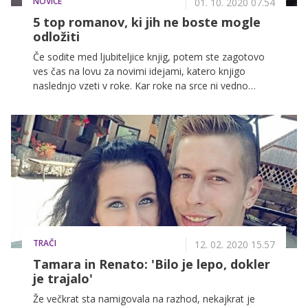
NOVICE
01. 10. 2020 07.54
5 top romanov, ki jih ne boste mogle
odložiti
Če sodite med ljubiteljice knjig, potem ste zagotovo
ves čas na lovu za novimi idejami, katero knjigo
naslednjo vzeti v roke. Kar roke na srce ni vedno
najlažje. Dobrih knjig je malo morje in včasih se je
nemogoče odločiti. Da bo izbira malo lažja, v
nadaljevanju razkrivamo 5 top knjig, ki so postale
svetovne uspešnice in jih ne boste mogle odložiti.
TRAČI
12. 02. 2020 15.57
Tamara in Renato: 'Bilo je lepo, dokler
je trajalo'
Že večkrat sta namigovala na razhod, nekajkrat je