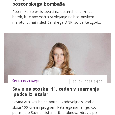
bostonskega bombaša
Potem ko so preiskovalci na ostankih ene izmed
bomb, ki je povzročila razdejanje na bostonskem
maratonu, našli sledi ženskega DNK, so del te zgodbe
postale tudi ženske, vpletene v življenja dveh bratov,
ki sta poskrbela za tragedijo. Potem ko so preiskovalci
obiskali dom vdove Tamerlana Carnajeva, je za
medije spregovorilo njegovo nekdanje dekle.
ŠPORT IN ZDRAVJE
12. 04. 2013 14.05
Savinina stotka: 11. teden v znamenju
'padca iz letala'
Savina Atai vas bo na portalu Zadovoljna.si vodila
skozi 100-dnevni program, katerega namen je, kot
pojasnjuje Savina, sistematična obnova zdravja po