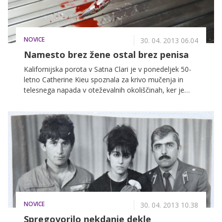
NOVICE
30. 04. 2013 06.04
Namesto brez žene ostal brez penisa
Kalifornijska porota v Satna Clari je v ponedeljek 50-
letno Catherine Kieu spoznala za krivo mučenja in
telesnega napada v oteževalnih okoliščinah, ker je
svojemu 60-letnemu soprogu odrezala tistih nekaj za
moškega ključnih centimetrov mednožja in jih vrgla v
kuhinjski stroj za mletje organskih odpadkov.
NOVICE
30. 04. 2013 10.38
Spregovorilo nekdanje dekle