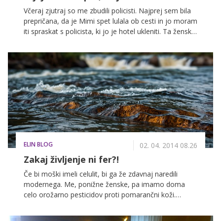
Včeraj zjutraj so me zbudili policisti. Najprej sem bila
prepričana, da je Mimi spet lulala ob cesti in jo moram
iti spraskat s policista, ki jo je hotel ukleniti. Ta ženska
ima res mali mehur. Ali pa naroča preveliko pivo. A ni
bila Mimi, bila je moja mama.
ELIN BLOG
02. 04. 2014 08.26
Zakaj življenje ni fer?!
Če bi moški imeli celulit, bi ga že zdavnaj naredili
modernega. Me, ponižne ženske, pa imamo doma
celo orožarno pesticidov proti pomarančni koži.
Zjutraj se mažemo s kremami, ki razjedajo še lak na
nohtih, popoldne se klestimo s sirkovimi vejami,