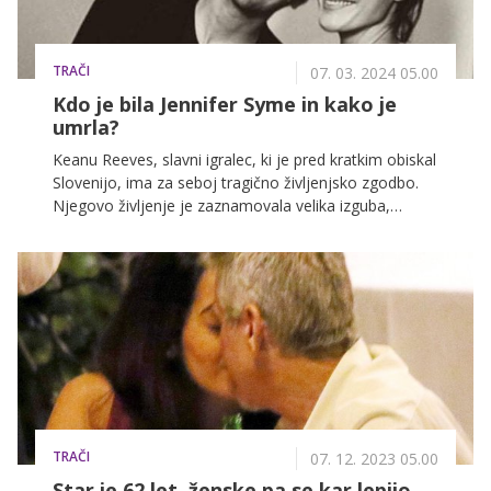
TRAČI
07. 03. 2024 05.00
Kdo je bila Jennifer Syme in kako je
umrla?
Keanu Reeves, slavni igralec, ki je pred kratkim obiskal
Slovenijo, ima za seboj tragično življenjsko zgodbo.
Njegovo življenje je zaznamovala velika izguba,
najprej je izgubil hčerko, dve leti pozneje pa je umrlo
še njegovo tedanje dekle, Jennifer Syme.
TRAČI
07. 12. 2023 05.00
Star je 62 let, ženske pa se kar lepijo