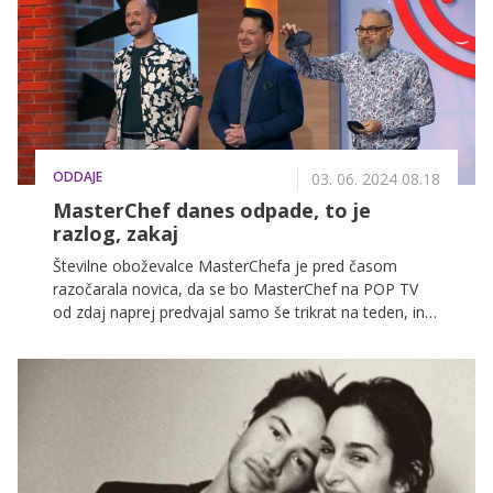
ODDAJE
03. 06. 2024 08.18
MasterChef danes odpade, to je
razlog, zakaj
Številne oboževalce MasterChefa je pred časom
razočarala novica, da se bo MasterChef na POP TV
od zdaj naprej predvajal samo še trikrat na teden, in
sicer od ponedeljka do srede, zdaj pa gledalce
razburja še novica, da priljubljena oddaja MasterChef
Slovenija danes odpade. Zakaj? Razkrivamo v
nadaljevanju.