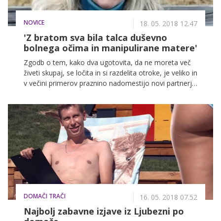
NOVICE
18. 05. 2018 12.47
'Z bratom sva bila talca duševno
bolnega očima in manipulirane matere'
Zgodb o tem, kako dva ugotovita, da ne moreta več
živeti skupaj, se ločita in si razdelita otroke, je veliko in
v večini primerov praznino nadomestijo novi partnerji,
ki si lahko hitro podredijo pogosto psihično labilne
ločence. Tako je bilo tudi v primeru Kanadčanke
Pauline Dakin, ki je v svoji nedavno izdani
avtobiografski knjigi 'Run, Hide, Repeat!' (Teci, skrij se,
ponovi!) razkrila, kako sta bila z bratom talca duševno
bolnega očima in povsem zmanipulirane matere.
DOMAČI TRAČI
16. 05. 2018 07.52
Najbolj zabavne izjave iz Ljubezni po