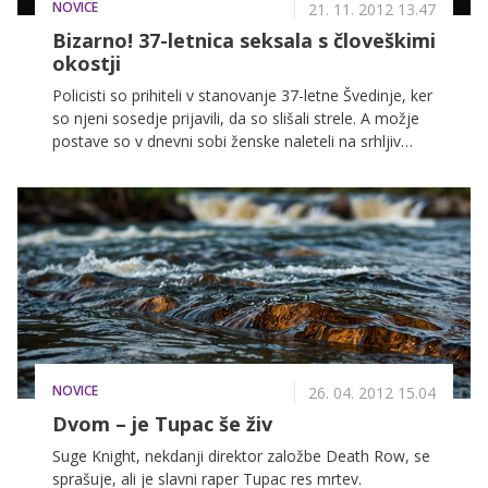
NOVICE
21. 11. 2012 13.47
Bizarno! 37-letnica seksala s človeškimi
okostji
Policisti so prihiteli v stanovanje 37-letne Švedinje, ker
so njeni sosedje prijavili, da so slišali strele. A možje
postave so v dnevni sobi ženske naleteli na srhljiv
prizor, zaradi katerega so nemudoma poklicali
okrepitve.
NOVICE
26. 04. 2012 15.04
Dvom – je Tupac še živ
Suge Knight, nekdanji direktor založbe Death Row, se
sprašuje, ali je slavni raper Tupac res mrtev.