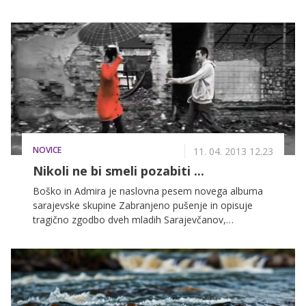
vzoru mojstric kitajske medicine v kombinaciji z
naprednimi pomlajevalnimi, shujševalnimi in lepotnimi
tehnikami ter nutricionističnimi dognanji "anti-aging"
medicine.
NOVICE
11. 04. 2013 12.23
Nikoli ne bi smeli pozabiti ...
Boško in Admira je naslovna pesem novega albuma
sarajevske skupine Zabranjeno pušenje in opisuje
tragično zgodbo dveh mladih Sarajevčanov,
Bošnjakinje in Srba, ki sta 18. maja 1993 končala
svoje življenje pod streli ostrostrelca na mostu
Vrbanja. Zgodba o sarajevskem Romeu in Juliji je
takrat obkrožila svet, na mladi žrtvi okrutne vojne na
Balkanu pa so dvajset let kasneje znova spomnili člani
skupine Zabranjeno pušenje. Tudi zato, ker ljudje ne