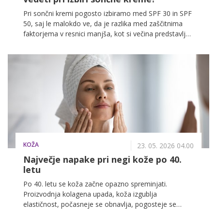
Pri sončni kremi pogosto izbiramo med SPF 30 in SPF
50, saj le malokdo ve, da je razlika med zaščitnima
faktorjema v resnici manjša, kot si večina predstavlja.
A zaščita pred soncem ni odvisna le od številke na
embalaži, temveč od celotne sestave kreme ter
pravilne uporabe in zadostne količine nanosa,
poudarja doktorica biomedicine in raziskovalka
toksinov dr. Saša Aden.
KOŽA
23. 05. 2026 04.00
Največje napake pri negi kože po 40.
letu
Po 40. letu se koža začne opazno spreminjati.
Proizvodnja kolagena upada, koža izgublja
elastičnost, počasneje se obnavlja, pogosteje se
pojavljajo suhost, pigmentni madeži in drobne gube.