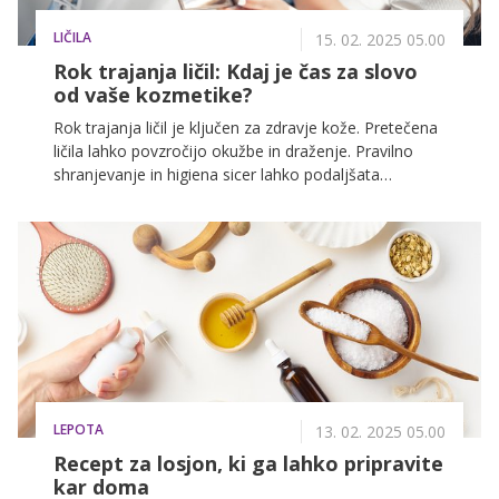
LIČILA
15. 02. 2025 05.00
Rok trajanja ličil: Kdaj je čas za slovo
od vaše kozmetike?
Rok trajanja ličil je ključen za zdravje kože. Pretečena
ličila lahko povzročijo okužbe in draženje. Pravilno
shranjevanje in higiena sicer lahko podaljšata
življenjsko dobo ličil, a kljub temu bodite pozorni na
znake pretečenega roka, kot so spremenjen vonj,
tekstura in barva.
LEPOTA
13. 02. 2025 05.00
Recept za losjon, ki ga lahko pripravite
kar doma