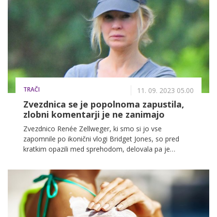
za olajšanje naredila skoraj vse. V nadaljevanju pa se
razkrivamo tisto, kar v tem slučaju priporočajo
ginekologi.
TRAČI
11. 09. 2023 05.00
Zvezdnica se je popolnoma zapustila,
zlobni komentarji je ne zanimajo
Zvezdnico Renée Zellweger, ki smo si jo vse
zapomnile po ikonični vlogi Bridget Jones, so pred
kratkim opazili med sprehodom, delovala pa je
popolnoma spremenjena ...