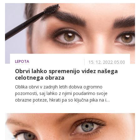
svinčnikom, gelom in tekočim eyelinerjem, in če ste
začetnice, je najbolje, da preizkusite vse tri, da
ugotovite, s katerim je nanašanje najlažje.
LEPOTA
15. 12. 2022 05.00
Obrvi lahko spremenijo videz našega
celotnega obraza
Oblika obrvi v zadnjih letih dobiva ogromno
pozornosti, saj lahko z njimi poudarimo svoje
obrazne poteze, hkrati pa so ključna pika na i
celotnemu videzu. Če smo jih v preteklosti
zanemarjale, se je to zdaj zagotovo spremenilo, saj
njihovo oblikovanje danes vse pogosteje prepustimo
rokam strokovnjakov.