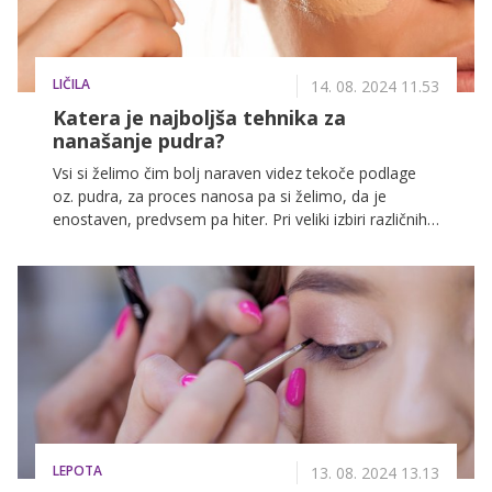
LIČILA
14. 08. 2024 11.53
Katera je najboljša tehnika za
nanašanje pudra?
Vsi si želimo čim bolj naraven videz tekoče podlage
oz. pudra, za proces nanosa pa si želimo, da je
enostaven, predvsem pa hiter. Pri veliki izbiri različnih
pripomočkov za nanos podlage (gobica, prsti, čopič)
je včasih težko izbrati najboljšo izbiro zase, zato je
najbolje, da preizkusite vse, nato pa boste kaj hitro
opazile, kateri pripomoček vam je ljubši.
LEPOTA
13. 08. 2024 13.13