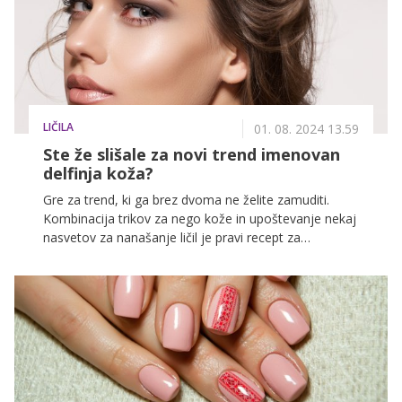
LIČILA
01. 08. 2024 13.59
Ste že slišale za novi trend imenovan
delfinja koža?
Gre za trend, ki ga brez dvoma ne želite zamuditi.
Kombinacija trikov za nego kože in upoštevanje nekaj
nasvetov za nanašanje ličil je pravi recept za
doseganje zares svežega in sijočega videza, ki vam ga
bo zavidala vsaka.