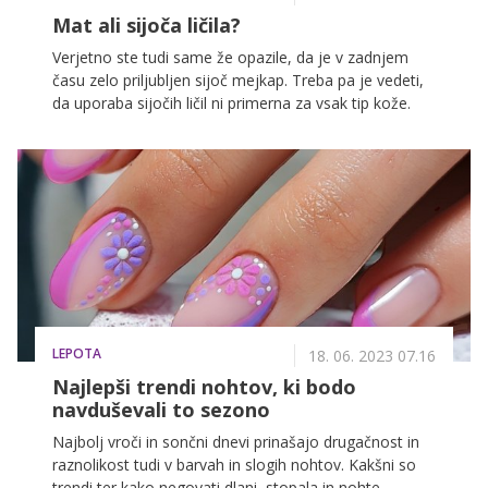
Mat ali sijoča ličila?
Verjetno ste tudi same že opazile, da je v zadnjem
času zelo priljubljen sijoč mejkap. Treba pa je vedeti,
da uporaba sijočih ličil ni primerna za vsak tip kože.
LEPOTA
18. 06. 2023 07.16
Najlepši trendi nohtov, ki bodo
navduševali to sezono
Najbolj vroči in sončni dnevi prinašajo drugačnost in
raznolikost tudi v barvah in slogih nohtov. Kakšni so
trendi ter kako negovati dlani, stopala in nohte,