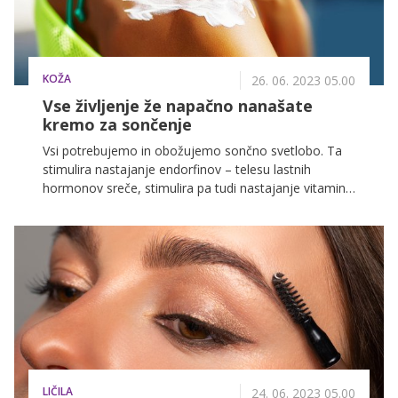
KOŽA
26. 06. 2023 05.00
Vse življenje že napačno nanašate
kremo za sončenje
Vsi potrebujemo in obožujemo sončno svetlobo. Ta
stimulira nastajanje endorfinov – telesu lastnih
hormonov sreče, stimulira pa tudi nastajanje vitamina
D. Ob sončnih dneh pa lahko hitro pozabimo na
paleto negativnih učinkov sonca. Prekomerna
izpostavljenost sončnim žarkom poškoduje kožo tako
na površinski kot celični ravni. Pojavijo se sončne
opekline, alergije, prezgodnje staranje kože,
pigmentacije.
LIČILA
24. 06. 2023 05.00