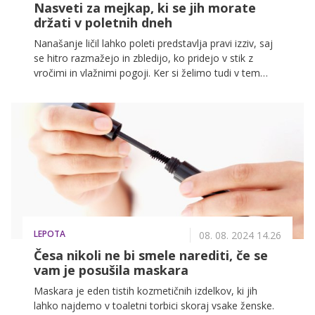
Nasveti za mejkap, ki se jih morate
držati v poletnih dneh
Nanašanje ličil lahko poleti predstavlja pravi izziv, saj
se hitro razmažejo in zbledijo, ko pridejo v stik z
vročimi in vlažnimi pogoji. Ker si želimo tudi v tem
letnem času ostati sveže, vam predstavljamo 8
nasvetov za ličenje v poletnih dneh, da bodo ličila
ostala obstojna in naravna.
LEPOTA
08. 08. 2024 14.26
Česa nikoli ne bi smele narediti, če se
vam je posušila maskara
Maskara je eden tistih kozmetičnih izdelkov, ki jih
lahko najdemo v toaletni torbici skoraj vsake ženske.