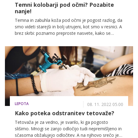
Temni kolobarji pod očmi? Pozabite
nanje!
Temna in zabuhla koža pod očmi je pogost razlog, da
smo videti starejši in bolj utrujeni, kot smo v resnici. A
brez skrbi: poznamo preproste nasvete, kako se
izogniti utrujenim očem, in učinkovito rešitev, kako
ponovno doseči sijočo, mladostno kožo okrog oči.
LEPOTA
08. 11. 2022 05.00
Kako poteka odstranitev tetovaže?
Tetovaža je za vedno, je svarilo, ki ga pogosto
slišimo. Mnogi se zanjo odločijo tudi nepremišljeno in
sčasoma obžalujejo odločitev. A na njihovo srečo je s