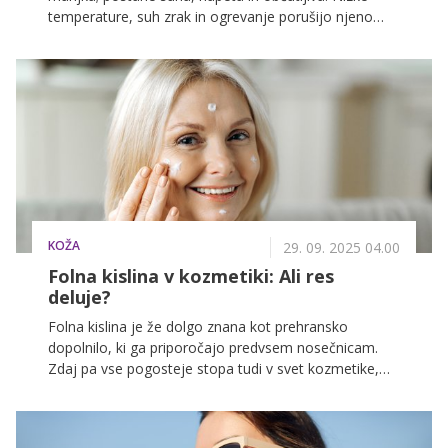
temperature, suh zrak in ogrevanje porušijo njeno
ravnovesje, zato običajna nega pogosto ne zadostuje
več. Prav zato v tem obdobju pogosteje posegamo
po rešitvah, ki koži pomagajo ohraniti udobje in zdrav
videz.
KOŽA
29. 09. 2025 04.00
Folna kislina v kozmetiki: Ali res
deluje?
Folna kislina je že dolgo znana kot prehransko
dopolnilo, ki ga priporočajo predvsem nosečnicam.
Zdaj pa vse pogosteje stopa tudi v svet kozmetike,
kjer jo najdemo v serumih in kremah za obraz. Ali gre
le za modni trend ali za obetavno sestavino, ki
resnično koristi koži, razkriva dermatovenerologinja