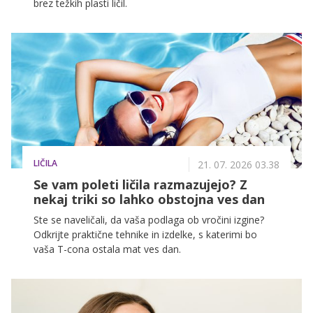
brez težkih plasti ličil.
LIČILA
21. 07. 2026 03.38
Se vam poleti ličila razmazujejo? Z
nekaj triki so lahko obstojna ves dan
Ste se naveličali, da vaša podlaga ob vročini izgine?
Odkrijte praktične tehnike in izdelke, s katerimi bo
vaša T-cona ostala mat ves dan.