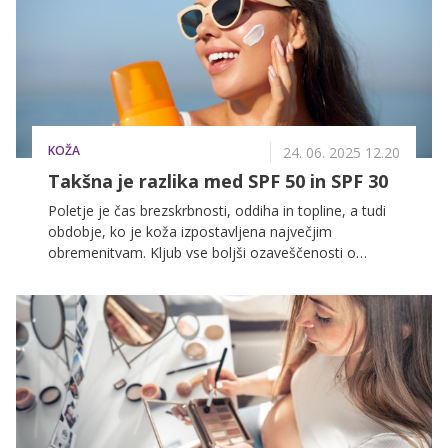
dr. Vesna Tlaker, dr. med.
KOŽA
24. 06. 2025 12.20
Takšna je razlika med SPF 50 in SPF 30
Poletje je čas brezskrbnosti, oddiha in topline, a tudi
obdobje, ko je koža izpostavljena največjim
obremenitvam. Kljub vse boljši ozaveščenosti o
škodljivosti UV-žarkov številni še vedno verjamejo v
nekatere mite, ki lahko vodijo do prezgodnjega
staranja kože, pigmentnih madežev, sončnih opeklin
ali celo povečajo tveganje za kožnega raka.