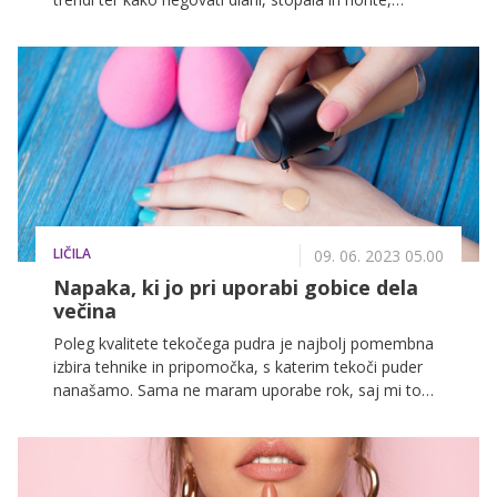
razkriva izkušena nohtna stilistka Tamara Cvelbar.
LIČILA
09. 06. 2023 05.00
Napaka, ki jo pri uporabi gobice dela
večina
Poleg kvalitete tekočega pudra je najbolj pomembna
izbira tehnike in pripomočka, s katerim tekoči puder
nanašamo. Sama ne maram uporabe rok, saj mi to
nikoli ni dalo lepega končnega rezultata, hkrati pa na
takšen način hitreje prenašamo bakterije po obrazu.