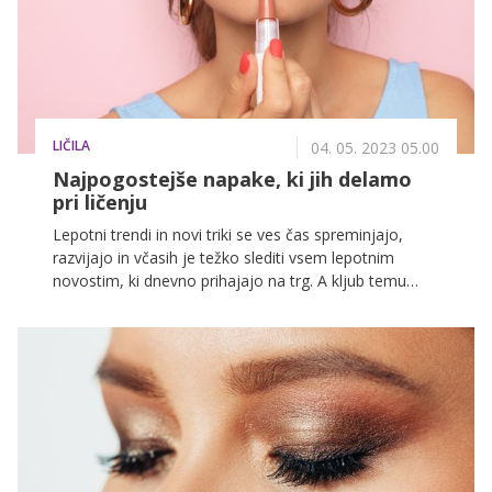
LIČILA
04. 05. 2023 05.00
Najpogostejše napake, ki jih delamo
pri ličenju
Lepotni trendi in novi triki se ves čas spreminjajo,
razvijajo in včasih je težko slediti vsem lepotnim
novostim, ki dnevno prihajajo na trg. A kljub temu
nam ni treba toliko časa nameniti samim trendom,
ampak le naši dnevni rutini, ki se lahko občasno
spremeni, saj dodamo v rutino nekaj novosti.
Pomembno je, da odkrijemo pravilen nanos ličil in se
izognemo številnim napakam, ki nam proces otežijo.