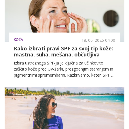
KOŽA
18. 06. 2026 04.00
Kako izbrati pravi SPF za svoj tip kože:
mastna, suha, mešana, občutljiva
Izbira ustreznega SPF-ja je ključna za učinkovito
zaščito kože pred UV-žarki, prezgodnjim staranjem in
pigmentnimi spremembami. Razkrivamo, kateri SPF je
najprimernejši za mastno, suho, mešano ali občutljivo
kožo ter katere teksture zagotavljajo optimalno
zaščito v poletnih mesecih.