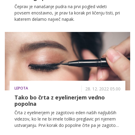
Čeprav je nanašanje pudra na prvi pogled videti
povsem enostavno, je prav ta korak pri ličenju tisti, pri
katerem delamo največ napak.
LEPOTA
28. 12. 2022 05.00
Tako bo črta z eyelinerjem vedno
popolna
Črta z eyelinerjem je zagotovo eden naših najljubših
videzov, ko le ne bi imele toliko preglavic pri njenem
ustvarjanju. Prvi korak do popolne črte pa je zagotovo
izbira pravega eyelinerja. Izbirate lahko med