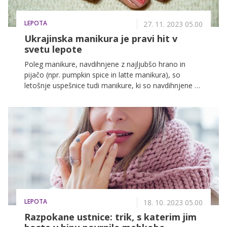
LEPOTA
27. 11. 2023 05.00
Ukrajinska manikura je pravi hit v
svetu lepote
Poleg manikure, navdihnjene z najljubšo hrano in
pijačo (npr. pumpkin spice in latte manikura), so
letošnje uspešnice tudi manikure, ki so navdihnjene z
drugimi državami. Kljub priljubljenosti italijanske in
ruske manikure pa je trenutno ukrajinska manikura
naša najljubša!
LEPOTA
18. 10. 2023 05.00
Razpokane ustnice: trik, s katerim jim