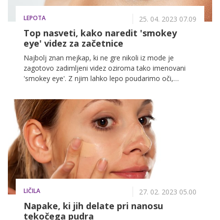
LEPOTA
25. 04. 2023 07.09
Top nasveti, kako naredit 'smokey
eye' videz za začetnice
Najbolj znan mejkap, ki ne gre nikoli iz mode je
zagotovo zadimljeni videz oziroma tako imenovani
'smokey eye'. Z njim lahko lepo poudarimo oči,
primeren pa je tako za vsak dan kot tudi za posebne
večerne priložnosti. In kar je najboljše, ustvarite ga
lahko tudi same doma!
LIČILA
27. 02. 2023 05.00
Napake, ki jih delate pri nanosu
tekočega pudra