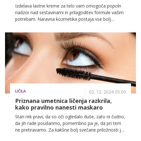
Izdelava lastne kreme za telo vam omogoča popoln
nadzor nad sestavinami in prilagoditev formule vašim
potrebam. Naravna kozmetika postaja vse bolj
priljubljena, saj omogoča uporabo nežnih in zdravih
sestavin brez nepotrebnih kemikalij.
LIČILA
02. 12. 2024 05.00
Priznana umetnica ličenja razkrila,
kako pravilno nanesti maskaro
Stari rek pravi, da so oči ogledalo duše, zato ni čudno,
da jih rade poudarimo, pomembno pa je, da pri tem
ne pretiravamo. Za kakšne bolj svečane priložnosti je
seveda treba poskrbeti za senčenje in detajlno