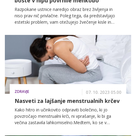
boste v hipu povrnile mehkobo
Razpokane ustnice naredijo obraz brez življenja in
niso prav nič privlačne. Poleg tega, da predstavljajo
estetski problem, vam otežujejo žvečenje kisle in
slane hrane, zato smo za vas pripravili nekaj
preprostih nasvetov, s pomočjo katerih bodo vaše
ustnice spet sijoče in mehke (tudi v hladnejšem delu
leta).
ZDRAVJE
07. 10. 2023 05.00
Nasveti za lajšanje menstrualnih krčev
Kako hitro in učinkovito odpraviti bolečino, ki jo
povzročajo menstrualni krči, ni vprašanje, ki bi ga
večina zastavila lahkomiselno.Medtem, ko se v
bolečinah zvijate okoli termoforja in imate ob sebi
prazen pretisni omot protibolečinskih tablet, bi vsaka