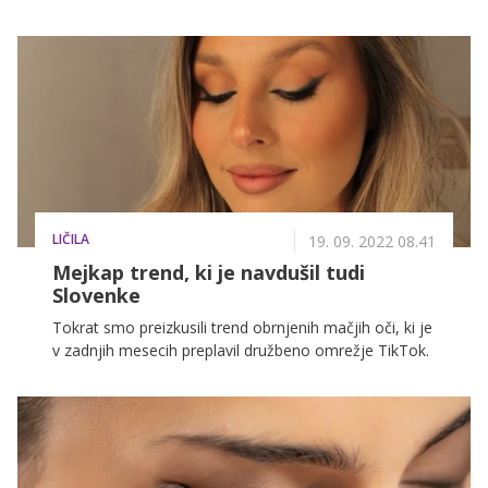
pomočjo modernih medicinskih postopkov vseeno
možna popolna odstranitev.
LIČILA
19. 09. 2022 08.41
Mejkap trend, ki je navdušil tudi
Slovenke
Tokrat smo preizkusili trend obrnjenih mačjih oči, ki je
v zadnjih mesecih preplavil družbeno omrežje TikTok.