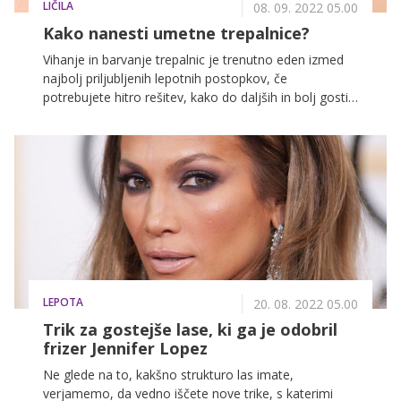
LIČILA
08. 09. 2022 05.00
Kako nanesti umetne trepalnice?
Vihanje in barvanje trepalnic je trenutno eden izmed
najbolj priljubljenih lepotnih postopkov, če
potrebujete hitro rešitev, kako do daljših in bolj gostih
trepalnic, pa so odlična izbira umetne trepalnice, ki
bodo vaše oči naredile večje in bolj izrazite.
LEPOTA
20. 08. 2022 05.00
Trik za gostejše lase, ki ga je odobril
frizer Jennifer Lopez
Ne glede na to, kakšno strukturo las imate,
verjamemo, da vedno iščete nove trike, s katerimi