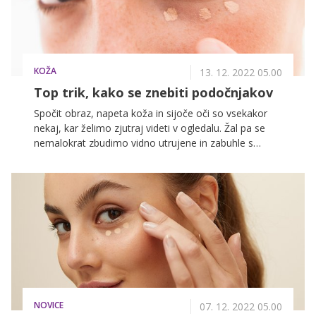
KOŽA
13. 12. 2022 05.00
Top trik, kako se znebiti podočnjakov
Spočit obraz, napeta koža in sijoče oči so vsekakor
nekaj, kar želimo zjutraj videti v ogledalu. Žal pa se
nemalokrat zbudimo vidno utrujene in zabuhle s
temnimi kolobarji pod očmi. Predvsem podočnjaki so
pogosta težava marsikatere predstavnice nežnejšega
spola, pojavijo pa se bodisi zaradi neprespanih oči
bodisi zaradi stresa, dehidracije, alergij ali drugih
zdravstvenih težav. Zaradi njih smo videti starejše in
bolj izčrpane, kot smo v resnici, zato ves čas iščemo
načine, kako bi se jih znebile ali vsaj omilile njihov
videz. Da bi jih za vedno izbrisale, je skoraj
nemogoče, obstaja pa kar nekaj načinov, kako se
izogniti utrujenim očem in ponovno doseči sijočo ter
NOVICE
mladostno kožo okoli oči.
07. 12. 2022 05.00