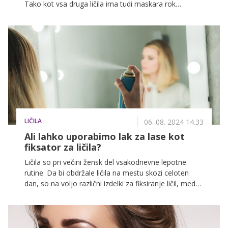
Tako kot vsa druga ličila ima tudi maskara rok
uporabe, poleg tega pa se po določenem času rada
posuši. In ko se to zgodi, jo nekatere poskušajo rešiti
z dodajanjem stvari, kot sta aceton ali mandljevo olje.
Pa je to varno?
LIČILA
06. 08. 2024 14.33
Ali lahko uporabimo lak za lase kot
fiksator za ličila?
Ličila so pri večini žensk del vsakodnevne lepotne
rutine. Da bi obdržale ličila na mestu skozi celoten
dan, so na voljo različni izdelki za fiksiranje ličil, med
katerimi je najbolj znan fiksator za ličila, a mnoge
namesto njega uporabljajo kar lak za lase. Pa je to
res varno?