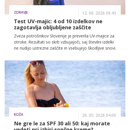
ZDRAVJE
12. 06. 2026 09.43
Test UV-majic: 4 od 10 izdelkov ne
zagotavlja obljubljene zaščite
Zveza potrošnikov Slovenije je preverila UV-majice za
otroke. Rezultati so skrb vzbujajoči, saj številni izdelki
ne nudijo ustrezne zaščite in vsebujejo škodljive snovi.
KOŽA
26. 05. 2026 04.00
Ne gre le za SPF 30 ali 50: kaj morate
vedeti pri izbiri sončne kreme?