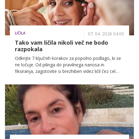
LIČILA
07. 04. 2026 04.00
Tako vam ličila nikoli več ne bodo
razpokala
Odkrijte 7 ključnih korakov za popolno podlago, ki se
ne ločuje. Od pilinga do pravilnega nanosa in
fiksiranja, zagotovite si brezhiben videz ličil čez cel
dan.