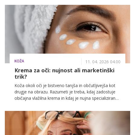
Prav zato številne ženske posežejo po dražjih izdelkih
in agresivnejših tretmajih, vendar dermatologi
opozarjajo, da prav tukaj pogosto nastanejo največje
napake.
KOŽA
11. 04. 2026 04.00
Krema za oči: nujnost ali marketinški
trik?
Koža okoli oči je bistveno tanjša in občutljivejša kot
drugje na obrazu. Razumeti je treba, kdaj zadostuje
običajna vlažilna krema in kdaj je nujna specializirana
nega, obogatena z učinkovitimi sestavinami, kot so
peptidi in hialuronska kislina, ter kako jo pravilno
nanesti.