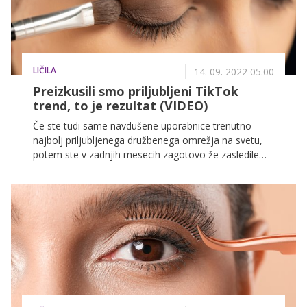
LIČILA
14. 09. 2022 05.00
Preizkusili smo priljubljeni TikTok
trend, to je rezultat (VIDEO)
Če ste tudi same navdušene uporabnice trenutno
najbolj priljubljenega družbenega omrežja na svetu,
potem ste v zadnjih mesecih zagotovo že zasledile
trend tribarvnega nanašanja senčil na veke, ki je
obnorel lepotne navdušenke po vsem svetu. Razlog
za to je dejstvo, da gre za tehniko, ki jo lahko obvlada
prav vsaka!