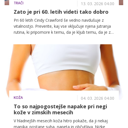
TRAČI
13. 03. 2026 04.00
Zato je pri 60. letih videti tako dobro
Pri 60 letih Cindy Crawford še vedno navdušuje z
vitalnostjo. Preverite, kaj vse vključuje njena jutranja
rutina, ki pripomore k temu, da je kljub temu, da je za
njo že več kot šest desetletij, še vedno videti tako
dobro.
KOŽA
04. 03. 2026 04.00
To so najpogostejše napake pri negi
kože v zimskih mesecih
V hladnejših mesecih koža hitro pokaže, da ji nekaj
manjka; postane suha, napeta in občutljiva. Nizke