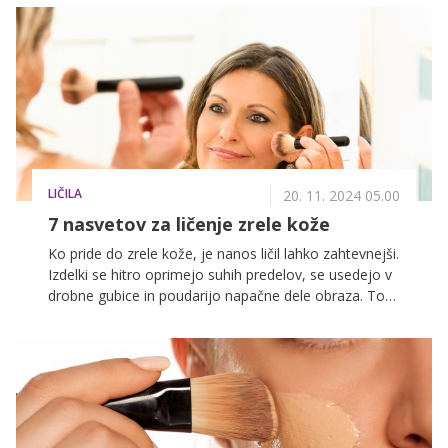
definirati oči, za vsakodnevni mejkap pa je lahko
povsem dovolj že kakovostna maskara. Priznana
umetnica ličenja Tina Fabjan nam je zato zaupala 10
zlatih pravil za pravilen nanos maskare, da dosežemo
kar največji volumen in podaljšamo trepalnice.
LIČILA
20. 11. 2024 05.00
7 nasvetov za ličenje zrele kože
Ko pride do zrele kože, je nanos ličil lahko zahtevnejši.
Izdelki se hitro oprimejo suhih predelov, se usedejo v
drobne gubice in poudarijo napačne dele obraza. To
se pogosto zgodi, če ličila nanašate na enak način kot
v mladosti. Kako se temu izogniti?