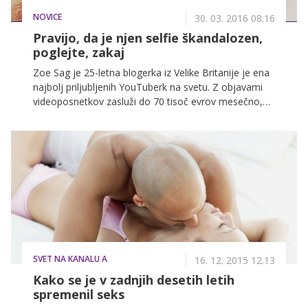
NOVICE
30. 03. 2016 08.16
Pravijo, da je njen selfie škandalozen,
poglejte, zakaj
Zoe Sag je 25-letna blogerka iz Velike Britanije je ena
najbolj priljubljenih YouTuberk na svetu. Z objavami
videoposnetkov zasluži do 70 tisoč evrov mesečno,
na naslovnicah svetovnih medijev pa se je znašla po
zaslugi selfija, ki ga je pred kratkim objavila na
Snapchatu in so ga mnogi označili za 'škandaloznega'.
SVET NA KANALU A
16. 12. 2015 12.13
Kako se je v zadnjih desetih letih
spremenil seks