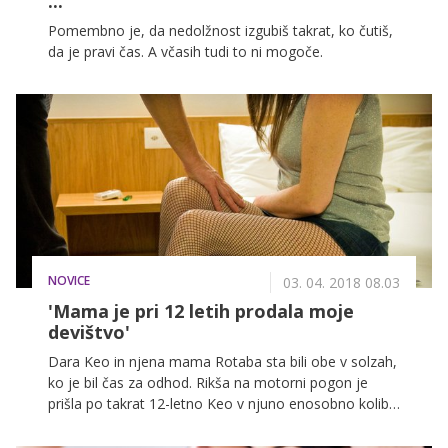
...
Pomembno je, da nedolžnost izgubiš takrat, ko čutiš,
da je pravi čas. A včasih tudi to ni mogoče.
NOVICE
03. 04. 2018 08.03
'Mama je pri 12 letih prodala moje
devištvo'
Dara Keo in njena mama Rotaba sta bili obe v solzah,
ko je bil čas za odhod. Rikša na motorni pogon je
prišla po takrat 12-letno Keo v njuno enosobno kolibo
v Phnom Penhu, glavnem mestu Kambodže, da jo
odpelje na neznano lokacijo. Keo je jokala, ker je bila