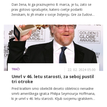
Dan žena, ki ga praznujemo 8. marca, je tu, zato se
prav gotovo sprašujete, katero cvetje podariti
ženskam, ki jih imate v svoje življenju. Gre za čudovito
gesto, s katero izrazimo hvaležnost, spoštovanje in
ljubezen, a vsaka roža ni primerna za vsako žensko.
TRAČI
22. 02. 2024 05.00
Umrl v 46. letu starosti, za seboj pustil
tri otroke
Pred kratkim smo obeležili deseto obletnico nenadne
smrti ameriškega igralca Philipa Seymourja Hoffmana,
ki je umrl v 46. letu starosti. Kljub svojemu igralskemu
talentu je Hoffman dolgo časa bojeval bitko z