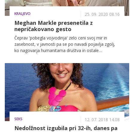
KRALJEVO
25. 09. 2020 08.16
Meghan Markle presenetila z
nepričakovano gesto
Čeprav 'pobegla vojvodinja' zelo ceni svoj mir in
zasebnost, v javnosti pa se po navadi pojavlja zgolj,
ko nagovarja humanitarna društva in ostale
organizacije, s katerimi sodeluje, je Meghan Markle ta
teden močno presenetila, ko se je pojavila v finalnem
večeru priljubljenega šova Amerika ima talent. Še bolj
nepričakovan pa je bil vzrok njenega posnetka,
močno jo je namreč ganila življenjska zgodba enega
izmed tekmovalcev.
SEKS
12. 07. 2018 14.08
Nedolžnost izgubila pri 32-ih, danes pa