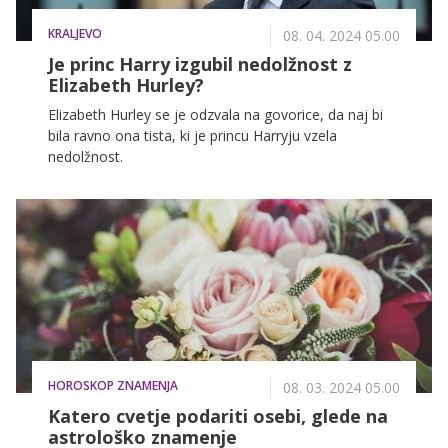
KRALJEVO
08. 04. 2024 05.00
Je princ Harry izgubil nedolžnost z
Elizabeth Hurley?
Elizabeth Hurley se je odzvala na govorice, da naj bi
bila ravno ona tista, ki je princu Harryju vzela
nedolžnost.
HOROSKOP ZNAMENJA
08. 03. 2024 05.00
Katero cvetje podariti osebi, glede na
astrološko znamenje