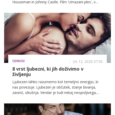
Houseman in Johnny Castle. Film 'Umazani ples', v
katerem sta blestela Jennifer Grey in danes že pokojni
Patrick Swayze, je na filmska platna prišel leta 1987,
takrat pa nihče ni pričakoval, da bo postal tako velika
uspešnica in eden izmed najbolj kultnih plesnih filmov.
ODNOSI
24. 12. 2020 07.50
8 vrst ljubezni, ki jih doživimo v
življenju
Ljubezen lahko razumemo kot temeljno energijo, ki
nas povezuje. Ljubezen je občutek, stanje bivanja,
zavest, izkušnja. Vendar je tudi nekaj neopisljivega,
nekaj, kar je mogoče opisati na neskončno število
načinov. In čeprav imamo zanjo le eno besedo, so
Grki vedno verjeli, da obstaja sedem različic ljubezni,
ki jih doživimo tekom življenja.