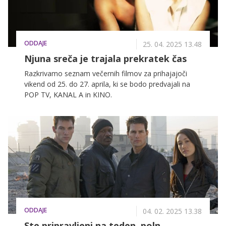
ODDAJE
25. 04. 2025 13.48
Njuna sreča je trajala prekratek čas
Razkrivamo seznam večernih filmov za prihajajoči
vikend od 25. do 27. aprila, ki se bodo predvajali na
POP TV, KANAL A in KINO.
ODDAJE
04. 02. 2025 13.38
Ste pripravljeni na teden, poln