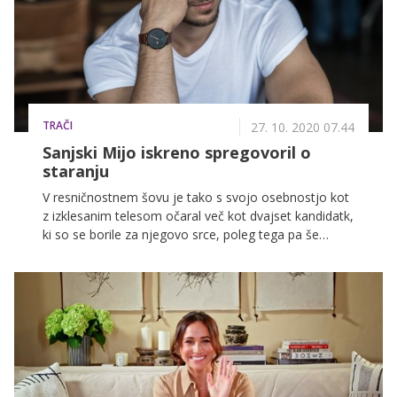
TRAČI
27. 10. 2020 07.44
Sanjski Mijo iskreno spregovoril o
staranju
V resničnostnem šovu je tako s svojo osebnostjo kot
z izklesanim telesom očaral več kot dvajset kandidatk,
ki so se borile za njegovo srce, poleg tega pa še
številne gledalke pred televizijskimi ekrani. Čeprav se
je njegova zveza s slovensko pevko Nušo Rojs hitro
končala, pa je zdaj sanjski Mijo Matić iskreno
spregovoril tudi o svojem telesu.