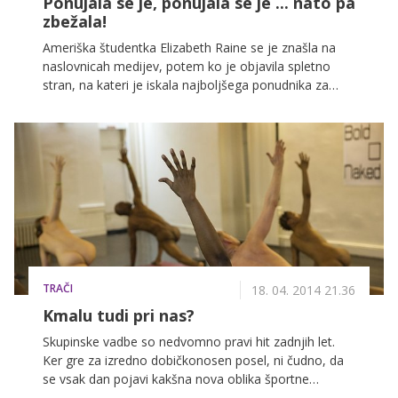
Ponujala se je, ponujala se je ... nato pa
seksa
zbežala!
Ameriška študentka Elizabeth Raine se je znašla na
naslovnicah medijev, potem ko je objavila spletno
stran, na kateri je iskala najboljšega ponudnika za
njeno nedolžnost. 28-letna študentka medicine pa si
je očitno tik pred zdajci premislila. Morda pa ji je
uspelo najti drug način, da plača šolanje?
TRAČI
18. 04. 2014 21.36
Kmalu tudi pri nas?
Skupinske vadbe so nedvomno pravi hit zadnjih let.
Ker gre za izredno dobičkonosen posel, ni čudno, da
se vsak dan pojavi kakšna nova oblika športne
aktivnosti v skupini. A le kdo bi si mislil, da lahko gre