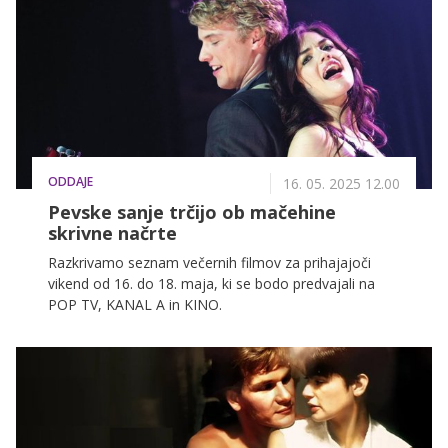
ODDAJE
16. 05. 2025 12.00
Pevske sanje trčijo ob mačehine
skrivne načrte
Razkrivamo seznam večernih filmov za prihajajoči
vikend od 16. do 18. maja, ki se bodo predvajali na
POP TV, KANAL A in KINO.