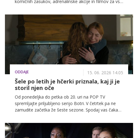
komičnih zasukov, adrenalinske akcije in filmov za vso
družino na POP TV, Kanalu A in KINO.
ODDAJE
15. 06. 2026 14.05
Šele po letih je hčerki priznala, kaj ji je
storil njen oče
Od ponedeljka do petka ob 20. uri na POP TV
spremljajte priljubljeno serijo Botri. V četrtek pa ne
zamudite začetka že šeste sezone. Spodaj vas čaka
celoten tedenski spored, da boste vedno na tekočem
z dogajanjem.