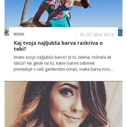
MODA
01. 07. 2016 10.13
Kaj tvoja najljubša barva razkriva o
tebi?
Imate svojo najljubšo barvo? Je to zelena, rožnata ali
rdeča? Ne glede na to, kateri barvni odtenek
prevladuje v vaši garderobni omari, vsaka barva nosi
svoje sporočilo in veliko pove o značaju osebe, ki jo
nosi. Izbira dnevnih modnih kombinacij ni odvisna le
od priložnosti, ampak na njo vpliva tudi vaše trenutno
razpoloženje. Rdeča ponazarja strast, zelena pomirja,
črna simbolizira melanholijo in žalost, medtem ko je
rumena barva dobre volje in pozitivne energije. Z
naslednjim modnim vodnikom boste ugotovili, kaj
vaša najljubša poletna barva pove o vašem značaju!