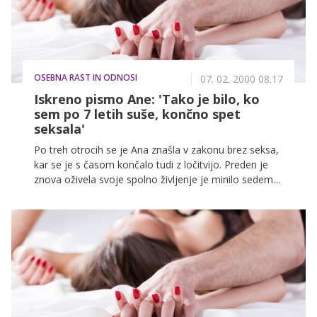
OSEBNA RAST IN ODNOSI
07. 02. 2000 08.17
Iskreno pismo Ane: 'Tako je bilo, ko
sem po 7 letih suše, končno spet
seksala'
Po treh otrocih se je Ana znašla v zakonu brez seksa,
kar se je s časom končalo tudi z ločitvijo. Preden je
znova oživela svoje spolno življenje je minilo sedem
let. V svojem pismo je razkrila, kako je bilo, ko se je
njeno telo po toliko letih prebudilo iz spanca. To je
njena zgodba ...