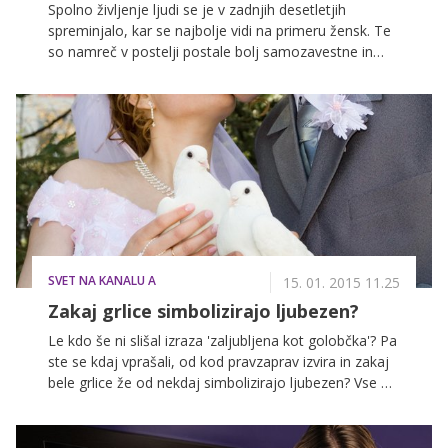
Spolno življenje ljudi se je v zadnjih desetletjih
spreminjalo, kar se najbolje vidi na primeru žensk. Te
so namreč v postelji postale bolj samozavestne in
radovedne, zaradi česar imajo današnje pripadnice
nežnejšega spola veliko bolj razgibano seksualno
življenje, kot so ga imele njihove prednice. Nedavna
raziskava kaže, da imajo mlajše od 20 let danes za
seboj dvakrat več zvez, kot so jih imele nekoč enako
stare ženske.
SVET NA KANALU A
15. 01. 2015 11.25
Zakaj grlice simbolizirajo ljubezen?
Le kdo še ni slišal izraza 'zaljubljena kot golobčka'? Pa
ste se kdaj vprašali, od kod pravzaprav izvira in zakaj
bele grlice že od nekdaj simbolizirajo ljubezen? Vse od
srednjega veka so grlice povezovali z mirom in
ljubeznijo, njihova povezanost s praznikom ljubezni,
valentinovim, pa je prisotna še danes.