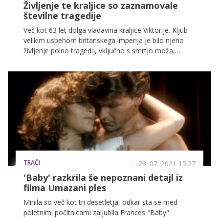
Življenje te kraljice so zaznamovale
številne tragedije
Več kot 63 let dolga vladavina kraljice Viktorije. Kljub
velikim uspehom britanskega imperija je bilo njeno
življenje polno tragedij, vključno s smrtjo moža,
depresijo in poskusov uboja.
TRAČI
23. 07. 2021 15.27
'Baby' razkrila še nepoznani detajl iz
filma Umazani ples
Minila so več kot tri desetletja, odkar sta se med
poletnimi počitnicami zaljubila Frances "Baby"