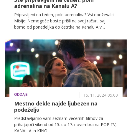
adrenalina na Kanalu A?
Pripravljeni na teden, poln adrenalina? Vsi oboževalci
Misije: Nemogoče boste prišli na svoj račun, saj
bomo od ponedeljka do četrtka na Kanalu A v
večernih urah predvajali filme iz legendarne franšize.
Da boste vedno na tekočem, smo za vas pripravili
spored vseh filmov.
ODDAJE
15. 11. 2024 05.00
Mestno dekle najde ljubezen na
podeželju
Predstavljamo vam seznam večernih filmov za
prihajajoči vikend od 15. do 17. novembra na POP TV,
KANAL A in KINO.