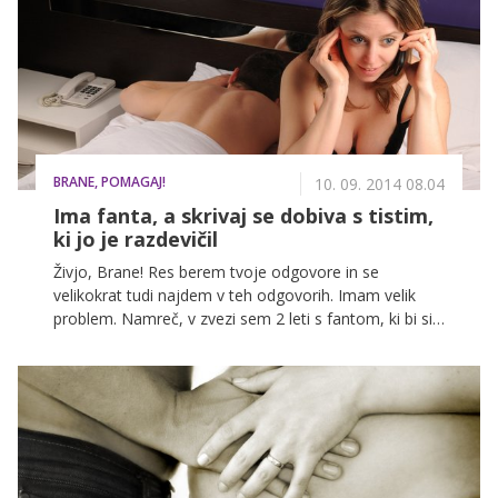
BRANE, POMAGAJ!
10. 09. 2014 08.04
Ima fanta, a skrivaj se dobiva s tistim,
ki jo je razdevičil
Živjo, Brane! Res berem tvoje odgovore in se
velikokrat tudi najdem v teh odgovorih. Imam velik
problem. Namreč, v zvezi sem 2 leti s fantom, ki bi si
ga lahko želela vsaka punca. Ljubezen, prijaznost,
pozornost ... vse to dobim od njega. Tudi jaz ga imam
rada in si ne predstavljam, da bi se najina zveza
končala. Enostavno si ne upam na to sploh pomisliti ...
Tudi ko sva skupaj, nama je prelepo, polno smeha,
veselja. Tudi kakšno kreganje pride vmes, ampak saj
to je pri parih normalno. Kdo se pa danes še ne