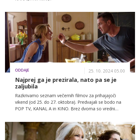
ODDAJE
25. 10. 2024 05.00
Najprej ga je prezirala, nato pa se je
zaljubila
Razkrivamo seznam večernih filmov za prihajajoči
vikend (od 25. do 27. oktobra). Predvajali se bodo na
POP TV, KANAL A in KINO. Brez dvoma so vredni
ogleda.