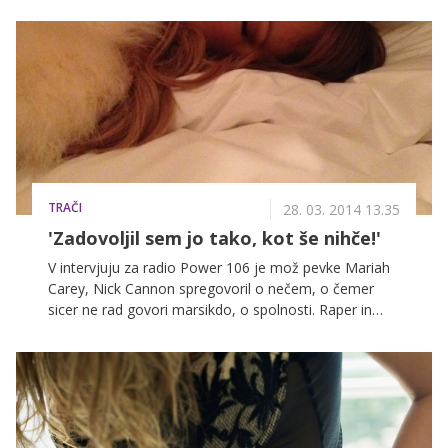
tudi na tem področju človeška domišljija v ekstrem.
To so pred nekaj meseci potrdili v enem izmed
ameriških vadbenih centrov, ko so gostom ponudili
tečaj gole joge. Vadba je čez noč postala pravi hit,
zato je bilo samo vprašanje časa, kdaj jo bodo
ponudili tudi na evropskih tleh.
TRAČI
28. 03. 2014 13.35
'Zadovoljil sem jo tako, kot še nihče!'
V intervjuju za radio Power 106 je mož pevke Mariah
Carey, Nick Cannon spregovoril o nečem, o čemer
sicer ne rad govori marsikdo, o spolnosti. Raper in
producent se je o svojih posteljnih vragolijah precej
razgovoril, kar pa zagotovo ni bilo po godu njegovi
slavni ženi, ki ga je z dvojčkoma čakala doma.