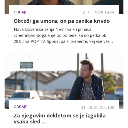
ODDAJE
10. 11. 2025 14.29
Obtoži ga umora, on pa zanika krivdo
Nova slovenska serija Nemirna kri prinaša
vznemirljivo dogajanje od ponedeljka do petka ob
20.00 na POP TV. Spodaj pa si preberite, kaj vse vas
čaka v tem tednu.
ODDAJE
31. 08. 2025 04.00
Za njegovim dekletom se je izgubila
vsaka sled ...