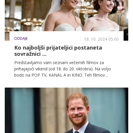
ODDAJE
18. 10. 2024 05.00
Ko najboljši prijateljici postaneta
sovražnici ...
Predstavljamo vam seznam večernih filmov za
prihajajoči vikend (od 18. do 20. oktobra). Na voljo
bodo na POP TV, KANAL A in KINO. Teh filmov
nikakor ne smete spregledati!