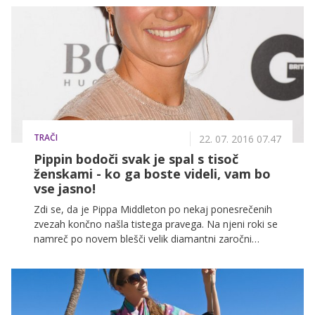
nedolžnost, je (največkrat) stvar osebne odločitve in
med tistimi, ki so se ’svoj največji zaklad’ odločile
podariti izbrancu šele po tem, ko so dahnile usodni
’da’, je tudi nekaj zvezdnic. No, vsaj tako trdijo.
TRAČI
22. 07. 2016 07.47
Pippin bodoči svak je spal s tisoč
ženskami - ko ga boste videli, vam bo
vse jasno!
Zdi se, da je Pippa Middleton po nekaj ponesrečenih
zvezah končno našla tistega pravega. Na njeni roki se
namreč po novem blešči velik diamantni zaročni
prstan, ki ji ga je poklonil njen izbranec milijonar
James Matthews. In ob tej priložnosti so mediji pod
drobnogled vzeli njegovo družino, bolj natančno,
njegovega razvpitega brata in Pippinega bodočega
svaka.