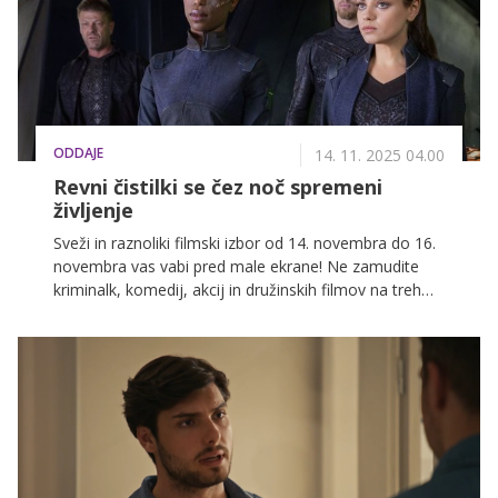
ODDAJE
14. 11. 2025 04.00
Revni čistilki se čez noč spremeni
življenje
Sveži in raznoliki filmski izbor od 14. novembra do 16.
novembra vas vabi pred male ekrane! Ne zamudite
kriminalk, komedij, akcij in družinskih filmov na treh
najbolj priljubljenih slovenskih televizijskih postajah:
POP TV, Kanal A in KINO.