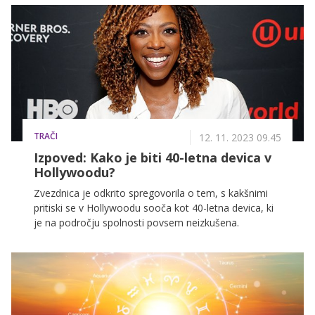
odvisnostjo od drog, ki jo je na koncu izgubil februarja
leta 2014 zaradi kombinirane zastrupitve z mamili.
Njegova partnerka O'Donnellova je po smrti
spregovorila o izgubi svojega življenjskega sopotnika
in očeta treh otrok.
TRAČI
12. 11. 2023 09.45
Izpoved: Kako je biti 40-letna devica v
Hollywoodu?
Zvezdnica je odkrito spregovorila o tem, s kakšnimi
pritiski se v Hollywoodu sooča kot 40-letna devica, ki
je na področju spolnosti povsem neizkušena.