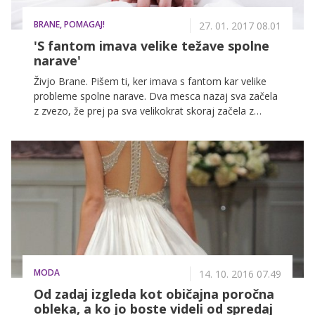
BRANE, POMAGAJ!
27. 01. 2017 08.01
'S fantom imava velike težave spolne
narave'
Živjo Brane. Pišem ti, ker imava s fantom kar velike
probleme spolne narave. Dva mesca nazaj sva začela
z zvezo, že prej pa sva velikokrat skoraj začela z
resno zvezo. Z njim sem tudi izgubila nedolžnost. Od
takrat sva bila intimna samo trikrat, saj je malo
priložnosti, ko sva sama in bi lahko. Le dvakrat od
tega je bil seks v redu, saj ga jaz nisem zelo čutila in
je bil seks kar malo dolgočasen. Njemu ni uspelo priti
do vrhunca, rekel pa je, da je blizu, po menjavi
položaja tudi ni bilo nič drugače, vmes mu je celo
erekcija kar nekoliko prenehala. Tretjič pa mu ni v
celoti uspela erekcija, niti po poskusu oralnega seksa.
S tem mislim na to, da je bil penis nekoliko trd, vendar
MODA
ne zadosti. O tem sva se pogovorila in misliva, da je
14. 10. 2016 07.49
problem psihične narave, saj s prejšnjimi partnericami
Od zadaj izgleda kot običajna poročna
ni imel teh problemov. Pri prejšnjih spolnih odnosih je
obleka, a ko jo boste videli od spredaj