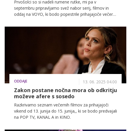
Prvošolci so si nadeli rumene rutke, mi pa v
septembru pripravljamo svež nabor serij, filmov in
oddaj na VOYO, ki bodo popestrile prihajajoče večere.
Med smehom, napetostjo, romantičnimi zgodbami in
športnimi vrhunci se bo za vsakogar našlo nekaj.
Najlepše pa je, da bomo med prvimi gledali vse
novosti.
ODDAJE
13. 06. 2025 04.00
Zakon postane nočna mora ob odkritju
moževe afere s sosedo
Razkrivamo seznam večernih filmov za prihajajoči
vikend od 13. junija do 15. junija,, ki se bodo predvajali
na POP TV, KANAL A in KINO.