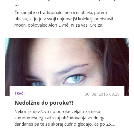
bil po mojem mnenju problem v tem, da mu penis ni
...
otrdel popolnoma oziroma zadosti, zato je bil seks
Če sanjate o tradicionalni poročni obleki, potem
dolgočasen. Mogoče je problem v tem, da je prvič s
obleka, ki jo je v svoji najnovejši kolekciji predstavil
punco, do katere čuti ljubezen in ga podzavestno
modni obliovalec Alon Livné, ni za vas. Gre za
skrbi, kako mu bo uspelo in kako bo meni. Skrbi me,
'golo'poročno obleko, ki je neveste niso najbolje
ker ga bo ob naslednjem poskusu obremenjeval še
sprejele.
prejšnji "neuspeli" poskus. Prosim za kakršen koli
nasvet, hvala.
TRAČI
30. 08. 2016 08.29
Nedolžne do poroke?!
Nekoč je devištvo do poroke veljalo za nekaj
samoumevnega ali vsaj občudovanja vrednega,
dandanes pa te že skoraj čudno gledajo, če po 25.
letu še nisi skočil med rjuhe. A kdaj in s kom izgubiti