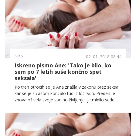
prestrašena, Rotana pa zato, ker je storila nekaj
nepredstavljivega – prodala je devištvo svoje hčerke
bogatemu starejšemu moškemu.
SEKS
02. 01. 2018 08.44
Iskreno pismo Ane: 'Tako je bilo, ko
sem po 7 letih suše končno spet
seksala'
Po treh otrocih se je Ana znašla v zakonu brez seksa,
kar se je s časom končalo tudi z ločitvijo. Preden je
znova oživela svoje spolno življenje, je minilo sedem
let. V svojem pismu je razkrila, kako je bilo, ko se je
njeno telo po toliko letih prebudilo iz spanca. To je
njena zgodba ...