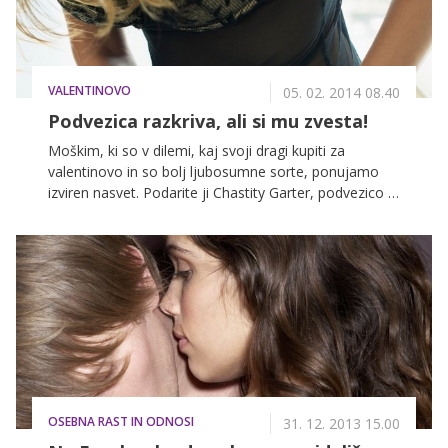
VALENTINOVO
05. 02. 2014 08.40
Podvezica razkriva, ali si mu zvesta!
Moškim, ki so v dilemi, kaj svoji dragi kupiti za
valentinovo in so bolj ljubosumne sorte, ponujamo
izviren nasvet. Podarite ji Chastity Garter, podvezico z
mikročipom, s pomočjo katerega moški lahko odkrije,
ali mu je izvoljenka zvesta.
OSEBNA RAST IN ODNOSI
31. 12. 2013 15.00