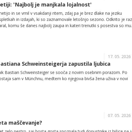
tiji: 'Najbolj je manjkala lojalnost'
etijo in se vrnil v vsakdanji ritem, zdaj pa je brez dlake na jeziku
pletkah in izdajah, ki so zaznamovale letošnjo sezono. Odkrito je razk
aral, komu še danes najbolj zaupa in kateri trenutki s posestva so mu
minu.
17. 05. 2026
stiana Schweinsteigerja zapustila ljubica
nik Bastian Schweinsteiger se sooča z novim osebnim porazom. Po
o ostaja sam v Münchnu, medtem ko njegova bivša žena uživa v novi
07. 05. 2026
eta maščevanje?
t zelo pestro, saj bosta gosta spoznala tudi dopustnike iz hišice na ja