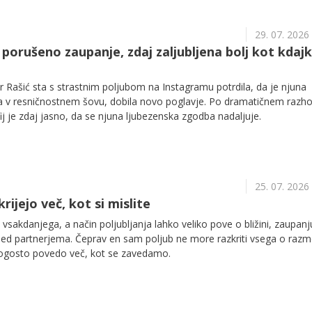
29. 07. 2026
porušeno zaupanje, zdaj zaljubljena bolj kot kdajk
r Rašić sta s strastnim poljubom na Instagramu potrdila, da je njuna
la v resničnostnem šovu, dobila novo poglavje. Po dramatičnem razho
fij je zdaj jasno, da se njuna ljubezenska zgodba nadaljuje.
25. 07. 2026
rijejo več, kot si mislite
vsakdanjega, a način poljubljanja lahko veliko pove o bližini, zaupanj
ed partnerjema. Čeprav en sam poljub ne more razkriti vsega o razm
ogosto povedo več, kot se zavedamo.