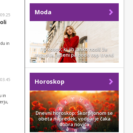
Moda
 09.25
oli
du in
10 kosov, ki jih lahko nosiš že
avgusta, jeseni pa bodo top trend
 03.45
Horoskop
u in
erju,
Dnevni horoskop: Škorpijonom se
obeta napredek, vodnarje čaka
dobra novica