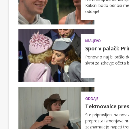
Kakšni bodo odnosi med
oddaje!
KRALJEVO
Spor v palači: Pri
Ponovno naj bi prišlo d
skrbi za zdravje očeta bo
ODDAJE
Tekmovalce pres
Ste pripravljeni na nov 
preprosta izmenjava hr
zaznamujejo napeti tren