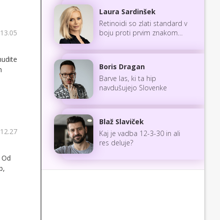
Laura Sardinšek
Retinoidi so zlati standard v
boju proti prvim znakom
 13.05
staranja
mudite
Boris Dragan
h
Barve las, ki ta hip
navdušujejo Slovenke
Blaž Slaviček
 12.27
Kaj je vadba 12-3-30 in ali
res deluje?
. Od
b,