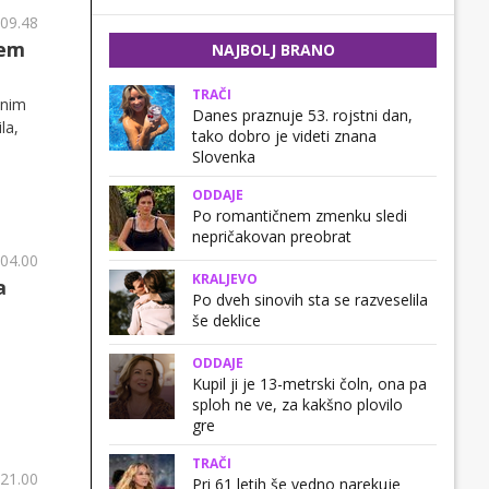
 09.48
sem
NAJBOLJ BRANO
TRAČI
bnim
Danes praznuje 53. rojstni dan,
la,
tako dobro je videti znana
Slovenka
ODDAJE
Po romantičnem zmenku sledi
nepričakovan preobrat
 04.00
KRALJEVO
a
Po dveh sinovih sta se razveselila
še deklice
ODDAJE
Kupil ji je 13-metrski čoln, ona pa
sploh ne ve, za kakšno plovilo
gre
TRAČI
 21.00
Pri 61 letih še vedno narekuje