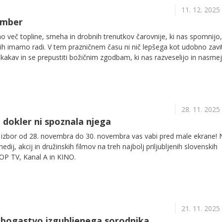
11. 12. 2025
ember
imo več topline, smeha in drobnih trenutkov čarovnije, ki nas spomnijo,
i jih imamo radi. V tem prazničnem času ni nič lepšega kot udobno zavit
i kakav in se prepustiti božičnim zgodbam, ki nas razveselijo in nasmeji
ičnih in zabavnih božičnih filmov smo pripravili izbor petih, ki so na vo
28. 11. 2025
 dokler ni spoznala njega
ski izbor od 28. novembra do 30. novembra vas vabi pred male ekrane! 
dij, akcij in družinskih filmov na treh najbolj priljubljenih slovenskih
 POP TV, Kanal A in KINO.
21. 11. 2025
 bogastvo izgubljenega sorodnika