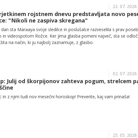
22. 07. 2026
etkinem rojstnem dnevu predstavljata novo pe
ce: "Nikoli ne zaspiva skregana"
i dan sta Maraaya svoje sledilce in poslušalce razveselila s prav pose
o in videospotom Rožce. Ker jima glasba pomeni največ, sta se odloči
ita na način, ki ju najbolj zaznamuje, z glasbo.
02. 07. 2026
: Julij od škorpijonov zahteva pogum, strelcem p
ščine
in z njim tudi nov mesečni horoskop! Preverite, kaj vam prinaša!
25. 05. 2026