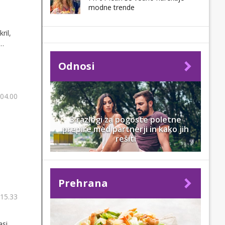
modne trende
ril,
Odnosi
 04.00
3 razlogi za pogoste poletne
prepire med partnerji in kako jih
rešiti
Prehrana
 15.33
si.