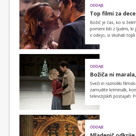
ODDAJE
Top filmi za dec
Božič je čas, ko si žel
pomeni biti z ljudmi, k
v odejo, si skuhati topl
Za vse ljubitelje romant
VOYO.
ODDAJE
Božiča ni marala,
Sveži in raznoliki film
zamudite kriminalk, kome
televizijskih postajah:
ODDAJE
Mladenič odkrije