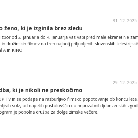
31. 12. 2025
 ženo, ki je izginila brez sledu
ki izbor od 2. januarja do 4. januarja vas vabi pred male ekrane! Ne za
 in družinskih filmov na treh najbolj priljubljenih slovenskih televizijski
l A in KINO
29. 12. 2025
ba, ki je nikoli ne preskočimo
P TV in se podajte na razburljivo filmsko popotovanje ob koncu leta
ljivih solz, od napetih pustolovščin do nepozabnih ljubezenskih zgod
program je popolna družba za dolge zimske večere.