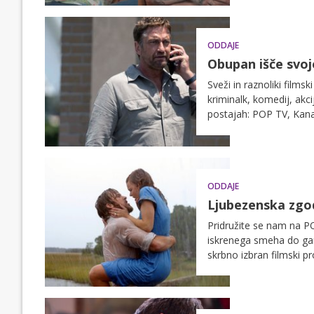
ODDAJE
Obupan išče svojo
Sveži in raznoliki films
kriminalk, komedij, akcij
postajah: POP TV, Kana
ODDAJE
Ljubezenska zgod
Pridružite se nam na PO
iskrenega smeha do gan
skrbno izbran filmski 