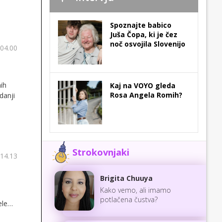
Spoznajte babico
Juša Čopa, ki je čez
noč osvojila Slovenijo
 04.00
nih
Kaj na VOYO gleda
Rosa Angela Romih?
danji
Strokovnjaki
 14.13
Brigita Chuuya
Kako vemo, ali imamo
potlačena čustva?
ele