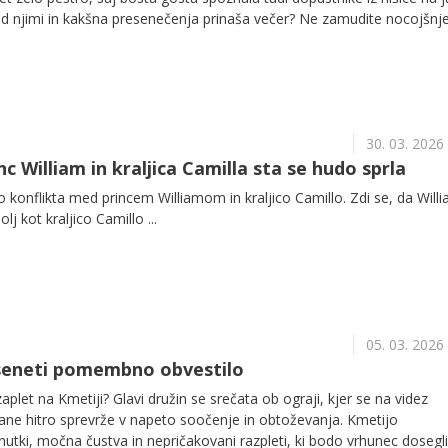
 njimi in kakšna presenečenja prinaša večer? Ne zamudite nocojšnj
30. 03. 2026
nc William in kraljica Camilla sta se hudo sprla
o konflikta med princem Williamom in kraljico Camillo. Zdi se, da Will
lj kot kraljico Camillo ...
05. 03. 2026
eneti pomembno obvestilo
zaplet na Kmetiji? Glavi družin se srečata ob ograji, kjer se na videz
ane hitro sprevrže v napeto soočenje in obtoževanja. Kmetijo
utki, močna čustva in nepričakovani razpleti, ki bodo vrhunec dosegli