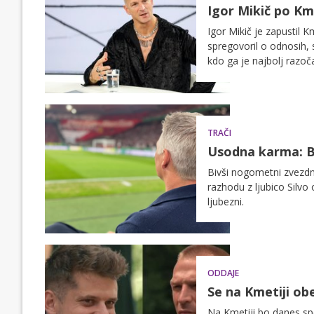
Igor Mikič po Kme
Igor Mikič je zapustil Km
spregovoril o odnosih, s
kdo ga je najbolj razoč
ostali v najlepšem spo
TRAČI
Usodna karma: Ba
Bivši nogometni zvezd
razhodu z ljubico Silv
ljubezni.
ODDAJE
Se na Kmetiji ob
Na Kmetiji bo danes spe