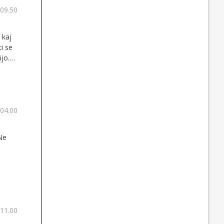
 09.50
 kaj
i se
jo.
ljo na
 04.00
Ne
 11.00