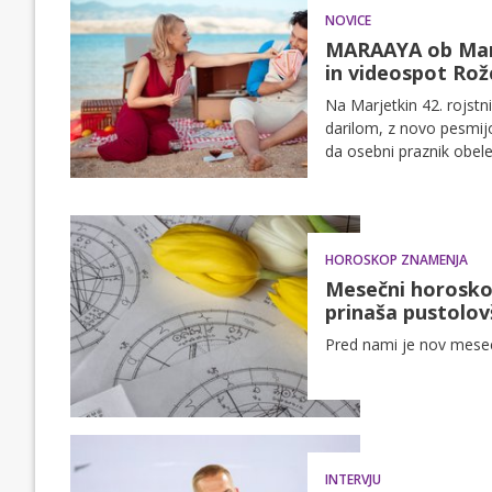
NOVICE
MARAAYA ob Marj
in videospot Rož
Na Marjetkin 42. rojstn
darilom, z novo pesmij
da osebni praznik obelež
HOROSKOP ZNAMENJA
Mesečni horoskop
prinaša pustolov
Pred nami je nov mesec 
INTERVJU