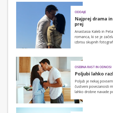
ODDAJE
Najprej drama in 
prej
Anastasia Kaleb in Peta
romanca, ki se je zače
izbrisu skupnih fotogra
OSEBNA RAST IN ODNOSI
Poljubi lahko razk
Poljub je nekaj povsem 
čustveni povezanosti m
lahko drobne navade p