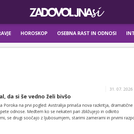
AVJE
HOROSKOP
OSEBNA RAST IN ODNOSI
IN
31. 07. 2026
, da si še vedno želi bivšo
Poroka na prvi pogled: Avstralija prinaša nova razkritja, dramatične
apete odnose. Medtem ko se nekateri pari zbližujejo in odkrito
timi, se drugi soočajo z ljubosumjem, starimi zamerami in prvimi raz
nove epizode na VOYO.