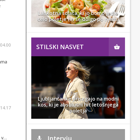
e
Lahkotna solata, ki jo bomo jedle
celo poletje (in še dolgo po njem)
 04.00
STILSKI NASVET
iama
Ljubljančanke prisegajo na modni
kos, ki je absolutni hit letošnjega
 14.17
poletja
Intervju
 v