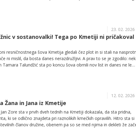
Ne zamudite današnje oddaje!
23. 02. 2026
ažnic v sostanovalki! Tega po Kmetiji ni pričakoval
oni resničnostnega šova Kmetija gledali čez plot in si stali na nasprot
hče ni mislil, da bosta danes nerazdružljivi. A prav to se je zgodilo: nek
n Tamara Talundžić sta po koncu šova obrnili nov list in danes ne le
lo živita skupaj ter ustvarjata skupni spletni kanal.
12. 02. 2026
a Žana in Jana iz Kmetije
 Jan Zore sta v prvih dveh tednih na Kmetiji dokazala, da sta pridna,
nta, ki se odlično znajdeta pri raznolikih kmečkih opravilih. Hitro sta si
številnih članov družine, obenem pa so se med njima in dekleti že zač
e vezi. Spodaj preverite, kdo sta simpatična dvojčka.