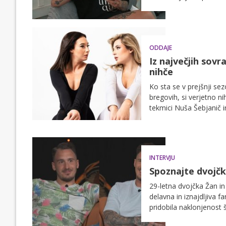
razburljivem dvoboju. 
ODDAJE
Iz največjih sovr
nihče
Ko sta se v prejšnji sez
bregovih, si verjetno ni
tekmici Nuša Šebjanič i
prijateljujeta, temveč ce
INTERVJU
Spoznajte dvojčk
29-letna dvojčka Žan in
delavna in iznajdljiva fa
pridobila naklonjenost 
spletati prve ljubezensk