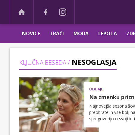
NOVICE
TRAČI
MODA
LEPOTA
ZDR
NESOGLASJA
KLJUČNA BESEDA /
ODDAJE
Na zmenku priznal
Najnovejša sezona šova 
preobrate in vse bolj n
spregovorijo o svoji in
v odnosih. Oglejte si 