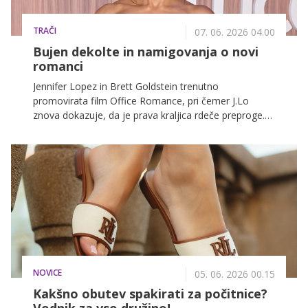
TRAČI
07. 06. 2026 04.00
Bujen dekolte in namigovanja o novi
romanci
Jennifer Lopez in Brett Goldstein trenutno
promovirata film Office Romance, pri čemer J.Lo
znova dokazuje, da je prava kraljica rdeče preproge.
Med turnejo navdušuje z drznimi in oprijetimi stajlingi,
več pa v nadaljevanju.
NOVICE
05. 06. 2026 00.15
Kakšno obutev spakirati za počitnice?
Vodnik za vso družino!