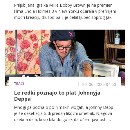
Priljubljena igralka Millie Bobby Brown je na premieri
filma Enola Holmes 3 v New Yorku očarala v prefinjeni
modri kreaciji, družbo pa ji je delal ljubeč soprog Jake
Bongiovi.
TRAČI
20. 06. 2026 04.00
Le redki poznajo to plat Johnnyja
Deppa
Mnogi ga poznajo po filmskih vlogah, a Johnny Depp
je že desetletja tudi predan likovni umetnik. Njegova
osebna dela, ki so bila dolgo skrita očem javnosti,
danes osvajajo zbiratelje po vsem svetu in krasijo