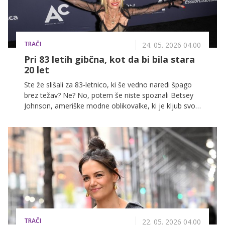
TRAČI
24. 05. 2026 04.00
Pri 83 letih gibčna, kot da bi bila stara
20 let
Ste že slišali za 83-letnico, ki še vedno naredi špago
brez težav? Ne? No, potem še niste spoznali Betsey
Johnson, ameriške modne oblikovalke, ki je kljub svoji
starosti še vedno vitalna, gibčna in igriva.
TRAČI
22. 05. 2026 04.00