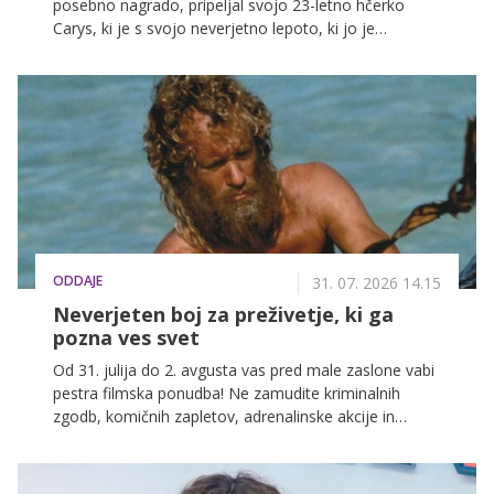
posebno nagrado, pripeljal svojo 23-letno hčerko
Carys, ki je s svojo neverjetno lepoto, ki jo je
podedovala po mami, ukradla vse poglede.
ODDAJE
31. 07. 2026 14.15
Neverjeten boj za preživetje, ki ga
pozna ves svet
Od 31. julija do 2. avgusta vas pred male zaslone vabi
pestra filmska ponudba! Ne zamudite kriminalnih
zgodb, komičnih zapletov, adrenalinske akcije in
filmov za vso družino na POP TV, Kanalu A in KINO.