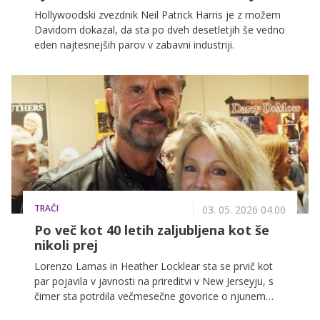
Hollywoodski zvezdnik Neil Patrick Harris je z možem
Davidom dokazal, da sta po dveh desetletjih še vedno
eden najtesnejših parov v zabavni industriji.
TRAČI
03. 05. 2026 04.00
Po več kot 40 letih zaljubljena kot še
nikoli prej
Lorenzo Lamas in Heather Locklear sta se prvič kot
par pojavila v javnosti na prireditvi v New Jerseyju, s
čimer sta potrdila večmesečne govorice o njunem
razmerju.