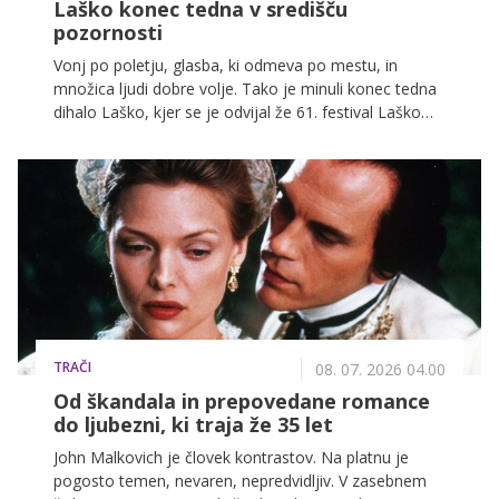
Laško konec tedna v središču
pozornosti
Vonj po poletju, glasba, ki odmeva po mestu, in
množica ljudi dobre volje. Tako je minuli konec tedna
dihalo Laško, kjer se je odvijal že 61. festival Laško
Pivo in cvetje. Najstarejši slovenski glasbeni festival je
tudi letos dokazal, da ni zgolj niz koncertov, temveč
dogodek, ki povezuje generacije in ustvarja spomine.
TRAČI
08. 07. 2026 04.00
Od škandala in prepovedane romance
do ljubezni, ki traja že 35 let
John Malkovich je človek kontrastov. Na platnu je
pogosto temen, nevaren, nepredvidljiv. V zasebnem