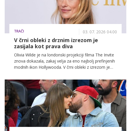
TRAČI
03. 07. 2026 04.00
V črni obleki z drznim izrezom je
zasijala kot prava diva
Olivia Wilde je na londonski projekciji filma The Invite
znova dokazala, zakaj velja za eno najbolj prefinjenih
modnih ikon Hollywooda. V črni obleki z izrezom je
navdušila s popolno kombinacijo minimalizma,
elegance in sodobnega šika.