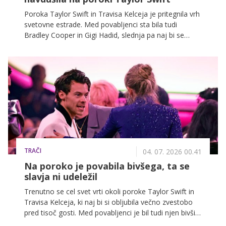
Poroka Taylor Swift in Travisa Kelceja je pritegnila vrh
svetovne estrade. Med povabljenci sta bila tudi
Bradley Cooper in Gigi Hadid, slednja pa naj bi se
slavja po poročanju nekaterih medijev celo udeležila v
vlogi družice.
TRAČI
04. 07. 2026 00.41
Na poroko je povabila bivšega, ta se
slavja ni udeležil
Trenutno se cel svet vrti okoli poroke Taylor Swift in
Travisa Kelceja, ki naj bi si obljubila večno zvestobo
pred tisoč gosti. Med povabljenci je bil tudi njen bivši
fant Harry Styles, ki pa se poročnega slavja ni udeležil