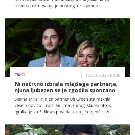
izvedba tekmovanja je postregla z izjemno
raznolikostjo slogov, drznih modnih odločitev in
premišljenih konceptov, ki so se pri nekaterih od
turkizne preproge do glavnega odra prelivali v enotno
vizualno pripoved. Več o tem nam je razkril modni
oblikovalec David Bacali.
TRAČI
13. 05. 2026 04.00
Ni načrtno izbrala mlajšega partnerja,
njuna ljubezen se je zgodila spontano
Sienna Miller in njen partner Oli Green sta razkrila
veselo novico – rodil se jima je drugi skupni otrok.
Igralka je za E! News povedala, da je dojenček že
doma in da se petčlanska družina počasi navaja na
novo dinamiko. Čeprav je utrujena, je, kot pravi,
neizmerno srečna.