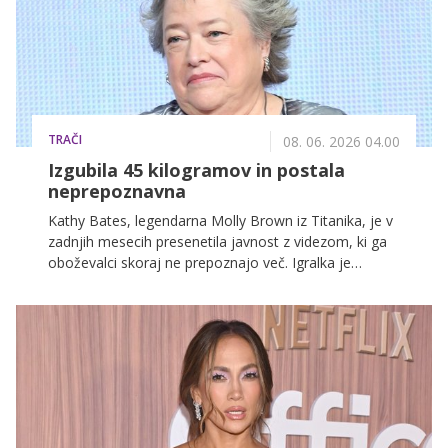
TRAČI
08. 06. 2026 04.00
Izgubila 45 kilogramov in postala
neprepoznavna
Kathy Bates, legendarna Molly Brown iz Titanika, je v
zadnjih mesecih presenetila javnost z videzom, ki ga
oboževalci skoraj ne prepoznajo več. Igralka je
namreč doživela izjemno telesno in zdravstveno
preobrazbo, ki je postala ena najbolj komentiranih
tem na družbenih omrežjih.