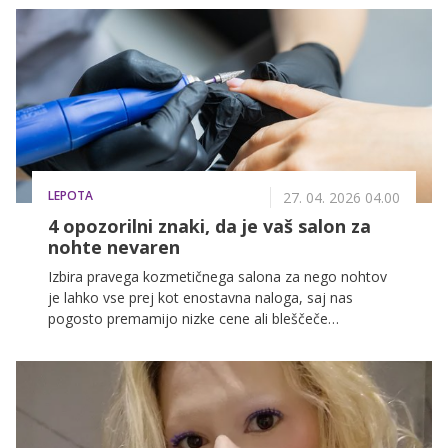
LEPOTA
27. 04. 2026 04.00
4 opozorilni znaki, da je vaš salon za
nohte nevaren
Izbira pravega kozmetičnega salona za nego nohtov
je lahko vse prej kot enostavna naloga, saj nas
pogosto premamijo nizke cene ali bleščeče
fotografije končnih izdelkov na družbenih omrežjih.
Vendar pa bi morali biti estetika in stroški vedno na
drugem mestu, takoj za brezhibno higieno in
varnostjo.