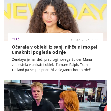
TRAČI
31. 07. 2026 09.11
Očarala v obleki iz sanj, nihče ni mogel
umakniti pogleda od nje
Zendaya je na rdeči preprogi novega Spider-Mana
zablestela v unikatni obleki Tamare Ralph, Tom
Holland pa se ji je pridružil v elegantni bordo rdeči
obleki.