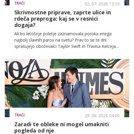
TRAČI
02. 07. 2026 13.10
Skrivnostne priprave, zaprte ulice in
rdeča preproga: kaj se v resnici
dogaja?
Ali bo letošnje poletje zaznamovala poroka enega
najbolj slavnih parov na svetu? Prav to se te dni
sprašujejo oboževalci Taylor Swift in Travisa Kelceja,
potem ko so se v New Yorku pojavili številni namigi,
da se pripravlja velik dogodek. Čeprav zvezdnika za
zdaj molčita, so govorice vse glasnejše, internet pa je
že skoraj prepričan, da se bliža težko pričakovani
trenutek.
TRAČI
28. 06. 2026 04.00
Zaradi te obleke ni mogel umakniti
pogleda od nje