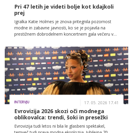
Pri 47 letih je videti bolje kot kdajkoli
prej
Igralka Katie Holmes je znova pritegnila pozornost
modne in zabavne javnosti, ko se je pojavila na
prestižnem dobrodelnem koncertnem gala večeru v
New Yorku v znameniti dvorani Carnegie Hall.
INTERVJU
17. 05. 2026 17.41
Evrovizija 2026 skozi oči modnega
oblikovalca: trendi, šoki in presežki
Evrovizija tudi letos ni bila le glasbeni spektakel,
temveč tudi prava modna eksplozija. Jubilejna 70.