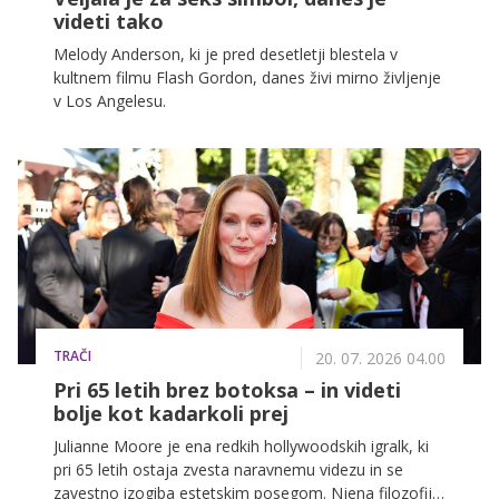
videti tako
Melody Anderson, ki je pred desetletji blestela v
kultnem filmu Flash Gordon, danes živi mirno življenje
v Los Angelesu.
TRAČI
20. 07. 2026 04.00
Pri 65 letih brez botoksa – in videti
bolje kot kadarkoli prej
Julianne Moore je ena redkih hollywoodskih igralk, ki
pri 65 letih ostaja zvesta naravnemu videzu in se
zavestno izogiba estetskim posegom. Njena filozofija