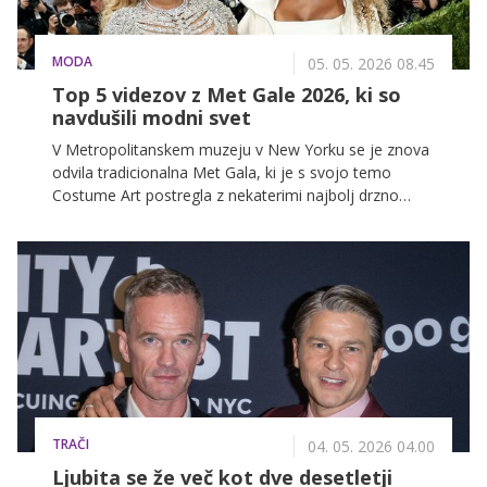
MODA
05. 05. 2026 08.45
Top 5 videzov z Met Gale 2026, ki so
navdušili modni svet
V Metropolitanskem muzeju v New Yorku se je znova
odvila tradicionalna Met Gala, ki je s svojo temo
Costume Art postregla z nekaterimi najbolj drzno
zasnovanimi videzi zadnjih let. Zvezdniki so s
spektakularnimi interpretacijami letošnjega kodeksa
oblačenja Fashion Is Art navdušili občinstvo in modni
svet pustili odprtih ust.
TRAČI
04. 05. 2026 04.00
Ljubita se že več kot dve desetletji