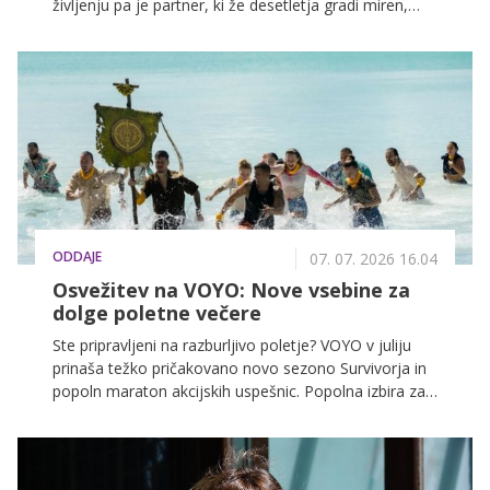
življenju pa je partner, ki že desetletja gradi miren,
stabilen odnos, z izjemo škandala, ki je pred leti
pretresel Hollywood. Več pa v nadaljevanju.
ODDAJE
07. 07. 2026 16.04
Osvežitev na VOYO: Nove vsebine za
dolge poletne večere
Ste pripravljeni na razburljivo poletje? VOYO v juliju
prinaša težko pričakovano novo sezono Survivorja in
popoln maraton akcijskih uspešnic. Popolna izbira za
vse, ki iščete napetost in pravo dozo adrenalina kar na
svojem kavču.