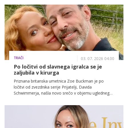
...
TRAČI
03. 07. 2026 04.00
Po ločitvi od slavnega igralca se je
zaljubila v kirurga
Priznana britanska umetnica Zoe Buckman je po
ločitvi od zvezdnika serije Prijatelji, Davida
Schwimmerja, našla novo srečo v objemu uglednega
ameriškega kirurga Justina Salimana.