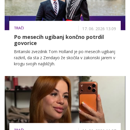
TRAČI
17. 06. 2026 13.09
Po mesecih ugibanj končno potrdil
govorice
Britanski zvezdnik Tom Holland je po mesecih ugibanj
razkril, da sta z Zendayo že skočila v zakonski jarem v
krogu svojih najbližjih.