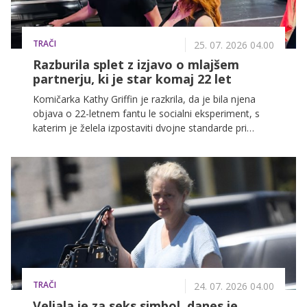
TRAČI
25. 07. 2026 04.00
Razburila splet z izjavo o mlajšem
partnerju, ki je star komaj 22 let
Komičarka Kathy Griffin je razkrila, da je bila njena
objava o 22-letnem fantu le socialni eksperiment, s
katerim je želela izpostaviti dvojne standarde pri
moških in ženskah.
TRAČI
24. 07. 2026 04.00
Veljala je za seks simbol, danes je