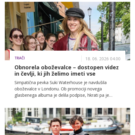
prestižne razstave.
TRAČI
18. 06. 2026 04.00
Obnorela oboževalce – dostopen videz
in čevlji, ki jih želimo imeti vse
Simpatična pevka Suki Waterhouse je navdušila
oboževalce v Londonu. Ob promociji novega
glasbenega albuma je delila podpise, hkrati pa je
navdušila s sproščenim stajlingom in čevlji, ki jih
želimo imeti vse.