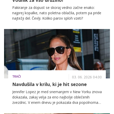
Pakiranje za dopust se skoraj vedno začne enako:
najprej kopalke, nato poletna oblačila, potem pa pride
najtežji del. Čevlji. Koliko parov sploh vzeti?
TRAČI
03. 06. 2026 04.00
Navdušila v krilu, ki je hit sezone
Jennifer Lopez je med snemanjem v New Yorku znova
dokazala, zakaj velja za eno najbolje oblečenih
zvezdnic. V enem dnevu je pokazala dva popolnoma
različna, a enako dovršena videza, ki sta navdušila
modne poznavalke po vsem svetu.