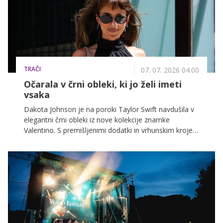
TRAČI
07. 07. 2026 04.00
Očarala v črni obleki, ki jo želi imeti
vsaka
Dakota Johnson je na poroki Taylor Swift navdušila v
elegantni črni obleki iz nove kolekcije znamke
Valentino. S premišljenimi dodatki in vrhunskim krojem
je znova dokazala, da je brezčasna 'mala črna obleka'
popolna izbira za vsako priložnost.