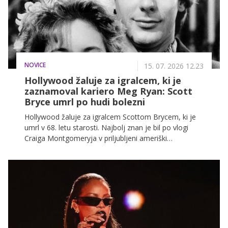
sijoči koži in naravno odprtem pogledu, ki deluje
lahkotno ter brez odvečnega truda.
NOVICE
15. 07. 2026 12.23
Hollywood žaluje za igralcem, ki je
zaznamoval kariero Meg Ryan: Scott
Bryce umrl po hudi bolezni
Hollywood žaluje za igralcem Scottom Brycem, ki je
umrl v 68. letu starosti. Najbolj znan je bil po vlogi
Craiga Montgomeryja v priljubljeni ameriški
nadaljevanki As the World Turns, gledalci pa so ga
poznali tudi iz serij Law & Order, Sex and the City in
številnih drugih televizijskih uspešnic.