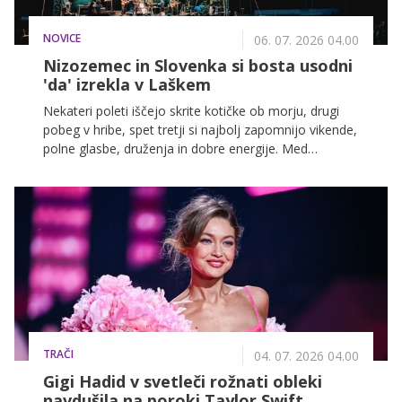
NOVICE
06. 07. 2026 04.00
Nizozemec in Slovenka si bosta usodni
'da' izrekla v Laškem
Nekateri poleti iščejo skrite kotičke ob morju, drugi
pobeg v hribe, spet tretji si najbolj zapomnijo vikende,
polne glasbe, druženja in dobre energije. Med
dogodki, ki že desetletja zaznamujejo slovensko
poletje, je zagotovo tudi festival Laško Pivo in cvetje,
ki bo med 10. in 12. julijem znova napolnil mesto z
obiskovalci iz vse države.
TRAČI
04. 07. 2026 04.00
Gigi Hadid v svetleči rožnati obleki
navdušila na poroki Taylor Swift