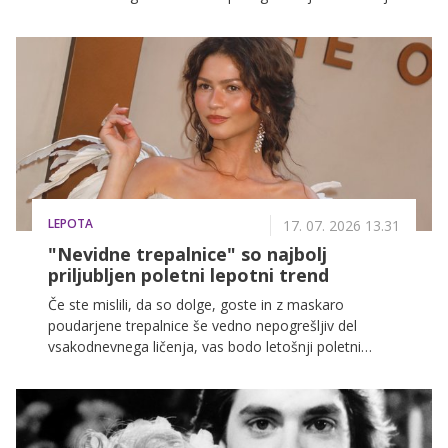
staranja je preprosta: sprejeti spremembe, ne skrivati
let in ohraniti avtentičnost.
LEPOTA
17. 07. 2026 13.31
"Nevidne trepalnice" so najbolj
priljubljen poletni lepotni trend
Če ste mislili, da so dolge, goste in z maskaro
poudarjene trepalnice še vedno nepogrešljiv del
vsakodnevnega ličenja, vas bodo letošnji poletni
trendi hitro prepričali v nasprotno. V ospredje namreč
prihajajo tako imenovane nevidne trepalnice (ghost
lashes), pri katerih je ključna prav odsotnost maskare.
Namesto dramatičnega videza je poudarek na sveži,