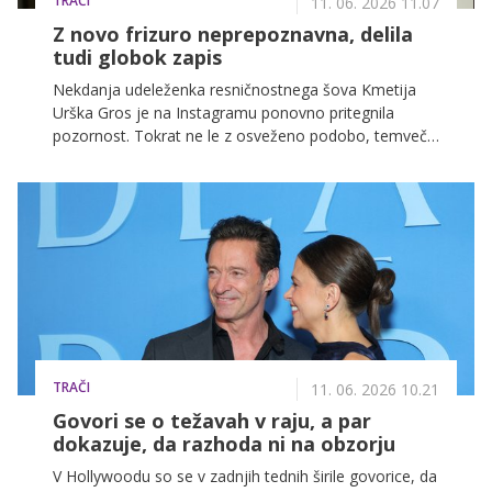
TRAČI
11. 06. 2026 11.07
Z novo frizuro neprepoznavna, delila
tudi globok zapis
Nekdanja udeleženka resničnostnega šova Kmetija
Urška Gros je na Instagramu ponovno pritegnila
pozornost. Tokrat ne le z osveženo podobo, temveč
tudi z zelo osebno izpovedjo, v kateri razkriva, da za
njo ni najlažje obdobje.
TRAČI
11. 06. 2026 10.21
Govori se o težavah v raju, a par
dokazuje, da razhoda ni na obzorju
V Hollywoodu so se v zadnjih tednih širile govorice, da