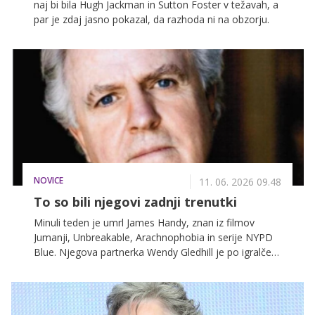
naj bi bila Hugh Jackman in Sutton Foster v težavah, a
par je zdaj jasno pokazal, da razhoda ni na obzorju.
NOVICE
11. 06. 2026 09.48
To so bili njegovi zadnji trenutki
Minuli teden je umrl James Handy, znan iz filmov
Jumanji, Unbreakable, Arachnophobia in serije NYPD
Blue. Njegova partnerka Wendy Gledhill je po igralčevi
smrti razkrila, kako so bili videti njegovi zadnji trenutki.