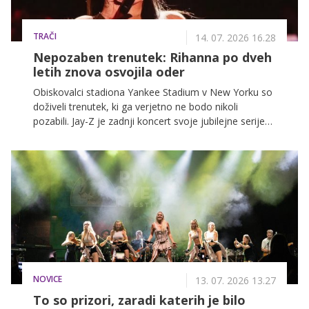
TRAČI
14. 07. 2026 16.28
Nepozaben trenutek: Rihanna po dveh
letih znova osvojila oder
Obiskovalci stadiona Yankee Stadium v New Yorku so
doživeli trenutek, ki ga verjetno ne bodo nikoli
pozabili. Jay-Z je zadnji koncert svoje jubilejne serije
nastopov ob 30-letnici kariere sklenil z velikim
presenečenjem – na oder je povabil Rihanno, ki je
pred množico navdušenih oboževalcev nastopila prvič
po dveh letih.
NOVICE
13. 07. 2026 13.27
To so prizori, zaradi katerih je bilo