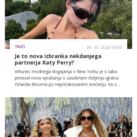
TRAČI
09. 05. 2026 04.00
Je to nova izbranka nekdanjega
partnerja Katy Perry?
Vrhunec modnega dogajanja v New Yorku je s sabo
prinesel nova vprašanja o zasebnem življenju igralca
Orlanda Blooma po nepričakovanem srečanju. Vsi se
namreč sprašujejo, ali je zapeljal 27-letno vplivnico.