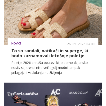
NOVICE
26. 05. 2026 04.00
To so sandali, natikači in superge, ki
bodo zaznamovali letošnje poletje
Poletje 2026 prinaša obutev, ki jo bomo dejansko
nosili, saj trendi niso več zgolj modni, ampak
prilagojeni vsakdanjemu življenju.