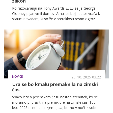
zakon
Po razočaranju na Tony Awards 2025 se je George
Clooney pijan vrnil domov. Amal se boji, da se vrača k
starim navadam, ki so že v preteklosti resno ogrozile
njun zakon.
NOVICE
25. 10. 2025 03.22
Ura se bo kmalu premaknila na zimski
čas
Vsako leto v jesenskem času nastopi trenutek, ko se
moramo pripraviti na premik ure na zimski čas. Tudi
leto 2025 ni nobena izjema, saj bomo v noči iz sobote
na nedeljo (26. oktobra), kazalce premaknili za eno