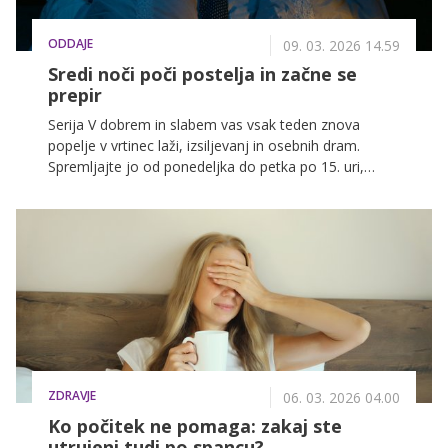
ODDAJE
09. 03. 2026 14.59
Sredi noči poči postelja in začne se
prepir
Serija V dobrem in slabem vas vsak teden znova
popelje v vrtinec laži, izsiljevanj in osebnih dram.
Spremljajte jo od ponedeljka do petka po 15. uri,
spodaj pa preverite, kaj vse vas čaka v prihajajočem
tednu.
ZDRAVJE
06. 03. 2026 04.00
Ko počitek ne pomaga: zakaj ste
utrujeni tudi po spancu?