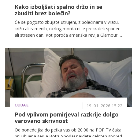
Kako izboljšati spalno držo in se
zbuditi brez bolečin?
Če se pogosto zbujate utrujeni, z bolečinami v vratu,
križu ali ramenih, razlog morda ni le prekratek spanec
ali stresen dan. Kot poroča ameriška revija Glamour,
ima lahko spalni položaj dolgoročen vpliv na zdravje
hrbtenice, mišic, živcev in celo notranjih organov.
ODDAJE
19. 01. 2026 15.22
Pod vplivom pomirjeval razkrije dolgo
varovano skrivnost
Od ponedeljka do petka vas ob 20.00 na POP TV čaka
priljubljena serija Botri. Spodaj najdete celoten spored