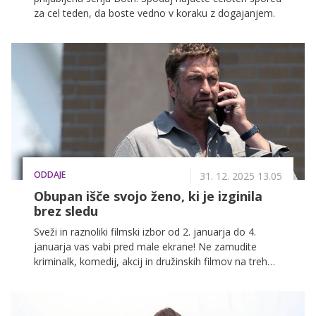
za cel teden, da boste vedno v koraku z dogajanjem.
ODDAJE
31. 12. 2025 13.05
Obupan išče svojo ženo, ki je izginila
brez sledu
Sveži in raznoliki filmski izbor od 2. januarja do 4.
januarja vas vabi pred male ekrane! Ne zamudite
kriminalk, komedij, akcij in družinskih filmov na treh
najbolj priljubljenih slovenskih televizijskih postajah:
POP TV, Kanal A in KINO