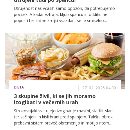
Utrujenost nas včasih samo opozori, da potrebujemo
počitek. A kadar vztraja, kljub spancu in oddihu ne
popusti ter začne krojiti vsakdan, se je smiselno
posvetovati z zdravnikom in poiskati vzrok.
Dolgotrajna utrujenost je lahko tudi znak hormonskih
sprememb ali bolezni, opozarja internist-endokrinolog
Rajko Svilar iz Splošne bolnišnice Nova Gorica.
DIETA
27. 02. 2026 04.00
3 skupine živil, ki se jih moramo
izogibati v večernih urah
Strokovnjaki svetujejo izogibanje mastni, sladki, slani
ter začinjeni in kisli hrani pred spanjem. Takšni obroki
prebavni sistem preveč obremenijo in motijo ritem
spanca. Za boljši spanec izbirajte lažja živila. Več o