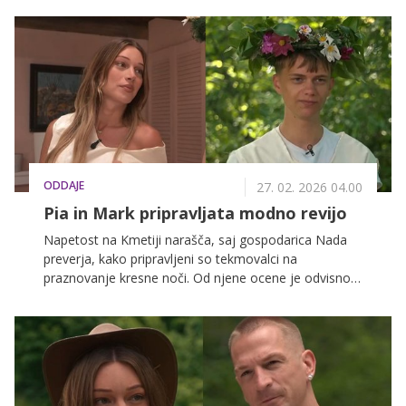
tem, katera živila so primerna, pa si lahko preberete v
nadaljevanju.
ODDAJE
27. 02. 2026 04.00
Pia in Mark pripravljata modno revijo
Napetost na Kmetiji narašča, saj gospodarica Nada
preverja, kako pripravljeni so tekmovalci na
praznovanje kresne noči. Od njene ocene je odvisno,
ali si bodo prislužili obljubljeno meso. Končno pa
bomo videli, kakšne obleke so pripravili tekmovalci.