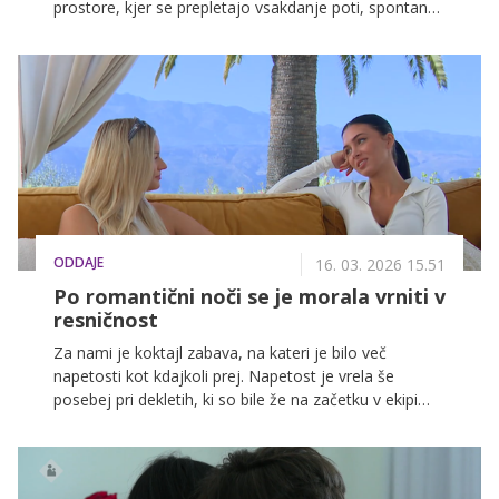
prostore, kjer se prepletajo vsakdanje poti, spontane
ideje, družinski izleti in pomembni trenutki. So urbana
stičišča, kjer se srečujeta ritem mesta in zgodbe ljudi.
Eden izmed takšnih krajev je tudi Citycenter Celje, ki
letos obeležuje 20 let svojega delovanja.
ODDAJE
16. 03. 2026 15.51
Po romantični noči se je morala vrniti v
resničnost
Za nami je koktajl zabava, na kateri je bilo več
napetosti kot kdajkoli prej. Napetost je vrela še
posebej pri dekletih, ki so bile že na začetku v ekipi
'Petar'. Razjezila jih je njegova odločitev, da ključ
podari Anastasiji.