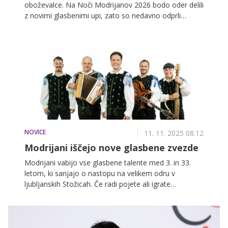
oboževalce. Na Noči Modrijanov 2026 bodo oder delili
z novimi glasbenimi upi, zato so nedavno odprli
avdicijo za mlade glasbenike starosti od 3 do 33 let.
Pogovarjali smo se z Blažem Švabom o njegovi
ljubezni do glasbe in prvih javnih nastopih.
NOVICE
11. 11. 2025 08.12
Modrijani iščejo nove glasbene zvezde
Modrijani vabijo vse glasbene talente med 3. in 33.
letom, ki sanjajo o nastopu na velikem odru v
ljubljanskih Stožicah. Če radi pojete ali igrate
instrument in bi želeli postati del nepozabnega
glasbenega doživetja Noči Modrijanov 2026, preverite
spodaj, kako se lahko prijavite na avdicijo.