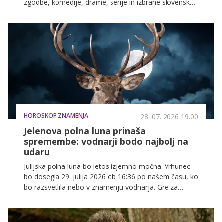
zgodbe, komedije, drame, serije in izbrane slovenske
filme. Sebastijan Cavazza, Inja Zalta, Domen Valič,
Lea Mihevc in ostali vas v prihodnjih dneh čakajo na
VOYO!
HOROSKOP ZNAMENJA
28. 07. 2026 19.00
Jelenova polna luna prinaša
spremembe: vodnarji bodo najbolj na
udaru
Julijska polna luna bo letos izjemno močna. Vrhunec
bo dosegla 29. julija 2026 ob 16:36 po našem času, ko
bo razsvetlila nebo v znamenju vodnarja. Gre za
lunacijo, ki tradicionalno prinaša preboje, zaključke in
občutek, da je čas, da prevzamemo odgovornost za
svoje življenje. Julijsko polno luno imenujemo tudi