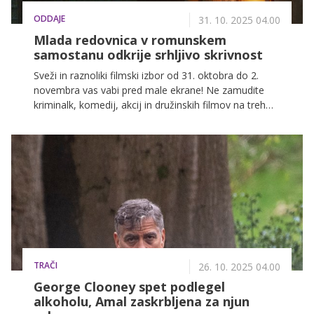
ODDAJE
31. 10. 2025 04.00
Mlada redovnica v romunskem
samostanu odkrije srhljivo skrivnost
Sveži in raznoliki filmski izbor od 31. oktobra do 2.
novembra vas vabi pred male ekrane! Ne zamudite
kriminalk, komedij, akcij in družinskih filmov na treh
najbolj priljubljenih slovenskih televizijskih postajah:
POP TV, Kanal A in KINO.
TRAČI
26. 10. 2025 04.00
George Clooney spet podlegel
alkoholu, Amal zaskrbljena za njun