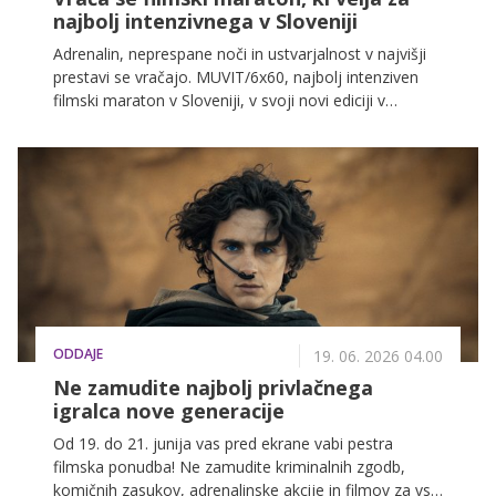
najbolj intenzivnega v Sloveniji
Adrenalin, neprespane noči in ustvarjalnost v najvišji
prestavi se vračajo. MUVIT/6x60, najbolj intenziven
filmski maraton v Sloveniji, v svoji novi ediciji v
Ljubljano prinaša koncept, ki ga ljubitelji filmske
ustvarjalnosti že dobro poznajo. Le 60 ur. Ena
priložnost. Enake usmeritve za vse ekipe. In cilj, da
kratki film doživi premiero na velikem platnu. Od 17.
do 19. avgusta bodo filmski ustvarjalci znova
tekmovali s časom in izzivom, ki ga lahko premagajo
le najboljši. Vrhunec filmske dirke pa bomo dočakali
21. avgusta na veliki premieri v Odiseji Ljubljana.
ODDAJE
19. 06. 2026 04.00
Ne zamudite najbolj privlačnega
igralca nove generacije
Od 19. do 21. junija vas pred ekrane vabi pestra
filmska ponudba! Ne zamudite kriminalnih zgodb,
komičnih zasukov, adrenalinske akcije in filmov za vso