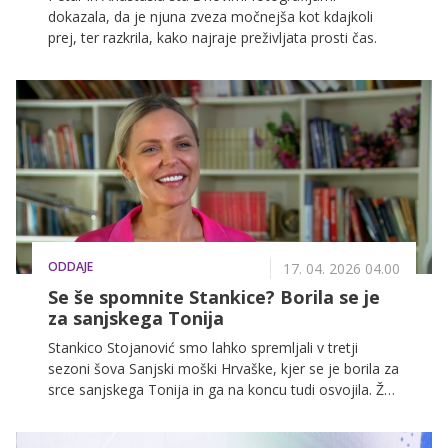
dokazala, da je njuna zveza močnejša kot kdajkoli
prej, ter razkrila, kako najraje preživljata prosti čas.
ODDAJE
17. 04. 2026 04.00
Se še spomnite Stankice? Borila se je
za sanjskega Tonija
Stankico Stojanović smo lahko spremljali v tretji
sezoni šova Sanjski moški Hrvaške, kjer se je borila za
srce sanjskega Tonija in ga na koncu tudi osvojila. Že
med oddajo je izstopala s svojo samozavestjo, po
njenem koncu pa je ostala v središču pozornosti – ne