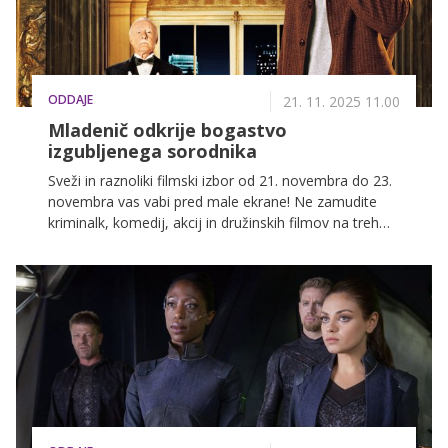
ODDAJE
21. 11. 2025 11.00
Mladenič odkrije bogastvo
izgubljenega sorodnika
Sveži in raznoliki filmski izbor od 21. novembra do 23.
novembra vas vabi pred male ekrane! Ne zamudite
kriminalk, komedij, akcij in družinskih filmov na treh
najbolj priljubljenih slovenskih televizijskih postajah:
POP TV, Kanal A in KINO.