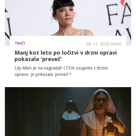
TRAČI
06. 11. 2025 04.00
Manj kot leto po ločitvi v drzni opravi
pokazala 'preveč'
Lily Allen je na nagradah CFDA osupnila z drzno
opravo. Je pokazala 'preveč'?