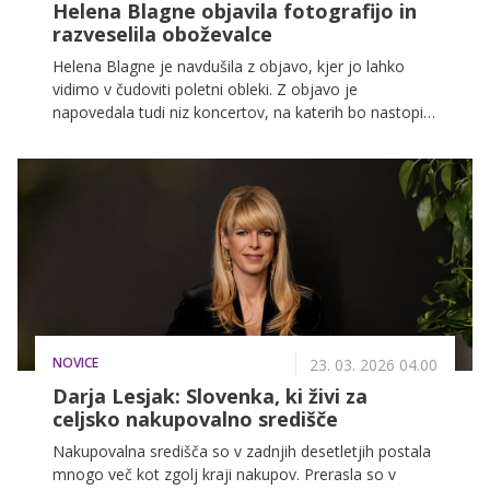
Helena Blagne objavila fotografijo in
razveselila oboževalce
Helena Blagne je navdušila z objavo, kjer jo lahko
vidimo v čudoviti poletni obleki. Z objavo je
napovedala tudi niz koncertov, na katerih bo nastopila
v prihajajočih mesecih.
NOVICE
23. 03. 2026 04.00
Darja Lesjak: Slovenka, ki živi za
celjsko nakupovalno središče
Nakupovalna središča so v zadnjih desetletjih postala
mnogo več kot zgolj kraji nakupov. Prerasla so v