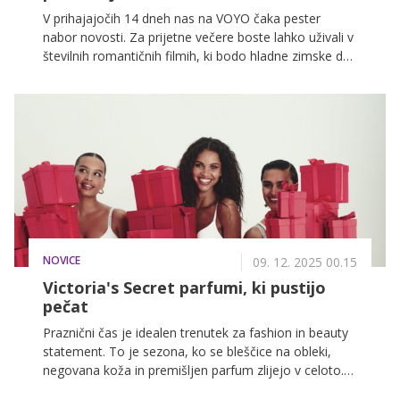
V prihajajočih 14 dneh nas na VOYO čaka pester
nabor novosti. Za prijetne večere boste lahko uživali v
številnih romantičnih filmih, ki bodo hladne zimske dni
napolnili z ljubeznijo. Prav tako ne bo manjkalo akcije,
saj nas čakajo tudi številni razburljivi športni dogodki.
NOVICE
09. 12. 2025 00.15
Victoria's Secret parfumi, ki pustijo
pečat
Praznični čas je idealen trenutek za fashion in beauty
statement. To je sezona, ko se bleščice na obleki,
negovana koža in premišljen parfum zlijejo v celoto.
Dišava deluje kot neviden modni dodatek, ki zaokroži