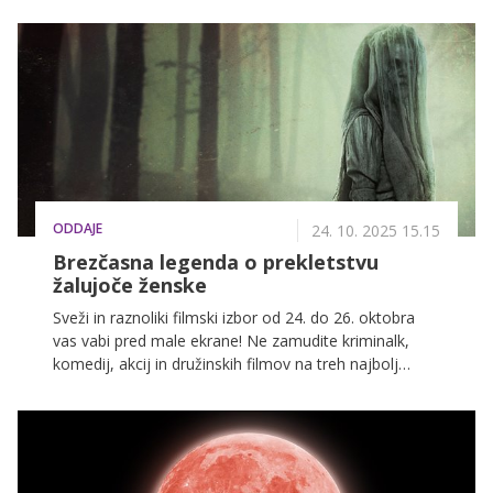
uro nazaj.
ODDAJE
24. 10. 2025 15.15
Brezčasna legenda o prekletstvu
žalujoče ženske
Sveži in raznoliki filmski izbor od 24. do 26. oktobra
vas vabi pred male ekrane! Ne zamudite kriminalk,
komedij, akcij in družinskih filmov na treh najbolj
priljubljenih slovenskih televizijskih postajah: POP TV,
Kanal A in KINO.