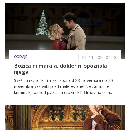
videz in ustvari vtis, še preden kdo opazi torbico ali
čevlje. Vonj je vaš podpis, tisti detajl, ki ostane v
prostoru, ko vi že stopite naprej. Dišavo povežite z
modnim stylingom in ustvarite popoln praznični look!
ODDAJE
28. 11. 2025 04.00
Božiča ni marala, dokler ni spoznala
njega
Sveži in raznoliki filmski izbor od 28. novembra do 30.
novembra vas vabi pred male ekrane! Ne zamudite
kriminalk, komedij, akcij in družinskih filmov na treh
najbolj priljubljenih slovenskih televizijskih postajah:
POP TV, Kanal A in KINO.