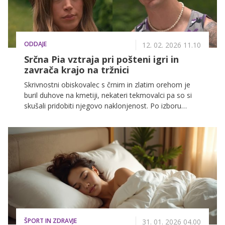
ODDAJE
12. 02. 2026 11.10
Srčna Pia vztraja pri pošteni igri in
zavrača krajo na tržnici
Skrivnostni obiskovalec s črnim in zlatim orehom je
buril duhove na kmetiji, nekateri tekmovalci pa so si
skušali pridobiti njegovo naklonjenost. Po izboru
prvega dvobojevalca je napetost za kratek čas
popustila na tržnici, zvečer pa so že kovali načrte za
nov obračun. Je vplivni klan izgubil moč?
ŠPORT IN ZDRAVJE
31. 01. 2026 04.00