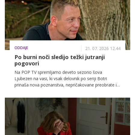
jelenova luna, kar ji daje poseben simbolni pomen.
ODDAJE
21. 07. 2026 12.44
Po burni noči sledijo težki jutranji
pogovori
Na POP TV spremljamo deveto sezono šova
Ljubezen na vasi, ki vsak delovnik po seriji Botri
prinaša nova poznanstva, nepričakovane preobrate in
veliko čustvenih trenutkov. Kaj gledalce čaka v
nocojšnji epizodi? Preverite v nadaljevanju.