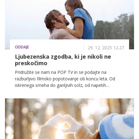
ODDAJE
29. 12. 2025 12.27
Ljubezenska zgodba, ki je nikoli ne
preskočimo
Pridružite se nam na POP TV in se podajte na
razburljivo filmsko popotovanje ob koncu leta. Od
iskrenega smeha do ganljivih solz, od napetih
pustolovščin do nepozabnih ljubezenskih zgodb,
skrbno izbran filmski program je popolna družba za
dolge zimske večere.