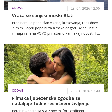
ODDAJE
29. 04. 2026 12.06
Vrača se sanjski moški Blaž
Pred nami je podaljšan vikend, kresovanja, topli dnevi
in mirni večeri popolni za filmske dogodivščine. In tudi
v maju vam na VOYO prinašamo kar nekaj novosti, ki
jih ne smete zamuditi.
ODDAJE
28. 04. 2026 12.48
Filmska ljubezenska zgodba se
nadaljuje tudi v resničnem življenju
Petar in Anastasia sta z novimi fotografijami