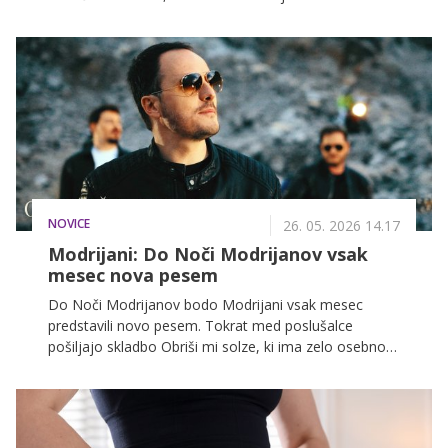
družino na POP TV, Kanalu A in KINO.
NOVICE
26. 05. 2026 14.17
Modrijani: Do Noči Modrijanov vsak
mesec nova pesem
Do Noči Modrijanov bodo Modrijani vsak mesec
predstavili novo pesem. Tokrat med poslušalce
pošiljajo skladbo Obriši mi solze, ki ima zelo osebno
ozadje in posebno čustveno zgodbo.