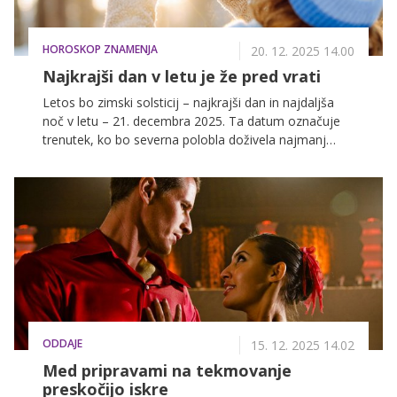
HOROSKOP ZNAMENJA
20. 12. 2025 14.00
Najkrajši dan v letu je že pred vrati
Letos bo zimski solsticij – najkrajši dan in najdaljša
noč v letu – 21. decembra 2025. Ta datum označuje
trenutek, ko bo severna polobla doživela najmanj
svetlobe skozi celoten dan, nato pa se bodo dnevi
spet začeli daljšati.
ODDAJE
15. 12. 2025 14.02
Med pripravami na tekmovanje
preskočijo iskre