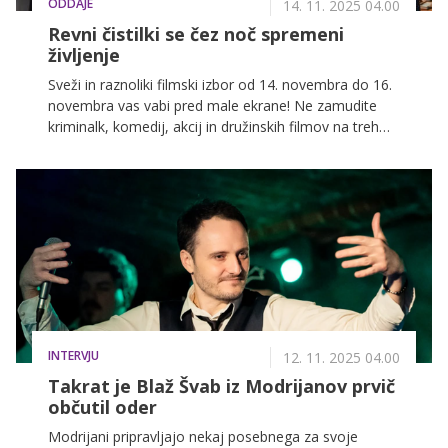
ODDAJE
14. 11. 2025 04.00
Revni čistilki se čez noč spremeni
življenje
Sveži in raznoliki filmski izbor od 14. novembra do 16.
novembra vas vabi pred male ekrane! Ne zamudite
kriminalk, komedij, akcij in družinskih filmov na treh
najbolj priljubljenih slovenskih televizijskih postajah:
POP TV, Kanal A in KINO.
INTERVJU
12. 11. 2025 04.00
Takrat je Blaž Švab iz Modrijanov prvič
občutil oder
Modrijani pripravljajo nekaj posebnega za svoje