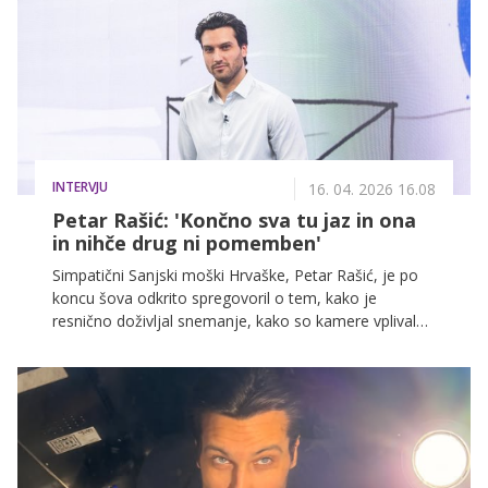
le zaradi ljubezenske zgodbe, temveč tudi zaradi
opaznih sprememb videza in estetskih posegov.
INTERVJU
16. 04. 2026 16.08
Petar Rašić: 'Končno sva tu jaz in ona
in nihče drug ni pomemben'
Simpatični Sanjski moški Hrvaške, Petar Rašić, je po
koncu šova odkrito spregovoril o tem, kako je
resnično doživljal snemanje, kako so kamere vplivale
na njegov odnos z Anastasio ter kako danes gleda na
vse drame, ki so se odvijale pred očmi gledalcev. V
ekskluzivnem pogovoru za naš portal Zadovoljna.si je
razkril tudi, kako sta se z Anastasio še bolj povezala
zunaj šova, kako so se odzvale družine in kaj bi danes
naredil drugače.