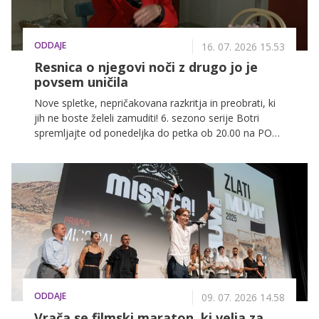
ODDAJE
16. 07. 2026 15.53
Resnica o njegovi noči z drugo jo je
povsem uničila
Nove spletke, nepričakovana razkritja in preobrati, ki
jih ne boste želeli zamuditi! 6. sezono serije Botri
spremljajte od ponedeljka do petka ob 20.00 na POP
TV, spodaj pa preverite, kaj vas čaka v današnji
epizodi.
ODDAJE
09. 07. 2026 14.58
Vrača se filmski maraton, ki velja za