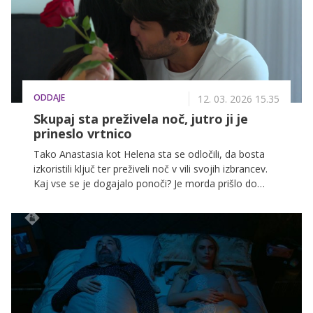
ODDAJE
12. 03. 2026 15.35
Skupaj sta preživela noč, jutro ji je
prineslo vrtnico
Tako Anastasia kot Helena sta se odločili, da bosta
izkoristili ključ ter preživeli noč v vili svojih izbrancev.
Kaj vse se je dogajalo ponoči? Je morda prišlo do
poljuba?