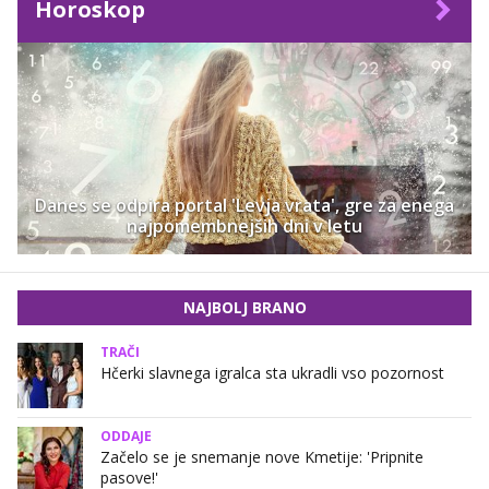
Horoskop
Danes se odpira portal 'Levja vrata', gre za enega
najpomembnejših dni v letu
NAJBOLJ BRANO
TRAČI
Hčerki slavnega igralca sta ukradli vso pozornost
ODDAJE
Začelo se je snemanje nove Kmetije: 'Pripnite
pasove!'