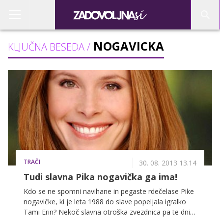
NOGAVICKA
KLJUČNA BESEDA /
TRAČI
30. 08. 2013 13.14
Tudi slavna Pika nogavička ga ima!
Kdo se ne spomni navihane in pegaste rdečelase Pike
nogavičke, ki je leta 1988 do slave popeljala igralko
Tami Erin? Nekoč slavna otroška zvezdnica pa te dni