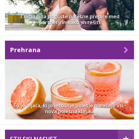
3 razlogi za pogoste poletne prepire med
partnerji in kako jih rešiti
Prehrana
To je pijača, ki jo letošnje poletje naročajo vsi -
nova poletna klasika
STILSKI NASVET