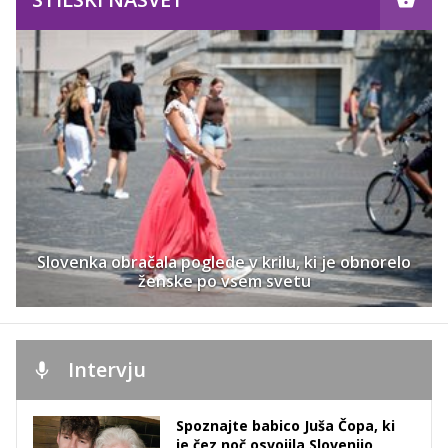
Slovenka obračala poglede v krilu, ki je obnorelo
ženske po vsem svetu
Intervju
Spoznajte babico Juša Čopa, ki
je čez noč osvojila Slovenijo