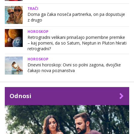
TRAČI
Doma ga čaka noseča partnerka, on pa dopustuje
z drugo
HOROSKOP
Retrogradni velikani prinašajo pomembne premike
– kaj pomeni, da so Saturn, Neptun in Pluton hkrati
retrogradni?
HOROSKOP
Dnevni horoskop: Ovni so polni zagona, dvojčke
čakajo nova poznanstva
Odnosi