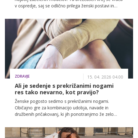
v ospredje, saj se odlično prilega ženski postavi in
lepo poudari naše atribute. Gre za popolno ravnovesje
med udobjem in eleganco, zaradi česar jih modne
navdušenke znova uvrščajo med ključne kose
garderobe.
ZDRAVJE
15. 04. 2026 04.00
Ali je sedenje s prekrižanimi nogami
res tako nevarno, kot pravijo?
Ženske pogosto sedimo s prekrižanimi nogami.
Običajno gre za kombinacijo udobja, navade in
družbenih pričakovanj, ki jih ponotranjimo že zelo
zgodaj. Takšen položaj telesa je pogosto predstavljen
kot "primeren", urejen ali vljuden, zato ga marsikatera
ženska uporablja skoraj nezavedno. Pa je to početje v