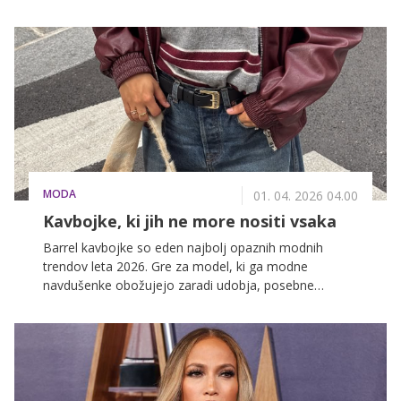
in bolj telirani modeli. Kratki blazerji, ki segajo nad
boke in poudarijo pas, postajajo eden ključnih trendov
pomladi 2026.
MODA
01. 04. 2026 04.00
Kavbojke, ki jih ne more nositi vsaka
Barrel kavbojke so eden najbolj opaznih modnih
trendov leta 2026. Gre za model, ki ga modne
navdušenke obožujejo zaradi udobja, posebne
silhuete in nekoliko bolj sproščenega videza. Njihov
kroj je prepoznaven po ožjem pasu, širšem delu okoli
bokov in stegen ter rahlo zožanih hlačnicah pri
gležnjih.