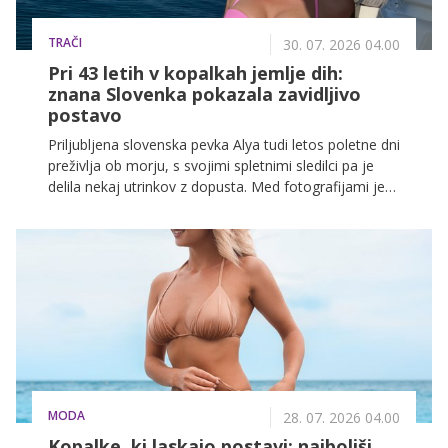
TRAČI
30. 07. 2026 04.00
Pri 43 letih v kopalkah jemlje dih:
znana Slovenka pokazala zavidljivo
postavo
Priljubljena slovenska pevka Alya tudi letos poletne dni
preživlja ob morju, s svojimi spletnimi sledilci pa je
delila nekaj utrinkov z dopusta. Med fotografijami je
največ pozornosti pritegnila tista, na kateri pozira v
kopalkah in znova dokazuje, da je pri 43 letih v izvrstni
formi.
MODA
28. 07. 2026 04.00
Kopalke, ki laskajo postavi: najboljši