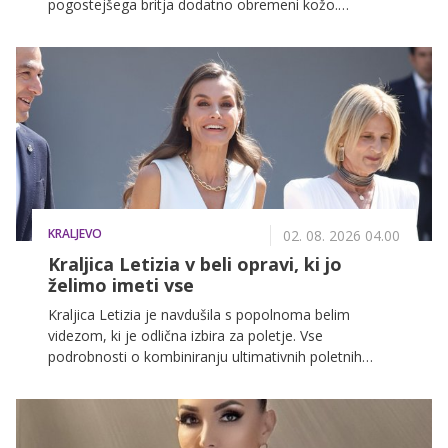
pogostejšega britja dodatno obremeni kožo.
Dermatologi opozarjajo, da gre najpogosteje za
blago obliko vnetja foliklov, ki nastane, ko je koža po
britju razdražena, pore pa so zamašene z znojem, olji
ali ostanki izdelkov. Najpogosteje se pojavijo na bikini
predelu in pod pazduho, kjer je koža tanjša in bolj
občutljiva.
KRALJEVO
02. 08. 2026 04.00
Kraljica Letizia v beli opravi, ki jo
želimo imeti vse
Kraljica Letizia je navdušila s popolnoma belim
videzom, ki je odlična izbira za poletje. Vse
podrobnosti o kombiniranju ultimativnih poletnih
kosov, ki skrbijo za prefinjen videz, si lahko preberete
v nadaljevanju.