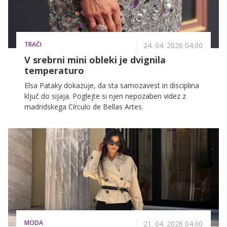
TRAČI
24. 04. 2026 04.00
V srebrni mini obleki je dvignila
temperaturo
Elsa Pataky dokazuje, da sta samozavest in disciplina
ključ do sijaja. Poglejte si njen nepozaben videz z
madridskega Círculo de Bellas Artes.
MODA
21. 04. 2026 04.00