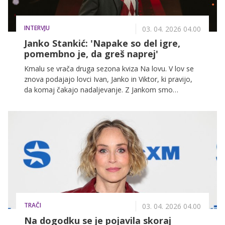
INTERVJU
03. 04. 2026 04.00
Janko Stankić: 'Napake so del igre,
pomembno je, da greš naprej'
Kmalu se vrača druga sezona kviza Na lovu. V lov se
znova podajajo lovci Ivan, Janko in Viktor, ki pravijo,
da komaj čakajo nadaljevanje. Z Jankom smo
poklepetali o izkušnji iz prve sezone, kako se je imel v
vlogi lovca in kaj ga čaka v nadaljevanju.
TRAČI
03. 04. 2026 04.00
Na dogodku se je pojavila skoraj