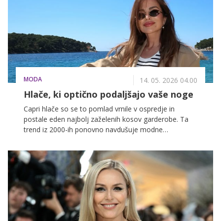
MODA
14. 05. 2026 04.00
Hlače, ki optično podaljšajo vaše noge
Capri hlače so se to pomlad vrnile v ospredje in
postale eden najbolj zaželenih kosov garderobe. Ta
trend iz 2000-ih ponovno navdušuje modne
poznavalke in zvezdnice. Med njimi je tudi Severina.