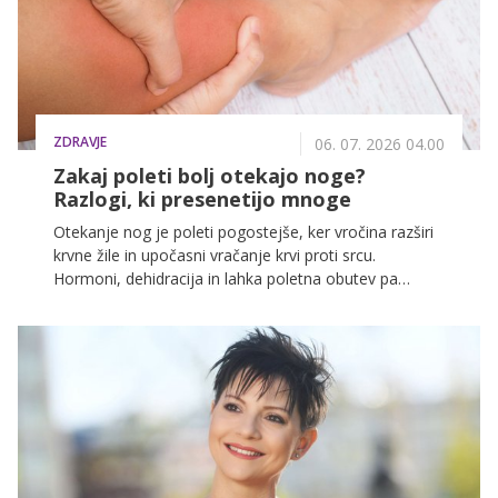
ZDRAVJE
06. 07. 2026 04.00
Zakaj poleti bolj otekajo noge?
Razlogi, ki presenetijo mnoge
Otekanje nog je poleti pogostejše, ker vročina razširi
krvne žile in upočasni vračanje krvi proti srcu.
Hormoni, dehidracija in lahka poletna obutev pa
težavo še okrepijo, zato se mnoge ženske julija
počutijo bolj utrujene in napihnjene.