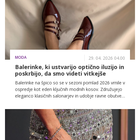
delujejo usklajeno.
MODA
29. 04. 2026 04.00
Balerinke, ki ustvarijo optično iluzijo in
poskrbijo, da smo videti vitkejše
Balerinke na špico so se v sezoni pomlad 2026 vrnile v
ospredje kot eden ključnih modnih kosov. Združujejo
eleganco klasičnih salonarjev in udobje ravne obutve,
kar jih postavlja med najbolj zaželene izbire za
vsakodnevne in tudi bolj sofisticirane kombinacije.
Njihova prefinjena silhueta podaljša nogo in doda
pridih ženstvenosti vsakemu videzu.