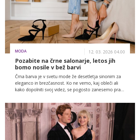
MODA
12. 03. 2026 04.00
Pozabite na črne salonarje, letos jih
bomo nosile v bež barvi
Črna barva je v svetu mode že desetletja sinonim za
eleganco in brezčasnost. Ko ne vemo, kaj obleči ali
kako dopolniti svoj videz, se pogosto zanesemo prav
na črne modne kose – od oblačil do obutve. V zadnjih
letih pa je vse več pozornosti deležna tudi bež barva,
ki postaja nova nevtralna osnova garderobe.