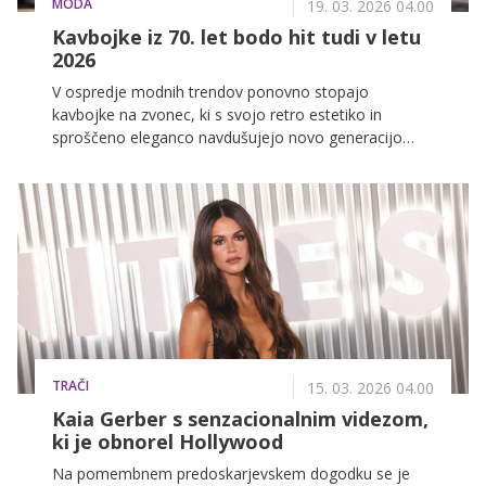
MODA
19. 03. 2026 04.00
Kavbojke iz 70. let bodo hit tudi v letu
2026
V ospredje modnih trendov ponovno stopajo
kavbojke na zvonec, ki s svojo retro estetiko in
sproščeno eleganco navdušujejo novo generacijo
ljubiteljic mode. Porast njihove priljubljenosti se kaže
tudi v občutnem povečanju iskanj na platformi Vinted,
kjer uporabniki vse pogosteje iščejo vintage kroje, ki
spominjajo na sedemdeseta leta.
TRAČI
15. 03. 2026 04.00
Kaia Gerber s senzacionalnim videzom,
ki je obnorel Hollywood
Na pomembnem predoskarjevskem dogodku se je