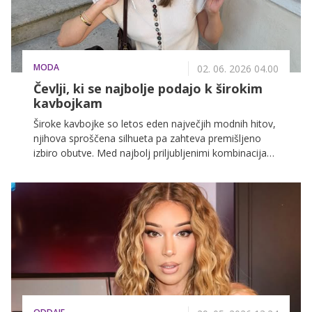
MODA
02. 06. 2026 04.00
Čevlji, ki se najbolje podajo k širokim
kavbojkam
Široke kavbojke so letos eden največjih modnih hitov,
njihova sproščena silhueta pa zahteva premišljeno
izbiro obutve. Med najbolj priljubljenimi kombinacijami
tega poletja izstopajo japonke, ki so se s plažnega
dodatka prelevile v pravi modni kos, primeren za
vsakdan.