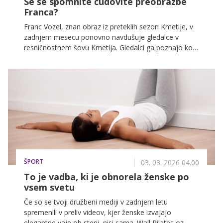
Se še spomnite čudovite preobrazbe
Franca?
Franc Vozel, znan obraz iz preteklih sezon Kmetije, v
zadnjem mesecu ponovno navdušuje gledalce v
resničnostnem šovu Kmetija. Gledalci ga poznajo kot
človeka, ki je vajen trdega dela in neposrednosti, zato
tudi tokrat poudarja, da ostaja zvest poštenemu
pristopu. Taktiziranje ga ne zanima, veliko
pomembnejša pa sta mu delo in iskren odnos med
tekmovalci, ob tem pa odkrito pove, da mu lenoba
nikoli ni bila blizu.
ŠPORT
03. 03. 2026 04.00
To je vadba, ki je obnorela ženske po
vsem svetu
Če so se tvoji družbeni mediji v zadnjem letu
spremenili v preliv videov, kjer ženske izvajajo
elegantne vaje ob steni, nisi sama. Wall Pilates oz.