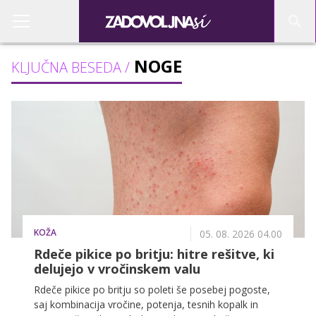
NOGE
KLJUČNA BESEDA /
KOŽA
05. 08. 2026 04.00
Rdeče pikice po britju: hitre rešitve, ki
delujejo v vročinskem valu
Rdeče pikice po britju so poleti še posebej pogoste,
saj kombinacija vročine, potenja, tesnih kopalk in