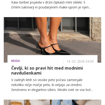
Kaia Gerber pojavila v drzni čipkasti mini obleki. S
črnimi salonarji in poudarjenim make-upom je njen
stajling pritegnil ogromno pozornosti.
MODA
14. 03. 2026 04.00
Čevlji, ki so pravi hit med modnimi
navdušenkami
V zadnjih letih so visoke pete počasi zamenjale
nekoliko nižje mačje pete, ki veljajo za izredno
ženstveno in elegantno izbiro. Modni svet se vse bolj
nagiba k udobju, a brez kompromisov pri estetiki, zato
so prav ti subtilno privzdignjeni modeli postali tako
priljubljeni.