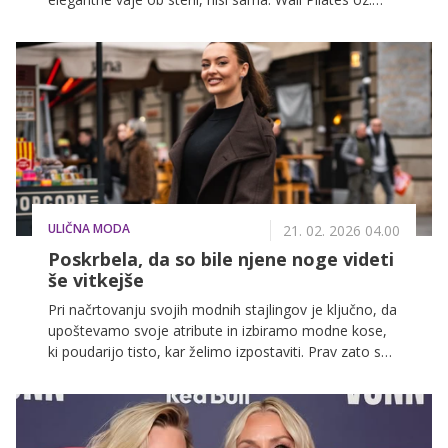
pilates ob steni je postal globalna senzacija – trend, ki
ga strokovnjaki opisujejo kot dostopen, učinkovit in
povsem osvajajoč. Po spletnih platformah, predvsem
na TikToku, beleži več deset milijonov ogledov in velja
za eno najbolj viralnih fitnes praks zadnjih let.
ULIČNA MODA
21. 02. 2026 04.00
Poskrbela, da so bile njene noge videti
še vitkejše
Pri načrtovanju svojih modnih stajlingov je ključno, da
upoštevamo svoje atribute in izbiramo modne kose,
ki poudarijo tisto, kar želimo izpostaviti. Prav zato so
premišljeni detajli in kroji tisti, ki naredijo razliko med
povprečnim in izstopajočim videzom – še posebej,
kadar gre za optično podaljšanje nog in lepo silhueto.