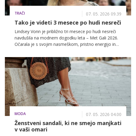
TRAČI
07. 05. 2026 09.39
Tako je videti 3 mesece po hudi nesreči
Lindsey Vonn je približno tri mesece po hudi nesreči
navdušila na modnem dogodku leta – Met Gali 2026.
Očarala je s svojim nasmeškom, pristno energijo in
neverjetno močjo, ki jo je izžarevala ob vsakem
koraku.
MODA
07. 05. 2026 04.00
Ženstveni sandali, ki ne smejo manjkati
v vaši omari