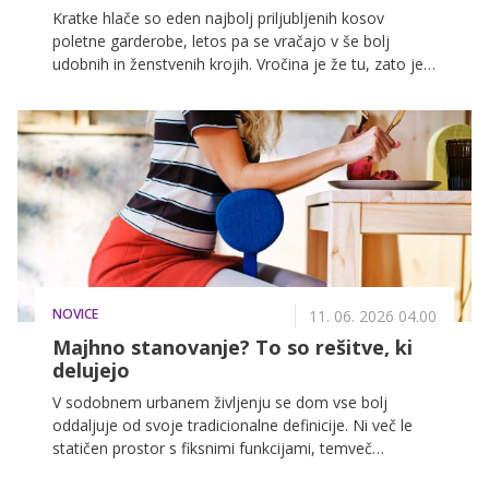
Kratke hlače so eden najbolj priljubljenih kosov
poletne garderobe, letos pa se vračajo v še bolj
udobnih in ženstvenih krojih. Vročina je že tu, zato je
pravi čas, da preverimo, katere modele bomo nosile
to sezono.
NOVICE
11. 06. 2026 04.00
Majhno stanovanje? To so rešitve, ki
delujejo
V sodobnem urbanem življenju se dom vse bolj
oddaljuje od svoje tradicionalne definicije. Ni več le
statičen prostor s fiksnimi funkcijami, temveč
prilagodljivo okolje, ki mora slediti ritmu dneva in ne