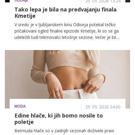
ODDAJE
29. 05. 2026 13.24
Tako lepa je bila na predvajanju finala
Kmetije
V sredo je v ljubljanskem kinu Odiseja potekal težko
pričakovani ogled finalne epizode Kmetije, ki so se ga
udeležili tudi tekmovalci letošnje sezone. Večer je bil
poln čustev, nostalgije in seveda tudi izjemnih modnih
videzov, ki jih razkrivamo v nadaljevanju.
MODA
29. 05. 2026 04.00
Edine hlače, ki jih bomo nosile to
poletje
Bermuda hlače so v zadnjih sezonah doživele pravi