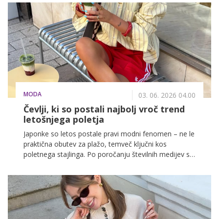
obratno. Ko v istem prostoru usklajujemo delo,
osebni čas, družabne obveznosti in trenutke počitka,
dom postane nekakšen večnamenski sistem.
MODA
03. 06. 2026 04.00
Čevlji, ki so postali najbolj vroč trend
letošnjega poletja
Japonke so letos postale pravi modni fenomen – ne le
praktična obutev za plažo, temveč ključni kos
poletnega stajlinga. Po poročanju številnih medijev so
modne navdušenke dobesedno ponorele za novimi,
bolj elegantnimi in izrazitimi modeli, ki so preplavili
družbena omrežja.