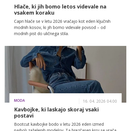
Hlače, ki jih bomo letos videvale na
vsakem koraku
Capri hlače se v letu 2026 vračajo kot eden ključnih
modnih kosov, ki jih bomo videvale povsod – od
modnih pist do uličnega stila.
MODA
16. 04. 2026 04.00
Kavbojke, ki laskajo skoraj vsaki
postavi
Bootcut kavbojke bodo v letu 2026 eden izmed
najbolj zaželenih modelov. Ta brezčasen kroj se vrača