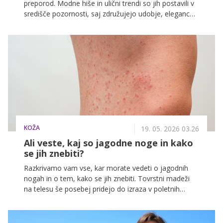
preporod. Modne hiše in ulični trendi so jih postavili v
središče pozornosti, saj združujejo udobje, eleganco
in praktičnost.
KOŽA
19. 05. 2026 03.26
Ali veste, kaj so jagodne noge in kako
se jih znebiti?
Razkrivamo vam vse, kar morate vedeti o jagodnih
nogah in o tem, kako se jih znebiti. Tovrstni madeži
na telesu še posebej pridejo do izraza v poletnih
mesecih, ko se brijemo pogosteje zaradi nošenja
kratkih kril, hlač in oblek.