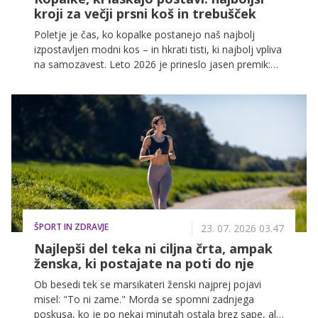
kroji za večji prsni koš in trebušček
Poletje je čas, ko kopalke postanejo naš najbolj
izpostavljen modni kos – in hkrati tisti, ki najbolj vpliva
na samozavest. Leto 2026 je prineslo jasen premik:
ženske ne iščejo več kopalk, ki skrivajo, ampak
takšne, ki poudarijo tisto, kar je na njih najlepše.
ŠPORT IN ZDRAVJE
23. 07. 2026 03.47
Najlepši del teka ni ciljna črta, ampak
ženska, ki postajate na poti do nje
Ob besedi tek se marsikateri ženski najprej pojavi
misel: "To ni zame." Morda se spomni zadnjega
poskusa, ko je po nekaj minutah ostala brez sape, ali