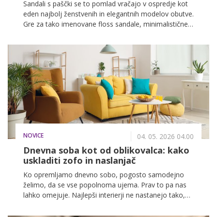
Sandali s paščki se to pomlad vračajo v ospredje kot
eden najbolj ženstvenih in elegantnih modelov obutve.
Gre za tako imenovane floss sandale, minimalistične
modele iz 90-ih, ki vizualno podaljšajo noge in
dvignejo vsak videz.
NOVICE
04. 05. 2026 04.00
Dnevna soba kot od oblikovalca: kako
uskladiti zofo in naslanjač
Ko opremljamo dnevno sobo, pogosto samodejno
želimo, da se vse popolnoma ujema. Prav to pa nas
lahko omejuje. Najlepši interierji ne nastanejo tako,
da je vse enako. Njihov čar je v kontrastu. V tem, da si
upate združiti različne kose, ki so drugačni, a skupaj