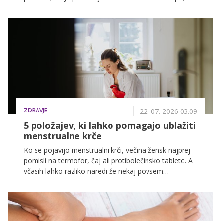
pa pogleda tekače v parku in dobi občutek, da so oni
iz neke druge kategorije: bolj fit, bolj vzdržljivi, bolj
športni. Kot da obstaja neka nevidna meja, čez katero
moraš stopiti, preden se lahko poimenuješ tekačica.
ZDRAVJE
22. 07. 2026 03.09
5 položajev, ki lahko pomagajo ublažiti
menstrualne krče
Ko se pojavijo menstrualni krči, večina žensk najprej
pomisli na termofor, čaj ali protibolečinsko tableto. A
včasih lahko razliko naredi že nekaj povsem
preprostega: način, kako sedimo, ležimo ali se
gibamo.