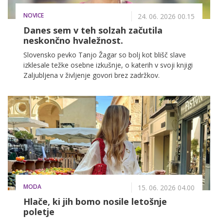
NOVICE
24. 06. 2026 00.15
Danes sem v teh solzah začutila
neskončno hvaležnost.
Slovensko pevko Tanjo Žagar so bolj kot blišč slave
izklesale težke osebne izkušnje, o katerih v svoji knjigi
Zaljubljena v življenje govori brez zadržkov.
MODA
15. 06. 2026 04.00
Hlače, ki jih bomo nosile letošnje
poletje