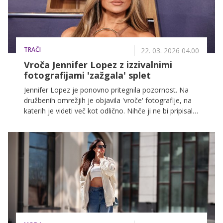
TRAČI
22. 03. 2026 04.00
Vroča Jennifer Lopez z izzivalnimi
fotografijami 'zažgala' splet
Jennifer Lopez je ponovno pritegnila pozornost. Na
družbenih omrežjih je objavila 'vroče' fotografije, na
katerih je videti več kot odlično. Nihče ji ne bi pripisal
56 let.