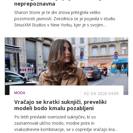
neprepoznavna
Sharon Stone je te dni znova pritegnila veliko
pozornosti javnosti. Zvezdnica se je pojavila v studiu
SiriusXM Studios v New Yorku, kjer je s svojim
videzom marsikoga presenetila.
MODA
02. 04. 2026 04.00
Vračajo se kratki suknjiči, preveliki
modeli bodo kmalu pozabljeni
Po letih prevlade oversized suknjičev, ki so
zaznamovali ulično modo, modne piste in
vsakodnevne kombinacije, se v ospredje vračajo krajši