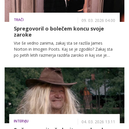
TRAČI
09. 03. 2026 04.00
Spregovoril o bolečem koncu svoje
zaroke
Vse še vedno zanima, zakaj sta se razšla James
Norton in Imogen Poots. Kaj se je zgodilo? Zakaj sta
po petih letih razmerja razdrla zaroko in kaj vse je
botrovalo k razhodu?
INTERVJU
04. 03. 2026 13.11