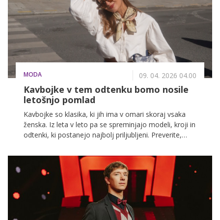
resnici nevarno za naše zdravje? Preverite v
nadaljevanju.
MODA
09. 04. 2026 04.00
Kavbojke v tem odtenku bomo nosile
letošnjo pomlad
Kavbojke so klasika, ki jih ima v omari skoraj vsaka
ženska. Iz leta v leto pa se spreminjajo modeli, kroji in
odtenki, ki postanejo najbolj priljubljeni. Preverite,
kateri model je v ospredju letos.