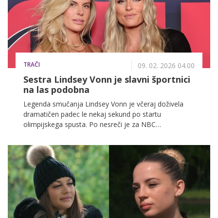
TRAČI
09. 02. 2026 04.00
Sestra Lindsey Vonn je slavni športnici
na las podobna
Legenda smučanja Lindsey Vonn je včeraj doživela
dramatičen padec le nekaj sekund po startu
olimpijskega spusta. Po nesreči je za NBC
spregovorila njena sestra Karin Kildow, kaj je
povedala, pa si lahko preberete v nadaljevanju.