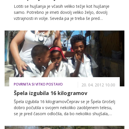
Lotiti se hujšanja je včasih veliko težje kot hujšanje
samo. Potrebno je imeti dovolj veliko željo, dovolj
vztrajnosti in volje. Seveda pa je treba še pred
začetkom tudi vedeti, kako se hujšanja lotiti, kako se
prehranjevati, kako se pravilno lotiti vadbe in na kaj
moramo biti posebej pozorni, če imamo težave s
prekomerno težo oziroma debelostjo. Pogovarjali
smo se z Gašperjem Simčičem, fitnes trenerjem
Fitnes Zveze Slovenije.
POVRNITA SI VITKO POSTAVO
20. 04. 2012 10.00
Špela izgubila 16 kilogramov
Špela izgubila 16 kilogramovČeprav se je Špela Grošelj
dobro počutila v svojem nekoliko zaobljenem telesu,
se je pred časom odločila, da bo nekoliko shujšala,
saj jo je zanimalo, ali bo v 'novem' telesu morda še
bolj samozavestna. Lotila se je hujšanja in izgubila kar