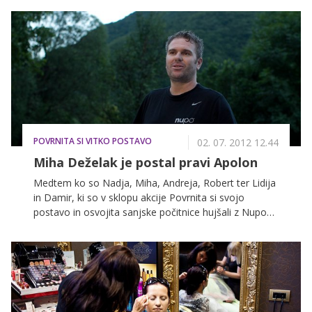
sodelovanju z Nupo Slovenija organizirali na našem
portalu Zadovoljna.si, več kot uspešno prestali 8-
tedensko hujšanje. Podviga so se lotili z veliko dobre
volje in visoko motivacijo, v osmih tednih pa so prav
vsi presegli cilj, ki so si ga zadali na začetku. Preverite,
kateri par si je priboril glavno nagrado – potovanje na
sanjske počitnice na grškem otoku Santorini.
POVRNITA SI VITKO POSTAVO
02. 07. 2012 12.44
Miha Deželak je postal pravi Apolon
Medtem ko so Nadja, Miha, Andreja, Robert ter Lidija
in Damir, ki so v sklopu akcije Povrnita si svojo
postavo in osvojita sanjske počitnice hujšali z Nupo
prehrano, že dosegli svoj cilj in skupno v 8 tednih
izgubili 86,6 kilograma, se hujšanje počasi zaključuje
tudi za radijskega prometnega informatorja Miho
Deželaka. Ta si je zadal cilj, da bo v mesecu in pol
shujšal 15 kilogramov. Vas zanima, kako napreduje?