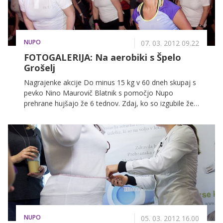
NUPO
07. 03. 2012 09.22
FOTOGALERIJA: Na aerobiki s Špelo
Grošelj
Nagrajenke akcije Do minus 15 kg v 60 dneh skupaj s
pevko Nino Maurovič Blatnik s pomočjo Nupo
prehrane hujšajo že 6 tednov. Zdaj, ko so izgubile že
kar precej kilogramov, se dekleta veliko lažje gibljejo.
Prejšnji teden so se preizkusile na treningu zumbe,
tokrat pa so skupaj z več sto-glavo množico zaplesale
kar na konvenciji aerobike, kjer se jim je pridružila tudi
Špela Grošelj.
NUPO
05. 03. 2012 16.00