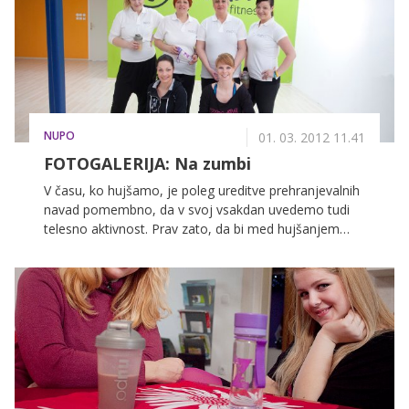
tednov pridno izgubljajo odvečne kilograme. Skupaj
smo se odpravili najprej na tehtanje in meritve v
lekarno, nato pa še na zabavni trening zumbe z
inštruktoricama Viktorijo Manzinni in Jeleno Izlakar.
NUPO
01. 03. 2012 11.41
FOTOGALERIJA: Na zumbi
V času, ko hujšamo, je poleg ureditve prehranjevalnih
navad pomembno, da v svoj vsakdan uvedemo tudi
telesno aktivnost. Prav zato, da bi med hujšanjem
učvrstile svoje telo, so se z raznimi športnimi
aktivnostmi začele ukvarjati tudi nagrajenke akcije Do
minus 15 kg v 60 dneh, ki z Nupo prehrano že pet
tednov pridno izgubljajo odvečne kilograme. Skupaj
smo se odpravili najprej na tehtanje in meritve v
lekarno, nato pa še na zabavni trening zumbe z
inštruktoricama Viktorijo Manzinni in Jeleno Izlakar.