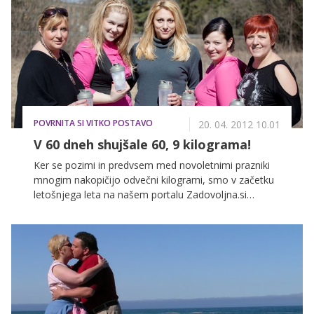
16 kilogramov! Se še spomnite, kaj je bil njen ključ do
uspeha?
POVRNITA SI VITKO POSTAVO
20. 04. 2012 10.01
V 60 dneh shujšale 60, 9 kilograma!
Ker se pozimi in predvsem med novoletnimi prazniki
mnogim nakopičijo odvečni kilogrami, smo v začetku
letošnjega leta na našem portalu Zadovoljna.si
organizirali akcijo Do minus 15 kg v 60 dneh, v kateri
smo 4 ženskam ponudili pomoč pri hujšanju. Med več
kot 500 prijavljenimi kandidatkami smo izbrali 4
finalistke, ki so 60 dni hujšale s prehrano Nupo.
Rezultati so bili presenetljivi, dekleta pa več kot
navdušena!