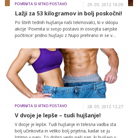
POVRNITA SI VITKO POSTAVO
29. 05. 2012 16.09
Lažji za 53 kilogramov in bolj poskočni!
Po štirih tednih hujšanja naši tekmovalci, ki v sklopu
akcije 'Povrnita si svojo postavo in osvojita sanjske
počitnice' pridno hujšajo z Nupo prehrano in se v
vsakotedenskih izzivih borijo tudi za osvojitev sanjskih
počitnic na grškem otoku Santorini, že opažajo velike
spremembe na svojih telesih. Obleke postajajo
prevelike, svoje pasove so že zategnili za nekaj lukenj,
energije pa imajo tudi dovolj za vsakodnevno telesno
aktivnost, kot je recimo tudi ta, ki je sledila v
tokratnem prispevku. Tokrat so se skupaj odpravili na
učno uro plesa h Tjaši Novak in Bojanu Lazareskemu
v plesno šolo Fredidance, ki sta jih naučila plesati cha-
cha-cha. Vas zanima, kateri par se je najbolje odrezal?
POVRNITA SI VITKO POSTAVO
28. 05. 2012 12.27
V dvoje je lepše – tudi hujšanje!
V dvoje je lepše. Tudi hujšanje in telesna vadba sta
bolj učinkovita in veliko bolj prijetna, kadar se ju
lotimo v paru. To dobro vedo naši pari, ki hujšajo v