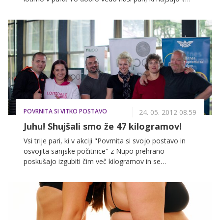
akciji 'Povrnita si svojo postavo in osvojita sanjske
počitnice'. Za vse tiste, ki boste sledili njihovemu
vzoru in hujšali v dvoje, smo skupaj z Ano Kroflič,
mag. farmacije, zbrali nasvete, ki vam bodo olajšali
zadano nalogo.
POVRNITA SI VITKO POSTAVO
24. 05. 2012 08.59
Juhu! Shujšali smo že 47 kilogramov!
Vsi trije pari, ki v akciji "Povrnita si svojo postavo in
osvojita sanjske počitnice" z Nupo prehrano
poskušajo izgubiti čim več kilogramov in se
potegujejo za potovanje na grški otok Santorini, po
slabih treh tednih hujšanja ugotavljajo, da jim obleke
že postajajo prevelike. Z Ajdo so se odpravili v
nakupovalni center, Gašper pa jim je pripravil nekoliko
bolj erotično obarvan izziv.