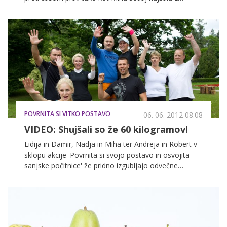
Nupom. Zastavil si je precej visok cilj, a Miha je
prepričan, da mu bo uspelo. Vas zanima, zakaj ne
mara repe, kaj meni o hujšanju in ženskah ter kaj
mora storiti, da mu ne bo treba peš še od Ljubljane
do Murske Sobote?
POVRNITA SI VITKO POSTAVO
06. 06. 2012 08.08
VIDEO: Shujšali so že 60 kilogramov!
Lidija in Damir, Nadja in Miha ter Andreja in Robert v
sklopu akcije 'Povrnita si svojo postavo in osvojita
sanjske počitnice' že pridno izgubljajo odvečne
kilograme in se borijo v vsakotedenskih spretnostnih
izzivih, s katerimi dobivajo dodatne točke in si
povečujejo možnosti za osvojitev sanjskih počitnic na
grškem otoku Santorini. Tokrat so skupaj z miss
športa Ajdo Sitar in osebnim trenerjem Gašperjem