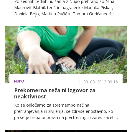
Po sedmih tednih hujšanja z Nupo prehrano so Nina
Maurovič Blatnik ter štiri nagrajenke Marinka Piskar,
Daniela Bejo, Martina Račič in Tamara Goričanec še
vedno polne energije in še bolj povezane med seboj.
Tokrat so se odpravile na strokovni posvet k
strokovnjakinji za prekomerno težo in debelost, dr.
Tini Sentočnik, specialistki interne medicine, nato pa
se še sprostile na sprehodu po Mostecu.
NUPO
09. 03. 2012 09.16
Prekomerna teža ni izgovor za
neaktivnost
Ko se odločamo za spremembo načina
prehranjevanja in življenja, se zdi vse enostavno, ko
pa se je treba odpraviti na prvi trening in zares začeti
spreminjati prehranjevalne navade, si mnogi
premislijo. Kako se lotiti vadbe, če vas obremenjuje