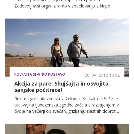
Zadovoljna.si organiziramo v sodelovanju z Nupo
Slovenija, je v polnem zagonu. Trije pari, ki bodo 8
tednov pridno izgubljali kilograme in se potegovali za
glavno nagrado – potovanje na grški otok Santorini,
so prejeli pakete prehrane, mi pa smo preživeli dan z
mladima staršema Lidijo Galijašević in Damirjem
Dizdarevićem, ki ju med drugim druži tudi ljubezen do
športa, med katerim oba lahko brezskrbno udarjata in
s tem nikogar ne poškodujeta.
POVRNITA SI VITKO POSTAVO
20. 04. 2012 10.02
Akcija za pare: Shujšajta in osvojita
sanjske počitnice!
Rek, da gre ljubezen skozi želodec, še kako drži. Se je
tudi vajina ljubezenska zgodba začela z razvajanjem v
dvoje na večerji ob svečah, grizljanju slastnih dobrot
ob gledanju romantičnih filmov, slastnimi zajtrki v
postelji? A kaj, ko vse, kar je lepo, hitro mine. In
potem se v naše življenje prikradejo pomanjkanje