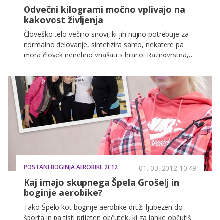
Odvečni kilogrami močno vplivajo na
kakovost življenja
Človeško telo večino snovi, ki jih nujno potrebuje za
normalno delovanje, sintetizira samo, nekatere pa
mora človek nenehno vnašati s hrano. Raznovrstna,
uravnotežena in pravilno pripravljena hrana je zato
nadvse pomembna tudi za zdravje las, nohtov in kože.
POSTANI BOGINJA AEROBIKE 2012
01. 03. 2012 10.49
Kaj imajo skupnega Špela Grošelj in
boginje aerobike?
Tako Špelo kot boginje aerobike druži ljubezen do
športa in pa tisti prijeten občutek, ki ga lahko občutiš