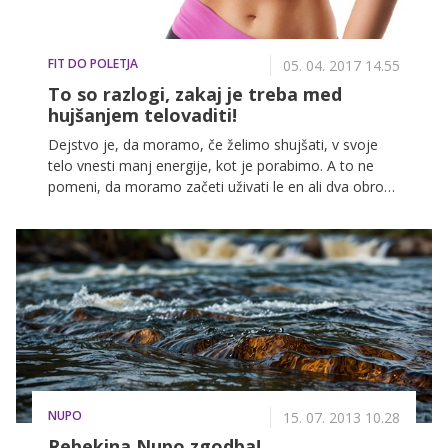
FIT DO POLETJA
05. 04. 2017 14.55
To so razlogi, zakaj je treba med
hujšanjem telovaditi!
Dejstvo je, da moramo, če želimo shujšati, v svoje
telo vnesti manj energije, kot je porabimo. A to ne
pomeni, da moramo začeti uživati le en ali dva obroka
dnevno. Nasprotno – najprej moramo začeti jesti po
več manjših obrokov na dan, pri čemer moramo paziti
na to, kaj uživamo, v svoje življenje pa moramo
obvezno vključiti tudi redno vadbo.
NUPO
15. 07. 2013 10.28
Rebekina Nupo zgodba!