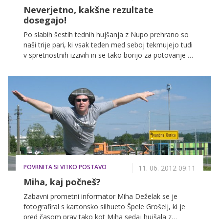
Neverjetno, kakšne rezultate
dosegajo!
Po slabih šestih tednih hujšanja z Nupo prehrano so
naši trije pari, ki vsak teden med seboj tekmujejo tudi
v spretnostnih izzivih in se tako borijo za potovanje na
grški otok Santorini, že močno shujšali. Nad rezultati
so več kot navdušeni, prav tako pa kar ne morejo
verjeti, da imajo, čeprav hujšajo, še vedno toliko
energije. Preverite, kakšen izziv jim je tokrat pripravil
fitnes trener Gašper Simčič in kdo se je najbolje
odrezal.
POVRNITA SI VITKO POSTAVO
11. 06. 2012 09.11
Miha, kaj počneš?
Zabavni prometni informator Miha Deželak se je
fotografiral s kartonsko silhueto Špele Grošelj, ki je
pred časom prav tako kot Miha sedaj hujšala z