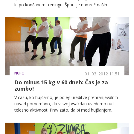
le po končanem treningu. Šport je namreč našim
boginjam resnično zlezel pod kožo, zato bodo
treninge po končani akciji zelo pogrešale. Pred njimi je
le še zaključno dejanje – udeležba na 16. dnevu
aerobike in pa nastop na velikem odru, kjer bodo
dokazale, da je komisija med 272 dekleti izbrala pravih
pet boginj.
NUPO
01. 03. 2012 11.51
Do minus 15 kg v 60 dneh: Čas je za
zumbo!
V času, ko hujšamo, je poleg ureditve prehranjevalnih
navad pomembno, da v svoj vsakdan uvedemo tudi
telesno aktivnost. Prav zato, da bi med hujšanjem
učvrstile svoje telo, so se z raznimi športnimi
aktivnostmi začele ukvarjati tudi nagrajenke akcije Do
minus 15 kg v 60 dneh, ki z Nupo prehrano že pet