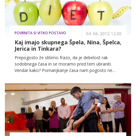
Simčičem preživeli dan na Bledu in se pomerili v teku.
POVRNITA SI VITKO POSTAVO
04. 06. 2012 12.00
Kaj imajo skupnega Špela, Nina, Špelca,
Jerica in Tinkara?
Prepogosto že slišimo frazo, da je debelost rak
sodobnega časa in se moramo pred tem ubraniti.
Vendar kako? Pomanjkanje časa nam pogosto ne
dopušča priprave zdravih in uravnoteženih obrokov,
stres, ki ga doživljamo ob današnjem hitrem tempu
življenja, pa nas demotivira pri vzdrževanju redne
telesne aktivnosti. V takšnih trenutkih se pogosto
vprašamo, kako to uspeva drugim. Nekaj znanih
Slovenk smo vprašali, kako skrbijo za svojo postavo
in ohranjajo zapeljive obline.