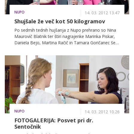
NUPO
14. 03. 2012 13.47
Shujšale že več kot 50 kilogramov
Po sedmih tednih hujšanja z Nupo prehrano so Nina
Maurovič Blatnik ter štiri nagrajenke Marinka Piskar,
Daniela Bejo, Martina Račič in Tamara Goričanec še
vedno polne energije in še bolj povezane med seboj.
Tokrat so se odpravile na strokovni posvet k
strokovnjakinji za čezmerno težo in debelost, dr. Tini
Sentočnik, specialistki interne medicine, nato pa se še
sprostile na sprehodu po Mostecu.
NUPO
14. 03. 2012 10.26
FOTOGALERIJA: Posvet pri dr.
Sentočnik