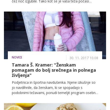
čez noč izgubile. Tako kot se je vaša teža počasi
višala, bo potreben tudi čas, da se boste odvečnih
kilogramov znebile. Strokovnjaki opozarjajo, da na
hitrost izgubljanja kilogramov najbolj vpliva naslednjih
5 dejavnikov!
NOVICE
30. 11. 2017 10.08
Tamara Š. Kramer: "Ženskam
pomagam do bolj srečnega in polnega
življenja"
Podjetnica in športna navdušenka. Njene izkušnje so
jo navdihnile, da ženskam, ki se spopadajo s
podobnimi težavami, ponudi temeljit program osebne
preobrazbe nuMe.