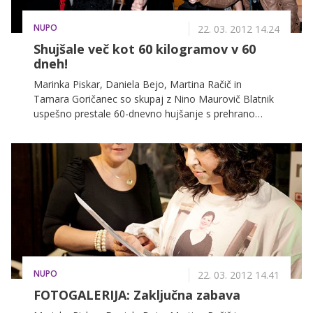
NUPO
22. 03. 2012 14.24
Shujšale več kot 60 kilogramov v 60
dneh!
Marinka Piskar, Daniela Bejo, Martina Račič in
Tamara Goričanec so skupaj z Nino Maurovič Blatnik
uspešno prestale 60-dnevno hujšanje s prehrano
Nupo in dosegle odlične rezultate. Ob zaključku akcije
so na ljubljanskem gradu ponosno stopile pred
občinstvo, postavile na ogled svojo novo podobo in
postale prave misice.
NUPO
22. 03. 2012 14.41
FOTOGALERIJA: Zaključna zabava