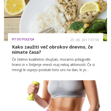
FIT DO POLETJA
25. 08. 2017 07.50
Kako zaužiti več obrokov dnevno, če
nimate časa?
Če želimo kvalitetno shujšati, moramo prilagoditi
hrano in v življenje vnesti vsaj nekaj aktivnosti. Če si
mnogi le uspejo poiskati tisto uro na dan, ki jo
posvetijo športu, s čimer naredijo ogromno uslugo
svojemu organizmu, se mnogokrat zaplete pri
prehrani. Gotovo ste tudi sami kdaj preskočili kosilo,
ker 'niste imeli časa'. Ponujamo vam nekaj nasvetov,
kako izboljšati prehranjevalne navade.