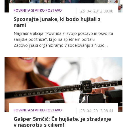
POVRNITA SI VITKO POSTAVO
25. 04. 2012 08.00
Spoznajte junake, ki bodo hujšali z
nami
Nagradna akcija "Povrnita si svojo postavo in osvojita
sanjske počitnice", ki jo na spletnem portalu
Zadovoljna.si organiziramo v sodelovanju z Nupo
Slovenija, je doživela velik odziv, saj se je za
sodelovanje v akciji prijavilo več kot 90 parov iz vse
Slovenije, 83 pa jih je izpolnjevalo pogoje za
sodelovanje. Po pregledu vseh prijav smo na izbor
namesto sprva predvidenih 12 povabili 14 parov, nato
pa je tričlanska strokovna komisija izmed njih izbrala
tri pare, ki jih bomo spremljali med hujšanjem. Par, ki
se bo najbolje odrezal tako v izgubi kilogramov kot
tudi v spretnostnih izzivih, bo odpotoval na sanjske
počitnice na grški otok Santorini.
POVRNITA SI VITKO POSTAVO
23. 04. 2012 08.41
Gašper Simčič: Če hujšate, je stradanje
v nasprotju s ciljem!