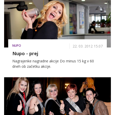
60 dneh smo se odločili, da bomo še nekomu izmed
bralcev pomagali narediti prvi korak k spremembi
življenjskega sloga.
NUPO
22. 03. 2012 15.07
Nupo - prej
Nagrajenke nagradne akcije Do minus 15 kg v 60
dneh ob začetku akcije.