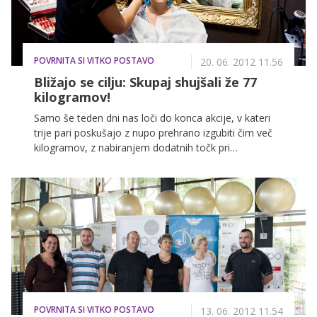
POVRNITA SI VITKO POSTAVO
20. 06. 2012 11.56
Bližajo se cilju: Skupaj shujšali že 77
kilogramov!
Samo še teden dni nas loči do konca akcije, v kateri
trije pari poskušajo z nupo prehrano izgubiti čim več
kilogramov, z nabiranjem dodatnih točk pri
spretnostnih izzivih pa se borijo za sanjske počitnice
na grškem otoku Santorini. Vsi trije pari skupaj so do
sedaj izgubili že nekaj več kot 77 kilogramov, na
potovanje pa bo odpotoval le en par. Vas zanima, kaj
so tekmovalci počeli v tem tednu in kateri par je
zmagal v zadnjem izzivu?
POVRNITA SI VITKO POSTAVO
13. 06. 2012 11.54