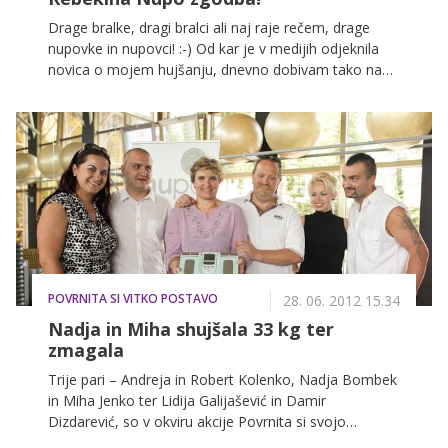
Drage bralke, dragi bralci ali naj raje rečem, drage
nupovke in nupovci! :-) Od kar je v medijih odjeknila
novica o mojem hujšanju, dnevno dobivam tako na
facebook profil, kot na mail vaša vprašanja kaj, kako,
zakaj.....
POVRNITA SI VITKO POSTAVO
28. 06. 2012 15.34
Nadja in Miha shujšala 33 kg ter
zmagala
Trije pari – Andreja in Robert Kolenko, Nadja Bombek
in Miha Jenko ter Lidija Galijašević in Damir
Dizdarević, so v okviru akcije Povrnita si svojo
postavo in osvojita sanjske počitnice, ki smo jo v