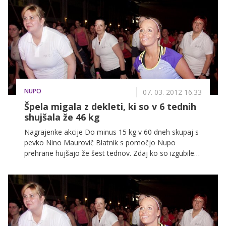
prekomerna teža, in na kaj morate biti, ko se lotite
vadbe, posebej pozorni, nam je zaupal osebni trener
Gašper Simčič.
NUPO
07. 03. 2012 16.33
Špela migala z dekleti, ki so v 6 tednih
shujšala že 46 kg
Nagrajenke akcije Do minus 15 kg v 60 dneh skupaj s
pevko Nino Maurovič Blatnik s pomočjo Nupo
prehrane hujšajo že šest tednov. Zdaj ko so izgubile
že kar precej kilogramov, se dekleta veliko lažje
gibljejo. Prejšnji teden so se preizkusile na treningu
zumbe, tokrat pa so skupaj z več stoglavo množico
zaplesale kar na konvenciji aerobike, kjer se jim je
pridružila tudi Špela Grošelj.