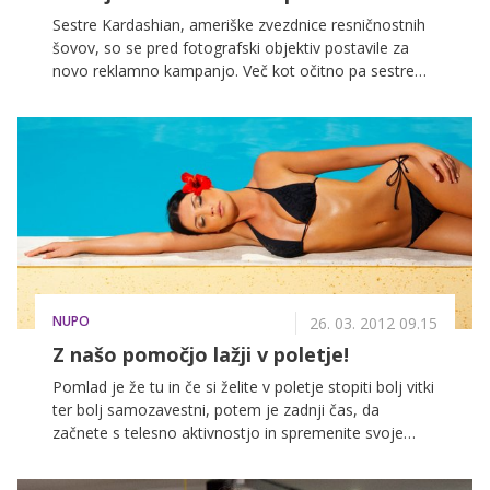
za sanjske počitnice na Santoriniju v Grčiji.
Sestre Kardashian, ameriške zvezdnice resničnostnih
šovov, so se pred fotografski objektiv postavile za
novo reklamno kampanjo. Več kot očitno pa sestre
niso najbolj zadovoljne s svojimi postavami, vsaj
glede na to, da je fotografija, ki so jo objavili, več kot
očitno močno obdelana.
NUPO
26. 03. 2012 09.15
Z našo pomočjo lažji v poletje!
Pomlad je že tu in če si želite v poletje stopiti bolj vitki
ter bolj samozavestni, potem je zadnji čas, da
začnete s telesno aktivnostjo in spremenite svoje
prehranjevalne navade, če tega še niste storili. Ob
uspešnem zaključku akcije Do minus 15 kilogramov v