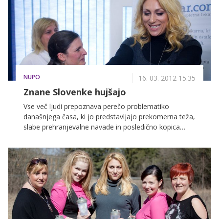
moči. Pred začetkom hujšanja se je najbolje
posvetovati z zdravnikom, ki lahko pomaga stopiti na
pravo pot. Pogovarjali smo se s strokovnjakinjo za
prekomerno težo in debelost dr. Tino Sentočnik,
specialistko interne medicine.
NUPO
16. 03. 2012 15.35
Znane Slovenke hujšajo
Vse več ljudi prepoznava perečo problematiko
današnjega časa, ki jo predstavljajo prekomerna teža,
slabe prehranjevalne navade in posledično kopica
zdravstvenih težav, ki jim sledijo. Vendar pa samo
zavedanje o obstoju problema ni dovolj, potrebno je
ukrepati.