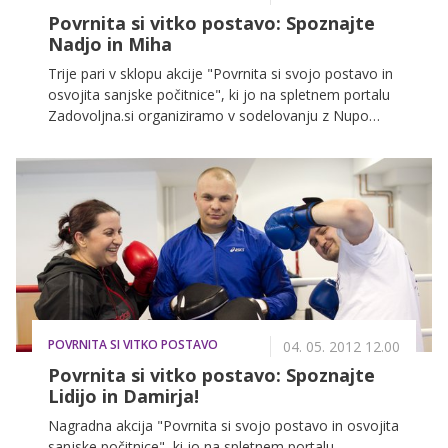
Povrnita si vitko postavo: Spoznajte
Nadjo in Miha
Trije pari v sklopu akcije "Povrnita si svojo postavo in
osvojita sanjske počitnice", ki jo na spletnem portalu
Zadovoljna.si organiziramo v sodelovanju z Nupo
Slovenija, hujšajo že slab teden. Tokrat smo obiskali
Nadjo Bombek in Miha Jenka ter poklepetali z njima,
nato pa smo se pridružili še preostalima paroma ter
preverili, kateri par se je v prvih dneh hujšanja najbolje
odrezal. Gašper Simčič je parom pripravil prav
poseben izziv, pri katerem moč ali kondicija nista bila
prav nič pomembna.
POVRNITA SI VITKO POSTAVO
04. 05. 2012 12.00
Povrnita si vitko postavo: Spoznajte
Lidijo in Damirja!
Nagradna akcija "Povrnita si svojo postavo in osvojita
sanjske počitnice", ki jo na spletnem portalu