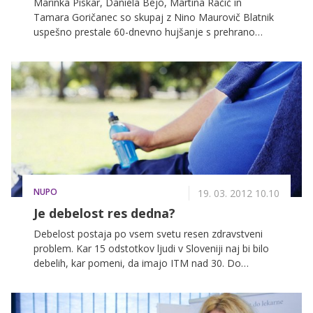
Marinka Piskar, Daniela Bejo, Martina Račič in
Tamara Goričanec so skupaj z Nino Maurovič Blatnik
uspešno prestale 60-dnevno hujšanje s prehrano
Nupo in dosegle odlične rezultate. Ob zaključku akcije
so na ljubljanskem gradu ponosno stopile pred
občinstvo, postavile na ogled svojo novo podobo in
postale prave misice.
NUPO
19. 03. 2012 10.10
Je debelost res dedna?
Debelost postaja po vsem svetu resen zdravstveni
problem. Kar 15 odstotkov ljudi v Sloveniji naj bi bilo
debelih, kar pomeni, da imajo ITM nad 30. Do
debelosti mnogokrat privedejo slabe prehranjevalne
navade, telesna neaktivnost in stres, za hujšanje, ki bi
moralo biti celovito, pa je potrebno veliko volje in