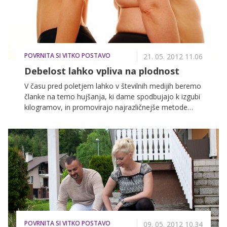
POVRNITA SI VITKO POSTAVO
21. 05. 2012 11.06
Debelost lahko vpliva na plodnost
V času pred poletjem lahko v številnih medijih beremo
članke na temo hujšanja, ki dame spodbujajo k izgubi
kilogramov, in promovirajo najrazličnejše metode
zmanjšanja telesne teže ter hitre diete. Vendar, kako
se z debelostjo lahko spopadajo ženske, ki imajo
indeks telesne mase višji od 30 in je njihova teža
podlegla tej hudi bolezni sodobnega časa? Pogovarjali
smo se s strokovnjakom asist. mag. Andrejem
Kravosom, dr. med., specialistom splošne medicine iz
Žalca, ki nam je razkril, kateri so najpogostejši vzroki
za debelost pri ženskah, kako ta vpliva na plodnost in
ali je teža posameznika res zapisana v genih.
POVRNITA SI VITKO POSTAVO
09. 05. 2012 10.34