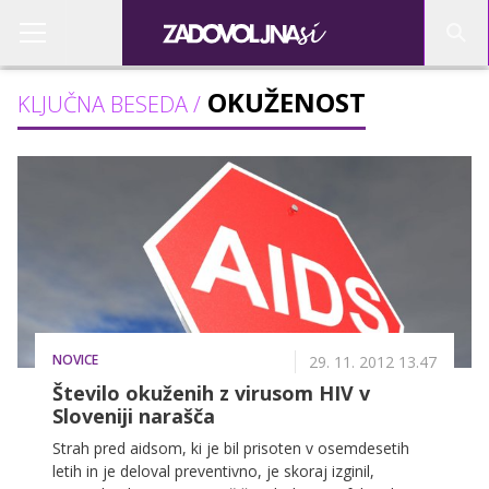
OKUŽENOST
KLJUČNA BESEDA /
NOVICE
29. 11. 2012 13.47
Število okuženih z virusom HIV v
Sloveniji narašča
Strah pred aidsom, ki je bil prisoten v osemdesetih
letih in je deloval preventivno, je skoraj izginil,