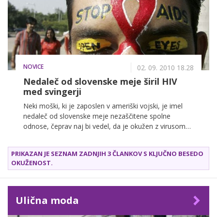
stigma, diskriminacija in strah okuženih še vedno
odraz družbenega nesprejemanja bolezni. Kljub temu
nekateri o svoji bolezni govorijo. Preberite resnično
zgodbo 23-letne študentke.
NOVICE
02. 09. 2010 18.28
Nedaleč od slovenske meje širil HIV
med svingerji
Neki moški, ki je zaposlen v ameriški vojski, je imel
nedaleč od slovenske meje nezaščitene spolne
odnose, čeprav naj bi vedel, da je okužen z virusom
HIV. Brez da bi spolnim partnerjem povedal za svojo
okuženost, je obiskoval seksualne zabave, se šel orgij
PRIKAZAN JE SEZNAM ZADNJIH 3 ČLANKOV S KLJUČNO BESEDO
in izmenjevanje partnerjev.
OKUŽENOST
.
Ulična moda