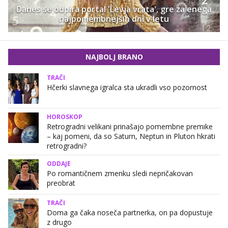
Danes se odpira portal 'Levja vrata', gre za enega
najpomembnejših dni v letu
NAJBOLJ BRANO
TRAČI
Hčerki slavnega igralca sta ukradli vso pozornost
HOROSKOP
Retrogradni velikani prinašajo pomembne premike
– kaj pomeni, da so Saturn, Neptun in Pluton hkrati
retrogradni?
ODDAJE
Po romantičnem zmenku sledi nepričakovan
preobrat
TRAČI
Doma ga čaka noseča partnerka, on pa dopustuje
z drugo