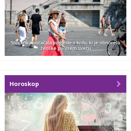
Slovenka obračala poglede v krilu, ki je obnorelo
ženske po vsem svetu
Horoskop