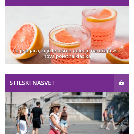
To je pijača, ki jo letošnje poletje naročajo vsi -
nova poletna klasika
STILSKI NASVET