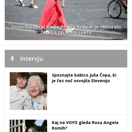
Slovenka obračala poglede v krilu, ki je obnorelo
ženske po vsem svetu
Intervju
Spoznajte babico Juša Čopa, ki
je čez noč osvojila Slovenijo
Kaj na VOYO gleda Rosa Angela
Romih?