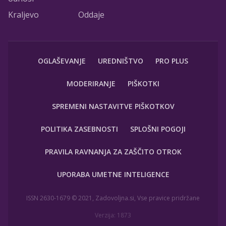
Kraljevo
Oddaje
OGLAŠEVANJE
UREDNIŠTVO
PRO PLUS
MODERIRANJE
PIŠKOTKI
SPREMENI NASTAVITVE PIŠKOTKOV
POLITIKA ZASEBNOSTI
SPLOŠNI POGOJI
PRAVILA RAVNANJA ZA ZAŠČITO OTROK
UPORABA UMETNE INTELIGENCE
ISSN 2630-1679 © 2021, Zadovoljna.si, Vse pravice pridržane
Verzija: 1873