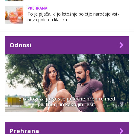
PREHRANA
To je pijača, ki jo letošnje poletje naročajo vsi -
nova poletna klasika
Odnosi
3 razlogi za pogoste poletne prepire med
partnerji in kako jih rešiti
Prehrana