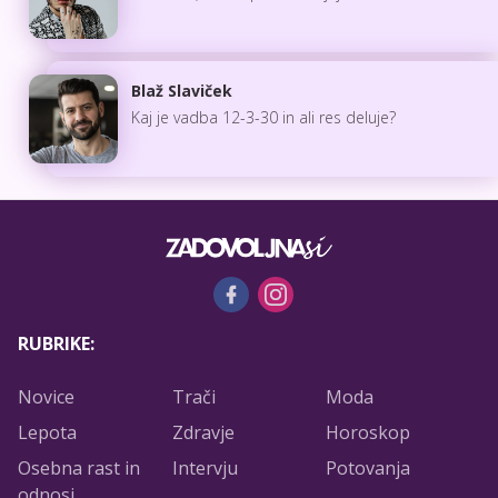
Blaž Slaviček
Kaj je vadba 12-3-30 in ali res deluje?
RUBRIKE:
Novice
Trači
Moda
Lepota
Zdravje
Horoskop
Osebna rast in
Intervju
Potovanja
odnosi