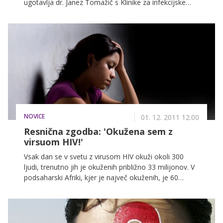
ugotavlja dr. Janez Tomažič s Klinike za infekcijske
bolezni in vročinska stanja. To je skrb vzbujajoče ob
informaciji, da število okuženih s HIV v Sloveniji
narašča. Samo letos so odkrili 41 novih okužb.
NOVICE
01. 12. 2011 12.00
Resnična zgodba: 'Okužena sem z
virsuom HIV!'
Vsak dan se v svetu z virusom HIV okuži okoli 300
ljudi, trenutno jih je okuženih približno 33 milijonov. V
podsaharski Afriki, kjer je največ okuženih, je 60
odstotkov okuženih deklic in žensk. Vsako leto se z
virusom HIV okuži okoli 370.000 novorojencev, skoraj
vsi v revnih državah. Številke so strašljive in kljub
temu, da smo prvič slišali za aids pred 30 leti, so