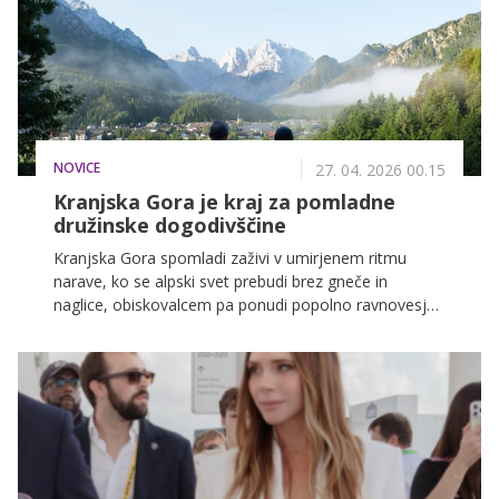
NOVICE
27. 04. 2026 00.15
Kranjska Gora je kraj za pomladne
družinske dogodivščine
Kranjska Gora spomladi zaživi v umirjenem ritmu
narave, ko se alpski svet prebudi brez gneče in
naglice, obiskovalcem pa ponudi popolno ravnovesje
med sprostitvijo, gibanjem in pristnim stikom z
naravo.