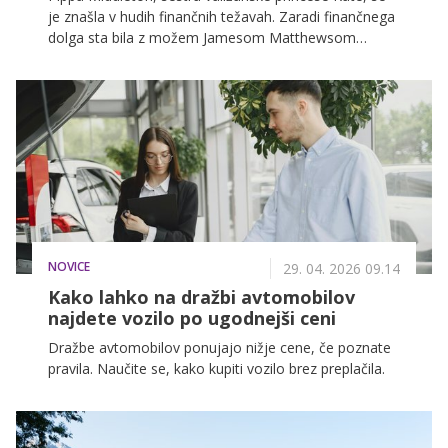
je znašla v hudih finančnih težavah. Zaradi finančnega
dolga sta bila z možem Jamesom Matthewsom
prisiljena prodati družinsko kmetijo Bucklebury Farm.
NOVICE
29. 04. 2026 09.14
Kako lahko na dražbi avtomobilov
najdete vozilo po ugodnejši ceni
Dražbe avtomobilov ponujajo nižje cene, če poznate
pravila. Naučite se, kako kupiti vozilo brez preplačila.