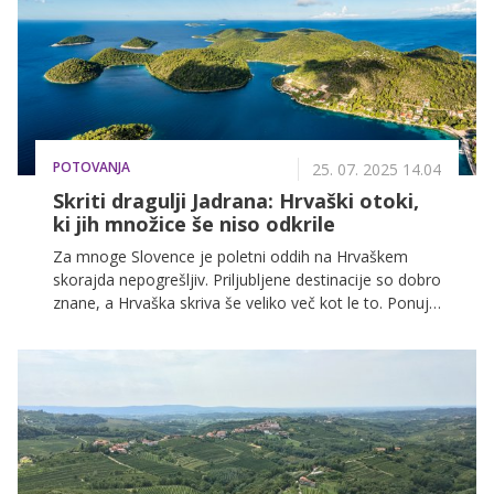
neposredno v Jesolu, Caribe Bay pa ponuja nekaj za
vsakogar, od najbolj adrenalinskih atrakcij do bolj
mirnih, primernih za vso družino.
POTOVANJA
25. 07. 2025 14.04
Skriti dragulji Jadrana: Hrvaški otoki,
ki jih množice še niso odkrile
Za mnoge Slovence je poletni oddih na Hrvaškem
skorajda nepogrešljiv. Priljubljene destinacije so dobro
znane, a Hrvaška skriva še veliko več kot le to. Ponuja
kotičke miru, avtentičnosti in naravne lepote. Če iščete
poletje ob kristalno čistem morju, v objemu
neokrnjene narave in topline lokalnega gostoljubja,
ste na pravem mestu.