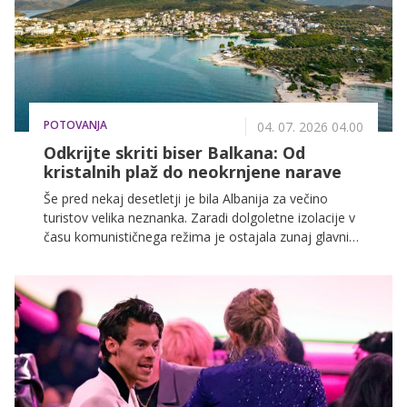
POTOVANJA
04. 07. 2026 04.00
Odkrijte skriti biser Balkana: Od
kristalnih plaž do neokrnjene narave
Še pred nekaj desetletji je bila Albanija za večino
turistov velika neznanka. Zaradi dolgoletne izolacije v
času komunističnega režima je ostajala zunaj glavnih
turističnih tokov. Danes pa jo vse več popotnikov
uvršča med najbolj zanimive evropske destinacije.