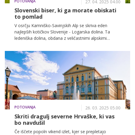
POTOVANJA
27. 04. 2025 04.00
Slovenski biser, ki ga morate obiskati
to pomlad
V osrčju Kamniško-Savinjskih Alp se skriva eden
najlepših kotičkov Slovenije - Logarska dolina. Ta
ledeniška dolina, obdana z veličastnimi alpskimi
vrhovi, je še posebej čarobna spomladi, ko se narava
prebudi iz zimskega spanca.
POTOVANJA
26. 03. 2025 05.00
Skriti dragulj severne Hrvaške, ki vas
bo navdušil
Če iščete popoln vikend izlet, kjer se prepletajo