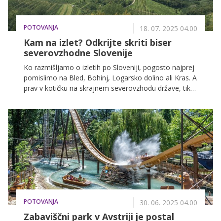
POTOVANJA
18. 07. 2025 04.00
Kam na izlet? Odkrijte skriti biser
severovzhodne Slovenije
Ko razmišljamo o izletih po Sloveniji, pogosto najprej
pomislimo na Bled, Bohinj, Logarsko dolino ali Kras. A
prav v kotičku na skrajnem severovzhodu države, tik
ob meji z Madžarsko, se skriva nekaj posebnega:
Goričko. Pokrajina gričev, vinogradov, starih gradov in
termalnih izvirov nudi popolno doživetje za tiste, ki si
želijo pobega od vsakodnevnega vrveža in hkrati
odkrivati nekaj novega, avtentičnega in slovenskega.
POTOVANJA
30. 06. 2025 04.00
Zabaviščni park v Avstriji je postal