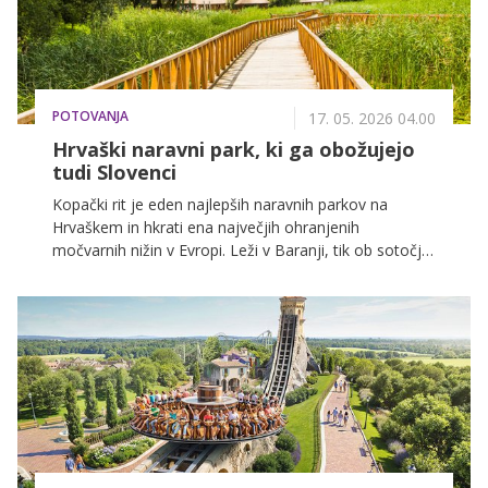
POTOVANJA
17. 05. 2026 04.00
Hrvaški naravni park, ki ga obožujejo
tudi Slovenci
Kopački rit je eden najlepših naravnih parkov na
Hrvaškem in hkrati ena največjih ohranjenih
močvarnih nižin v Evropi. Leži v Baranji, tik ob sotočju
Donave in Drave, le nekaj ur vožnje iz Slovenije.