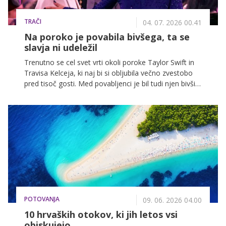
TRAČI
04. 07. 2026 00.41
Na poroko je povabila bivšega, ta se
slavja ni udeležil
Trenutno se cel svet vrti okoli poroke Taylor Swift in
Travisa Kelceja, ki naj bi si obljubila večno zvestobo
pred tisoč gosti. Med povabljenci je bil tudi njen bivši
fant Harry Styles, ki pa se poročnega slavja ni udeležil
...
POTOVANJA
09. 06. 2026 04.00
10 hrvaških otokov, ki jih letos vsi
obiskujejo