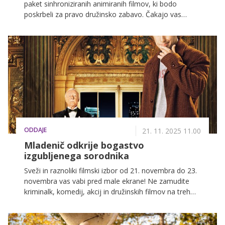
paket sinhroniziranih animiranih filmov, ki bodo
poskrbeli za pravo družinsko zabavo. Čakajo vas
pošasti iz sveta rokoborbe, skrivnostni zabaviščni park
sredi gozda, pustolovščine pogumnih puščavskih
kuščarjev ter Spužijeva nepozabna pot na kopno.
ODDAJE
21. 11. 2025 11.00
Mladenič odkrije bogastvo
izgubljenega sorodnika
Sveži in raznoliki filmski izbor od 21. novembra do 23.
novembra vas vabi pred male ekrane! Ne zamudite
kriminalk, komedij, akcij in družinskih filmov na treh
najbolj priljubljenih slovenskih televizijskih postajah:
POP TV, Kanal A in KINO.