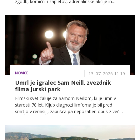
zgodb, komičnih zapletov, adrenalinske akcije in
filmov za vso družino na POP TV, Kanalu A in KINO.
NOVICE
13. 07. 2026 11.19
Umrl je igralec Sam Neill, zvezdnik
filma Jurski park
Filmski svet žaluje za Samom Neillom, ki je umrl v
starosti 78 let. Kljub diagnozi limfoma je bil pred
smrtjo v remisiji, zapušča pa nepozaben opus z več
kot 150 vlogami na televiziji in filmskih platnih.