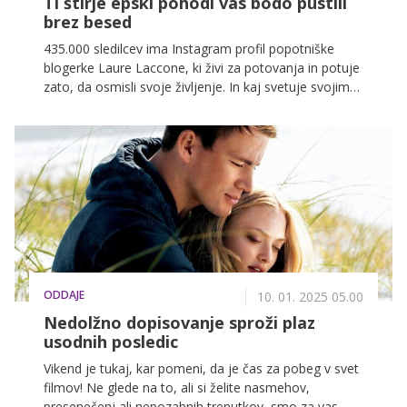
Ti štirje epski pohodi vas bodo pustili
brez besed
435.000 sledilcev ima Instagram profil popotniške
blogerke Laure Laccone, ki živi za potovanja in potuje
zato, da osmisli svoje življenje. In kaj svetuje svojim
sledilcem, željnim epske dogodivščine, za letošnje
leto?
ODDAJE
10. 01. 2025 05.00
Nedolžno dopisovanje sproži plaz
usodnih posledic
Vikend je tukaj, kar pomeni, da je čas za pobeg v svet
filmov! Ne glede na to, ali si želite nasmehov,
presenečenj ali nepozabnih trenutkov, smo za vas