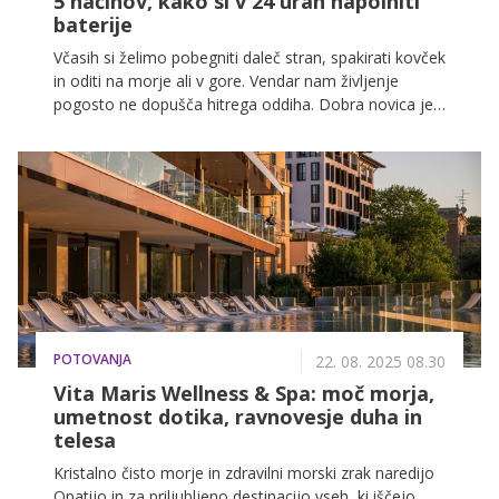
5 načinov, kako si v 24 urah napolniti
baterije
Včasih si želimo pobegniti daleč stran, spakirati kovček
in oditi na morje ali v gore. Vendar nam življenje
pogosto ne dopušča hitrega oddiha. Dobra novica je,
da je za resničen občutek počitka dovolj že en dan, ki
ga zavestno namenimo sebi.
POTOVANJA
22. 08. 2025 08.30
Vita Maris Wellness & Spa: moč morja,
umetnost dotika, ravnovesje duha in
telesa
Kristalno čisto morje in zdravilni morski zrak naredijo
Opatijo in za priljubljeno destinacijo vseh, ki iščejo