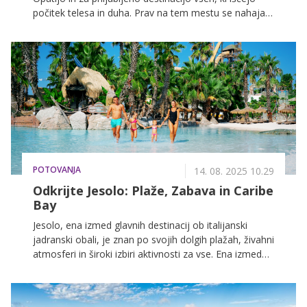
počitek telesa in duha. Prav na tem mestu se nahaja
Vita Maris Wellness & Spa, ki po temeljiti prenovi
prinaša novo raven holističnega sproščanja v
elegantnem morskem okolju. Wellness je del Amadria
Park Grand Hotela 4 Opatijska Cvijeta in je hkrati na
voljo tudi gostom sosednjega Amadria Park Hotela
Royal.
POTOVANJA
14. 08. 2025 10.29
Odkrijte Jesolo: Plaže, Zabava in Caribe
Bay
Jesolo, ena izmed glavnih destinacij ob italijanski
jadranski obali, je znan po svojih dolgih plažah, živahni
atmosferi in široki izbiri aktivnosti za vse. Ena izmed
izkušenj, ki je ne smete zamuditi, če iščete zabavo, je
vodni park Caribe Bay, eden najbolj priznanih in
nagrajenih tematskih parkov v Italiji. Nahaja se