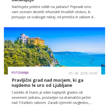
Načrtujete poletni oddih na Jadranu? Pripravili smo
vam seznam desetih vrhunskih hrvaških otokov, ki
ponujajo za vsakogar nekaj: od prestiža in zabave do
miru, vrhunskega vina, družinskih aktivnosti ter dih
jemajoče neokrnjene narave.
POTOVANJA
05. 06. 2026 04.00
Pravljični grad nad morjem, ki ga
najdemo le uro od Ljubljane
Castello di Duino je eden najlepših gradov ob
severnem Jadranu, postavljen na dramatični pečini
nad Tržaškim zalivom. Zaradi izjemnih razgledov,
bogate zgodovine in bližine Slovenije je popolna ideja