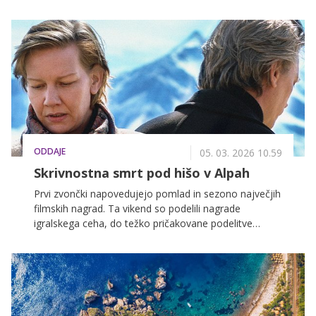
prepričajo tako kritike kot občinstvo. Prepustite se
filmski izkušnji, ki ostane z vami.
ODDAJE
05. 03. 2026 10.59
Skrivnostna smrt pod hišo v Alpah
Prvi zvončki napovedujejo pomlad in sezono največjih
filmskih nagrad. Ta vikend so podelili nagrade
igralskega ceha, do težko pričakovane podelitve
oskarjev pa nas ločita le še slaba dva tedna. Na VOYO
se kot pravi ljubitelji filmov vsako leto tradicionalno
poklonimo oskarjem in si ogledamo filme, ki so v
zadnjih letih zaznamovali največje filmske odre.