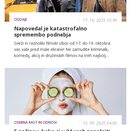
ODDAJE
17. 10. 2025 10.49
Napovedal je katastrofalno
spremembo podnebja
Sveži in raznoliki filmski izbor od 17. do 19. oktobra
vas vabi pred male ekrane! Ne zamudite kriminalk,
komedij, akcij in družinskih filmov na treh najbolj
priljubljenih slovenskih televizijskih postajah: POP TV,
Kanal A in KINO.
OSEBNA RAST IN ODNOSI
15. 09. 2025 04.00