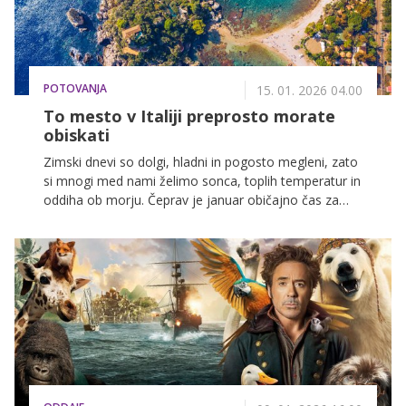
POTOVANJA
15. 01. 2026 04.00
To mesto v Italiji preprosto morate
obiskati
Zimski dnevi so dolgi, hladni in pogosto megleni, zato
si mnogi med nami želimo sonca, toplih temperatur in
oddiha ob morju. Čeprav je januar običajno čas za
smučanje ali druge zimske aktivnosti, je prav zdaj
idealen trenutek, da pobegnemo iz sive zime in se
prepustimo uživanju v prijetnem vremenu in čudovitih
razgledih.