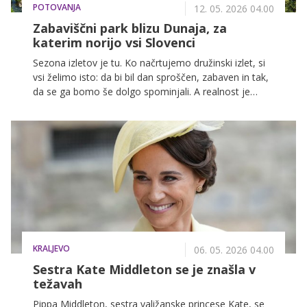
POTOVANJA
12. 05. 2026 04.00
Zabaviščni park blizu Dunaja, za
katerim norijo vsi Slovenci
Sezona izletov je tu. Ko načrtujemo družinski izlet, si
vsi želimo isto: da bi bil dan sproščen, zabaven in tak,
da se ga bomo še dolgo spominjali. A realnost je
pogosto drugačna, mlajši otroci želijo igrala, starejši
akcijo, starši pa vsaj malo miru.
KRALJEVO
06. 05. 2026 04.00
Sestra Kate Middleton se je znašla v
težavah
Pippa Middleton, sestra valižanske princese Kate, se