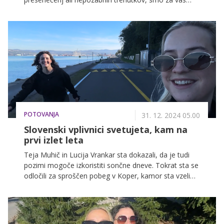
pripravili izbor filmov, ki bodo držali vašo pozornost
od prvega do zadnjega trenutka. Pripravite kokice in si
rezervirajte mesto na kavču, saj teh filmov ne boste
želeli zamuditi!
POTOVANJA
31. 12. 2024 05.00
Slovenski vplivnici svetujeta, kam na
prvi izlet leta
Teja Muhič in Lucija Vrankar sta dokazali, da je tudi
pozimi mogoče izkoristiti sončne dneve. Tokrat sta se
odločili za sproščen pobeg v Koper, kamor sta vzeli
rolarje in uživali v vožnji ob morju vse od Kopra do
Izole in nazaj. Po aktivnem popoldnevu sta dan
zaključili ob okusnem obroku, ki ju je navdušil. Tukaj
je njun dan, ki je lahko navdih za vaš naslednji izlet.