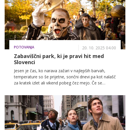
POTOVANJA
20. 10. 2025 04.00
Zabaviščni park, ki je pravi hit med
Slovenci
Jesen je čas, ko narava zažari v najlepših barvah,
temperature so še prijetne, sončni dnevi pa kot nalašč
za kratek izlet ali vikend pobeg čez mejo. Če se
sprašujete, kam se odpraviti to jesen, smo našli
najbolj čarobno destinacijo, ki bo pričarala pravo
jesensko vzdušje in nepozabno doživetje.