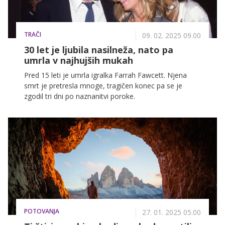
TRAČI
09. 02. 2025 09.00
30 let je ljubila nasilneža, nato pa
umrla v najhujših mukah
Pred 15 leti je umrla igralka Farrah Fawcett. Njena
smrt je pretresla mnoge, tragičen konec pa se je
zgodil tri dni po naznanitvi poroke.
POTOVANJA
27. 01. 2025 05.00