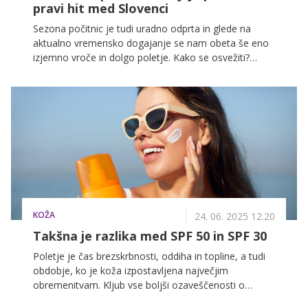
pravi hit med Slovenci
Sezona počitnic je tudi uradno odprta in glede na
aktualno vremensko dogajanje se nam obeta še eno
izjemno vroče in dolgo poletje. Kako se osvežiti?
Ponujamo nekaj odličnih idej za osvežilen izlet ali
večdnevni oddih v sosednji Avstriji!
KOŽA
24. 06. 2025 12.20
Takšna je razlika med SPF 50 in SPF 30
Poletje je čas brezskrbnosti, oddiha in topline, a tudi
obdobje, ko je koža izpostavljena največjim
obremenitvam. Kljub vse boljši ozaveščenosti o
škodljivosti UV-žarkov številni še vedno verjamejo v