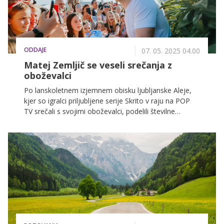
ODDAJE
07. 05. 2025 04.00
Matej Zemljič se veseli srečanja z
oboževalci
Po lanskoletnem izjemnem obisku ljubljanske Aleje,
kjer so igralci priljubljene serije Skrito v raju na POP
TV srečali s svojimi oboževalci, podelili številne
avtograme in objeme, je bilo jasno, da je nujno
organizirati še kakšen meet & greet.