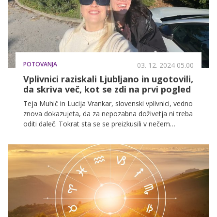
POTOVANJA
03. 12. 2024 05.00
Vplivnici raziskali Ljubljano in ugotovili,
da skriva več, kot se zdi na prvi pogled
Teja Muhič in Lucija Vrankar, slovenski vplivnici, vedno
znova dokazujeta, da za nepozabna doživetja ni treba
oditi daleč. Tokrat sta se se preizkusili v nečem
posebnem, in sicer v jahanju konj na kmetiji Pr'
Lebnu, ki je le nekaj minut vožnje iz Ljubljane. Njuna
pustolovščina je navdih za vse, ki si želite združiti
mestno raziskovanje in uživanje v naravi v enem
dnevu. Tukaj je predlog, kako si lahko organizirate
podoben dan in preživite nekaj časa drugače, ne da bi
zapustili Ljubljano.