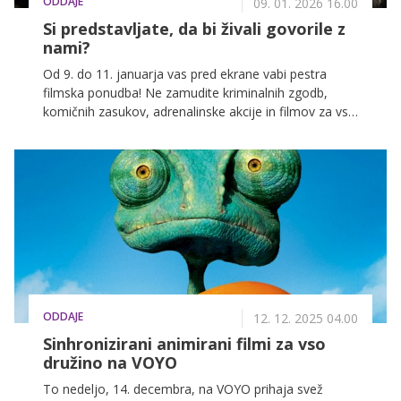
ODDAJE
09. 01. 2026 16.00
Si predstavljate, da bi živali govorile z
nami?
Od 9. do 11. januarja vas pred ekrane vabi pestra
filmska ponudba! Ne zamudite kriminalnih zgodb,
komičnih zasukov, adrenalinske akcije in filmov za vso
družino na POP TV, Kanalu A in KINO.
ODDAJE
12. 12. 2025 04.00
Sinhronizirani animirani filmi za vso
družino na VOYO
To nedeljo, 14. decembra, na VOYO prihaja svež