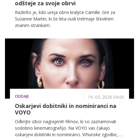
odšteje za svoje obrvi
Razkrito je, kdo ureja obrvi kraljice Camille. Gre za
Suzanne Martin, ki že leta nudi tretmaje številnim
znanim strankam.
ODDAJE
19. 03. 2026 04.00
Oskarjevi dobitniki in nominiranci na
VOYO
Odkrijte izbor nagrajenih filmov, ki so zaznamovali
sodobno kinematografijo. Na VOYO vas čakajo
oskarjevi dobitniki in nominiranci. Vrhunske zgodbe, ki