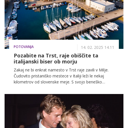
tokrat predstavljamo največjega in najbolj
poseljenega med njimi - otok Tenerife. Ker lahko
najbolj koristne informacije vedno ponudijo lokalni
prebivalci, smo poklicali znano vplivnico in udeleženko
prve sezone šova Sanjski moški Kajo Casar, ki je pred
skoraj tremi leti rodno Prekmurje zamenjala za
življenje in delo na Tenerifu.
POTOVANJA
14. 02. 2025 14.11
Pozabite na Trst, raje obiščite ta
italijanski biser ob morju
Zakaj ne bi enkrat namesto v Trst raje zavili v Milje.
Čudovito pristaniško mestece v Italiji leži le nekaj
kilometrov od slovenske meje. S svojo beneško
arhitekturo, ozkimi ulicami in obmorskim šarmom pa
je kot nalašč za čudovit izlet. Preverite, kaj si ogledati
in kje uživati ob morju.