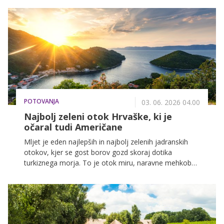
za enodnevni izlet.
POTOVANJA
03. 06. 2026 04.00
Najbolj zeleni otok Hrvaške, ki je
očaral tudi Američane
Mljet je eden najlepših in najbolj zelenih jadranskih
otokov, kjer se gost borov gozd skoraj dotika
turkiznega morja. To je otok miru, naravne mehkobe
in počasnega ritma, ki obiskovalca objame že ob
prvem koraku nanj.