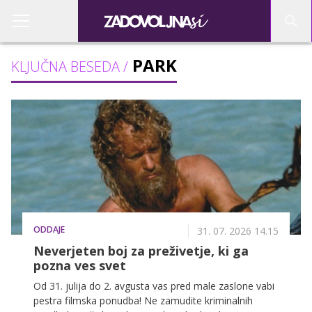
PARK
KLJUČNA BESEDA /
ODDAJE
31. 07. 2026 14.15
Neverjeten boj za preživetje, ki ga
pozna ves svet
Od 31. julija do 2. avgusta vas pred male zaslone vabi
pestra filmska ponudba! Ne zamudite kriminalnih