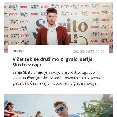
nekatere mite, ki lahko vodijo do prezgodnjega
staranja kože, pigmentnih madežev, sončnih opeklin
ali celo povečajo tveganje za kožnega raka.
ODDAJE
20. 05. 2025 04.00
V čertek se družimo z igralci serije
Skrito v raju
Serija Skrito v raju je s svojo pristnostjo, zgodbo in
karizmatično igralsko zasedbo osvojila srca slovenskih
gledalcev. Čez nekaj dni bodo lahko gledalci svoje
junake spoznali še v živo. Že ta četrtek, 22. maja, ob
17. uri namreč v ljubljanski Citypark prihajajo Gaja
Filač, Matej Zemljič, Aleš Valič, Zala Djuric in ostala
igralska zasedba, ki bo v sproščenem vzdušju
odgovarjala na vprašanja, delila avtograme in naredila
kakšno fotografijo.