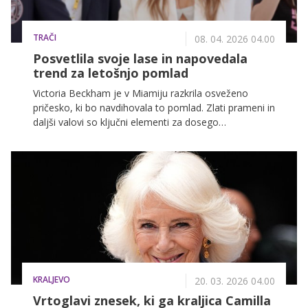
TRAČI
08. 04. 2026 04.00
Posvetlila svoje lase in napovedala
trend za letošnjo pomlad
Victoria Beckham je v Miamiju razkrila osveženo
pričesko, ki bo navdihovala to pomlad. Zlati prameni in
daljši valovi so ključni elementi za dosego
modernega, toniranega videza, ki se preprosto vključi
v vsakodnevni stil.
KRALJEVO
20. 03. 2026 04.00
Vrtoglavi znesek, ki ga kraljica Camilla