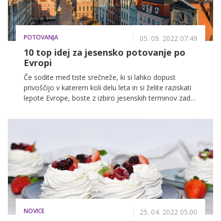
POTOVANJA
05. 09. 2022 07.49
10 top idej za jesensko potovanje po
Evropi
Če sodite med tiste srečneže, ki si lahko dopust
privoščijo v katerem koli delu leta in si želite raziskati
lepote Evrope, boste z izbiro jesenskih terminov zadeli
v polno. Številni popotniki in popotniški vodiči so si
namreč enotni, da je jesen idealen čas za potovanje
po Evropi, saj so cene nižje kot poleti, ulice manj
polne turistov, pokrajine pa odeta v prečudovite
jesenske barvne odtenke. Več kot dovolj razlogov
torej, da se letos podate na odkrivanje evropskih
lepot, zato smo vam pripravili seznam najbolj
priljubljenih evropskih jesenskih destinacij in nekaj
navodil ter nasvetov, kaj ob tovrstnem popotovanju
nikakor ne sme manjkati v prtljagi.
NOVICE
25. 04. 2022 05.00