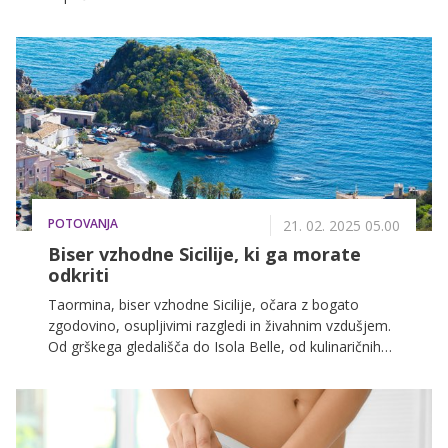
POTOVANJA
21. 02. 2025 05.00
Biser vzhodne Sicilije, ki ga morate
odkriti
Taormina, biser vzhodne Sicilije, očara z bogato
zgodovino, osupljivimi razgledi in živahnim vzdušjem.
Od grškega gledališča do Isola Belle, od kulinaričnih
užitkov do nakupovanja, Taormina ponuja nepozabno
doživetje za vsakogar.