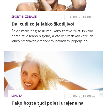
vsakodnevna zaščita!
ŠPORT IN ZDRAVJE
04. 09. 2014 08.05
Da, tudi to je lahko škodljivo!
Že od malih nog se učimo, kako zdravo živeti in kako
ohranjati osebno higieno, a vse več raziskav kaže, da
lahko pretiravanje z dobrimi navadami pripelje do
negativnih posledic.
LEPOTA
06. 06. 2014 08.49
Tako boste tudi poleti urejene na