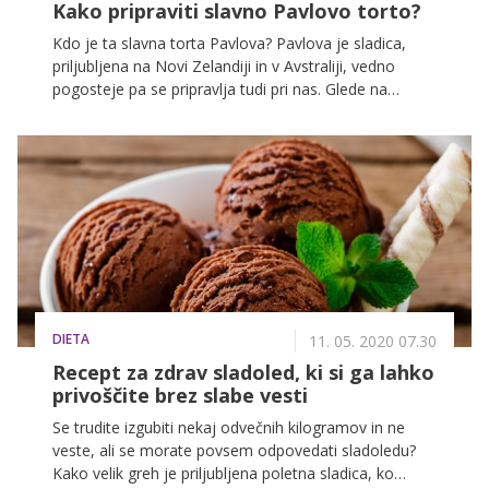
Kako pripraviti slavno Pavlovo torto?
Kdo je ta slavna torta Pavlova? Pavlova je sladica,
priljubljena na Novi Zelandiji in v Avstraliji, vedno
pogosteje pa se pripravlja tudi pri nas. Glede na
sestavine se priprava sliši popolnoma enostavno, saj
je torta narejena iz beljakov, ki se počasi pečejo v
razmeroma hladni pečici. Torta Pavlova je torta, pri
kateri jajčni beljaki ustvarijo žvečljivo-hrustljavo
teksturo na vrhu, v notranjosti čaka mehka tekstura,
robovi pa morajo biti povsem hrustljavi. To so tri
popolnoma različne teksture v enem samem grižljaju.
DIETA
11. 05. 2020 07.30
Recept za zdrav sladoled, ki si ga lahko
privoščite brez slabe vesti
Se trudite izgubiti nekaj odvečnih kilogramov in ne
veste, ali se morate povsem odpovedati sladoledu?
Kako velik greh je priljubljena poletna sladica, ko