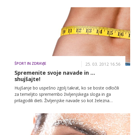
globlje v kožo. Namesto kupljenih izdelkov lahko
doma pripravite povsem naravni piling, ki je prijazen
koži in tudi denarnici. Ponujamo vam nekaj enostavnih
receptov.
ŠPORT IN ZDRAVJE
25. 03. 2012 16.56
Spremenite svoje navade in …
shujšajte!
Hujšanje bo uspešno zgolj takrat, ko se boste odločili
za temeljito spremembo življenjskega sloga in ga
prilagodili dieti. Življenjske navade so kot železna
srajca, pravijo strokovnjaki, vendar če boste v svoj
vsakdan vnesli sledeče nasvete, bodo kilogrami
skopneli hitreje, kot ste pričakovali. Naj se
sprememba življenjskega sloga začne pri kozarcu
vode in nadaljuje z naslednjimi nasveti.