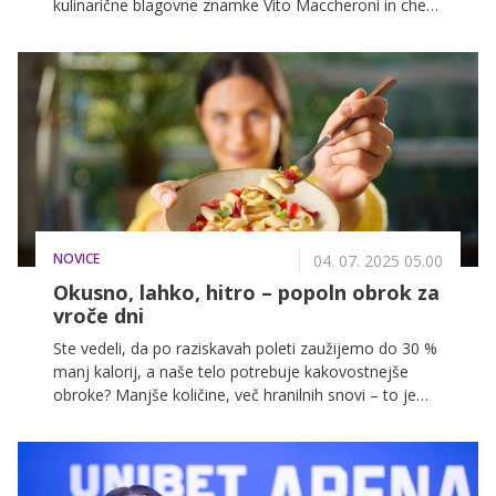
kulinarične blagovne znamke Vito Maccheroni in chef,
ki je Ljubljano osvojil s svojo vizijo življenje je
prekratko za slabo pašto. Njegova pot je več kot le
kuhanje je zgodba o vztrajnosti, predanosti in moči
drobnih detajlov, ki ustvarjajo razliko.
NOVICE
04. 07. 2025 05.00
Okusno, lahko, hitro – popoln obrok za
vroče dni
Ste vedeli, da po raziskavah poleti zaužijemo do 30 %
manj kalorij, a naše telo potrebuje kakovostnejše
obroke? Manjše količine, več hranilnih snovi – to je
osnova poletne prehrane.