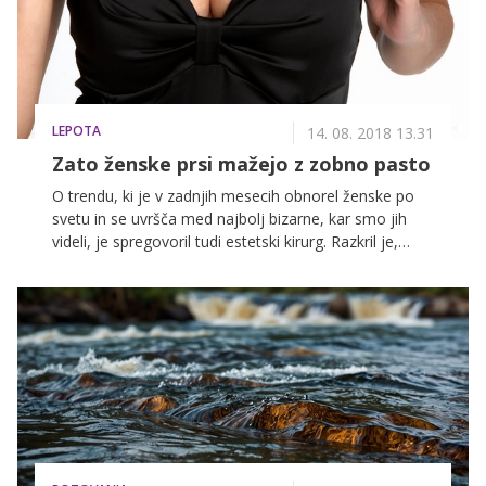
LEPOTA
14. 08. 2018 13.31
Zato ženske prsi mažejo z zobno pasto
O trendu, ki je v zadnjih mesecih obnorel ženske po
svetu in se uvršča med najbolj bizarne, kar smo jih
videli, je spregovoril tudi estetski kirurg. Razkril je,
zakaj bi se trendu morale izogibati in zakaj ne smete
verjeti vsemu, kar preberete na spletu!