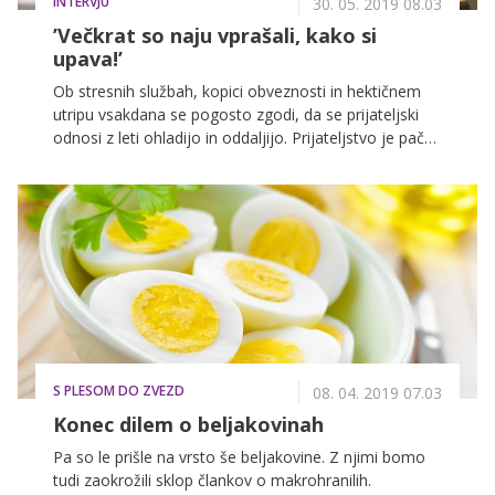
INTERVJU
30. 05. 2019 08.03
’Večkrat so naju vprašali, kako si
upava!’
Ob stresnih službah, kopici obveznosti in hektičnem
utripu vsakdana se pogosto zgodi, da se prijateljski
odnosi z leti ohladijo in oddaljijo. Prijateljstvo je pač
odnos, ki ga je treba – tako kot vse druge – redno
negovati in si zanj vzeti čas, še lepše pa je, če to
pripelje do nove zgodbe. Tako se je zgodilo tudi Klari
Beltram in Sari Vidic, ki ju je združila prav ljubezen do
organizacije dogodkov, zato sta se, kljub temu da so
njuni dnevi polni, odločili, da v Koper pripeljeta
kulinarični dogodek, ki bo v ospredje postavljal
testenine. Zakaj? Ker testenine, morje, sonce, dobro
vino in poletje obožujemo vsi, pravita. In 7. junija bo v
Kopru na kulinaričnem dogodku Viva la pasta vse to v
S PLESOM DO ZVEZD
izobilju.
08. 04. 2019 07.03
Konec dilem o beljakovinah
Pa so le prišle na vrsto še beljakovine. Z njimi bomo
tudi zaokrožili sklop člankov o makrohranilih.