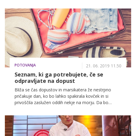
hujšamo, smo vprašali osebnega trenerja Daniela
Jeloviča.
POTOVANJA
21. 06. 2019 11.50
Seznam, ki ga potrebujete, če se
odpravljate na dopust
Bliža se čas dopustov in marsikatera že nestrpno
pričakuje dan, ko bo lahko spakirala kovček in si
privoščila zaslužen oddih nekje na morju. Da bo
pakiranje čim manj stresno in vas ne bo skrbelo, da bi
kaj pozabile, smo za ves pripravili seznam najbolj
nujnih stvari, ki jih za potovanje potrebuje vsaka
pripadnica nežnejšega spola!