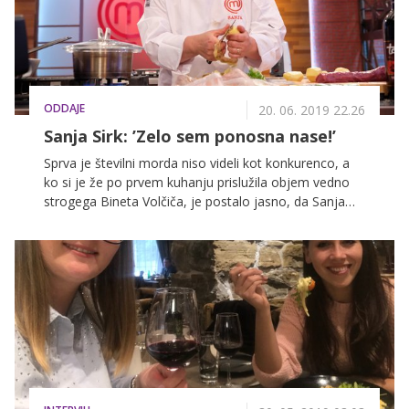
ODDAJE
20. 06. 2019 22.26
Sanja Sirk: ’Zelo sem ponosna nase!’
Sprva je številni morda niso videli kot konkurenco, a
ko si je že po prvem kuhanju prislužila objem vedno
strogega Bineta Volčiča, je postalo jasno, da Sanja
Sirk v MasterChefu misli resno. Napredovala je iz
tedna v teden, kot vodja je svojo ekipo prva pripeljala
na balkon, štirikrat preživela izločitveni izziv in se
minuli teden kot prva uvrstila v veliki finale 5. sezone.
Nocoj je morala z zgolj dvema točkama razlike
priznati premoč 20-letnemu Anžetu Kupleniku, kar pa
je sploh ni prizadelo.