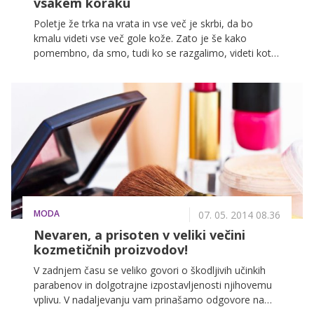
vsakem koraku
Poletje že trka na vrata in vse več je skrbi, da bo
kmalu videti vse več gole kože. Zato je še kako
pomembno, da smo, tudi ko se razgalimo, videti kot
iz škatlice. Mi z nasveti skrbimo za to, da česa ne
pozabite in da zase poskrbite kot zvezdnice
svetovnega formata.
MODA
07. 05. 2014 08.36
Nevaren, a prisoten v veliki večini
kozmetičnih proizvodov!
V zadnjem času se veliko govori o škodljivih učinkih
parabenov in dolgotrajne izpostavljenosti njihovemu
vplivu. V nadaljevanju vam prinašamo odgovore na