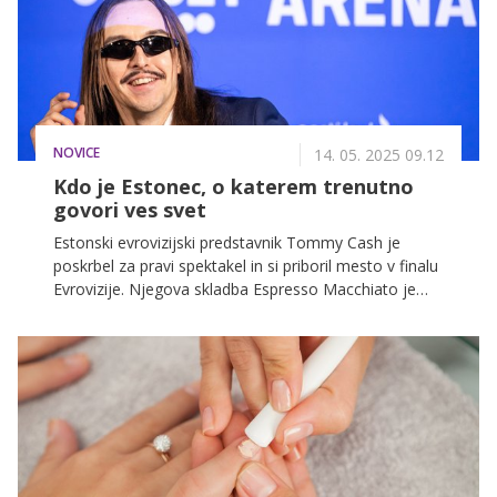
NOVICE
14. 05. 2025 09.12
Kdo je Estonec, o katerem trenutno
govori ves svet
Estonski evrovizijski predstavnik Tommy Cash je
poskrbel za pravi spektakel in si priboril mesto v finalu
Evrovizije. Njegova skladba Espresso Macchiato je
zaradi drznega poigravanja z italijanskimi simboli – od
kulinarike do mafije – v Italiji sprožila val ogorčenja in
razgretih odzivov.