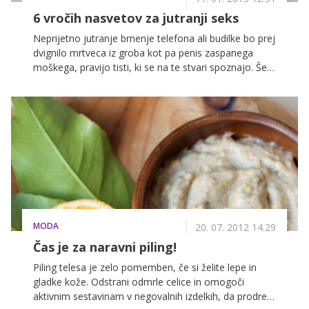
6 vročih nasvetov za jutranji seks
Neprijetno jutranje brnenje telefona ali budilke bo prej
dvignilo mrtveca iz groba kot pa penis zaspanega
moškega, pravijo tisti, ki se na te stvari spoznajo. Še
tako močna jutranja erekcija bo splahnela zaradi
stresnega piskanja budilke. Zato jo, če le morete,
utišajte ali pa povsem ugasnite. Drage dame,
ponujamo vam nasvet: prelevite se v seksi budilko in
svojo boljšo polovico zjutraj prebudite kar same.
Poglejte, kako ...
MODA
20. 07. 2012 14.29
Čas je za naravni piling!
Piling telesa je zelo pomemben, če si želite lepe in
gladke kože. Odstrani odmrle celice in omogoči
aktivnim sestavinam v negovalnih izdelkih, da prodrejo