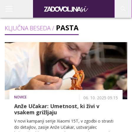
PASTA
KLJUČNA BESEDA /
NOVICE
06. 10. 2025 09.15
Anže Učakar: Umetnost, ki živi v
vsakem grižljaju
V novi kampanji serije Xiaomi 15T, v zgodbi o strasti
do detajlov, zasije Anže Učakar, ustvarjalec