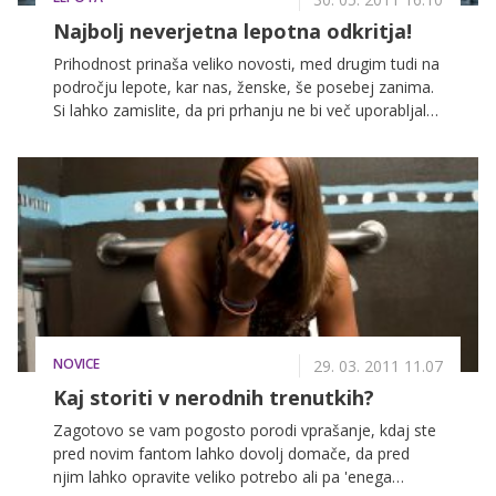
Najbolj neverjetna lepotna odkritja!
Prihodnost prinaša veliko novosti, med drugim tudi na
področju lepote, kar nas, ženske, še posebej zanima.
Si lahko zamislite, da pri prhanju ne bi več uporabljale
vode? Ali pa, da vam bi ogledalo povedalo, koliko
kreme nanesite na telo? Vse to in še več nas morda
čaka že v prihodnjih letih.
NOVICE
29. 03. 2011 11.07
Kaj storiti v nerodnih trenutkih?
Zagotovo se vam pogosto porodi vprašanje, kdaj ste
pred novim fantom lahko dovolj domače, da pred
njim lahko opravite veliko potrebo ali pa 'enega