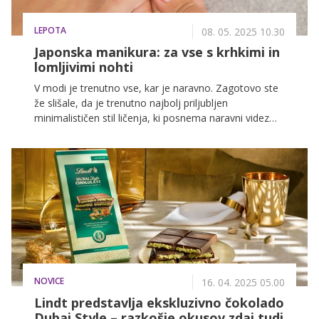
LEPOTA
08. 05. 2025 10.30
Japonska manikura: za vse s krhkimi in
lomljivimi nohti
V modi je trenutno vse, kar je naravno. Zagotovo ste
že slišale, da je trenutno najbolj priljubljen
minimalističen stil ličenja, ki posnema naravni videz
oz. videz brez ličil, zdaj pa se je ta minimalizem
preselil še na nohte.
NOVICE
16. 04. 2025 05.00
Lindt predstavlja ekskluzivno čokolado
Dubai Style – razkošje okusov zdaj tudi