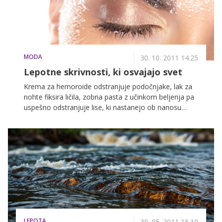
MODA
30. 10. 2011 14.25
Lepotne skrivnosti, ki osvajajo svet
Krema za hemoroide odstranjuje podočnjake, lak za
nohte fiksira ličila, zobna pasta z učinkom beljenja pa
uspešno odstranjuje lise, ki nastanejo ob nanosu
kreme za porjavitev. Pametne ženske svojih lepotnih
skrivnosti nikoli ne izdajo svoji boljši polovici, mi pa
smo pripravili nekaj bizarnih, a učinkovitih nasvetov, ki
jih brez skrbi lahko delite s svojimi prijateljicami.
LEPOTA
30. 05. 2011 16.10