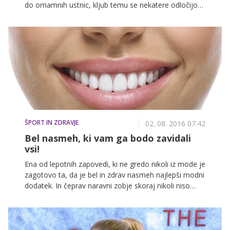
do omamnih ustnic, kljub temu se nekatere odločijo
za obisk lepotnega kirurga. A tudi brez tega lahko z
nekaj triki dosežete podoben učinek.
ŠPORT IN ZDRAVJE
02. 08. 2016 07.42
Bel nasmeh, ki vam ga bodo zavidali
vsi!
Ena od lepotnih zapovedi, ki ne gredo nikoli iz mode je
zagotovo ta, da je bel in zdrav nasmeh najlepši modni
dodatek. In čeprav naravni zobje skoraj nikoli niso
snežno beli, je zaradi podob s televizije, jumbo
plakatov in hollywoodskih zvezdnic, ki se nam
smehljajo z naslovnic, bel nasmeh postal 'must have'
in sinonim lepote. Dejstvo je, da ni nič lepšega od