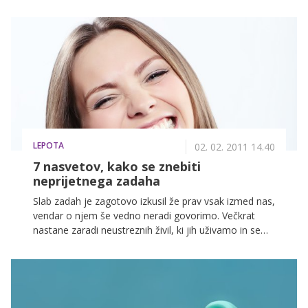
spustite'. Čeprav je vse povsem naravno in vsi tako
kakamo kot lulamo, se včasih znajdemo v nerodni
situaciji, kjer ne vidimo izhoda, ne da bi se osramotile.
LEPOTA
02. 02. 2011 14.40
7 nasvetov, kako se znebiti
neprijetnega zadaha
Slab zadah je zagotovo izkusil že prav vsak izmed nas,
vendar o njem še vedno neradi govorimo. Večkrat
nastane zaradi neustreznih živil, ki jih uživamo in se
pojavlja kljub redni ustni higieni. Čeprav ga nikoli ne
bomo mogli za vedno odstraniti, vam ponujamo
nekaj koristnih nasvetov, ki bodo vsekakor pripomogli
k boljšemu vonju in okusu.