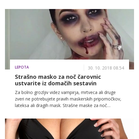
LEPOTA
30. 10. 2018 08.54
Strašno masko za noč čarovnic
ustvarite iz domačih sestavin
Za bolno grozljiv videz vampirja, mrtveca ali druge
zveri ne potrebujete pravih maskerskih pripomočkov,
lateksa ali dragih mask. Strašne maske za noč
čarovnic lahko namreč naredite iz pripomočkov, ki jih
boste našli kar v domači shrambi ali najbližji trgovini z
živili, za manj kot 10 evrov.