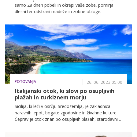
samo 28 dneh pobeli in okrepi vaše zobe, pomirja
dlesni ter odstrani madeže in zobne obloge.
POTOVANJA
26. 06. 2023 05.00
Italijanski otok, ki slovi po osupljivih
plažah in turkiznem morju
Sicilija, ki leži v osrčju Sredozemlja, je zakladnica
naravnih lepot, bogate zgodovine in živahne kulture.
Čeprav je otok znan po osupljivih plažah, starodavnih
ruševinah in slastni kulinariki, pa je na njem mogoče
raziskati še veliko več kot le najbolj znane turistične