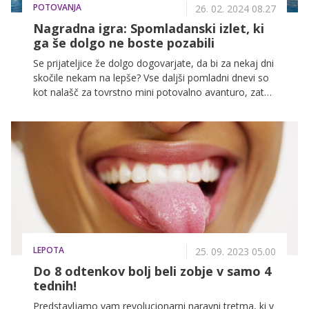
POTOVANJA
26. 02. 2024 08.27
Nagradna igra: Spomladanski izlet, ki
ga še dolgo ne boste pozabili
Se prijateljice že dolgo dogovarjate, da bi za nekaj dni
skočile nekam na lepše? Vse daljši pomladni dnevi so
kot nalašč za tovrstno mini potovalno avanturo, zato
smo pripravili nabor morebitnih zanimivih krajev za
odličen ženski 'road trip', prilagamo pa še seznam
stvari, ki nikakor ne smejo manjkati v vaših kovčkih.
LEPOTA
25. 09. 2023 05.00
Do 8 odtenkov bolj beli zobje v samo 4
tednih!
Predstavljamo vam revolucionarni naravni tretma, ki v