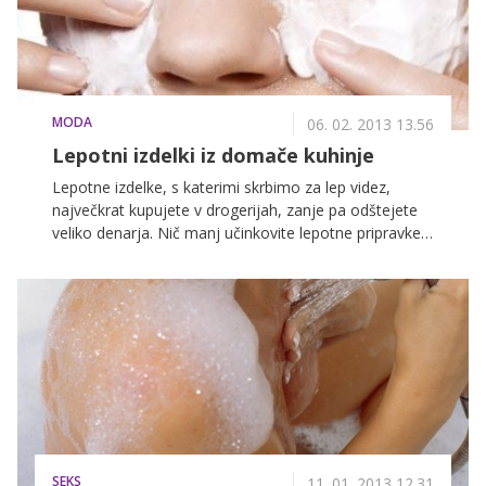
MODA
06. 02. 2013 13.56
Lepotni izdelki iz domače kuhinje
Lepotne izdelke, s katerimi skrbimo za lep videz,
največkrat kupujete v drogerijah, zanje pa odštejete
veliko denarja. Nič manj učinkovite lepotne pripravke
lahko pripravite kar doma. S tem boste prihranile
veliko denarja, obenem pa se boste izognile
škodljivim kemikalijam, ki so pogosto prisotne v
tovrstnih izdelkih. Tokrat vam razkrivamo, kako
pripraviti obrazno in lasno masko, kremo za roke ter
balzam za ustnice.
SEKS
11. 01. 2013 12.31