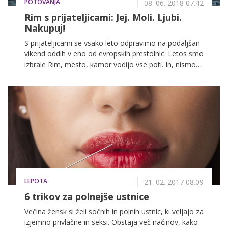
POTOVANJA
08. 06. 2018 07.42
Rim s prijateljicami: Jej. Moli. Ljubi.
Nakupuj!
S prijateljicami se vsako leto odpravimo na podaljšan
vikend oddih v eno od evropskih prestolnic. Letos smo
izbrale Rim, mesto, kamor vodijo vse poti. In, nismo
naredile napake.
LEPOTA
21. 02. 2017 08.09
6 trikov za polnejše ustnice
Večina žensk si želi sočnih in polnih ustnic, ki veljajo za
izjemno privlačne in seksi. Obstaja več načinov, kako