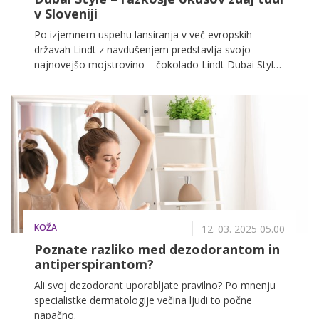
v Sloveniji
Po izjemnem uspehu lansiranja v več evropskih
državah Lindt z navdušenjem predstavlja svojo
najnovejšo mojstrovino – čokolado Lindt Dubai Style
– zdaj tudi v Sloveniji.
KOŽA
12. 03. 2025 05.00
Poznate razliko med dezodorantom in
antiperspirantom?
Ali svoj dezodorant uporabljate pravilno? Po mnenju
specialistke dermatologije večina ljudi to počne
napačno.