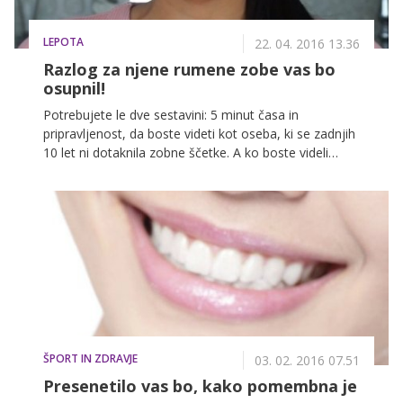
LEPOTA
22. 04. 2016 13.36
Razlog za njene rumene zobe vas bo
osupnil!
Potrebujete le dve sestavini: 5 minut časa in
pripravljenost, da boste videti kot oseba, ki se zadnjih
10 let ni dotaknila zobne ščetke. A ko boste videli
rezultat, se boste strinjali, da je bilo popolnoma
vredno!
ŠPORT IN ZDRAVJE
03. 02. 2016 07.51
Presenetilo vas bo, kako pomembna je