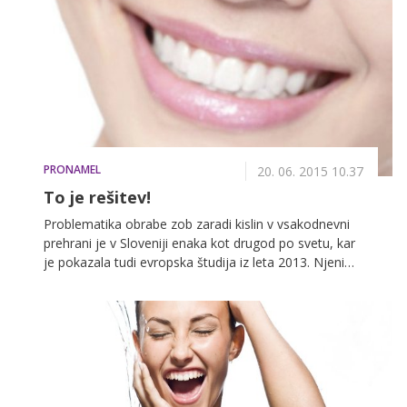
ničesar, s čimer jih ogrožate, ste se močno zmotili. Po
presenetljivi resnici o tem, kako sadje, zelenjava,
gazirane pijače in marsikatera druga živila povzročajo
kislinsko erozijo zob, vam sedaj razkrivamo, v
kakšnem stanju so v resnici vaši zobje!
PRONAMEL
20. 06. 2015 10.37
To je rešitev!
Problematika obrabe zob zaradi kislin v vsakodnevni
prehrani je v Sloveniji enaka kot drugod po svetu, kar
je pokazala tudi evropska študija iz leta 2013. Njeni
rezultati razkrivajo, da kar tretjina mlajših odraslih že
kaže znake obrabe zob zaradi kislin v vsakodnevni
prehrani, kot so oslabljenja sklenina, vidno tanjši
zobje, prosojnost, porumenelost, izguba leska in
potemnitev zob. Zaskrbljujoči pa so tudi rezultati naše
raziskave, ki so pomemeben znak, da je pri
preprečevanju kislinske erozije, najbolj pomembna