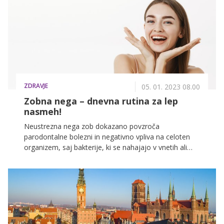
točke.
ZDRAVJE
05. 01. 2023 08.00
Zobna nega – dnevna rutina za lep
nasmeh!
Neustrezna nega zob dokazano povzroča
parodontalne bolezni in negativno vpliva na celoten
organizem, saj bakterije, ki se nahajajo v vnetih ali
krvavečih dlesnih, potujejo do ostalih organov ter
povečujejo tveganje za infarkt, možgansko kap in
obolenje pljuč.