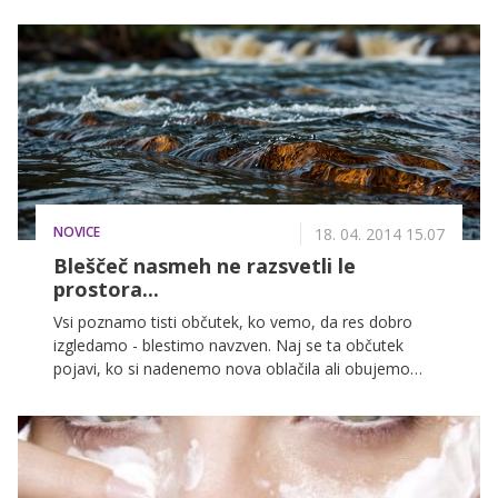
vprašanja, zakaj so škodljivi in zakaj se jih vse več
ljudi izogiba.
NOVICE
18. 04. 2014 15.07
Bleščeč nasmeh ne razsvetli le
prostora...
Vsi poznamo tisti občutek, ko vemo, da res dobro
izgledamo - blestimo navzven. Naj se ta občutek
pojavi, ko si nadenemo nova oblačila ali obujemo
nove čevlje s peto, tega malega dviga samozavesti ni
mogoče zanikati. A skrivnost občutka, da blestite, ne
tiči v vaši garderobi, temveč v vašem bleščečem
nasmehu.