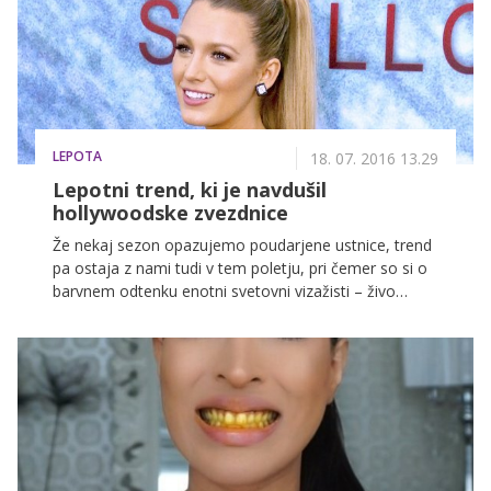
nasmeška, pri katerem v oči padejo bleščeči beli
zobje. Z njimi se počutimo bolj samozavestne, več se
smejimo in smo posledično tudi bolj privlačne.
LEPOTA
18. 07. 2016 13.29
Lepotni trend, ki je navdušil
hollywoodske zvezdnice
Že nekaj sezon opazujemo poudarjene ustnice, trend
pa ostaja z nami tudi v tem poletju, pri čemer so si o
barvnem odtenku enotni svetovni vizažisti – živo
rdeče ustnice kot pri Sneguljčici, v kombinaciji z belo
snežno poltjo ali nasmehom!