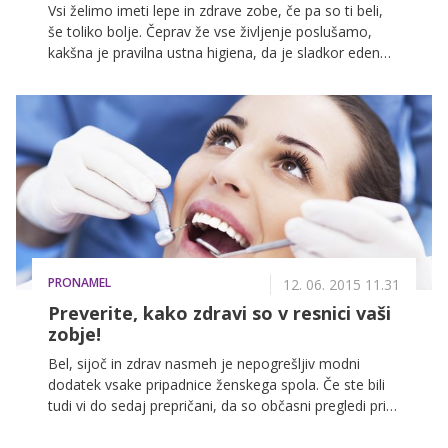
Vsi želimo imeti lepe in zdrave zobe, če pa so ti beli,
še toliko bolje. Čeprav že vse življenje poslušamo,
kakšna je pravilna ustna higiena, da je sladkor eden
izmed največjih sovražnikov zdravih zob in da brez
rednih obiskov zobozdravnika ne gre, se veliko ljudi
sooča s kariesom, občutljivostjo zob, ki jo povzročata
pijača in hrana, ter težavami z dlesnimi. Do tega pride,
ko se poruši naravni obrambni mehanizem ust, ki pa
ga lahko znova okrepite na povsem preprost način.
PRONAMEL
12. 06. 2015 11.31
Preverite, kako zdravi so v resnici vaši
zobje!
Bel, sijoč in zdrav nasmeh je nepogrešljiv modni
dodatek vsake pripadnice ženskega spola. Če ste bili
tudi vi do sedaj prepričani, da so občasni pregledi pri
zobozdravniku in redno ščetkanje zob dovolj za
ohranjanje njihovega zdravja in da ne počnete