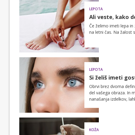
LEPOTA
Ali veste, kako 
Če želimo imeti lepa in
na letni čas. Na žalos
LEPOTA
Si želiš imeti go
Obrvi brez dvoma defin
del vašega obraza. In m
nanašanja izdelkov, la
da te postanejo gostej
KOŽA