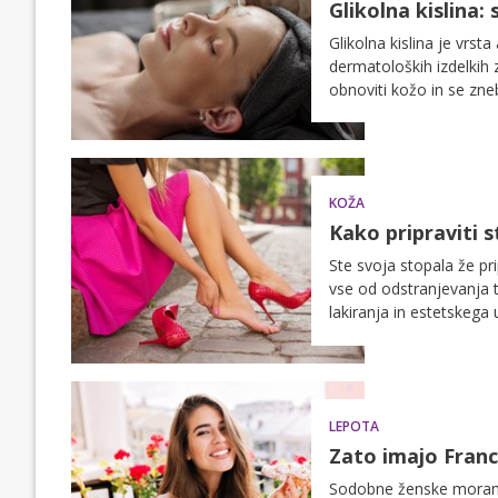
Glikolna kislina:
Glikolna kislina je vrst
dermatoloških izdelkih z
obnoviti kožo in se zne
KOŽA
Kako pripraviti 
Ste svoja stopala že p
vse od odstranjevanja t
lakiranja in estetskega
LEPOTA
Zato imajo Franc
Sodobne ženske moramo