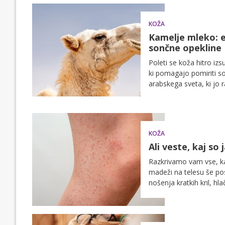
KOŽA
Kamelje mleko: e
sončne opekline
Poleti se koža hitro iz
ki pomagajo pomiriti so
arabskega sveta, ki jo 
soncu.
KOŽA
Ali veste, kaj so
Razkrivamo vam vse, kar
madeži na telesu še pos
nošenja kratkih kril, hla