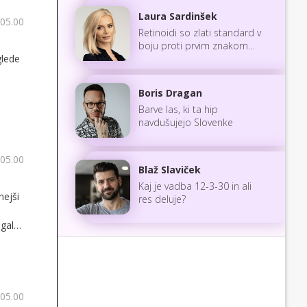
Laura Sardinšek
 05.00
Retinoidi so zlati standard v
boju proti prvim znakom
glede
staranja
Boris Dragan
Barve las, ki ta hip
navdušujejo Slovenke
 05.00
Blaž Slaviček
Kaj je vadba 12-3-30 in ali
nejši
res deluje?
gala,
 05.00