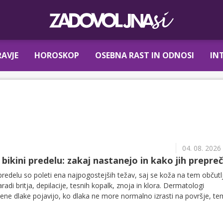
AVJE
HOROSKOP
OSEBNA RAST IN ODNOSI
IN
04. 08. 2026
bikini predelu: zakaj nastanejo in kako jih prepreč
 predelu so poleti ena najpogostejših težav, saj se koža na tem občut
aradi britja, depilacije, tesnih kopalk, znoja in klora. Dermatologi
ene dlake pojavijo, ko dlaka ne more normalno izrasti na površje, t
vzroči vnetje, rdečico ali bolečo bunkico.