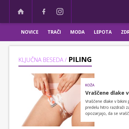
NOVICE
TRAČI
MODA
LEPOTA
ZDR
PILING
KLJUČNA BESEDA /
KOŽA
Vraščene dlake v 
Vraščene dlake v bikini
predelu hitro razdraži z
opozarjajo, da se vrašč
se ujame pod kožo in po