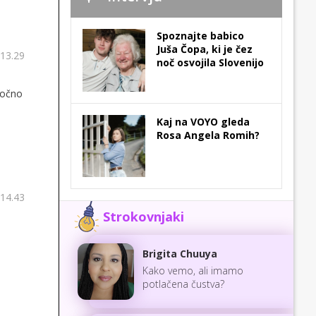
Spoznajte babico
Juša Čopa, ki je čez
 13.29
noč osvojila Slovenijo
močno
Kaj na VOYO gleda
Rosa Angela Romih?
 14.43
Strokovnjaki
Brigita Chuuya
Kako vemo, ali imamo
potlačena čustva?