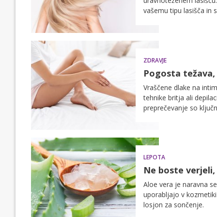
uravnoteženem lasišču. 
vašemu tipu lasišča in 
močnih las.
ZDRAVJE
Pogosta težava, 
Vraščene dlake na inti
tehnike britja ali depila
preprečevanje so ključni
LEPOTA
Ne boste verjeli
Aloe vera je naravna se
uporabljajo v kozmetiki 
losjon za sončenje.