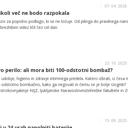
07. 04. 2026
nikoli več ne bodo razpokala
akov za popolno podlago, ki se ne ločuje. Od pilinga do pravilnega nan
 brezhiben videz ličil čez cel dan.
23. 10. 2025
vo perilo: ali mora biti 100-odstotni bombaž?
 udobje, higieno in zdravje intimnega predela. Katero izbrati, iz česa 
00-odstotno bombažno, kako ga negovati in čemu se je bolje izogniti?
o strokovnjakinje NIJZ, ljubljanske Naravoslovnotehniške fakultete in 
15. 09. 2025
i v 24 urah napolniti baterije