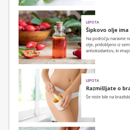
LEPOTA
Šipkovo olje ima 
Na področju naravne neg
olje, pridobljeno iz sem
antioksidantov, ki imajo
LEPOTA
Razmišljate o bra
Še niste bile na brazils