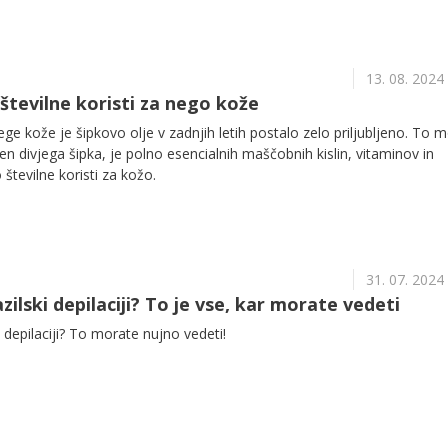
13. 08. 2024
številne koristi za nego kože
e kože je šipkovo olje v zadnjih letih postalo zelo priljubljeno. To 
en divjega šipka, je polno esencialnih maščobnih kislin, vitaminov in
 številne koristi za kožo.
31. 07. 2024
zilski depilaciji? To je vse, kar morate vedeti
ki depilaciji? To morate nujno vedeti!