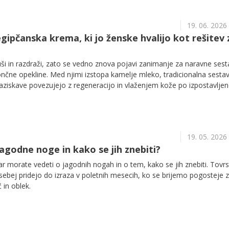
19. 06. 2026
gipčanska krema, ki jo ženske hvalijo kot rešitev 
suši in razdraži, zato se vedno znova pojavi zanimanje za naravne sest
nčne opekline. Med njimi izstopa kamelje mleko, tradicionalna sestav
raziskave povezujejo z regeneracijo in vlaženjem kože po izpostavljen
19. 05. 2026
 jagodne noge in kako se jih znebiti?
 morate vedeti o jagodnih nogah in o tem, kako se jih znebiti. Tovrs
ebej pridejo do izraza v poletnih mesecih, ko se brijemo pogosteje z
č in oblek.