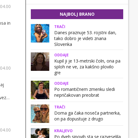
 04.00
NAJBOLJ BRANO
osa in
TRAČI
Danes praznuje 53. rojstni dan,
tako dobro je videti znana
Slovenka
ODDAJE
Kupil ji je 13-metrski čoln, ona pa
sploh ne ve, za kakšno plovilo
 04.00
gre
ODDAJE
naj
Po romantičnem zmenku sledi
nepričakovan preobrat
Zveze
TRAČI
Doma ga čaka noseča partnerka,
on pa dopustuje z drugo
 04.00
KRALJEVO
Po dveh sinovih sta se razveselila