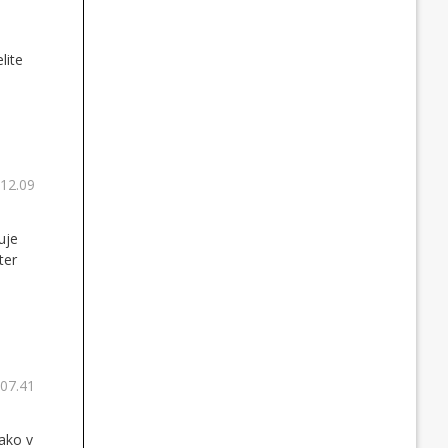
lite
 12.09
uje
ter
 07.41
ako v