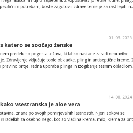
Nega lasišča ni nujno zapletena. Z vzpostavitvijo redne rutine, prilag
specifičnim potrebam, boste zagotovili zdrave temelje za rast lepih in
01. 03. 2025
s katero se soočajo ženske
mnem predelu so pogosta težava, ki lahko nastane zaradi nepravilne
cije. Zdravljenje vključuje tople obkladke, piling in antiseptične kreme. 
 pravilno britje, redna uporaba pilinga in izogibanje tesnim oblačilom.
14. 08. 2024
, kako vsestranska je aloe vera
stavina, znana po svojih pomirjevalnih lastnostih. Njeni sokovi se
in izdelkih za osebno nego, kot so vlažilna krema, milo, krema za brit