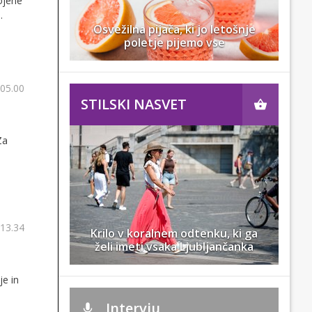
ojene
Osvežilna pijača, ki jo letošnje
poletje pijemo vse
 05.00
STILSKI NASVET
Za
 13.34
Krilo v koralnem odtenku, ki ga
želi imeti vsaka Ljubljančanka
je in
Intervju