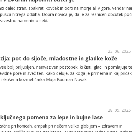
ti daleč stran, spakirati kovček in oditi na morje ali v gore. Vendar n
pušča hitrega oddiha. Dobra novica je, da je za resničen občutek poč
a zavestno namenimo sebi.
23. 06. 2025
ja: pot do sijoče, mladostne in gladke kože
e bolj priljubljen, neinvaziven postopek, ki čisti, gladi in pomlajuje te
evidne pore in svež ten. Kako deluje, za koga je primerna in kaj pričak
je izkušena kozmetičarka Maja Bauman Novak.
28. 05. 2025
 ključnega pomena za lepe in bujne lase
začne pri konicah, ampak pri nečem veliko globljem – zdravem in