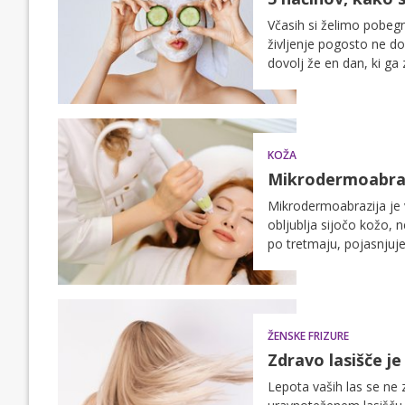
Včasih si želimo pobegni
življenje pogosto ne do
dovolj že en dan, ki g
KOŽA
Mikrodermoabrazi
Mikrodermoabrazija je vs
obljublja sijočo kožo, n
po tretmaju, pojasnju
ŽENSKE FRIZURE
Zdravo lasišče je
Lepota vaših las se ne 