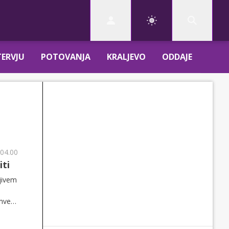
TERVJU
POTOVANJA
KRALJEVO
ODDAJE
 04.00
iti
ljivem
emveč