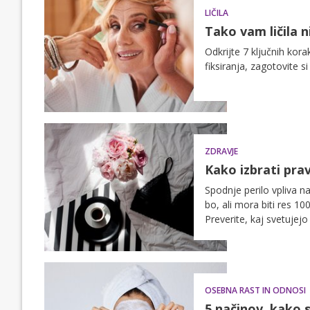
LIČILA
Tako vam ličila 
Odkrijte 7 ključnih kor
fiksiranja, zagotovite si
ZDRAVJE
Kako izbrati pra
Spodnje perilo vpliva na
bo, ali mora biti res 1
Preverite, kaj svetujej
potrošnikov Slovenije.
OSEBNA RAST IN ODNOSI
5 načinov, kako s