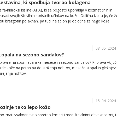
 sestavina, ki spodbuja tvorbo kolagena
a alfa-hidroksi kisline (AHA), ki se pogosto uporablja v kozmetičnih in
aradi svojih številnih koristnih učinkov na kožo. Odlična izbira je, če že
biti brazgotin po aknah, pa tudi na sploh je odločna za nego kože.
08. 05. 2024
stopala na sezono sandalov?
ripravile na spomladanske mesece in sezono sandalov? Priprava vključ
rde kože na petah pa do striženja nohtov, masaže stopal in gležnjev 
 urejanja nohtov.
15. 04. 2024
ozinje tako lepo kožo
 znati vsakodnevno spretno krmariti med številnimi obveznostmi, t