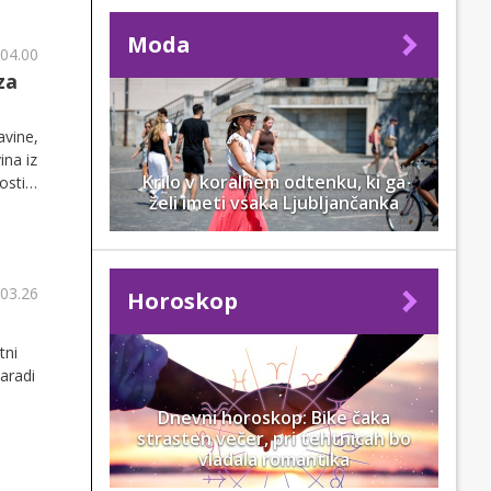
Moda
 04.00
za
avine,
ina iz
Krilo v koralnem odtenku, ki ga
osti
želi imeti vsaka Ljubljančanka
 03.26
Horoskop
tni
aradi
Dnevni horoskop: Bike čaka
strasten večer, pri tehtnicah bo
vladala romantika