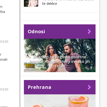
še deklice
am
itka
Odnosi
 04.00
r
3 razlogi za pogoste poletne
ovati
prepire med partnerji in kako jih
rešiti
Prehrana
 04.00