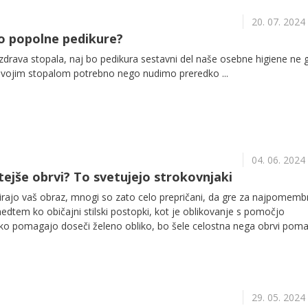
20. 07. 2024
do popolne pedikure?
 zdrava stopala, naj bo pedikura sestavni del naše osebne higiene ne 
t svojim stopalom potrebno nego nudimo preredko ...
04. 06. 2024
stejše obrvi? To svetujejo strokovnjaki
irajo vaš obraz, mnogi so zato celo prepričani, da gre za najpomemb
edtem ko običajni stilski postopki, kot je oblikovanje s pomočjo
hko pomagajo doseči želeno obliko, bo šele celostna nega obrvi poma
še.
29. 05. 2024