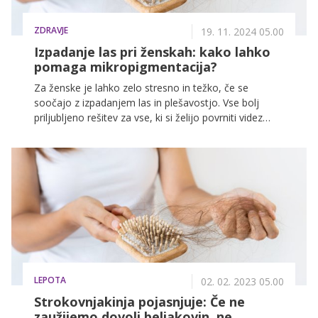
ZDRAVJE
19. 11. 2024 05.00
Izpadanje las pri ženskah: kako lahko
pomaga mikropigmentacija?
Za ženske je lahko zelo stresno in težko, če se
soočajo z izpadanjem las in plešavostjo. Vse bolj
priljubljeno rešitev za vse, ki si želijo povrniti videz
polnejšega lasišča brez kirurških posegov, predstavlja
mikropigmentacija lasišča. Vse o inovativnem
postopku, ki "vrača samozavest in občutek svobode",
je razložila strokovnjakinja Maja Dominič.
LEPOTA
02. 02. 2023 05.00
Strokovnjakinja pojasnjuje: Če ne
zaužijemo dovolj beljakovin, ne