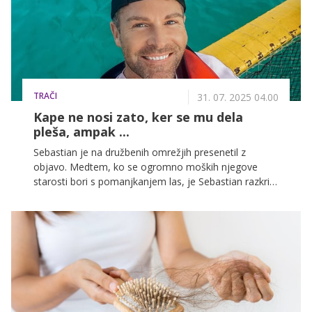
pojasnjuje ginekologinja Eva Drmota.
TRAČI
31. 07. 2025 04.00
Kape ne nosi zato, ker se mu dela
pleša, ampak ...
Sebastian je na družbenih omrežjih presenetil z
objavo. Medtem, ko se ogromno moških njegove
starosti bori s pomanjkanjem las, je Sebastian razkril,
da jih 'ima še preveč'.