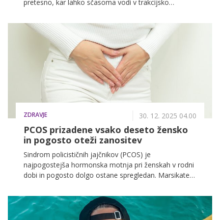
pretesno, kar lahko sčasoma vodi v trakcijsko
alopecijo. Kako jo pravočasno prepoznati, kako speti
lase brez škode in kaj narediti, če se redčenje že kaže,
pojasnjuje priznani slovenski frizer Tomaž Turk.
ZDRAVJE
30. 12. 2025 04.00
PCOS prizadene vsako deseto žensko
in pogosto oteži zanositev
Sindrom policističnih jajčnikov (PCOS) je
najpogostejša hormonska motnja pri ženskah v rodni
dobi in pogosto dolgo ostane spregledan. Marsikatera
ženska zanj izve šele ob nerednih menstruacijah,
težavah z zanositvijo ali kožnih spremembah. Kaj
PCOS pomeni, kako vpliva na plodnost, kako poteka
zdravljenje in kaj lahko ženska naredi sama,