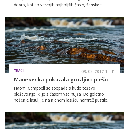
dobro, kot so v svojih najboljših časih, ženske s
partnerjevim izpadanjem las nismo tako zelo
obremenjene. Čeprav bo vaš dragi po vsej verjetnosti
zaradi čedalje manj kocin na glavi postal vse bolj
nesamozavesten, ga spodbudno potrepljajte po rami
in mu povejte, da bo vam kot obritoglavec mogoče še
celo bolj všeč. Konec koncev ne želite, da bi se njegov
skrhan ego odražal tudi v posteljnih aktivnostih.
TRAČI
09. 08. 2012 14.41
Manekenka pokazala grozljivo plešo
Naomi Campbell se spopada s hudo težavo,
plešavostjo, ki je s časom vse hujša. Dolgoletno
nošenje lasulj je na njenem lasišču namreč pustilo
grozljive posledice, ki so jih paparaci že večkrat
ovekovečili. Tokrat so jo ujeli na dopustu, poglejte
fotografije ...