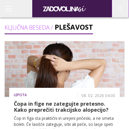
PLEŠAVOST
KLJUČNA BESEDA /
LEPOTA
08. 02. 2026 04.00
Čopa in fige ne zategujte pretesno.
Kako preprečiti trakcijsko alopecijo?
Čop in figa sta praktični in urejeni pričeski, a ne smeta
boleti. Če lasišče zateguje, srbi ali peče, so lasje speti