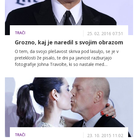
TRAČI
25. 02. 2016 07.51
Grozno, kaj je naredil s svojim obrazom
O tem, da svojo plešavost skriva pod lasuljo, se je v
preteklosti že pisalo, te dni pa javnost razburjajo
fotografije Johna Travolte, ki so nastale med
snemanjem serije Ljudstvo proti O.J. Simpsonu, ki te
dni prihaja na male ekrane.
TRAČI
23. 10. 2015 11.02