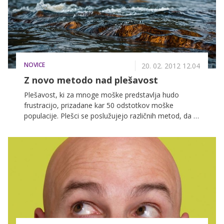
NOVICE
20. 02. 2012 12.04
Z novo metodo nad plešavost
Plešavost, ki za mnoge moške predstavlja hudo
frustracijo, prizadane kar 50 odstotkov moške
populacije. Plešci se poslužujejo različnih metod, da bi
obnovili svoje lase, najnovejša pa prihaja iz Velike
Britanije in pomeni pravo revolucijo. Lasje bodo
namreč na plešasti glavi znova 'zrasli' s tetovažo.
Verjeli ali ne, postopek je iz dneva v dan bolj
priljubljen.