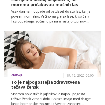
moremo pričakovati močnih las
Vsak dan nam odpade od petdeset do sto las, kar je
povsem normalno. Večinoma gre za lase, ki so že v
fazi odpadanja, sočasno pa nam rastejo tudi novi
(podmladek). Če nam dnevno izpade več kot sto las,
lahko že govorimo o težavah. O izpadanju las, kaj so
razlogi zanje in kako lahko izboljšamo svoje stanje,
smo se pogovarjali tudi s trihologinjo Klaudijo Piskar.
ZDRAVJE
19. 12. 2020 06.00
To je najpogostejša zdravstvena
težava žensk
Sindrom policističnih jajčnikov je najbolj pogosta
težava žensk v rodni dobi. Bolnice imajo med drugim
lahko hormonske motnje, težave pri zanositvi,