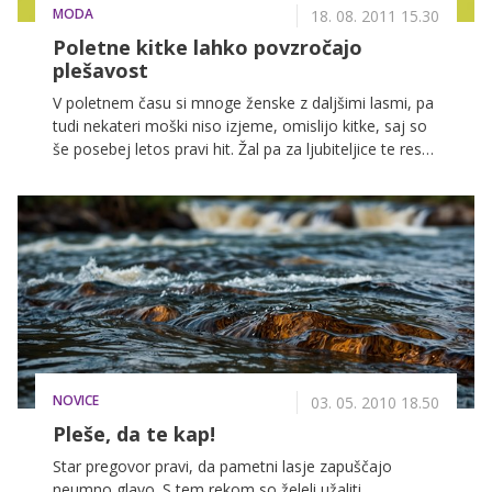
MODA
18. 08. 2011 15.30
Poletne kitke lahko povzročajo
plešavost
V poletnem času si mnoge ženske z daljšimi lasmi, pa
tudi nekateri moški niso izjeme, omislijo kitke, saj so
še posebej letos pravi hit. Žal pa za ljubiteljice te resda
zelo praktične pričeske prihaja slaba novica. Kitke,
spletene tesno ob glavi, namreč lahko povzročajo
plešavost. In te si prav nobena predstavnica nežnega
spola ne želi.
NOVICE
03. 05. 2010 18.50
Pleše, da te kap!
Star pregovor pravi, da pametni lasje zapuščajo
neumno glavo. S tem rekom so želeli užaliti