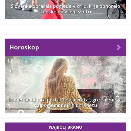
Slovenka obračala poglede v krilu, ki je obnorelo
ženske po vsem svetu
Horoskop
Danes se odpira portal 'Levja vrata', gre za enega
najpomembnejših dni v letu
NAJBOLJ BRANO