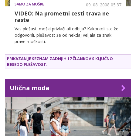
SAMO ZA MOŠKE
09. 08. 2008 05.37
VIDEO: Na prometni cesti trava ne
raste
Vas plešasti moški privlači ali odbija? Kakorkoli ste že
odgovorili, plešavost že od nekdaj veljala za znak
prave moškosti.
PRIKAZAN JE SEZNAM ZADNJIH 17 ČLANKOV S KLJUČNO
BESEDO
PLEŠAVOST
.
Ulična moda