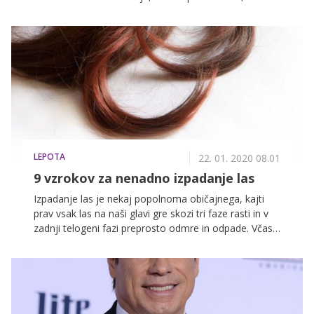
prekomerno težo in težave z uravnavanjem inzulina. A
simptome je možno omiliti s pravilno prehrano.
LEPOTA
22. 01. 2020 08.01
9 vzrokov za nenadno izpadanje las
Izpadanje las je nekaj popolnoma običajnega, kajti
prav vsak las na naši glavi gre skozi tri faze rasti in v
zadnji telogeni fazi preprosto odmre in odpade. Včasih
je za izpadanje vendarle krivo kaj drugega – tudi
nekatera bolezenska stanja. Tukaj je devet mogočih
vzrokov za nenadno izpadanje las.