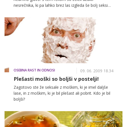
nesrečnika, ki pa lahko brez las izgleda še bolj seksi
kot z bujno pričesko.
OSEBNA RAST IN ODNOSI
09. 06. 2009 18.34
Plešasti moški so boljši v postelji!
Zagotovo ste že seksale z moškim, ki je imel daljše
lase, in z moškim, ki je bil plešast ali pobrit. Kdo je bil
boljši?