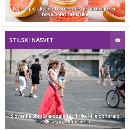
To je pijača, ki jo letošnje poletje naročajo vsi -
nova poletna klasika
STILSKI NASVET
Slovenka obračala poglede v krilu, ki je obnorelo
ženske po vsem svetu