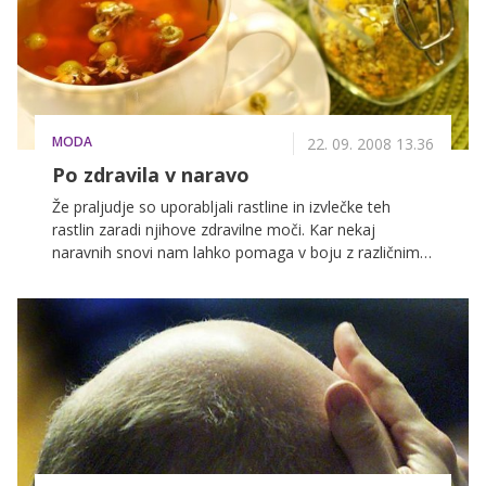
MODA
22. 09. 2008 13.36
Po zdravila v naravo
Že praljudje so uporabljali rastline in izvlečke teh
rastlin zaradi njihove zdravilne moči. Kar nekaj
naravnih snovi nam lahko pomaga v boju z različnimi
težavami. Le vedeti moramo, kje jih iskati in za kaj jih
uporabljati.