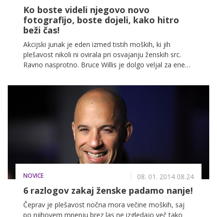
Ko boste videli njegovo novo
fotografijo, boste dojeli, kako hitro
beži čas!
Akcijski junak je eden izmed tistih moških, ki jih
plešavost nikoli ni ovirala pri osvajanju ženskih src.
Ravno nasprotno. Bruce Willis je dolgo veljal za enega
izmed najbolj zaželenih zvezdnikov na svetu, a tako
kot vsi tudi on ni mogel ubežati letom.
NOVICE
08. 01. 2014 08.24
6 razlogov zakaj ženske padamo nanje!
Čeprav je plešavost nočna mora večine moških, saj
po njihovem mnenju brez las ne izgledajo več tako