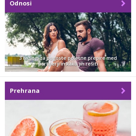
Odnosi
3 razlogi za pogoste poletne prepire med
partnerji in kako jih rešiti
Prehrana