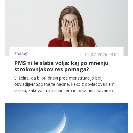
ZDRAVJE
15. 07. 2026 04.00
PMS ni le slaba volja: kaj po mnenju
strokovnjakov res pomaga?
Si želite, da bi bili dnevi pred menstruacijo bolj
obvladljivi? Spoznajte načine, kako z obvladovanjem
stresa, kakovostnim spancem in pravilnimi navadami
povrniti izgubljeno energijo in se počutiti
samozavestno.