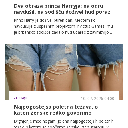
Dva obraza princa Harryja: na odru
navdušil, na sodišču doživel hud poraz
Princ Harry je doživel buren dan. Medtem ko
navdušuje z uspešnim projektom Invictus Games, mu
je britansko sodišče zadalo hud udarec z zavrnitvijo
tožbe proti vplivni medijski hiši.
ZDRAVJE
10. 07. 2026 04.00
Najpogostejša poletna težava, o
kateri ženske redko govorimo
Drgnjenje med nogami je ena najpogostejših poletnih
težav, s katero se soočamo ženske vseh starosti. V