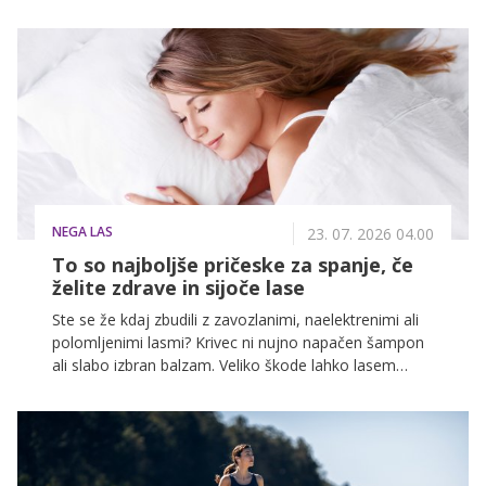
plavamo, igra pomembno vlogo. Morska voda in
bazenska voda namreč na kožo delujeta povsem
drugače, zato tudi nega po kopanju ne bi smela biti
enaka.
NEGA LAS
23. 07. 2026 04.00
To so najboljše pričeske za spanje, če
želite zdrave in sijoče lase
Ste se že kdaj zbudili z zavozlanimi, naelektrenimi ali
polomljenimi lasmi? Krivec ni nujno napačen šampon
ali slabo izbran balzam. Veliko škode lahko lasem
povzročimo tudi ponoči, medtem ko spimo.