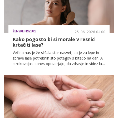
ŽENSKE FRIZURE
25. 06. 2026 04.00
Kako pogosto bi si morale v resnici
krtačiti lase?
Večina nas je že slišala star nasvet, da je za lepe in
zdrave lase potrebnih sto potegov s krtačo na dan. A
strokovnjaki danes opozarjajo, da zdravje in videz las
nista odvisna od števila potegov, temveč predvsem
od pravilne nege in zmernosti pri krtačenju.