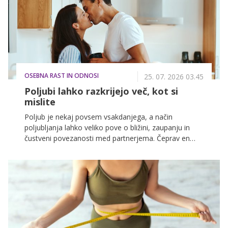
posebej neprijetno je, ko se zdi, da se vse to zgodi
brez pravega razloga: rutina nege ostaja enaka,
hormoni niso krivi, koža pa se kljub temu upira.
OSEBNA RAST IN ODNOSI
25. 07. 2026 03.45
Poljubi lahko razkrijejo več, kot si
mislite
Poljub je nekaj povsem vsakdanjega, a način
poljubljanja lahko veliko pove o bližini, zaupanju in
čustveni povezanosti med partnerjema. Čeprav en
sam poljub ne more razkriti vsega o razmerju, lahko
drobne navade pogosto povedo več, kot se
zavedamo.