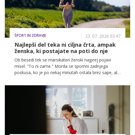
ŠPORT IN ZDRAVJE
23. 07. 2026 03.47
Najlepši del teka ni ciljna črta, ampak
ženska, ki postajate na poti do nje
Ob besedi tek se marsikateri ženski najprej pojavi
misel: "To ni zame." Morda se spomni zadnjega
poskusa, ko je po nekaj minutah ostala brez sape, ali
pa pogleda tekače v parku in dobi občutek, da so oni
iz neke druge kategorije: bolj fit, bolj vzdržljivi, bolj
športni. Kot da obstaja neka nevidna meja, čez katero
moraš stopiti, preden se lahko poimenuješ tekačica.