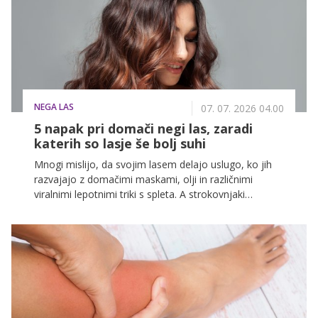
zaupal trener Boris Fluher.
NEGA LAS
07. 07. 2026 04.00
5 napak pri domači negi las, zaradi
katerih so lasje še bolj suhi
Mnogi mislijo, da svojim lasem delajo uslugo, ko jih
razvajajo z domačimi maskami, olji in različnimi
viralnimi lepotnimi triki s spleta. A strokovnjaki
opozarjajo, da lahko nekatere navade povzročijo
ravno nasprotni učinek – lasje postanejo še bolj suhi,
krhki in brez leska.