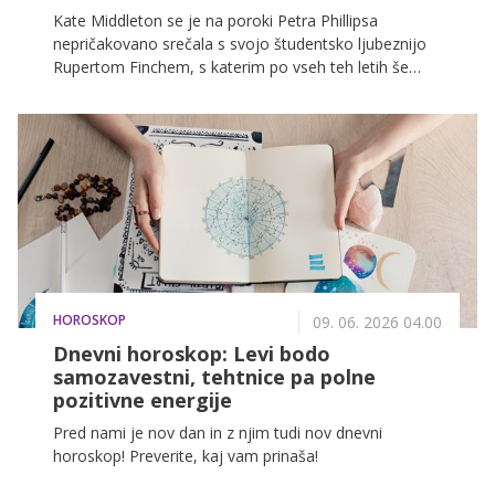
Kate Middleton se je na poroki Petra Phillipsa
nepričakovano srečala s svojo študentsko ljubeznijo
Rupertom Finchem, s katerim po vseh teh letih še
vedno ohranja spoštljiv odnos.
HOROSKOP
09. 06. 2026 04.00
Dnevni horoskop: Levi bodo
samozavestni, tehtnice pa polne
pozitivne energije
Pred nami je nov dan in z njim tudi nov dnevni
horoskop! Preverite, kaj vam prinaša!