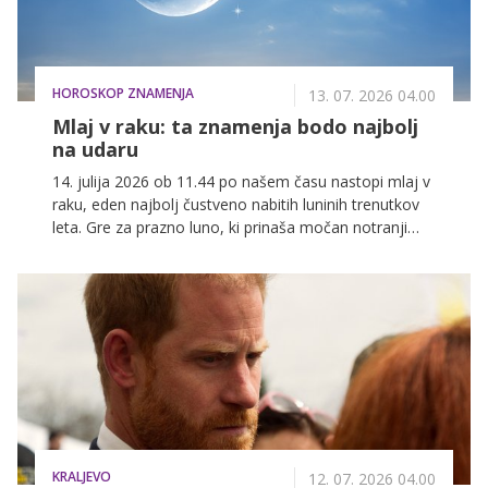
HOROSKOP ZNAMENJA
13. 07. 2026 04.00
Mlaj v raku: ta znamenja bodo najbolj
na udaru
14. julija 2026 ob 11.44 po našem času nastopi mlaj v
raku, eden najbolj čustveno nabitih luninih trenutkov
leta. Gre za prazno luno, ki prinaša močan notranji
premik, potrebo po varnosti ter priložnost za nov
začetek na področjih doma, družine in osebnih
čustvenih temeljev.
KRALJEVO
12. 07. 2026 04.00