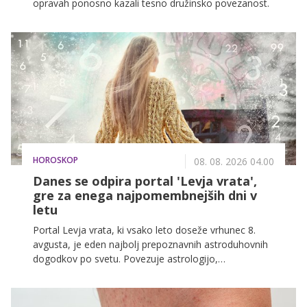
opravah ponosno kazali tesno družinsko povezanost.
HOROSKOP
08. 08. 2026 04.00
Danes se odpira portal 'Levja vrata',
gre za enega najpomembnejših dni v
letu
Portal Levja vrata, ki vsako leto doseže vrhunec 8.
avgusta, je eden najbolj prepoznavnih astroduhovnih
dogodkov po svetu. Povezuje astrologijo,
numerologijo in simboliko egipčanske zvezde Sirij,
zato ga mnogi opisujejo kot čas intenzivne energije,
manifestacije in osebne rasti.