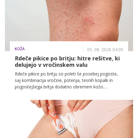
KOŽA
05. 08. 2026 04.00
Rdeče pikice po britju: hitre rešitve, ki
delujejo v vročinskem valu
Rdeče pikice po britju so poleti še posebej pogoste,
saj kombinacija vročine, potenja, tesnih kopalk in
pogostejšega britja dodatno obremeni kožo.
Dermatologi opozarjajo, da gre najpogosteje za
blago obliko vnetja foliklov, ki nastane, ko je koža po
britju razdražena, pore pa so zamašene z znojem, olji
ali ostanki izdelkov. Najpogosteje se pojavijo na bikini
predelu in pod pazduho, kjer je koža tanjša in bolj
občutljiva.