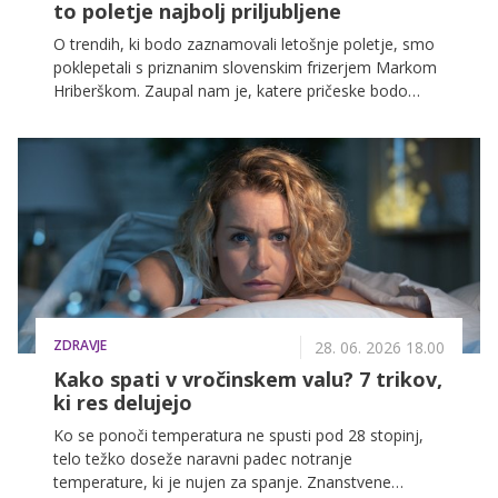
to poletje najbolj priljubljene
O trendih, ki bodo zaznamovali letošnje poletje, smo
poklepetali s priznanim slovenskim frizerjem Markom
Hriberškom. Zaupal nam je, katere pričeske bodo
letos kraljevale na plažah, kakšne barvne tehnike
bodo ustvarile popoln "sunkissed" učinek in kako lase
zaščititi pred soncem, soljo ter klorom.
ZDRAVJE
28. 06. 2026 18.00
Kako spati v vročinskem valu? 7 trikov,
ki res delujejo
Ko se ponoči temperatura ne spusti pod 28 stopinj,
telo težko doseže naravni padec notranje
temperature, ki je nujen za spanje. Znanstvene