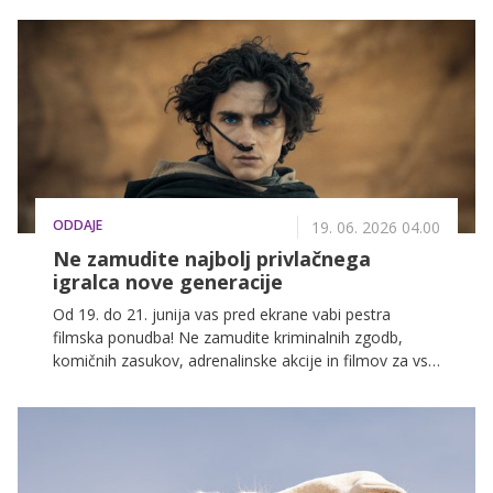
bolečina ali občutljivost vek, je to pogosto znak, da
potrebujemo bolj nežno nego in malo več pozornosti
pri odstranjevanju ličil.
ODDAJE
19. 06. 2026 04.00
Ne zamudite najbolj privlačnega
igralca nove generacije
Od 19. do 21. junija vas pred ekrane vabi pestra
filmska ponudba! Ne zamudite kriminalnih zgodb,
komičnih zasukov, adrenalinske akcije in filmov za vso
družino na POP TV, Kanalu A in KINO.