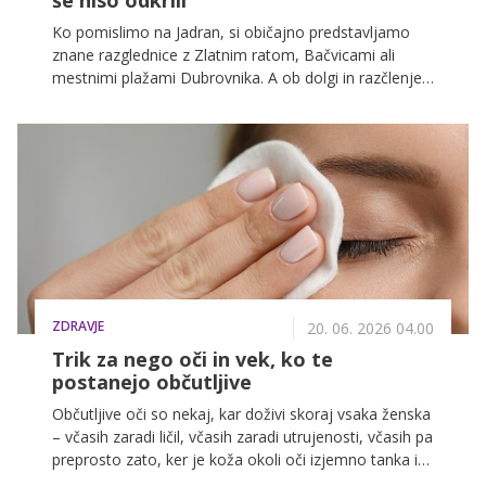
Ko pomislimo na Jadran, si običajno predstavljamo
znane razglednice z Zlatnim ratom, Bačvicami ali
mestnimi plažami Dubrovnika. A ob dolgi in razčlenjeni
jadranski obali se skrivajo tudi številni manj obiskani
kotički, kjer še vedno prevladuje kristalno čisto morje,
vonj po borovcih in občutek, da ste našli svoj skriti
kotiček.
ZDRAVJE
20. 06. 2026 04.00
Trik za nego oči in vek, ko te
postanejo občutljive
Občutljive oči so nekaj, kar doživi skoraj vsaka ženska
– včasih zaradi ličil, včasih zaradi utrujenosti, včasih pa
preprosto zato, ker je koža okoli oči izjemno tanka in
hitro odreagira. Ko se pojavi pekoč občutek, rahla