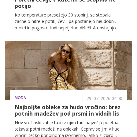
potijo
Ko temperature presežejo 30 stopinj, se stopala
začnejo hitreje potiti, čevlji pa postanejo neudobni,
mokri in pogosto tudi neprijetno dišeči. A obstajajo
modeli in materiali, ki to težavo učinkovito zmanjšajo.
Poletni čevlji, ki dihajo, odvajajo vlago in ne ustvarjajo
toplote, so ključ do udobja v vročinskem valu.
MODA
29. 07. 2026 04.00
Najboljše obleke za hudo vročino: brez
potnih madežev pod prsmi in vidnih lis
Nov vročinski val je tu in z njim tudi največja poletna
težava: potni madeži na oblekah. Čeprav se jim v hudi
vročini težko popolnoma izognemo, lahko z izbiro