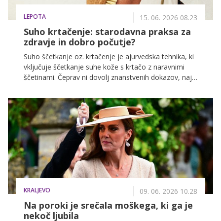
LEPOTA
15. 06. 2026 08.23
Suho krtačenje: starodavna praksa za
zdravje in dobro počutje?
Suho ščetkanje oz. krtačenje je ajurvedska tehnika, ki
vključuje ščetkanje suhe kože s krtačo z naravnimi
ščetinami. Čeprav ni dovolj znanstvenih dokazov, naj
bi imelo številne koristi za zdravje, kot so eksfoliacija
kože, spodbujanje limfnega sistema in izboljšanje
krvnega obtoka.
KRALJEVO
09. 06. 2026 10.28
Na poroki je srečala moškega, ki ga je
nekoč ljubila