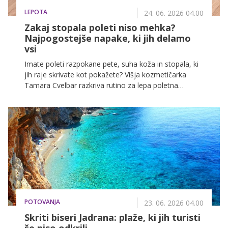
LEPOTA
24. 06. 2026 04.00
Zakaj stopala poleti niso mehka?
Najpogostejše napake, ki jih delamo
vsi
Imate poleti razpokane pete, suha koža in stopala, ki
jih raje skrivate kot pokažete? Višja kozmetičarka
Tamara Cvelbar razkriva rutino za lepa poletna
stopala in napake, ki jih dela večina žensk, ter
opozarja na viralne trike, ki lahko naredijo več škode
kot koristi.
POTOVANJA
23. 06. 2026 04.00
Skriti biseri Jadrana: plaže, ki jih turisti
še niso odkrili