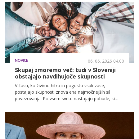
NOVICE
06. 06. 2026 04.00
Skupaj zmoremo več: tudi v Sloveniji
obstajajo navdihujoče skupnosti
V času, ko živimo hitro in pogosto vsak zase,
postajajo skupnosti znova ena najmočnejših sil
povezovanja. Po vsem svetu nastajajo pobude, ki
dokazujejo, da lahko skupaj ustvarimo bolj prijazno,
trajnostno in podporno okolje - tudi pri nas.