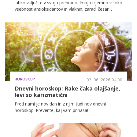
lahko vključite v svojo prehrano. Imajo izjemno visoko
vsebnost antioksidantov in vlaknin, zaradi česar
pozitivno vplivajo na številne telesne funkcije, še
posebej koristne pa so za ženske, saj podpirajo
zdravje kosti, hormonsko ravnovesje in zdravo kožo.
HOROSKOP
03. 06. 2026 04.00
Dnevni horoskop: Rake čaka olajšanje,
levi so karizmatični
Pred nami je nov dan in z njim tudi nov dnevni
horoskop! Preverite, kaj vam prinaša!