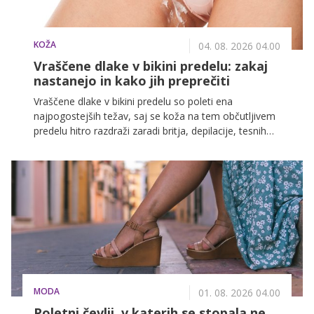
KOŽA
04. 08. 2026 04.00
Vraščene dlake v bikini predelu: zakaj
nastanejo in kako jih preprečiti
Vraščene dlake v bikini predelu so poleti ena
najpogostejših težav, saj se koža na tem občutljivem
predelu hitro razdraži zaradi britja, depilacije, tesnih
kopalk, znoja in klora. Dermatologi opozarjajo, da se
vraščene dlake pojavijo, ko dlaka ne more normalno
izrasti na površje, temveč se ujame pod kožo in
povzroči vnetje, rdečico ali bolečo bunkico.
MODA
01. 08. 2026 04.00
Poletni čevlji, v katerih se stopala ne