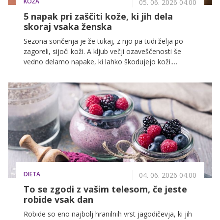
KOŽA
05. 06. 2026 04.00
5 napak pri zaščiti kože, ki jih dela
skoraj vsaka ženska
Sezona sončenja je že tukaj, z njo pa tudi želja po
zagoreli, sijoči koži. A kljub večji ozaveščenosti še
vedno delamo napake, ki lahko škodujejo koži.
Zaščita pred soncem ni samo stvar dopusta, ampak
vsakodnevna navada, skozi vse leto.
DIETA
04. 06. 2026 04.00
To se zgodi z vašim telesom, če jeste
robide vsak dan
Robide so eno najbolj hranilnih vrst jagodičevja, ki jih