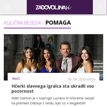
POMAGA
KLJUČNA BESEDA /
TRAČI
08. 08. 2026 04.00
Hčerki slavnega igralca sta ukradli vso
pozornost
Matt Damon je s soprogo Luciano in hčerama zasijal
na premieri Odiseje v Seulu, kjer so v elegantnih