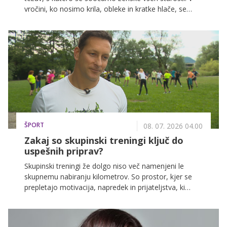
vročini, ko nosimo krila, obleke in kratke hlače, se
notranji deli stegen hitreje segrejejo, potijo in drgnejo
drug ob drugega, kar lahko povzroči boleče odrgnine.
Gre za povsem običajen pojav, ki nima nobene
povezave s telesno težo, temveč z anatomijo, kožo in
poletnimi razmerami. Kako lahko to preprečimo?
ŠPORT
08. 07. 2026 04.00
Zakaj so skupinski treningi ključ do
uspešnih priprav?
Skupinski treningi že dolgo niso več namenjeni le
skupnemu nabiranju kilometrov. So prostor, kjer se
prepletajo motivacija, napredek in prijateljstva, ki
marsikaterega tekača spremljajo tudi zunaj treningov.
Zakaj imajo tekaške skupine tako pomembno vlogo
pri pripravah na NLB Ljubljanski maraton, nam je