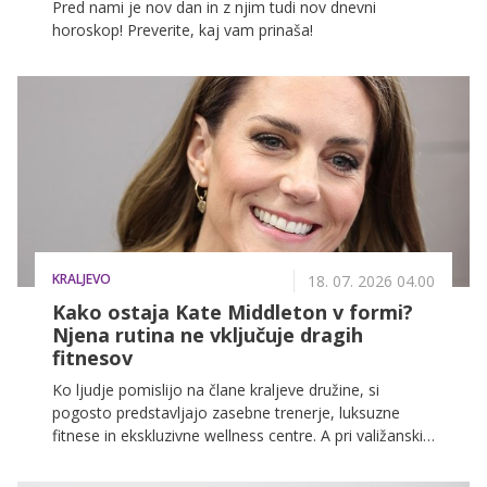
Pred nami je nov dan in z njim tudi nov dnevni
horoskop! Preverite, kaj vam prinaša!
KRALJEVO
18. 07. 2026 04.00
Kako ostaja Kate Middleton v formi?
Njena rutina ne vključuje dragih
fitnesov
Ko ljudje pomislijo na člane kraljeve družine, si
pogosto predstavljajo zasebne trenerje, luksuzne
fitnese in ekskluzivne wellness centre. A pri valižanski
princesi Kate Middleton je zgodba precej drugačna.