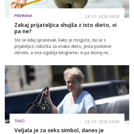
PREHRANA
24. 07. 2026 04.00
Zakaj prijateljica shujša z isto dieto, vi
pa ne?
Ste se kdaj spraševali, kako je mogoče, da se s
prijateljico odločita za enako dieto, jesta podobne
obroke, a ona izgublja kilograme, vi pa skoraj ne
opazite spremembe?
TRAČI
24. 07. 2026 04.00
Veljala je za seks simbol, danes je