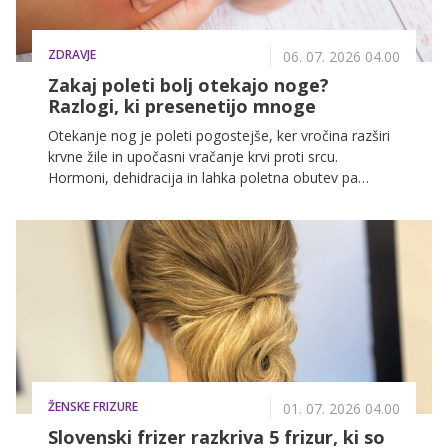
ZDRAVJE
06. 07. 2026 04.00
Zakaj poleti bolj otekajo noge?
Razlogi, ki presenetijo mnoge
Otekanje nog je poleti pogostejše, ker vročina razširi
krvne žile in upočasni vračanje krvi proti srcu.
Hormoni, dehidracija in lahka poletna obutev pa
težavo še okrepijo, zato se mnoge ženske julija
počutijo bolj utrujene in napihnjene.
ŽENSKE FRIZURE
01. 07. 2026 04.00
Slovenski frizer razkriva 5 frizur, ki so