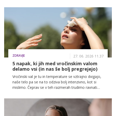
raziskave potrjujejo, da vročina neposredno moti
spanec, a obstajajo preverjeni načini, kako si lahko
pomagamo.
ZDRAVJE
27. 06. 2026 11.37
5 napak, ki jih med vročinskim valom
delamo vsi (in nas še bolj pregrejejo)
Vročinski val je tu in temperature se vztrajno dvigajo,
naše telo pa se na to odziva bolj intenzivno, kot si
mislimo. Čeprav se v teh razmerah trudimo ravnati
pravilno, pogosto počnemo stvari, ki nas v resnici še
bolj pregrejejo.