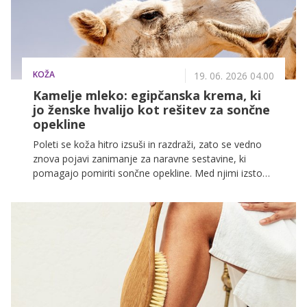
KOŽA
19. 06. 2026 04.00
Kamelje mleko: egipčanska krema, ki
jo ženske hvalijo kot rešitev za sončne
opekline
Poleti se koža hitro izsuši in razdraži, zato se vedno
znova pojavi zanimanje za naravne sestavine, ki
pomagajo pomiriti sončne opekline. Med njimi izstopa
kamelje mleko, tradicionalna sestavina iz arabskega
sveta, ki jo raziskave povezujejo z regeneracijo in
vlaženjem kože po izpostavljenosti soncu.