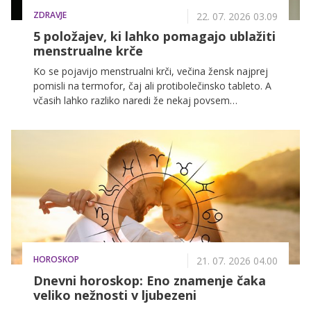
ZDRAVJE
22. 07. 2026 03.09
5 položajev, ki lahko pomagajo ublažiti
menstrualne krče
Ko se pojavijo menstrualni krči, večina žensk najprej
pomisli na termofor, čaj ali protibolečinsko tableto. A
včasih lahko razliko naredi že nekaj povsem
preprostega: način, kako sedimo, ležimo ali se
gibamo.
HOROSKOP
21. 07. 2026 04.00
Dnevni horoskop: Eno znamenje čaka
veliko nežnosti v ljubezeni