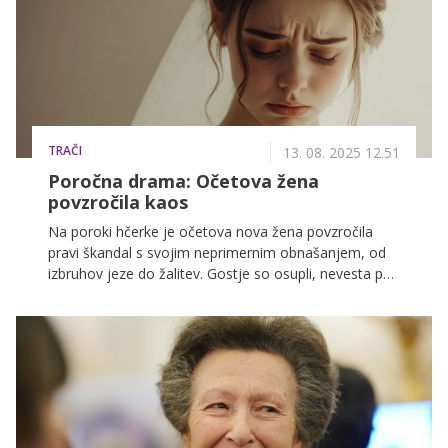
TRAČI
13. 08. 2025 12.51
Poročna drama: Očetova žena
povzročila kaos
Na poroki hčerke je očetova nova žena povzročila
pravi škandal s svojim neprimernim obnašanjem, od
izbruhov jeze do žalitev. Gostje so osupli, nevesta pa
zdaj razmišlja, ali naj se sooči z očetom.