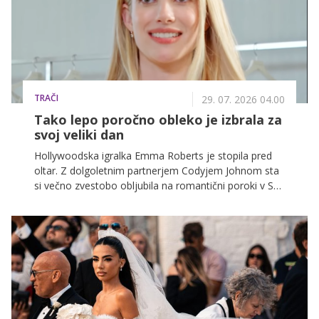
TRAČI
29. 07. 2026 04.00
Tako lepo poročno obleko je izbrala za
svoj veliki dan
Hollywoodska igralka Emma Roberts je stopila pred
oltar. Z dolgoletnim partnerjem Codyjem Johnom sta
si večno zvestobo obljubila na romantični poroki v Sun
Valleyju v ameriški zvezni državi Idaho, kjer so se
zbrali njuni najbližji družinski člani in prijatelji.