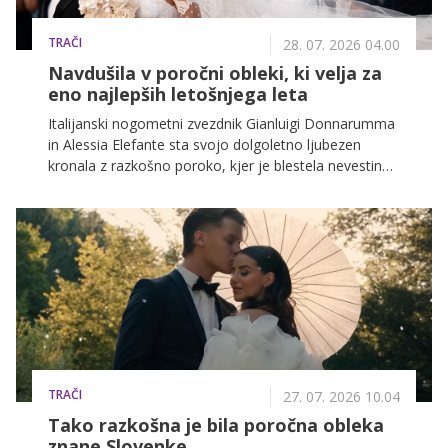
TRAČI
28. 07. 2026 04.00
Navdušila v poročni obleki, ki velja za
eno najlepših letošnjega leta
Italijanski nogometni zvezdnik Gianluigi Donnarumma
in Alessia Elefante sta svojo dolgoletno ljubezen
kronala z razkošno poroko, kjer je blestela nevestina
unikatna kreacija. Nevestina izbira čipkaste obleke s
korzetom in unikatnimi prosojnimi rokavi predstavlja
popoln navdih za moderne neveste, ki iščejo klasiko s
preobratom.
TRAČI
27. 07. 2026 10.04
Tako razkošna je bila poročna obleka
znane Slovenke