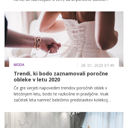
najele ali kupile, v vsakem primeru boste morale za
njo odšteti vsaj nekaj sto evrov. Kar pa je še vedno
precej manj, kot če bi si zaželele najdražjo poročno
obleko na svetu.
MODA
28. 01. 2020 07.49
Trendi, ki bodo zaznamovali poročne
obleke v letu 2020
Če gre verjeti napovedim trendov poročnih oblek v
letošnjem letu, bodo te razkošne in pravljične. Vsak
začetek leta namreč beležimo predstavitev kolekcij
poročnih oblek, ki so ključna izbira za popoln dan
vsake ženske.