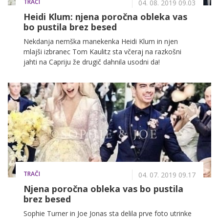
TRAČI
04. 08. 2019 09.03
Heidi Klum: njena poročna obleka vas
bo pustila brez besed
Nekdanja nemška manekenka Heidi Klum in njen
mlajši izbranec Tom Kaulitz sta včeraj na razkošni
jahti na Capriju že drugič dahnila usodni da!
TRAČI
04. 07. 2019 09.17
Njena poročna obleka vas bo pustila
brez besed
Sophie Turner in Joe Jonas sta delila prve foto utrinke