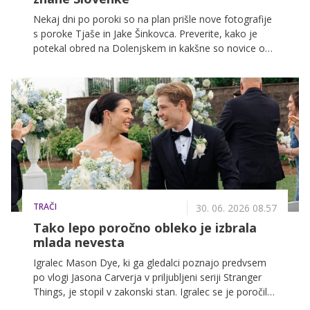
Nekaj dni po poroki so na plan prišle nove fotografije
s poroke Tjaše in Jake Šinkovca. Preverite, kako je
potekal obred na Dolenjskem in kakšne so novice o
pričakovanju njunega prvega otroka.
TRAČI
30. 06. 2026 08.57
Tako lepo poročno obleko je izbrala
mlada nevesta
Igralec Mason Dye, ki ga gledalci poznajo predvsem
po vlogi Jasona Carverja v priljubljeni seriji Stranger
Things, je stopil v zakonski stan. Igralec se je poročil s
svojo dolgoletno partnerko Carmen Joiner, njuna