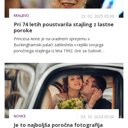
KRALJEVO
23. 02. 2025 05.00
Pri 74 letih poustvarila stajling z lastne
poroke
Princesa Anne je na uradnem sprejemu v
Buckinghamski palači zablestela v repliki svojega
poročnega stajlinga iz leta 1992. Gre za čudovit
kostim, ki pa je bil precej cenejši, kot si morda mislite.
NOVICE
03. 10. 2024 05.00
Je to najboljša poročna fotografija