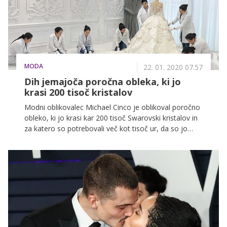
MODA
22. 01. 2020 07.57
Dih jemajoča poročna obleka, ki jo
krasi 200 tisoč kristalov
Modni oblikovalec Michael Cinco je oblikoval poročno
obleko, ki jo krasi kar 200 tisoč Swarovski kristalov in
za katero so potrebovali več kot tisoč ur, da so jo
dokončali.