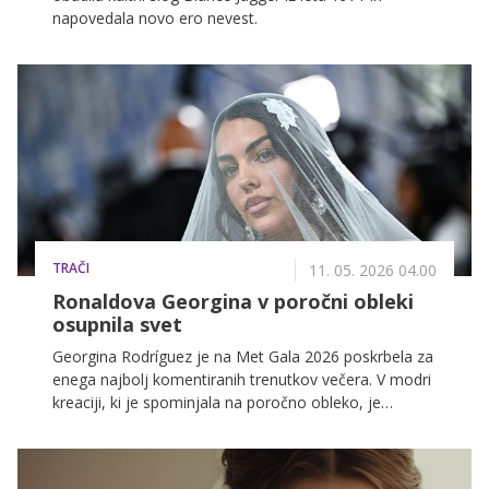
napovedala novo ero nevest.
TRAČI
11. 05. 2026 04.00
Ronaldova Georgina v poročni obleki
osupnila svet
Georgina Rodríguez je na Met Gala 2026 poskrbela za
enega najbolj komentiranih trenutkov večera. V modri
kreaciji, ki je spominjala na poročno obleko, je
sprožila val navdušenja in dodatno podžgala
pričakovanja pred poroko s Cristianom Ronaldom, ki
naj bi bila na vrsti septembra 2026.