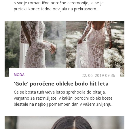
s svoje romantične poročne ceremonije, ki se je
pretekli konec tedna odvijala na prekrasnem
francoskem gradu.
MODA
22. 06. 2019 09.36
'Gole' poročene obleke bodo hit leta
Če se bosta tudi vidva letos sprehodila do oltarja,
verjetno že razmišljate, v kakšni poročni obleki boste
blestele na najbolj pomemben dan v vašem življenju.
Sodeč po napovedih modnih strokovnjakov bodo
največji trend leta 2019 'gole' poročne obleke.