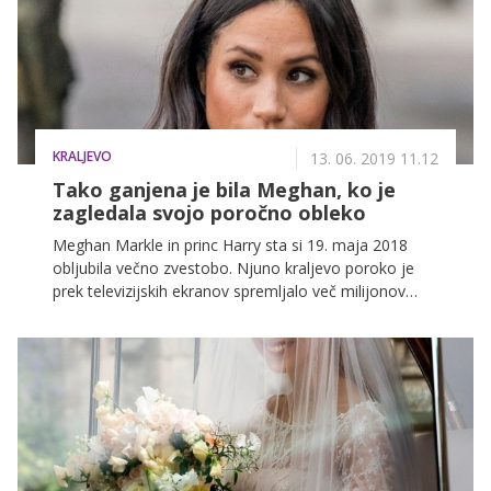
KRALJEVO
13. 06. 2019 11.12
Tako ganjena je bila Meghan, ko je
zagledala svojo poročno obleko
Meghan Markle in princ Harry sta si 19. maja 2018
obljubila večno zvestobo. Njuno kraljevo poroko je
prek televizijskih ekranov spremljalo več milijonov
ljudi, eden najlepših trenutkov razkošne poročne
ceremonije pa je bil tisti, ko je svet prvič videl poročno
obleko, ki jo je nosila vojvodinja Sussekška. Dih
jemajoča poročna obleka je delo modne hiše
Givenchy, nekaj mesecev po poroki jo je Meghan
lahko znova videla in obleka je v njej prebudila številne
lepe spomine in čustva.