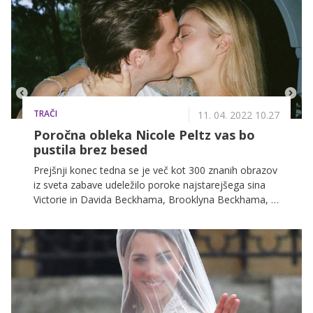
TRAČI
11. 04. 2022 10.27
Poročna obleka Nicole Peltz vas bo
pustila brez besed
Prejšnji konec tedna se je več kot 300 znanih obrazov
iz sveta zabave udeležilo poroke najstarejšega sina
Victorie in Davida Beckhama, Brooklyna Beckhama, z
bogato ameriško dedinjo Nicolo Peltz. Zdaj so v
javnost pricurljale prve fotografije, za to pa je bil
zadolžen kar britanski Vogue.