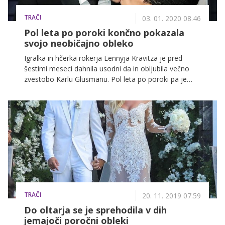
TRAČI
03. 01. 2020 08.46
Pol leta po poroki končno pokazala
svojo neobičajno obleko
Igralka in hčerka rokerja Lennyja Kravitza je pred
šestimi meseci dahnila usodni da in obljubila večno
zvestobo Karlu Glusmanu. Pol leta po poroki pa je
Zoë Kravitz na družbenem omrežju Instagram končno
delila fotografije svoje neobičajne poročne obleke.
TRAČI
20. 11. 2019 07.59
Do oltarja se je sprehodila v dih
jemajoči poročni obleki