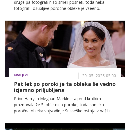
druge pa fotografi niso smeli posneti, toda nekaj
fotografij osupljive poročne obleke je vseeno
zaokrožilo po spletu.
KRALJEVO
29. 05. 2023 05.00
Pet let po poroki je ta obleka še vedno
izjemno priljubljena
Princ Harry in Meghan Markle sta pred kratkim
praznovala že 5. obletnico poroke, toda sanjska
poročna obleka vojvodinje Susseške ostaja v naših
mislih, kot bi bilo včeraj.