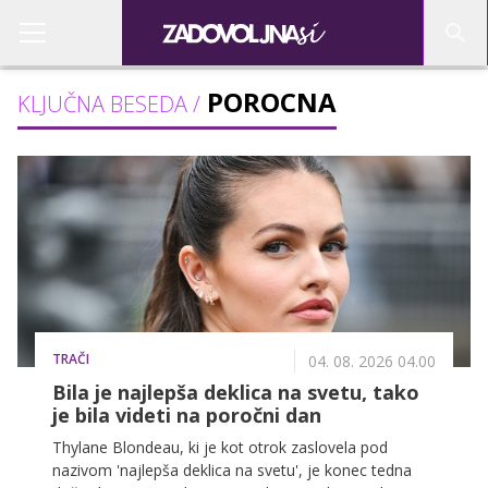
POROCNA
KLJUČNA BESEDA /
TRAČI
04. 08. 2026 04.00
Bila je najlepša deklica na svetu, tako
je bila videti na poročni dan
Thylane Blondeau, ki je kot otrok zaslovela pod
nazivom 'najlepša deklica na svetu', je konec tedna