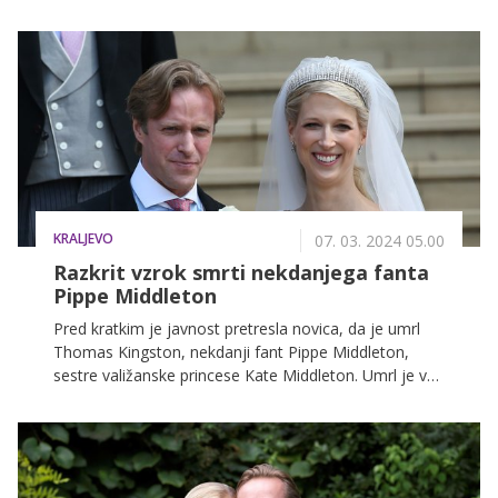
Orleansu.
KRALJEVO
07. 03. 2024 05.00
Razkrit vzrok smrti nekdanjega fanta
Pippe Middleton
Pred kratkim je javnost pretresla novica, da je umrl
Thomas Kingston, nekdanji fant Pippe Middleton,
sestre valižanske princese Kate Middleton. Umrl je v
46. letu starosti, zdaj pa je znano, zakaj.