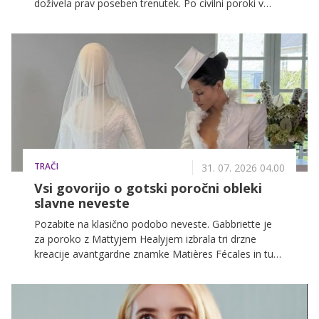
doživela prav poseben trenutek. Po civilni poroki v
Parizu sta z Benom Attalom svojo ljubezen proslavila
še z veliko slovesnostjo na jugu Francije, fotografije z
dogodka pa so navdušile številne oboževalce.
TRAČI
31. 07. 2026 04.00
Vsi govorijo o gotski poročni obleki
slavne neveste
Pozabite na klasično podobo neveste. Gabbriette je
za poroko z Mattyjem Healyjem izbrala tri drzne
kreacije avantgardne znamke Matières Fécales in tudi
pred oltarjem ostala zvesta svoji temačni,
nekonvencionalni estetiki. Največ pozornosti je
pritegnila bela poročna obleka, ki je bila vse prej kot
tradicionalna.