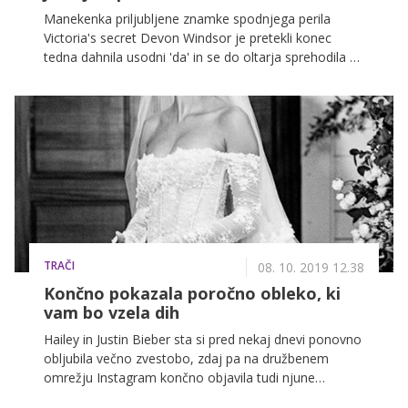
Manekenka priljubljene znamke spodnjega perila
Victoria's secret Devon Windsor je pretekli konec
tedna dahnila usodni 'da' in se do oltarja sprehodila v
prekrasni čipkasti poročni obleki.
TRAČI
08. 10. 2019 12.38
Končno pokazala poročno obleko, ki
vam bo vzela dih
Hailey in Justin Bieber sta si pred nekaj dnevi ponovno
obljubila večno zvestobo, zdaj pa na družbenem
omrežju Instagram končno objavila tudi njune
poročne fotografije.