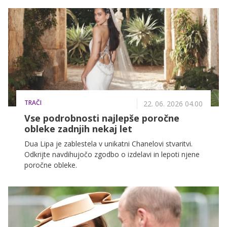
poroka pa je bila daleč od hollywoodskega blišča in
veliko bolj osredotočena na družino, prijatelje ter
intimne trenutke.
TRAČI
22. 06. 2026 04.00
Vse podrobnosti najlepše poročne
obleke zadnjih nekaj let
Dua Lipa je zablestela v unikatni Chanelovi stvaritvi.
Odkrijte navdihujočo zgodbo o izdelavi in lepoti njene
poročne obleke.