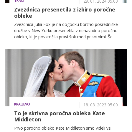
TRAČI
29. 01. 2024 05.00
Zvezdnica presenetila z izbiro poročne
obleke
Zvezdnica Julia Fox je na dogodku borzno posredniške
družbe v New Yorku presenetila z nenavadno poročno
obleko, ki je povzročila pravi šok med prisotnimi. Še
posebej pa je bil šokanten spodnji del obleke, ki je
razkril njeno spodnje perilo.
KRALJEVO
18. 08. 2023 05.00
To je skrivna poročna obleka Kate
Middleton
Prvo poročno obleko Kate Middleton smo videli vsi,