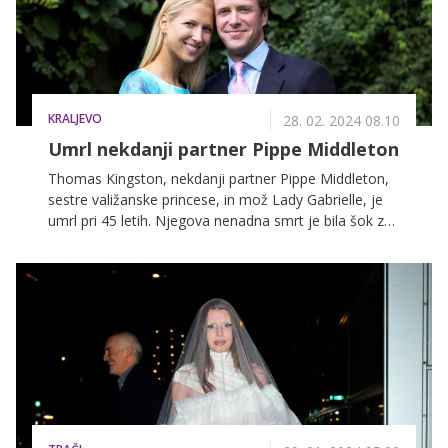
KRALJEVO
28. 02. 2024 08.10
Umrl nekdanji partner Pippe Middleton
Thomas Kingston, nekdanji partner Pippe Middleton,
sestre valižanske princese, in mož Lady Gabrielle, je
umrl pri 45 letih. Njegova nenadna smrt je bila šok za
celotno družino.