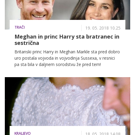
TRAČI
19. 05. 2018 10.25
Meghan in princ Harry sta bratranec in
sestrična
Britanski princ Harry in Meghan Markle sta pred dobro
uro postala vojvoda in vojvodinja Sussexa, v resnici
pa sta bila v daljnem sorodstvu že pred tem!
KRALJEVO
18. 05. 2018 14.08