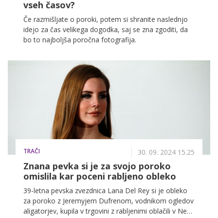
vseh časov?
Če razmišljate o poroki, potem si shranite naslednjo
idejo za čas velikega dogodka, saj se zna zgoditi, da
bo to najboljša poročna fotografija.
TRAČI
30. 09. 2024 15.25
Znana pevka si je za svojo poroko
omislila kar poceni rabljeno obleko
39-letna pevska zvezdnica Lana Del Rey si je obleko
za poroko z Jeremyjem Dufrenom, vodnikom ogledov
aligatorjev, kupila v trgovini z rabljenimi oblačili v New