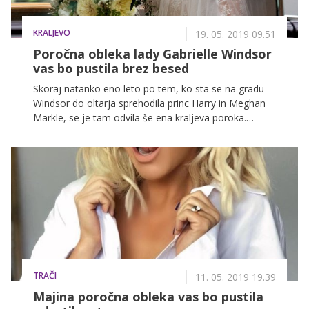
KRALJEVO
19. 05. 2019 09.51
Poročna obleka lady Gabrielle Windsor
vas bo pustila brez besed
Skoraj natanko eno leto po tem, ko sta se na gradu
Windsor do oltarja sprehodila princ Harry in Meghan
Markle, se je tam odvila še ena kraljeva poroka.
Večno ljubezen sta si namreč obljubila lady Gabriella
Windsor in Thomas Kingston, nevestina poročna
obleka pa je marsikoga spomnila na poročno obleko,
v kateri je eno let prej blestela vojvodinja Sussexa.
TRAČI
11. 05. 2019 19.39
Majina poročna obleka vas bo pustila