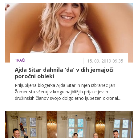
TRAČI
15. 09. 2019 09.35
Ajda Sitar dahnila 'da' v dih jemajoči
poročni obleki
Priljubljena blogerka Ajda Sitar in njen izbranec Jan
Žumer sta včeraj v krogu najbližjih prijateljev in
družinskih članov svojo dolgoletno ljubezen okronala
s poroko. Ta je bila nad vsemi pričakovanji, nevesta
pa je nosila eno najlepših poročnih oblek, kar smo jih
kdaj videli.