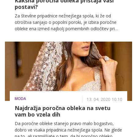
Kakšna poročna obleka pristaja vaši
postavi?
Za številne pripadnice nežnejšega spola, ki že od
otroštva sanjajo o popolni poroki, je izbira poročne
obleke ena izmed najbolj pomembnih odločitev pri
načrtovanju tega posebnega dne. Dejstvo je, da si
poročni dan zapomnimo za vse življenje in zlasti za
pripadnice nežnejšega spola, je zelo pomembno, da
so na ta dan videti popolno.
MODA
13. 04. 2020 10.10
Najdražja poročna obleka na svetu
vam bo vzela dih
Da poročne obleke stanejo pravo malo bogastvo,
dobro ve vsaka pripadnica nežnejšega spola. Ne glede
na to, ali razmišljate o tem, da bi poročno obleko