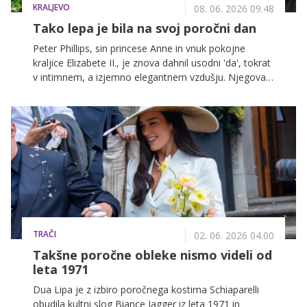
KRALJEVO
08. 06. 2026 09.48
Tako lepa je bila na svoj poročni dan
Peter Phillips, sin princese Anne in vnuk pokojne
kraljice Elizabete II., je znova dahnil usodni 'da', tokrat
v intimnem, a izjemno elegantnem vzdušju. Njegova
izbranka Harriet Sperling je zasijala v čudoviti poročni
obleki, več o njej pa si lahko preberete spodaj.
TRAČI
02. 06. 2026 04.00
Takšne poročne obleke nismo videli od
leta 1971
Dua Lipa je z izbiro poročnega kostima Schiaparelli
obudila kultni slog Biance Jagger iz leta 1971 in