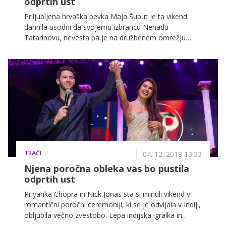
odprtih ust
Priljubljena hrvaška pevka Maja Šuput je ta vikend
dahnila usodni da svojemu izbrancu Nenadu
Tatarinovu, nevesta pa je na družbenem omrežju
Instagram že razkrila svojo poročno obleko!
TRAČI
04. 12. 2018 13.33
Njena poročna obleka vas bo pustila
odprtih ust
Priyanka Chopra in Nick Jonas sta si minuli vikend v
romantični poročni ceremoniji, ki se je odvijala v Indiji,
obljubila večno zvestobo. Lepa indijska igralka in
nekdanja Miss sveta je osupnila v prekrasni čipkasti