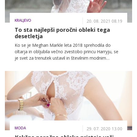
KRALJEVO
20. 08. 2021 08.19
To sta najlepši poročni obleki tega
desetletja
Ko se je Meghan Markle leta 2018 sprehodila do
oltarja in obljubila večno zvestobo princu Harryju, se
je svet za trenutek ustavil in številnim modnim
kritikom je zastal dih. Razlog za to je bila poročna
obleka, ki jo je nosila susseška vojvodinja in pod
katero se je podpisala modna hiša Givenchy. Da gre
za eno najlepših poročnih oblek vseh časov, pa priča
tudi dejstvo, da so jo pri reviji Tatler razglasili za
najbolj priljubljeno obleko tega desetletja, medtem ko
se je njena svakinja Kate Middleton uvrstila na drugo
mesto.
MODA
29. 07. 2020 13.00