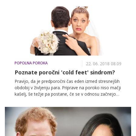
poročni obleki, ki so jo izdelovali 1826 ur.
POPOLNA POROKA
22. 06. 2018 08.09
Poznate poročni 'cold feet' sindrom?
Pravijo, da je predporočni čas eden izmed stresnejših
obdobij v življenju para. Priprave na poroko niso mačji
kašelj, še težje pa postane, če se v odnosu začnejo
pojavljati konflikti in napetosti, ki kar kličejo po
pomislekih in dvomih. V mislih se tako začnejo
porajati vprašanja: Je zares pravi zame? Bom srečna z
njim? Sem se prenaglil/-a s poroko? Običajno
pomisleki hitro minejo, pozornost pa jim moramo
posvetiti, ko postanejo dolgotrajnejši in intenzivnejši.