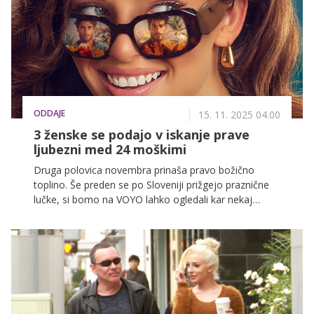
ODDAJE
15. 11. 2025 04.00
3 ženske se podajo v iskanje prave
ljubezni med 24 moškimi
Druga polovica novembra prinaša pravo božično
toplino. Še preden se po Sloveniji prižgejo praznične
lučke, si bomo na VOYO lahko ogledali kar nekaj
božičnih filmov. To pa še zdaleč ni edina novost, ki
prihaja na VOYO!