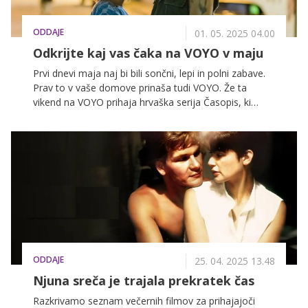
ODDAJE
01. 05. 2025 04.00
Odkrijte kaj vas čaka na VOYO v maju
Prvi dnevi maja naj bi bili sončni, lepi in polni zabave.
Prav to v vaše domove prinaša tudi VOYO. Že ta
vikend na VOYO prihaja hrvaška serija Časopis, ki
raziskuje, kako politika, korupcija in moč vplivajo na
svobodo medijev. 11. maja pa si bomo ogledali
britansko detektivsko serijo Harry Wild, v kateri igra
Jane Seymour kot upokojena profesorica književnosti,
ki odkrije talent za reševanje zločinov.
ODDAJE
25. 04. 2025 13.48
Njuna sreča je trajala prekratek čas
Razkrivamo seznam večernih filmov za prihajajoči