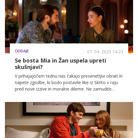
ODDAJE
07. 04. 2025 14.23
Se bosta Mia in Žan uspela upreti
skušnjavi?
V prihajajočem tednu nas čakajo presenetljivi obrati in
napete zgodbe, ki bodo postavile like iz Skrito v raju
pred nove izzive in moralne dileme. Ne zamudite
napetih trenutkov, ki bodo zaznamovali ta teden, saj
se vse bliža točki, kjer bodo ključne odločitve
zaznamovale prihodnost vseh vpletenih.