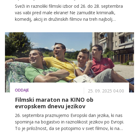
Sveži in raznoliki filmski izbor od 26. do 28. septembra
vas vabi pred male ekrane! Ne zamudite kriminalk,
komedij, akcij in družinskih filmov na treh najbolj
priljubljenih slovenskih televizijskih postajah: POP TV,
Kanal A in KINO.
ODDAJE
25. 09. 2025 04.00
Filmski maraton na KINO ob
evropskem dnevu jezikov
26. septembra praznujemo Evropski dan jezika, ki nas
spominja na bogastvo in raznolikost jezikov po Evropi.
To je priložnost, da se potopimo v svet filmov, ki nas
popeljejo v druge kulture in zgodbe ter nam odpirajo