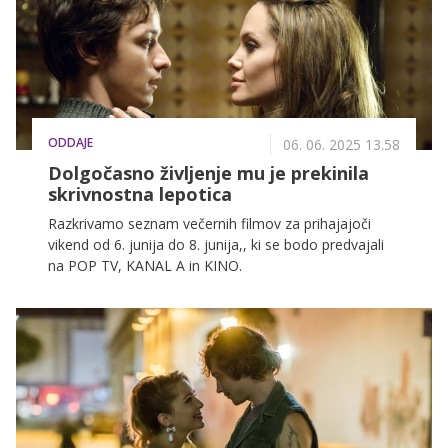
zgodbo polno skrivnosti, čustev in zapletov.
ODDAJE
06. 06. 2025 13.58
Dolgočasno življenje mu je prekinila
skrivnostna lepotica
Razkrivamo seznam večernih filmov za prihajajoči
vikend od 6. junija do 8. junija,, ki se bodo predvajali
na POP TV, KANAL A in KINO.