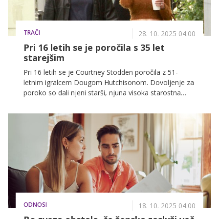
TRAČI
28. 10. 2025 04.00
Pri 16 letih se je poročila s 35 let
starejšim
Pri 16 letih se je Courtney Stodden poročila z 51-
letnim igralcem Dougom Hutchisonom. Dovoljenje za
poroko so dali njeni starši, njuna visoka starostna
razlika pa je povzročila pravi medijski škandal.
ODNOSI
18. 10. 2025 04.00