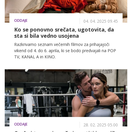
ODDAJE
04. 04. 2025 09.45
Ko se ponovno srečata, ugotovita, da
sta si bila vedno usojena
Razkrivamo seznam večernih filmov za prihajajoči
vikend od 4. do 6. aprila, ki se bodo predvajali na POP
TV, KANAL A in KINO.
ODDAJE
28. 02. 2025 05.00