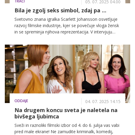
TRAČI
05. 07. 2025 04.00
Bila je zgolj seks simbol, zdaj pa ...
Svetovno znana igralka Scarlett Johansson osvetljuje
razvoj filmske industrije, kjer se povečuje vloga žensk
in se spreminja njihova reprezentacija. V intervjuju
pripoveduje o svoji poti v svetu filma ter kako se
njene vloge razlikujejo od začetkov kariere.
ODDAJE
04. 07. 2025 14.15
Na drugem koncu sveta je naletela na
bivšega ljubimca
Sveži in raznoliki filmski izbor od 4. do 6. julija vas vabi
pred male ekrane! Ne zamudite kriminalk, komedij,