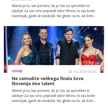
Vikend je tu, kar pomeni, da je čas za sprostitev in
udobje! Za vas smo pripravili izbor filmov, ki vas bodo
nasmejali, ganili ali navdušili. Ne glede na to, ali iščete
nekaj lahkotnega za sprostitev ali napeto zgodbo, ki
bo držala vašo pozornost od prvega do zadnjega
trenutka, imamo nekaj za vas. Pripravite kokice in si
rezervirajte mesto na kavču – teh filmov ne boste
želeli zamuditi!
ODDAJE
20. 12. 2024 05.00
Ne zamudite velikega finala šova
Slovenija ima talent
Vikend je tu, kar pomeni, da je čas za sprostitev in
udobje! Za vas smo pripravili izbor filmov, ki vas bodo
nasmejali, ganili ali navdušili. Ne glede na to, ali iščete
nekaj lahkotnega za sprostitev ali napeto zgodbo, ki