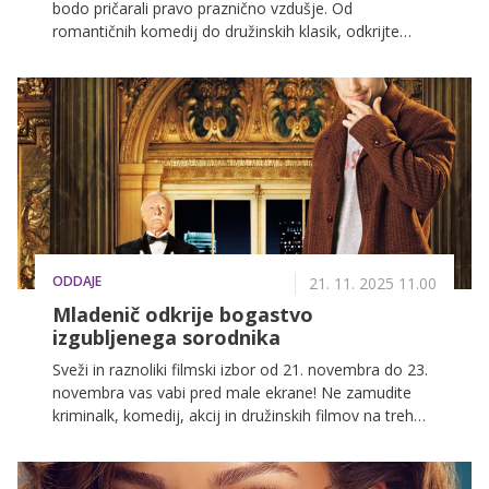
bodo pričarali pravo praznično vzdušje. Od
romantičnih komedij do družinskih klasik, odkrijte
popolne zgodbe za tople zimske večere.
ODDAJE
21. 11. 2025 11.00
Mladenič odkrije bogastvo
izgubljenega sorodnika
Sveži in raznoliki filmski izbor od 21. novembra do 23.
novembra vas vabi pred male ekrane! Ne zamudite
kriminalk, komedij, akcij in družinskih filmov na treh
najbolj priljubljenih slovenskih televizijskih postajah:
POP TV, Kanal A in KINO.