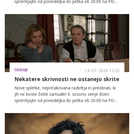
spremljajte od ponedeljka do petka ob 20.00 na POP
TV, spodaj pa preverite, kaj vas čaka v današnji
epizodi.
ODDAJE
14. 07. 2026 12.42
Nekatere skrivnosti ne ostanejo skrite
Nove spletke, nepričakovana razkritja in preobrati, ki
jih ne boste želeli zamuditi! 6. sezono serije Botri
spremljajte od ponedeljka do petka ob 20.00 na POP
TV, spodaj pa preverite, kaj vas čaka v današnji
epizodi.