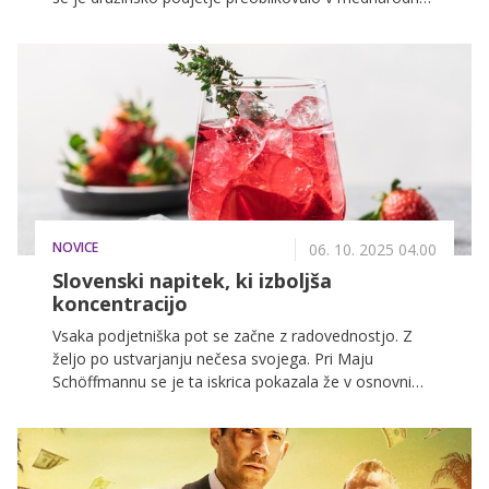
znamko, prepoznavno po drzni obutvi z bodalom kot
simbolom.
NOVICE
06. 10. 2025 04.00
Slovenski napitek, ki izboljša
koncentracijo
Vsaka podjetniška pot se začne z radovednostjo. Z
željo po ustvarjanju nečesa svojega. Pri Maju
Schöffmannu se je ta iskrica pokazala že v osnovni
šoli, ko je ob želji po lastnem računalniku začel
razmišljati, kaj bi lahko prodajal. Namesto da bi se
zadovoljil z igricami in hobiji, je svoje zanimanje za
eksotične rastline spremenil v prvi posel. Čeprav so