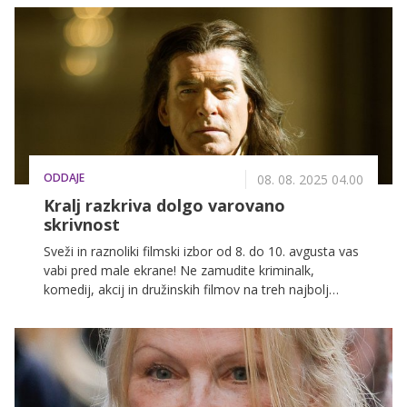
nove poglede na svet. Ta poseben dan bomo na
KINO obeležili z lokalnimi in tujejezičnimi uspešnicami,
ki jih preprosto ne smete zamuditi.
ODDAJE
08. 08. 2025 04.00
Kralj razkriva dolgo varovano
skrivnost
Sveži in raznoliki filmski izbor od 8. do 10. avgusta vas
vabi pred male ekrane! Ne zamudite kriminalk,
komedij, akcij in družinskih filmov na treh najbolj
priljubljenih slovenskih televizijskih postajah: POP TV,
Kanal A in KINO.