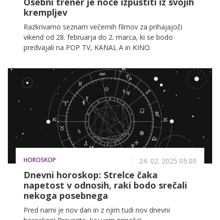
Osebni trener je noče izpustiti iz svojih
krempljev
Razkrivamo seznam večernih filmov za prihajajoči
vikend od 28. februarja do 2. marca, ki se bodo
predvajali na POP TV, KANAL A in KINO.
HOROSKOP
24. 02. 2025 05.00
Dnevni horoskop: Strelce čaka
napetost v odnosih, raki bodo srečali
nekoga posebnega
Pred nami je nov dan in z njim tudi nov dnevni