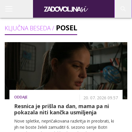
POSEL
KLJUČNA BESEDA /
ODDAJE
20. 07. 2026 09.57
Resnica je prišla na dan, mama pa ni
pokazala niti kančka usmiljenja
Nove spletke, nepričakovana razkritja in preobrati, ki
jih ne boste želeli zamuditi! 6. sezono serije Botri