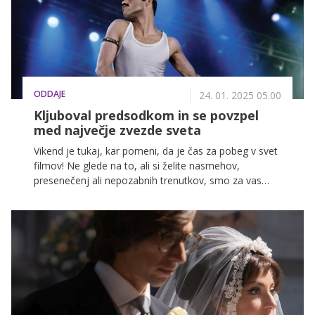
ODDAJE
24. 01. 2025 05.00
Kljuboval predsodkom in se povzpel
med največje zvezde sveta
Vikend je tukaj, kar pomeni, da je čas za pobeg v svet
filmov! Ne glede na to, ali si želite nasmehov,
presenečenj ali nepozabnih trenutkov, smo za vas
pripravili izbor filmov, ki bodo držali vašo pozornost
od prvega do zadnjega trenutka. Pripravite kokice in si
rezervirajte mesto na kavču, saj teh filmov ne boste
želeli zamuditi!