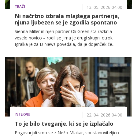
TRAČI
13. 05. 2026 04.00
Ni načrtno izbrala mlajšega partnerja,
njuna ljubezen se je zgodila spontano
Sienna Miller in njen partner Oli Green sta razkrila
veselo novico – rodil se jima je drugi skupni otrok.
Igralka je za E! News povedala, da je dojenček že
doma in da se petčlanska družina počasi navaja na
novo dinamiko. Čeprav je utrujena, je, kot pravi,
neizmerno srečna.
INTERVJU
22. 04. 2026 04.00
To je bilo tveganje, ki se je izplačalo
Pogovarjali smo se z Nežo Mlakar, soustanoviteljico