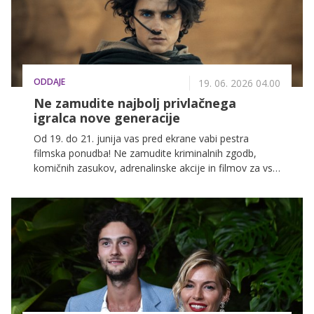
ODDAJE
19. 06. 2026 04.00
Ne zamudite najbolj privlačnega
igralca nove generacije
Od 19. do 21. junija vas pred ekrane vabi pestra
filmska ponudba! Ne zamudite kriminalnih zgodb,
komičnih zasukov, adrenalinske akcije in filmov za vso
družino na POP TV, Kanalu A in KINO.