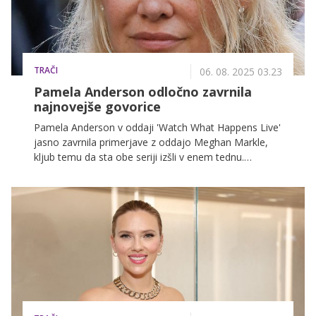
TRAČI
06. 08. 2025 03.23
Pamela Anderson odločno zavrnila
najnovejše govorice
Pamela Anderson v oddaji 'Watch What Happens Live'
jasno zavrnila primerjave z oddajo Meghan Markle,
kljub temu da sta obe seriji izšli v enem tednu.
Andersonova je poudarila, da kuharskih oddaj ni
izumila in da vsak pač dela svoje stvari. Podrobneje si
preberite o ozadju obeh projektov in resničnih
podobnostih.