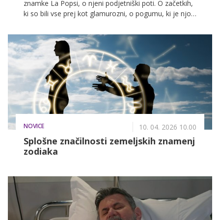
znamke La Popsi, o njeni podjetniški poti. O začetkih,
ki so bili vse prej kot glamurozni, o pogumu, ki je njo
in najboljšo prijateljico Karmen pripeljal do odločitve
za sodelovanje v oddaji Štartaj Slovenija, ter o vsem,
kar se je zgodilo v letih po tem, ko sta iz domače
garaže stopili na eno največjih podjetniških platform
pri nas.
NOVICE
10. 04. 2026 10.00
Splošne značilnosti zemeljskih znamenj
zodiaka