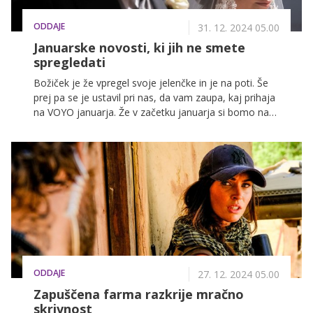
ODDAJE
31. 12. 2024 05.00
Januarske novosti, ki jih ne smete
spregledati
Božiček je že vpregel svoje jelenčke in je na poti. Še
prej pa se je ustavil pri nas, da vam zaupa, kaj prihaja
na VOYO januarja. Že v začetku januarja si bomo na
VOYO ogledali nagrajeno turško serijo Druga
ljubezen, v začetku januarja pa se bomo nasmejali ob
novem resničnostnem šovu Otok hudih tipov:
Avstralija. Tukaj pa je tudi kup dobrih filmov, ki jih ne
smete zamuditi. Kot recimo Hiša Gucci z Lady Gago v
glavni vlogi, pa klasika Memento in drugi.
ODDAJE
27. 12. 2024 05.00
Zapuščena farma razkrije mračno
skrivnost