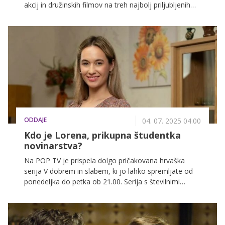
akcij in družinskih filmov na treh najbolj priljubljenih
slovenskih televizijskih postajah: POP TV, Kanal A in
KINO.
ODDAJE
04. 07. 2025 04.00
Kdo je Lorena, prikupna študentka
novinarstva?
Na POP TV je prispela dolgo pričakovana hrvaška
serija V dobrem in slabem, ki jo lahko spremljate od
ponedeljka do petka ob 21.00. Serija s številnimi
preobrati in čustvenimi zapleti spremlja moškega, ki je
25 let živel dvojno življenje in zdaj poskuša združiti
dve družini pod eno streho. V nadaljevanju
predstavljamo like, ki vsak na svoj način soustvarjajo