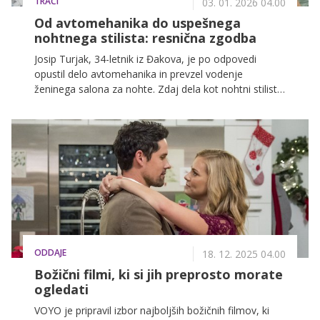
TRAČI
03. 01. 2026 04.00
Od avtomehanika do uspešnega
nohtnega stilista: resnična zgodba
Josip Turjak, 34-letnik iz Đakova, je po odpovedi
opustil delo avtomehanika in prevzel vodenje
ženinega salona za nohte. Zdaj dela kot nohtni stilist,
njegove stranke so zadovoljne, on pa uživa v
ustvarjanju.
ODDAJE
18. 12. 2025 04.00
Božični filmi, ki si jih preprosto morate
ogledati
VOYO je pripravil izbor najboljših božičnih filmov, ki