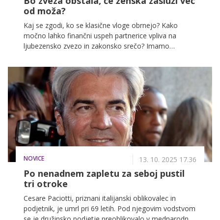
Bo zveza obstala, če ženska zasluži več
od moža?
Kaj se zgodi, ko se klasične vloge obrnejo? Kako
močno lahko finančni uspeh partnerice vpliva na
ljubezensko zvezo in zakonsko srečo? Imamo
odgovore!
NOVICE
13. 10. 2025 17.36
Po nenadnem zapletu za seboj pustil
tri otroke
Cesare Paciotti, priznani italijanski oblikovalec in
podjetnik, je umrl pri 69 letih. Pod njegovim vodstvom
se je družinsko podjetje preoblikovalo v mednarodno