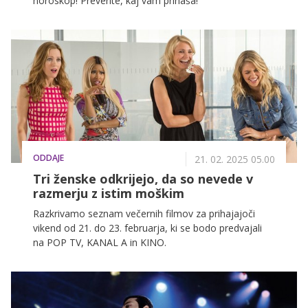
horoskop! Preverite, kaj vam prinaša!
ODDAJE
21. 02. 2025 05.00
Tri ženske odkrijejo, da so nevede v
razmerju z istim moškim
Razkrivamo seznam večernih filmov za prihajajoči
vikend od 21. do 23. februarja, ki se bodo predvajali
na POP TV, KANAL A in KINO.