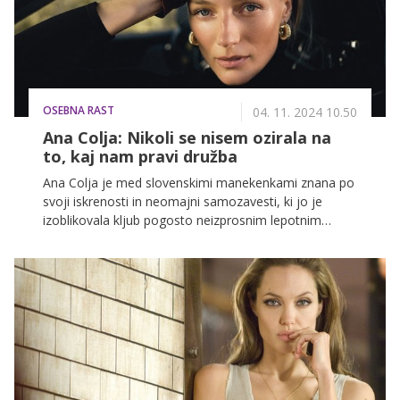
inovativno platformo Truhoma in ekipo istomislečih
postavlja nove standarde transparentnosti in
učinkovitosti v dobrodelnosti, hkrati pa si želi
drugačne, boljše prihodnosti, kjer bodo v ospredju
prave vrednote – integriteta, sočutje in dostojanstvo.
OSEBNA RAST
04. 11. 2024 10.50
Ana Colja: Nikoli se nisem ozirala na
to, kaj nam pravi družba
Ana Colja je med slovenskimi manekenkami znana po
svoji iskrenosti in neomajni samozavesti, ki jo je
izoblikovala kljub pogosto neizprosnim lepotnim
standardom modne industrije. Njena zgodba je navdih
mnogim – ne le zaradi uspeha na modnih pistah,
temveč tudi zaradi njenega odnosa do telesa, zdravja
in notranje lepote. Z Ano sva odprli pomembne teme
o samosprejemanju, pritiskih lepotnih idealov ter o
tem, kaj pomeni zgraditi močno in zdravo
samopodobo v svetu, kjer se lepota pogosto meri v
številkah in popolnih podobah.