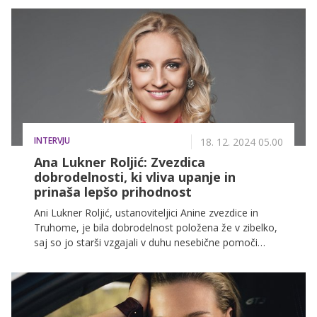
bo držala vašo pozornost od prvega do zadnjega
trenutka, imamo nekaj za vas. Pripravite kokice in si
rezervirajte mesto na kavču – teh filmov ne boste
želeli zamuditi!
INTERVJU
18. 12. 2024 05.00
Ana Lukner Roljić: Zvezdica
dobrodelnosti, ki vliva upanje in
prinaša lepšo prihodnost
Ani Lukner Roljić, ustanoviteljici Anine zvezdice in
Truhome, je bila dobrodelnost položena že v zibelko,
saj so jo starši vzgajali v duhu nesebične pomoči
sočloveku, spoštovanja in solidarnosti. Verjame v
popolnoma transparentno dobrodelnost, saj le tako
pomoč vedno pride v prave roke. Njeno poslanstvo se
odraža v Anini zvezdici, ki že skoraj 15 let prinaša
pomoč, upanje in dostojanstvo ljudem v stiski. Z