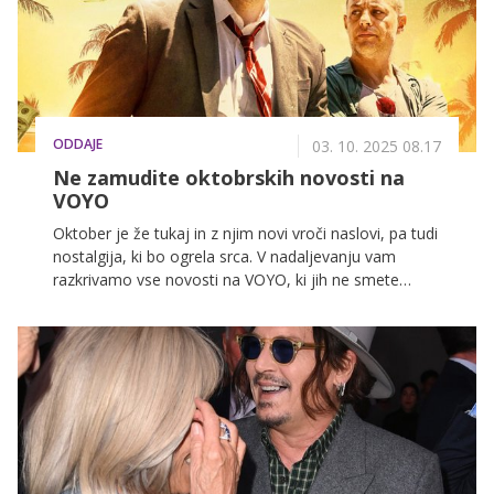
mu okoliščine preprečile nadaljnje delo, so izkušnje
ostale in postale temelj, na katerem je gradil naprej.
ODDAJE
03. 10. 2025 08.17
Ne zamudite oktobrskih novosti na
VOYO
Oktober je že tukaj in z njim novi vroči naslovi, pa tudi
nostalgija, ki bo ogrela srca. V nadaljevanju vam
razkrivamo vse novosti na VOYO, ki jih ne smete
spregledati.