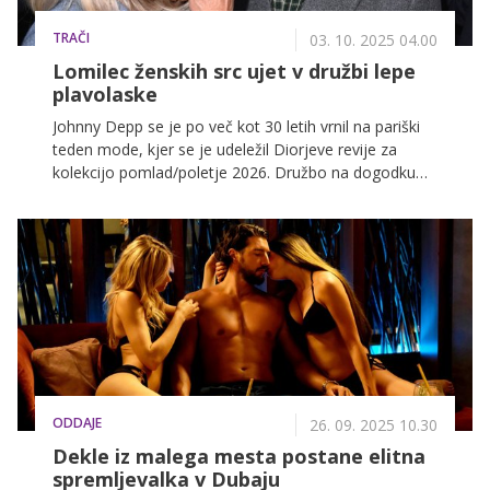
TRAČI
03. 10. 2025 04.00
Lomilec ženskih src ujet v družbi lepe
plavolaske
Johnny Depp se je po več kot 30 letih vrnil na pariški
teden mode, kjer se je udeležil Diorjeve revije za
kolekcijo pomlad/poletje 2026. Družbo na dogodku
mu je delala francoska prva dama Brigitte Macron.
ODDAJE
26. 09. 2025 10.30
Dekle iz malega mesta postane elitna
spremljevalka v Dubaju