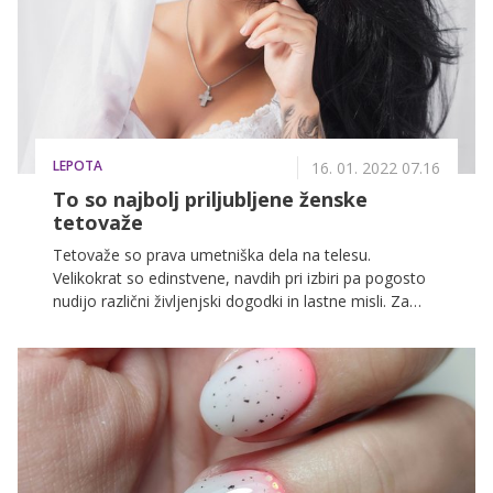
LEPOTA
16. 01. 2022 07.16
To so najbolj priljubljene ženske
tetovaže
Tetovaže so prava umetniška dela na telesu.
Velikokrat so edinstvene, navdih pri izbiri pa pogosto
nudijo različni življenjski dogodki in lastne misli. Za
kakšne tetovaže na katerih predelih telesa se najraje
odločajo ženske, je razkrila tetovatorka Simona
Borštnar.