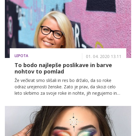
LEPOTA
01. 04. 2020 13.11
To bodo najlepše poslikave in barve
nohtov to pomlad
Že večkrat smo slišali in res bo držalo, da so roke
odraz urejenosti ženske. Zato je prav, da skozi celo
leto skrbimo za svoje roke in nohte, jih negujemo in
poskrbimo, da so nohti zaščiteni. Pomlad je že tukaj
in zato se lahko poigramo tudi z barvami na nohtkih,
nenazadnje tudi modni trendi nakazujejo, da je
drznost prisotna ne samo pri oblačilih ampak tudi pri
izbiri barv za nohtke. O tem, kakšni bodo trendi to
pomlad, smo se pogovarjali s strokovnjakinjo za