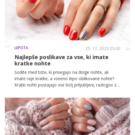
čaka v decembru, ko bo Kranjska Gora gostila enega
najbolj pričakovanih dogodkov zime. Ski Opening 2024
obljublja zimske užitke za vsakogar – čakata nas dva
dneva čiste zabave na dveh lokacijah – Kranjska Gora
in Planica.
LEPOTA
25. 12. 2023 05.00
Najlepše poslikave za vse, ki imate
kratke nohte
Sodite med tiste, ki prisegajo na dolge nohte, ali
imate raje kratke, a vseeno lepo oblikovane nohte?
Kratki nohti postajajo vse bolj priljubljeni, razlogov za
to pa je veliko. V nadaljevanju razkrivamo 10 super
manikur, ki so videti odlično, še posebej na kratkih
nohtih.