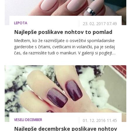
LEPOTA
23. 02. 2017 07.49
Najlepše poslikave nohtov to pomlad
Medtem, ko že razmišljate o osvežitvi spomladanske
garderobe s črtami, cvetlicami in volančki, pa je sedaj
čas, da razmislite tudi o manikuri. V galeriji si poglejte,
kateri odtenki lakov in poslikave nohtov, bodo to
pomlad najbolj priljubljeni!
VESELI DECEMBER
01. 12. 2016 11.45
Najlepše decembrske poslikave nohtov