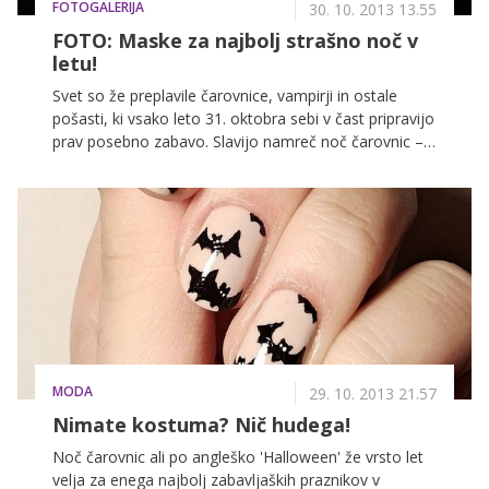
FOTOGALERIJA
30. 10. 2013 13.55
FOTO: Maske za najbolj strašno noč v
letu!
Svet so že preplavile čarovnice, vampirji in ostale
pošasti, ki vsako leto 31. oktobra sebi v čast pripravijo
prav posebno zabavo. Slavijo namreč noč čarovnic –
noč, v kateri naj bi po ljudskem izročilu mrtvi vstali iz
grobov ter obiskali svoje domove. Predvsem
Američani si za ta dan pripravijo strašljive kostume in
se v njih udeležijo zabav, otroci pa hodijo od vrat do
vrat ter prosijo za sladkarije. Njihova tradicija pa vse
bolj dosega tudi naša tla, in če še ne veste, v katero
pošast bi se našemili, vam bodo morda v pomoč hitre
in enostavne poslikave obraza, ki smo jih za vas zbrali
v galeriji.
MODA
29. 10. 2013 21.57
Nimate kostuma? Nič hudega!
Noč čarovnic ali po angleško 'Halloween' že vrsto let
velja za enega najbolj zabavljaških praznikov v