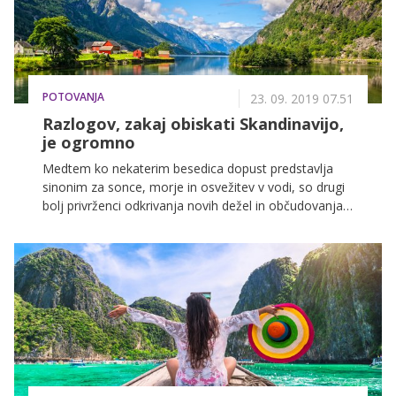
POTOVANJA
23. 09. 2019 07.51
Razlogov, zakaj obiskati Skandinavijo,
je ogromno
Medtem ko nekaterim besedica dopust predstavlja
sinonim za sonce, morje in osvežitev v vodi, so drugi
bolj privrženci odkrivanja novih dežel in občudovanja
narave. Za te bo kot nalašč obisk skandinavskih držav,
ki se lahko pohvalijo z živahnim dogajanjem v večjih
mestih in neokrnjeno naravo na podeželju. Za piko na
i poskrbijo še slikoviti fjordi, ledeniška jezera, ribiška
vasice, bogata kulturna in zgodovinska dediščina ter
polnočno sonce – doživetja, ki popotniku ostanejo v
trajnem spominu. Več kot dovolj razlogov torej, da
začnete načrtovati popotovanje po Skandinaviji!