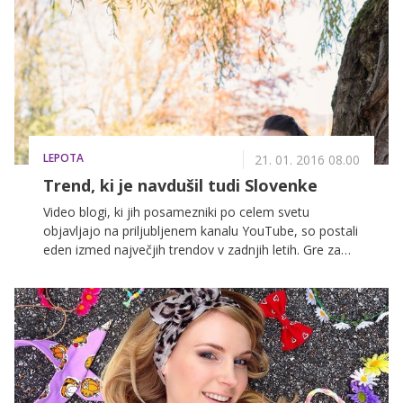
najbolj priljubljene. Poleg simpatičnih poslikav nohtov
znova kraljujejo pastelni odtenki kot so mint, svetlo
modra in breskev, manjkal ne bo niti bel lak,
porjavelost pa bodo lepo poudarili laki v neonskih
odtenkih.
LEPOTA
21. 01. 2016 08.00
Trend, ki je navdušil tudi Slovenke
Video blogi, ki jih posamezniki po celem svetu
objavljajo na priljubljenem kanalu YouTube, so postali
eden izmed največjih trendov v zadnjih letih. Gre za
odličen način ustvarjanja baze oboževalcev po celem
svetu, obenem pa je to lahko tudi odličen vir zaslužka.
Med pripadnicami nežnejšega spola so prava modna
muha postali različni modni in lepotni video blogi, nad
njimi pa se je navdušila tudi Neva Šušmelj, ki svoje
videe objavlja v slovenskem jeziku. Ker gre za enega
izmed največjih spletnih trendov današnjega časa,
smo z Nevo poklepetali o tem, kje dobi navdih, kdo