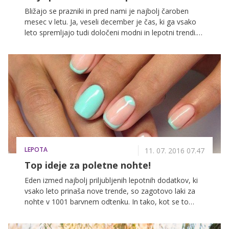
Bližajo se prazniki in pred nami je najbolj čaroben
mesec v letu. Ja, veseli december je čas, ki ga vsako
leto spremljajo tudi določeni modni in lepotni trendi.
In tako boste tudi letos lahko blestele v klasičnih
zimskih barvah, kot sta rdeča in bela, izstopajo pa naj
tudi vaši nohti. V galeriji smo za vas izbrali nekaj
prekrasnih manikur in morda med njimi najdete idejo
za vašo najljubšo decembrsko poslikavo nohtov!
LEPOTA
11. 07. 2016 07.47
Top ideje za poletne nohte!
Eden izmed najbolj priljubljenih lepotnih dodatkov, ki
vsako leto prinaša nove trende, so zagotovo laki za
nohte v 1001 barvnem odtenku. In tako, kot se to
zgodi pred vsakim začetkom sezone, tudi letošnje
poletje prinaša barvne odtenke, ki bodo veljali za