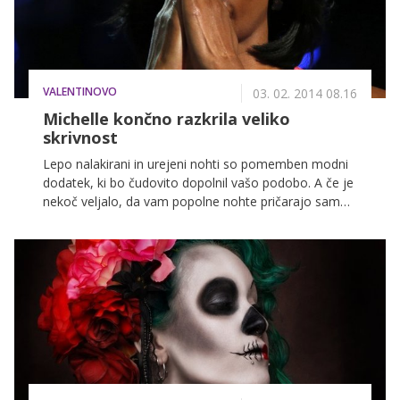
VALENTINOVO
03. 02. 2014 08.16
Michelle končno razkrila veliko
skrivnost
Lepo nalakirani in urejeni nohti so pomemben modni
dodatek, ki bo čudovito dopolnil vašo podobo. A če je
nekoč veljalo, da vam popolne nohte pričarajo samo
v lepotnih salonih, lahko danes za to poskrbite čisto
same. Še več, uporabite lahko popolnoma enake
izdelke, kot krasijo nohte vedno urejene prve dame
ZDA Michelle Obama.