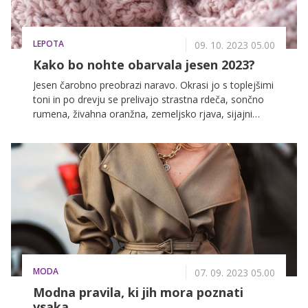
LEPOTA
09. 10. 2023 05.00
Kako bo nohte obarvala jesen 2023?
Jesen čarobno preobrazi naravo. Okrasi jo s toplejšimi
toni in po drevju se prelivajo strastna rdeča, sončno
rumena, živahna oranžna, zemeljsko rjava, sijajni
zlata in bronasta ... Pogled na čudovit barvni spekter
razkriva pestro paleto barvnih odtenkov, ki ponuja
ogromno navdiha za preobrazbe na različnih
področjih. Nasvete deli priznana nohtna stilistka
Tamara Cvelbar.
MODA
07. 09. 2023 05.00
Modna pravila, ki jih mora poznati
vsaka