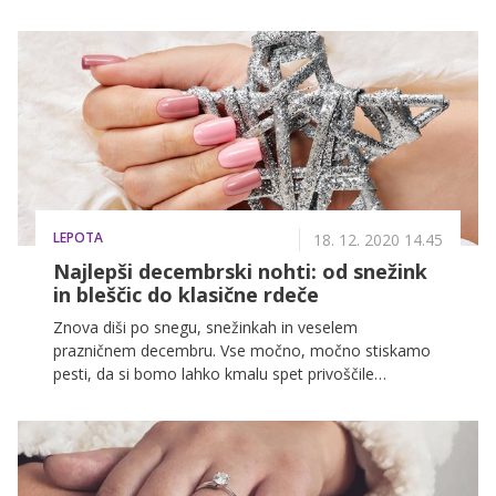
pastelne ali žive barve ...? Odgovarja nohtna stilistka
Tamara Cvelbar.
LEPOTA
18. 12. 2020 14.45
Najlepši decembrski nohti: od snežink
in bleščic do klasične rdeče
Znova diši po snegu, snežinkah in veselem
prazničnem decembru. Vse močno, močno stiskamo
pesti, da si bomo lahko kmalu spet privoščile
profesionalno novo nohtno poslikavo, do tedaj pa
lahko preverite, kakšne barve, poslikave in trende
prinaša zima 2020. Sanjarite, izbirajte, upajte in si
vmes morda tudi doma skušajte pričarati zimsko
pravljico na nohtih.