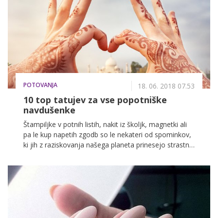
POTOVANJA
18. 06. 2018 07.53
10 top tatujev za vse popotniške
navdušenke
Štampiljke v potnih listih, nakit iz školjk, magnetki ali
pa le kup napetih zgodb so le nekateri od spominkov,
ki jih z raziskovanja našega planeta prinesejo strastni
popotniki. A mnogi ’wanderlusti’ si na svojih
popotniških podvigih za spomin omislijo nekaj
večnega - tatu. V azijskem svetu je zelo priljubljena
tehnika z bambusom, ki spada med tradicionalne
načine poslikave kože. Bi si upali?