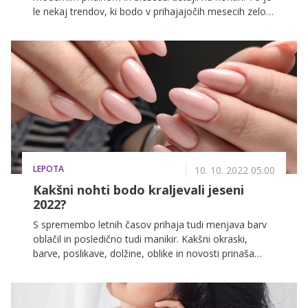
le nekaj trendov, ki bodo v prihajajočih mesecih zelo
priljubljeni.
LEPOTA
10. 10. 2022 05.00
Kakšni nohti bodo kraljevali jeseni
2022?
S spremembo letnih časov prihaja tudi menjava barv
oblačil in posledično tudi manikir. Kakšni okraski,
barve, poslikave, dolžine, oblike in novosti prinaša
jesen 2022, je razkrila nohtna stilistka Tamara
Cvelbar.