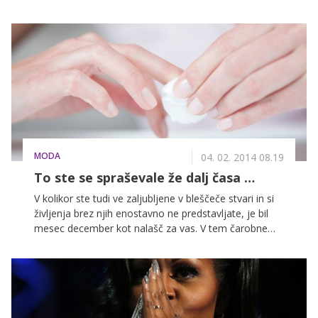
za obrazno poslikavo.
MODA
04. 02. 2014 08.19
To ste se spraševale že dalj časa …
V kolikor ste tudi ve zaljubljene v bleščeče stvari in si
življenja brez njih enostavno ne predstavljate, je bil
mesec december kot nalašč za vas. V tem čarobnem
mesecu se zdi, da prav vse postane družbeno
sprejemljivo - tudi pisane poslikave na nohtih. Vendar
pa obstaja tudi negativna plat te radosti in zabave, saj
je svetleči lak za nohte včasih prav nemogoče
odstraniti. Se tudi ve soočate s podobno težavo?