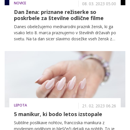
NOVICE
08. 03. 2023 05.00
Dan žena: priznane režiserke so
poskrbele za številne odlične filme
Danes obeležujemo mednarodni praznik žensk, ki ga
vsako leto 8. marca praznujemo v številnih državah po
svetu. Na ta dan sicer slavimo dosežke vseh žensk z
različnih področij, VOYO pa letos posebno pozornost
posveča filmom, ki so jih režirale ženske.
LEPOTA
21. 02. 2023 06.26
5 manikur, ki bodo letos izstopale
Subtilne poslikave nohtov, francoska manikura z
modernim pridihom in bleščeči detajli na nohtih. To je