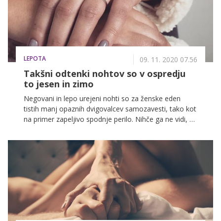
LEPOTA
09. 11. 2020 07.56
Takšni odtenki nohtov so v ospredju
to jesen in zimo
Negovani in lepo urejeni nohti so za ženske eden
tistih manj opaznih dvigovalcev samozavesti, tako kot
na primer zapeljivo spodnje perilo. Nihče ga ne vidi, a
me vemo, da ga nosimo in se zaradi tega takoj
počutimo bolj samozavestno. In tako je tudi z nohti.
Ne glede na to, ali rade eksperimentirate z različnimi
barvami lakov za nohte ali prisegate na 'nude' odtenke
oziroma na naraven videz nohtov, vsem mora biti
skupno to, da so urejeni in negovani. O tem, kakšni so
trenutno lepotni trendi manikur in kako bi morale za
nohte in obnohtno kožico skrbeti v hladnejši polovici
leta, smo se pogovarjali s strokovnjakinjo za nohte