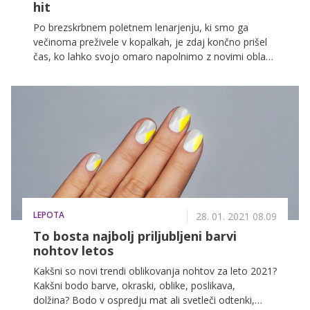
hit
Po brezskrbnem poletnem lenarjenju, ki smo ga
večinoma preživele v kopalkah, je zdaj končno prišel
čas, ko lahko svojo omaro napolnimo z novimi oblačili
in obutvijo. Letošnjo garderobo bodo obogatili modni
trendi, ki se jih bomo neizmerno razveselile. Med
drugim še vedno ostajajo najbolj »in« lifestyle copati.
Kombiniramo jih lahko na tisoč in en način, hkrati pa
so izjemno udobni, zato smo se vanje preprosto
zaljubile.
LEPOTA
28. 01. 2021 08.09
To bosta najbolj priljubljeni barvi
nohtov letos
Kakšni so novi trendi oblikovanja nohtov za leto 2021?
Kakšni bodo barve, okraski, oblike, poslikava,
dolžina? Bodo v ospredju mat ali svetleči odtenki,