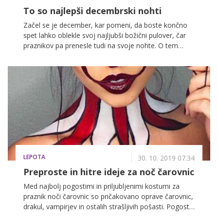
To so najlepši decembrski nohti
Začel se je december, kar pomeni, da boste končno
spet lahko oblekle svoj najljubši božični pulover, čar
praznikov pa prenesle tudi na svoje nohte. O tem
kakšne poslikave in barve nohtov bodo narekovale
lepotne smernice to sezono, smo poklepetali s
strokovnjakinjo za nohte Saško Fajfer, ki nam je
zaupala, da brez klaisčne rdeče tudi letos ne bo šlo!
LEPOTA
30. 10. 2019 07.34
Preproste in hitre ideje za noč čarovnic
Med najbolj pogostimi in priljubljenimi kostumi za
praznik noči čarovnic so pričakovano oprave čarovnic,
drakul, vampirjev in ostalih strašljivih pošasti. Pogosto
pa se zgodi, da se zabavo odločimo v zadnjem