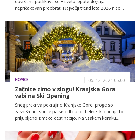
dovršene poslikave se v svetu lepote dogaja
nepričakovan preobrat. Največji trend leta 2026 niso
več opazni nohti, temveč skrbno negovani naravni
nohti, z nežnim nude lakom, prosojnim sijajem ali
celo brez laka.
NOVICE
05. 12. 2024 05.00
Začnite zimo v slogu! Kranjska Gora
vabi na Ski Opening
Sneg prekriva pokrajino Kranjske Gore, proge so
zasnežene, sonce pa se odbija od beline, ki obdaja to
priljubljeno zimsko destinacijo. Na vsakem koraku
boste našli aktivnosti na snegu – od smučanja, teka
na smučeh do drsanja, vse v brezskrbnem vzdušju, ki
ga ponuja ta pristna alpska destinacija. Vse to vas