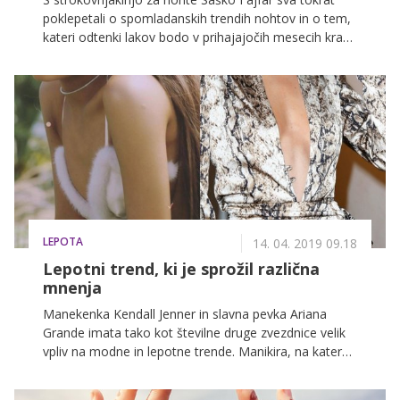
poklepetali o spomladanskih trendih nohtov in o tem,
kateri odtenki lakov bodo v prihajajočih mesecih krasili
naše roke. Zaupala mi je, da bodo zelo priljubljeni
pastelni odtenki, neonske barve pa se z oblačil in
modnih dodatkov selijo tudi na nohte!
LEPOTA
14. 04. 2019 09.18
Lepotni trend, ki je sprožil različna
mnenja
Manekenka Kendall Jenner in slavna pevka Ariana
Grande imata tako kot številne druge zvezdnice velik
vpliv na modne in lepotne trende. Manikira, na katero
trenutno prisegata, pa verjetno ne bo všeč vsem.