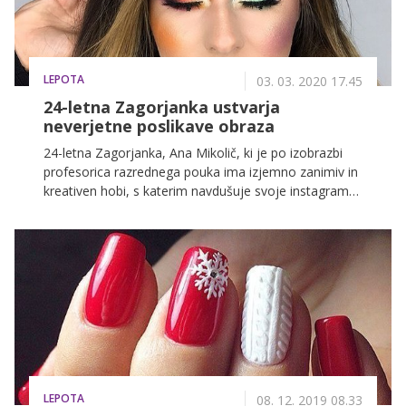
nohte Saško Fajfar.
LEPOTA
03. 03. 2020 17.45
24-letna Zagorjanka ustvarja
neverjetne poslikave obraza
24-letna Zagorjanka, Ana Mikolič, ki je po izobrazbi
profesorica razrednega pouka ima izjemno zanimiv in
kreativen hobi, s katerim navdušuje svoje instagram
sledilce. Iz ljubezni do mejkapa in ličenja, je stopila še
stopničko višje in se začela zabavati s poslikavami
obraza.
LEPOTA
08. 12. 2019 08.33