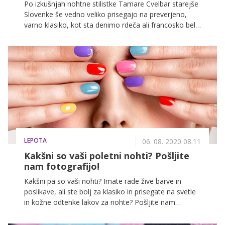
Po izkušnjah nohtne stilistke Tamare Cvelbar starejše
zaletav, predvsem zato, da ne bom na koncu iz
Slovenke še vedno veliko prisegajo na preverjeno,
obdobja »začaranja« prešel v obdobje »razočaranja«.
varno klasiko, kot sta denimo rdeča ali francosko bela
Opazil sem, da sama ni želela veliko govoriti o svojem
konica, medtem ko so mlajše bolj drzne in pogosteje
zasebnem življenju, vseeno pa je vsake toliko hote ali
posegajo po bolj živih, tudi neonskih barvah. Črna je
nehote kaj povedala o njem. Tako sem jo npr.
že dolgo nova decembrsko rdeča, barve letošnje
vprašal, kakšen je pomen določenih tatujev, ki jih ima
jeseni pa so naravne, s klasično modro v ospredju.
na telesu. O enem mi je povedala, da je bila na
službeni poti v tujini za kakšne 3 ali 4 tedne, kjer je
nekoga spoznala in se prepustila avanturi. Ko se je
vrnila nazaj v Slovenijo, si je dala vtetovirati tatu kot
spomin na to osebo.
LEPOTA
06. 08. 2020 08.11
Kakšni so vaši poletni nohti? Pošljite
nam fotografijo!
Kakšni pa so vaši nohti? Imate rade žive barve in
poslikave, ali ste bolj za klasiko in prisegate na svetle
in kožne odtenke lakov za nohte? Pošljite nam
fotografijo vaše manikure in se potegujte za nagrado!