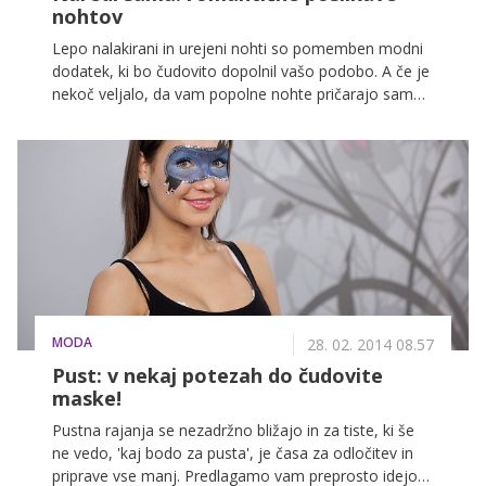
nohtov
Lepo nalakirani in urejeni nohti so pomemben modni
dodatek, ki bo čudovito dopolnil vašo podobo. A če je
nekoč veljalo, da vam popolne nohte pričarajo samo
v lepotnih salonih, lahko danes za to poskrbite čisto
same. Predstavljamo vam nekaj idej, s pomočjo
katerih boste lahko ustvarile romantične poslikave
nohtov za valentinovo!
MODA
28. 02. 2014 08.57
Pust: v nekaj potezah do čudovite
maske!
Pustna rajanja se nezadržno bližajo in za tiste, ki še
ne vedo, 'kaj bodo za pusta', je časa za odločitev in
priprave vse manj. Predlagamo vam preprosto idejo