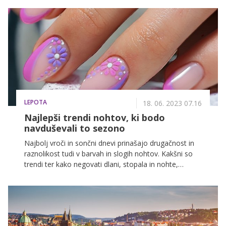
LEPOTA
18. 06. 2023 07.16
Najlepši trendi nohtov, ki bodo
navduševali to sezono
Najbolj vroči in sončni dnevi prinašajo drugačnost in
raznolikost tudi v barvah in slogih nohtov. Kakšni so
trendi ter kako negovati dlani, stopala in nohte,
razkriva izkušena nohtna stilistka Tamara Cvelbar.