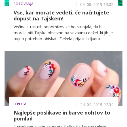
POTOVANJA
09. 08. 2019 13.02
Vse, kar morate vedeti, če načrtujete
dopust na Tajskem!
Večina strastnih popotnikov se bo strinjala, da bi
morala biti Tajska obvezno na seznamu dežel, ki jih je
nujno potrebno obiskati. Dežela prijaznih ljudi in
čarobnih sončnih vzhodov ter zahodov sodi med
izjemno priljubljeno turistično destinacijo, saj je
enostavna za raziskovanje, cenovno ugodna in zelo
gostoljubna dežela. En obisk skoraj zagotovo ne bo
dovolj, da bi si ogledali vse magične kotičke te velike
dežele, zato smo pripravili seznam krajev in
znamenitosti, ki jih nikakor ne gre izpustiti, še prej pa
vam ponujamo nekaj praktičnih nasvetov, ki vam
bodo med popotovanjem prišli še kako prav!
LEPOTA
24. 04. 2019 07.54
Najlepše poslikave in barve nohtov to
pomlad
S strokovnjakinjo za nohte Saško Fajfar sva tokrat