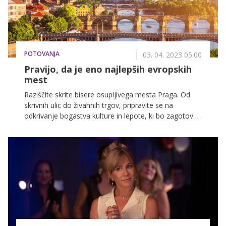
POTOVANJA
03. 04. 2023 05.00
Pravijo, da je eno najlepših evropskih
mest
Raziščite skrite bisere osupljivega mesta Praga. Od
skrivnih ulic do živahnih trgov, pripravite se na
odkrivanje bogastva kulture in lepote, ki bo zagotovo
osvojila vaše srce. V nadaljevanju vam ponujamo
nekaj nasvetov in idej, kaj si lahko ogledate v tem
čudovitem mestu.