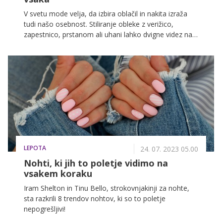
V svetu mode velja, da izbira oblačil in nakita izraža
tudi našo osebnost. Stiliranje obleke z verižico,
zapestnico, prstanom ali uhani lahko dvigne videz na
povsem novo raven. Čeprav se zdi kombiniranje
enostavno, pa vendarle včasih ni, sploh kadar gre za
posebno priložnost. Ključnega pomena je, da modne
dodatke izberemo premišljeno, in da vam bo pri
naslednjem izbiranju lažje, smo pripravili za vas nekaj
ključnih nasvetov.
LEPOTA
24. 07. 2023 05.00
Nohti, ki jih to poletje vidimo na
vsakem koraku
Iram Shelton in Tinu Bello, strokovnjakinji za nohte,
sta razkrili 8 trendov nohtov, ki so to poletje
nepogrešljivi!