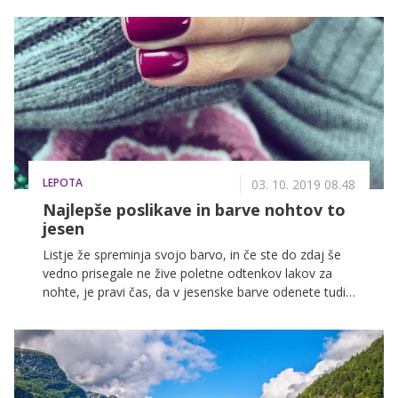
trenutku in moramo improvizirati. In v takšnih
situacijah nam na pomoč priskočijo ličila, ki se že
skrivajo v naših kozmetičnih torbicah in s pomočjo
katerih lahko, verjele ali ne, ustvarite super poslikave
obraza!
LEPOTA
03. 10. 2019 08.48
Najlepše poslikave in barve nohtov to
jesen
Listje že spreminja svojo barvo, in če ste do zdaj še
vedno prisegale ne žive poletne odtenkov lakov za
nohte, je pravi čas, da v jesenske barve odenete tudi
svoje nohte. O tem, kakšni bodo trendi to sezono in
ali se pripadnice nežnejšega spola še vedno najbolj
navdušujejo nad nohti v obliki mandlja, smo
poklepetali s strokovnjakinjo za nohte Saško Fajfar.