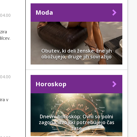
Moda
 04.00
zira
ilcev.
Obutev, ki deli ženske: Ene jih
obožujejo, druge jih sovražijo
 04.00
Horoskop
ira v
Dnevni horoskop: Ovni so polni
zagona, dvojčki potrebujejo čas
zase