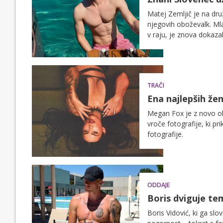
Matej Zemljič je na dru
njegovih oboževalk. Mlad
v raju, je znova dokaza
TRAČI
Ena najlepših že
Megan Fox je z novo ob
vroče fotografije, ki pr
fotografije.
ODDAJE
Boris dviguje te
Boris Vidović, ki ga slo