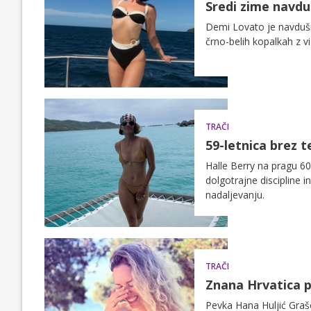
Sredi zime navdu
Demi Lovato je navdušil
črno-belih kopalkah z 
TRAČI
59-letnica brez t
Halle Berry na pragu 60
dolgotrajne discipline 
nadaljevanju.
TRAČI
Znana Hrvatica p
Pevka Hana Huljić Grašo