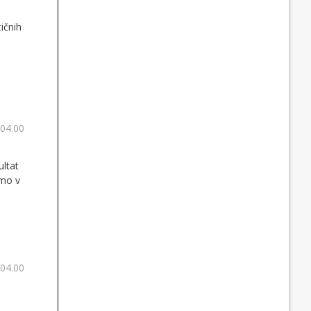
ičnih
 04.00
ultat
amo v
 04.00