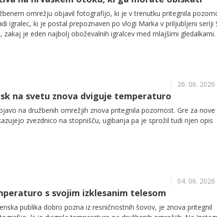
žbenem omrežju objavil fotografijo, ki je v trenutku pritegnila pozorn
i igralec, ki je postal prepoznaven po vlogi Marka v priljubljeni seriji 
l, zakaj je eden najbolj oboževalnih igralcev med mlajšimi gledalkami.
26. 06. 2026
nsk na svetu znova dviguje temperaturo
javo na družbenih omrežjih znova pritegnila pozornost. Gre za nove
ikazujejo zvezdnico na stopnišču, ugibanja pa je sprožil tudi njen opis
04. 06. 2026
mperaturo s svojim izklesanim telesom
venska publika dobro pozna iz resničnostnih šovov, je znova pritegnil