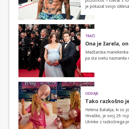
pozornost – tokrat s fo
je pokazal svojo izklesa
TRAČI
Ona je žarela, o
Madžarska manekenka Ba
pa sta svetu naznanila 
ODDAJE
Tako razkošno je
Helena Batalija, ki so 
Hrvaške, je svoj 29. ro
Utrinke z razkošnega pr