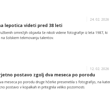
24. 02. 2026
a lepotica videti pred 38 leti
žbenih omrežjih objavila še nikoli videne fotografije iz leta 1987, ki
p na šolskem tekmovanju talentov.
12. 02. 2026
rjetno postavo zgolj dva meseca po porodu
va meseca po porodu druge hčerke presenetila s fotografijo, na kater
no postavo v kopalkah in pritegnila veliko pozornosti.