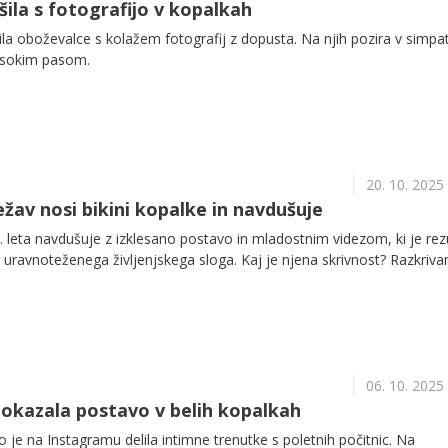
šila s fotografijo v kopalkah
a oboževalce s kolažem fotografij z dopusta. Na njih pozira v simpat
visokim pasom.
20. 10. 2025
ežav nosi bikini kopalke in navdušuje
. leta navdušuje z izklesano postavo in mladostnim videzom, ki je rez
in uravnoteženega življenjskega sloga. Kaj je njena skrivnost? Razkriv
06. 10. 2025
okazala postavo v belih kopalkah
 je na Instagramu delila intimne trenutke s poletnih počitnic. Na