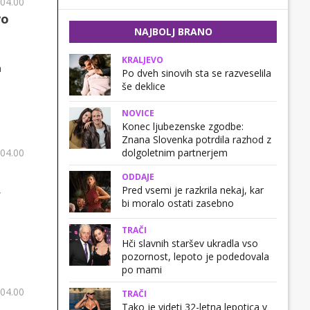
 04.00
vo
NAJBOLJ BRANO
KRALJEVO
a
Po dveh sinovih sta se razveselila
še deklice
NOVICE
Konec ljubezenske zgodbe:
Znana Slovenka potrdila razhod z
dolgoletnim partnerjem
 04.00
ODDAJE
Pred vsemi je razkrila nekaj, kar
,
bi moralo ostati zasebno
TRAČI
Hči slavnih staršev ukradla vso
pozornost, lepoto je podedovala
po mami
 04.00
TRAČI
Tako je videti 32-letna lepotica v