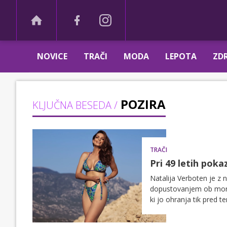
NOVICE
TRAČI
MODA
LEPOTA
ZDR
POZIRA
KLJUČNA BESEDA /
TRAČI
Pri 49 letih poka
Natalija Verboten je z 
dopustovanjem ob morju,
ki jo ohranja tik pred t