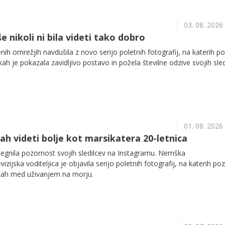
03. 08. 2026
 nikoli ni bila videti tako dobro
nih omrežjih navdušila z novo serijo poletnih fotografij, na katerih po
ah je pokazala zavidljivo postavo in požela številne odzive svojih sled
01. 08. 2026
kah videti bolje kot marsikatera 20-letnica
tegnila pozornost svojih sledilcev na Instagramu. Nemška
zijska voditeljica je objavila serijo poletnih fotografij, na katerih poz
lkah med uživanjem na morju.