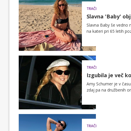
TRAČI
Slavna 'Baby' obj
Slavna Baby še vedno n
na kateri pri 65 letih po
TRAČI
Izgubila je več k
Amy Schumer je v času, 
zdaj pa na družbenih o
TRAČI