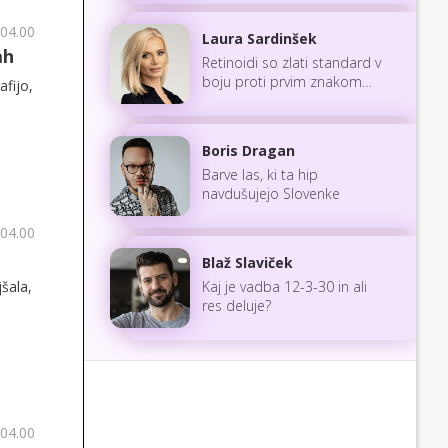
 04.00
Laura Sardinšek
ah
Retinoidi so zlati standard v
boju proti prvim znakom
fijo,
staranja
Boris Dragan
Barve las, ki ta hip
navdušujejo Slovenke
 04.00
Blaž Slaviček
šala,
Kaj je vadba 12-3-30 in ali
res deluje?
 04.00