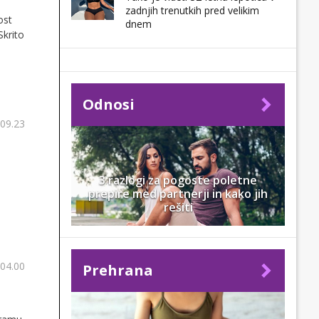
zadnjih trenutkih pred velikim
ost
dnem
Skrito
Odnosi
 09.23
3 razlogi za pogoste poletne
prepire med partnerji in kako jih
rešiti
 04.00
Prehrana