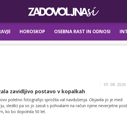
AVJE
HOROSKOP
OSEBNA RAST IN ODNOSI
IN
05. 08. 2026
zala zavidljivo postavo v kopalkah
novo poletno fotografijo sprožila val navdušenja. Objavila jo je med
 sledilci pa so jo zasuli s pohvalami na račun njene neverjetne pos
em, ko bo dopolnila 50 let.