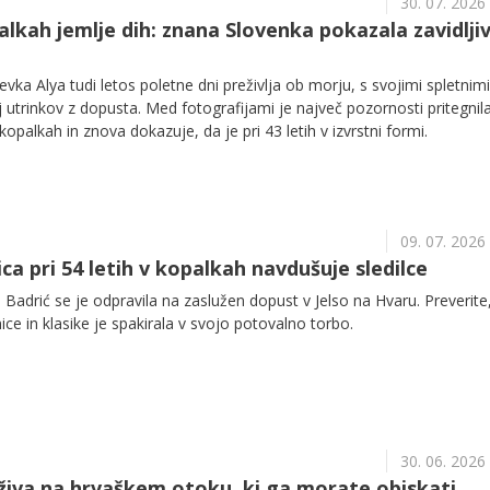
30. 07. 2026
palkah jemlje dih: znana Slovenka pokazala zavidlji
evka Alya tudi letos poletne dni preživlja ob morju, s svojimi spletnimi
kaj utrinkov z dopusta. Med fotografijami je največ pozornosti pritegnil
 kopalkah in znova dokazuje, da je pri 43 letih v izvrstni formi.
09. 07. 2026
a pri 54 letih v kopalkah navdušuje sledilce
Badrić se je odpravila na zaslužen dopust v Jelso na Hvaru. Preverite
ce in klasike je spakirala v svojo potovalno torbo.
30. 06. 2026
živa na hrvaškem otoku, ki ga morate obiskati