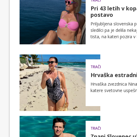
TRAČI
Pri 43 letih v ko
postavo
Priljubljena slovenska p
sledilci pa je delila ne
tista, na kateri pozira v
TRAČI
Hrvaška estradnic
Hrvaška zvezdnica Nina 
katere svetovne uspešni
TRAČI
Znani Slovenec u