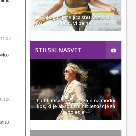
gramu
Zakaj prijateljica shujša z isto
dieto, vi pa ne?
 11.07
STILSKI NASVET
ovico
 04.00
Ljubljančanke prisegajo na modni
kos, ki je absolutni hit letošnjega
poletja
rizu.