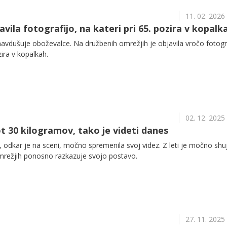
11. 02. 2026
avila fotografijo, na kateri pri 65. pozira v kopalk
avdušuje oboževalce. Na družbenih omrežjih je objavila vročo fotogra
zira v kopalkah.
02. 12. 2025
ot 30 kilogramov, tako je videti danes
odkar je na sceni, močno spremenila svoj videz. Z leti je močno shuj
mrežjih ponosno razkazuje svojo postavo.
27. 11. 2025