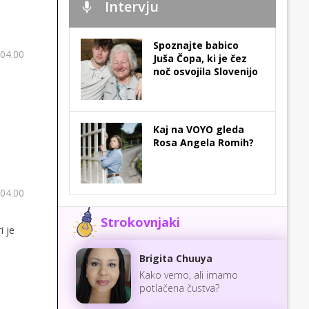
Intervju
Spoznajte babico
 04.00
Juša Čopa, ki je čez
noč osvojila Slovenijo
Kaj na VOYO gleda
Rosa Angela Romih?
 04.00
Strokovnjaki
i je
Brigita Chuuya
Kako vemo, ali imamo
potlačena čustva?