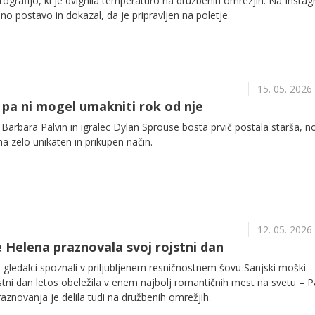
tografijo, ki je dvignila temperaturo na družbenih omrežjih. Na Insta
no postavo in dokazal, da je pripravljen na poletje.
15. 05. 2026
n pa ni mogel umakniti rok od nje
rbara Palvin in igralec Dylan Sprouse bosta prvič postala starša, n
na zelo unikaten in prikupen način.
12. 05. 2026
 Helena praznovala svoj rojstni dan
jo gledalci spoznali v priljubljenem resničnostnem šovu Sanjski moški
jstni dan letos obeležila v enem najbolj romantičnih mest na svetu – Pa
aznovanja je delila tudi na družbenih omrežjih.