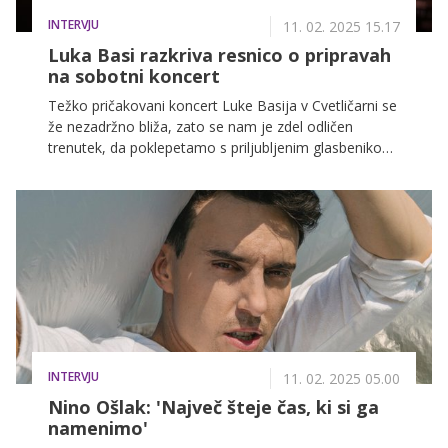
INTERVJU
11. 02. 2025 15.17
Luka Basi razkriva resnico o pripravah
na sobotni koncert
Težko pričakovani koncert Luke Basija v Cvetličarni se
že nezadržno bliža, zato se nam je zdel odličen
trenutek, da poklepetamo s priljubljenim glasbenikom,
ki je lansko leto navdušil z uspešnico v slovenskem
jeziku. Govorimo seveda o pesmi Skrito v raju, ki je
bila ustvarjena za istoimensko serijo, katere 2. sezona
prihaja na naše ekrane že v ponedeljek, 17. februarja
2025!
INTERVJU
11. 02. 2025 05.00
Nino Ošlak: 'Največ šteje čas, ki si ga
namenimo'