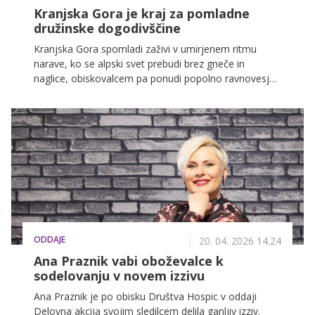
Kranjska Gora je kraj za pomladne
družinske dogodivščine
Kranjska Gora spomladi zaživi v umirjenem ritmu
narave, ko se alpski svet prebudi brez gneče in
naglice, obiskovalcem pa ponudi popolno ravnovesje
med sprostitvijo, gibanjem in pristnim stikom z
naravo.
ODDAJE
20. 04. 2026 14.24
Ana Praznik vabi oboževalce k
sodelovanju v novem izzivu
Ana Praznik je po obisku Društva Hospic v oddaji
Delovna akcija svojim sledilcem delila ganljiv izziv.