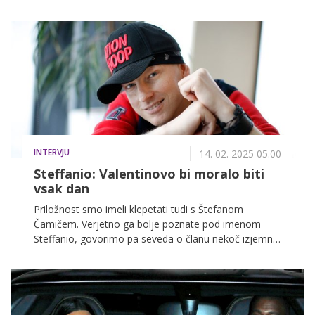
pa je tudi spomine na sam začetek njenega razmerja
ter nam zaupala zgodbo o tem, kako sta se s
partnerjem spoznala.
INTERVJU
14. 02. 2025 05.00
Steffanio: Valentinovo bi moralo biti
vsak dan
Priložnost smo imeli klepetati tudi s Štefanom
Čamičem. Verjetno ga bolje poznate pod imenom
Steffanio, govorimo pa seveda o članu nekoč izjemno
priljubljene fantovske zasedbe Game Over, katere
pesmi na vsaki dobri zabavi prepevamo še danes.