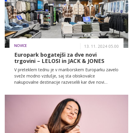
NOVICE
13. 11. 2024 05.00
Europark bogatejši za dve novi
trgovini – LELOSI in JACK & JONES
V preteklem tednu je v mariborskem Europarku zavelo
sveže modno vzdušje, saj sta obiskovalce
nakupovalne destinacije razveselili kar dve novi
trgovini priljubljenih blagovnih znamk – LELOSI in JACK
& JONES. Od zdaj naprej bodo lahko uživali v
nakupovanju udobnih kosov za vso družino ter
kakovostnih in trendovskih moških oblačil, ki so v
Evropi postala sinonim za inovativno oblikovanje
jeans mode.