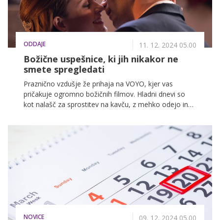
ODDAJE
11. 12. 2024 05.00
Božične uspešnice, ki jih nikakor ne
smete spregledati
Praznično vzdušje že prihaja na VOYO, kjer vas
pričakuje ogromno božičnih filmov. Hladni dnevi so
kot nalašč za sprostitev na kavču, z mehko odejo in
skodelico toplega kakava. Na VOYO vas čakajo
čarobne božične zgodbe, ki nas opominjajo na
pomen družine in skupnosti. Od klasičnih božičnih
komedij do ganljivih dram – vsakdo bo našel nekaj
zase. Za vas smo pripravili seznam vseh filmov, ki jih
letos ne smete spregledati.
NOVICE
09. 12. 2024 05.00