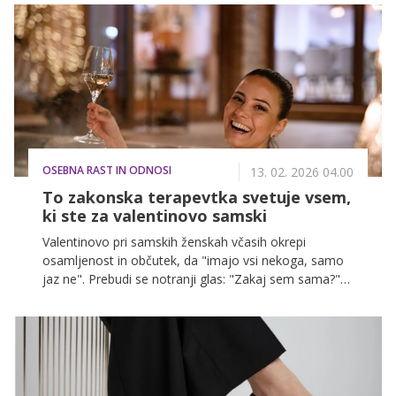
političnem področju, hkrati pa opozarja na pomen
enakopravnosti in spoštovanja pravic žensk po vsem
svetu.
OSEBNA RAST IN ODNOSI
13. 02. 2026 04.00
To zakonska terapevtka svetuje vsem,
ki ste za valentinovo samski
Valentinovo pri samskih ženskah včasih okrepi
osamljenost in občutek, da "imajo vsi nekoga, samo
jaz ne". Prebudi se notranji glas: "Zakaj sem sama?"
Pa vendar je lahko ta dan tudi priložnost za iskren
pogled vase in za čisto konkretne korake, ki ga
polepšajo. Zakaj valentinovo sproži pritisk in kako si
lahko pomagate, svetuje Jana Lavtižar, spec.
zakonske in družinske terapije.