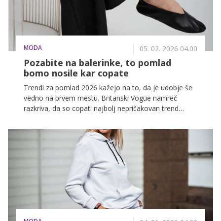
MODA
05. 02. 2026 04.00
Pozabite na balerinke, to pomlad
bomo nosile kar copate
Trendi za pomlad 2026 kažejo na to, da je udobje še
vedno na prvem mestu. Britanski Vogue namreč
razkriva, da so copati najbolj nepričakovan trend
obutve za mesece, ki so pred nami.