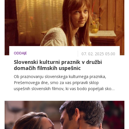
spodbuja, da si vzamete čas za razvajanje sebe in
drugih ter vas poziva, da letos ljubezen izkažete na
kreativen in inovativen način.
ODDAJE
07. 02. 2025 05.00
Slovenski kulturni praznik v družbi
domačih filmskih uspešnic
Ob praznovanju slovenskega kulturnega praznika,
Prešernovega dne, smo za vas pripravili sklop
uspešnih slovenskih filmov, ki vas bodo popeljali skozi
pestro paleto čustev in zgodb. Naj bo to večer, ki ga
boste preživeli v dobri družbi, ob filmih, ki osvetljujejo
slovensko kulturo. Spodaj vas čaka spored filmov, ki
jih enostavno ne smete zamuditi!