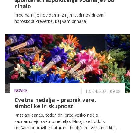
nihalo
Pred nami je nov dan in z njim tudi nov dnevni
horoskop! Preverite, kaj vam prinaša!
NOVICE
13. 04. 2025 09.08
Cvetna nedelja – praznik vere,
simbolike in skupnosti
Kristjani danes, teden dni pred veliko nočjo,
zaznamujejo cvetno nedeljo. Mnogi se bodo k
mašam odpravili z butarami in oljčnimi vejicami, ki jih
bodo duhovniki blagoslovili. V Vatikanu bo maša z