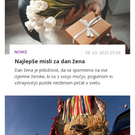
počitniški navdušenec svojega favorita, mi pa vam
tokrat predstavljamo največjega in najbolj
poseljenega med njimi - otok Tenerife. Ker lahko
najbolj koristne informacije vedno ponudijo lokalni
prebivalci, smo poklicali znano vplivnico in udeleženko
prve sezone šova Sanjski moški Kajo Casar, ki je pred
skoraj tremi leti rodno Prekmurje zamenjala za
življenje in delo na Tenerifu.
NOVICE
08. 03. 2025 05.00
Najlepše misli za dan žena
Dan žena je priložnost, da se spomnimo na vse
izjemne ženske, ki so s svojo močjo, pogumom in
vztrajnostjo pustile neizbrisen pečat v svetu.