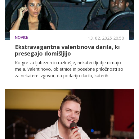
NOVICE
13. 02. 2025 20.50
Ekstravagantna valentinova darila, ki
presegajo domišljijo
Ko gre za ljubezen in razkošje, nekateri ljudje nimajo
meja. Valentinovo, obletnice in posebne priložnosti so
za nekatere izgovor, da podarijo darila, katerih
vrednost presega domišljijo večine smrtnikov.
Oglejmo si nekaj najbolj absurdno dragih daril.