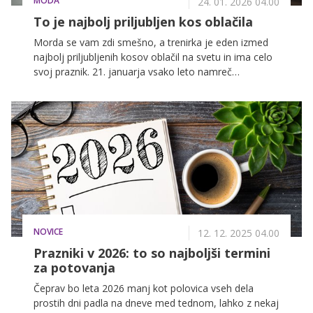
MODA
24. 01. 2026 04.00
To je najbolj priljubljen kos oblačila
Morda se vam zdi smešno, a trenirka je eden izmed
najbolj priljubljenih kosov oblačil na svetu in ima celo
svoj praznik. 21. januarja vsako leto namreč
praznujemo svetovni dan trenirk.
NOVICE
12. 12. 2025 04.00
Prazniki v 2026: to so najboljši termini
za potovanja
Čeprav bo leta 2026 manj kot polovica vseh dela
prostih dni padla na dneve med tednom, lahko z nekaj