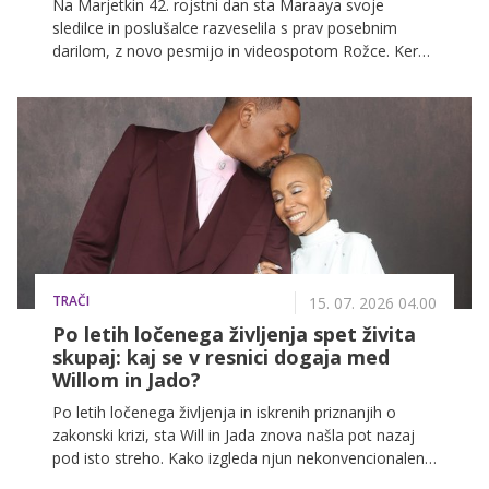
Na Marjetkin 42. rojstni dan sta Maraaya svoje
sledilce in poslušalce razveselila s prav posebnim
darilom, z novo pesmijo in videospotom Rožce. Ker
jima glasba pomeni največ, sta se odločila, da osebni
praznik obeležita na način, ki ju najbolj zaznamuje, z
glasbo.
TRAČI
15. 07. 2026 04.00
Po letih ločenega življenja spet živita
skupaj: kaj se v resnici dogaja med
Willom in Jado?
Po letih ločenega življenja in iskrenih priznanjih o
zakonski krizi, sta Will in Jada znova našla pot nazaj
pod isto streho. Kako izgleda njun nekonvencionalen
odnos, ki kljubuje vsem hollywoodskim pravilom in