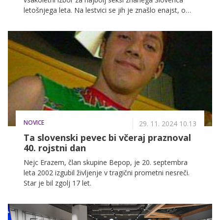
letošnjega leta. Na lestvici se jih je znašlo enajst, o
velikem zmagovalcu pa boste tudi tokrat odločili vi!
NOVICE
29. 11. 2024 10.13
Ta slovenski pevec bi včeraj praznoval
40. rojstni dan
Nejc Erazem, član skupine Bepop, je 20. septembra
leta 2002 izgubil življenje v tragični prometni nesreči.
Star je bil zgolj 17 let.