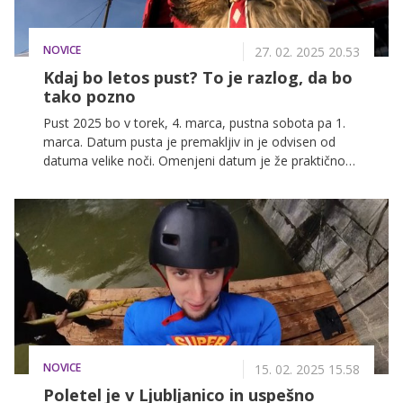
NOVICE
27. 02. 2025 20.53
Kdaj bo letos pust? To je razlog, da bo
tako pozno
Pust 2025 bo v torek, 4. marca, pustna sobota pa 1.
marca. Datum pusta je premakljiv in je odvisen od
datuma velike noči. Omenjeni datum je že praktično
pred vrati, zato se pripravite na pustne vragolije,
izdelavo mask in uživanje v tradicionalnih pustnih
jedeh, kot so krofi.
NOVICE
15. 02. 2025 15.58
Poletel je v Ljubljanico in uspešno