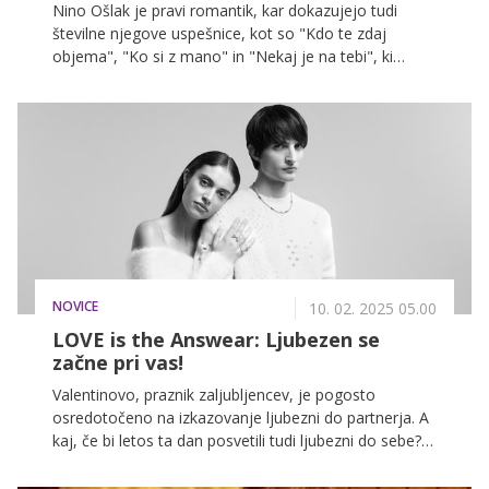
Nino Ošlak je pravi romantik, kar dokazujejo tudi
številne njegove uspešnice, kot so "Kdo te zdaj
objema", "Ko si z mano" in "Nekaj je na tebi", ki
govorijo o ljubezni in iskrenih čustvih. Z njim smo
klepetali o ljubezni in valentinovem, ki se že
nezadržno bliža. Preverite, kaj nam je zaupal!
NOVICE
10. 02. 2025 05.00
LOVE is the Answear: Ljubezen se
začne pri vas!
Valentinovo, praznik zaljubljencev, je pogosto
osredotočeno na izkazovanje ljubezni do partnerja. A
kaj, če bi letos ta dan posvetili tudi ljubezni do sebe?
Ljubezen do sebe je namreč temelj za zdrave in trdne
odnose, ki jih gradite z drugimi. Answear vas