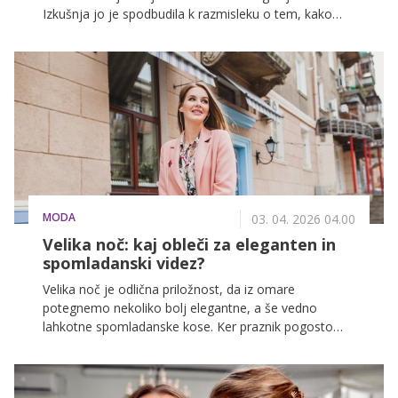
Izkušnja jo je spodbudila k razmisleku o tem, kako
lahko vsak izmed nas prispeva k več dobrega. Zato je
sledilce pozvala k preprostemu dejanju prijaznosti in
hvaležnosti. Preberite, kako lahko že z majhnimi
gestami polepšate dan ljudem okoli sebe.
MODA
03. 04. 2026 04.00
Velika noč: kaj obleči za eleganten in
spomladanski videz?
Velika noč je odlična priložnost, da iz omare
potegnemo nekoliko bolj elegantne, a še vedno
lahkotne spomladanske kose. Ker praznik pogosto
preživimo v družinskem krogu, na kosilu ali druženju,
je pomembno, da izberemo outfit, ki bo hkrati
udoben, urejen in primeren za pomladno vreme.