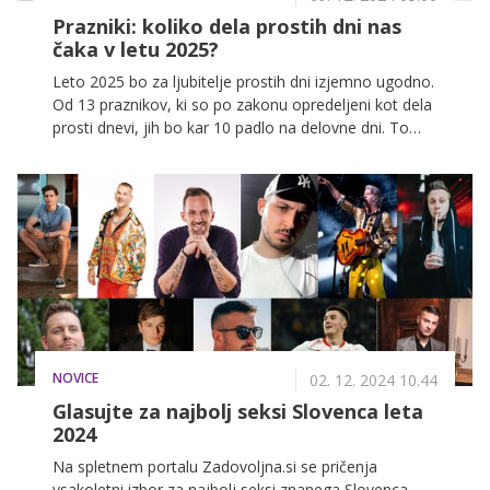
Prazniki: koliko dela prostih dni nas
čaka v letu 2025?
Leto 2025 bo za ljubitelje prostih dni izjemno ugodno.
Od 13 praznikov, ki so po zakonu opredeljeni kot dela
prosti dnevi, jih bo kar 10 padlo na delovne dni. To
pomeni več priložnosti za podaljšane vikende in oddih.
NOVICE
02. 12. 2024 10.44
Glasujte za najbolj seksi Slovenca leta
2024
Na spletnem portalu Zadovoljna.si se pričenja
vsakoletni izbor za najbolj seksi znanega Slovenca