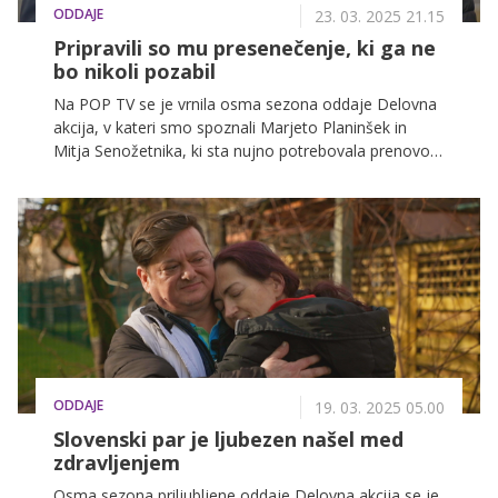
ODDAJE
23. 03. 2025 21.15
Pripravili so mu presenečenje, ki ga ne
bo nikoli pozabil
Na POP TV se je vrnila osma sezona oddaje Delovna
akcija, v kateri smo spoznali Marjeto Planinšek in
Mitja Senožetnika, ki sta nujno potrebovala prenovo
doma. Skupaj z dvema sinovoma sta živela v dotrajani
hiši, kjer je bila največja težava, da ni bila prilagojena
Mitju, ki je kot najstnik izgubil obe nogi.
ODDAJE
19. 03. 2025 05.00
Slovenski par je ljubezen našel med
zdravljenjem
Osma sezona priljubljene oddaje Delovna akcija se je