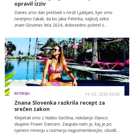
opravil izziv
Danes smo dan preživeli v mrzli Ljubljani, kjer smo
nestrpno čakali, da bo Jaka Peterka, najbolj seksi
znani Slovenec leta 2024, dobesedno poletel v
Ljubljanico. In tudi je!
INTERVJU
14. 02. 2025 05.00
Znana Slovenka razkrila recept za
srečen zakon
Klepetali smo z Natko Geržina, nekdanjo članico
skupine Power Dancers. Zaupala nam je, kaj je po
njenem mnenju v razmerju najpomembnejše, obudila