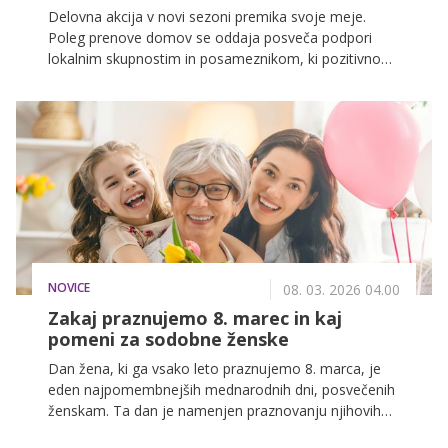
Delovna akcija v novi sezoni premika svoje meje.
Poleg prenove domov se oddaja posveča podpori
lokalnim skupnostim in posameznikom, ki pozitivno
vplivajo na okolico. To je zgodba o srčnosti,
solidarnosti in pomenu medsebojne pomoči v
sodobni družbi.
NOVICE
08. 03. 2026 04.00
Zakaj praznujemo 8. marec in kaj
pomeni za sodobne ženske
Dan žena, ki ga vsako leto praznujemo 8. marca, je
eden najpomembnejših mednarodnih dni, posvečenih
ženskam. Ta dan je namenjen praznovanju njihovih
dosežkov na družbenem, gospodarskem, kulturnem in