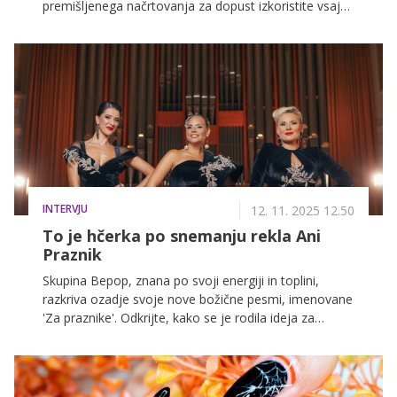
premišljenega načrtovanja za dopust izkoristite vsaj
tri podaljšane vikende. V članku preverite, katerih
praznikov se bomo prihodnje leto še posebej veselili.
INTERVJU
12. 11. 2025 12.50
To je hčerka po snemanju rekla Ani
Praznik
Skupina Bepop, znana po svoji energiji in toplini,
razkriva ozadje svoje nove božične pesmi, imenovane
'Za praznike'. Odkrijte, kako se je rodila ideja za
pesem, zakaj je bilo vredno počakati eno leto in kako
so dekleta s pomočjo hčerk posnele čudovit
videospot. Spregovorile so tudi o hvaležnosti in o tem,
kakšne želje imajo za praznični čas.