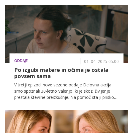
blagoslovom zelenja potekala dopoldne, kot ostale
maše drugje pa se bo začela s procesijo.
ODDAJE
01. 04. 2025 05.00
Po izgubi matere in očima je ostala
povsem sama
V tretji epizodi nove sezone oddaje Delovna akcija
smo spoznali 30-letno Valerijo, ki je skozi življenje
prestala številne preizkušnje. Na pomoč sta ji priskočili
njeni najboljši prijateljici, ki sta jo prijavili v oddajo in ji
s tem ponudili priložnost za boljše življenje.