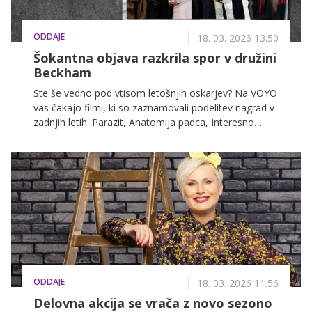
ODDAJE
18. 03. 2026 13.50
Šokantna objava razkrila spor v družini
Beckham
Ste še vedno pod vtisom letošnjih oskarjev? Na VOYO
vas čakajo filmi, ki so zaznamovali podelitev nagrad v
zadnjih letih. Parazit, Anatomija padca, Interesno
območje, Substanca, Vse povsod naenkrat, Capote,
Punčka za milijon dolarjev in številni drugi so popolna
izbira za nepozaben filmski večer.
ODDAJE
18. 03. 2026 11.56
Delovna akcija se vrača z novo sezono