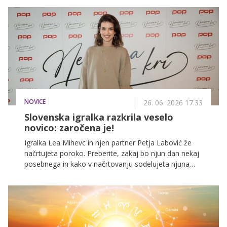
pričakovanjem javnosti?
NOVICE
26. 06. 2026 17.33
Slovenska igralka razkrila veselo
novico: zaročena je!
Igralka Lea Mihevc in njen partner Petja Labović že
načrtujeta poroko. Preberite, zakaj bo njun dan nekaj
posebnega in kako v načrtovanju sodelujeta njuna
otroka.