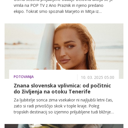
vrnila na POP TV z Ano Praznik in njeno predano
ekipo. Tokrat smo spoznali Marjeto in Mitja iz
Petrovč, ki nujno potrebujeta pomoč pri prenovi
svojega doma. Ana in Bojan sta izbrala družino, ki se
sooča z gibalnimi omejitvami, saj je Mitja v najstniških
letih izgubil obe nogi.
POTOVANJA
10. 03. 2025 05.00
Znana slovenska vplivnica: od počitnic
do življenja na otoku Tenerife
Za ljubitelje sonca zima vsekakor ni najljubši letni čas,
zato si radi privoščijo skok v tople kraje. Poleg
tropskih destinacij so izjemno priljubljene tudi bližnje
tople destinacije, kot so Kanarski otoki. Gre za niz
vulkanskih otokov, med katerimi ima skoraj vsak