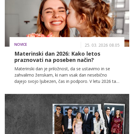
NOVICE
25. 03. 2026 08.05
Materinski dan 2026: Kako letos
praznovati na poseben način?
Materinski dan je priložnost, da se ustavimo in se
zahvalimo ženskam, ki nam vsak dan nesebično
dajejo svojo ljubezen, čas in podporo. V letu 2026 ta
poseben dan znova poudarja pomen družine, topline
in drobnih pozornosti, ki ustvarjajo najlepše spomine.
Ne glede na to, ali praznujemo z velikimi gestami ali
preprostimi trenutki, je bistvo vedno v iskrenosti.