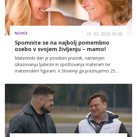
NOVICE
25. 03. 2025 05.00
Spomnite se na najbolj pomembno
osebo v svojem življenju – mamo!
Materinski dan je poseben praznik, namenjen
izkazovanju ljubezni in spoštovanja materam ter
materinskim figuram. V Sloveniji ga praznujemo 25.
marca, kar je stalni datum, za razliko od nekaterih
drugih držav, kjer se datum spreminja.