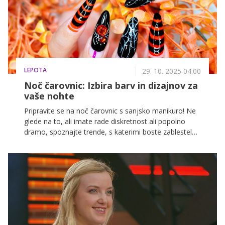
LEPOTA
29. 10. 2025 04.00
Noč čarovnic: Izbira barv in dizajnov za
vaše nohte
Pripravite se na noč čarovnic s sanjsko manikuro! Ne
glede na to, ali imate rade diskretnost ali popolno
dramo, spoznajte trende, s katerimi boste zablestele
in pustile nepozaben vtis.