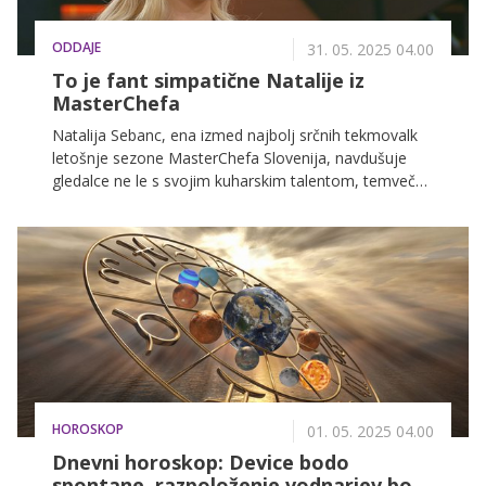
ODDAJE
31. 05. 2025 04.00
To je fant simpatične Natalije iz
MasterChefa
Natalija Sebanc, ena izmed najbolj srčnih tekmovalk
letošnje sezone MasterChefa Slovenija, navdušuje
gledalce ne le s svojim kuharskim talentom, temveč
tudi s svojo iskreno predanostjo, toplino in borbenim
duhom. A za njenimi kulinaričnimi uspehi stoji še
nekdo – njen partner Janže Praznik, ki je že več kot tri
leta njen največji zaveznik, poslušalec in podpornik.
HOROSKOP
01. 05. 2025 04.00
Dnevni horoskop: Device bodo
spontane, razpoloženje vodnarjev bo