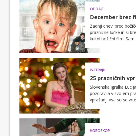
ODDAJE
December brez f
Zadnji dnevi pred božič
praznične lučke in si br
kultni božični filmi Sam
prihajajočih večerih ji
praznično vzdušje.
INTERVJU
25 prazničnih vp
Slovenska igralka Lucija
pozdravila v svojem pr
vprašanj. Vsa so se vrte
res posebno doživetje.
HOROSKOP