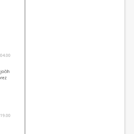
 04.00
jočih
brez
 19.00