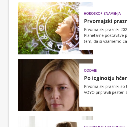
HOROSKOP ZNAMENJA
Prvomajski prazni
Prvomajski prazniki 2026
Planetarne postavitve p
tem, da si vzamemo ča
močno – kot da jim ves
tri znamenja, ki bodo le
dni potegnejo največ.
ODDAJE
Po izginotju hče
Prvomajski prazniki so 
VOYO pripravili pester i