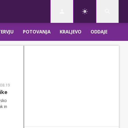
TERVJU
POTOVANJA
KRALJEVO
ODDAJE
 08.19
ike
nsko
k in