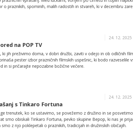
 25 prazničnih vprašanj. Med lučkami, vonjem po cimetu in toplih napitki
 o praznikih, spominih, malih radostih in stvareh, ki v decembru zare
24. 12. 2025
spored na POP TV
i, ki jih preživimo doma, v dobri družbi, zaviti v odejo in ob odličnih film
rinaša pester izbor prazničnih filmskih uspešnic, ki bodo razveselile 
ed in si pričarajte nepozabne božične večere.
24. 12. 2025
rašanj s Tinkaro Fortuna
oge trenutek, ko se ustavimo, se povežemo z družino in se posvetimo
at smo obiskali Tinkaro Fortuna, pevko skupine Bepop, ki nas je prij
smo z njo poklepetali o praznikih, tradicijah in družinskih običajih.