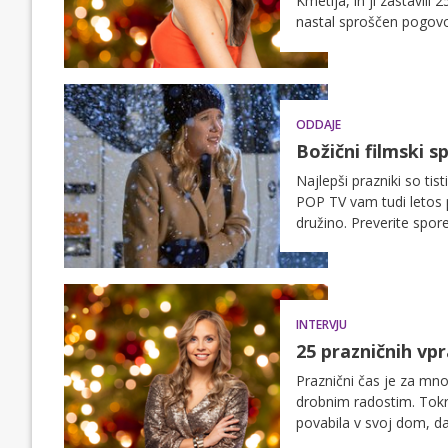
Kmetija, in ji zastavili
nastal sproščen pogovor
štejejo.
ODDAJE
Božični filmski 
Najlepši prazniki so tist
POP TV vam tudi letos p
družino. Preverite spor
INTERVJU
25 prazničnih vp
Praznični čas je za mn
drobnim radostim. Tokr
povabila v svoj dom, da 