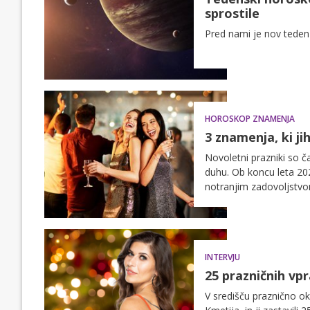
sprostile
Pred nami je nov teden 
HOROSKOP ZNAMENJA
3 znamenja, ki ji
Novoletni prazniki so ča
duhu. Ob koncu leta 20
notranjim zadovoljstvom
sproščen, radosten in č
INTERVJU
25 prazničnih vpr
V središču praznično ok