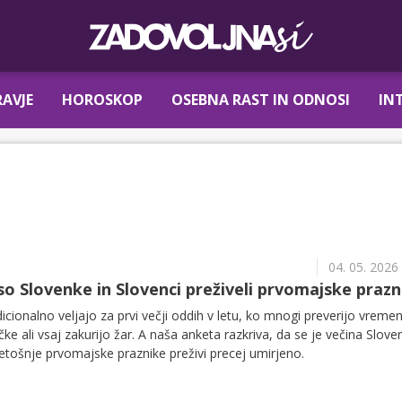
AVJE
HOROSKOP
OSEBNA RAST IN ODNOSI
IN
04. 05. 2026
so Slovenke in Slovenci preživeli prvomajske prazn
dicionalno veljajo za prvi večji oddih v letu, ko mnogi preverijo vreme
e ali vsaj zakurijo žar. A naša anketa razkriva, da se je večina Sloven
letošnje prvomajske praznike preživi precej umirjeno.