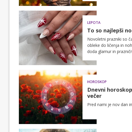
LEPOTA
To so najlepši n
Novoletni prazniki so 
obleke do ličenja in no
doda glamur in prazničn
HOROSKOP
Dnevni horoskop:
večer
Pred nami je nov dan in