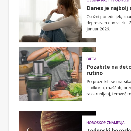
OSEBNA RAST IN ODNOSI
Danes je najbolj 
Otožni ponedeljek, znan
depresiven dan v letu. G
januar 2026.
DIETA
Pozabite na deto
rutino
Po praznikih se marsika
sladkorja, maščob, pred
razstrupljanj, temveč m
zgrešena ter kako se va
dietetik in športni nutri
HOROSKOP ZNAMENJA
Tedenski horosko