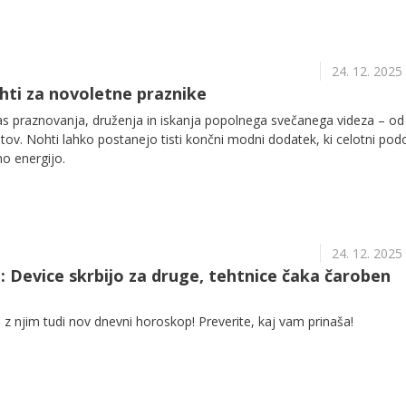
24. 12. 2025
ohti za novoletne praznike
čas praznovanja, druženja in iskanja popolnega svečanega videza – od
htov. Nohti lahko postanejo tisti končni modni dodatek, ki celotni pod
o energijo.
24. 12. 2025
 Device skrbijo za druge, tehtnice čaka čaroben
 z njim tudi nov dnevni horoskop! Preverite, kaj vam prinaša!