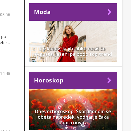
Moda
 08.56
o po
ebej
10 kosov, ki jih lahko nosiš že
 bodo
avgusta, jeseni pa bodo top trend
kih
 14.48
Horoskop
Dnevni horoskop: Škorpijonom se
obeta napredek, vodnarje čaka
dobra novica