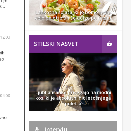
h je
s
Lahkotna solata, ki jo bomo jedle
celo poletje (in še dolgo po njem)
 12.03
STILSKI NASVET
ih.
vso
Ljubljančanke prisegajo na modni
 04.00
kos, ki je absolutni hit letošnjega
poletja
azno
Intervju