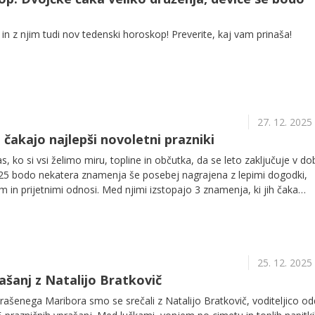
in z njim tudi nov tedenski horoskop! Preverite, kaj vam prinaša!
27. 12. 2025
h čakajo najlepši novoletni prazniki
s, ko si vsi želimo miru, topline in občutka, da se leto zaključuje v d
25 bodo nekatera znamenja še posebej nagrajena z lepimi dogodki,
 in prijetnimi odnosi. Med njimi izstopajo 3 znamenja, ki jih čaka
ustveno izpolnjujoč praznični čas.
25. 12. 2025
ašanj z Natalijo Bratkovič
rašenega Maribora smo se srečali z Natalijo Bratkovič, voditeljico od