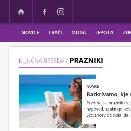
NOVICE
TRAČI
MODA
LEPOTA
ZDR
PRAZNIKI
KLJUČNA BESEDA /
NOVICE
Razkrivamo, kje 
Prvomajski prazniki tra
napoved, spakirajo kovčk
Slovencev odločila, da 