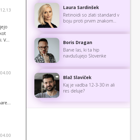
Laura Sardinšek
 12.13
Retinoidi so zlati standard v
boju proti prvim znakom
jejo
staranja
kot
i. V
Boris Dragan
Barve las, ki ta hip
navdušujejo Slovenke
 04.00
Blaž Slaviček
Kaj je vadba 12-3-30 in ali
res deluje?
naredi
 04.00