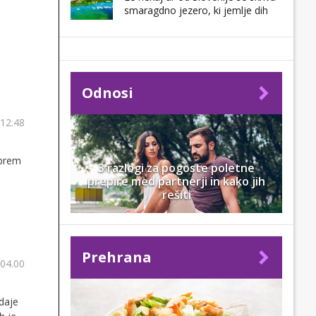
smaragdno jezero, ki jemlje dih
Odnosi
 12.48
obrem
3 razlogi za pogoste poletne
prepire med partnerji in kako jih
rešiti
Prehrana
 04.00
daje