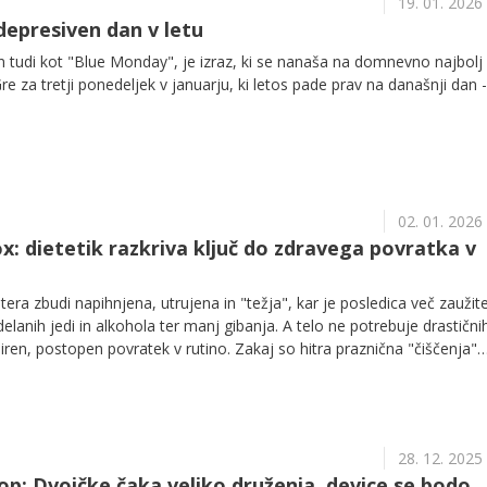
19. 01. 2026
depresiven dan v letu
 tudi kot "Blue Monday", je izraz, ki se nanaša na domnevno najbolj
re za tretji ponedeljek v januarju, ki letos pade prav na današnji dan -
02. 01. 2026
x: dietetik razkriva ključ do zdravega povratka v
tera zbudi napihnjena, utrujena in "težja", kar je posledica več zaužit
elanih jedi in alkohola ter manj gibanja. A telo ne potrebuje drastični
iren, postopen povratek v rutino. Zakaj so hitra praznična "čiščenja"
rno in učinkovito vrniti v uravnoteženo prehrano, pojasnjuje klinični
cionist Luka Roter.
28. 12. 2025
p: Dvojčke čaka veliko druženja, device se bodo