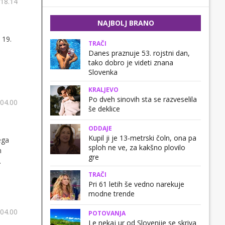
 18.14
NAJBOLJ BRANO
 19.
TRAČI
Danes praznuje 53. rojstni dan,
tako dobro je videti znana
Slovenka
KRALJEVO
Po dveh sinovih sta se razveselila
 04.00
še deklice
ODDAJE
Kupil ji je 13-metrski čoln, ona pa
ega
sploh ne ve, za kakšno plovilo
h
gre
TRAČI
Pri 61 letih še vedno narekuje
modne trende
 04.00
POTOVANJA
Le nekaj ur od Slovenije se skriva