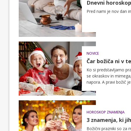
Dnevni horoskop:
Pred nami je nov dan in
NOVICE
Čar božiča ni v t
Ko si predstavljamo pr
se okraskov in mirnega,
napora. A pravi božič j
HOROSKOP ZNAMENJA
3 znamenja, ki ji
Božični prazniki so za 