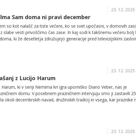
23. 12. 2025
ilma Sam doma ni pravi december
em so kot nalašč za tiste večere, ko se svet upočasni, v domovih zasi
ez slabe vesti privoščimo čas zase. In kaj sodi k takšnemu večeru bolj 
 doma, ki že desetletja združujejo generacije pred televizijskimi zaslon
h boste lahko spremljali na POP TV, ki bo poskrbel za še bogatejše
23. 12. 2025
rašanj z Lucijo Harum
 Harum, ki v seriji Nemirna kri igra uporniško Diano Veber, nas je
azničnem domu. V posebnem prazničnem intervjuju smo ji zastavili 25
la okoli decembrskih navad, družinskih tradicij in vsega, kar praznike 
23. 12. 2025