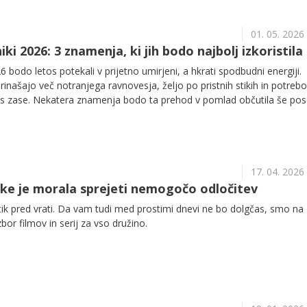
01. 05. 2026
ki 2026: 3 znamenja, ki jih bodo najbolj izkoristila
 bodo letos potekali v prijetno umirjeni, a hkrati spodbudni energiji.
rinašajo več notranjega ravnovesja, željo po pristnih stikih in potreb
s zase. Nekatera znamenja bodo ta prehod v pomlad občutila še pos
olje odpira vrata v bolj lahkotno, sproščeno obdobje. Med vsemi pa
tos izstopala po svoji energiji, navdihu in sposobnosti, da iz prvomajs
17. 04. 2026
rke je morala sprejeti nemogočo odločitev
tik pred vrati. Da vam tudi med prostimi dnevi ne bo dolgčas, smo na
zbor filmov in serij za vso družino.