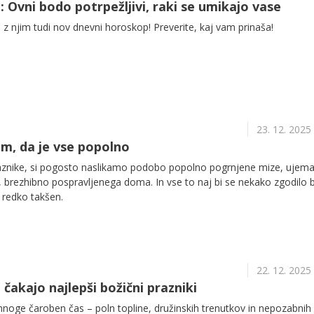
 Ovni bodo potrpežljivi, raki se umikajo vase
 z njim tudi nov dnevni horoskop! Preverite, kaj vam prinaša!
23. 12. 2025
em, da je vse popolno
aznike, si pogosto naslikamo podobo popolno pogrnjene mize, ujema
 brezhibno pospravljenega doma. In vse to naj bi se nekako zgodilo 
e redko takšen.
22. 12. 2025
h čakajo najlepši božični prazniki
mnoge čaroben čas – poln topline, družinskih trenutkov in nepozabnih