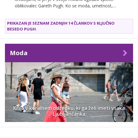
oblikovalec Gareth Pugh. Ko se moda, umetnost,
arhitektura in ekstravaganca združijo, je čas za
minimalistično kolekcijo ostrih linij.
PRIKAZAN JE SEZNAM ZADNJIH 14 ČLANKOV S KLJUČNO
BESEDO
PUGH
.
Moda
Krilo v koralnem odtenku, ki ga želi imeti vsaka
Ljubljančanka