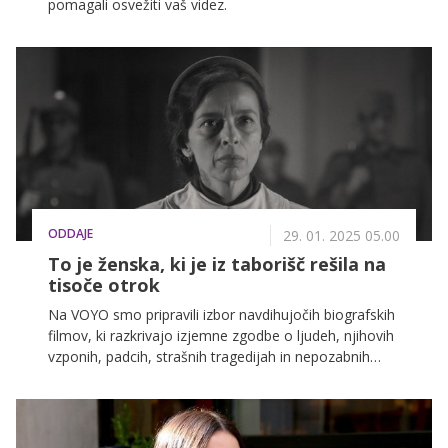
pomagali osvežiti vaš videz.
ODDAJE
29. 01. 2025 05.00
To je ženska, ki je iz taborišč rešila na
tisoče otrok
Na VOYO smo pripravili izbor navdihujočih biografskih
filmov, ki razkrivajo izjemne zgodbe o ljudeh, njihovih
vzponih, padcih, strašnih tragedijah in nepozabnih
dosežkih. Potopite se v resnične pripovedi, ki
navdihujejo, razkrivajo globoke skrivnosti in nas
opominjajo na neverjetno moč človeškega duha.