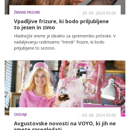
ŽENSKE FRIZURE
29. 09. 2024 05.00
Vpadljive frizure, ki bodo priljubljene
to jesen in zimo
Hladnejše vreme je idealno za spremembo pričeske. V
nadaljevanju razkrivamo "trendi" frizure, ki bodo
priljubljene to sezono.
ODDAJE
03. 08. 2024 05.00
Avgustovske novosti na VOYO, ki jih ne
smete spregledati