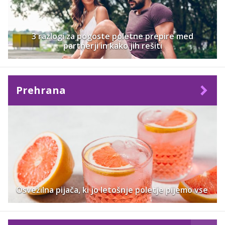
3 razlogi za pogoste poletne prepire med
partnerji in kako jih rešiti
Prehrana
Osvežilna pijača, ki jo letošnje poletje pijemo vse