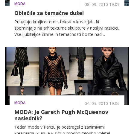
MODA
08. 09. 2010 19.09
Oblačila za temačne duše!
Prihajajo kraljice teme, tokrat v kreacijah, ki
spominjajo na arhitekturne skulpture v nosljivi različici.
Vse ljubiteljce črnine in temačnosti boste nad
'gotičarskim' trendom, ki ga prinašata jesen in zima,
več kot navdšuene!
MODA
04. 03. 2010 19.06
MODA: Je Gareth Pugh McQueenov
naslednik?
Teden mode v Parizu je postregel z zanimivimi
kreacijami, ki jih je v svojo modno zgodbo vpletel