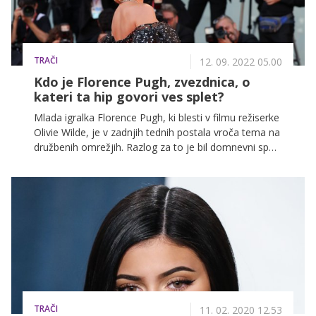
TRAČI
12. 09. 2022 05.00
Kdo je Florence Pugh, zvezdnica, o
kateri ta hip govori ves splet?
Mlada igralka Florence Pugh, ki blesti v filmu režiserke
Olivie Wilde, je v zadnjih tednih postala vroča tema na
družbenih omrežjih. Razlog za to je bil domnevni spor
med Olivio in Flo, olje na ogenj pa je sedaj prilila še
drama, ki jo je igralska zasedba filma 'Don't worry
darling' te dni deležna na beneškem filmskem
festivalu. Kdo je 26-letna igralka, ki je čez noč postala
ena izmed najbolj obrekovanih zvezdnic na svetu?
TRAČI
11. 02. 2020 12.53