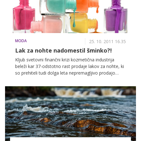
našel kaj zase. Pariz je ohranil edinstven glamur, ki
mesto ljubezni tudi z modnega vidika ohranja
posebno in veličastno.
MODA
25. 10. 2011 16.35
Lak za nohte nadomestil šminko?!
Kljub svetovni finančni krizi kozmetična industrija
beleži kar 37-odstotno rast prodaje lakov za nohte, ki
so prehiteli tudi dolga leta nepremagljivo prodajo
rdečil. Gre za izdelek, ki zaradi svoje cenovne
dostopnosti navdušuje ženske po svetu, ki si ga
privoščijo (skoraj) vsakokrat, ko se odpravijo v
drogerijo, za njegov uspeh pa je zaslužen predvsem
lak z učinkom razpok.