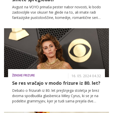
Avgust na VOYO prinaša pester nabor novosti, ki bodo
zadovoljile vse okuse! Ne glede na to, ali imate radi
fantazijske pustolovščine, komedije, romantične serije
ali kaj vmes, boste vsekakor našli nekaj zase. Spodaj
preverite vse novosti, ki vas čakajo v prihajajočih
tednih.
ŽENSKE FRIZURE
16. 05. 2024 04.32
Se res vračajo v modo frizure iz 80. let?
Debato o frizurah iz 80. let prejšnjega stoletja je brez
dvoma spodbudila glasbenica Miley Cyrus, ki se je na
podelitvi grammyjev, kjer je tudi sama prejela dve
prestižni glasbeni nagradi, pojavila z retro pričesko, ki
je še dolgo ne bomo pozabili.