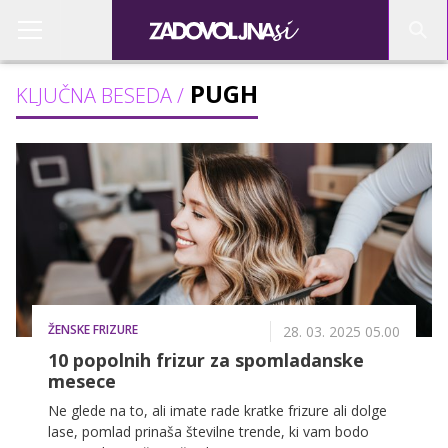
PUGH
KLJUČNA BESEDA /
ŽENSKE FRIZURE
28. 03. 2025 05.00
10 popolnih frizur za spomladanske
mesece
Ne glede na to, ali imate rade kratke frizure ali dolge
lase, pomlad prinaša številne trende, ki vam bodo