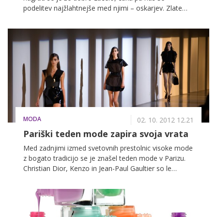
podelitev najžlahtnejše med njimi – oskarjev. Zlate
kipce bodo tokrat podelili 92. po vrsti, tako kot je že
dosedanja večletna praksa, pa se bo slovesna
prireditev odvila v Dolby Theatru v Hollywoodu.
MODA
02. 10. 2012 12.21
Pariški teden mode zapira svoja vrata
Med zadnjimi izmed svetovnih prestolnic visoke mode
z bogato tradicijo se je znašel teden mode v Parizu.
Christian Dior, Kenzo in Jean-Paul Gaultier so le
nekatera svetovno znana imena modnega sveta, ki so
se predstavila s svojimi novimi kolekcijami za pomlad
in poletje 2013. Obiskovalci so bili priča modni
raznolikosti in prav vsak je na modnih revijah lahko