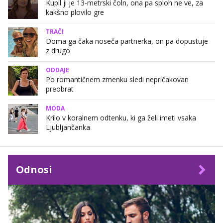
Kupil ji je 13-metrski čoln, ona pa sploh ne ve, za
kakšno plovilo gre
TRAČI
Doma ga čaka noseča partnerka, on pa dopustuje
z drugo
ODDAJE
Po romantičnem zmenku sledi nepričakovan
preobrat
MODA
Krilo v koralnem odtenku, ki ga želi imeti vsaka
Ljubljančanka
Odnosi