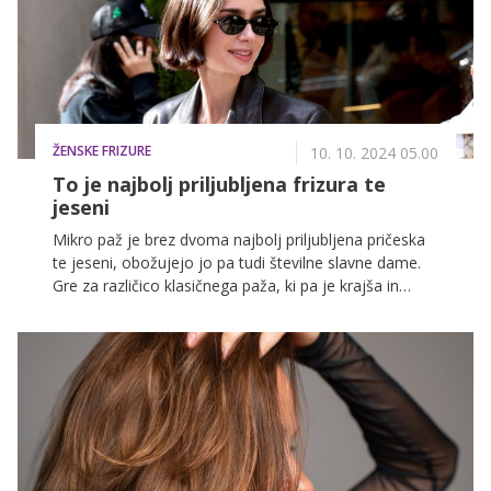
ŽENSKE FRIZURE
10. 10. 2024 05.00
To je najbolj priljubljena frizura te
jeseni
Mikro paž je brez dvoma najbolj priljubljena pričeska
te jeseni, obožujejo jo pa tudi številne slavne dame.
Gre za različico klasičnega paža, ki pa je krajša in
ostrejša, hkrati pa zagotavlja moderen in drzen videz,
ki je idealen za vse tiste, ki iščete 'spremembo z
značajem'.