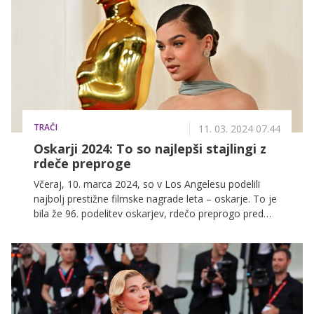
TRAČI
11. 03. 2024 07.44
Oskarji 2024: To so najlepši stajlingi z
rdeče preproge
Včeraj, 10. marca 2024, so v Los Angelesu podelili
najbolj prestižne filmske nagrade leta – oskarje. To je
bila že 96. podelitev oskarjev, rdečo preprogo pred
velikim dogodkom pa so zaznamovali predvsem
glamur, klasika in minimalizem.