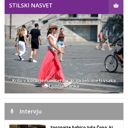
STILSKI NASVET
Krilo v koralnem odtenku, ki ga želi imeti vsaka
Ljubljančanka
Intervju
Spoznajte babico Juša Čopa, ki