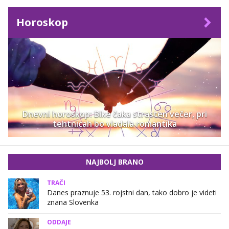
Horoskop
Dnevni horoskop: Bike čaka strasten večer, pri
tehtnicah bo vladala romantika
NAJBOLJ BRANO
TRAČI
Danes praznuje 53. rojstni dan, tako dobro je videti
znana Slovenka
ODDAJE