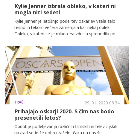
Kylie Jenner izbrala obleko, v kateri ni
mogla niti sedeti
Kylie Jenner je letošnjo podelitev oskarjev vzela zelo
resno in tekom večera zamenjala kar nekaj oblek.
Obleka, v kateri se je mlada zvezdnica sprehodila po
rdeči preprogi pa je bila tako ozka, da v njej ni mogla
sedeti. A trpljenje v imenu mode za sestre
Kardashian-Jenner ni nič neobičajnega ...
TRAČI
29. 01. 2020 08.34
Prihajajo oskarji 2020. S čim nas bodo
presenetili letos?
Obdobje podeljevanja različnih filmskih in televizijskih
nagrad se je že dobro začelo, čaka pa nas še