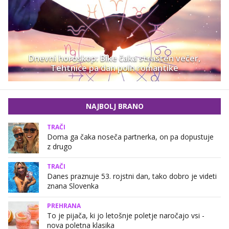
Dnevni horoskop: Bike čaka strasten večer,
Tehtnice pa dan poln romantike
NAJBOLJ BRANO
TRAČI
Doma ga čaka noseča partnerka, on pa dopustuje
z drugo
TRAČI
Danes praznuje 53. rojstni dan, tako dobro je videti
znana Slovenka
PREHRANA
To je pijača, ki jo letošnje poletje naročajo vsi -
nova poletna klasika