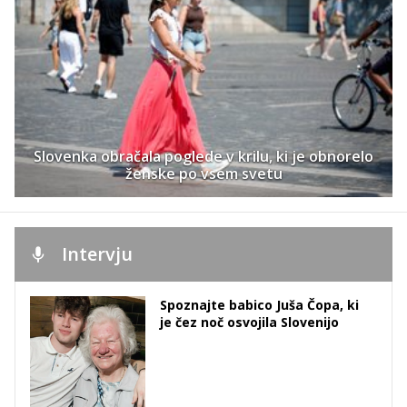
Slovenka obračala poglede v krilu, ki je obnorelo
ženske po vsem svetu
Intervju
Spoznajte babico Juša Čopa, ki
je čez noč osvojila Slovenijo