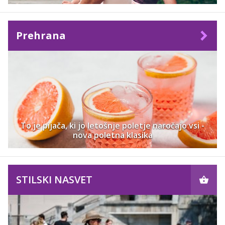
Prehrana
To je pijača, ki jo letošnje poletje naročajo vsi -
nova poletna klasika
STILSKI NASVET