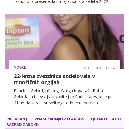
razhodu je presenetila mnoge, saj sta se leta 2022
zaročila.
NOVICE
18. 03. 2011 16.14
22-letna zvezdnica sodelovala v
množičnih orgijah
Peaches Geldof, hči angleškega bogataša Boba
Geldofa in televizijske voditeljice Paule Yates, ki je pri
41 umrla zaradi prevelikega odmerka heroina,
nadaljuje s svojim pohujšljivim načinom življenja. Na
dan so prišle fotografije, na katerih se je pomanjkljivo
PRIKAZAN JE SEZNAM ZADNJIH 2 ČLANKOV S KLJUČNO BESEDO
oblečena manekenka pretirano zabavala kar s petimi!
RAZPAD ZAROKE
.