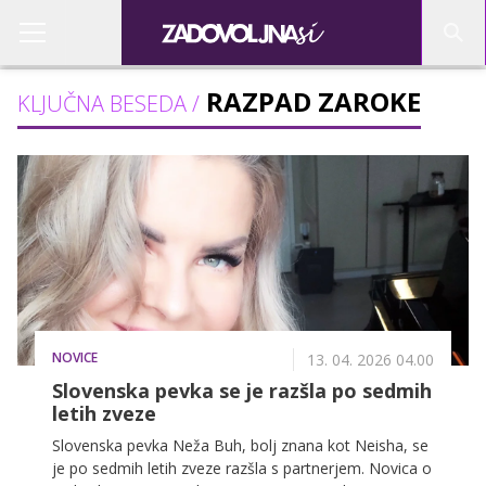
RAZPAD ZAROKE
KLJUČNA BESEDA /
NOVICE
13. 04. 2026 04.00
Slovenska pevka se je razšla po sedmih
letih zveze
Slovenska pevka Neža Buh, bolj znana kot Neisha, se
je po sedmih letih zveze razšla s partnerjem. Novica o