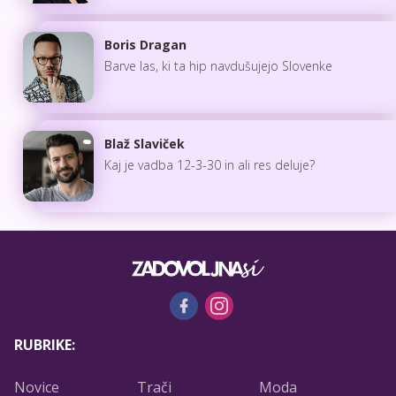
Boris Dragan
Barve las, ki ta hip navdušujejo Slovenke
Blaž Slaviček
Kaj je vadba 12-3-30 in ali res deluje?
RUBRIKE:
Novice
Trači
Moda