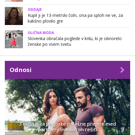
ODDAJE
Kupil ji je 13-metrski čoln, ona pa sploh ne ve, za
kakšno plovilo gre
ULIČNA MODA
Slovenka obračala poglede v krilu, ki je obnorelo
ženske po vsem svetu
Odnosi
3 razlogi za pogoste poletne prepire med
partnerji in kako jih rešiti