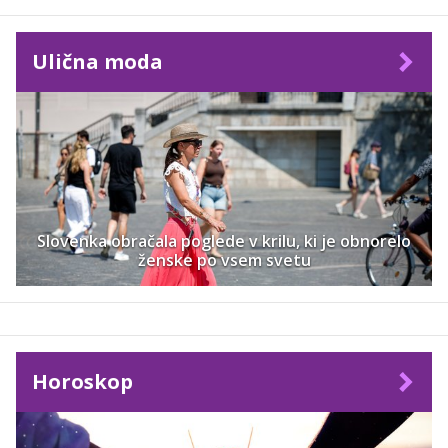
Ulična moda
Slovenka obračala poglede v krilu, ki je obnorelo
ženske po vsem svetu
Horoskop