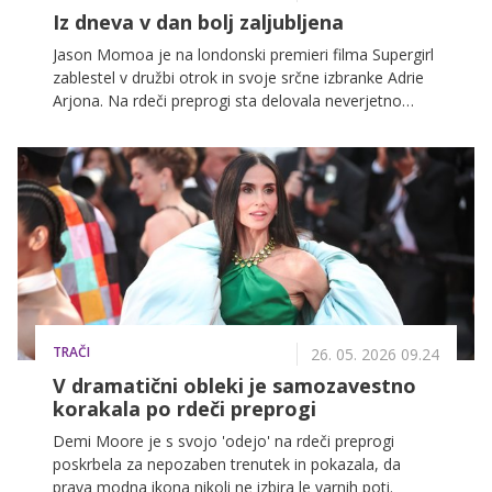
Iz dneva v dan bolj zaljubljena
Jason Momoa je na londonski premieri filma Supergirl
zablestel v družbi otrok in svoje srčne izbranke Adrie
Arjona. Na rdeči preprogi sta delovala neverjetno
usklajeno in zaljubljeno.
TRAČI
26. 05. 2026 09.24
V dramatični obleki je samozavestno
korakala po rdeči preprogi
Demi Moore je s svojo 'odejo' na rdeči preprogi
poskrbela za nepozaben trenutek in pokazala, da
prava modna ikona nikoli ne izbira le varnih poti.