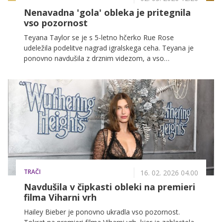
Nenavadna 'gola' obleka je pritegnila
vso pozornost
Teyana Taylor se je s 5-letno hčerko Rue Rose
udeležila podelitve nagrad igralskega ceha. Teyana je
ponovno navdušila z drznim videzom, a vso
pozornost je ukradla njena prikupna hčerka.
TRAČI
16. 02. 2026 04.00
Navdušila v čipkasti obleki na premieri
filma Viharni vrh
Hailey Bieber je ponovno ukradla vso pozornost.