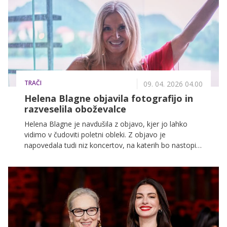
TRAČI
09. 04. 2026 04.00
Helena Blagne objavila fotografijo in
razveselila oboževalce
Helena Blagne je navdušila z objavo, kjer jo lahko
vidimo v čudoviti poletni obleki. Z objavo je
napovedala tudi niz koncertov, na katerih bo nastopila
v prihajajočih mesecih.