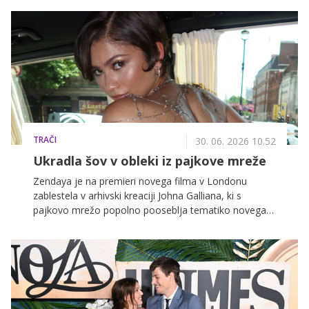
elegance in sodobnega šika.
TRAČI
30. 06. 2026 10.52
Ukradla šov v obleki iz pajkove mreže
Zendaya je na premieri novega filma v Londonu
zablestela v arhivski kreaciji Johna Galliana, ki s
pajkovo mrežo popolno pooseblja tematiko novega
Spider-Mana.