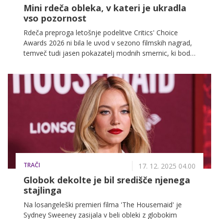
Mini rdeča obleka, v kateri je ukradla
vso pozornost
Rdeča preproga letošnje podelitve Critics' Choice
Awards 2026 ni bila le uvod v sezono filmskih nagrad,
temveč tudi jasen pokazatelj modnih smernic, ki bodo
zaznamovale leto. Med številnimi dovršenimi
večernimi toaletami je še posebej izstopala Kate
Hudson, ki je s svojim videzom dokazala, da zna
združiti drznost, eleganco in igrivost.
TRAČI
17. 12. 2025 04.00
Globok dekolte je bil središče njenega
stajlinga
Na losangeleški premieri filma 'The Housemaid' je
Sydney Sweeney zasijala v beli obleki z globokim