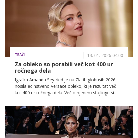
TRAČI
13. 01. 2026 04.00
Za obleko so porabili več kot 400 ur
ročnega dela
Igralka Amanda Seyfried je na Zlatih globusih 2026
nosila edinstveno Versace obleko, ki je rezultat več
kot 400 ur ročnega dela. Več o njenem stajlingu si
lahko preberete v nadaljevanju.