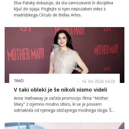
Elsa Pataky dokazuje, da sta samozavest in disciplina
ključ do sijaja. Poglejte si njen nepozaben videz z
madridskega Círculo de Bellas Artes.
TRAČI
16. 04. 2026 04.00
V taki obleki je še nikoli nismo videli
Anne Hathaway je začela promocijo filma "Mother
Mary" z izjemno modno izbiro, ki se je povsem
odmaknila od njenega običajnega modnega sloga. Šlo
je za precej bolj ekstravagantno kreacijo, ki bi jo prej
pričakovali od Lady Gaga kot pa od vedno uglajene
Anne Hathaway.