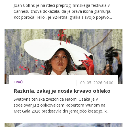
Joan Collins je na rdeči preprogi filmskega festivala v
Cannesu znova dokazala, da je prava ikona glamurja.
Kot poroča Hello!, je 92-letna igralka s svojo pojavo
zasenčila številne mlajše zvezdnice in pokazala, da
eleganca nima starostne omejitve.
TRAČI
09. 05. 2026 04.00
Razkrila, zakaj je nosila krvavo obleko
Svetovna teniška zvezdnica Naomi Osaka je v
sodelovanju z oblikovalcem Robertom Wunom na
Met Gala 2026 predstavila dih jemajočo kreacijo, ki
simbolizira človeško anatomijo.