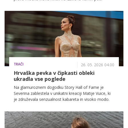
TRAČI
26. 05. 2026 04.00
Hrvaška pevka v čipkasti obleki
ukradla vse poglede
Na glamuroznem dogodku Story Hall of Fame je
Severina zablestela v unikatni kreaciji Matije Vuice, ki
je združevala senzualnost kabareta in visoko modo.