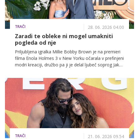
TRAČI
28. 06. 2026 04.00
Zaradi te obleke ni mogel umakniti
pogleda od nje
Priljubljena igralka Millie Bobby Brown je na premieri
filma Enola Holmes 3 v New Yorku očarala v prefinjeni
modri kreaciji, družbo pa ji je delal ljubeč soprog Jake
Bongiovi.
TRAČI
21. 06. 2026 09.54