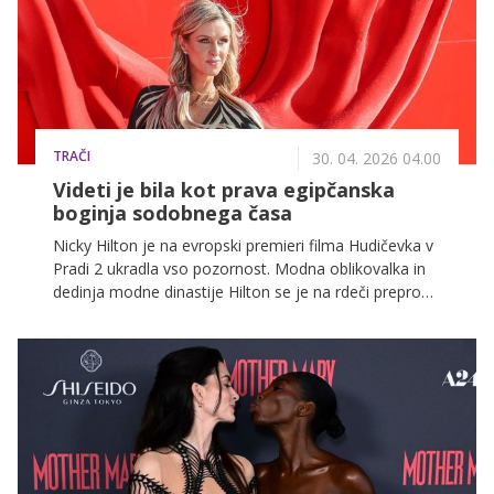
TRAČI
30. 04. 2026 04.00
Videti je bila kot prava egipčanska
boginja sodobnega časa
Nicky Hilton je na evropski premieri filma Hudičevka v
Pradi 2 ukradla vso pozornost. Modna oblikovalka in
dedinja modne dinastije Hilton se je na rdeči preprogi
pojavila v osupljivi kreaciji, ki so jo tuji mediji opisali
kot "egipčansko boginjo sodobnega časa".