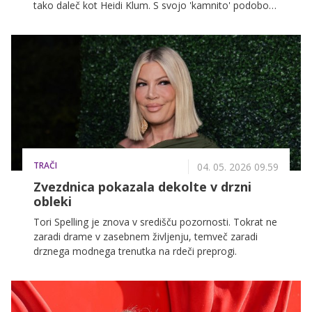
tako daleč kot Heidi Klum. S svojo 'kamnito' podobo
je dominirala na Met Gali 2026 in razdelila modno
javnost.
TRAČI
04. 05. 2026 09.59
Zvezdnica pokazala dekolte v drzni
obleki
Tori Spelling je znova v središču pozornosti. Tokrat ne
zaradi drame v zasebnem življenju, temveč zaradi
drznega modnega trenutka na rdeči preprogi.