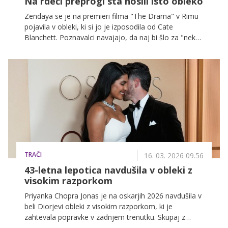
Na rdeči preprogi sta nosili isto obleko
Zendaya se je na premieri filma "The Drama" v Rimu
pojavila v obleki, ki si jo je izposodila od Cate
Blanchett. Poznavalci navajajo, da naj bi šlo za "nekaj
izposojenega", igralka pa naj bi s tem dejanjem
naslovila govorice o poroki.
TRAČI
16. 03. 2026 09.56
43-letna lepotica navdušila v obleki z
visokim razporkom
Priyanka Chopra Jonas je na oskarjih 2026 navdušila v
beli Diorjevi obleki z visokim razporkom, ki je
zahtevala popravke v zadnjem trenutku. Skupaj z
Nickom Jonasom je potrdila svoj status stilske ikone