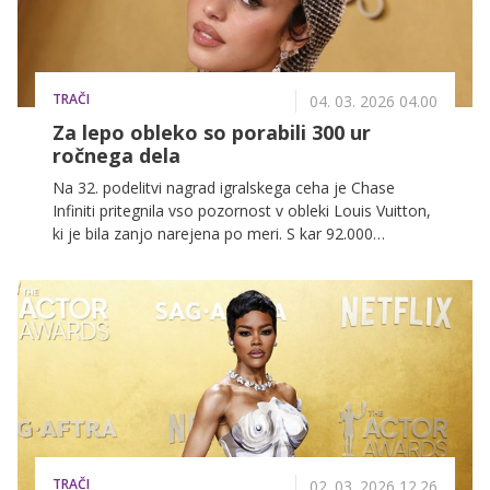
TRAČI
04. 03. 2026 04.00
Za lepo obleko so porabili 300 ur
ročnega dela
Na 32. podelitvi nagrad igralskega ceha je Chase
Infiniti pritegnila vso pozornost v obleki Louis Vuitton,
ki je bila zanjo narejena po meri. S kar 92.000
kristalnimi perlicami in več kot 300 urami ročnega dela
obleka ni razočarala.
TRAČI
02. 03. 2026 12.26