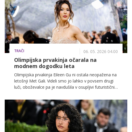
TRAČI
06. 05. 2026 04.00
Olimpijska prvakinja očarala na
modnem dogodku leta
Olimpijska prvakinja Eileen Gu ni ostala neopažena na
letošnji Met Gali. Videli smo jo lahko v povsem drugi
luči, oboževalce pa je navdušila v osupljivi futuristični
kreaciji, ki je bila izdelana iz 15.000 steklenih
mehurčkov.