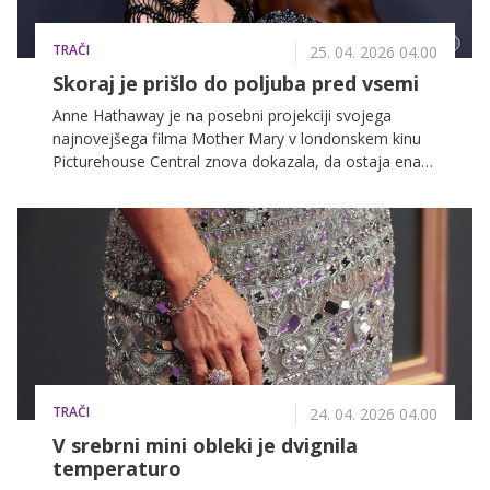
TRAČI
25. 04. 2026 04.00
Skoraj je prišlo do poljuba pred vsemi
Anne Hathaway je na posebni projekciji svojega
najnovejšega filma Mother Mary v londonskem kinu
Picturehouse Central znova dokazala, da ostaja ena
najvplivnejših modnih ikon Hollywooda.
TRAČI
24. 04. 2026 04.00
V srebrni mini obleki je dvignila
temperaturo