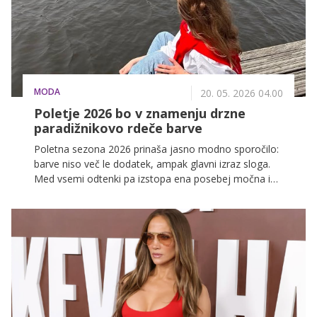
MODA
20. 05. 2026 04.00
Poletje 2026 bo v znamenju drzne
paradižnikovo rdeče barve
Poletna sezona 2026 prinaša jasno modno sporočilo:
barve niso več le dodatek, ampak glavni izraz sloga.
Med vsemi odtenki pa izstopa ena posebej močna in
energična: paradižnikovo rdeča.