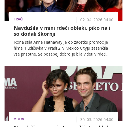
TRAČI
02. 04. 2026 04.00
Navdušila v mini rdeči obleki, piko na i
so dodali škornji
Ikona stila Anne Hathaway je ob začetku promocije
filma 'Hudičevka v Pradi 2' v Mexico Cityju zasenčila
vse prisotne. Še posebej dobro je bila videti v rdeči
mini obleki, ki jo je dopolnila z visokimi škornji.
MODA
30. 03. 2026 04.00