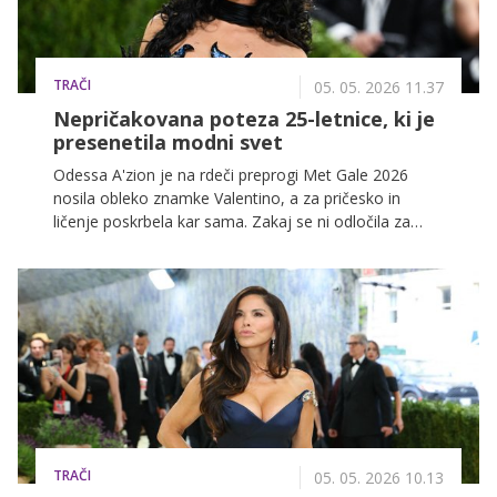
TRAČI
05. 05. 2026 11.37
Nepričakovana poteza 25-letnice, ki je
presenetila modni svet
Odessa A'zion je na rdeči preprogi Met Gale 2026
nosila obleko znamke Valentino, a za pričesko in
ličenje poskrbela kar sama. Zakaj se ni odločila za
pomoč ekipe strokovnjakov, lahko preverite v
nadaljevanju.
TRAČI
05. 05. 2026 10.13