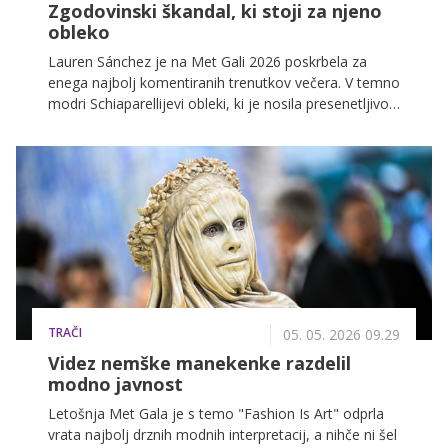
Zgodovinski škandal, ki stoji za njeno
obleko
Lauren Sánchez je na Met Gali 2026 poskrbela za
enega najbolj komentiranih trenutkov večera. V temno
modri Schiaparellijevi obleki, ki je nosila presenetljivo
umetniško referenco, je takoj pritegnila pozornost
modnih kritikov in javnosti.
TRAČI
05. 05. 2026 09.29
Videz nemške manekenke razdelil
modno javnost
Letošnja Met Gala je s temo "Fashion Is Art" odprla
vrata najbolj drznih modnih interpretacij, a nihče ni šel