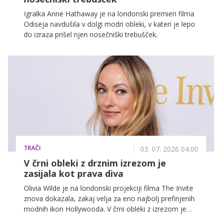
Igralka Anne Hathaway je na londonski premieri filma
Odiseja navdušila v dolgi modri obleki, v kateri je lepo
do izraza prišel njen nosečniški trebušček.
TRAČI
03. 07. 2026 04.00
V črni obleki z drznim izrezom je
zasijala kot prava diva
Olivia Wilde je na londonski projekciji filma The Invite
znova dokazala, zakaj velja za eno najbolj prefinjenih
modnih ikon Hollywooda. V črni obleki z izrezom je
navdušila s popolno kombinacijo minimalizma,