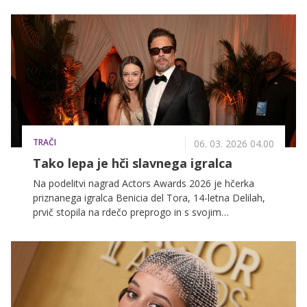
na največjem filmskem dogodku leta.
TRAČI
06. 03. 2026 04.00
Tako lepa je hči slavnega igralca
Na podelitvi nagrad Actors Awards 2026 je hčerka
priznanega igralca Benicia del Tora, 14-letna Delilah,
prvič stopila na rdečo preprogo in s svojim
sofisticiranim videzom takoj pritegnila pozornost
mednarodne javnosti.