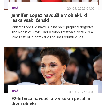
TRAČI
20. 05. 2026 04.00
Jennifer Lopez navdušila v obleki, ki
laska vsaki ženski
Jennifer Lopez je navdušila na rdeči preprogi dogodka
The Roast of Kevin Hart v sklopu festivala Netflix Is A
Joke Fest, ki je potekal v The Kia Forumu v Los
Angelesu. Zvezdnica je pritegnila pozornost v oprijeti
rdeči obleki.
TRAČI
14. 05. 2026 04.00
92-letnica navdušila v visokih petah in
drzni obleki