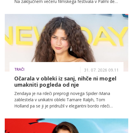
Na zaključnem večeru filmskega festivala v Palmi de
Mallorci je navdušila v elegantni bordo obleki, največ
pozornosti pa so pritegnile njene izklesane roke.
TRAČI
31. 07. 2026 09.11
Očarala v obleki iz sanj, nihče ni mogel
umakniti pogleda od nje
Zendaya je na rdeči preprogi novega Spider-Mana
zablestela v unikatni obleki Tamare Ralph, Tom
Holland pa se ji je pridružil v elegantni bordo rdeči
obleki.