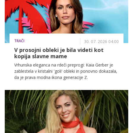
TRAČI
30. 07. 2026 04.00
V prosojni obleki je bila videti kot
kopija slavne mame
Vrhunska eleganca na rdeči preprogi: Kaia Gerber je
zablestela v kristalni 'goli' obleki in ponovno dokazala,
da je prava modna ikona generacije Z.