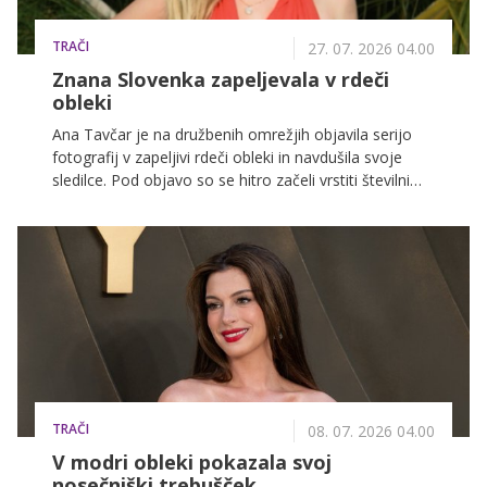
TRAČI
27. 07. 2026 04.00
Znana Slovenka zapeljevala v rdeči
obleki
Ana Tavčar je na družbenih omrežjih objavila serijo
fotografij v zapeljivi rdeči obleki in navdušila svoje
sledilce. Pod objavo so se hitro začeli vrstiti številni
komplimenti, mnogi pa so zapisali, da je videti
naravnost osupljivo.
TRAČI
08. 07. 2026 04.00
V modri obleki pokazala svoj
nosečniški trebušček