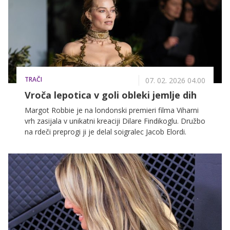
TRAČI
07. 02. 2026 04.00
Vroča lepotica v goli obleki jemlje dih
Margot Robbie je na londonski premieri filma Viharni
vrh zasijala v unikatni kreaciji Dilare Findikoglu. Družbo
na rdeči preprogi ji je delal soigralec Jacob Elordi.