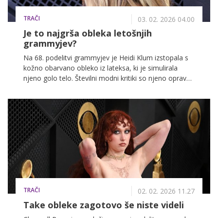
TRAČI
03. 02. 2026 04.00
Je to najgrša obleka letošnjih
grammyjev?
Na 68. podelitvi grammyjev je Heidi Klum izstopala s
kožno obarvano obleko iz lateksa, ki je simulirala
njeno golo telo. Številni modni kritiki so njeno opravo
označili za velik modni spodrsljaj.
TRAČI
02. 02. 2026 11.27
Take obleke zagotovo še niste videli