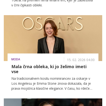
Tokrat na premieri filma Viharni vrh, kjer je zablestela
v črni čipkasti obleki.
MODA
15. 02. 2026 04.00
Mala črna obleka, ki jo želimo imeti
vse
Na tradicionalnem kosilu nominirancev za oskarje v
Los Angelesu je Emma Stone znova dokazala, da je
prava mojstrica klasične elegance. V času, ko rdeče
preproge pogosto preplavijo dramatične silhuete in
bleščeči dodatki, je igralka izbrala preprostost in malo
črno obleko.