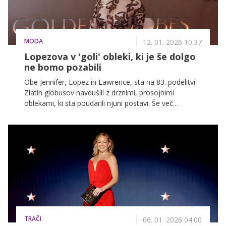
MODA
12. 01. 2026 10.37
Lopezova v 'goli' obleki, ki je še dolgo
ne bomo pozabili
Obe Jennifer, Lopez in Lawrence, sta na 83. podelitvi
Zlatih globusov navdušili z drznimi, prosojnimi
oblekami, ki sta poudarili njuni postavi. Še več
čudovitih stajlingov z rdeče preproge vas čaka v
nadaljevanju.
TRAČI
06. 01. 2026 04.00