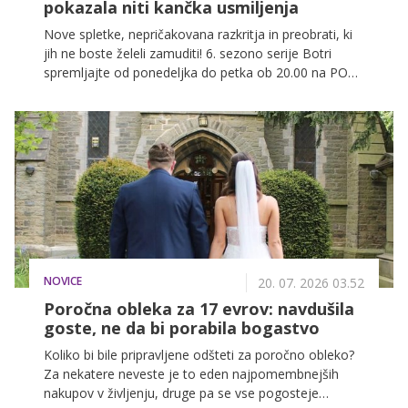
pokazala niti kančka usmiljenja
Nove spletke, nepričakovana razkritja in preobrati, ki
jih ne boste želeli zamuditi! 6. sezono serije Botri
spremljajte od ponedeljka do petka ob 20.00 na POP
TV, spodaj pa preverite, kaj vas čaka v današnji
epizodi.
NOVICE
20. 07. 2026 03.52
Poročna obleka za 17 evrov: navdušila
goste, ne da bi porabila bogastvo
Koliko bi bile pripravljene odšteti za poročno obleko?
Za nekatere neveste je to eden najpomembnejših
nakupov v življenju, druge pa se vse pogosteje