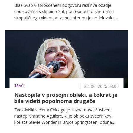
Blaž Švab v sproščenem pogovoru razkriva ozadje
sodelovanja s skupino Stil, podrobnosti o snemanju
simpatičnega videospota, pri katerem je sodelovalo
kar 400 ljudi, in napoveduje novo ljubezensko balado,
ki bo zagotovo osvojila tudi vas.
TRAČI
22. 06. 2026 04.00
Nastopila v prosojni obleki, a tokrat je
bila videti popolnoma drugače
Zvezdniški večer v Chicagu je zaznamoval čustven
nastop Christine Aguilere, ki je ob boku zvezdnikov,
kot sta Stevie Wonder in Bruce Springsteen, odprla
nov center. Pozornost je pritegnila tudi s prosojno