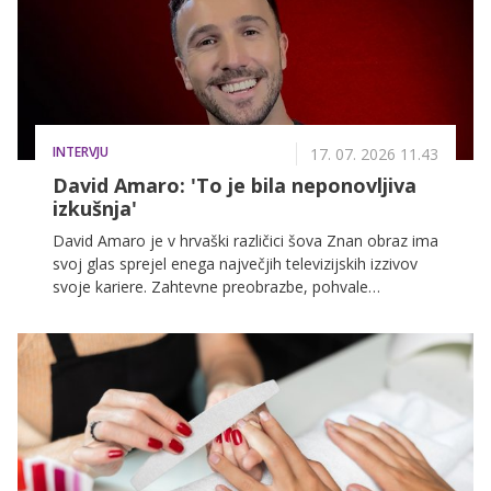
INTERVJU
17. 07. 2026 11.43
David Amaro: 'To je bila neponovljiva
izkušnja'
David Amaro je v hrvaški različici šova Znan obraz ima
svoj glas sprejel enega največjih televizijskih izzivov
svoje kariere. Zahtevne preobrazbe, pohvale
glasbenih legend in veliki finale so le del zgodbe, ki jo
bodo od 18. julija lahko spremljali tudi gledalci na
VOYO ter videli, kako je s svojimi nastopi občinstvo
ganil do solz in si prislužil stoječe ovacije.