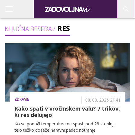
RES
KLJUČNA BESEDA /
ZDRAVJE
08. 08. 2026 21.41
Kako spati v vročinskem valu? 7 trikov,
ki res delujejo
Ko se ponoči temperatura ne spusti pod 28 stopinj,
telo težko doseže naravni padec notranje