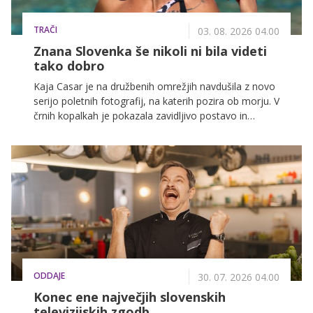
TRAČI
03. 08. 2026 04.00
Znana Slovenka še nikoli ni bila videti
tako dobro
Kaja Casar je na družbenih omrežjih navdušila z novo
serijo poletnih fotografij, na katerih pozira ob morju. V
črnih kopalkah je pokazala zavidljivo postavo in
požela številne odzive svojih sledilcev.
ODDAJE
30. 07. 2026 04.00
Konec ene največjih slovenskih
televizijskih zgodb