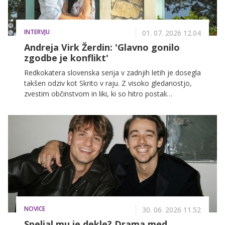
INTERVJU
01. 07. 2026 12.04
Andreja Virk Žerdin: 'Glavno gonilo
zgodbe je konflikt'
Redkokatera slovenska serija v zadnjih letih je dosegla
takšen odziv kot Skrito v raju. Z visoko gledanostjo,
zvestim občinstvom in liki, ki so hitro postali
prepoznavni po vsej Sloveniji, se je zapisala med
največje domače televizijske uspešnice. O nastajanju
zgodbe, ustvarjanju likov in scenarističnih izzivih smo
se pogovarjali s scenaristko serije Andrejo Virk Žerdin.
NOVICE
30. 06. 2026 11.52
Speljal mu je dekle? Drama med