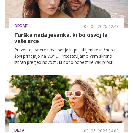
ODDAJE
08. 06. 2026 12.49
Turška nadaljevanka, ki bo osvojila
vaše srce
Preverite, katere nove serije in priljubljeni resničnostni
šovi prihajajo na VOYO. Predstavljamo vam skrbno
izbran pregled novosti, ki bodo popestrile vaš prosti
čas in poskrbele za obilo napetosti, smeha ter iskrenih
čustev.
DIETA
08. 06. 2026 04.00