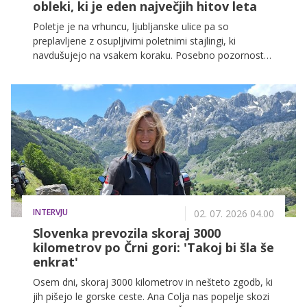
obleki, ki je eden največjih hitov leta
Poletje je na vrhuncu, ljubljanske ulice pa so
preplavljene z osupljivimi poletnimi stajlingi, ki
navdušujejo na vsakem koraku. Posebno pozornost
letos privlačijo lahkotne poletne obleke v različnih
krojih, vzorcih in barvah, ki združujejo udobje in
modno dovršenost.
INTERVJU
02. 07. 2026 04.00
Slovenka prevozila skoraj 3000
kilometrov po Črni gori: 'Takoj bi šla še
enkrat'
Osem dni, skoraj 3000 kilometrov in nešteto zgodb, ki
jih pišejo le gorske ceste. Ana Colja nas popelje skozi