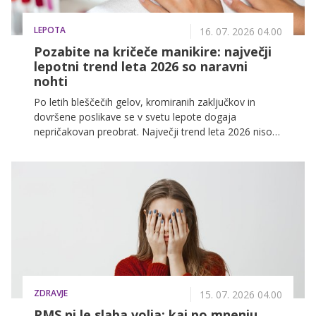
LEPOTA
16. 07. 2026 04.00
Pozabite na kričeče manikire: največji
lepotni trend leta 2026 so naravni
nohti
Po letih bleščečih gelov, kromiranih zaključkov in
dovršene poslikave se v svetu lepote dogaja
nepričakovan preobrat. Največji trend leta 2026 niso
več opazni nohti, temveč skrbno negovani naravni
nohti, z nežnim nude lakom, prosojnim sijajem ali
celo brez laka.
ZDRAVJE
15. 07. 2026 04.00
PMS ni le slaba volja: kaj po mnenju