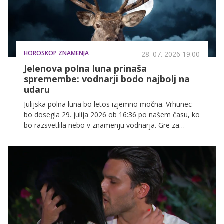
HOROSKOP ZNAMENJA
28. 07. 2026 19.00
Jelenova polna luna prinaša
spremembe: vodnarji bodo najbolj na
udaru
Julijska polna luna bo letos izjemno močna. Vrhunec
bo dosegla 29. julija 2026 ob 16:36 po našem času, ko
bo razsvetlila nebo v znamenju vodnarja. Gre za
lunacijo, ki tradicionalno prinaša preboje, zaključke in
občutek, da je čas, da prevzamemo odgovornost za
svoje življenje. Julijsko polno luno imenujemo tudi
jelenova luna, kar ji daje poseben simbolni pomen.