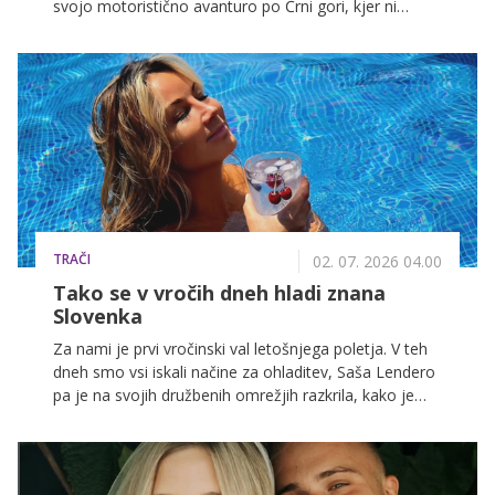
svojo motoristično avanturo po Črni gori, kjer ni
manjkalo adrenalina, osupljivih razgledov in trenutkov,
ki jih ne bo nikoli pozabila.
TRAČI
02. 07. 2026 04.00
Tako se v vročih dneh hladi znana
Slovenka
Za nami je prvi vročinski val letošnjega poletja. V teh
dneh smo vsi iskali načine za ohladitev, Saša Lendero
pa je na svojih družbenih omrežjih razkrila, kako je
vroče dni preživela ona.