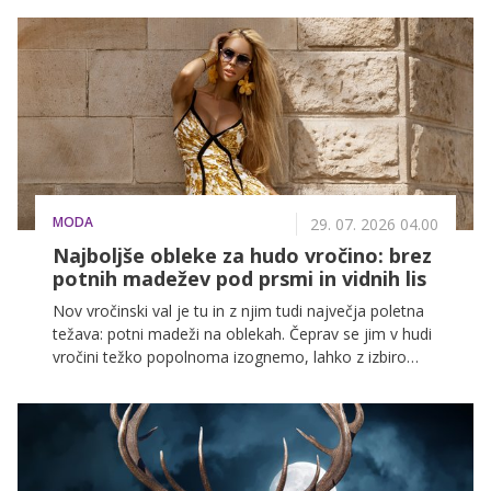
od njegovega otroštva.
MODA
29. 07. 2026 04.00
Najboljše obleke za hudo vročino: brez
potnih madežev pod prsmi in vidnih lis
Nov vročinski val je tu in z njim tudi največja poletna
težava: potni madeži na oblekah. Čeprav se jim v hudi
vročini težko popolnoma izognemo, lahko z izbiro
pravih barv, krojev in tkanin dosežemo, da so skoraj
nevidni. Spodaj je vodnik, ki ti pomaga izbrati obleke, v
katerih boš videti sveže – tudi ko je zunaj 35 stopinj ali
več.