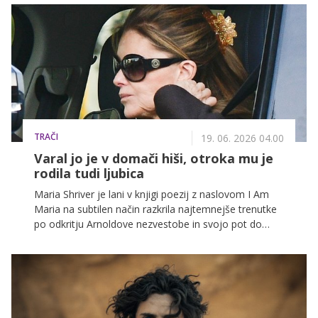
obleko in spremenjenim videzom.
TRAČI
19. 06. 2026 04.00
Varal jo je v domači hiši, otroka mu je
rodila tudi ljubica
Maria Shriver je lani v knjigi poezij z naslovom I Am
Maria na subtilen način razkrila najtemnejše trenutke
po odkritju Arnoldove nezvestobe in svojo pot do
ponovne osebne svobode.