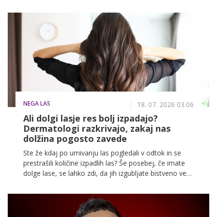
sprašujejo, ali je res smiselno za obleko, ki jo bodo
oblekle le enkrat, nameniti več tisoč evrov.
NEGA LAS
18. 07. 2026 03.06
Ali dolgi lasje res bolj izpadajo?
Dermatologi razkrivajo, zakaj nas
dolžina pogosto zavede
Ste že kdaj po umivanju las pogledali v odtok in se
prestrašili količine izpadlih las? Še posebej, če imate
dolge lase, se lahko zdi, da jih izgubljate bistveno več
kot prej. Dobra novica je, da videz pogosto vara –
dolžina las sama po sebi ne povzroča večjega
izpadanja.