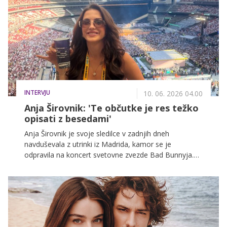
INTERVJU
10. 06. 2026 04.00
Anja Širovnik: 'Te občutke je res težko
opisati z besedami'
Anja Širovnik je svoje sledilce v zadnjih dneh
navduševala z utrinki iz Madrida, kamor se je
odpravila na koncert svetovne zvezde Bad Bunnyja.
Zaupala nam je, zakaj je izbrala prav špansko
prestolnico, kako je izbrala svoj koncertni stajling in
kaj jo je na potovanju najbolj navdušilo.