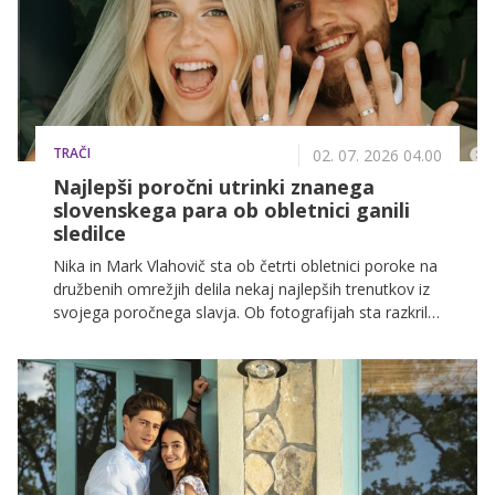
TRAČI
02. 07. 2026 04.00
Najlepši poročni utrinki znanega
slovenskega para ob obletnici ganili
sledilce
Nika in Mark Vlahovič sta ob četrti obletnici poroke na
družbenih omrežjih delila nekaj najlepših trenutkov iz
svojega poročnega slavja. Ob fotografijah sta razkrila
tudi vrsto zanimivih podrobnosti, ki jih njuni sledilci
doslej niso poznali.