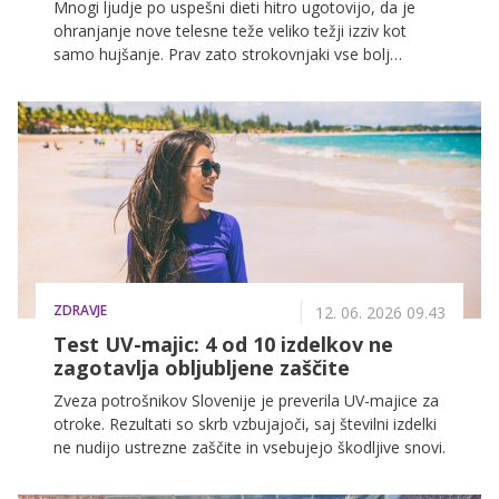
Mnogi ljudje po uspešni dieti hitro ugotovijo, da je
ohranjanje nove telesne teže veliko težji izziv kot
samo hujšanje. Prav zato strokovnjaki vse bolj
svetujejo preprosto vsakodnevno navado, ki lahko
dolgoročno prepreči vračanje kilogramov.
ZDRAVJE
12. 06. 2026 09.43
Test UV-majic: 4 od 10 izdelkov ne
zagotavlja obljubljene zaščite
Zveza potrošnikov Slovenije je preverila UV-majice za
otroke. Rezultati so skrb vzbujajoči, saj številni izdelki
ne nudijo ustrezne zaščite in vsebujejo škodljive snovi.