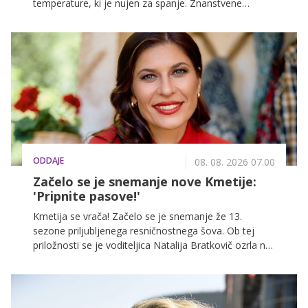
temperature, ki je nujen za spanje. Znanstvene
raziskave potrjujejo, da vročina neposredno moti
spanec, a obstajajo preverjeni načini, kako si lahko
pomagamo.
ODDAJE
08. 08. 2026 07.00
Začelo se je snemanje nove Kmetije:
'Pripnite pasove!'
Kmetija se vrača! Začelo se je snemanje že 13.
sezone priljubljenega resničnostnega šova. Ob tej
priložnosti se je voditeljica Natalija Bratkovič ozrla na
nepozabne trenutke pretekle sezone in razkrila, kaj ji
je ostalo najbolj v spominu. Obenem je gledalcem
namignila, da bo prihajajoča sezona še boljša.