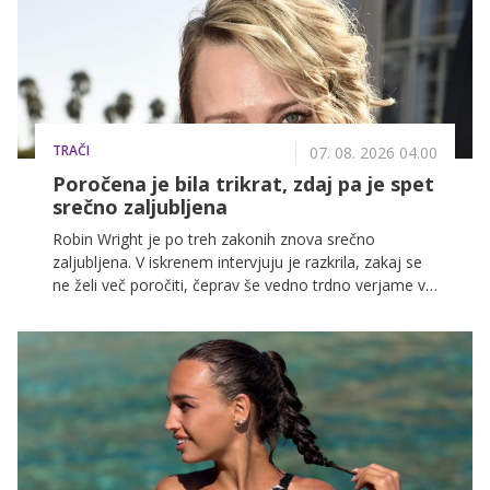
TRAČI
07. 08. 2026 04.00
Poročena je bila trikrat, zdaj pa je spet
srečno zaljubljena
Robin Wright je po treh zakonih znova srečno
zaljubljena. V iskrenem intervjuju je razkrila, zakaj se
ne želi več poročiti, čeprav še vedno trdno verjame v
ljubezen.