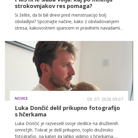
strokovnjakov res pomaga?
Si želite, da bi bili dnevi pred menstruacijo bolj
obvladljivi? Spoznajte načine, kako z obvladovanjem
stresa, kakovostnim spancem in pravilnimi navadami
povrniti izgubljeno energijo in se počutiti
samozavestno.
NOVICE
09. 07. 2026 09.07
Luka Dončić delil prikupno fotografijo
s hčerkama
Luka Dončić je razveselil svoje sledilce na družbenih
omrežjih. Tokrat je delil prikupno, toplo družinsko
fotografijo, na kateri ga lahko vidimo s hčerkama,