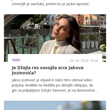
omrežjih je završalo, potem ko je Jackie Apostel
objavila fotografijo z diamantnim prstanom na levi
roki. Cruz Beckham in njegova partnerka sta tako
znova postala tema vročih govoric o morebitni zaroki.
TRAČI
29. 06. 2026 18.00
Je Džejla res osvojila srce Jakova
Jozinovića?
Jakov Jozinović je objavil in nato hitro izbrisal video
poljuba. Analitiki na Redditu po detajlih sklepajo, da
gre za priljubljeno Džejlo Ramović. Je na skrivnostnem
posnetku res 24-letna lepotica bosanskih korenin?