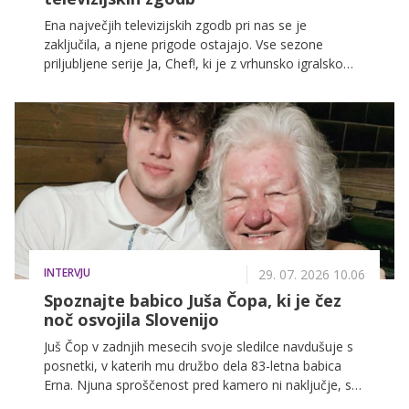
Ena največjih televizijskih zgodb pri nas se je
zaključila, a njene prigode ostajajo. Vse sezone
priljubljene serije Ja, Chef!, ki je z vrhunsko igralsko
zasedbo in nepozabnimi trenutki osvojila Slovenijo,
vas še naprej čakajo na VOYO.
INTERVJU
29. 07. 2026 10.06
Spoznajte babico Juša Čopa, ki je čez
noč osvojila Slovenijo
Juš Čop v zadnjih mesecih svoje sledilce navdušuje s
posnetki, v katerih mu družbo dela 83-letna babica
Erna. Njuna sproščenost pred kamero ni naključje, saj
ju povezuje prav poseben odnos, ki ga gradita že vse