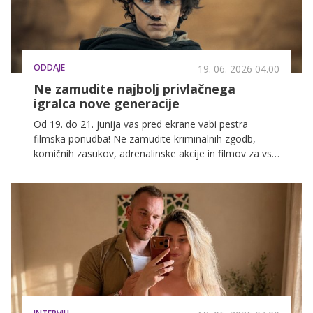
ODDAJE
19. 06. 2026 04.00
Ne zamudite najbolj privlačnega
igralca nove generacije
Od 19. do 21. junija vas pred ekrane vabi pestra
filmska ponudba! Ne zamudite kriminalnih zgodb,
komičnih zasukov, adrenalinske akcije in filmov za vso
družino na POP TV, Kanalu A in KINO.