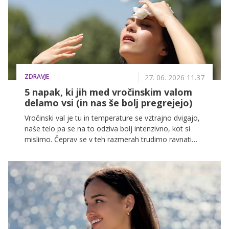
ZDRAVJE
27. 06. 2026 11.37
5 napak, ki jih med vročinskim valom
delamo vsi (in nas še bolj pregrejejo)
Vročinski val je tu in temperature se vztrajno dvigajo,
naše telo pa se na to odziva bolj intenzivno, kot si
mislimo. Čeprav se v teh razmerah trudimo ravnati
pravilno, pogosto počnemo stvari, ki nas v resnici še
bolj pregrejejo.