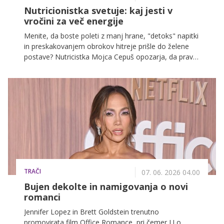
Nutricionistka svetuje: kaj jesti v
vročini za več energije
Menite, da boste poleti z manj hrane, "detoks" napitki
in preskakovanjem obrokov hitreje prišle do želene
postave? Nutricistka Mojca Cepuš opozarja, da prav
to pogosto vodi v utrujenost, večerno prenajedanje in
slabše počutje. Razkrila je, katero napako dela največ
žensk in kaj bi moralo biti vsak dan na poletnem
krožniku.
TRAČI
07. 06. 2026 04.00
Bujen dekolte in namigovanja o novi
romanci
Jennifer Lopez in Brett Goldstein trenutno
promovirata film Office Romance, pri čemer J.Lo