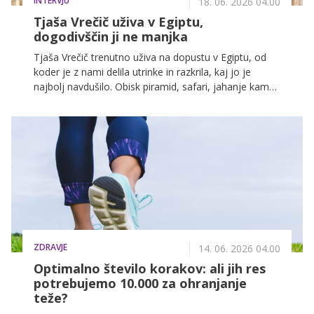
INTERVJU
18. 06. 2026 04.00
Tjaša Vrečič uživa v Egiptu,
dogodivščin ji ne manjka
Tjaša Vrečič trenutno uživa na dopustu v Egiptu, od
koder je z nami delila utrinke in razkrila, kaj jo je
najbolj navdušilo. Obisk piramid, safari, jahanje kamel
in raziskovanje otokov so poskrbeli za nepozabne
spomine. V intervjuju pa je razkrila tudi zanimivo
odkritje, ki jo je v Egiptu najbolj presenetilo.
ZDRAVJE
14. 06. 2026 04.00
Optimalno število korakov: ali jih res
potrebujemo 10.000 za ohranjanje
teže?