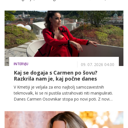
Gabrielo in Olivio. Objava je takoj pritegnila pozornost
in navdušila oboževalce.
INTERVJU
09. 07. 2026 04.00
Kaj se dogaja s Carmen po šovu?
Razkrila nam je, kaj počne danes
V Kmetiji je veljala za eno najbolj samozavestnih
tekmovalk, ki se ni pustila ustrahovati niti manipulirati.
Danes Carmen Osovnikar stopa po novi poti. Z novimi
projekti želi ženskam pomagati, da začnejo bolj
verjeti vase, ob tem pa razkriva, kako je prav izkušnja
v resničnostnem šovu vplivala na njeno današnje
poslanstvo.