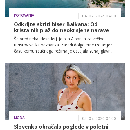
POTOVANJA
04. 07. 2026 04.00
Odkrijte skriti biser Balkana: Od
kristalnih plaž do neokrnjene narave
Še pred nekaj desetletji je bila Albanija za večino
turistov velika neznanka. Zaradi dolgoletne izolacije v
času komunističnega režima je ostajala zunaj glavnih
turističnih tokov. Danes pa jo vse več popotnikov
uvršča med najbolj zanimive evropske destinacije.
MODA
03. 07. 2026 04.00
Slovenka obračala poglede v poletni