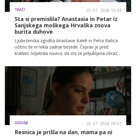
TRAČI
20. 07. 2026 10.43
Sta si premislila? Anastasia in Petar iz
Sanjskega moškega Hrvaška znova
burita duhove
Ljubezenska zgodba Anastasie Kaleb in Petra Rašića
očitno še ni rekla zadnje besede. Čeprav je pred
kratkim odjeknila novica, da sta se priljubljena obraza
iz šova Sanjski moški Hrvaška razšla, zdaj njuni
oboževalci opažajo poteze, ki kažejo na morebitno
spravo.
ODDAJE
20. 07. 2026 09.57
Resnica je prišla na dan, mama pa ni