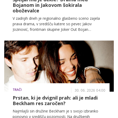
Bojanom in Jakovom šokirala
oboževalce
V zadnjih dneh je regionalno glasbeno sceno zajela
prava drama, v središču katere so pevec Jakov
Jozinović, frontman skupine Joker Out Bojan
Cvjetićanin in bosansko-hercegovska pevka Džejla
Ramović. Celotna zgodba se je začela z na videz
nedolžno objavo na Instagramu, nato pa je dobila
povsem novo razsežnost, ko se je oglasil spletni
vplivnež Aleksandar Repić, bolj znan pod vzdevkom
Nepridiprav.
TRAČI
30. 06. 2026 04.00
Prstan, ki je dvignil prah: ali je mladi
Beckham res zaročen?
Najmlajši sin družine Beckham je s svojo izbranko
ponovno v središču pozornosti. Na družbenih