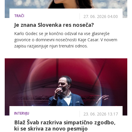
TRAČI
27. 06. 2026 04.00
Je znana Slovenka res noseča?
Karlo Godec se je končno odzval na vse glasnejše
govorice o domnevni nosečnosti Kaje Casar. V novem
zapisu razjasnjuje njun trenutni odnos.
INTERVJU
23. 06. 2026 13.17
Blaž Švab razkriva simpatično zgodbo,
ki se skriva za novo pesmijo