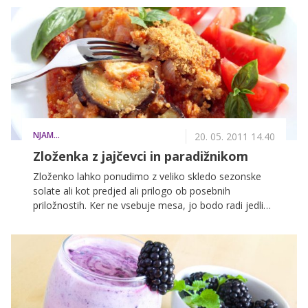
najpogosteje opišemo to posebno vez, ki je ne more
pretrgati nihče. Ni kaj, mama je pač ena sama in tega
se še kako dobro zaveda tudi bralka Tanja, ki nam je
poslala zanimivo razmišljanje o svoji mami, s
pomočjo katerega jo bo lahko z malo sreče
razveselila z lepim presenečenjem ali čudovitim
razvajanjem v dvoje – tokrat po žensko.
NJAM...
20. 05. 2011 14.40
Zloženka z jajčevci in paradižnikom
Zloženko lahko ponudimo z veliko skledo sezonske
solate ali kot predjed ali prilogo ob posebnih
priložnostih. Ker ne vsebuje mesa, jo bodo radi jedli
tudi vegetarijanci.