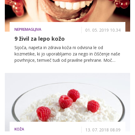
NEPREMAGLJIVA
01. 05. 2019 10.34
9 živil za lepo kožo
Sijoča, napeta in zdrava koža ni odvisna le od
kozmetike, ki jo uporabljamo za nego in čiščenje naše
povrhnjice, temveč tudi od pravilne prehrane. Moč
lepe kože se tako skriva v pravilnem izboru živil, ki so
bogata z vitamini, oljnimi kislinami in hranilnimi
sestavinami. Preverite, katera živila se morajo še
večkrat znajti na vašem krožniku.
KOŽA
13. 07. 2018 08.09