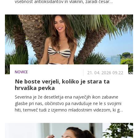
vsebnost antioksidantov in vlaknin, zaradi česar
pozitivno vplivajo na številne telesne funkcije, še
posebej koristne pa so za ženske, saj podpirajo
zdravje kosti, hormonsko ravnovesje in zdravo kožo.
NOVICE
21. 04. 2026 09.22
Ne boste verjeli, koliko je stara ta
hrvaška pevka
Severina je že desetletja ena največjih ikon zabavne
glasbe pri nas, občinstvo pa navdušuje ne le s svojimi
hiti, temveč tudi z izjemno mladostnim videzom, ki ga
ohranja skozi leta.