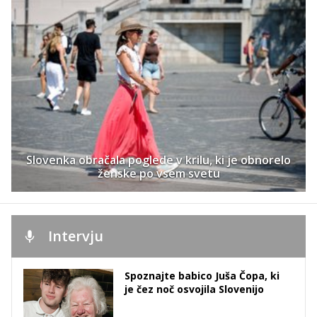
Slovenka obračala poglede v krilu, ki je obnorelo
ženske po vsem svetu
Intervju
Spoznajte babico Juša Čopa, ki
je čez noč osvojila Slovenijo