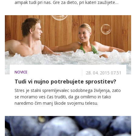
ampak tudi pri nas. Gre za dieto, pri kateri zaužijete
veliko beljakovin ter maščob in zelo malo ogljikovih
hidratov (skoraj nič), ki jih najdemo tudi v sadju.
Zaradi tega je večina vrst sadja prepovedana, obstaja
pa nekaj takšnih, ki si jih lih privoščite tudi, če ste na
LCHF dieti.
NOVICE
28. 04. 2015 07.51
Tudi vi nujno potrebujete sprostitev?
Stres je stalni spremljevalec sodobnega življenja, zato
se moramo ves čas truditi, da ga omilimo in tako
naredimo čim manj škode svojemu telesu.