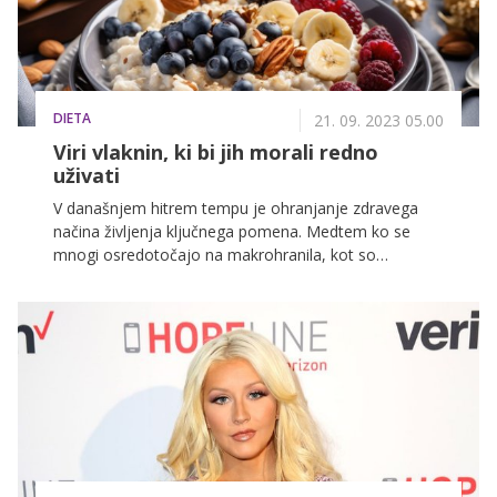
DIETA
21. 09. 2023 05.00
Viri vlaknin, ki bi jih morali redno
uživati
V današnjem hitrem tempu je ohranjanje zdravega
načina življenja ključnega pomena. Medtem ko se
mnogi osredotočajo na makrohranila, kot so
beljakovine in maščobe, pomen prehranskih vlaknin
pogosto ostane neopažen. Vlaknine so namreč
bistvena sestavina uravnotežene prehrane, saj nudijo
številne koristi.