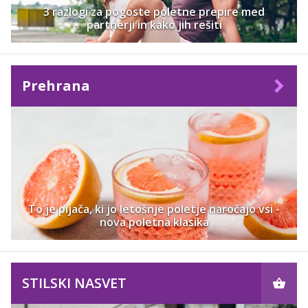
3 razlogi za pogoste poletne prepire med
partnerji in kako jih rešiti
Prehrana
To je pijača, ki jo letošnje poletje naročajo vsi -
nova poletna klasika
STILSKI NASVET