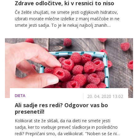
Zdrave odločitve, ki v resnici to niso
Če želite shujšati, ne smete jesti ogljikovih hidratov,
izbirati morate mlečne izdelke z manj maščobe in ne
smete jesti sadja. To je le nekaj najbolj znanih
odločitev, ki naj bi bile zdrave in ki naj bi bile ključ do
uspešne izgube kilogramov. Pa so res?
DIETA
20. 04. 2020 13.02
Ali sadje res redi? Odgovor vas bo
presenetil!
Kolikorat ste že slišali, da na dieti ne smete jesti
sadja, ker to vsebuje preveč sladkorja in posledično
redi? Prepričani smo, da velikokrat. "Noben se še ni