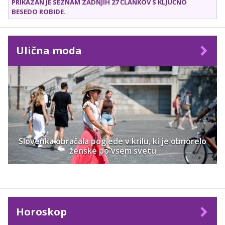
PRIKAZAN JE SEZNAM ZADNJIH 27 ČLANKOV S KLJUČNO
BESEDO
ROBIDE
.
Ulična moda
Slovenka obračala poglede v krilu, ki je obnorelo
ženske po vsem svetu
Horoskop