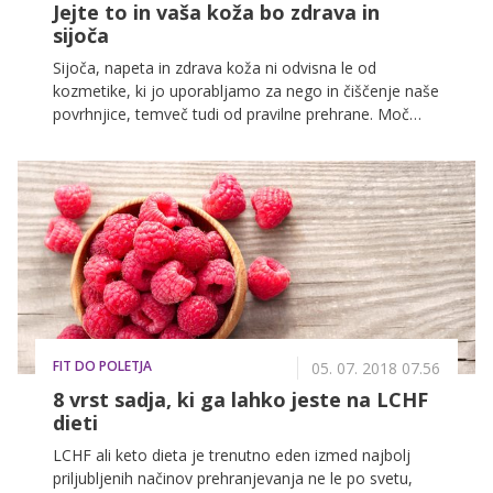
Jejte to in vaša koža bo zdrava in
sijoča
Sijoča, napeta in zdrava koža ni odvisna le od
kozmetike, ki jo uporabljamo za nego in čiščenje naše
povrhnjice, temveč tudi od pravilne prehrane. Moč
lepe kože se skriva v pravilnem izboru živil, ki so
bogata z vitamini, oljnimi kislinami in hranilnimi
sestavinami. Preverite, katera živila se morajo še
večkrat znajti na vašem krožniku.
FIT DO POLETJA
05. 07. 2018 07.56
8 vrst sadja, ki ga lahko jeste na LCHF
dieti
LCHF ali keto dieta je trenutno eden izmed najbolj
priljubljenih načinov prehranjevanja ne le po svetu,