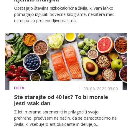
Obstajajo številna nizkokalorična živila, ki vam lahko
pomagajo izgubiti odvečne kilograme, nekatera med
njimi pa so presenetljivo nasitna.
DIETA
05. 06. 2024 05.00
Ste starejše od 40 let? To bi morale
jesti vsak dan
Z leti moramo spremeniti in prilagoditi svojo
prehrano, predvsem na način, da se osredotočimo na
živila, ki vsebujejo antioksidante in delujejo
protivnetno. V nadaljevanju razkrivamo 6 super živil, ki