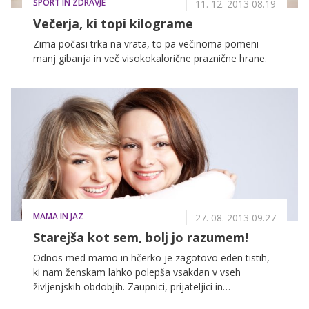
ŠPORT IN ZDRAVJE
11. 12. 2013 08.19
Večerja, ki topi kilograme
Zima počasi trka na vrata, to pa večinoma pomeni
manj gibanja in več visokokalorične praznične hrane.
MAMA IN JAZ
27. 08. 2013 09.27
Starejša kot sem, bolj jo razumem!
Odnos med mamo in hčerko je zagotovo eden tistih,
ki nam ženskam lahko polepša vsakdan v vseh
življenjskih obdobjih. Zaupnici, prijateljici in
brezpogojni podpornici so besede, s katerimi