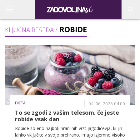
ROBIDE
KLJUČNA BESEDA /
DIETA
04. 06. 2026 04.00
To se zgodi z vašim telesom, če jeste
robide vsak dan
Robide so eno najbolj hranilnih vrst jagodičevja, ki jih
lahko vključite v svojo prehrano. Imajo izjemno visoko