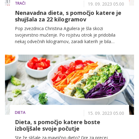
TRAČI
19. 09. 2023 05.00
Nenavadna dieta, s pomočjo katere je
shujšala za 22 kilogramov
Pop zvezdnica Christina Aguilera je šla skozi
svojevrstno mučenje. Po rojstvu otrok je pridobila
nekaj odvečnih kilogramov, zaradi katerih je bila
deležna številnih kritik, nato pa jo je rešila čudežna
dieta, s pomočjo katere je izgubila kar 22 kilogramov.
DIETA
15. 09. 2023 05.00
Dieta, s pomočjo katere boste
izboljšale svoje počutje
Ste že slišale za mavrično dieto? Gre za precej