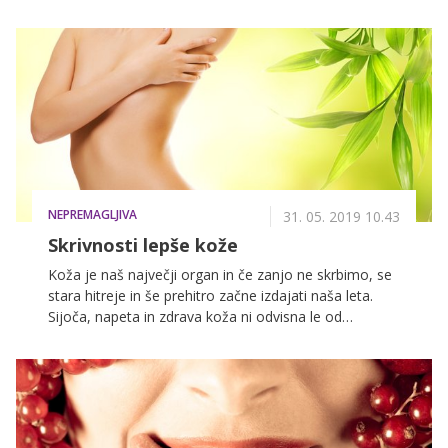
zredil zaradi banane ali jabolka. Sadje in zelenjava so
ravno živila, katera bi mogli jest več in ne manj zaradi
“sladkorja”. Kar pogreje me, ko kaj podobnega slišim,
kot da ni zunaj že dovolj vroče," pravi osebni trener
Daniel Jelovič in razbija enega največjih mitov o
hujšanju.
NEPREMAGLJIVA
31. 05. 2019 10.43
Skrivnosti lepše kože
Koža je naš največji organ in če zanjo ne skrbimo, se
stara hitreje in še prehitro začne izdajati naša leta.
Sijoča, napeta in zdrava koža ni odvisna le od
kozmetike, ki jo uporabljamo za nego in čiščenje naše
povrhnjice, temveč tudi od pravilne prehrane. Moč
lepe kože se tako skriva v pravilnem izboru živil, ki so
bogata z vitamini, oljnimi kislinami in hranilnimi
sestavinami. Preverite, katera živila se morajo še
večkrat znajti na vašem krožniku.