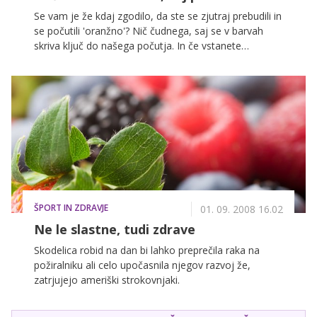
Se vam je že kdaj zgodilo, da ste se zjutraj prebudili in
se počutili 'oranžno'? Nič čudnega, saj se v barvah
skriva ključ do našega počutja. In če vstanete
'oranžne' volje, se vam obeta lep in uspešen dan.
ŠPORT IN ZDRAVJE
01. 09. 2008 16.02
Ne le slastne, tudi zdrave
Skodelica robid na dan bi lahko preprečila raka na
požiralniku ali celo upočasnila njegov razvoj že,
zatrjujejo ameriški strokovnjaki.