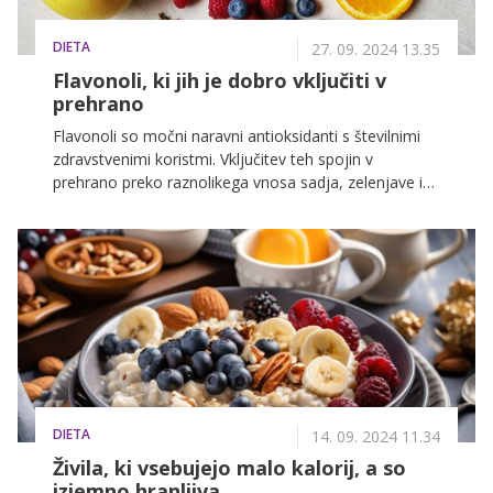
DIETA
27. 09. 2024 13.35
Flavonoli, ki jih je dobro vključiti v
prehrano
Flavonoli so močni naravni antioksidanti s številnimi
zdravstvenimi koristmi. Vključitev teh spojin v
prehrano preko raznolikega vnosa sadja, zelenjave in
drugih rastlinskih živil lahko bistveno prispeva k
boljšemu zdravju in dobrobiti.
DIETA
14. 09. 2024 11.34
Živila, ki vsebujejo malo kalorij, a so
izjemno hranljiva