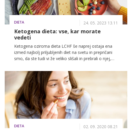
DIETA
24. 05. 2023 13.11
Ketogena dieta: vse, kar morate
vedeti
Ketogena oziroma dieta LCHF še naprej ostaja ena
izmed najbolj priljubljenih diet na svetu in prepričani
smo, da ste tudi vi že veliko slišali in prebrali o njej,
morda ste jo tudi že preizkusili. In čeprav ima keto
dieta številne pozitivne lastnosti, ima lahko tudi nekaj
slabosti, zlasti če je ne izvajate pravilno. Če so namreč
vir maščob predvsem nezdravi viri, se posameznik
izpostavlja tveganju za dolgoročne zdravstvene
posledice. Kaj dieta LCHF je, katera živila so dovoljena
in katera ne, za koga je primerna in kakšni so lahko
njeni negativni stranski učinki, si preberite v
nadaljevanju.
DIETA
02. 09. 2020 08.21