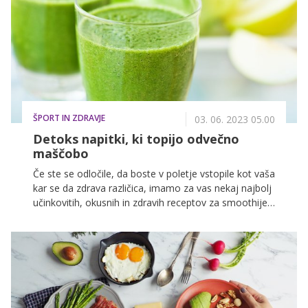
ŠPORT IN ZDRAVJE
03. 06. 2023 05.00
Detoks napitki, ki topijo odvečno
maščobo
Če ste se odločile, da boste v poletje vstopile kot vaša
kar se da zdrava različica, imamo za vas nekaj najbolj
učinkovitih, okusnih in zdravih receptov za smoothije,
ki vam bodo pomagali uresničiti cilj in razstrupiti telo!