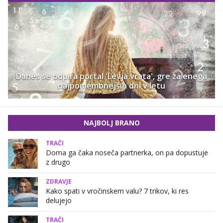
Danes se odpira portal 'Levja vrata', gre za enega
najpomembnejših dni v letu
NAJBOLJ BRANO
TRAČI
Doma ga čaka noseča partnerka, on pa dopustuje
z drugo
ZDRAVJE
Kako spati v vročinskem valu? 7 trikov, ki res
delujejo
TRAČI