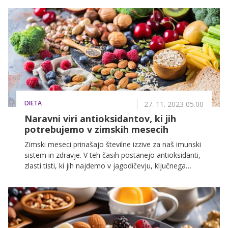
spadajo v to skupino in jih je brez dvoma vredno
vključiti v naš vsakdan.
DIETA
27. 11. 2023 05.00
Naravni viri antioksidantov, ki jih
potrebujemo v zimskih mesecih
Zimski meseci prinašajo številne izzive za naš imunski
sistem in zdravje. V teh časih postanejo antioksidanti,
zlasti tisti, ki jih najdemo v jagodičevju, ključnega
pomena za podporo telesu pri ohranjanju našega
zdravja.