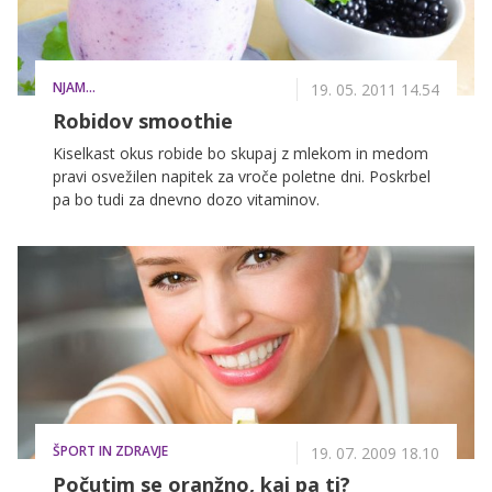
NJAM...
19. 05. 2011 14.54
Robidov smoothie
Kiselkast okus robide bo skupaj z mlekom in medom
pravi osvežilen napitek za vroče poletne dni. Poskrbel
pa bo tudi za dnevno dozo vitaminov.
ŠPORT IN ZDRAVJE
19. 07. 2009 18.10
Počutim se oranžno, kaj pa ti?