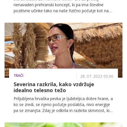
nenavaden prehranski koncept, ki pa ima številne
pozitivne učinke tako na naše fizično počutje kot na
naše duhovno zdravje. Omenjena dieta sicer ni
namenjena hujšanju, toda številne zvezdnice
dokazujejo, da se ta odlično obnese tudi pri izgubi
odvečnih kilogramov. Več o mavrični dieti in njenih
pozitivnih učinkih na naše zdravje lahko izveste v
nadaljevanju.
TRAČI
28. 07. 2023 05.00
Severina razkrila, kako vzdržuje
idealno telesno težo
Priljubljena hrvaška pevka je ljubiteljica dobre hrane, a
ko se zredi, se njeno počutje poslabša, nivo energije
pa se zmanjša. Zdaj je odkrila in razkrila skrivnost, ki ji
pomaga pri vzdrževanju idealne telesne teže, hkrati pa
blagodejno vpliva na njeno počutje.