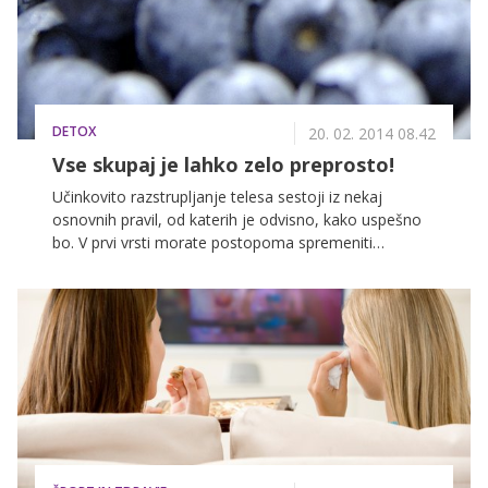
DETOX
20. 02. 2014 08.42
Vse skupaj je lahko zelo preprosto!
Učinkovito razstrupljanje telesa sestoji iz nekaj
osnovnih pravil, od katerih je odvisno, kako uspešno
bo. V prvi vrsti morate postopoma spremeniti
prehranjevalne navade, z jedilnika odstraniti
industrijsko predelana živila, in zatreti slabe navade,
kot so uživanje kave, alkohola in kajenje. Namesto
tega na svoj jedilnik vključite svežo zelenjavo in sadje,
stročnice, nepredelana žita, oreščki in semena. Da bo
razstrupljanje lažje, vam ponujamo nekaj uporabnih
nasvetov ter predloge za okusen razstrupljevalni
obrok – še več slastnih jedi pa najdete v knjižici, ki je
priložena paketu 10-Days Detox.