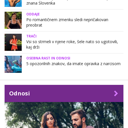
znana Slovenka
ODDAJE
Po romantičnem zmenku sledi nepričakovan
preobrat
TRAČI
Vsi so strmeli v njene roke, šele nato so ugotovili,
kaj drži
OSEBNA RAST IN ODNOSI
5 opozorilnih znakov, da imate opravka z narcisom
Odnosi