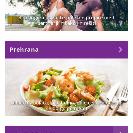
3 razlogi za pogoste poletne prepire med
partnerji in kako jih rešiti
Prehrana
Lahkotna solata, ki jo bomo jedle celo poletje (in
še dolgo po njem)