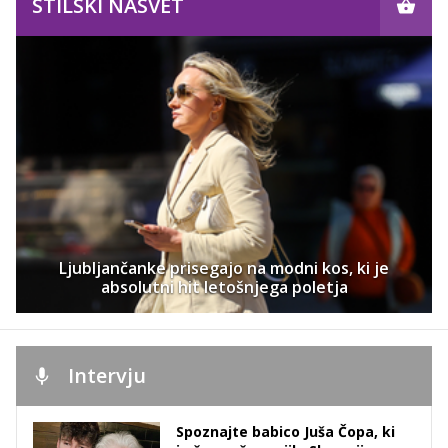
STILSKI NASVET
Ljubljančanke prisegajo na modni kos, ki je
absolutni hit letošnjega poletja
Intervju
Spoznajte babico Juša Čopa, ki