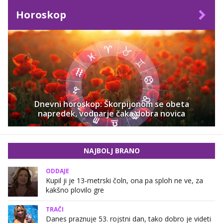
Horoskop
Dnevni horoskop: Škorpijonom se obeta
napredek, vodnarje čaka dobra novica
NAJBOLJ BRANO
ODDAJE
Kupil ji je 13-metrski čoln, ona pa sploh ne ve, za
kakšno plovilo gre
TRAČI
Danes praznuje 53. rojstni dan, tako dobro je videti