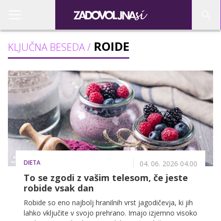
ROIDE
KLJUČNA BESEDA /
DIETA
04. 06. 2026 04.00
To se zgodi z vašim telesom, če jeste
robide vsak dan
Robide so eno najbolj hranilnih vrst jagodičevja, ki jih
lahko vključite v svojo prehrano. Imajo izjemno visoko