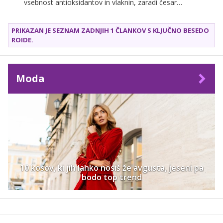
vsebnost antioksidantov in vlaknin, zaradi česar
pozitivno vplivajo na številne telesne funkcije, še
posebej koristne pa so za ženske, saj podpirajo
PRIKAZAN JE SEZNAM ZADNJIH 1 ČLANKOV S KLJUČNO BESEDO
zdravje kosti, hormonsko ravnovesje in zdravo kožo.
ROIDE
.
Moda
10 kosov, ki jih lahko nosiš že avgusta, jeseni pa
bodo top trend