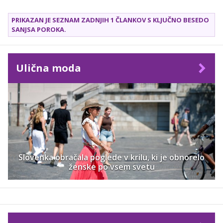
fitnes klube, kjer so na voljo številne oblike vodenih
vadb, med katerimi so vedno bolj priljubljene vadbe, ki
PRIKAZAN JE SEZNAM ZADNJIH 1 ČLANKOV S KLJUČNO BESEDO
vključujejo plesne elemente.
SANJSA POROKA
.
Ulična moda
Slovenka obračala poglede v krilu, ki je obnorelo
ženske po vsem svetu