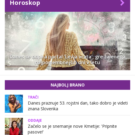
Horoskop
Danes se odpira portal 'Levja vrata', gre za enega
najpomembnejših dni v letu
NAJBOLJ BRANO
TRAČI
Danes praznuje 53. rojstni dan, tako dobro je videti
znana Slovenka
ODDAJE
Začelo se je snemanje nove Kmetije: 'Pripnite
pasove!'