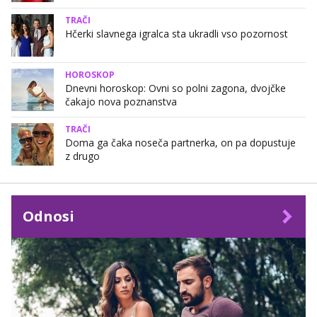
TRAČI
Hčerki slavnega igralca sta ukradli vso pozornost
HOROSKOP
Dnevni horoskop: Ovni so polni zagona, dvojčke
čakajo nova poznanstva
TRAČI
Doma ga čaka noseča partnerka, on pa dopustuje
z drugo
Odnosi