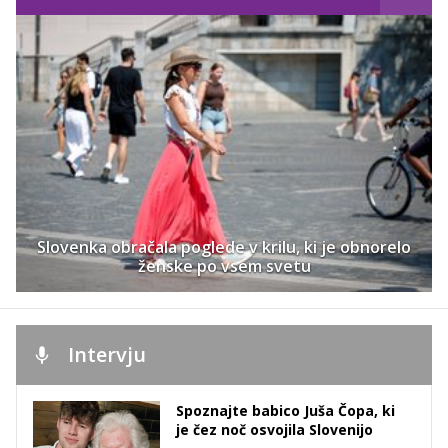
Slovenka obračala poglede v krilu, ki je obnorelo
ženske po vsem svetu
Intervju
Spoznajte babico Juša Čopa, ki
je čez noč osvojila Slovenijo