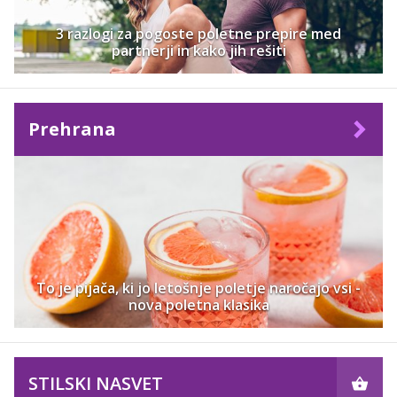
3 razlogi za pogoste poletne prepire med
partnerji in kako jih rešiti
Prehrana
To je pijača, ki jo letošnje poletje naročajo vsi -
nova poletna klasika
STILSKI NASVET