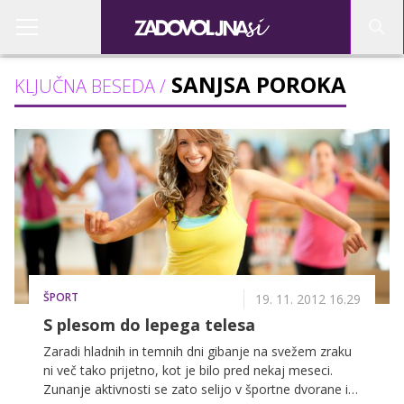
SANJSA POROKA
KLJUČNA BESEDA /
ŠPORT
19. 11. 2012 16.29
S plesom do lepega telesa
Zaradi hladnih in temnih dni gibanje na svežem zraku
ni več tako prijetno, kot je bilo pred nekaj meseci.
Zunanje aktivnosti se zato selijo v športne dvorane in