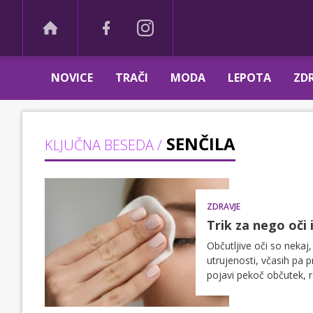
NOVICE
TRAČI
MODA
LEPOTA
ZDR
SENČILA
KLJUČNA BESEDA /
ZDRAVJE
Trik za nego oči 
Občutljive oči so nekaj,
utrujenosti, včasih pa p
pojavi pekoč občutek, r
nežno nego in malo več 