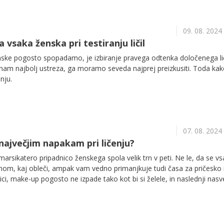
09. 08. 2024
a vsaka ženska pri testiranju ličil
nske pogosto spopadamo, je izbiranje pravega odtenka določenega lič
ki nam najbolj ustreza, ga moramo seveda najprej preizkusiti. Toda kak
nju.
07. 08. 2024
največjim napakam pri ličenju?
marsikatero pripadnico ženskega spola velik trn v peti. Ne le, da se v
mom, kaj obleči, ampak vam vedno primanjkuje tudi časa za pričesko 
ci, make-up pogosto ne izpade tako kot bi si želele, in naslednji nasve
lj pogostim napakam, bodo zato zelo dobrodošli!