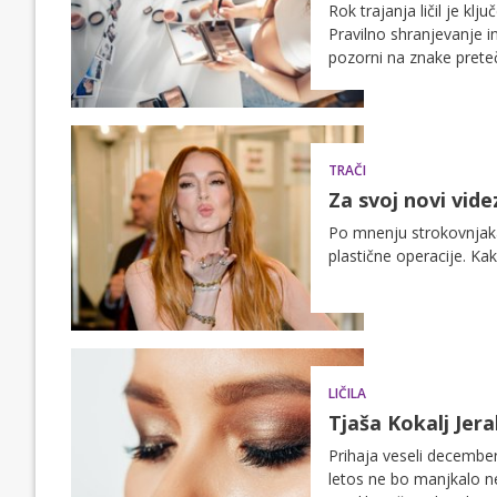
Rok trajanja ličil je kl
Pravilno shranjevanje in
pozorni na znake prete
TRAČI
Za svoj novi vide
Po mnenju strokovnjaka 
plastične operacije. Kak
LIČILA
Tjaša Kokalj Jera
Prihaja veseli december
letos ne bo manjkalo ne 