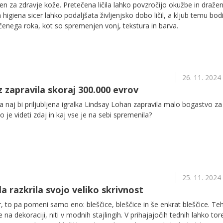
jučen za zdravje kože. Pretečena ličila lahko povzročijo okužbe in dražen
 higiena sicer lahko podaljšata življenjsko dobo ličil, a kljub temu bod
čenega roka, kot so spremenjen vonj, tekstura in barva.
26. 11. 2024
z zapravila skoraj 300.000 evrov
naj bi priljubljena igralka Lindsay Lohan zapravila malo bogastvo za
o je videti zdaj in kaj vse je na sebi spremenila?
25. 11. 2024
la razkrila svojo veliko skrivnost
, to pa pomeni samo eno: bleščice, bleščice in še enkrat bleščice. Teh
na dekoraciji, niti v modnih stajlingih. V prihajajočih tednih lahko tore