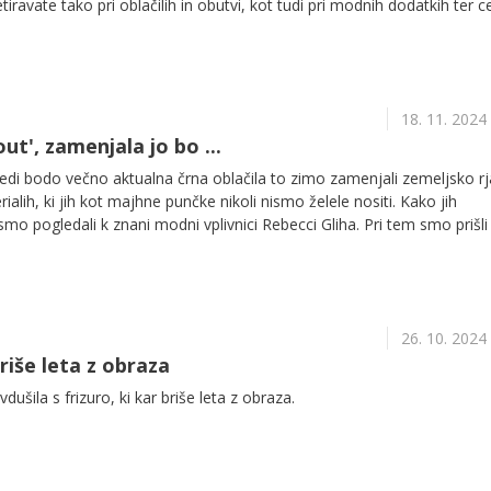
etiravate tako pri oblačilih in obutvi, kot tudi pri modnih dodatkih ter c
 posebnih priložnostih, temveč kar vsak dan!
18. 11. 2024
ut', zamenjala jo bo ...
i bodo večno aktualna črna oblačila to zimo zamenjali zemeljsko rja
rialih, ki jih kot majhne punčke nikoli nismo želele nositi. Kako jih
smo pogledali k znani modni vplivnici Rebecci Gliha. Pri tem smo prišli
e ugotovitve: oblačila so le polovica modnega 'looka' – za drugo p
26. 10. 2024
briše leta z obraza
dušila s frizuro, ki kar briše leta z obraza.