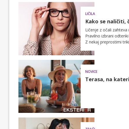
LIČILA
Kako se naličiti,
Ličenje z očali zahteva 
Pravilno izbrani odtenki
Z nekaj preprostimi tri
priložnosti.
NOVICE
Terasa, na kateri