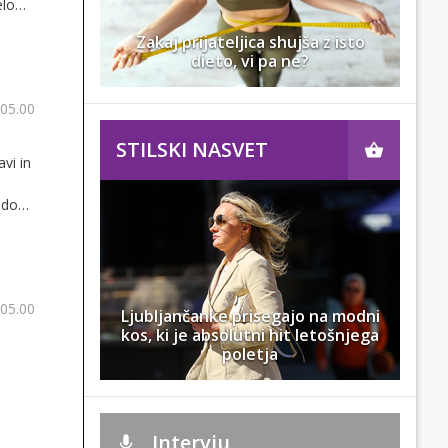
elo
Zakaj prijateljica shujša z isto
dieto, vi pa ne?
 05.00
STILSKI NASVET
vi in
 do
a
 05.00
Ljubljančanke prisegajo na modni
kos, ki je absolutni hit letošnjega
poletja
Intervju