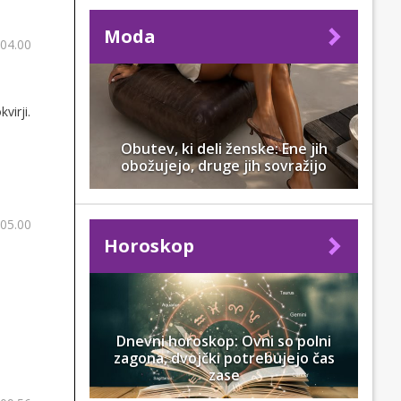
Moda
 04.00
virji.
Obutev, ki deli ženske: Ene jih
obožujejo, druge jih sovražijo
 05.00
Horoskop
Dnevni horoskop: Ovni so polni
zagona, dvojčki potrebujejo čas
zase