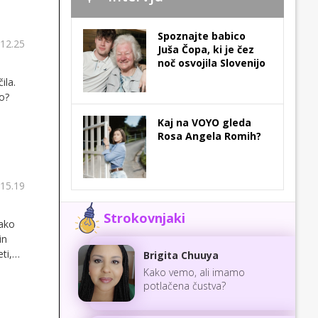
Spoznajte babico
 12.25
Juša Čopa, ki je čez
noč osvojila Slovenijo
ila.
o?
Kaj na VOYO gleda
Rosa Angela Romih?
 15.19
Strokovnjaki
sako
in
ti,
Brigita Chuuya
Kako vemo, ali imamo
potlačena čustva?