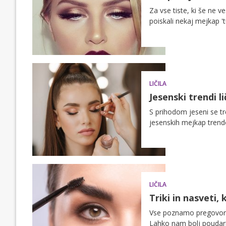
Za vse tiste, ki še ne v
poiskali nekaj mejkap 't
LIČILA
Jesenski trendi l
S prihodom jeseni se tr
jesenskih mejkap trendo
LIČILA
Triki in nasveti,
Vse poznamo pregovor, d
Lahko nam bolj poudarij