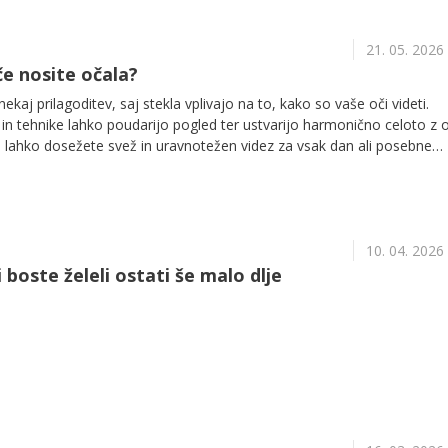
21. 05. 2026
 če nosite očala?
nekaj prilagoditev, saj stekla vplivajo na to, kako so vaše oči videti.
 in tehnike lahko poudarijo pogled ter ustvarijo harmonično celoto z ok
ki lahko dosežete svež in uravnotežen videz za vsak dan ali posebne
10. 04. 2026
 boste želeli ostati še malo dlje