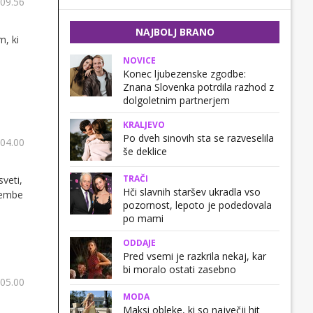
 09.56
NAJBOLJ BRANO
m, ki
NOVICE
Konec ljubezenske zgodbe:
Znana Slovenka potrdila razhod z
dolgoletnim partnerjem
KRALJEVO
Po dveh sinovih sta se razveselila
 04.00
še deklice
TRAČI
veti,
Hči slavnih staršev ukradla vso
emembe
pozornost, lepoto je podedovala
po mami
ODDAJE
Pred vsemi je razkrila nekaj, kar
bi moralo ostati zasebno
 05.00
MODA
Maksi obleke, ki so največji hit