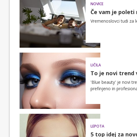
NOVICE
Če vam je poleti
Vremenoslovci tudi za l
LIČILA
To je novi trend 
'Blue beauty' je novi tr
prefinjeno in profesion
LEPOTA
5 top idej za no