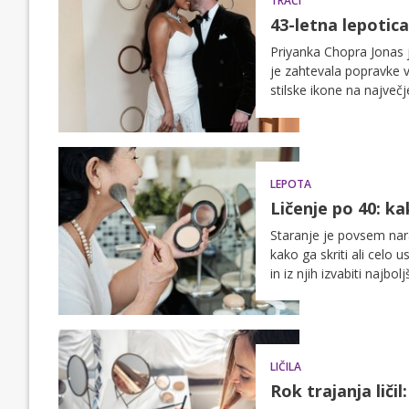
TRAČI
43-letna lepotic
Priyanka Chopra Jonas j
je zahtevala popravke 
stilske ikone na najve
LEPOTA
Ličenje po 40: ka
Staranje je povsem nar
kako ga skriti ali celo 
in iz njih izvabiti najbolj
LIČILA
Rok trajanja liči