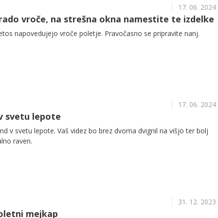
17. 06. 2024
 rado vroče, na strešna okna namestite te izdelke
etos napovedujejo vroče poletje. Pravočasno se pripravite nanj.
17. 06. 2024
v svetu lepote
end v svetu lepote. Vaš videz bo brez dvoma dvignil na višjo ter bolj
alno raven.
31. 12. 2023
voletni mejkap