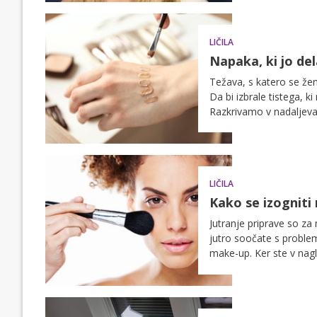
LIČILA
Napaka, ki jo del
Težava, s katero se že
Da bi izbrale tistega, 
Razkrivamo v nadaljeva
LIČILA
Kako se izogniti 
Jutranje priprave so za 
jutro soočate s proble
make-up. Ker ste v nagli
kako se izogniti najbo