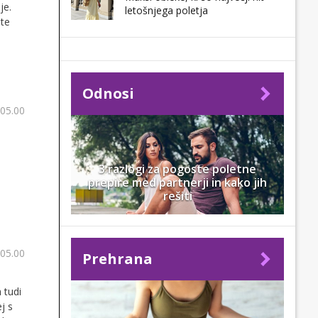
je.
letošnjega poletja
ite
Odnosi
 05.00
3 razlogi za pogoste poletne
prepire med partnerji in kako jih
rešiti
 05.00
Prehrana
 tudi
j s