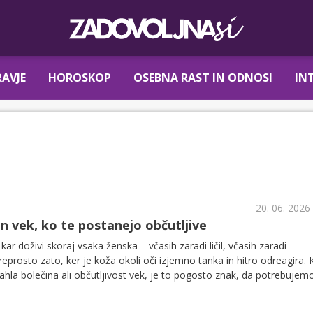
AVJE
HOROSKOP
OSEBNA RAST IN ODNOSI
IN
20. 06. 2026
in vek, ko te postanejo občutljive
 kar doživi skoraj vsaka ženska – včasih zaradi ličil, včasih zaradi
reprosto zato, ker je koža okoli oči izjemno tanka in hitro odreagira. 
ahla bolečina ali občutljivost vek, je to pogosto znak, da potrebujemo
pozornosti pri odstranjevanju ličil.