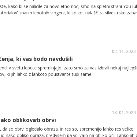
este, kako bi se naličile za novoletno noč, smo na spletni strani YouT
utorialov' znanih lepotnih vlogerk, ki so kot nalašč za silvestrsko zaba
02. 11. 2023
ičenja, ki vas bodo navdušili
endi v svetu lepote spreminjajo, zato smo za vas izbrali nekaj najlepš
v, ki jih lahko z lahkoto poustvarite tudi same.
18. 01. 2024
 kako oblikovati obrvi
a so obrvi ogledalo obraza. In res so, spremenijo lahko res veliko.
o našo obliko obraza, predvsem pa vplivajo na obliko oči. Lahko jih 