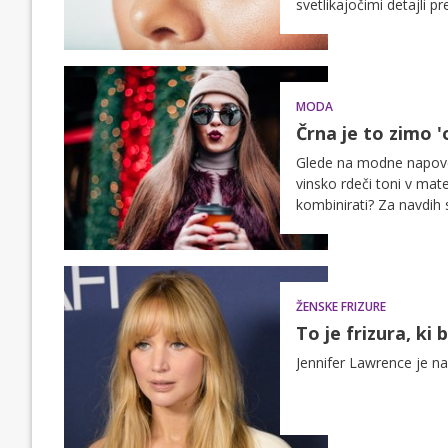
svetlikajočimi detajli pr
ličilih – in to ne le ob
MODA
Črna je to zimo 'o
Glede na modne napoved
vinsko rdeči toni v mate
kombinirati? Za navdih 
še ene izjemno pomembn
poskrbi pravi izbor ličil!
ŽENSKE FRIZURE
To je frizura, ki 
Jennifer Lawrence je nav