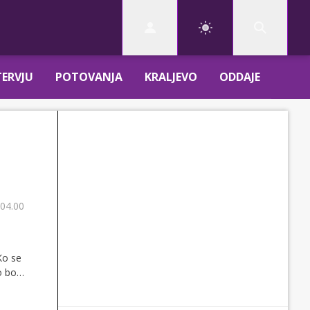
TERVJU
POTOVANJA
KRALJEVO
ODDAJE
 04.00
Ko se
 bolj