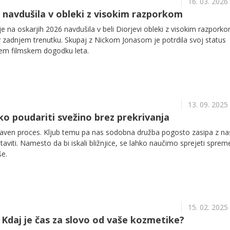
16. 03. 2026
a navdušila v obleki z visokim razporkom
e na oskarjih 2026 navdušila v beli Diorjevi obleki z visokim razporko
v zadnjem trenutku. Skupaj z Nickom Jonasom je potrdila svoj status
čjem filmskem dogodku leta.
13. 09. 2025
ko poudariti svežino brez prekrivanja
aven proces. Kljub temu pa nas sodobna družba pogosto zasipa z nas
ustaviti. Namesto da bi iskali bližnjice, se lahko naučimo sprejeti spr
še.
15. 02. 2025
l: Kdaj je čas za slovo od vaše kozmetike?