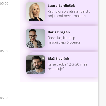
 05.00
Laura Sardinšek
Retinoidi so zlati standard v
boju proti prvim znakom
staranja
Boris Dragan
Barve las, ki ta hip
navdušujejo Slovenke
 05.00
Blaž Slaviček
Kaj je vadba 12-3-30 in ali
res deluje?
 05.00