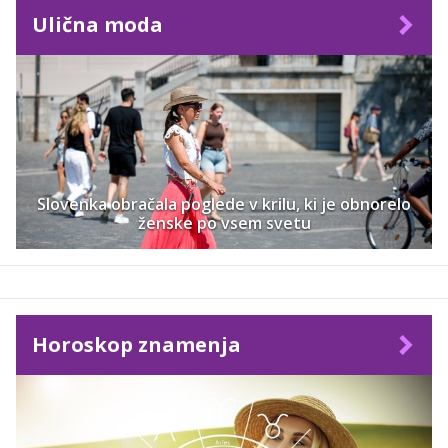
Ulična moda
Slovenka obračala poglede v krilu, ki je obnorelo
ženske po vsem svetu
Horoskop znamenja