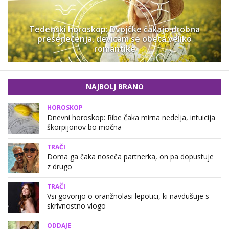
Tedenski horoskop: Dvojčke čakajo drobna
presenečenja, devicam se obeta veliko
romantike
NAJBOLJ BRANO
HOROSKOP
Dnevni horoskop: Ribe čaka mirna nedelja, intuicija
škorpijonov bo močna
TRAČI
Doma ga čaka noseča partnerka, on pa dopustuje
z drugo
TRAČI
Vsi govorijo o oranžnolasi lepotici, ki navdušuje s
skrivnostno vlogo
ODDAJE