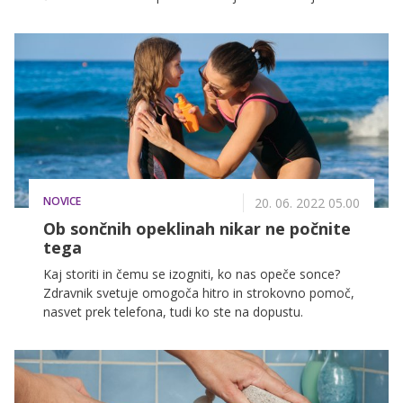
naravnih in nežnih lastnosti je priljubljena izbira za
različne lepotne tretmaje.
NOVICE
20. 06. 2022 05.00
Ob sončnih opeklinah nikar ne počnite
tega
Kaj storiti in čemu se izogniti, ko nas opeče sonce?
Zdravnik svetuje omogoča hitro in strokovno pomoč,
nasvet prek telefona, tudi ko ste na dopustu.