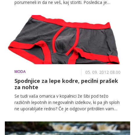
porumeneli in da ne veš, kaj storiti. Posledica je
povsem pričakovana, v kolikor si zadnjih nekaj tednov
imela nalakiran rdeč, vijoličen ali kakšen drug temen
lak. Nadležne porumenelosti namreč ni moč preprečiti
niti z dobrim podlakom, ki ga vsakič znova naneseš na
noht pred lakiranjem.
MODA
05. 09. 2012 08.00
Spodnjice za lepe kodre, pecilni prašek
za nohte
Se tudi vaša omarica v kopalnici že šibi pod težo
različnih lepotnih in negovalnih izdelkov, ki pa jih sploh
ne uporabljate redno? Če je odgovor pritrdilen vam
ponujamo nekaj praktičnih nasvetov, kako poskrbeti
za svoj videz brez, da bi se znova odpravili v drogerijo.
Presenečeni boste, kaj vse vam lahko pomaga pri
ohranjanju naravne lepote.