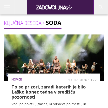
SODA
KLJUČNA BESEDA /
NOVICE
13. 07. 2026 13.27
To so prizori, zaradi katerih je bilo
Laško konec tedna v središču
pozornosti
Vonj po poletju, glasba, ki odmeva po mestu, in