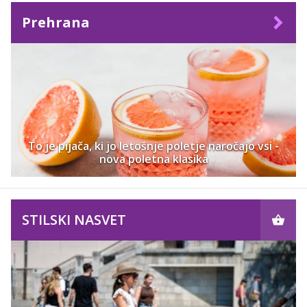
Prehrana
To je pijača, ki jo letošnje poletje naročajo vsi -
nova poletna klasika
STILSKI NASVET