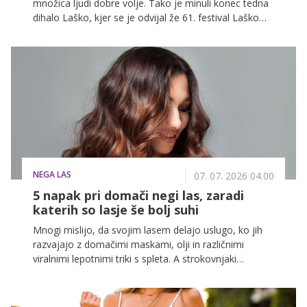
množica ljudi dobre volje. Tako je minuli konec tedna
dihalo Laško, kjer se je odvijal že 61. festival Laško
Pivo in cvetje. Najstarejši slovenski glasbeni festival je
tudi letos dokazal, da ni zgolj niz koncertov, temveč
dogodek, ki povezuje generacije in ustvarja spomine.
NEGA LAS
07. 07. 2026 04.00
5 napak pri domači negi las, zaradi
katerih so lasje še bolj suhi
Mnogi mislijo, da svojim lasem delajo uslugo, ko jih
razvajajo z domačimi maskami, olji in različnimi
viralnimi lepotnimi triki s spleta. A strokovnjaki
opozarjajo, da lahko nekatere navade povzročijo
ravno nasprotni učinek – lasje postanejo še bolj suhi,
krhki in brez leska.