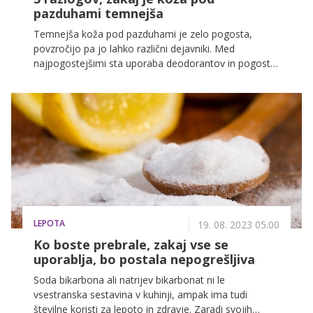
pazduhami temnejša
Temnejša koža pod pazduhami je zelo pogosta,
povzročijo pa jo lahko različni dejavniki. Med
najpogostejšimi sta uporaba deodorantov in pogosto
britje, na barvo kože pa lahko vplivajo tudi
hiperpigmentacija, trenje, ki ga povzročajo tesna
oblačila, in nabiranje odmrlih kožnih celic. V nekaterih,
sicer redkejših primerih, pa je temnejša barve kože
pod pazduhami lahko povezana tudi z zdravjem.
LEPOTA
19. 08. 2023 05.00
Ko boste prebrale, zakaj vse se
uporablja, bo postala nepogrešljiva
Soda bikarbona ali natrijev bikarbonat ni le
vsestranska sestavina v kuhinji, ampak ima tudi
številne koristi za lepoto in zdravje. Zaradi svojih