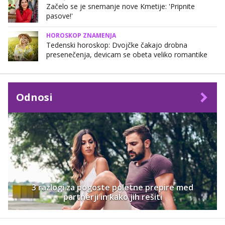
Začelo se je snemanje nove Kmetije: 'Pripnite
pasove!'
HOROSKOP ZNAMENJA
Tedenski horoskop: Dvojčke čakajo drobna
presenečenja, devicam se obeta veliko romantike
Odnosi
3 razlogi za pogoste poletne prepire med
partnerji in kako jih rešiti