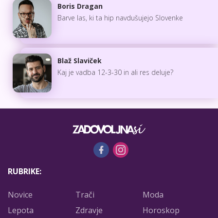
Boris Dragan
Barve las, ki ta hip navdušujejo Slovenke
Blaž Slaviček
Kaj je vadba 12-3-30 in ali res deluje?
RUBRIKE:
Novice
Trači
Moda
Lepota
Zdravje
Horoskop