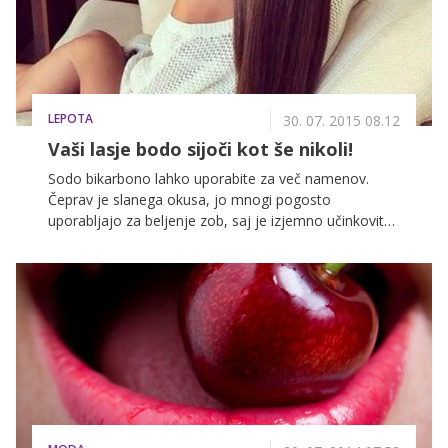
LEPOTA
30. 07. 2015 08.12
Vaši lasje bodo sijoči kot še nikoli!
Sodo bikarbono lahko uporabite za več namenov.
Čeprav je slanega okusa, jo mnogi pogosto
uporabljajo za beljenje zob, saj je izjemno učinkovita,
prave čudeže pa naj bi delala tudi na poškodovanih
laseh, zaradi česar jo vedno več pripadnic ženskega
spola uporablja pri negi las. Ste jo že preizkusile?