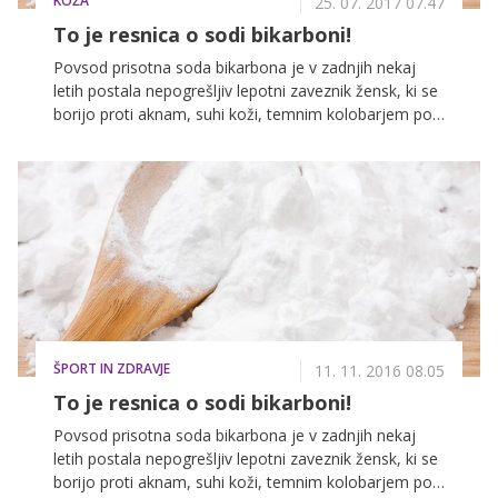
KOŽA
25. 07. 2017 07.47
To je resnica o sodi bikarboni!
Povsod prisotna soda bikarbona je v zadnjih nekaj
letih postala nepogrešljiv lepotni zaveznik žensk, ki se
borijo proti aknam, suhi koži, temnim kolobarjem pod
očmi in celulitu. Recept, ki jih je navdušil, je zelo
preprost, poceni in učinkovit.
ŠPORT IN ZDRAVJE
11. 11. 2016 08.05
To je resnica o sodi bikarboni!
Povsod prisotna soda bikarbona je v zadnjih nekaj
letih postala nepogrešljiv lepotni zaveznik žensk, ki se
borijo proti aknam, suhi koži, temnim kolobarjem pod