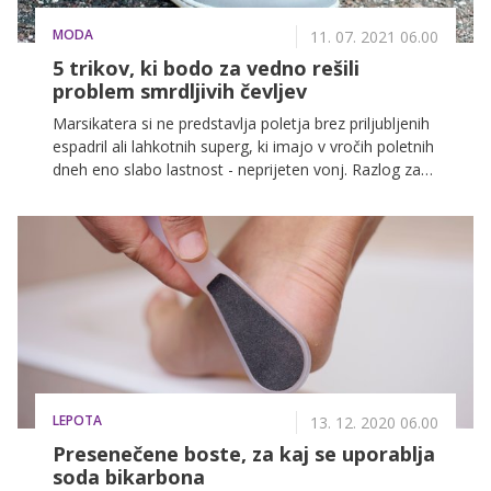
MODA
11. 07. 2021 06.00
5 trikov, ki bodo za vedno rešili
problem smrdljivih čevljev
Marsikatera si ne predstavlja poletja brez priljubljenih
espadril ali lahkotnih superg, ki imajo v vročih poletnih
dneh eno slabo lastnost - neprijeten vonj. Razlog za
to je dejstvo, da jih večina nosi brez nogavic, k sreči
pa obstaja zelo preprost način, s pomočjo katerega
se boste hitro znebile neprijetnih vonjav!
LEPOTA
13. 12. 2020 06.00
Presenečene boste, za kaj se uporablja
soda bikarbona