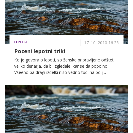
LEPOTA
17. 10. 2010 16.25
Poceni lepotni triki
Ko je govora o lepoti, so ženske pripravljene odšteti
veliko denarja, da bi izgledale, kar se da popolno.
Vseeno pa dragi izdelki niso vedno tudi najbolj
učinkoviti. Zato vam ponujamo nekaj namigov, kako
na poceni način do lepega in mladostnega videza.