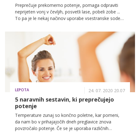
Preprečuje prekomerno potenje, pomaga odpraviti
neprijeten vonj v čevljih, posvetli lase, pobeli zobe ...
To pa je le nekaj načinov uporabe vsestranske sode
bikarbone.
LEPOTA
24. 07. 2020 20.07
5 naravnih sestavin, ki preprečujejo
potenje
Temperature zunaj so končno poletne, kar pomeni,
da nam bo v prihajajočih dneh preglavice znova
povzročalo potenje. Če se je uporaba različnih
dezodorantov izkazala za neuspešno, lahko poskusite