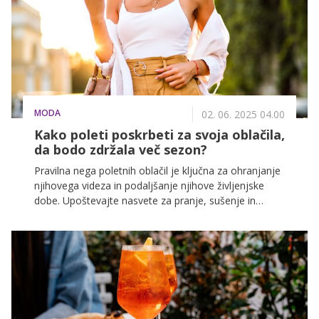
MODA
02. 06. 2025 04.00
Kako poleti poskrbeti za svoja oblačila,
da bodo zdržala več sezon?
Pravilna nega poletnih oblačil je ključna za ohranjanje
njihovega videza in podaljšanje njihove življenjske
dobe. Upoštevajte nasvete za pranje, sušenje in
shranjevanje ter se prilagodite individualnim potrebam
vsakega kosa oblačila.