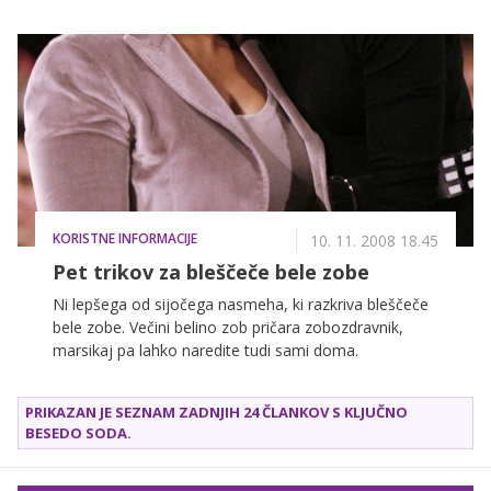
KORISTNE INFORMACIJE
10. 11. 2008 18.45
Pet trikov za bleščeče bele zobe
Ni lepšega od sijočega nasmeha, ki razkriva bleščeče
bele zobe. Večini belino zob pričara zobozdravnik,
marsikaj pa lahko naredite tudi sami doma.
PRIKAZAN JE SEZNAM ZADNJIH 24 ČLANKOV S KLJUČNO
BESEDO
SODA
.