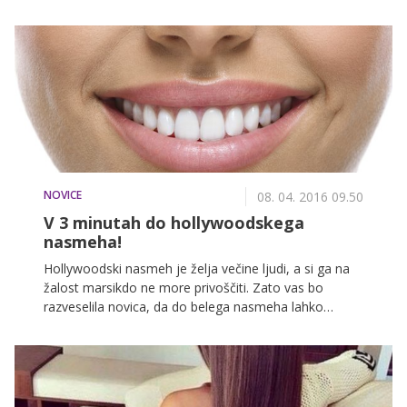
očmi in celulitu. Recept, ki jih je navdušil, je zelo
preprost, poceni in učinkovit.
NOVICE
08. 04. 2016 09.50
V 3 minutah do hollywoodskega
nasmeha!
Hollywoodski nasmeh je želja večine ljudi, a si ga na
žalost marsikdo ne more privoščiti. Zato vas bo
razveselila novica, da do belega nasmeha lahko
pridete tudi sami s pomočjo dveh preprostih sestavin!