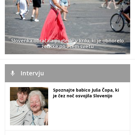
Slovenka obračala poglede v krilu, ki je obnorelo
ženske po vsem svetu
Intervju
Spoznajte babico Juša Čopa, ki
je čez noč osvojila Slovenijo