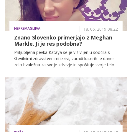
kožo.
NEPREMAGLJIVA
18. 06. 2019 08.22
Znano Slovenko primerjajo z Meghan
Markle. Ji je res podobna?
Priljubljena pevka Kataya se je v življenju soočila s
številnimi zdravstvenimi izzivi, zaradi katerih je danes
zelo hvaležna za svoje zdravje in spoštuje svoje telo.
"Niti slučajno ne mislim hujšati, se podrejati drugim ali
standardom lepote," nam je zaupala v intervjuju in
dodala: "Lepota je definitivno notranjost, ki izžareva.
Prijazen pogled, toplina srca, moč duše in prijaznost
do drugih in sebe."