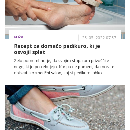
KOŽA
23. 05. 2022 07.37
Recept za domačo pedikuro, ki je
osvojil splet
Zelo pomembno je, da svojim stopalom privoščite
nego, ki jo potrebujejo. Kar pa ne pomeni, da morate
obiskati kozmetični salon, saj si pedikuro lahko
naredite kar same doma. V tem primeru vam
svetujemo, da preizkusite recept za domačo pedikuro,
ki je navdušil splet!