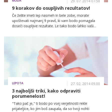
MODA
29. 07. 2014 07.58
9 korakov do osupljivih rezultatov!
Če želite imeti lep nasmeh in bele zobe, morate
upoštevati najmanj 9 pravil, ki vam bodo pomagala
doseči osupljive rezultate. Le tako bodo lahko vaši
zobje in ustna votlina zdravi, nasmeh pa lepši in
samozavestnejši.
LEPOTA
27. 02. 2014 09.00
3 najboljši triki, kako odpraviti
porumenelost!
"Tako pač je," ti bodo po vsej verjetnosti rekle
prijateljice, ko jim boš zaupala, da so tvoji nohti