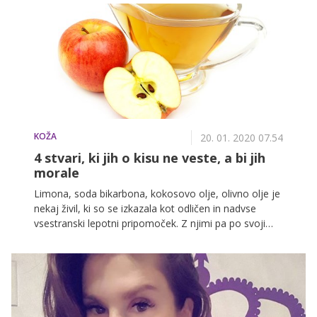
tudi s sestavinami, ki se skrivajo v vaši domači
shrambi ali na vrtu!
KOŽA
20. 01. 2020 07.54
4 stvari, ki jih o kisu ne veste, a bi jih
morale
Limona, soda bikarbona, kokosovo olje, olivno olje je
nekaj živil, ki so se izkazala kot odličen in nadvse
vsestranski lepotni pripomoček. Z njimi pa po svoji
učinkovitosti z lahkoto tekmuje tudi kis. Ta ni le
dodatek jedem, temveč tudi cenovno ugoden in
popolnoma naraven kozmetični izdelek. A le, če ga
uporabljamo na pravilen način, zato vam ponujamo
nekaj preprostih in učinkovitih nasvetov, kako lahko z
njegovo pomočjo obnovite od sonca poškodovano