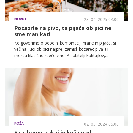
NOVICE
23. 04. 2025 04.00
Pozabite na pivo, ta pijača ob pici ne
sme manjkati
Ko govorimo o popolni kombinaciji hrane in pijače, si
večina ljudi ob pici najprej zamisli kozarec piva ali
morda klasično rdeče vino. A ljubitelji koktajlov,
veselite se – tudi koktajli se lahko čudovito podajo k
različnim vrstam pic. S pravo mešanico okusov lahko
iz preprostega obroka nastane prava gurmanska
izkušnja. V nadaljevanju vam predstavljamo pet
koktajlov, ki se odlično dopolnjujejo s pico.
KOŽA
02. 03. 2024 05.00
5 razlogov, zakaj je koža pod