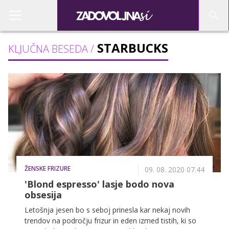
STARBUCKS
KLJUČNA BESEDA /
ŽENSKE FRIZURE
09. 08. 2020 07.44
'Blond espresso' lasje bodo nova
obsesija
Letošnja jesen bo s seboj prinesla kar nekaj novih
trendov na področju frizur in eden izmed tistih, ki so