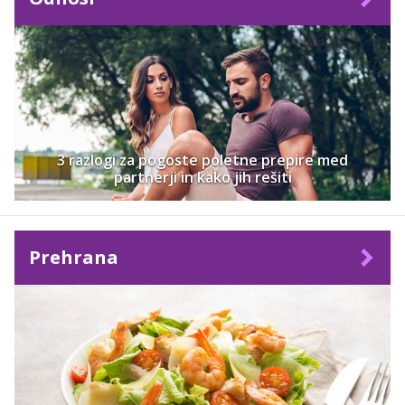
3 razlogi za pogoste poletne prepire med
partnerji in kako jih rešiti
Prehrana