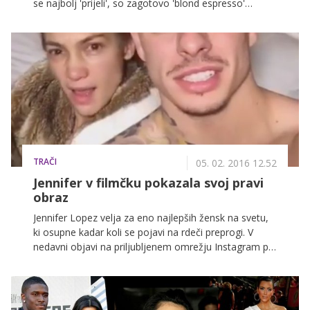
se najbolj 'prijeli', so zagotovo 'blond espresso'
frizure, pri katerih gre za prelivanje svetlih in rjavnih
odtenkov, ki spominjajo na kombinacijo kave in
mleka.
TRAČI
05. 02. 2016 12.52
Jennifer v filmčku pokazala svoj pravi
obraz
Jennifer Lopez velja za eno najlepših žensk na svetu,
ki osupne kadar koli se pojavi na rdeči preprogi. V
nedavni objavi na priljubljenem omrežju Instagram pa
je pevka pokazala, kako izgleda, kadar na njenem
obrazu ni niti kančka ličil.