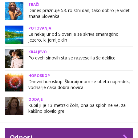
TRAČI
Danes praznuje 53. rojstni dan, tako dobro je videti
znana Slovenka
POTOVANJA
Le nekaj ur od Slovenije se skriva smaragdno
jezero, ki jemlje dih
KRALJEVO
Po dveh sinovih sta se razveselila še deklice
HOROSKOP
Dnevni horoskop: Škorpijonom se obeta napredek,
vodnarje čaka dobra novica
ODDAJE
Kupil ji je 13-metrski čoln, ona pa sploh ne ve, za
kakšno plovilo gre
Odnosi