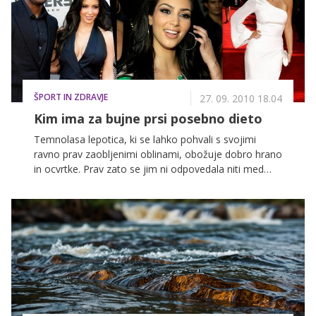
ŠPORT IN ZDRAVJE
27. 09. 2010 18.04
Kim ima za bujne prsi posebno dieto
Temnolasa lepotica, ki se lahko pohvali s svojimi
ravno prav zaobljenimi oblinami, obožuje dobro hrano
in ocvrtke. Prav zato se jim ni odpovedala niti med
shujševalno dieto, s katero je želela učvrstiti telo in se
znebiti maščobnih blazinic.