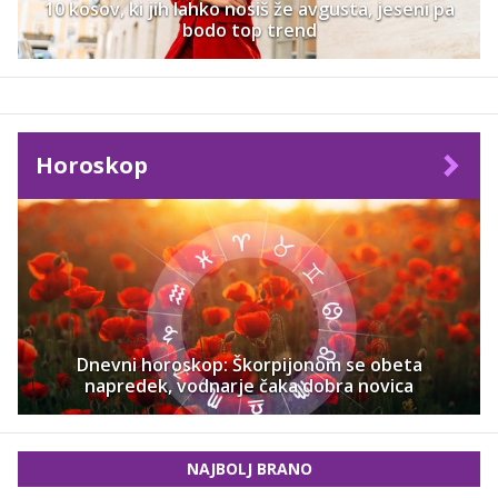
10 kosov, ki jih lahko nosiš že avgusta, jeseni pa
bodo top trend
Horoskop
Dnevni horoskop: Škorpijonom se obeta
napredek, vodnarje čaka dobra novica
NAJBOLJ BRANO