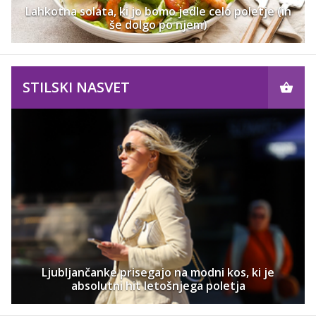
Lahkotna solata, ki jo bomo jedle celo poletje (in
še dolgo po njem)
STILSKI NASVET
Ljubljančanke prisegajo na modni kos, ki je
absolutni hit letošnjega poletja