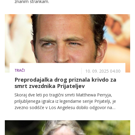
znanim strankam.
TRAČI
10. 09. 2025 04.00
Preprodajalka drog priznala krivdo za
smrt zvezdnika Prijateljev
Skoraj dve leti po tragični smrti Matthewa Perryja,
priljubljenega igralca iz legendarne serije Prijatelji, je
zvezno sodišče v Los Angelesu dobilo odgovor na
vprašanje, ki je mučilo njegove oboževalce in bližnje:
kdo je odgovoren za njegovo smrt?