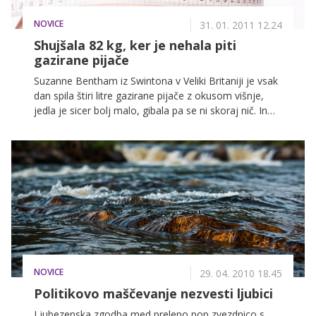
NOVICE
31. 01. 2011 12.24
Shujšala 82 kg, ker je nehala piti
gazirane pijače
Suzanne Bentham iz Swintona v Veliki Britaniji je vsak
dan spila štiri litre gazirane pijače z okusom višnje,
jedla je sicer bolj malo, gibala pa se ni skoraj nič. In
kmalu se je močno zredila, tako je na koncu tehtala
že 165 kilogramov. Sin je bil tisti, ki je mamo prepričal,
da se mora odreči škodljivi pijači.
NOVICE
29. 04. 2010 18.45
Politikovo maščevanje nezvesti ljubici
Ljubezenska zgodba med prelepo pop zvezdnico s