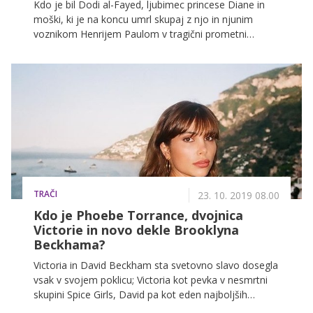
Kdo je bil Dodi al-Fayed, ljubimec princese Diane in
moški, ki je na koncu umrl skupaj z njo in njunim
voznikom Henrijem Paulom v tragični prometni
nesreči 31. avgusta 1997?
TRAČI
23. 10. 2019 08.00
Kdo je Phoebe Torrance, dvojnica
Victorie in novo dekle Brooklyna
Beckhama?
Victoria in David Beckham sta svetovno slavo dosegla
vsak v svojem poklicu; Victoria kot pevka v nesmrtni
skupini Spice Girls, David pa kot eden najboljših
nogometašev sveta. Toliko let pozneje, ko sta oba