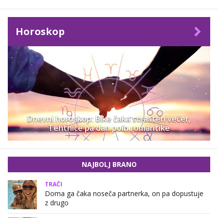
Horoskop
Dnevni horoskop: Bike čaka strasten večer,
Tehtnice pa dan poln romantike
NAJBOLJ BRANO
TRAČI
Doma ga čaka noseča partnerka, on pa dopustuje
z drugo