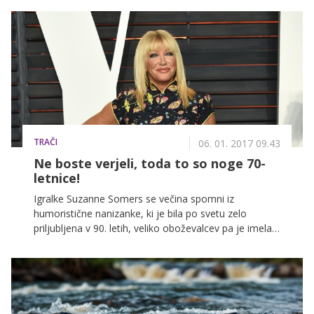
svoji karieri že obesila na klin, pa znata svojo slavo še
vedno dobro unovčiti. Oči svetovne javnosti so zdaj
uprte tudi na njune štiri otroke, predvsem 20-letnega
Brooklyna, ki se še več kot očitno išče.
TRAČI
06. 01. 2017 09.43
Ne boste verjeli, toda to so noge 70-
letnice!
Igralke Suzanne Somers se večina spomni iz
humoristične nanizanke, ki je bila po svetu zelo
priljubljena v 90. letih, veliko oboževalcev pa je imela
tudi pri nas. Njena glavna igralka je z zavidljivo
postavo navduševala že takrat, z njo pa se lahko
pohvali tudi danes, ko ima 70 let.