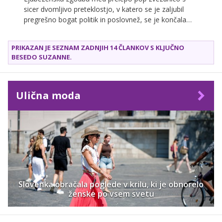
sicer dvomljivo preteklostjo, v katero se je zaljubil
pregrešno bogat politik in poslovnež, se je končala
tragično z njenim umorom. Naročil ga je prevarani
ljubimec, ki so ga že obsodili na smrt, a se je pritožil in
PRIKAZAN JE SEZNAM ZADNJIH 14 ČLANKOV S KLJUČNO
mu sodijo znova.
BESEDO
SUZANNE
.
Ulična moda
Slovenka obračala poglede v krilu, ki je obnorelo
ženske po vsem svetu