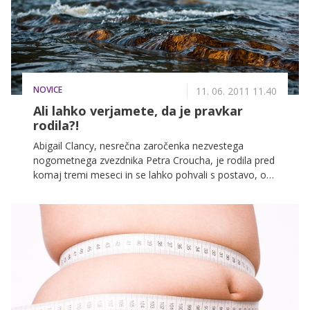
NOVICE
11. 06. 2011 11.40
Ali lahko verjamete, da je pravkar
rodila?!
Abigail Clancy, nesrečna zaročenka nezvestega
nogometnega zvezdnika Petra Croucha, je rodila pred
komaj tremi meseci in se lahko pohvali s postavo, o
kakršni večina predstavnic nežnejšega spola lahko le
sanja.