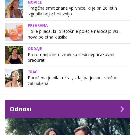
NOVICE
Tragična smrt znane vplivnice, ki je pri 26 letih
izgubila boj z boleznijo
PREHRANA
To je pijača, ki jo letošnje poletje naročajo vsi -
nova poletna klasika
ODDAJE
Po romantičnem zmenku sledi nepričakovan
preobrat
TRAČI
Poročena je bila trikrat, zdaj pa je spet srečno
zaljubljena
Odnosi