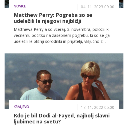
NOVICE
04. 11. 2023 09.00
Matthew Perry: Pogreba so se
udeležili le njegovi najbližji
Matthewa Perryja so včeraj, 3. novembra, položili k
večnemu počitku na zasebnem pogrebu, ki so se ga
udeležili le bližnji sorodniki in prijatelji, vključno z
njegovimi igralskimi kolegi iz serije Prijatelji.
KRALJEVO
17. 11. 2022 05.00
Kdo je bil Dodi al-Fayed, najbolj slavni
ljubimec na svetu?