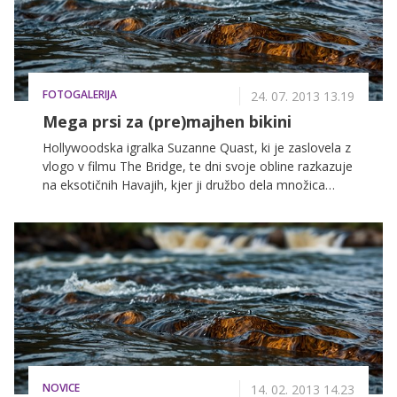
FOTOGALERIJA
24. 07. 2013 13.19
Mega prsi za (pre)majhen bikini
Hollywoodska igralka Suzanne Quast, ki je zaslovela z
vlogo v filmu The Bridge, te dni svoje obline razkazuje
na eksotičnih Havajih, kjer ji družbo dela množica
paparacev, ki navdušeno fotografira njeno bujno
oprsje v mini bikiniju. To ji je v preteklih dneh
povročilo nemalo preglavic, saj ji je med skakanjem
med valovi komaj lovila. več utrinkov z njenih vročih
počitnic si lahko ogledate v galeriji!
NOVICE
14. 02. 2013 14.23