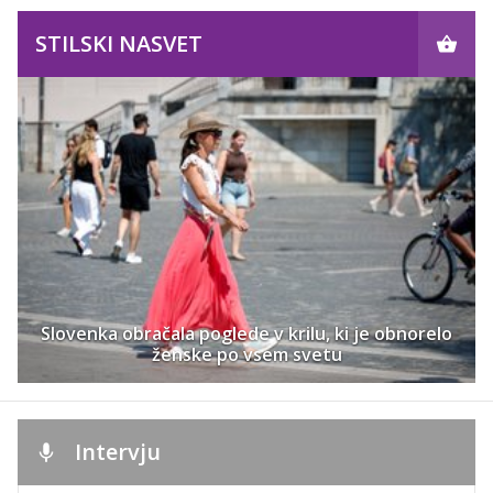
STILSKI NASVET
Slovenka obračala poglede v krilu, ki je obnorelo
ženske po vsem svetu
Intervju