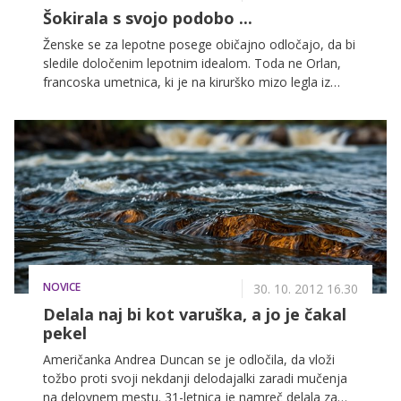
Šokirala s svojo podobo ...
Ženske se za lepotne posege običajno odločajo, da bi
sledile določenim lepotnim idealom. Toda ne Orlan,
francoska umetnica, ki je na kirurško mizo legla iz
drugih razlogov. S številnimi posegi je želela kljubovati
lepotnim standardom in percepcijam lepote. Njeno
delo je nazorno in bizarno, mešanica absurdnega in
eksotičnega. V petih letih je šla pod nož kar devetkrat
in s svojim ravnanjem vsekakor šokirala.
NOVICE
30. 10. 2012 16.30
Delala naj bi kot varuška, a jo je čakal
pekel
Američanka Andrea Duncan se je odločila, da vloži
tožbo proti svoji nekdanji delodajalki zaradi mučenja
na delovnem mestu. 31-letnica je namreč delala za