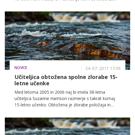
neko gospo, ki spada v elito newyorške družbe, ta je
od nje med drugim zahtevala, da se je oblačila v seksi
oblekice ter da je jemala različne vrste drog.
NOVICE
24. 07. 2011 17.09
Učiteljica obtožena spolne zlorabe 15-
letne učenke
Med letoma 2005 in 2006 naj bi imela 38-letna
učiteljica Suzanne Harrison razmerje s takrat komaj
15-letno učenko. Obtožena je zlorabe položaja in
spolnega napada na mladoletno osebo, zagovarjati
pa se bo morala kar na vrhovnem sodišču.