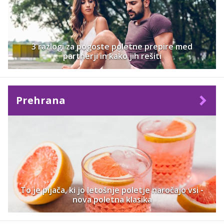
3 razlogi za pogoste poletne prepire med
partnerji in kako jih rešiti
Prehrana
To je pijača, ki jo letošnje poletje naročajo vsi -
nova poletna klasika