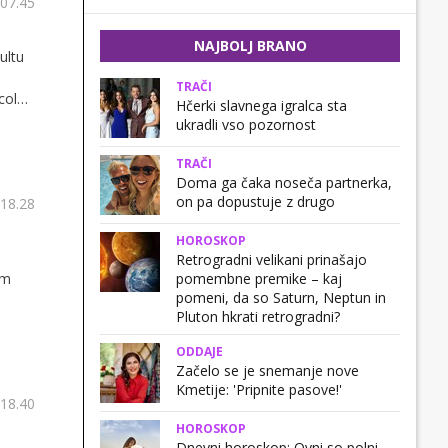
 07.45
NAJBOLJ BRANO
ultu
TRAČI
colo
Hčerki slavnega igralca sta
ukradli vso pozornost
TRAČI
Doma ga čaka noseča partnerka,
on pa dopustuje z drugo
 18.28
HOROSKOP
Retrogradni velikani prinašajo
em
pomembne premike – kaj
pomeni, da so Saturn, Neptun in
Pluton hkrati retrogradni?
ODDAJE
Začelo se je snemanje nove
Kmetije: 'Pripnite pasove!'
 18.40
HOROSKOP
Dnevni horoskop: Ovni so polni