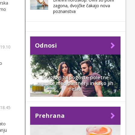
erska
zagona, dvojčke čakajo nova
samo
poznanstva
Odnosi
 19.10
ro
3 razlogi za pogoste poletne
prepire med partnerji in kako jih
rešiti
 18.45
Prehrana
ato
anju