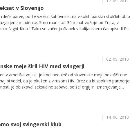
17. 09. 2011
eksat v Slovenijo
deče barve, pod v vzorcu šahovnice, na visokih barskih stolčkih ob p
 razgaljene mladenke. Smo manj kot 30 minut vožnje od Trsta, v
o Night Klub.” Tako se začenja članek v italijanskem časopisu Il Pic
anov hodi na Kras tešit svoje seksualne potrebe.
02. 09. 2010
nske meje širil HIV med svingerji
len v ameriški vojski, je imel nedaleč od slovenske meje nezaščitene
aj bi vedel, da je okužen z virusom HIV. Brez da bi spolnim partnerj
ost, je obiskoval seksualne zabave, se šel orgij in izmenjevanje
14. 06. 2010
amo svoj svingerski klub