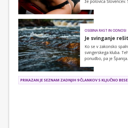
že polovica Slovencev. 
OSEBNA RAST IN ODNOSI
Je svinganje reši
Ko se v zakonsko spalnic
svingerskega kluba. Teh 
ponudbo, pa je Španija.
PRIKAZAN JE SEZNAM ZADNJIH 9 ČLANKOV S KLJUČNO BE