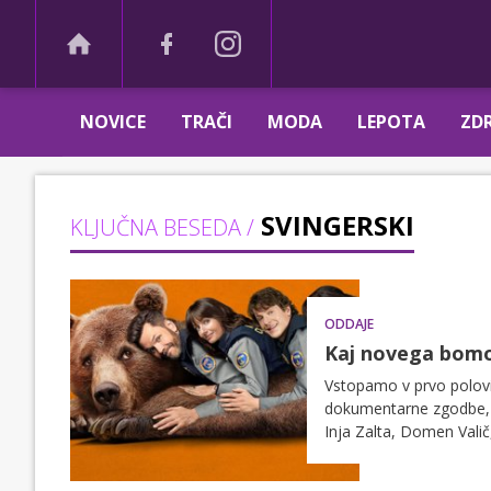
NOVICE
TRAČI
MODA
LEPOTA
ZDR
SVINGERSKI
KLJUČNA BESEDA /
ODDAJE
Kaj novega bomo
Vstopamo v prvo polovi
dokumentarne zgodbe, k
Inja Zalta, Domen Valič