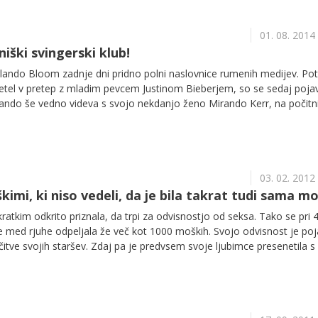
01. 08. 2014
niški svingerski klub!
rlando Bloom zadnje dni pridno polni naslovnice rumenih medijev. P
pletel v pretep z mladim pevcem Justinom Bieberjem, so se sedaj pojav
ando še vedno videva s svojo nekdanjo ženo Mirando Kerr, na počitn
žbo dela Erica Packer. Medtem pa se je Miranda v New Yorku zbližala
Situacija naj bi postala tako zapletena, da nihče več ne ve, kdo je s 
03. 02. 2012
kimi, ki niso vedeli, da je bila takrat tudi sama mo
ratkim odkrito priznala, da trpi za odvisnostjo od seksa. Tako se pri 
 je med rjuhe odpeljala že več kot 1000 moških. Svojo odvisnost je poj
čitve svojih staršev. Zdaj pa je predvsem svoje ljubimce presenetila s
na Britanka se je rodila kot moški, spol pa je spremenila šele leta 200