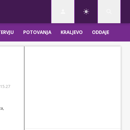
TERVJU
POTOVANJA
KRALJEVO
ODDAJE
 15.27
za,