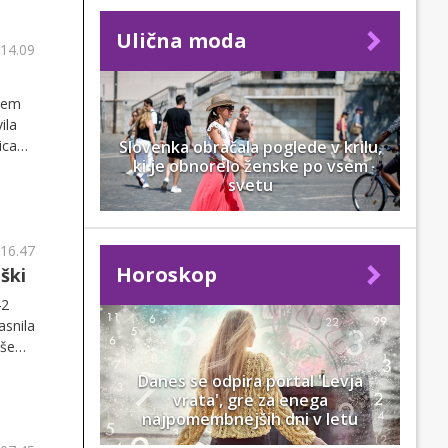
Ulična moda
 14.09
otem
ila
Slovenka obračala poglede v krilu,
icah
ki je obnorelo ženske po vsem
 z
svetu
kom!
 16.47
Horoskop
ški
42
asnila
 še
5.
Danes se odpira portal 'Levja
vrata', gre za enega
najpomembnejših dni v letu