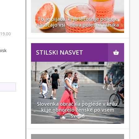
To je pijača, ki jo letošnje poletje
naročajo vsi - nova poletna klasika
 19.00
bisk
STILSKI NASVET
Slovenka obračala poglede v krilu,
ki je obnorelo ženske po vsem
svetu