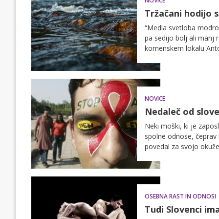
NOVICE
Tržačani hodijo s
“Medla svetloba modro r
pa sedijo bolj ali manj
komenskem lokalu Antoni
o tem, da vse več Tržač
NOVICE
Nedaleč od slove
Neki moški, ki je zapos
spolne odnose, čeprav n
povedal za svojo okužen
partnerjev.
OSEBNA RAST IN ODNOSI
Tudi Slovenci im