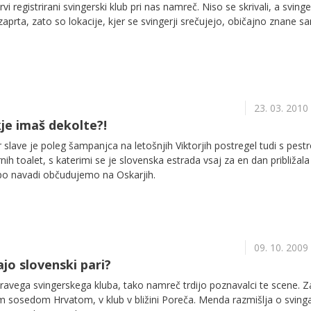
i registrirani svingerski klub pri nas namreč. Niso se skrivali, a sving
zaprta, zato so lokacije, kjer se svingerji srečujejo, običajno znane 
23. 03. 2010
kje imaš dekolte?!
 slave je poleg šampanjca na letošnjih Viktorjih postregel tudi s pest
ih toalet, s katerimi se je slovenska estrada vsaj za en dan približala
 po navadi občudujemo na Oskarjih.
09. 10. 2009
jo slovenski pari?
 pravega svingerskega kluba, tako namreč trdijo poznavalci te scene. Z
im sosedom Hrvatom, v klub v bližini Poreča. Menda razmišlja o sving