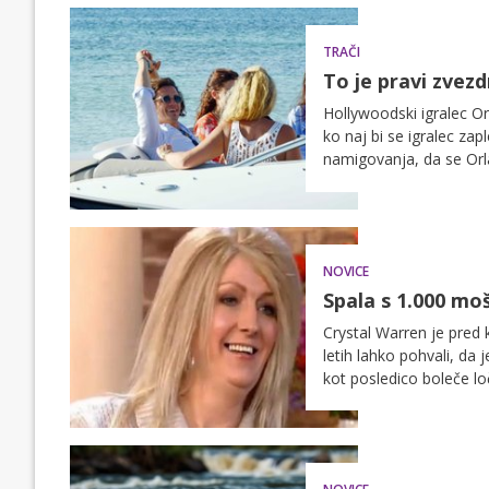
TRAČI
To je pravi zvezd
Hollywoodski igralec O
ko naj bi se igralec za
namigovanja, da se Orl
v St.Tropezu pa mu dru
Ericinim bivšim možem. 
NOVICE
Spala s 1.000 moš
Crystal Warren je pred k
letih lahko pohvali, da
kot posledico boleče lo
enim priznanjem: 42-let