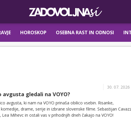
AVJE
HOROSKOP
OSEBNA RAST IN ODNOSI
IN
30. 07. 2026
 avgusta gledali na VOYO?
co avgusta, ki nam na VOYO prinaša obilico vsebin. Risanke,
omedije, drame, serije in izbrane slovenske filme. Sebastijan Cavaz
, Lea Mihevc in ostali vas v prihodnjih dneh čakajo na VOYO!