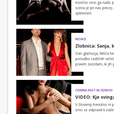
Končno smo ga našli, prv
scena je pri nas precej 
vpletenim.
NOVICE
Zlobnica: Sanja, 
Dan glamurja, blišča ter
ponudbo različnih večern
pravim zvezdam, ki jih
OSEBNA RAST IN ODNOSI
VIDEO: Kje svinga
V Sloveniji trenutno ni
smo se odpravili k naš