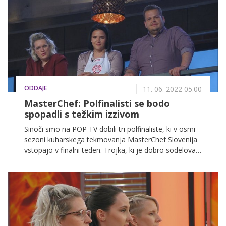
ODDAJE
11. 06. 2022 05.00
MasterChef: Polfinalisti se bodo
spopadli s težkim izzivom
Sinoči smo na POP TV dobili tri polfinaliste, ki v osmi
sezoni kuharskega tekmovanja MasterChef Slovenija
vstopajo v finalni teden. Trojka, ki je dobro sodelovala
skozi vse izzive, se je uspela obdržati vse do finalnega
tedna, kot so jim namignili sodniki, pa imajo za njih
pripravljene že uradne kuharske uniforme. A zaslužila
si jo bosta le dva, pot do tja pa bo še precej trnova.