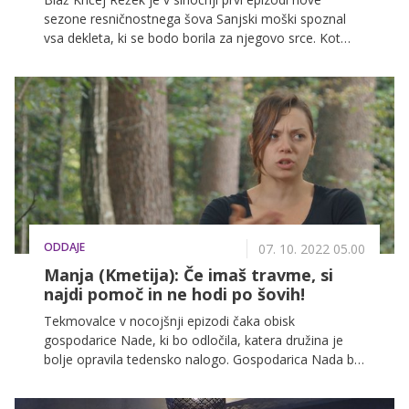
sezone resničnostnega šova Sanjski moški spoznal
vsa dekleta, ki se bodo borila za njegovo srce. Kot
kaže zaenkrat, bo največji strah in trepet ostalim
predstavljala 21-letna Arijanna Sara di Palma, saj si
Koprčanka z Blažem deli ogromno strasti; med
drugim tudi ljubezen do navtike.
ODDAJE
07. 10. 2022 05.00
Manja (Kmetija): Če imaš travme, si
najdi pomoč in ne hodi po šovih!
Tekmovalce v nocojšnji epizodi čaka obisk
gospodarice Nade, ki bo odločila, katera družina je
bolje opravila tedensko nalogo. Gospodarica Nada bo
tokrat zadovoljna z delom obeh družin, zato bo izbira
zmagovalca še toliko težja.