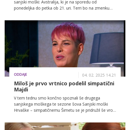
sanjski moški: Avstralija, ki je na sporedu od
ponedeljka do petka ob 21. uri. Terri bo na zmenku
razkrila svoje najranljivejše plati. Prav tako se bosta
dve tekmovalki poslovili iz tekmovanja za Bearovo
srce.
ODDAJE
04. 02. 2025 14.21
Miloš je prvo vrtnico podelil simpatični
Majdi
V tem tednu smo končno spoznali še drugega
sanjskega moškega te sezone šova Sanjski moški
Hrvaške – simpatičnemu Šimetu se je pridružil še vroči
Miloš, ki je marsikateri tekmovalki že samo s svojim
prihodom zmešal glavo.