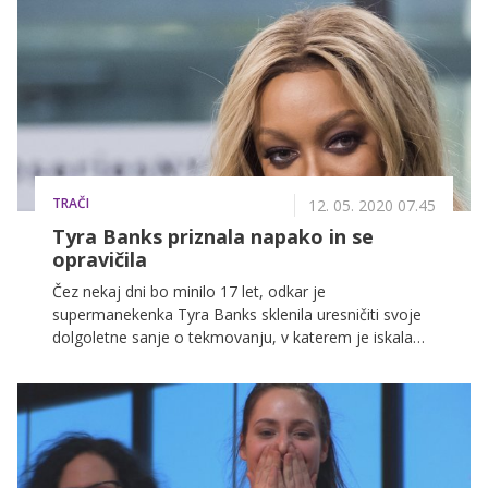
zveza žal ni obdržala. Še vedno samski Mijo pa je z
nami spregovoril o najpomembnejšem odnosu v
svojem življenju: s svojimi starši.
TRAČI
12. 05. 2020 07.45
Tyra Banks priznala napako in se
opravičila
Čez nekaj dni bo minilo 17 let, odkar je
supermanekenka Tyra Banks sklenila uresničiti svoje
dolgoletne sanje o tekmovanju, v katerem je iskala
naslednji top model. Resničnostni šov America's Next
Top Model je v naslednjih letih doživel kar neverjetnih
24 sezon, pozneje so se tekmovalkam pridružili tudi
tekmovalci. Čeprav sta od zadnje sezone minili že več
kot dve leti, se je te dni Tyra znašla pod številnimi
obtožbami javnosti.