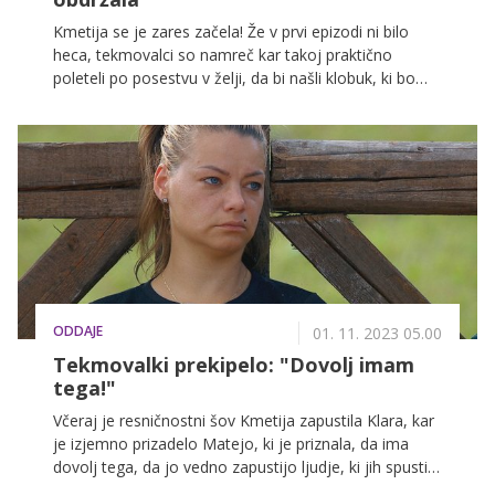
Kmetija se je zares začela! Že v prvi epizodi ni bilo
heca, tekmovalci so namreč kar takoj praktično
poleteli po posestvu v želji, da bi našli klobuk, ki bo
določil prvo glavo družine letošnje sezone.
ODDAJE
01. 11. 2023 05.00
Tekmovalki prekipelo: "Dovolj imam
tega!"
Včeraj je resničnostni šov Kmetija zapustila Klara, kar
je izjemno prizadelo Matejo, ki je priznala, da ima
dovolj tega, da jo vedno zapustijo ljudje, ki jih spusti
blizu.