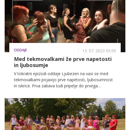
ODDAJE
13. 07. 2023 05.00
Med tekmovalkami že prve napetosti
in ljubosumje
V tokratni epizodi oddaje Ljubezen na vasi se med
tekmovalkami pojavijo prve napetosti, ljubosumnost
in iskrice. Prva zabava tudi pripelje do prvega
izločanja, pri čemer se poslovita dve tekmovalki.