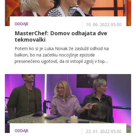
ODDAJE
10. 06. 2022 05.00
MasterChef: Domov odhajata dve
tekmovalki
Potem ko si je Luka Novak že zaslužil odhod na
balkon, bo na začetku nocojšnje epizode
presenečeno ugotovil, da ni vstopil zgolj v top
četverico, temveč je že v top 3. Nocoj namreč
MasterChef zapuščata dve tekmovalki in tako bomo
dobili tri polfinaliste, ki se bodo naslednji teden borili v
dveh finalnih izzivih.
ODDAJE
22. 01. 2022 05.00