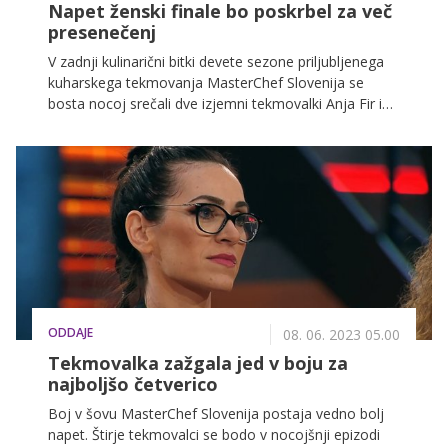
Napet ženski finale bo poskrbel za več
presenečenj
V zadnji kulinarični bitki devete sezone priljubljenega
kuharskega tekmovanja MasterChef Slovenija se
bosta nocoj srečali dve izjemni tekmovalki Anja Fir in
Zala Pungeršič, ki se borita za naslov druge ženske
zmagovalke v zgodovini šova. Spremljali bomo napet
večurni boj, ki bo razkril, katera bo ponosno dvignila
pokal MasterChef.
ODDAJE
08. 06. 2023 05.00
Tekmovalka zažgala jed v boju za
najboljšo četverico
Boj v šovu MasterChef Slovenija postaja vedno bolj
napet. Štirje tekmovalci se bodo v nocojšnji epizodi