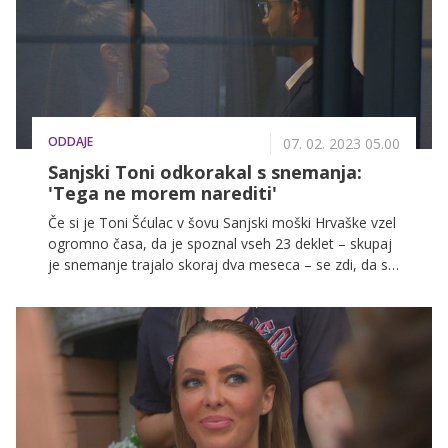
dekle z njim v savni.
ODDAJE
07. 02. 2023 05.00
Sanjski Toni odkorakal s snemanja:
'Tega ne morem narediti'
Če si je Toni Šćulac v šovu Sanjski moški Hrvaške vzel
ogromno časa, da je spoznal vseh 23 deklet – skupaj
je snemanje trajalo skoraj dva meseca – se zdi, da se
vse v finalnem tednu dogaja bliskovito hitro. Eno
izmed finalistk je tako Toni domov poslal že kar na
zmenku, še od ene se bo nocoj prav tako poslovil
pred ceremonijo, na slednji pa bo domov poslal še tri
in tako mu bosta ostali le še dve superfinalistki. A
odločitev bo izjemno težka, na trenutke se bo zdelo
celo, da je pretežka, saj bo neodločen Toni odkorakal
s snemanja.