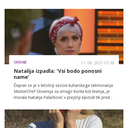
moški, je zgodba po zgolj petih dneh že precej
drugačna. Tekmovalke so namreč ugotovile, da za
težke tedenske naloge potrebujejo močne roke, zato
so sklenile, da je že napočil čas za ženski dvoboj. Kot
kaže nocojšnja epizoda, pa so pri izbiri dvobojevalke
precej složne, poleg tega pa bo še počilo med Mario
in Majdo.
ODDAJE
11. 06. 2021 07.38
Natalija izpadla: 'Vsi bodo ponosni
name'
Čeprav se je v letošnji sezoni kuharskega tekmovanja
MasterChef Slovenija za zmago borila kot levinja, je
morala Natalija Palačković v prejšnji epizodi tik pred
polfinalom priznati premoč. Domov jo je poslal ričet,
ki ga je neuspešno pripravljala že drugič. 29-letna
Gorenjka kljub temu verjame, da je Sloveniji pokazala,
kakšna je, in da bodo vsi ponosni nanjo, boj v
najslavnejši slovenski kuhinji pa se medtem nadaljuje.