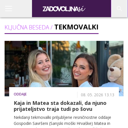
TEKMOVALKI
KLJUČNA BESEDA /
ODDAJE
08. 05. 2026 13.13
Kaja in Matea sta dokazali, da njuno
prijateljstvo traja tudi po šovu
Nekdanji tekmovalki priljubljene resničnostne oddaje
Gospodin Savršeni (Sanjski moški Hrvaške) Matea in