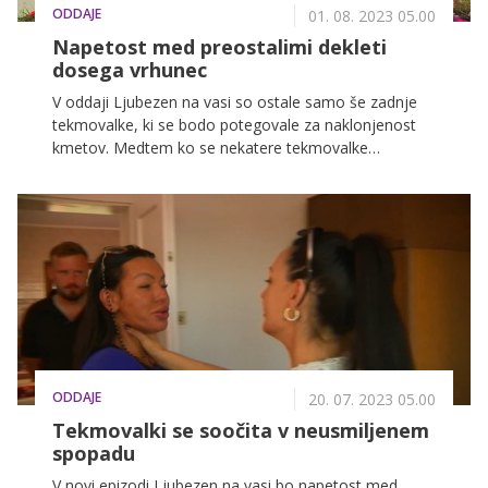
ODDAJE
01. 08. 2023 05.00
Napetost med preostalimi dekleti
dosega vrhunec
V oddaji Ljubezen na vasi so ostale samo še zadnje
tekmovalke, ki se bodo potegovale za naklonjenost
kmetov. Medtem ko se nekatere tekmovalke
sprijaznijo z izbirami, se druge še bolj trudijo osvojiti
kmeta. Na Hrvojevi kmetiji pa se Dragana vse težje
spoprijema s skrivanjem svojih občutkov.
ODDAJE
20. 07. 2023 05.00
Tekmovalki se soočita v neusmiljenem
spopadu
V novi epizodi Ljubezen na vasi bo napetost med