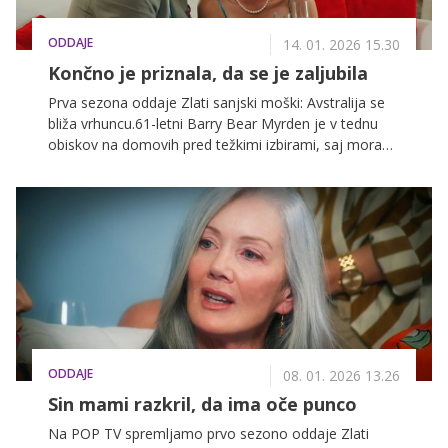
ODDAJE
14. 01. 2026 15.30
Končno je priznala, da se je zaljubila
Prva sezona oddaje Zlati sanjski moški: Avstralija se
bliža vrhuncu.61-letni Barry Bear Myrden je v tednu
obiskov na domovih pred težkimi izbirami, saj mora
odločiti, kateri dve tekmovalki se bosta prebili v finale.
V tem času bo Sunny zbrala pogum in Bearu končno
razkrila, da je zaljubljena vanj.
ODDAJE
08. 01. 2026 13.26
Sin mami razkril, da ima oče punco
Na POP TV spremljamo prvo sezono oddaje Zlati