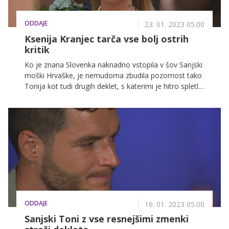
ODDAJE
23. 01. 2023 05.00
Ksenija Kranjec tarča vse bolj ostrih
kritik
Ko je znana Slovenka naknadno vstopila v šov Sanjski
moški Hrvaške, je nemudoma zbudila pozornost tako
Tonija kot tudi drugih deklet, s katerimi je hitro spletla
dobre odnose. A zdi se, da se ti vse bolj krhajo, začelo
pa se je že minuli teden, ko se je v šov vrnila Polina.
ODDAJE
16. 01. 2023 05.00
Sanjski Toni z vse resnejšimi zmenki