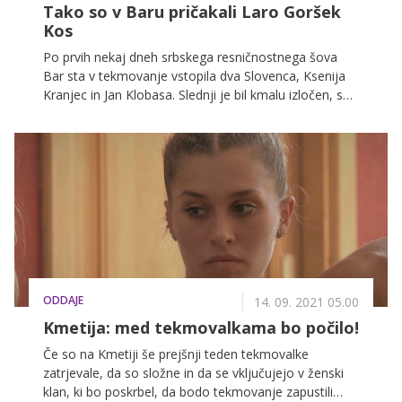
Tako so v Baru pričakali Laro Goršek
Kos
Po prvih nekaj dneh srbskega resničnostnega šova
Bar sta v tekmovanje vstopila dva Slovenca, Ksenija
Kranjec in Jan Klobasa. Slednji je bil kmalu izločen, saj
pri delu ni bil pripravljen zavihati rokavov, zdaj pa v
šov prihaja nova slovenska moč. V tem tednu se je
Kseniji pridružila Lara Goršek Kos, znan obraz
resničnostnih šovov, kot sta Kmetija in Sanjski moški.
Tekmovalki pa imata tudi med sabo že pestro skupno
preteklost.
ODDAJE
14. 09. 2021 05.00
Kmetija: med tekmovalkama bo počilo!
Če so na Kmetiji še prejšnji teden tekmovalke
zatrjevale, da so složne in da se vključujejo v ženski
klan, ki bo poskrbel, da bodo tekmovanje zapustili