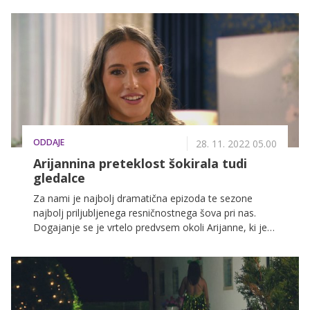
to zgodilo brez kamer in mikrofonov. Medtem ko
bodo izbranke v sedmih nebesih, bo Žana Grad, ki je
edina tekmovalka, ki je v šovu od začetka in z Blažem
še ni bila na zmenku, vse bolj besnela.
ODDAJE
28. 11. 2022 05.00
Arijannina preteklost šokirala tudi
gledalce
Za nami je najbolj dramatična epizoda te sezone
najbolj priljubljenega resničnostnega šova pri nas.
Dogajanje se je vrtelo predvsem okoli Arijanne, ki je
sprva veljala za favoritko, zdaj pa njena priljubljenost
pri komentatorjih oddaje Vrtnice in vino vedno bolj
upada. Zakaj je temu tako?