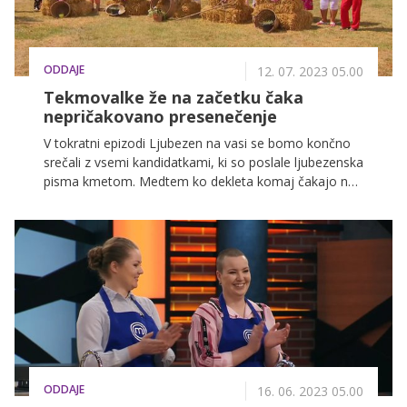
ODDAJE
12. 07. 2023 05.00
Tekmovalke že na začetku čaka
nepričakovano presenečenje
V tokratni epizodi Ljubezen na vasi se bomo končno
srečali z vsemi kandidatkami, ki so poslale ljubezenska
pisma kmetom. Medtem ko dekleta komaj čakajo na
prve trenutke s sanjskimi kmeti, jih na začetku čaka
nepričakovano presenečenje.
ODDAJE
16. 06. 2023 05.00