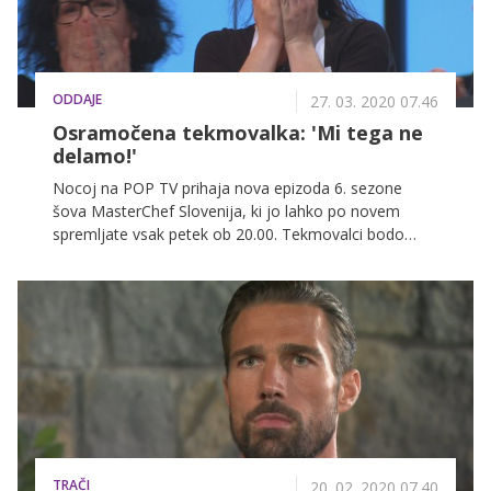
ODDAJE
27. 03. 2020 07.46
Osramočena tekmovalka: 'Mi tega ne
delamo!'
Nocoj na POP TV prihaja nova epizoda 6. sezone
šova MasterChef Slovenija, ki jo lahko po novem
spremljate vsak petek ob 20.00. Tekmovalci bodo
postavljeni pred prvi skupinski izziv, ki pa bo prav
poseben, za eno od tekmovalk pa še posebej boleč.
TRAČI
20. 02. 2020 07.40