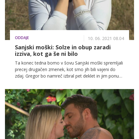
Nocoj bo namreč izpadel še en kandidat.
ODDAJE
10. 06. 2021 08.04
Sanjski moški: Solze in obup zaradi
izziva, kot ga še ni bilo
Ta konec tedna bomo v šovu Sanjski moški spremljali
precej drugačen zmenek, kot smo jih bili vajeni do
zdaj. Gregor bo namreč izbral pet deklet in jim ponudil
edinstveno priložnost, da se znebijo ljubezenskih
bremen iz preteklosti. A pot do tja bo za marsikatero
izmed njih težka in na trenutke skorajda prezahtevna.