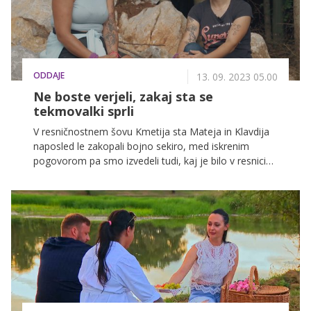
ODDAJE
13. 09. 2023 05.00
Ne boste verjeli, zakaj sta se
tekmovalki sprli
V resničnostnem šovu Kmetija sta Mateja in Klavdija
naposled le zakopali bojno sekiro, med iskrenim
pogovorom pa smo izvedeli tudi, kaj je bilo v resnici
jabolko spora med njima.