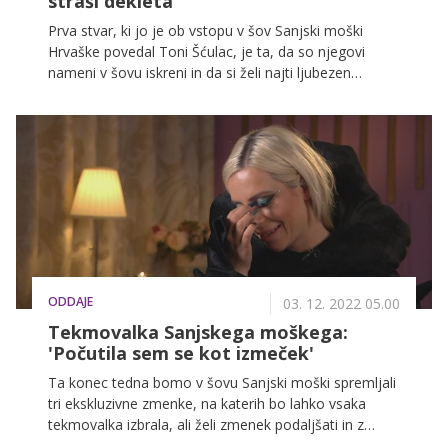
straši dekleta
Prva stvar, ki jo je ob vstopu v šov Sanjski moški
Hrvaške povedal Toni Šćulac, je ta, da so njegovi
nameni v šovu iskreni in da si želi najti ljubezen
svojega življenja. Morda zato ne preseneča, da
njegovi zmenki z dekleti, ki ostajajo v tekmovanju,
postajajo vse bolj resni in intenzivni, a kljub temu to
nekatere straši. Nocoj bo eni izmed njih predstavil
svojo sestro, to pa bo tekmovalki nagnalo strah v
kosti.
ODDAJE
03. 12. 2022 05.00
Tekmovalka Sanjskega moškega:
'Počutila sem se kot izmeček'
Ta konec tedna bomo v šovu Sanjski moški spremljali
tri ekskluzivne zmenke, na katerih bo lahko vsaka
tekmovalka izbrala, ali želi zmenek podaljšati in z
Blažem preživeti tudi noč, za povrhu vsega pa se bo