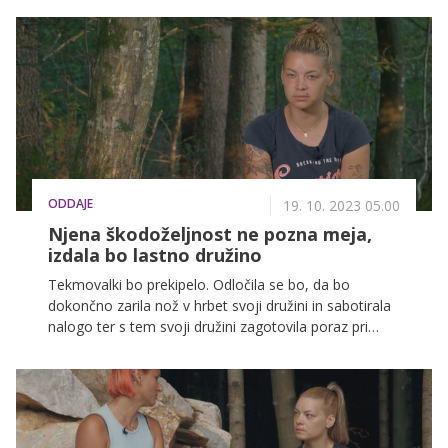
ODDAJE
19. 10. 2023 05.00
Njena škodoželjnost ne pozna meja,
izdala bo lastno družino
Tekmovalki bo prekipelo. Odločila se bo, da bo
dokončno zarila nož v hrbet svoji družini in sabotirala
nalogo ter s tem svoji družini zagotovila poraz pri
tedenski nalogi.