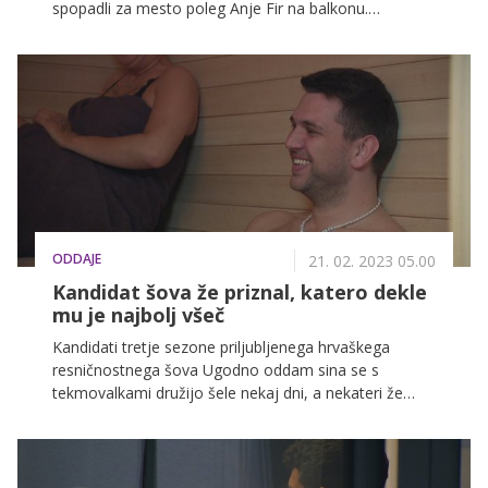
spopadli za mesto poleg Anje Fir na balkonu.
Pričakujte neizprosen boj za mesto na balkonu, poln
razburljivih okusov in moči začimb.
ODDAJE
21. 02. 2023 05.00
Kandidat šova že priznal, katero dekle
mu je najbolj všeč
Kandidati tretje sezone priljubljenega hrvaškega
resničnostnega šova Ugodno oddam sina se s
tekmovalkami družijo šele nekaj dni, a nekateri že
vedo, h katerim jih bolj vleče. Antonio Obradović bo
tokrat dve tekmovalki povabil kar v savno, tam pa
jima bo priznal, katero dekle mu je najbolj všeč. Za
malce zadrege pa bo poskrbelo dejstvo, da bo prav to