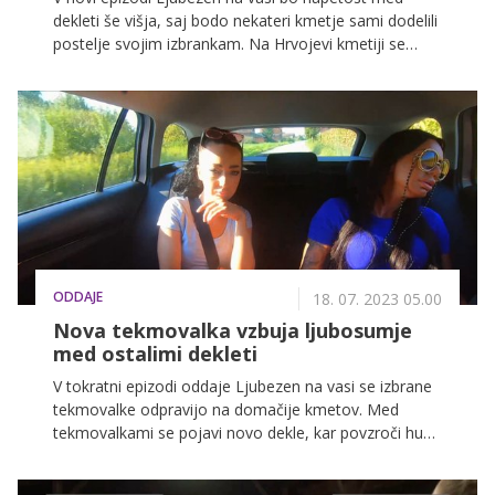
dekleti še višja, saj bodo nekateri kmetje sami dodelili
postelje svojim izbrankam. Na Hrvojevi kmetiji se
bosta Dragana in Suzana povezali v boju proti novi
tekmovalki Marini.
ODDAJE
18. 07. 2023 05.00
Nova tekmovalka vzbuja ljubosumje
med ostalimi dekleti
V tokratni epizodi oddaje Ljubezen na vasi se izbrane
tekmovalke odpravijo na domačije kmetov. Med
tekmovalkami se pojavi novo dekle, kar povzroči hudo
napetost. Tekmovalke se borijo za naklonjenost
kmetov, medtem pa obljubljajo veliko presenečenje.