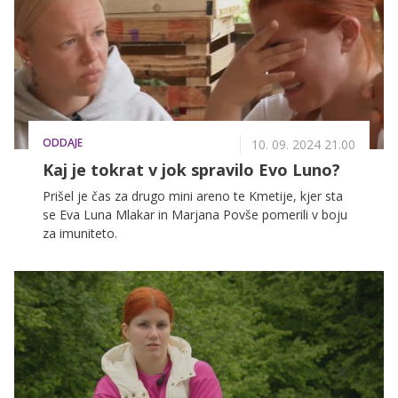
ODDAJE
10. 09. 2024 21.00
Kaj je tokrat v jok spravilo Evo Luno?
Prišel je čas za drugo mini areno te Kmetije, kjer sta
se Eva Luna Mlakar in Marjana Povše pomerili v boju
za imuniteto.