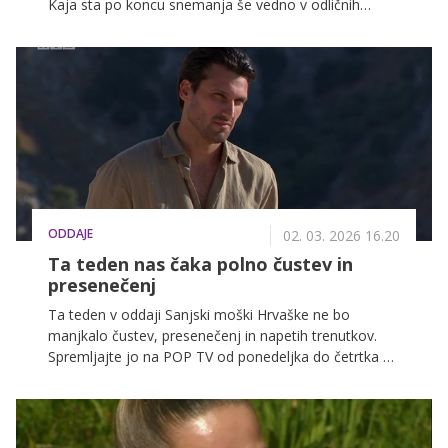
Kaja sta po koncu snemanja še vedno v odličnih
odnosih. Čeprav sta se v oddaji borili za pozornost
istega moškega, je med njima nastalo pristno
prijateljstvo, ki se je ohranilo tudi zunaj kamer.
ODDAJE
02. 03. 2026 16.20
Ta teden nas čaka polno čustev in
presenečenj
Ta teden v oddaji Sanjski moški Hrvaške ne bo
manjkalo čustev, presenečenj in napetih trenutkov.
Spremljajte jo na POP TV od ponedeljka do četrtka ob
17.15, v nadaljevanju pa preverite, kaj prinaša ta
teden.