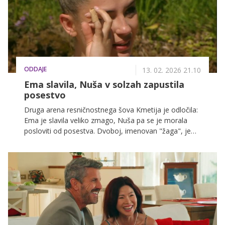
ODDAJE
13. 02. 2026 21.10
Ema slavila, Nuša v solzah zapustila
posestvo
Druga arena resničnostnega šova Kmetija je odločila:
Ema je slavila veliko zmago, Nuša pa se je morala
posloviti od posestva. Dvoboj, imenovan "žaga", je
prinesel napet boj do zadnjega potega, na koncu pa
so odločale mirne roke, zbranost in borbenost.