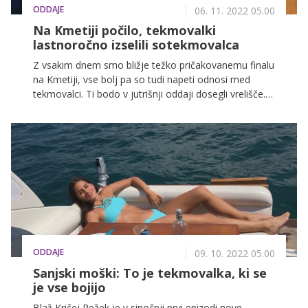
ODDAJE
06. 11. 2022 05.00
Na Kmetiji počilo, tekmovalki
lastnoročno izselili sotekmovalca
Z vsakim dnem smo bližje težko pričakovanemu finalu
na Kmetiji, vse bolj pa so tudi napeti odnosi med
tekmovalci. Ti bodo v jutrišnji oddaji dosegli vrelišče.
Ko bo 25-letni Denis Kunštek izdal več tekmovalcev,
bo Maji in Danijeli prekipelo, zato bosta njegovo
usodo vzeli v svoje roke.
ODDAJE
09. 10. 2022 05.00
Sanjski moški: To je tekmovalka, ki se
je vse bojijo
Blaž Kričej Režek je v sinočnji prvi epizodi nove