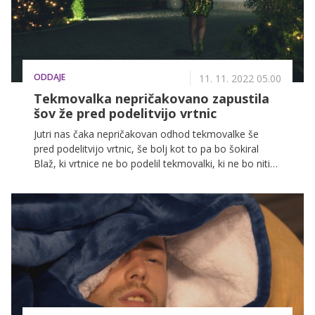
ODDAJE
11. 11. 2022 05.00
Tekmovalka nepričakovano zapustila
šov že pred podelitvijo vrtnic
Jutri nas čaka nepričakovan odhod tekmovalke še
pred podelitvijo vrtnic, še bolj kot to pa bo šokiral
Blaž, ki vrtnice ne bo podelil tekmovalki, ki ne bo niti
slutila, da se zanjo bliža konec te nepozabne izkušnje.
Kateri dve dekleti se bosta tokrat za vedno poslovili
od Blaža in bili prisiljeni pozabiti na sanjsko prihodnost
z njim?