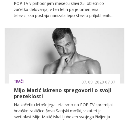
POP TV v prihodnjem mesecu slavi 25. obletnico
začetka delovanja, v teh letih pa je omenjena
televizijska postaja nanizala lepo število priljubljenih
serij in šovov, številni izmed njih pa v slovenski
javnosti odmevajo še leta kasneje. Eden izmed najbolj
ikoničnih trenutkov se je zagotovo zgodil v prvi sezoni
šova Big Brother slavnih pred davnimi 10 leti, ko sta
se Sandra Auer in Ines Juratović sporekli zaradi sira. Pa
se spomnite, kaj se je zares zgodilo?
TRAČI
07. 09. 2020 07.37
Mijo Matić iskreno spregovoril o svoji
preteklosti
Na začetku letošnjega leta smo na POP TV spremljali
hrvaško različico šova Sanjski moški, v kateri je
svetlolasi Mijo Matić iskal ljubezen svojega življenja.
Čeprav je sprva kazalo, da je to našel v edini slovenski
tekmovalki, mariborski pevki Nuši Rojs, se njuna