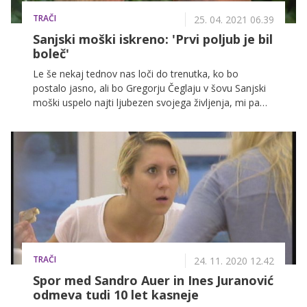
TRAČI
25. 04. 2021 06.39
Sanjski moški iskreno: 'Prvi poljub je bil
boleč'
Le še nekaj tednov nas loči do trenutka, ko bo
postalo jasno, ali bo Gregorju Čeglaju v šovu Sanjski
moški uspelo najti ljubezen svojega življenja, mi pa
smo ga že pred tem obiskali na snemanju šova in
preverili, kako se spominja svojega prvega poljuba ...
Še posebej zdaj, ko je prvega doživel tudi v šovu.
Medtem ko ga je Anjin poljub osrečil, pa je bil tisti prvi
pravi poljub precej boleč, priznava v smehu.
TRAČI
24. 11. 2020 12.42
Spor med Sandro Auer in Ines Juranović
odmeva tudi 10 let kasneje