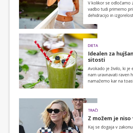
V kolikor se odločamo z
vadbo tudi primerno pr
dehidracijo in izgorelo
osebni trener Daniel Jel
DIETA
Idealen za hujša
sitosti
Avokado je živilo, ki je
nam uravnavati raven ho
namažemo kar na toast,
pomagal pri uravnavanju
TRAČI
Z možem je niso v
Kaj se dogaja v zakonu