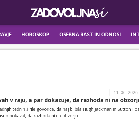
AVJE
HOROSKOP
OSEBNA RAST IN ODNOSI
IN
11. 06. 2026
ah v raju, a par dokazuje, da razhoda ni na obzorj
dnjih tednih širile govorice, da naj bi bila Hugh Jackman in Sutton Fos
jasno pokazal, da razhoda ni na obzorju.