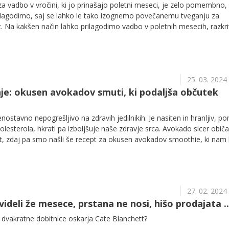
a vadbo v vročini, ki jo prinašajo poletni meseci, je zelo pomembno,
ilagodimo, saj se lahko le tako izognemo povečanemu tveganju za
st. Na kakšen način lahko prilagodimo vadbo v poletnih mesecih, razkr
ovič.
25. 03. 2024
nje: okusen avokadov smuti, ki podaljša občutek
 enostavno nepogrešljivo na zdravih jedilnikih. Je nasiten in hranljiv, 
lesterola, hkrati pa izboljšuje naše zdravje srca. Avokado sicer obič
 zdaj pa smo našli še recept za okusen avokadov smoothie, ki nam
 občutka sitosti.
27. 02. 2024
ideli že mesece, prstana ne nosi, hišo prodajata ..
 dvakratne dobitnice oskarja Cate Blanchett?