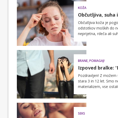
KOŽA
Občutljiva, suha
Občutljiva koža je pog
odstotkov moških do ne
neprijetna, rdeča ali su
točno je občutljiva in 
BRANE, POMAGAJ!
Izpoved bralke: '
Pozdravljen! Z možem sv
stara 3 in 12 let. Smo 
materializem, vse ostal
nikoli bilo. Imam prijate
Tudi on ima družino. S
kemija. Oba veva za to,
srečna in vem, da tudi o
SEKS