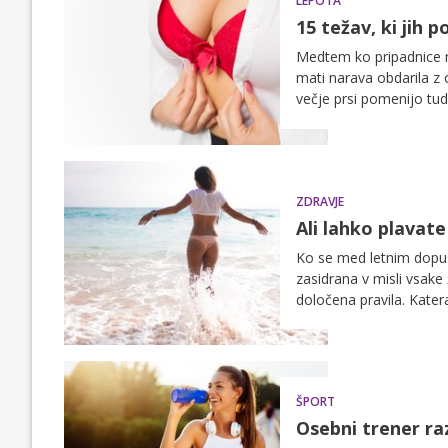
LEPOTA
15 težav, ki jih 
Medtem ko pripadnice ne
mati narava obdarila z
večje prsi pomenijo tudi
ZDRAVJE
Ali lahko plavat
Ko se med letnim dopus
zasidrana v misli vsake
določena pravila. Kater
ŠPORT
Osebni trener ra