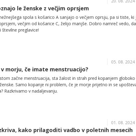
20. 08. 2024
poznajo le ženske z večjim oprsjem
žnejšega spola s košarico A sanjajo o večjem oprsju, pa si tiste, ki j
 oprsjem, večjim od košarice C, želijo manjše. Dobro namreč vedo, da
 številne preglavice!
05. 08. 2024
e v morju, če imate menstruacijo?
tom začne menstruacija, sta žalost in strah pred kopanjem globoko
 ženske. Samo kopanje ni problem, če je morje prijetno in se upoštev
a? Razkrivamo v nadaljevanju.
01. 08. 2024
zkriva, kako prilagoditi vadbo v poletnih mesecih