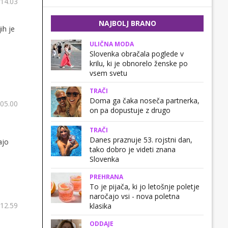
 14.03
NAJBOLJ BRANO
ih je
ULIČNA MODA
Slovenka obračala poglede v
krilu, ki je obnorelo ženske po
vsem svetu
TRAČI
Doma ga čaka noseča partnerka,
 05.00
on pa dopustuje z drugo
TRAČI
Danes praznuje 53. rojstni dan,
ajo
tako dobro je videti znana
Slovenka
PREHRANA
To je pijača, ki jo letošnje poletje
naročajo vsi - nova poletna
 12.59
klasika
ODDAJE