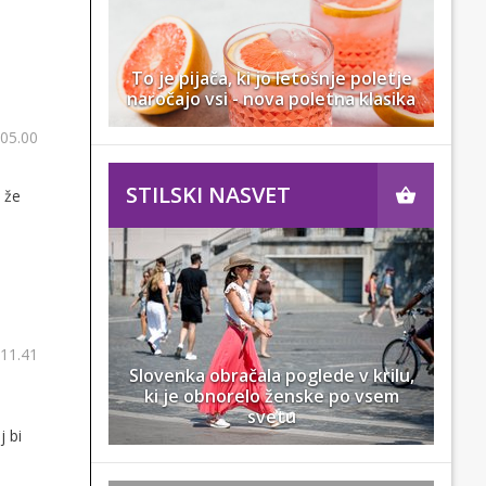
To je pijača, ki jo letošnje poletje
naročajo vsi - nova poletna klasika
 05.00
STILSKI NASVET
 že
 11.41
Slovenka obračala poglede v krilu,
ki je obnorelo ženske po vsem
svetu
j bi