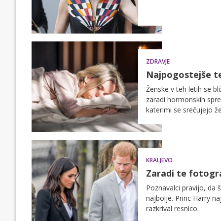
ZDRAVJE
Najpogostejše te
Ženske v teh letih se b
zaradi hormonskih sprem
katerimi se srečujejo ž
KRALJEVO
Zaradi te fotogr
Poznavalci pravijo, da 
najbolje. Princ Harry n
razkrival resnico.