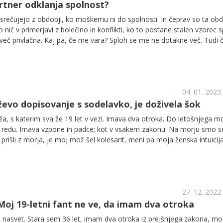
artner odklanja spolnost?
srečujejo z obdobji, ko moškemu ni do spolnosti. In čeprav so ta ob
so nič v primerjavi z bolečino in konflikti, ko to postane stalen vzorec 
eč privlačna. Kaj pa, če me vara? Sploh se me ne dotakne več. Tudi 
kažem, da si ga želim, me zavrne, so najpogostejša pričanja žensk, k
omanjkanja spolnosti.
04. 01. 2023
ževo dopisovanje s sodelavko, je doživela šok
, s katerim sva že 19 let v vezi. Imava dva otroka. Do letošnjega m
e v redu. Imava vzpone in padce; kot v vsakem zakonu. Na morju smo s
prišli z morja, je moj mož šel kolesarit, meni pa moja ženska intuicija
brskala po njegovem mobitelu. Vem, da to ni lepo. Med njegovimi
m našla dopisovanje s sodelavko, kako upata, da se jima bo uresničila ž
za prvi maj skupaj sedela na klopci na morju. Moj dragi ji je še napisa
eda službo. V tistem šoku nisem vedela, kje se me glava drži. Poklica
27. 12. 2022
 hčeri k moji mami, potem pa sem čakala njega in njegovo razlago. 
 da otrok ni. Rekla sem mu, naj mi razloži, kaj je to dopisovanje. Dejal j
 Moj 19-letni fant ne ve, da imam dva otroka
ma z njo. Seveda nisem verjela. Bil je miren in tudi malo ni bil živčen.
 nasvet. Stara sem 36 let, imam dva otroka iz prejšnjega zakona, mo