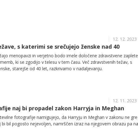
12. 12. 2023
žave, s katerimi se srečujejo ženske nad 40
ližajo menopavzi in verjetno bodo imele določene zdravstvene zaplete
emb, ki se zgodijo v telesu v tem času. Več zdravstvenih težav, s
enske, starejše od 40 let, razkrivamo v nadaljevanju.
12. 11. 2023
afije naj bi propadel zakon Harryja in Meghan
številne fotografije namigujejo, da Harryju in Meghan v zakonu ne gre
aj bi bil pogosto nejevoljen, namrščen izraz na njegovem obrazu pa na