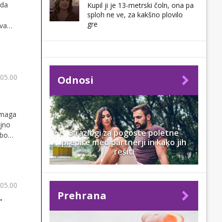
 da
Kupil ji je 13-metrski čoln, ona pa
sploh ne ve, za kakšno plovilo
gre
iva
 05.00
Odnosi
pomaga
ajno
3 razlogi za pogoste poletne
 bo
prepire med partnerji in kako jih
rešiti
 05.00
Prehrana
.