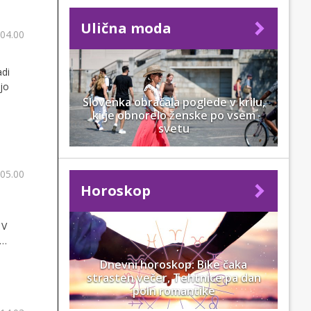
Ulična moda
 04.00
adi
jo
Slovenka obračala poglede v krilu,
ki je obnorelo ženske po vsem
svetu
 05.00
Horoskop
 V
Dnevni horoskop: Bike čaka
strasten večer, Tehtnice pa dan
poln romantike