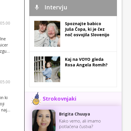
Intervju
 05.00
Spoznajte babico
Juša Čopa, ki je čez
noč osvojila Slovenijo
ilne
sicer
izgubi
veste
Kaj na VOYO gleda
Rosa Angela Romih?
 05.00
in ki
Strokovnjaki
oji
 naj
Brigita Chuuya
Kako vemo, ali imamo
potlačena čustva?