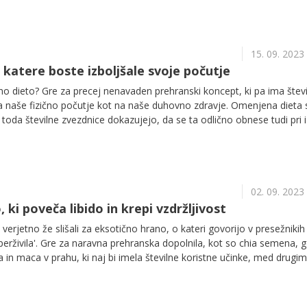
15. 09. 2023
 katere boste izboljšale svoje počutje
čno dieto? Gre za precej nenavaden prehranski koncept, ki pa ima štev
a naše fizično počutje kot na naše duhovno zdravje. Omenjena dieta 
toda številne zvezdnice dokazujejo, da se ta odlično obnese tudi pri 
 o mavrični dieti in njenih pozitivnih učinkih na naše zdravje lahko iz
02. 09. 2023
 ki poveča libido in krepi vzdržljivost
 verjetno že slišali za eksotično hrano, o kateri govorijo v presežnikih 
erživila'. Gre za naravna prehranska dopolnila, kot so chia semena, g
la in maca v prahu, ki naj bi imela številne koristne učinke, med drugim
ido in uravnavala hormone v času menopavze.