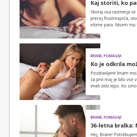
Kaj storiti, ko p
Skoraj vsa razmerja se 
precej frustrirajoča, ni
intime para. Nisem mu v
dam pobudo in jasno po
odnosu trpijo zaradi p
BRANE, POMAGAJ!
Ko je odkrila mo
Pozdravljeni! Imam moža
za prvi maj je bilo vs
imeli zelo lepo. Ko smo 
dala miru in sem malo 
izbrisanimi e-maili, se
da bosta naslednje leto 
komaj čaka sredo in sev
BRANE, POMAGAJ!
sem sosedo, da odpelje
prišel, je takoj opazil,
36-letna bralka:
je samo hec in da nič ni
Hej, Brane! Potrebujem