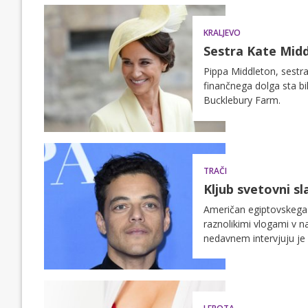
KRALJEVO
Sestra Kate Midd
Pippa Middleton, sestra
finančnega dolga sta b
Bucklebury Farm.
TRAČI
Kljub svetovni sl
Američan egiptovskega p
raznolikimi vlogami v n
nedavnem intervjuju je 
rasizmom in ksenofobij