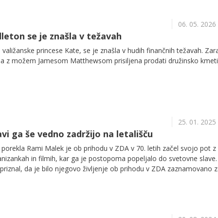
06. 05. 2026
leton se je znašla v težavah
 valižanske princese Kate, se je znašla v hudih finančnih težavah. Zar
ila z možem Jamesom Matthewsom prisiljena prodati družinsko kmeti
25. 01. 2025
avi ga še vedno zadržijo na letališču
orekla Rami Malek je ob prihodu v ZDA v 70. letih začel svojo pot z
anizankah in filmih, kar ga je postopoma popeljalo do svetovne slave.
priznal, da je bilo njegovo življenje ob prihodu v ZDA zaznamovano z
o.