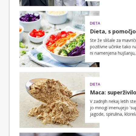
DIETA
Dieta, s pomočjo
Ste že slišale za mavri
pozitivne učinke tako n
ni namenjena hujšanju, 
odvečnih kilogramov. Več
v nadaljevanju.
DIETA
Maca: superživilo,
V zadnjih nekaj letih ste
jo mnogi imenujejo 'sup
jagode, spirulina, klore
bi povečevala tudi lib