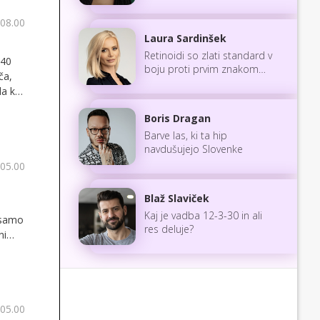
 08.00
Laura Sardinšek
Retinoidi so zlati standard v
 40
boju proti prvim znakom
ča,
staranja
da kaj
Boris Dragan
Barve las, ki ta hip
navdušujejo Slovenke
 05.00
Blaž Slaviček
Kaj je vadba 12-3-30 in ali
, samo
res deluje?
ni
iku.
sem
 05.00