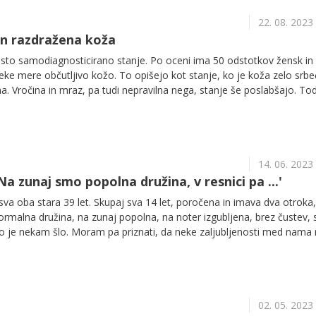
22. 08. 2023
 in razdražena koža
osto samodiagnosticirano stanje. Po oceni ima 50 odstotkov žensk in
ke mere občutljivo kožo. To opišejo kot stanje, ko je koža zelo srbe
ha. Vročina in mraz, pa tudi nepravilna nega, stanje še poslabšajo. To
razdražena koža in zakaj se koža tako odzove?
14. 06. 2023
Na zunaj smo popolna družina, v resnici pa ...'
a oba stara 39 let. Skupaj sva 14 let, poročena in imava dva otroka,
normalna družina, na zunaj popolna, na noter izgubljena, brez čustev
o je nekam šlo. Moram pa priznati, da neke zaljubljenosti med nama 
lja, starega 50 let, s katerim se poznava že 20 let in sva kar precej v st
va tudi oba poslovneža, vsak ima svojo branžo in med nama obstaja
 le jaz si ne upam narediti koraka in prevarati moža, čeprav z njim ni
n z mano ne. Kaj ti misliš?
02. 05. 2023