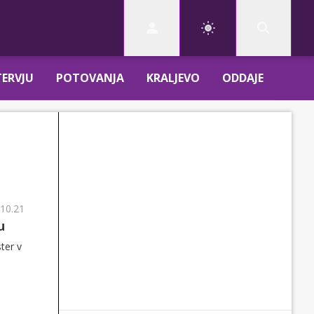
TERVJU
POTOVANJA
KRALJEVO
ODDAJE
 10.21
u
ter v