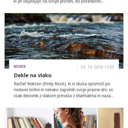
ki jih objavljajo na svojih profilih, do potankosti
urejene in brezhibno naličene, velik odstotek fotografij
je tudi obdelan. Ena redkih, ki prisega na naraven videz
brez pudra in maskare, pa je simpatična igralka Rachel
Bilson, ki jo med drugim lahko gledate v seriji
Zdravnica malega mesta na BRIO. Rachel se naliči le
takrat, ko je to nujno potrebno, torej na družabnih
dogodkih in nastopih pred kamero, sicer pa se
ponosno naokoli sprehaja povsem brez ličil in tudi
njene fotografije na Instagramu dokazujejo, da se
počuti več kot odlično 'zgoraj brez'.
NOVICE
05. 10. 2016 13.55
Dekle na vlaku
Rachel Watson (Emily Blunt), ki si skuša opomoči po
nedavni ločitvi in nekako zapolniti svoje prazne dni, se
vsak delovnik z vlakom prevaža z Manhattna in nazaj,
molče zreč skozi okno. Sleherno jutro in sleherni večer
obuja spomine na dom – mimo katerega pelje njen
vlak – v katerem je nekoč živela s svojim zdaj
nekdanjim možem Tomom (Justin Theroux), ki tam
zdaj živi z novo soprogo Anno (Rebecca Ferguson) in