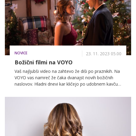
NOVICE
23. 11. 2023 05.00
Božični filmi na VOYO
Vaš najljubši video na zahtevo že diši po praznikih. Na
VOYO vas namreč že čaka dvanajst novih božičnih
naslovov. Hladni dnevi kar kličejo po udobnem kavču,
topli odeji in skodelici najljubšega čaja. Ugriznite v
medenjake in se raznežite ob romantičnih prizorih.