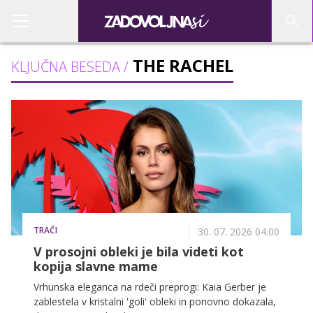
THE RACHEL
KLJUČNA BESEDA /
TRAČI
30. 07. 2026 04.00
V prosojni obleki je bila videti kot
kopija slavne mame
Vrhunska eleganca na rdeči preprogi: Kaia Gerber je
zablestela v kristalni 'goli' obleki in ponovno dokazala,