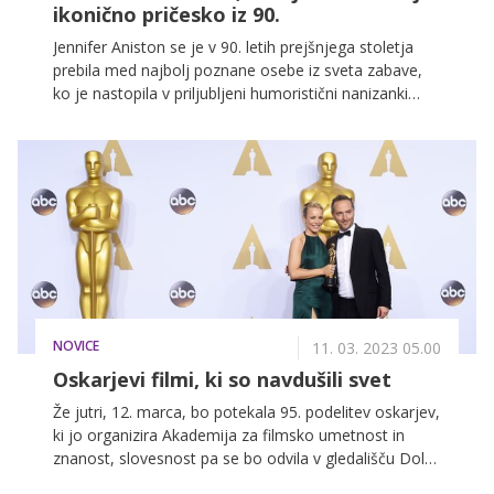
ikonično pričesko iz 90.
Jennifer Aniston se je v 90. letih prejšnjega stoletja
prebila med najbolj poznane osebe iz sveta zabave,
ko je nastopila v priljubljeni humoristični nanizanki
Prijatelji. Slavna pa ni postala le igralka, zaslovela je
tudi ikonična frizura njenega lika po imenu Rachel
Green.
NOVICE
11. 03. 2023 05.00
Oskarjevi filmi, ki so navdušili svet
Že jutri, 12. marca, bo potekala 95. podelitev oskarjev,
ki jo organizira Akademija za filmsko umetnost in
znanost, slovesnost pa se bo odvila v gledališču Dolby
v Los Angelesu. Nagrade bodo podeljene za filme, ki