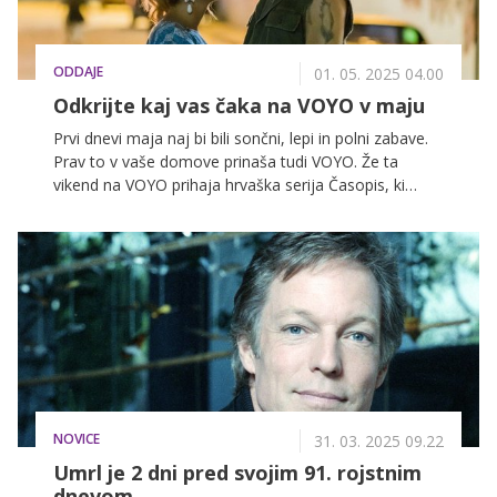
ODDAJE
01. 05. 2025 04.00
Odkrijte kaj vas čaka na VOYO v maju
Prvi dnevi maja naj bi bili sončni, lepi in polni zabave.
Prav to v vaše domove prinaša tudi VOYO. Že ta
vikend na VOYO prihaja hrvaška serija Časopis, ki
raziskuje, kako politika, korupcija in moč vplivajo na
svobodo medijev. 11. maja pa si bomo ogledali
britansko detektivsko serijo Harry Wild, v kateri igra
Jane Seymour kot upokojena profesorica književnosti,
ki odkrije talent za reševanje zločinov.
NOVICE
31. 03. 2025 09.22
Umrl je 2 dni pred svojim 91. rojstnim
dnevom