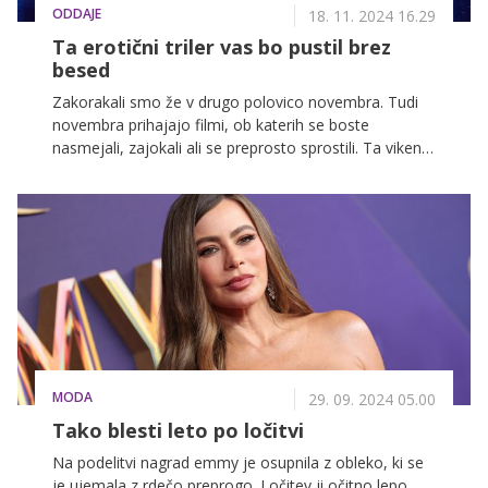
ODDAJE
18. 11. 2024 16.29
Ta erotični triler vas bo pustil brez
besed
Zakorakali smo že v drugo polovico novembra. Tudi
novembra prihajajo filmi, ob katerih se boste
nasmejali, zajokali ali se preprosto sprostili. Ta vikend
predlagamo ogled filma meseca, Vojerji, s trenutno
zelo vročo Sydney Sweeney, naslednji teden pa lahko
spremljate Alicio Vikander v vlogi Lare Croft.
Razveselili pa se bomo druge sezone zgodovinske
serije Sisi, ki je VOYO uporabnike navdušila s prvo
sezono. Za ljubitelje boksa pa bo v živo v Ljubljani
potekal edinstven boksarski spektakel Golden Gloves
Fight Night 1, kjer se bodo pomerili najboljši slovenski
boksarji in boksarke.
MODA
29. 09. 2024 05.00
Tako blesti leto po ločitvi
Na podelitvi nagrad emmy je osupnila z obleko, ki se
je ujemala z rdečo preprogo. Ločitev ji očitno lepo