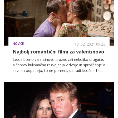
medenih in zlatih tonih.
NOVICE
13. 02. 2021 09.23
Najbolj romantični filmi za valentinovo
Letos bomo valentinovo praznovali nekoliko drugače,
a čeprav kulinarična razvajanja v dvoje in sproščanje v
savnah odpadejo, to ne pomeni, da tudi letošnji 14.
februar ne more biti poln romantike in ljubezni. Ravno
nasprotno: ker bosta sama doma, je lahko še
intimnejši. Pripravita si romantično večerjo, zavrtita se
po dnevni sobi, nato pa si privoščita veliko posodo
kokic in si poglejta enega izmed najbolj romantičnih
filmov, ki jih najdete na VOYO!