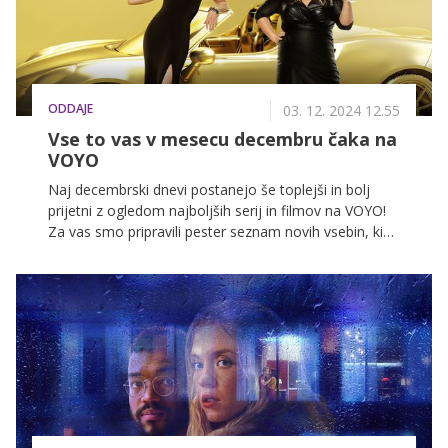
letos ne smete spregledati.
ODDAJE
03. 12. 2024 12.55
Vse to vas v mesecu decembru čaka na
VOYO
Naj decembrski dnevi postanejo še toplejši in bolj
prijetni z ogledom najboljših serij in filmov na VOYO!
Za vas smo pripravili pester seznam novih vsebin, ki
bodo popestrile vaše zimske dni.