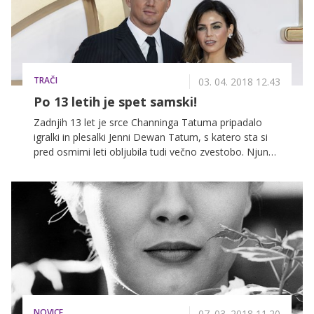
TRAČI
03. 04. 2018 12.43
Po 13 letih je spet samski!
Zadnjih 13 let je srce Channinga Tatuma pripadalo
igralki in plesalki Jenni Dewan Tatum, s katero sta si
pred osmimi leti obljubila tudi večno zvestobo. Njun
zakon je vsa ta leta veljal za enega izmed najbolj
trdnih v Hollywodu, v tem času se jima je rodila
hčerka Everly in njuna ljubezenska zgodba je bila na
prvi pogled pravljična. In verjetno je večino časa tudi
bila, le da se ne konča s stavkom 'in živela sta srečno
do konca svojih dni'.
NOVICE
07. 03. 2018 11.20