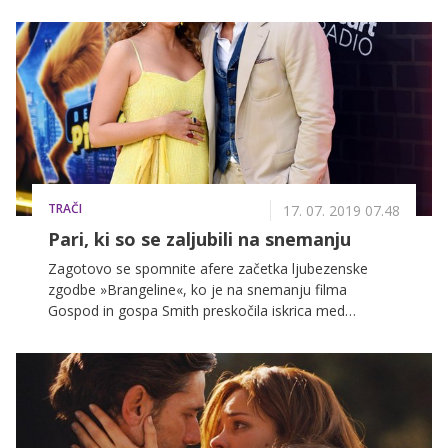
koraku že od začetka njune zveze, tudi sama pa s
svojimi dejanji oz. odločitvami (ne)hote še dodatno
prilivata olja na ogenj. Za Meghan Markle je bil to na
nek način prava preobrazba iz (srednje) znane TV
zvezdnice v »princeso«. Kraljevemu nazivu se je po
lastni volji (skupaj s princem Harryjem) odrekla in
kmalu bomo verjetno lahko videli, čemu je botrovala
takšna odločitev. Morda pa se Meghan Markle vrača
na televizijske ekrane in filmska platna.
TRAČI
17. 07. 2019 07.48
Pari, ki so se zaljubili na snemanju
Zagotovo se spomnite afere začetka ljubezenske
zgodbe »Brangeline«, ko je na snemanju filma
Gospod in gospa Smith preskočila iskrica med
glavnima igralcema. To pa ni osamljen primer, saj
filmska ekipa na snemanjih veliko časa preživi skupaj.
Gre za intenzivno delo, ki se vsak dan lahko razvleče
tudi krepko čez 12 ur, večinoma na lokacijah, ki niso v
bližini njihovih domov. Zato nekateri prosti čas
preživljajo skupaj, medtem pa se lahko zgodi