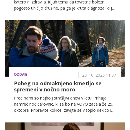
katero ni zdravila. Kljub temu da tovrstne bolezni
pogosto uničijo družine, pa ga je kruta diagnoza, ki jo
je javnosti razkril aprila leta 2025, ponovno povezala z
nekdanjo partnerko Rebecco Gayheart, ki je leta 2018
vložila zahtevo za ločitev.
ODDAJE
20. 10. 2025 11.37
Pobeg na odmaknjeno kmetijo se
spremeni v nočno moro
Pred nami so najbolj strašljivi dnevi v letu! Prihaja
namreč noč čarovnic, ki se bo na VOYO začela že 25.
oktobra. Pripravite kokice, zavijte se v toplo dekico in
se potopite v srhljive filmske zgodbe