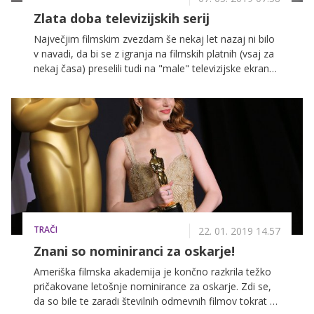
Zlata doba televizijskih serij
Največjim filmskim zvezdam še nekaj let nazaj ni bilo
v navadi, da bi se z igranja na filmskih platnih (vsaj za
nekaj časa) preselili tudi na "male" televizijske ekrane.
Zlasti je to veljalo za že uveljavljene igralce, pri katerih
bi njihovo "vrnitev" na male ekrane mediji lahko
razumeli kot korak nazaj v karieri. Potem pa se je z
Glenn Close in njeno vlogo odvetnice v Nevarni igri
("Damages"), ki smo jo spremljali tudi pri nas, pričel
nov trend.
TRAČI
22. 01. 2019 14.57
Znani so nominiranci za oskarje!
Ameriška filmska akademija je končno razkrila težko
pričakovane letošnje nominirance za oskarje. Zdi se,
da so bile te zaradi številnih odmevnih filmov tokrat še