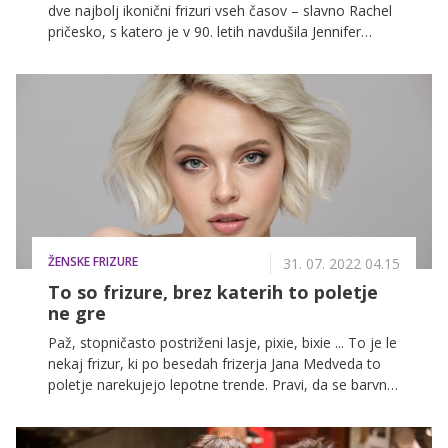
dve najbolj ikonični frizuri vseh časov – slavno Rachel
pričesko, s katero je v 90. letih navdušila Jennifer
Aniston in slavni frufru legendarne Brigitte Bardote iz
60. let prejšnjega stoletja. Rezultat je frizura 'The
Brachel', ki je navdušila ženske pripadnice po vsem
svetu.
ŽENSKE FRIZURE
31. 07. 2022 04.15
To so frizure, brez katerih to poletje
ne gre
Paž, stopničasto postriženi lasje, pixie, bixie ... To je le
nekaj frizur, ki po besedah frizerja Jana Medveda to
poletje narekujejo lepotne trende. Pravi, da se barvno
vračamo k naravnim, od sonca posvetljenim tonom,
še vedno pa prevladujejo naravno prelivajoči se
balayage in tanjša pramena v mnogo toplejših,