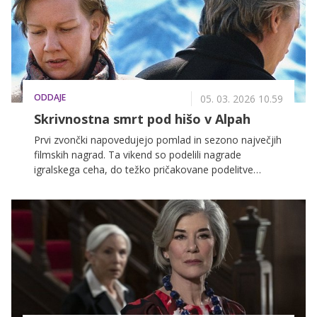
ODDAJE
05. 03. 2026 10.59
Skrivnostna smrt pod hišo v Alpah
Prvi zvončki napovedujejo pomlad in sezono največjih
filmskih nagrad. Ta vikend so podelili nagrade
igralskega ceha, do težko pričakovane podelitve
oskarjev pa nas ločita le še slaba dva tedna. Na VOYO
se kot pravi ljubitelji filmov vsako leto tradicionalno
poklonimo oskarjem in si ogledamo filme, ki so v
zadnjih letih zaznamovali največje filmske odre.