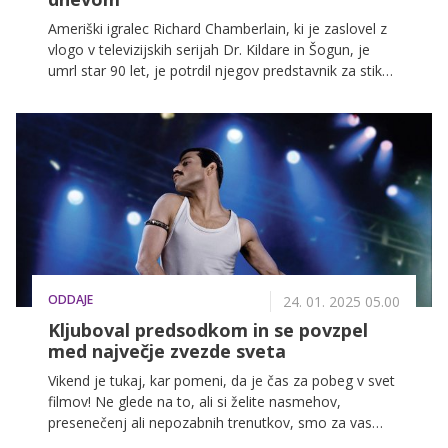
Ameriški igralec Richard Chamberlain, ki je zaslovel z
vlogo v televizijskih serijah Dr. Kildare in Šogun, je
umrl star 90 let, je potrdil njegov predstavnik za stike
z javnostmi. Mnogim bo ostal v spominu kot duhovnik
iz priljubljene nadaljevanke Pesem ptic trnovk. Igralec
je umrl za posledicami kapi, le dva dni pred svojim 91.
rojstnim dnem.
ODDAJE
24. 01. 2025 05.00
Kljuboval predsodkom in se povzpel
med največje zvezde sveta
Vikend je tukaj, kar pomeni, da je čas za pobeg v svet
filmov! Ne glede na to, ali si želite nasmehov,
presenečenj ali nepozabnih trenutkov, smo za vas
pripravili izbor filmov, ki bodo držali vašo pozornost