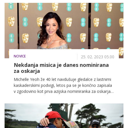
so bili izdani leta 2022, na VOYO pa si lahko že danes
ogledate oskarjeve filme, ki so najbolj navdušili v
preteklih letih.
NOVICE
25. 02. 2023 05.00
Nekdanja misica je danes nominirana
za oskarja
Michelle Yeoh že 40 let navdušuje gledalce z lastnimi
kaskaderskimi podvigi, letos pa se je končno zapisala
v zgodovino kot prva azijska nominiranka za oskarja v
kategoriji za najboljšo žensko igralko v glavni vlogi. Ali
ji bo uspelo osvojiti tudi ta naziv, bo znano že 12.
marca, ko bo potekala podelitev prestižnih nagrad.