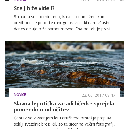
Ste jih že videli?
8. marca se spominjamo, kako so nam, ženskam,
predhodnice priborile mnoge pravice, ki nam včasih
danes delujejo že samoumevne. Ena od teh je pravica
do izobraževanja in intelektualnega udejstvovanja. A
kljub čedalje večji enakopravnosti nekatera področja
dela še vedno ostajajo bolj moška. Pa ne zato, ker bi
za njihovo opravljanje prav prišle večje mišice. Kako je
denimo mogoče, da je polovica prebivalstva ženskega
spola, tako malo pa je predsednic? Med takšna bolj
moška dela še vedno spada tudi režija filmov. Zato
vam na današnji dan dajemo nekaj predlogov
stvaritev, ki so jih napisale in zrežirale ženske.
NOVICE
22. 06. 2017 08.47
Slavna lepotička zaradi hčerke sprejela
pomembno odločitev
Čeprav so v zadnjem letu družbena omrežja preplavili
selfiji zvezdnic brez ličil, so te sicer na večini fotografij,