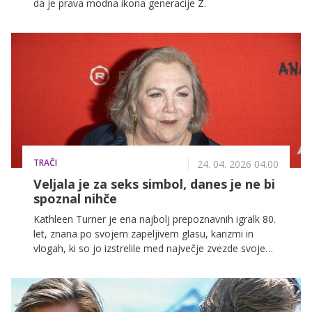
da je prava modna ikona generacije Z.
TRAČI
24. 04. 2026 04.00
Veljala je za seks simbol, danes je ne bi
spoznal nihče
Kathleen Turner je ena najbolj prepoznavnih igralk 80.
let, znana po svojem zapeljivem glasu, karizmi in
vlogah, ki so jo izstrelile med največje zvezde svoje
generacije. Danes je videti popolnoma drugače in na
ulici je marsikdo sploh ne bi več prepoznal.