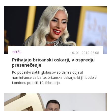
posebej težko pričakovane, rezultat pa je v večini
takšen, kot so ga napovedovali filmski analitiki.
TRAČI
10. 01. 2019 08.08
Prihajajo britanski oskarji, v ospredju
presenečenje
Po podelitvi zlatih globusov so danes objavili
nominirance za bafte, britanske oskarje, ki jih bodo v
Londonu podelili 10. februarja.