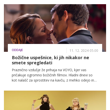
od prvega do zadnjega trenutka. Pripravite kokice in si
rezervirajte mesto na kavču, saj teh filmov ne boste
želeli zamuditi!
ODDAJE
11. 12. 2024 05.00
Božične uspešnice, ki jih nikakor ne
smete spregledati
Praznično vzdušje že prihaja na VOYO, kjer vas
pričakuje ogromno božičnih filmov. Hladni dnevi so
kot nalašč za sprostitev na kavču, z mehko odejo in
skodelico toplega kakava. Na VOYO vas čakajo
čarobne božične zgodbe, ki nas opominjajo na
pomen družine in skupnosti. Od klasičnih božičnih
komedij do ganljivih dram – vsakdo bo našel nekaj
zase. Za vas smo pripravili seznam vseh filmov, ki jih