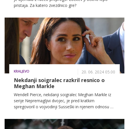
pristaja. Za katero zvezdnico gre?
KRALJEVO
20. 06. 2024 05.00
Nekdanji soigralec razkril resnico o
Meghan Markle
Wendell Pierce, nekdanji soigralec Meghan Markle iz
serije Nepremagljivi dvojec, je pred kratkim
spregovoril o vojvodinji Susseški in njenem odnosu s
princem Harryjem. Sta res tako zaljubljena, kot se na
trenutke zdi?