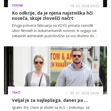
ODDAJE
18. 02. 2026 04.00
Ko odkrije, da je njena najstniška hči
noseča, skuje zlovešči načrt
Druga polovica februarja na VOYO prinaša raznolik
izbor filmskih in dokumentarnih novosti, ki segajo od
zabavnih animiranih pustolovščin za vso družino do
napetih srhljivk in ganljivih dramskih zgodb, zato bo
vsak gledalec našel nekaj zase.
TRAČI
05. 01. 2026 04.00
Veljal je za najlepšega, danes pa ...
Igralec Eric Dane je zbolel za ALS – boleznijo, za