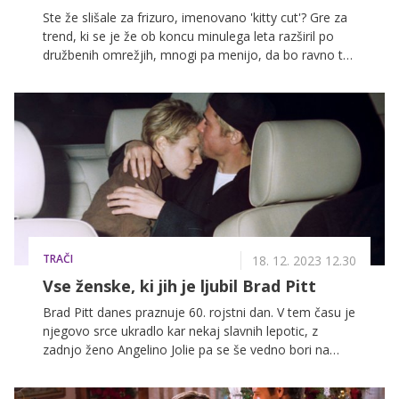
Ste že slišale za frizuro, imenovano 'kitty cut'? Gre za
trend, ki se je že ob koncu minulega leta razširil po
družbenih omrežjih, mnogi pa menijo, da bo ravno ta
vpadljiva pričeska postala 'hit' frizura leta 2024.
TRAČI
18. 12. 2023 12.30
Vse ženske, ki jih je ljubil Brad Pitt
Brad Pitt danes praznuje 60. rojstni dan. V tem času je
njegovo srce ukradlo kar nekaj slavnih lepotic, z
zadnjo ženo Angelino Jolie pa se še vedno bori na
sodišču.