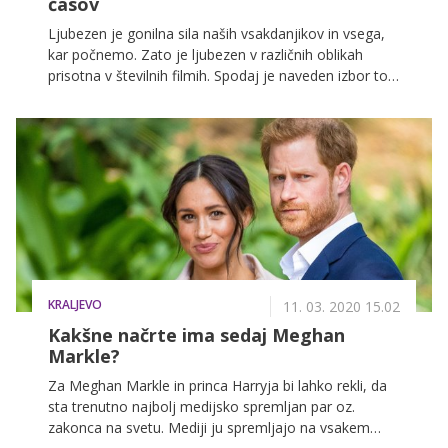
časov
Ljubezen je gonilna sila naših vsakdanjikov in vsega,
kar počnemo. Zato je ljubezen v različnih oblikah
prisotna v številnih filmih. Spodaj je naveden izbor top
filmov z ljubezensko tematiko, za ogled katerih si
pripravite robček ali dva. Opozorili bi na »spoiler allert«
za tiste, ki si filmov še niste ogledali.
KRALJEVO
11. 03. 2020 15.02
Kakšne načrte ima sedaj Meghan
Markle?
Za Meghan Markle in princa Harryja bi lahko rekli, da
sta trenutno najbolj medijsko spremljan par oz.
zakonca na svetu. Mediji ju spremljajo na vsakem