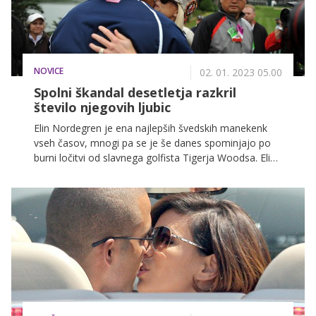
NOVICE
02. 01. 2023 05.00
Spolni škandal desetletja razkril
število njegovih ljubic
Elin Nordegren je ena najlepših švedskih manekenk
vseh časov, mnogi pa se je še danes spominjajo po
burni ločitvi od slavnega golfista Tigerja Woodsa. Elin
Nordegren in Tiger Woods sta pred 13 leti namreč
poskrbela za eno izmed najbolj odmevnih ločitev,
potem ko se je razvedelo, da je slavni golfist svojo
lepo ženo v času njunega zakona preveral s številnimi
ženskami.