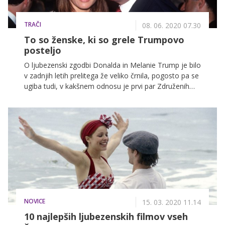
TRAČI
08. 06. 2020 07.30
To so ženske, ki so grele Trumpovo
posteljo
O ljubezenski zgodbi Donalda in Melanie Trump je bilo
v zadnjih letih prelitega že veliko črnila, pogosto pa se
ugiba tudi, v kakšnem odnosu je prvi par Združenih
držav Amerike danes. Nekateri so prepričani, da se je
ljubezen med njima že zdavnaj ohladila, spet drugi
verjamejo, da sta še vedno srečna skupaj.
NOVICE
15. 03. 2020 11.14
10 najlepših ljubezenskih filmov vseh