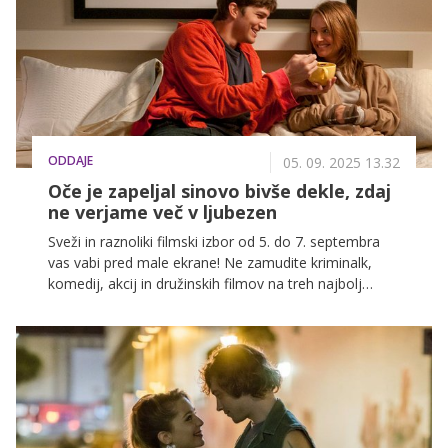
ODDAJE
05. 09. 2025 13.32
Oče je zapeljal sinovo bivše dekle, zdaj
ne verjame več v ljubezen
Sveži in raznoliki filmski izbor od 5. do 7. septembra
vas vabi pred male ekrane! Ne zamudite kriminalk,
komedij, akcij in družinskih filmov na treh najbolj
priljubljenih slovenskih televizijskih postajah: POP TV,
Kanal A in KINO.