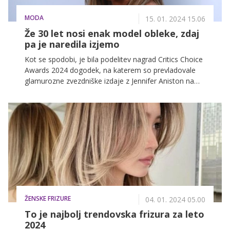
MODA
15. 01. 2024 15.06
Že 30 let nosi enak model obleke, zdaj
pa je naredila izjemo
Kot se spodobi, je bila podelitev nagrad Critics Choice
Awards 2024 dogodek, na katerem so prevladovale
glamurozne zvezdniške izdaje z Jennifer Aniston na
čelu, ki je pritegnila vso pozornost v popolnoma črni
izdaji.
ŽENSKE FRIZURE
04. 01. 2024 05.00
To je najbolj trendovska frizura za leto
2024