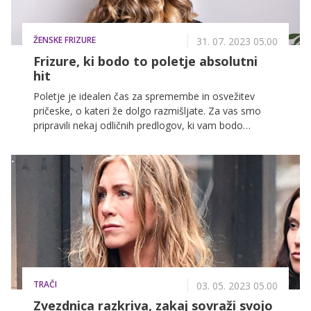
ŽENSKE FRIZURE
31. 07. 2023 05.00
Frizure, ki bodo to poletje absolutni
hit
Poletje je idealen čas za spremembe in osvežitev
pričeske, o kateri že dolgo razmišljate. Za vas smo
pripravili nekaj odličnih predlogov, ki vam bodo
pristajali, ne glede na vašo starost.
TRAČI
03. 05. 2023 05.00
Zvezdnica razkriva, zakaj sovraži svojo