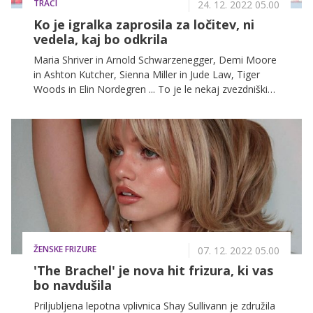
TRAČI
24. 12. 2022 05.00
Ko je igralka zaprosila za ločitev, ni
vedela, kaj bo odkrila
Maria Shriver in Arnold Schwarzenegger, Demi Moore
in Ashton Kutcher, Sienna Miller in Jude Law, Tiger
Woods in Elin Nordegren ... To je le nekaj zvezdniških
parov, ki so v preteklosti poskrbeli za najbolj odmevne
škandale, ki jim je bila skupna ena stvar – varanje.
ŽENSKE FRIZURE
07. 12. 2022 05.00
'The Brachel' je nova hit frizura, ki vas
bo navdušila
Priljubljena lepotna vplivnica Shay Sullivann je združila