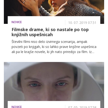
marsikaj.
NOVICE
10. 07. 2019 07.51
Filmske drame, ki so nastale po top
knjižnih uspešnicah
Številni filmi niso delo izvirnega scenarija, ampak
povzeti po knjigah, ki so lahko prave knjižne uspešnica
ali pa le krajše novele, ki jih nato priredijo za film. Iz
literature izhajajo različni filmski žanri – od sage
Gospodarja prstanov, Marvelovih akcijskih junakov
(Črni panter, Stotnica Marvel), do grozljivk Stephena
Kinga (Tisto, Misery in podobni). Tokrat vam
predstavljamo nekaj odličnih dramskih filmov, ki so v
poletnem času odlični za ogled na ekranu ter tudi
branje njihovih knjižnih predlog.
NOVICE
07. 05. 2019 07.58