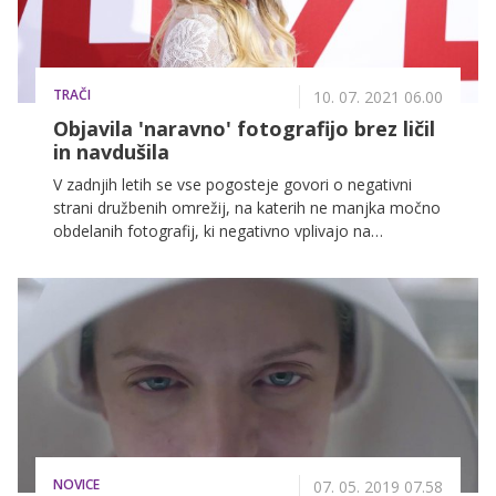
TRAČI
10. 07. 2021 06.00
Objavila 'naravno' fotografijo brez ličil
in navdušila
V zadnjih letih se vse pogosteje govori o negativni
strani družbenih omrežij, na katerih ne manjka močno
obdelanih fotografij, ki negativno vplivajo na
predvsem mlajše uporabnike. Norveška je tako pred
dnevi sprejela nov zakon, ki narekuje, da morajo biti
obdelane fotografije ustrezno označene, zato je
vsaka 'naravna' fotografija posameznikov, ki jim
sledijo številni mladi, še toliko pomembnejša. Tokrat
je takšno objavila Kaley Cuoco, ki je zaslovela z vlogo
Penny v priljubljeni seriji Veliki pokovci.
NOVICE
07. 05. 2019 07.58