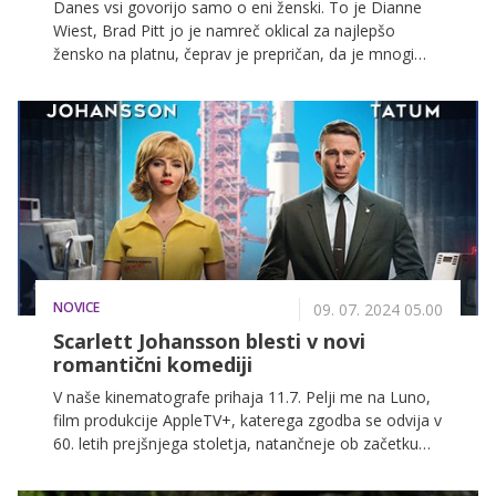
Danes vsi govorijo samo o eni ženski. To je Dianne
Wiest, Brad Pitt jo je namreč oklical za najlepšo
žensko na platnu, čeprav je prepričan, da je mnogi
drugi ne bi označili za seks simbol.
NOVICE
09. 07. 2024 05.00
Scarlett Johansson blesti v novi
romantični komediji
V naše kinematografe prihaja 11.7. Pelji me na Luno,
film produkcije AppleTV+, katerega zgodba se odvija v
60. letih prejšnjega stoletja, natančneje ob začetku
misije Apollo 11, ki je človeka prvič v zgodovini
popeljala na Luno. Romantična komedija s Scarlett