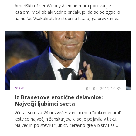
Ameriški režiser Woody Allen ne mara potovanj z
letalom. Med oblaki vedno pričakuje, da se bo zgodilo
najhujše. Vsakokrat, ko stopi na letalo, ga prevzame
neprijeten občutek.
NOVICE
09. 05. 2012 10.35
Iz Branetove erotične delavnice:
Največji ljubimci sveta
Včeraj sem za 24 ur zvečer v eni minuti “pokomentiral”
lestvico največjih ženskarjev, ki se je pojavila v tisku.
Največjih po številu “ljubic”, čeravno gre v bistvu za
ženske, s katerimi so spali. To večinoma niso bile