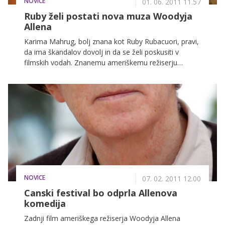
NOVICE
01. 06. 2011 11.57
Ruby želi postati nova muza Woodyja
Allena
Karima Mahrug, bolj znana kot Ruby Rubacuori, pravi,
da ima škandalov dovolj in da se želi poskusiti v
filmskih vodah. Znanemu ameriškemu režiserju
Woodyju Allenu je tako poslala pismo, v katerem
pravi, da ji je njegova umetnost v tolažbo ter da želi v
prihodnosti sodelovati z njim, poroča italijanski
časopis Corriere della Sera.
NOVICE
07. 02. 2011 12.00
Canski festival bo odprla Allenova
komedija
Zadnji film ameriškega režiserja Woodyja Allena