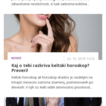
zdravstvene nevšečnosti. A tudi zadostna količina
spanja nam ne pomaga, če spanec ni kakovosten. In
eden ključnih dejavnikov, ki zagotavljajo kakovosten
spanec, je izbira ustreznega ležišča.
NOVICE
22. 10. 2018 14.32
Kaj o tebi razkriva keltski horoskop?
Preveri!
Keltski horoskop ali horoskop druidov je razdeljen na
trinajst mesecev oziroma znamenj, poimenovanih po
drevesih. V njih so Kelti videli skrivnostno prisotnost
nadnaravnih sil, izhodišče znamenja je bil datum
rojstva.