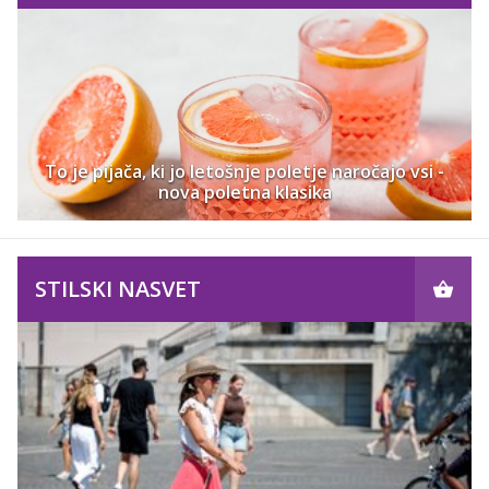
To je pijača, ki jo letošnje poletje naročajo vsi -
nova poletna klasika
STILSKI NASVET