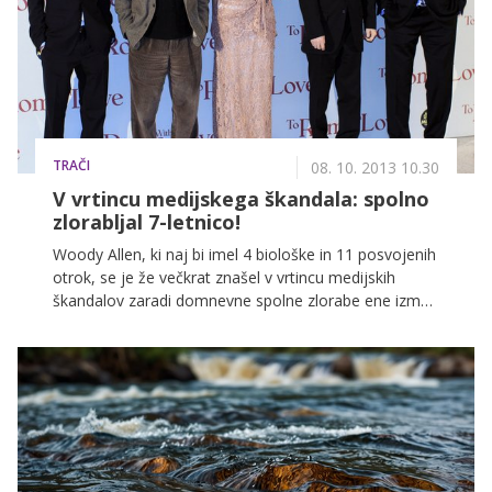
TRAČI
08. 10. 2013 10.30
V vrtincu medijskega škandala: spolno
zlorabljal 7-letnico!
Woody Allen, ki naj bi imel 4 biološke in 11 posvojenih
otrok, se je že večkrat znašel v vrtincu medijskih
škandalov zaradi domnevne spolne zlorabe ene izmed
posvojenk, zveze z drugo posvojenko, zdaj pa je
njegova nekdanja soproga v enem izmed intervjujev
zaupala, da njun biološki sin najverjetneje sploh ni
njegov.