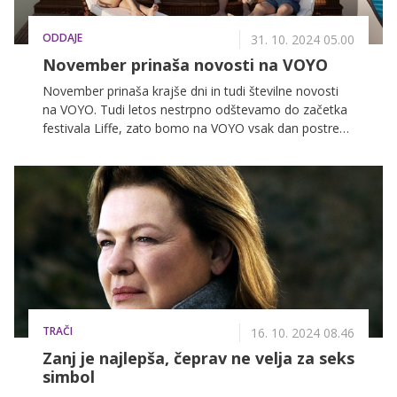
ODDAJE
31. 10. 2024 05.00
November prinaša novosti na VOYO
November prinaša krajše dni in tudi številne novosti
na VOYO. Tudi letos nestrpno odštevamo do začetka
festivala Liffe, zato bomo na VOYO vsak dan postregli
z enim od filmov, ki so na festivalu navdušili v
preteklosti. Deset filmov vas na VOYO že čaka, sedem
jih še pride. Kot da to ni dovolj, prihajata še srbska
serija Na robu pameti in avstralska verzija
resničnostnega šova Ljubezen na vasi Avstralija.
Preživite praznike v naši družbi!
TRAČI
16. 10. 2024 08.46
Zanj je najlepša, čeprav ne velja za seks
simbol