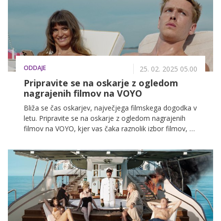
ODDAJE
25. 02. 2025 05.00
Pripravite se na oskarje z ogledom
nagrajenih filmov na VOYO
Bliža se čas oskarjev, največjega filmskega dogodka v
letu. Pripravite se na oskarje z ogledom nagrajenih
filmov na VOYO, kjer vas čaka raznolik izbor filmov, ki
so že prejeli oskarje ali nominacije v različnih
kategorijah. Pripravite se na nepozabno filmsko
doživetje in se prepustite čarovniji oskarjev.