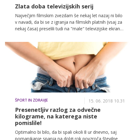
Zlata doba televizijskih serij
Največjim filmskim zvezdam še nekaj let nazaj ni bilo
v navadi, da bi se z igranja na filmskih platnih (vsaj za
nekaj časa) preselili tudi na "male" televizijske ekrane.
Zlasti je to veljalo za že uveljavljene igralce, pri katerih
bi njihovo "vrnitev" na male ekrane mediji lahko
razumeli kot korak nazaj v karieri. Potem pa se je z
Glenn Close in njeno vlogo odvetnice v Nevarni igri
("Damages"), ki smo jo spremljali tudi pri nas, pričel
nov trend.
ŠPORT IN ZDRAVJE
15. 06. 2018 10.31
Presenetljiv razlog za odvečne
kilograme, na katerega niste
pomislile!
Optimalno bi bilo, da bi spali okoli 8 ur dnevno, saj
pomanjkanje spanja na dolgi rok povzroča številne