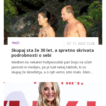
Johansson in Channingom Tatumom prinaša na velika
platna čar vesoljske tekme, klasično romantiko in
"vintage" modo šestdesetih let.
TRAČI
07. 11. 2023 12.08
Skupaj sta že 30 let, a spretno skrivata
podrobnosti o sebi
Medtem ko nekateri hollywoodski pari živijo na očeh
javnosti in medijev, pa je tudi nekaj takšnih, ki so
skupaj že desetletja, a o njih vemo zelo malo. Eden
takšnih parov sta igralec Woody Harrelson in njegova
soproga Laura Louie, ki spretno skrivata podrobnosti
o sebi.