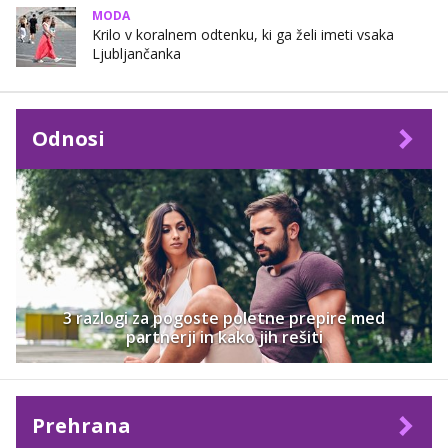
MODA
Krilo v koralnem odtenku, ki ga želi imeti vsaka
Ljubljančanka
Odnosi
3 razlogi za pogoste poletne prepire med
partnerji in kako jih rešiti
Prehrana