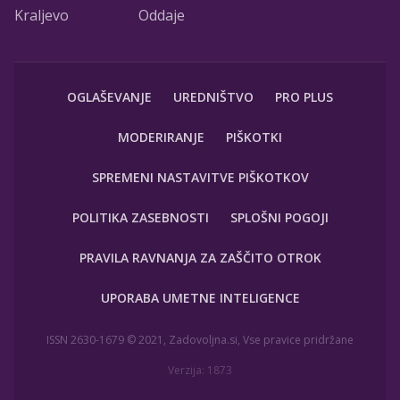
Kraljevo
Oddaje
OGLAŠEVANJE
UREDNIŠTVO
PRO PLUS
MODERIRANJE
PIŠKOTKI
SPREMENI NASTAVITVE PIŠKOTKOV
POLITIKA ZASEBNOSTI
SPLOŠNI POGOJI
PRAVILA RAVNANJA ZA ZAŠČITO OTROK
UPORABA UMETNE INTELIGENCE
ISSN 2630-1679 © 2021, Zadovoljna.si, Vse pravice pridržane
Verzija: 1873