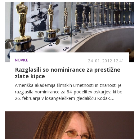
ljubice, ampak “zareze”, v enem slavnem na lestvici
izpuščenem primerku pa celo zdravilo za migreno. Tu
se bom malo bolj razgovoril.
NOVICE
24. 01. 2012 12.41
Razglasili so nominirance za prestižne
zlate kipce
Ameriška akademija filmskih umetnosti in znanosti je
razglasila nominirance za 84. podelitev oskarjev, ki bo
26. februarja v losangeleškem gledališču Kodak.
Preberite, kdo vse se bo potegoval za zlati kipec.