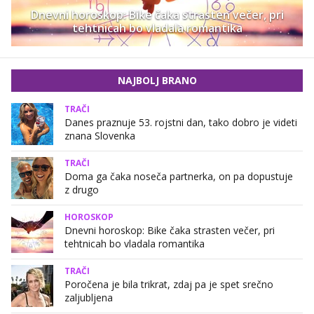
Dnevni horoskop: Bike čaka strasten večer, pri
tehtnicah bo vladala romantika
NAJBOLJ BRANO
TRAČI
Danes praznuje 53. rojstni dan, tako dobro je videti
znana Slovenka
TRAČI
Doma ga čaka noseča partnerka, on pa dopustuje
z drugo
HOROSKOP
Dnevni horoskop: Bike čaka strasten večer, pri
tehtnicah bo vladala romantika
TRAČI
Poročena je bila trikrat, zdaj pa je spet srečno
zaljubljena