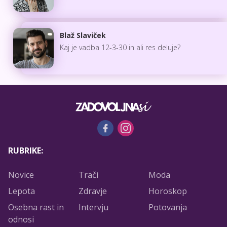
Blaž Slaviček
Kaj je vadba 12-3-30 in ali res deluje?
RUBRIKE:
Novice
Trači
Moda
Lepota
Zdravje
Horoskop
Osebna rast in
Intervju
Potovanja
odnosi