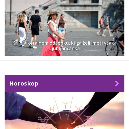
Krilo v koralnem odtenku, ki ga želi imeti vsaka
Ljubljančanka
Horoskop