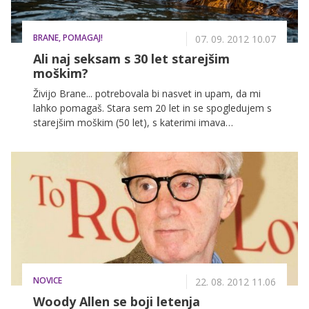
BRANE, POMAGAJ!
07. 09. 2012 10.07
Ali naj seksam s 30 let starejšim
moškim?
Živijo Brane... potrebovala bi nasvet in upam, da mi
lahko pomagaš. Stara sem 20 let in se spogledujem s
starejšim moškim (50 let), s katerimi imava
pokvarjene in perverzne pogovore, ki nama obema
kar tečejo in naju rajcajo, a dlje ne greva oz. (še) nisva
šla. In zdaj imam po eni strani zadržke zaradi razlike v
letih ter izkušenj (ki jih ima on veliko, jaz pa še bolj
malo), po drugi strani pa me res privlači in bi z njem z
veseljem imela avanturco (sploh v tem času, ko me
kar razganja). In sedaj ne vem, kaj naj naredim, ali naj
razmišljam z glavo in si poiščem fanta svojih let ali pa
naj pozabim na moralne zadržke in se vržem v to
avanturo? Naj še omenim, da sem bolj resna punca in
NOVICE
ne skačem brezmiselno v avanture. Lolita
22. 08. 2012 11.06
Woody Allen se boji letenja