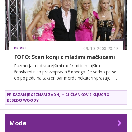
NOVICE
09. 10. 2008 20.49
FOTO: Stari konji z mladimi mačkicami
Razmerja med starejšimi moškimi in mlajšimi
ženskami niso pravzaprav nič novega. Še vedno pa se
ob pogledu na takšen par morda nekateri vprašajo: le
kaj vidi na njem?
PRIKAZAN JE SEZNAM ZADNJIH 21 ČLANKOV S KLJUČNO
BESEDO
WOODY
.
Moda