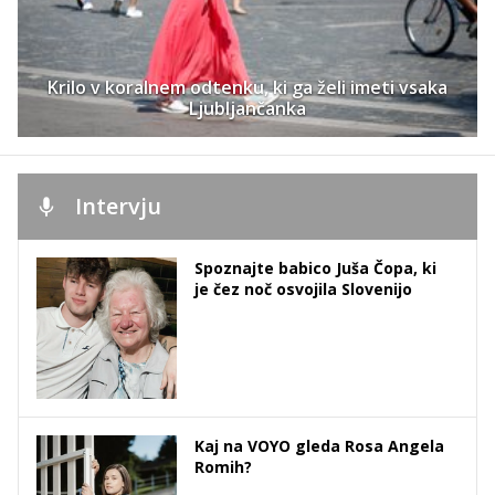
Krilo v koralnem odtenku, ki ga želi imeti vsaka
Ljubljančanka
Intervju
Spoznajte babico Juša Čopa, ki
je čez noč osvojila Slovenijo
Kaj na VOYO gleda Rosa Angela
Romih?