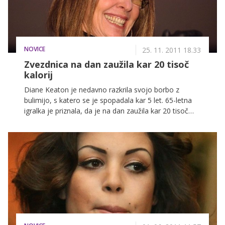
NOVICE
25. 11. 2011 18.33
Zvezdnica na dan zaužila kar 20 tisoč
kalorij
Diane Keaton je nedavno razkrila svojo borbo z
bulimijo, s katero se je spopadala kar 5 let. 65-letna
igralka je priznala, da je na dan zaužila kar 20 tisoč
kalorij, hrano pa nato izbruhala. Bolezen je na njenem
organizmu pustila številne posledice, premagala pa jo
je zahvaljujoč psihoterapiji.