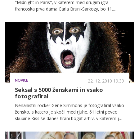
"Midnight in Paris", v katerem med drugim igra
francoska prva dama Carla Bruni-Sarkozy, bo 11.
maja odprl canski festival, so organizatorji sporočili v
sredo.
NOVICE
22. 12. 2010 19.39
Seksal s 5000 ženskami in vsako
fotografiral
Nenanistni rocker Gene Simmons je fotografiral vsako
žensko, s katero je skočil med rjuhe. 61 letni pevec
skupine Kiss še danes hrani bogat arhiv, v katerem je
več kot pet tisoč ljubic.