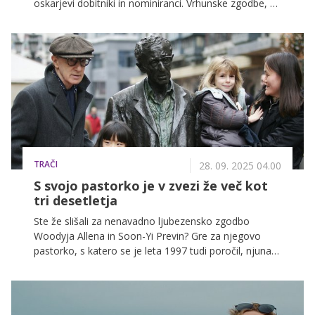
oskarjevi dobitniki in nominiranci. Vrhunske zgodbe, ki
prepričajo tako kritike kot občinstvo. Prepustite se
filmski izkušnji, ki ostane z vami.
TRAČI
28. 09. 2025 04.00
S svojo pastorko je v zvezi že več kot
tri desetletja
Ste že slišali za nenavadno ljubezensko zgodbo
Woodyja Allena in Soon-Yi Previn? Gre za njegovo
pastorko, s katero se je leta 1997 tudi poročil, njuna
zakonska pot pa traja še danes.