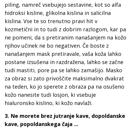
piling, namreč vsebujejo sestavine, kot so alfa
hidroksi kisline, glikolna kislina in salicilna
kislina. Vse te so trenutno pravi hit v
kozmetični in to tudi z dobrim razlogom, kar pa
ne pomeni, da s pretiranim nanašanjem na kožo
njihov učinek ne bo negativen. Če boste z
nanašanjem mask pretiravale, vaša koža lahko
postane izsušena in razdražena, lahko se začne
tudi mastiti, pore pa se lahko zamašijo. Masko
za obraz si zato privoščite maksimalno dvakrat
na teden, ko jo sperete z obraza pa na osušeno
kožo nanesite tudi losjon, ki vsebuje
hialuronsko kislino, ki kožo navlaži.
3. Ne morete brez jutranje kave, dopoldanske
kave, popoldanskega čaja ...