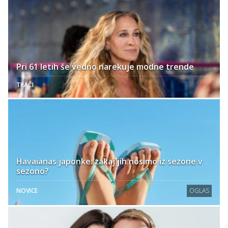
Pri 61 letih še vedno narekuje modne trende
TRAČI
Havaianas japonke: zakaj jih nosimo iz sezone v
sezono?
NOVICE
OGLAS