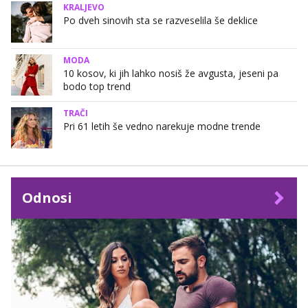
KRALJEVO
Po dveh sinovih sta se razveselila še deklice
MODA
10 kosov, ki jih lahko nosiš že avgusta, jeseni pa
bodo top trend
TRAČI
Pri 61 letih še vedno narekuje modne trende
Odnosi