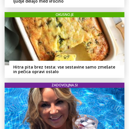
ljudje delajo med vročino
OKUSNO.JE
Hitra pita brez testa: vse sestavine samo zmešate
in pečica opravi ostalo
ZADOVOLJNA.SI