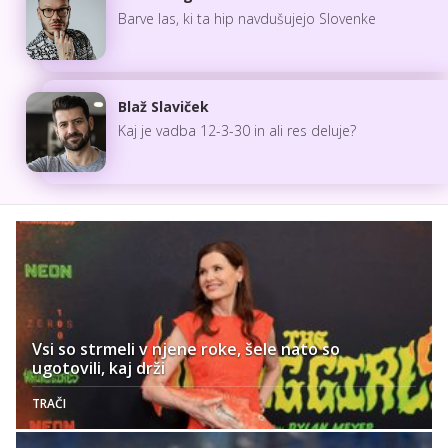
Barve las, ki ta hip navdušujejo Slovenke
Blaž Slaviček
Kaj je vadba 12-3-30 in ali res deluje?
Vsi so strmeli v njene roke, šele nato so
ugotovili, kaj drži
TRAČI