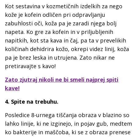
Kot sestavina v kozmetičnih izdelkih za nego
kože je kofein odličen pri odpravljanju
zabuhlosti oči, koža pa je zaradi njega bolj
napeta. Ko gre za kofein in v priljubljenih
napitkih, kot sta kava in čaj, pa ta v prevelikih
količinah dehidrira kožo, okrepi videz linij, koža
pa je brez leska in utrujena. Zato nikar ne
pretiravajte s kavo!
Zato zjutraj nikoli ne bi smeli najprej spiti
kave!
4. Spite na trebuhu.
Posledice 8-urnega tiščanja obraza v blazino so
lahko linije, ki ne izginejo, in pojav gub, medtem
ko bakterije in maščoba, ki se z obraza prenese