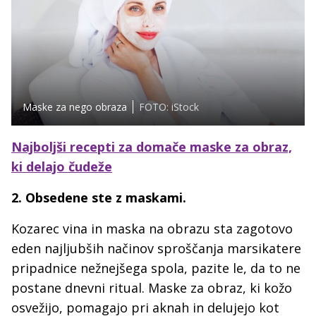
Maske za nego obraza
FOTO: iStock
Najboljši recepti za domače maske za obraz,
ki delajo čudeže
2. Obsedene ste z maskami.
Kozarec vina in maska na obrazu sta zagotovo
eden najljubših načinov sproščanja marsikatere
pripadnice nežnejšega spola, pazite le, da to ne
postane dnevni ritual. Maske za obraz, ki kožo
osvežijo, pomagajo pri aknah in delujejo kot