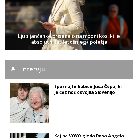
Ljubljančanke prisegajo na modni kos, ki je
absolutni hit letošnjega poletja
Intervju
Spoznajte babico Juša Čopa, ki
je čez noč osvojila Slovenijo
Kaj na VOYO gleda Rosa Angela