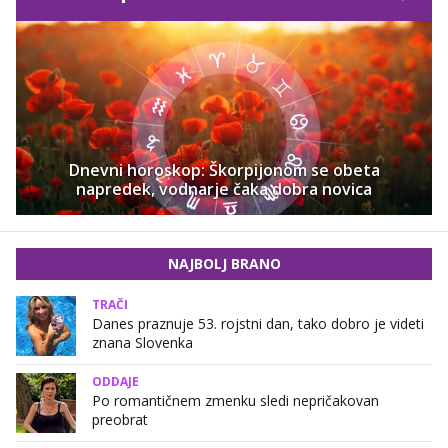
Dnevni horoskop: Škorpijonom se obeta
napredek, vodnarje čaka dobra novica
NAJBOLJ BRANO
TRAČI
Danes praznuje 53. rojstni dan, tako dobro je videti
znana Slovenka
ODDAJE
Po romantičnem zmenku sledi nepričakovan
preobrat