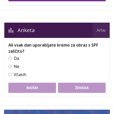
Anketa
Arhiv
Ali vsak dan uporabljate kremo za obraz s SPF
zaščito?
Da
Ne
Včasih
MOŠKI
ŽENSKA