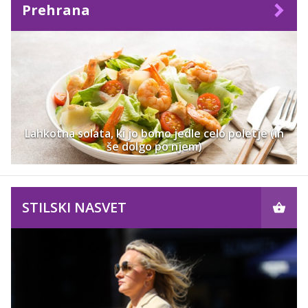
Prehrana
Lahkotna solata, ki jo bomo jedle celo poletje (in
še dolgo po njem)
STILSKI NASVET