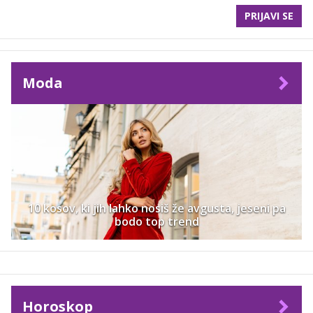
PRIJAVI SE
Moda
10 kosov, ki jih lahko nosiš že avgusta, jeseni pa
bodo top trend
Horoskop