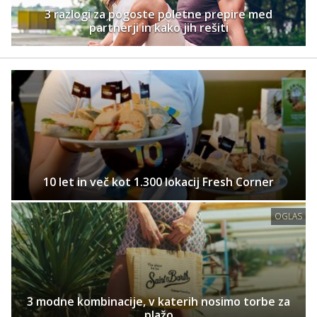
3 razlogi za pogoste poletne prepire med
partnerji in kako jih rešiti
10 let in več kot 1.300 lokacij Fresh Corner
OGLAS
3 modne kombinacije, v katerih nosimo torbe za
plažo