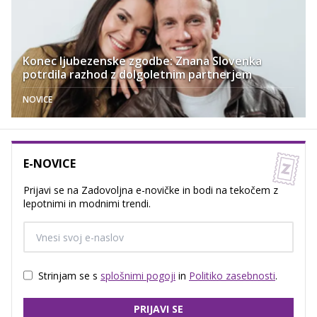
Konec ljubezenske zgodbe: Znana Slovenka
potrdila razhod z dolgoletnim partnerjem
NOVICE
E-NOVICE
Prijavi se na Zadovoljna e-novičke in bodi na tekočem z
lepotnimi in modnimi trendi.
Strinjam se s
splošnimi pogoji
in
Politiko zasebnosti
.
PRIJAVI SE