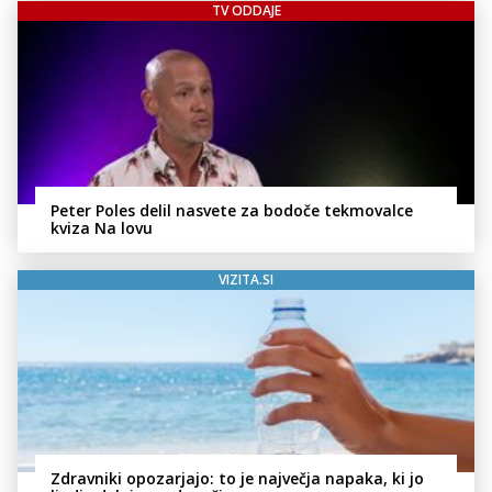
TV ODDAJE
Peter Poles delil nasvete za bodoče tekmovalce
kviza Na lovu
VIZITA.SI
Zdravniki opozarjajo: to je največja napaka, ki jo