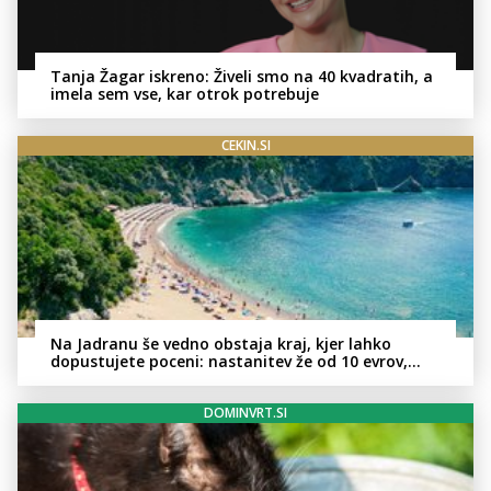
Tanja Žagar iskreno: Živeli smo na 40 kvadratih, a
imela sem vse, kar otrok potrebuje
CEKIN.SI
Na Jadranu še vedno obstaja kraj, kjer lahko
dopustujete poceni: nastanitev že od 10 evrov,
kosilo za pet evrov
DOMINVRT.SI