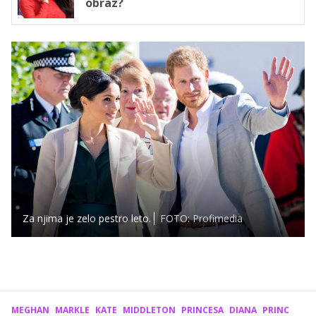
obraz?
Za njima je zelo pestro leto.
FOTO: Profimedia
MEGHAN
MARKLE
KATE
MIDDLETON
PRINCESA
DIANA
PRINC