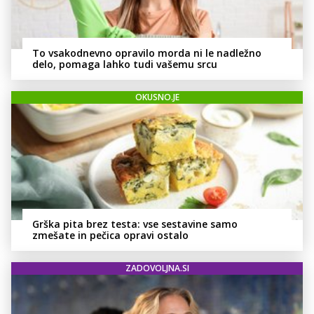
To vsakodnevno opravilo morda ni le nadležno
delo, pomaga lahko tudi vašemu srcu
OKUSNO.JE
Grška pita brez testa: vse sestavine samo
zmešate in pečica opravi ostalo
ZADOVOLJNA.SI