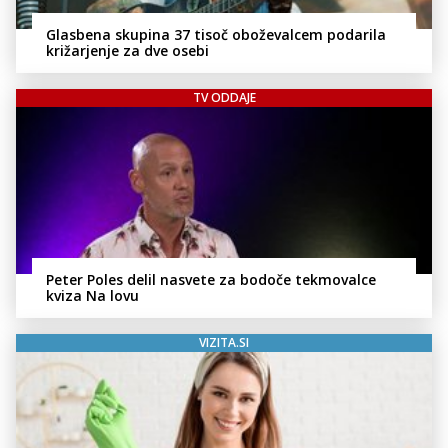
Glasbena skupina 37 tisoč oboževalcem podarila
križarjenje za dve osebi
TV ODDAJE
Peter Poles delil nasvete za bodoče tekmovalce
kviza Na lovu
VIZITA.SI