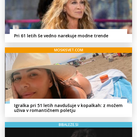
Pri 61 letih še vedno narekuje modne trende
MOSKISVET.COM
Igralka pri 51 letih navdušuje v kopalkah: z možem
uživa v romantičnem poletju
BIBALEZE.SI