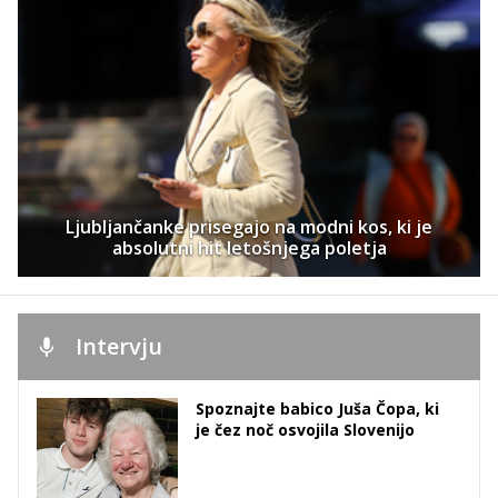
Ljubljančanke prisegajo na modni kos, ki je
absolutni hit letošnjega poletja
Intervju
Spoznajte babico Juša Čopa, ki
je čez noč osvojila Slovenijo