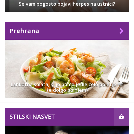
Se vam pogosto pojavi herpes na ustnici?
Prehrana
Lahkotna solata, ki jo bomo jedle celo poletje (in
še dolgo po njem)
STILSKI NASVET