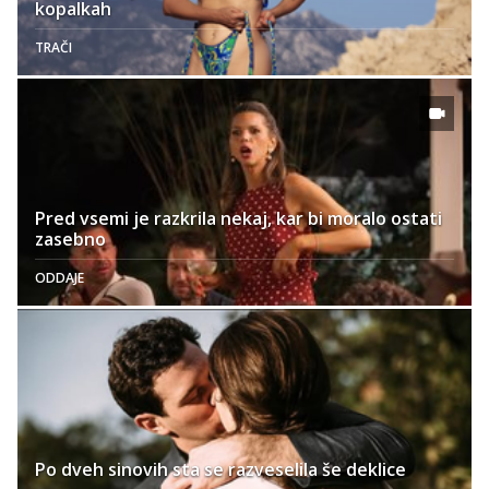
kopalkah
TRAČI
Pred vsemi je razkrila nekaj, kar bi moralo ostati
zasebno
ODDAJE
Po dveh sinovih sta se razveselila še deklice