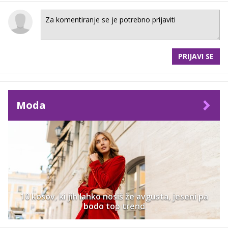
PRIJAVI SE
Moda
10 kosov, ki jih lahko nosiš že avgusta, jeseni pa
bodo top trend