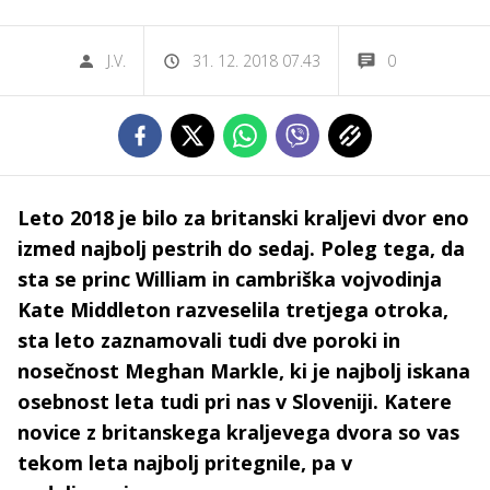
J.V.
31. 12. 2018 07.43
0
Leto 2018 je bilo za britanski kraljevi dvor eno
izmed najbolj pestrih do sedaj. Poleg tega, da
sta se princ William in cambriška vojvodinja
Kate Middleton razveselila tretjega otroka,
sta leto zaznamovali tudi dve poroki in
nosečnost Meghan Markle, ki je najbolj iskana
osebnost leta tudi pri nas v Sloveniji. Katere
novice z britanskega kraljevega dvora so vas
tekom leta najbolj pritegnile, pa v