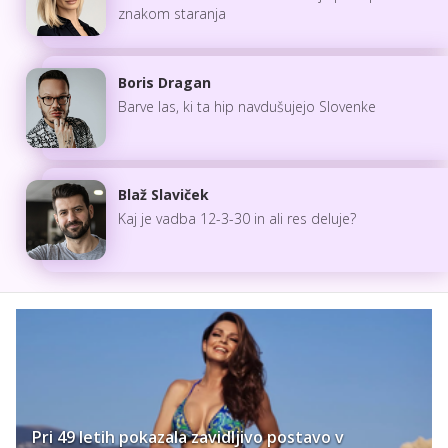
znakom staranja
Boris Dragan
Barve las, ki ta hip navdušujejo Slovenke
Blaž Slaviček
Kaj je vadba 12-3-30 in ali res deluje?
Pri 49 letih pokazala zavidljivo postavo v