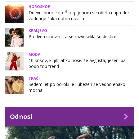
HOROSKOP
Dnevni horoskop: Škorpijonom se obeta napredek,
vodnarje čaka dobra novica
KRALJEVO
Po dveh sinovih sta se razveselila še deklice
MODA
10 kosov, ki jih lahko nosiš že avgusta, jeseni pa
bodo top trend
TRAČI
Sedem let po poroki je ljubezen še vedno enako
močna
Odnosi