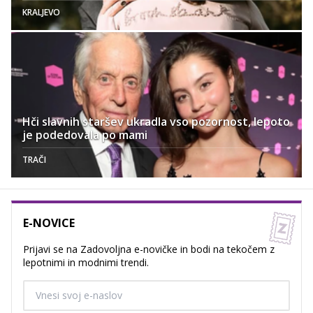
KRALJEVO
Hči slavnih staršev ukradla vso pozornost, lepoto
je podedovala po mami
TRAČI
E-NOVICE
Prijavi se na Zadovoljna e-novičke in bodi na tekočem z
lepotnimi in modnimi trendi.