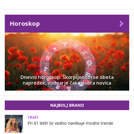
Horoskop
Dnevni horoskop: Škorpijonom se obeta
napredek, vodnarje čaka dobra novica
NAJBOLJ BRANO
TRAČI
Pri 61 letih še vedno narekuje modne trende