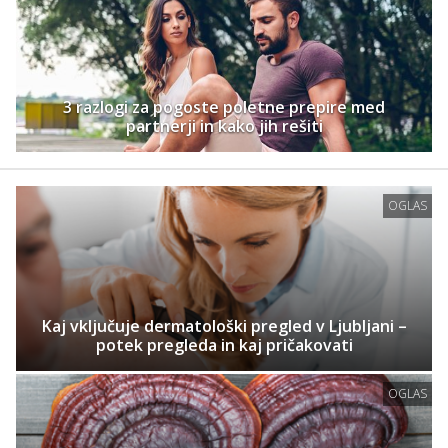
3 razlogi za pogoste poletne prepire med
partnerji in kako jih rešiti
OGLAS
Kaj vključuje dermatološki pregled v Ljubljani –
potek pregleda in kaj pričakovati
OGLAS