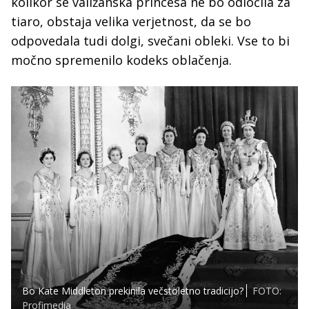
kolikor se valižanska princesa ne bo odločila za
tiaro, obstaja velika verjetnost, da se bo
odpovedala tudi dolgi, svečani obleki. Vse to bi
močno spremenilo kodeks oblačenja.
Bo Kate Middleton prekinila večstoletno tradicijo?
FOTO:
Profimedia