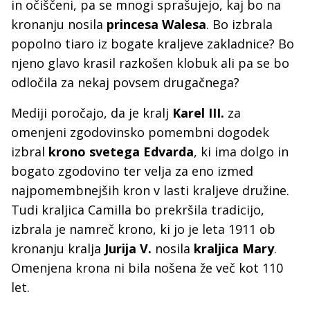
in očiščeni, pa se mnogi sprašujejo, kaj bo na
kronanju nosila
princesa Walesa
. Bo izbrala
popolno tiaro iz bogate kraljeve zakladnice? Bo
njeno glavo krasil razkošen klobuk ali pa se bo
odločila za nekaj povsem drugačnega?
Mediji poročajo, da je kralj
Karel III.
za
omenjeni zgodovinsko pomembni dogodek
izbral
krono svetega Edvarda
, ki ima dolgo in
bogato zgodovino ter velja za eno izmed
najpomembnejših kron v lasti kraljeve družine.
Tudi kraljica Camilla bo prekršila tradicijo,
izbrala je namreč krono, ki jo je leta 1911 ob
kronanju kralja
Jurija V.
nosila
kraljica Mary
.
Omenjena krona ni bila nošena že več kot 110
let.