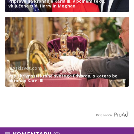
Priprave na kronanje Karla III. v polnem teku,
vključena tudi Harry in Meghan
Moskisvet.com
Vse skrivnosti krone svetega Edvarda, s katero bo
okronan Karel III.
Priporoča