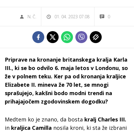
N. Č.
01. 04. 2023 07.08
0
Priprave na kronanje britanskega kralja Karla
III., ki se bo odvilo 6. maja letos v Londonu, so
že v polnem teku. Ker pa od kronanja kraljice
Elizabete II. mineva že 70 let, se mnogi
sprašujejo, kakšni bodo modni trendi na
prihajajočem zgodovinskem dogodku?
Medtem ko je znano, da bosta
kralj Charles III.
in
kraljica Camilla
nosila kroni, ki sta že izbrani