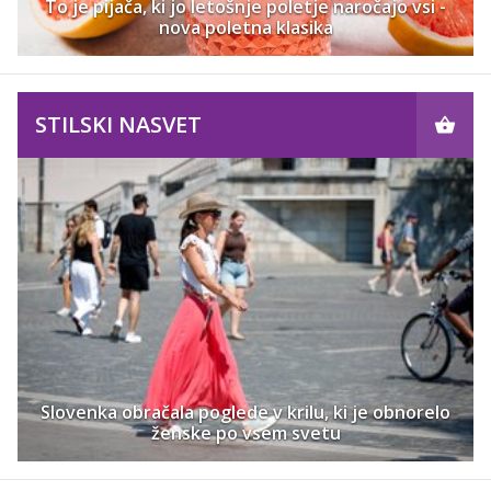
To je pijača, ki jo letošnje poletje naročajo vsi -
nova poletna klasika
STILSKI NASVET
Slovenka obračala poglede v krilu, ki je obnorelo
ženske po vsem svetu