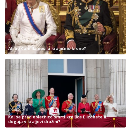
Zadovoljna.si
Ali bo Camilla nosila kraljičino krono?
24ur.com
Kaj se pred obletnico smrti kraljice Elizabete II.
dogaja v kraljevi družini?