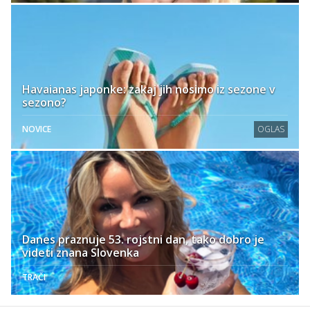
Havaianas japonke: zakaj jih nosimo iz sezone v
sezono?
NOVICE
OGLAS
Danes praznuje 53. rojstni dan, tako dobro je
videti znana Slovenka
TRAČI