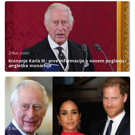
24ur.com
Kronanje Karla III.: prve informacije o novem poglavju
angleške monarhije
24ur.com