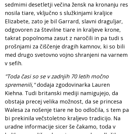
sedmimi desetletji večina žensk na kronanju res
nosila tiare, vključno s služkinjami kraljice
Elizabete, zato je bil Garrard, slavni draguljar,
odgovoren za številne tiare in kraljeve krone,
takrat popolnoma zasut z naročili in pa tudi s
prošnjami za čiščenje dragih kamnov, ki so bili
med drugo svetovno vojno shranjeni na varnem
v sefih.
"Toda časi so se v zadnjih 70 letih močno
spremenili,"
dodaja zgodovinarka Lauren
Kiehna. Tudi britanski mediji namigujejo, da
obstaja precej velika možnost, da se princesa
Walesa za nošenje tiare ne bo odločila, s tem pa
bi prekinila večstoletno kraljevo tradicijo. Na
uradne informacije sicer še čakamo, toda v