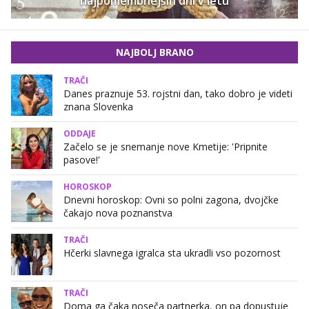
najpomembnejših dni v letu
NAJBOLJ BRANO
TRAČI
Danes praznuje 53. rojstni dan, tako dobro je videti
znana Slovenka
ODDAJE
Začelo se je snemanje nove Kmetije: 'Pripnite
pasove!'
HOROSKOP
Dnevni horoskop: Ovni so polni zagona, dvojčke
čakajo nova poznanstva
TRAČI
Hčerki slavnega igralca sta ukradli vso pozornost
TRAČI
Doma ga čaka noseča partnerka, on pa dopustuje