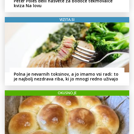
Peter Poles delil nasvete za bodoče tekmovalce
kviza Na lovu
VIZITA.SI
Polna je nevarnih toksinov, a jo imamo vsi radi: to
je najbolj nezdrava riba, ki jo mnogi redno uživajo
OKUSNO.JE