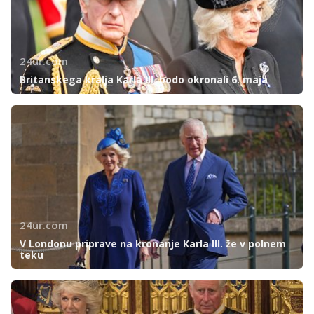
24ur.com
Britanskega kralja Karla III. bodo okronali 6. maja
24ur.com
V Londonu priprave na kronanje Karla III. že v polnem
teku