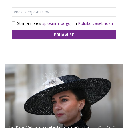
Strinjam se s
splošnimi pogoji
in
Politiko zasebnosti
.
PRIJAVI SE
Bo Kate Middleton prekinila večstoletno tradicijo?
FOTO: