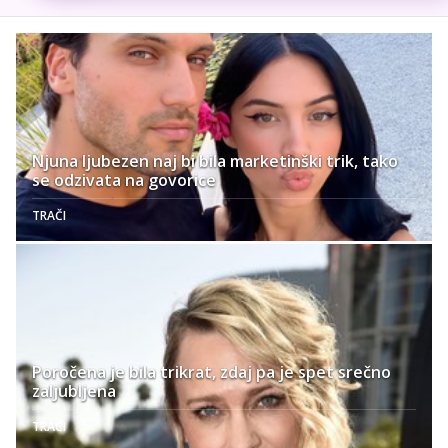
Njuna ljubezen naj bi bila marketinški trik, tako
se odzivata na govorice
TRAČI
Poročena je bila trikrat, zdaj pa je spet srečno
zaljubljena
TRAČI