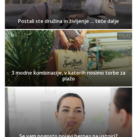
Postali ste družina in življenje ... teče dalje
OGLAS
3 modne kombinacije, v katerih nosimo torbe za
plažo
Se vam pogosto pojavi herpes na ustnici?