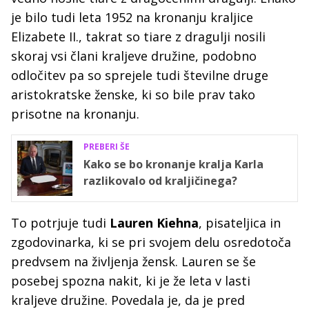
je bilo tudi leta 1952 na kronanju kraljice
Elizabete II., takrat so tiare z dragulji nosili
skoraj vsi člani kraljeve družine, podobno
odločitev pa so sprejele tudi številne druge
aristokratske ženske, ki so bile prav tako
prisotne na kronanju.
PREBERI ŠE
Kako se bo kronanje kralja Karla
razlikovalo od kraljičinega?
To potrjuje tudi
Lauren Kiehna
, pisateljica in
zgodovinarka, ki se pri svojem delu osredotoča
predvsem na življenja žensk. Lauren se še
posebej spozna nakit, ki je že leta v lasti
kraljeve družine. Povedala je, da je pred