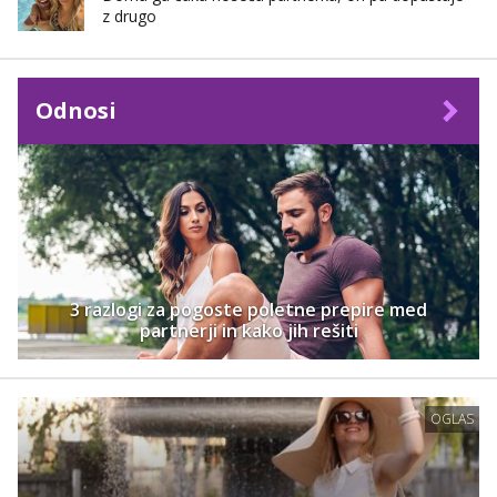
z drugo
Odnosi
3 razlogi za pogoste poletne prepire med
partnerji in kako jih rešiti
OGLAS