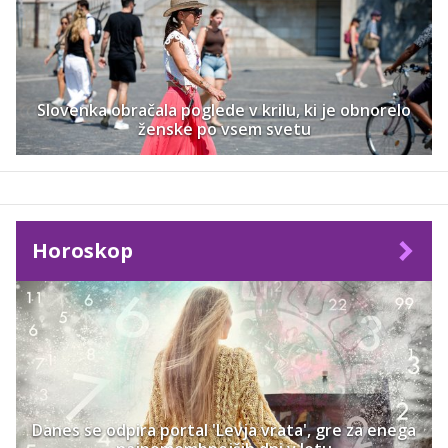
Slovenka obračala poglede v krilu, ki je obnorelo
ženske po vsem svetu
Horoskop
Danes se odpira portal 'Levja vrata', gre za enega