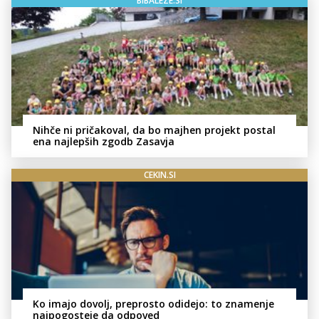
BIBALEZE.SI
Nihče ni pričakoval, da bo majhen projekt postal
ena najlepših zgodb Zasavja
CEKIN.SI
Ko imajo dovolj, preprosto odidejo: to znamenje
najpogosteje da odpoved