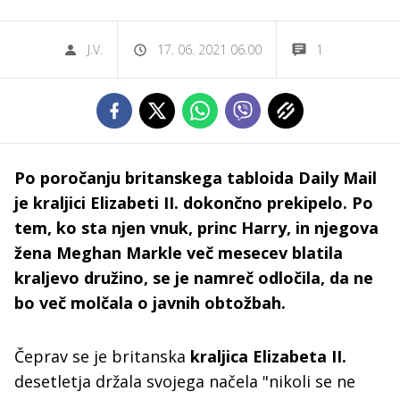
J.V.
17. 06. 2021 06.00
1
Po poročanju britanskega tabloida Daily Mail
je kraljici Elizabeti II. dokončno prekipelo. Po
tem, ko sta njen vnuk, princ Harry, in njegova
žena Meghan Markle več mesecev blatila
kraljevo družino, se je namreč odločila, da ne
bo več molčala o javnih obtožbah.
Čeprav se je britanska
kraljica Elizabeta II.
desetletja držala svojega načela "nikoli se ne