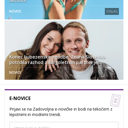
sezono?
NOVICE
OGLAS
Konec ljubezenske zgodbe: Znana Slovenka
potrdila razhod z dolgoletnim partnerjem
NOVICE
E-NOVICE
Prijavi se na Zadovoljna e-novičke in bodi na tekočem z
lepotnimi in modnimi trendi.