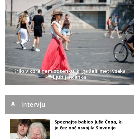
Krilo v koralnem odtenku, ki ga želi imeti vsaka
Ljubljančanka
Intervju
Spoznajte babico Juša Čopa, ki
je čez noč osvojila Slovenijo