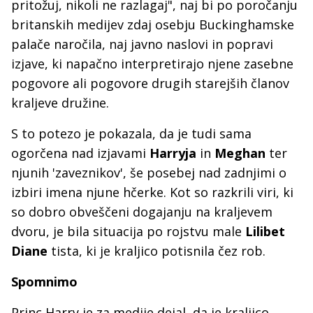
pritožuj, nikoli ne razlagaj", naj bi po poročanju
britanskih medijev zdaj osebju Buckinghamske
palače naročila, naj javno naslovi in popravi
izjave, ki napačno interpretirajo njene zasebne
pogovore ali pogovore drugih starejših članov
kraljeve družine.
S to potezo je pokazala, da je tudi sama
ogorčena nad izjavami
Harryja
in
Meghan
ter
njunih 'zaveznikov', še posebej nad zadnjimi o
izbiri imena njune hčerke. Kot so razkrili viri, ki
so dobro obveščeni dogajanju na kraljevem
dvoru, je bila situacija po rojstvu male
Lilibet
Diane
tista, ki je kraljico potisnila čez rob.
Spomnimo
Princ Harry je za medije dejal, da je kraljico