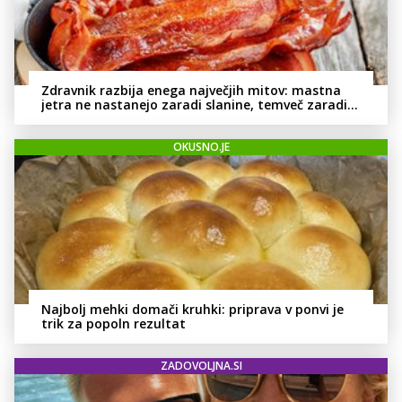
Zdravnik razbija enega največjih mitov: mastna
jetra ne nastanejo zaradi slanine, temveč zaradi
živila, ki ga imamo vsi radi
OKUSNO.JE
Najbolj mehki domači kruhki: priprava v ponvi je
trik za popoln rezultat
ZADOVOLJNA.SI