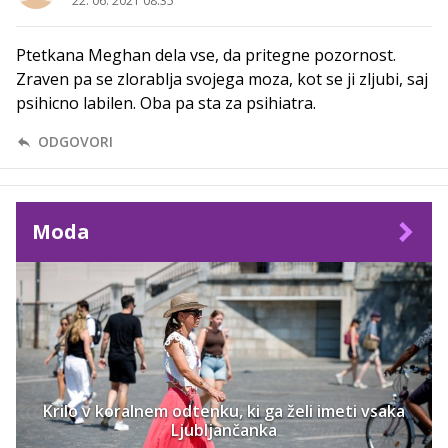
22. 06. 2021 08.35
Ptetkana Meghan dela vse, da pritegne pozornost.
Zraven pa se zlorablja svojega moza, kot se ji zljubi, saj
psihicno labilen. Oba pa sta za psihiatra.
ODGOVORI
Moda
Krilo v koralnem odtenku, ki ga želi imeti vsaka
Ljubljančanka