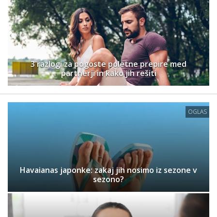
3 razlogi za pogoste poletne prepire med
partnerji in kako jih rešiti
OGLAS
Havaianas japonke: zakaj jih nosimo iz sezone v
sezono?