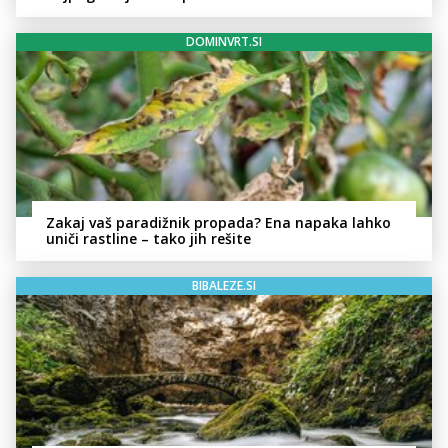
DOMINVRT.SI
Zakaj vaš paradižnik propada? Ena napaka lahko
uniči rastline – tako jih rešite
BIBALEZE.SI