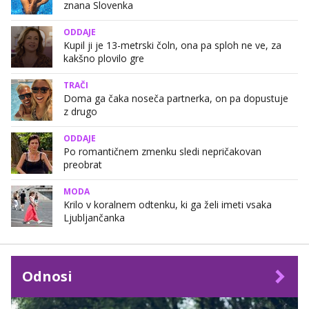
znana Slovenka
ODDAJE
Kupil ji je 13-metrski čoln, ona pa sploh ne ve, za
kakšno plovilo gre
TRAČI
Doma ga čaka noseča partnerka, on pa dopustuje
z drugo
ODDAJE
Po romantičnem zmenku sledi nepričakovan
preobrat
MODA
Krilo v koralnem odtenku, ki ga želi imeti vsaka
Ljubljančanka
Odnosi