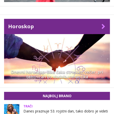
Horoskop
Dnevni horoskop: Bike čaka strasten večer, pri
tehtnicah bo vladala romantika
NAJBOLJ BRANO
TRAČI
Danes praznuje 53. rojstni dan, tako dobro je videti