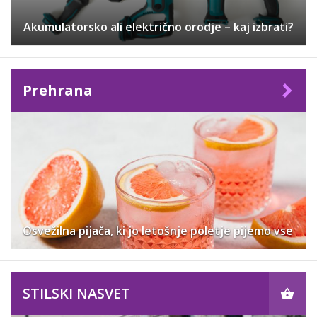
Akumulatorsko ali električno orodje – kaj izbrati?
Prehrana
Osvežilna pijača, ki jo letošnje poletje pijemo vse
STILSKI NASVET