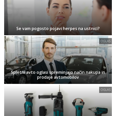
Se vam pogosto pojavi herpes na ustnici?
OGLAS
Spletni avto oglasi spreminjajo način nakupa in
prodaje avtomobilov
OGLAS