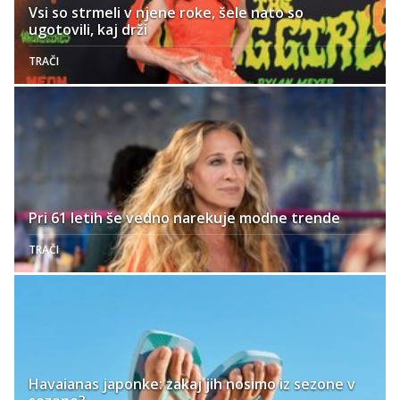
Vsi so strmeli v njene roke, šele nato so
ugotovili, kaj drži
TRAČI
Pri 61 letih še vedno narekuje modne trende
TRAČI
Havaianas japonke: zakaj jih nosimo iz sezone v