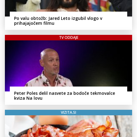
Po valu obtožb: Jared Leto izgubil vlogo v
prihajajočem filmu
TV ODDAJE
Peter Poles delil nasvete za bodoče tekmovalce
kviza Na lovu
VIZITA.SI