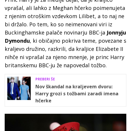
vprašal, ali lahko z Meghan hčerko poimenujeta
z njenim otroškim vzdevkom Lilibet, a to naj ne
bi držalo. Po tem, ko so neimenovani viri iz
Buckinghamske palače novinarju BBC-ja
Jonnyju
Dymondu
, ki običajno pokriva teme, povezane s
kraljevo družino, razkrili, da kraljice Elizabete II
nihče ni vprašal za njeno mnenje, je princ Harry
britanskemu BBC-ju že napovedal tožbo.
PREBERI ŠE
Nov škandal na kraljevem dvoru:
Harry grozi s tožbami zaradi imena
hčerke