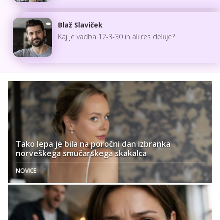
Blaž Slaviček
Kaj je vadba 12-3-30 in ali res deluje?
Tako lepa je bila na poročni dan izbranka
norveškega smučarskega skakalca
NOVICE