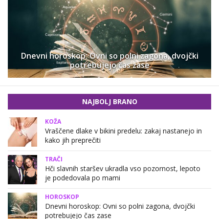
Dnevni horoskop: Ovni so polni zagona, dvojčki
potrebujejo čas zase
NAJBOLJ BRANO
KOŽA
Vraščene dlake v bikini predelu: zakaj nastanejo in
kako jih preprečiti
TRAČI
Hči slavnih staršev ukradla vso pozornost, lepoto
je podedovala po mami
HOROSKOP
Dnevni horoskop: Ovni so polni zagona, dvojčki
potrebujejo čas zase