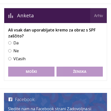
Anketa
Arhiv
Ali vsak dan uporabljate kremo za obraz s SPF
zaščito?
Da
Ne
Včasih
MOŠKI
ŽENSKA
Facebook
Sledite nam na Facebook strani Zadovoljna.si