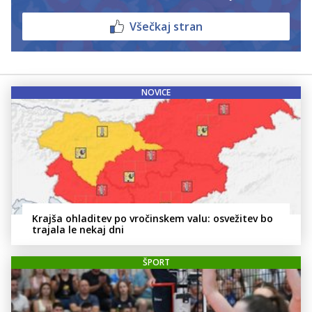
Všečkaj stran
NOVICE
Krajša ohladitev po vročinskem valu: osvežitev bo
trajala le nekaj dni
ŠPORT