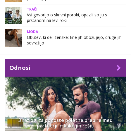
TRAČI
Vsi govorijo o skrivni poroki, opazili so ju s
prstanom na levi roki
MODA
Obutev, ki deli ženske: Ene jih obožujejo, druge jih
sovražijo
Odnosi
3 razlogi za pogoste poletne prepire med
partnerji in kako jih rešiti