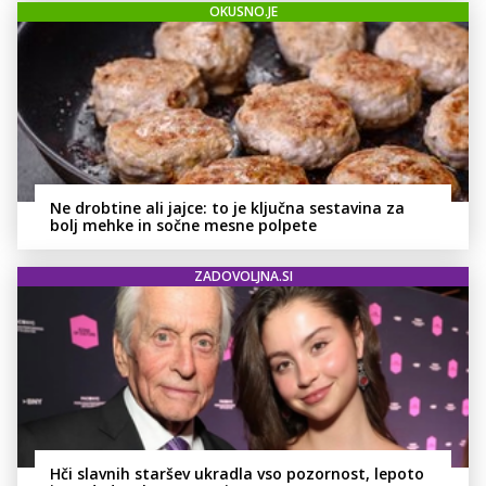
OKUSNO.JE
Ne drobtine ali jajce: to je ključna sestavina za
bolj mehke in sočne mesne polpete
ZADOVOLJNA.SI
Hči slavnih staršev ukradla vso pozornost, lepoto