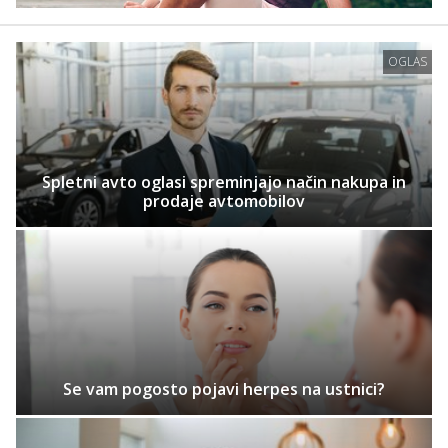
OGLAS
Spletni avto oglasi spreminjajo način nakupa in
prodaje avtomobilov
Se vam pogosto pojavi herpes na ustnici?