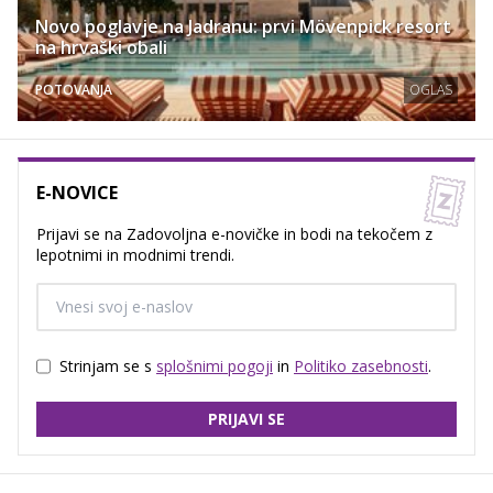
Novo poglavje na Jadranu: prvi Mövenpick resort
na hrvaški obali
POTOVANJA
OGLAS
E-NOVICE
Prijavi se na Zadovoljna e-novičke in bodi na tekočem z
lepotnimi in modnimi trendi.
Strinjam se s
splošnimi pogoji
in
Politiko zasebnosti
.
PRIJAVI SE