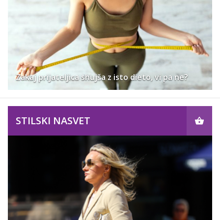
Zakaj prijateljica shujša z isto dieto, vi pa ne?
STILSKI NASVET