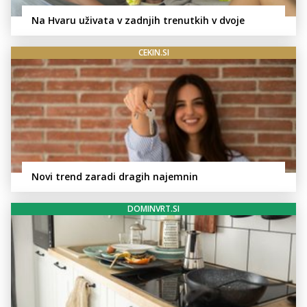
Na Hvaru uživata v zadnjih trenutkih v dvoje
CEKIN.SI
Novi trend zaradi dragih najemnin
DOMINVRT.SI