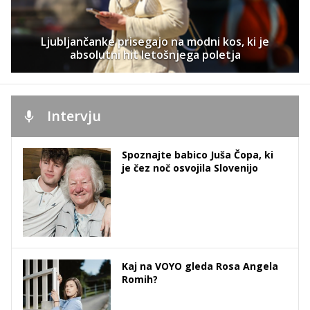
Ljubljančanke prisegajo na modni kos, ki je
absolutni hit letošnjega poletja
Intervju
Spoznajte babico Juša Čopa, ki
je čez noč osvojila Slovenijo
Kaj na VOYO gleda Rosa Angela
Romih?