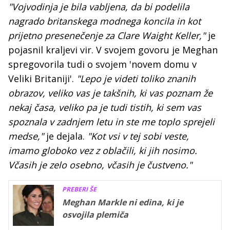
"Vojvodinja je bila vabljena, da bi podelila
nagrado britanskega modnega koncila in kot
prijetno presenečenje za Clare Waight Keller,"
je
pojasnil kraljevi vir. V svojem govoru je Meghan
spregovorila tudi o svojem 'novem domu v
Veliki Britaniji'.
"Lepo je videti toliko znanih
obrazov, veliko vas je takšnih, ki vas poznam že
nekaj časa, veliko pa je tudi tistih, ki sem vas
spoznala v zadnjem letu in ste me toplo sprejeli
medse,"
je dejala.
"Kot vsi v tej sobi veste,
imamo globoko vez z oblačili, ki jih nosimo.
Včasih je zelo osebno, včasih je čustveno."
PREBERI ŠE
Meghan Markle ni edina, ki je
osvojila plemiča