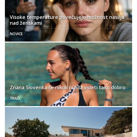
Visoke temperature povečujejo možnost nasilja
nad ženskami
NOVICE
Znana Slovenka še nikoli ni bila videti tako dobro
TRAČI