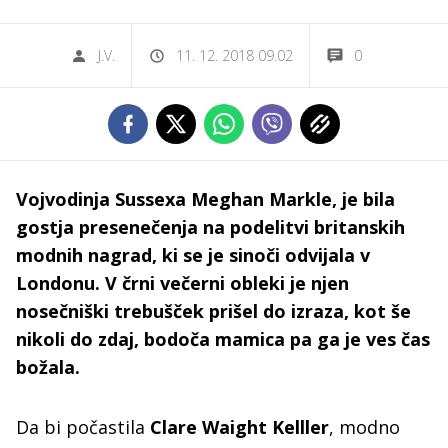
J.V.
11. 12. 2018 09.02
0
Vojvodinja Sussexa Meghan Markle, je bila
gostja presenečenja na podelitvi britanskih
modnih nagrad, ki se je sinoči odvijala v
Londonu. V črni večerni obleki je njen
nosečniški trebušček prišel do izraza, kot še
nikoli do zdaj, bodoča mamica pa ga je ves čas
božala.
Da bi počastila
Clare Waight Kelller
, modno