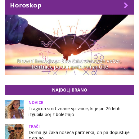
Horoskop
Dnevni horoskop: Bike čaka strasten večer,
Tehtnice pa dan poln romantike
NAJBOLJ BRANO
NOVICE
Tragična smrt znane vplivnice, ki je pri 26 letih
izgubila boj z boleznijo
TRAČI
Doma ga čaka noseča partnerka, on pa dopustuje
z drugo