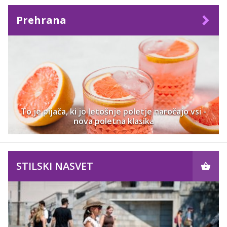
Prehrana
To je pijača, ki jo letošnje poletje naročajo vsi -
nova poletna klasika
STILSKI NASVET