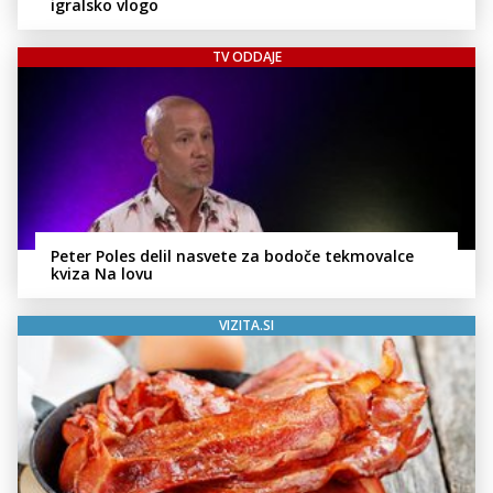
igralsko vlogo
TV ODDAJE
Peter Poles delil nasvete za bodoče tekmovalce
kviza Na lovu
VIZITA.SI