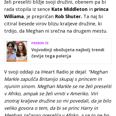
želi preseliti bližje svoji družini, obenem pa bi
rada stopila iz sence
Kate Middleton
in
princa
Williama
, je prepričan
Rob Shuter.
Ta naj bi
citiral besede virov blizu kraljeve družine, ki
trdijo, da Meghan ni srečna na drugem mestu.
PREBERI ŠE
Vojvodinji obožujeta najbolj trendi
čevlje tega poletja
V svoji oddaji za iHeart Radio je dejal:
"Meghan
Markle zapušča Britanijo skupaj s princem in
njunim sinom. Meghan Markle se ne želi preseliti
v Afriko, ampak se želi vrniti v Ameriko. Viri
znotraj kraljeve družine so mi povedali, da je bilo
veliko govora o tem, da bi se princ Harry in
Meghan začasno preselila v Afriko, a se to ne bo