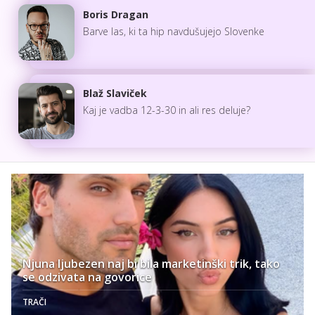
Boris Dragan
Barve las, ki ta hip navdušujejo Slovenke
Blaž Slaviček
Kaj je vadba 12-3-30 in ali res deluje?
Njuna ljubezen naj bi bila marketinški trik, tako
se odzivata na govorice
TRAČI