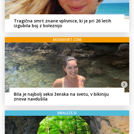
Tragična smrt znane vplivnice, ki je pri 26 letih
izgubila boj z boleznijo
MOSKISVET.COM
Bila je najbolj seksi ženska na svetu, v bikiniju
znova navdušila
BIBALEZE.SI