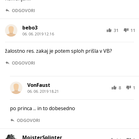
ODGOVORI
bebo3
31
11
06. 06. 2019 12.16
žalostno res. zakaj je potem sploh prišla v VB?
ODGOVORI
VonFaust
8
1
06. 06. 2019 18.21
po princa ... in to dobesedno
ODGOVORI
MojsterSplinter