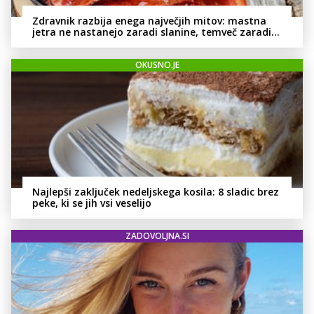
Zdravnik razbija enega največjih mitov: mastna
jetra ne nastanejo zaradi slanine, temveč zaradi
živila, ki ga imamo vsi radi
OKUSNO.JE
Najlepši zaključek nedeljskega kosila: 8 sladic brez
peke, ki se jih vsi veselijo
ZADOVOLJNA.SI