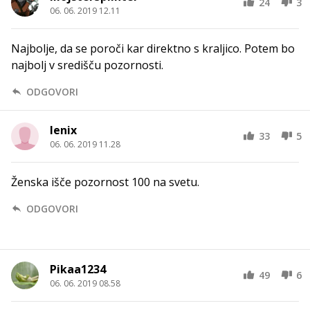
24
3
06. 06. 2019 12.11
Najbolje, da se poroči kar direktno s kraljico. Potem bo
najbolj v središču pozornosti.
ODGOVORI
lenix
33
5
06. 06. 2019 11.28
Ženska išče pozornost 100 na svetu.
ODGOVORI
Pikaa1234
49
6
06. 06. 2019 08.58