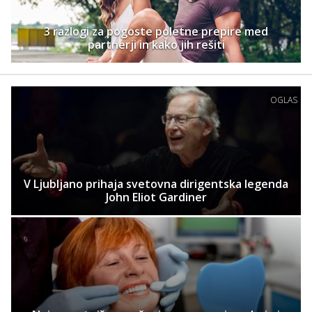
3 razlogi za pogoste poletne prepire med
partnerji in kako jih rešiti
OGLAS
V Ljubljano prihaja svetovna dirigentska legenda
John Eliot Gardiner