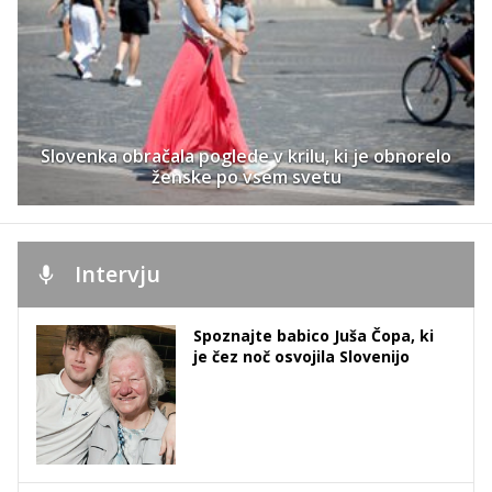
Slovenka obračala poglede v krilu, ki je obnorelo
ženske po vsem svetu
Intervju
Spoznajte babico Juša Čopa, ki
je čez noč osvojila Slovenijo