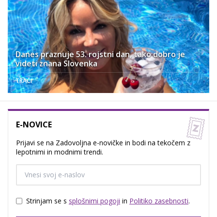
Danes praznuje 53. rojstni dan, tako dobro je
videti znana Slovenka
TRAČI
E-NOVICE
Prijavi se na Zadovoljna e-novičke in bodi na tekočem z
lepotnimi in modnimi trendi.
Strinjam se s
splošnimi pogoji
in
Politiko zasebnosti
.