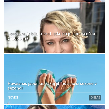
Poročena je bila trikrat, zdaj pa je spet srečno
zaljubljena
TRAČI
Havaianas japonke: zakaj jih nosimo iz sezone v
sezono?
NOVICE
OGLAS