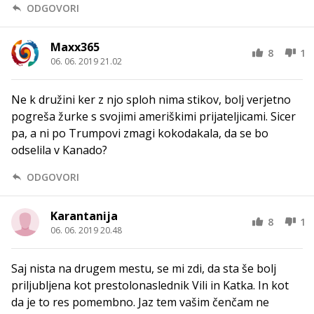
ODGOVORI
Maxx365
8
1
06. 06. 2019 21.02
Ne k družini ker z njo sploh nima stikov, bolj verjetno
pogreša žurke s svojimi ameriškimi prijateljicami. Sicer
pa, a ni po Trumpovi zmagi kokodakala, da se bo
odselila v Kanado?
ODGOVORI
Karantanija
8
1
06. 06. 2019 20.48
Saj nista na drugem mestu, se mi zdi, da sta še bolj
priljubljena kot prestolonaslednik Vili in Katka. In kot
da je to res pomembno. Jaz tem vašim čenčam ne