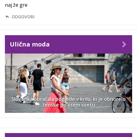
naj že gre
ODGOVORI
Ulična moda
Slovenka obračala poglede v krilu, ki je obnorelo
ženske po vsem svetu