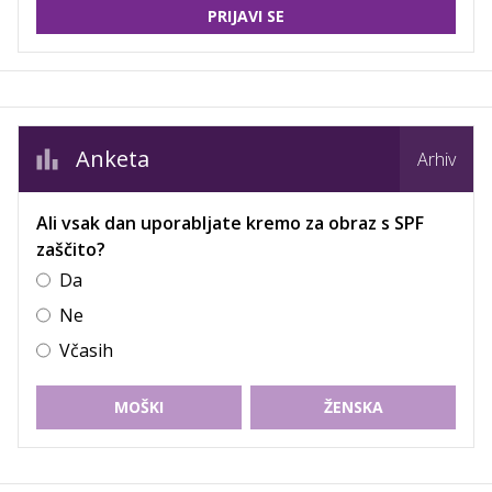
PRIJAVI SE
Anketa
Arhiv
Ali vsak dan uporabljate kremo za obraz s SPF
zaščito?
Da
Ne
Včasih
MOŠKI
ŽENSKA