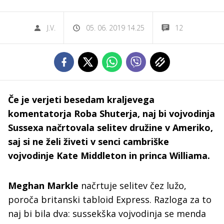
J.V.
05. 06. 2019 14.25
12
Če je verjeti besedam kraljevega
komentatorja Roba Shuterja, naj bi vojvodinja
Sussexa načrtovala selitev družine v Ameriko,
saj si ne želi živeti v senci cambriške
vojvodinje Kate Middleton in princa Williama.
Meghan Markle
načrtuje selitev čez lužo,
poroča britanski tabloid Express. Razloga za to
naj bi bila dva: sussekška vojvodinja se menda