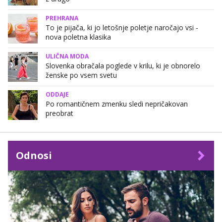
PREHRANA
To je pijača, ki jo letošnje poletje naročajo vsi -
nova poletna klasika
ULIČNA MODA
Slovenka obračala poglede v krilu, ki je obnorelo
ženske po vsem svetu
ODDAJE
Po romantičnem zmenku sledi nepričakovan
preobrat
Odnosi