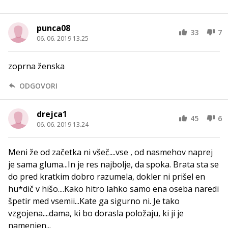
punca08
33
7
06. 06. 2019 13.25
zoprna ženska
ODGOVORI
drejca1
45
6
06. 06. 2019 13.24
Meni že od začetka ni všeč....vse , od nasmehov naprej
je sama gluma...In je res najbolje, da spoka. Brata sta se
do pred kratkim dobro razumela, dokler ni prišel en
hu*dič v hišo....Kako hitro lahko samo ena oseba naredi
špetir med vsemii...Kate ga sigurno ni. Je tako
vzgojena....dama, ki bo dorasla položaju, ki ji je
namenjen...