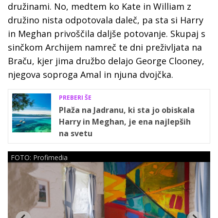
družinami. No, medtem ko Kate in William z
družino nista odpotovala daleč, pa sta si Harry
in Meghan privoščila daljše potovanje. Skupaj s
sinčkom Archijem namreč te dni preživljata na
Braču, kjer jima družbo delajo George Clooney,
njegova soproga Amal in njuna dvojčka.
PREBERI ŠE
Plaža na Jadranu, ki sta jo obiskala
Harry in Meghan, je ena najlepših
na svetu
FOTO: Profimedia