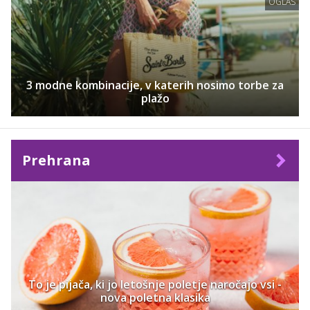
OGLAS
3 modne kombinacije, v katerih nosimo torbe za
plažo
Prehrana
To je pijača, ki jo letošnje poletje naročajo vsi -
nova poletna klasika