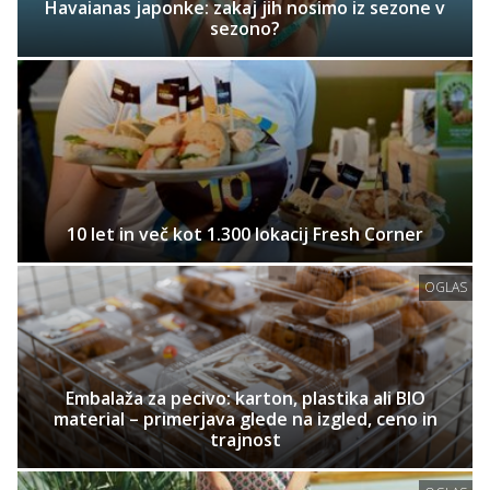
Havaianas japonke: zakaj jih nosimo iz sezone v
sezono?
10 let in več kot 1.300 lokacij Fresh Corner
OGLAS
Embalaža za pecivo: karton, plastika ali BIO
material – primerjava glede na izgled, ceno in
trajnost