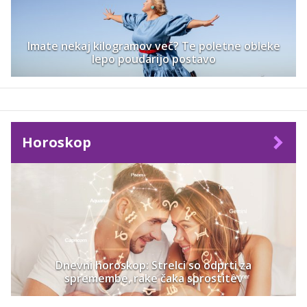
Imate nekaj kilogramov več? Te poletne obleke
lepo poudarijo postavo
Horoskop
Dnevni horoskop: Strelci so odprti za
spremembe, rake čaka sprostitev