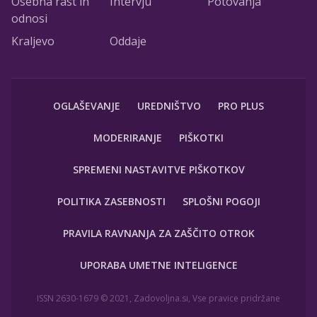
Osebna rast in
Intervju
Potovanja
odnosi
Kraljevo
Oddaje
OGLAŠEVANJE
UREDNIŠTVO
PRO PLUS
MODERIRANJE
PIŠKOTKI
SPREMENI NASTAVITVE PIŠKOTKOV
POLITIKA ZASEBNOSTI
SPLOŠNI POGOJI
PRAVILA RAVNANJA ZA ZAŠČITO OTROK
UPORABA UMETNE INTELIGENCE
ISSN 2630-1679 © 2021, Zadovoljna.si, Vse pravice pridržane