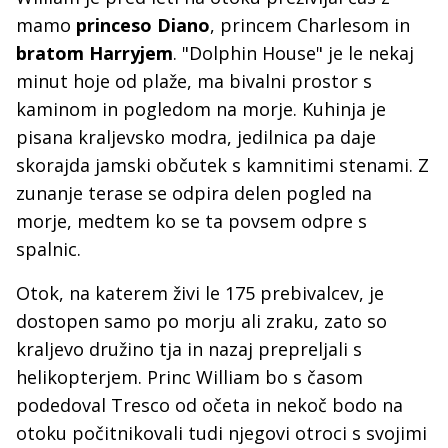
mamo
princeso Diano
, princem Charlesom in
bratom Harryjem
. "Dolphin House" je le nekaj
minut hoje od plaže, ma bivalni prostor s
kaminom in pogledom na morje. Kuhinja je
pisana kraljevsko modra, jedilnica pa daje
skorajda jamski občutek s kamnitimi stenami. Z
zunanje terase se odpira delen pogled na
morje, medtem ko se ta povsem odpre s
spalnic.
Otok, na katerem živi le 175 prebivalcev, je
dostopen samo po morju ali zraku, zato so
kraljevo družino tja in nazaj prepreljali s
helikopterjem. Princ William bo s časom
podedoval Tresco od očeta in nekoč bodo na
otoku počitnikovali tudi njegovi otroci s svojimi