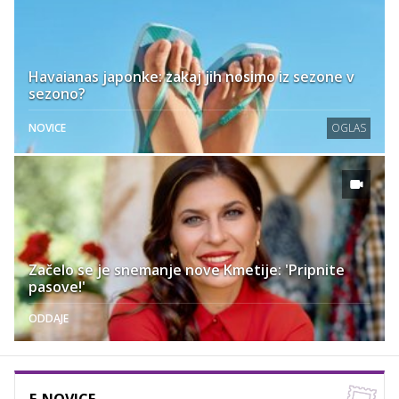
Havaianas japonke: zakaj jih nosimo iz sezone v
sezono?
NOVICE
OGLAS
Začelo se je snemanje nove Kmetije: 'Pripnite
pasove!'
ODDAJE
E-NOVICE