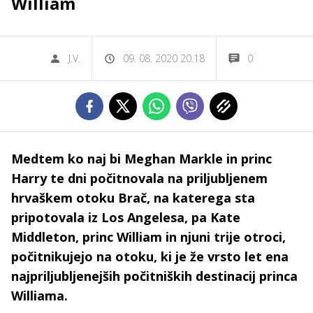
William
J.V.
09. 08. 2020 20.18
0
Medtem ko naj bi Meghan Markle in princ
Harry te dni počitnovala na priljubljenem
hrvaškem otoku Brač, na katerega sta
pripotovala iz Los Angelesa, pa Kate
Middleton, princ William in njuni trije otroci,
počitnikujejo na otoku, ki je že vrsto let ena
najpriljubljenejših počitniških destinacij princa
Williama.