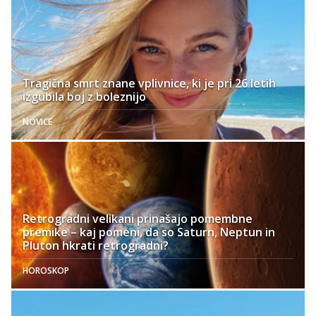
Tragična smrt znane vplivnice, ki je pri 26 letih
izgubila boj z boleznijo
NOVICE
Retrogradni velikani prinašajo pomembne
premike – kaj pomeni, da so Saturn, Neptun in
Pluton hkrati retrogradni?
HOROSKOP