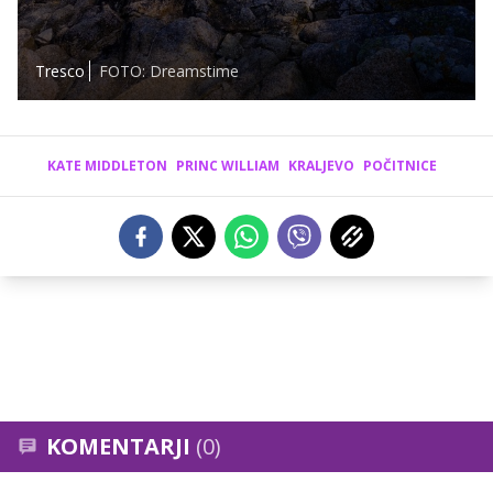
Tresco
FOTO: Dreamstime
KATE MIDDLETON
PRINC WILLIAM
KRALJEVO
POČITNICE
KOMENTARJI
(0)