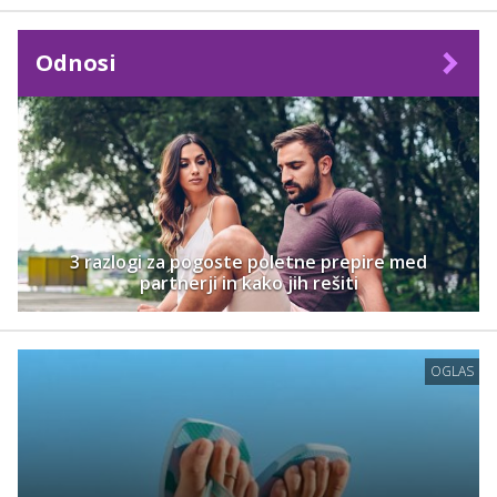
Odnosi
3 razlogi za pogoste poletne prepire med
partnerji in kako jih rešiti
OGLAS