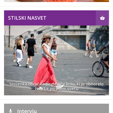
STILSKI NASVET
Slovenka obračala poglede v krilu, ki je obnorelo
ženske po vsem svetu
Intervju