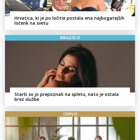
Hrvatica, ki je po ločitvi postala ena najbogatejših
ločenk na svetu
BIBALEZE.SI
Starši so jo prepoznali na spletu, nato je ostala
brez službe
CEKIN.SI