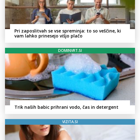
Pri zaposlitvah se vse spreminja: to so veščine, ki
vam lahko prinesejo višjo plačo
DOMINVRT.SI
Trik naših babic prihrani vodo, čas in detergent
VIZITA.SI