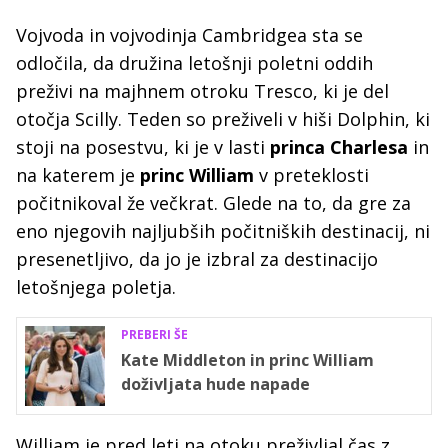
Vojvoda in vojvodinja Cambridgea sta se
odločila, da družina letošnji poletni oddih
preživi na majhnem otroku Tresco, ki je del
otočja Scilly. Teden so preživeli v hiši Dolphin, ki
stoji na posestvu, ki je v lasti
princa Charlesa
in
na katerem je
princ William
v preteklosti
počitnikoval že večkrat. Glede na to, da gre za
eno njegovih najljubših počitniških destinacij, ni
presenetljivo, da jo je izbral za destinacijo
letošnjega poletja.
PREBERI ŠE
Kate Middleton in princ William
doživljata hude napade
William je pred leti na otoku preživljal čas z