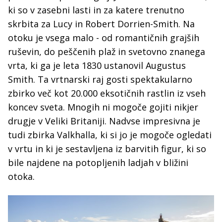
ki so v zasebni lasti in za katere trenutno
skrbita za Lucy in Robert Dorrien-Smith. Na
otoku je vsega malo - od romantičnih grajših
ruševin, do peščenih plaž in svetovno znanega
vrta, ki ga je leta 1830 ustanovil Augustus
Smith. Ta vrtnarski raj gosti spektakularno
zbirko več kot 20.000 eksotičnih rastlin iz vseh
koncev sveta. Mnogih ni mogoče gojiti nikjer
drugje v Veliki Britaniji. Nadvse impresivna je
tudi zbirka Valkhalla, ki si jo je mogoče ogledati
v vrtu in ki je sestavljena iz barvitih figur, ki so
bile najdene na potopljenih ladjah v bližini
otoka.