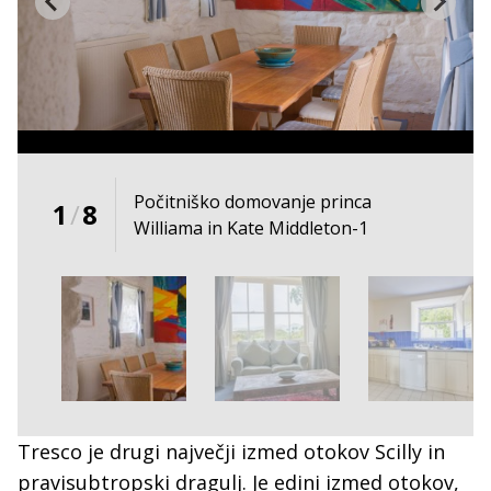
Počitniško domovanje princa
1
/
8
Williama in Kate Middleton-1
Tresco je drugi največji izmed otokov Scilly in
pravisubtropski dragulj. Je edini izmed otokov,