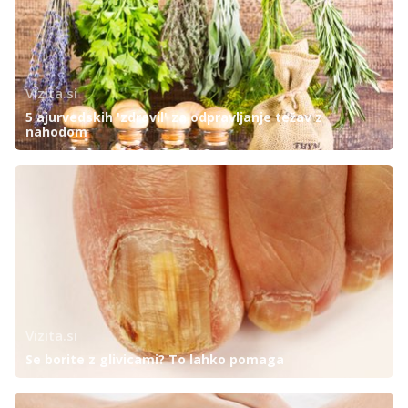
Vizita.si
5 ajurvedskih 'zdravil' za odpravljanje težav z
nahodom
Vizita.si
Se borite z glivicami? To lahko pomaga