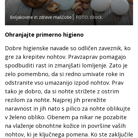
Beljakovine in zdrave maščobe
FOTO: iStock
Ohranjajte primerno higieno
Dobre higienske navade so odličen zaveznik, ko
gre za krepitev nohtov. Pravzaprav pomagajo
spodbuditi rast in zmanjšati lomljenje. Zato je
zelo pomembno, da si redno umivate roke in
odstranite vso umazanijo izpod nohtov. Prav
tako je dobro, da si nohte strižete z ostrim
rezilom za nohte. Najprej jih prerežite
naravnost in jih nato s pilico za nohte oblikujte
v želeno obliko. Obenem pa nikar ne pozabite
na vlaženje obnohtne kožice in površine vaših
nohtov, ki je ključnega pomena. Ko ste zaključile