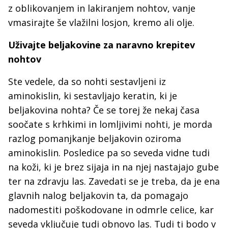
z oblikovanjem in lakiranjem nohtov, vanje
vmasirajte še vlažilni losjon, kremo ali olje.
Uživajte beljakovine za naravno krepitev
nohtov
Ste vedele, da so nohti sestavljeni iz
aminokislin, ki sestavljajo keratin, ki je
beljakovina nohta? Če se torej že nekaj časa
soočate s krhkimi in lomljivimi nohti, je morda
razlog pomanjkanje beljakovin oziroma
aminokislin. Posledice pa so seveda vidne tudi
na koži, ki je brez sijaja in na njej nastajajo gube
ter na zdravju las. Zavedati se je treba, da je ena
glavnih nalog beljakovin ta, da pomagajo
nadomestiti poškodovane in odmrle celice, kar
seveda vključuje tudi obnovo las. Tudi ti bodo v