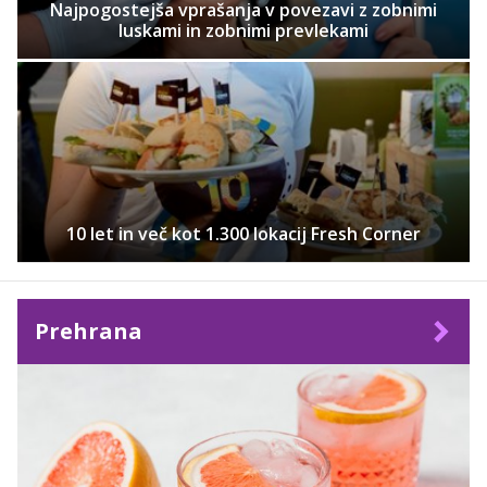
Najpogostejša vprašanja v povezavi z zobnimi
luskami in zobnimi prevlekami
10 let in več kot 1.300 lokacij Fresh Corner
Prehrana