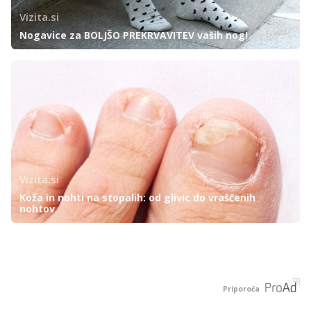
Vizita.si
Nogavice za BOLJŠO PREKRVAVITEV vaših nog!
Vizita.si
Koža in nohti na stopalih: od glivic do vraščenih
nohtov
Priporoča