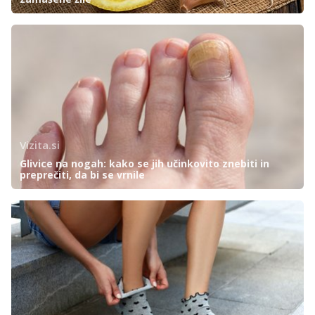
Vizita.si
Glivice na nogah: kako se jih učinkovito znebiti in
preprečiti, da bi se vrnile