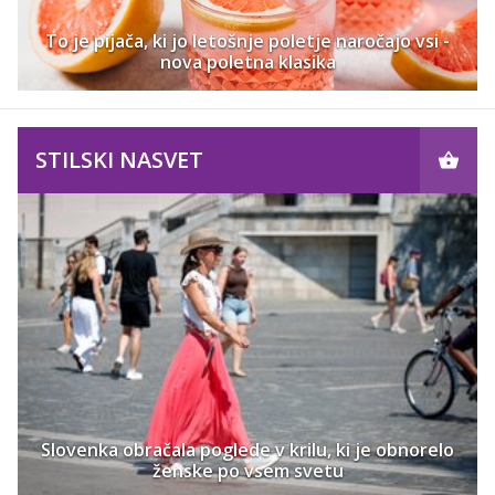
To je pijača, ki jo letošnje poletje naročajo vsi -
nova poletna klasika
STILSKI NASVET
Slovenka obračala poglede v krilu, ki je obnorelo
ženske po vsem svetu