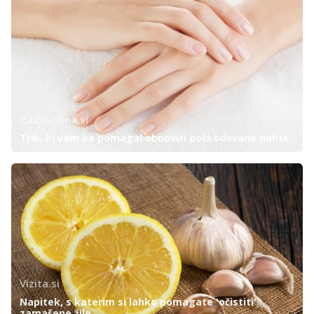
Zadovoljna.si
Trik, ki vam bo pomagal obnoviti poškodovane nohte
Vizita.si
Napitek, s katerim si lahko pomagate 'očistiti'
zamašene žile