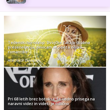
Tedenski horoskop: Dvojčke čakajo drobna
presenečenja, devicam se obeta veliko
romantike
HOROSKOP ZNAMENJA
Pri 68 letih brez botoksa: še vedno prisega na
naravni videz in videti je odlično