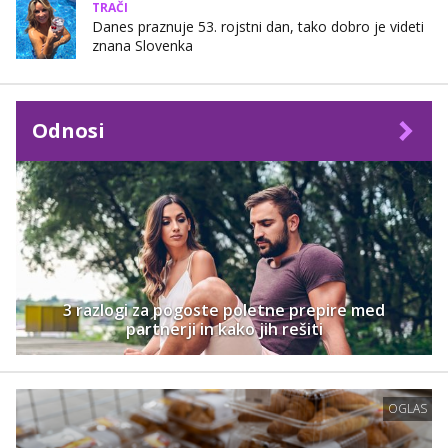
TRAČI
Danes praznuje 53. rojstni dan, tako dobro je videti
znana Slovenka
Odnosi
3 razlogi za pogoste poletne prepire med
partnerji in kako jih rešiti
OGLAS