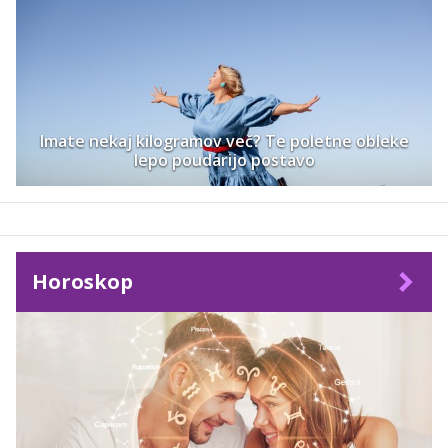
Imate nekaj kilogramov več? Te poletne obleke
lepo poudarijo postavo
Horoskop