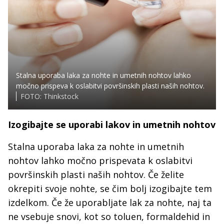
Stalna uporaba laka za nohte in umetnih nohtov lahko
močno prispeva k oslabitvi površinskih plasti naših nohtov.
FOTO: Thinkstock
Izogibajte se uporabi lakov in umetnih nohtov
Stalna uporaba laka za nohte in umetnih
nohtov lahko močno prispevata k oslabitvi
površinskih plasti naših nohtov. Če želite
okrepiti svoje nohte, se čim bolj izogibajte tem
izdelkom. Če že uporabljate lak za nohte, naj ta
ne vsebuje snovi, kot so toluen, formaldehid in