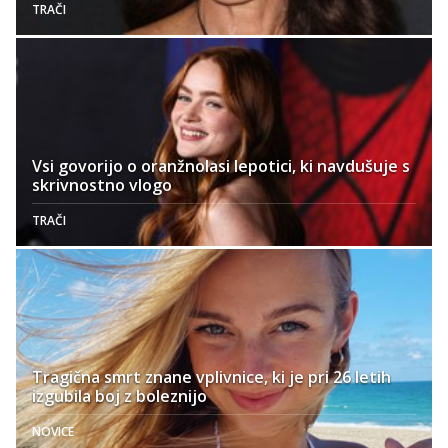
TRAČI
Vsi govorijo o oranžnolasi lepotici, ki navdušuje s
skrivnostno vlogo
TRAČI
Tragična smrt znane vplivnice, ki je pri 26 letih
izgubila boj z boleznijo
NOVICE