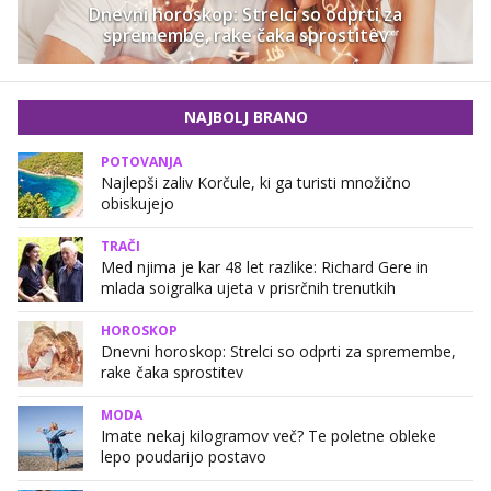
Dnevni horoskop: Strelci so odprti za
spremembe, rake čaka sprostitev
NAJBOLJ BRANO
POTOVANJA
Najlepši zaliv Korčule, ki ga turisti množično
obiskujejo
TRAČI
Med njima je kar 48 let razlike: Richard Gere in
mlada soigralka ujeta v prisrčnih trenutkih
HOROSKOP
Dnevni horoskop: Strelci so odprti za spremembe,
rake čaka sprostitev
MODA
Imate nekaj kilogramov več? Te poletne obleke
lepo poudarijo postavo