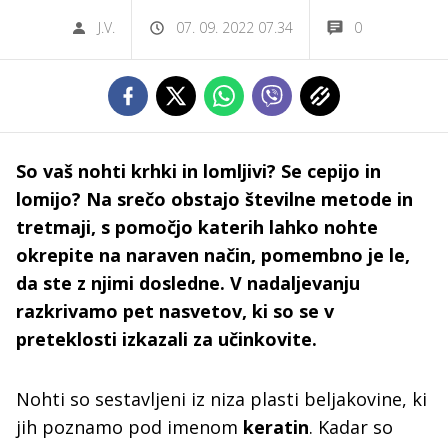
J.V.
07. 09. 2022 07.34
0
So vaš nohti krhki in lomljivi? Se cepijo in
lomijo? Na srečo obstajo številne metode in
tretmaji, s pomočjo katerih lahko nohte
okrepite na naraven način, pomembno je le,
da ste z njimi dosledne. V nadaljevanju
razkrivamo pet nasvetov, ki so se v
preteklosti izkazali za učinkovite.
Nohti so sestavljeni iz niza plasti beljakovine, ki
jih poznamo pod imenom
keratin
. Kadar so