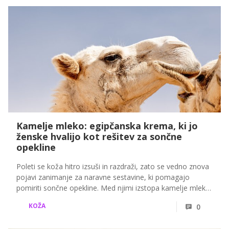
Kamelje mleko: egipčanska krema, ki jo
ženske hvalijo kot rešitev za sončne
opekline
Poleti se koža hitro izsuši in razdraži, zato se vedno znova
pojavi zanimanje za naravne sestavine, ki pomagajo
pomiriti sončne opekline. Med njimi izstopa kamelje mleko,
tradicionalna sestavina iz arabskega sveta, ki jo raziskave
KOŽA
0
povezujejo z regeneracijo in vlaženjem kože po
izpostavljenosti soncu.