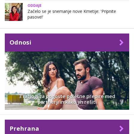
ODDAJE
Začelo se je snemanje nove Kmetije: 'Pripnite
pasove!'
Odnosi
3 razlogi za pogoste poletne prepire med
partnerji in kako jih rešiti
Prehrana