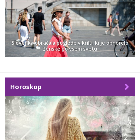
Slovenka obračala poglede v krilu, ki je obnorelo
ženske po vsem svetu
Horoskop