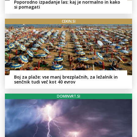
Poporodno izpadanje las: kaj je normalno in kako
si pomagati
CEKIN.SI
Boj za plaže: vse manj brezplačnih, za ležalnik in
senčnik tudi več kot 40 evrov
DOMINVRT.SI