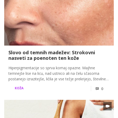
Slovo od temnih madežev: Strokovni
nasveti za poenoten ten kože
Hiperpigmentacije so sprva komaj opazne. Majhne
temnejše lise na licu, nad ustnico ali na čelu sčasoma
postanejo izrazitejše, ličila je vse težje prekrijejo, številne
ženske pa začnejo iskati rešitve v kremah, serumih in
KOŽA
0
estetskih posegih. Zakaj nastanejo, ali jih lahko
zmanjšamo in kaj deluje kot preventiva, pojasnjuje
dermatologinja Nina Jugovar.