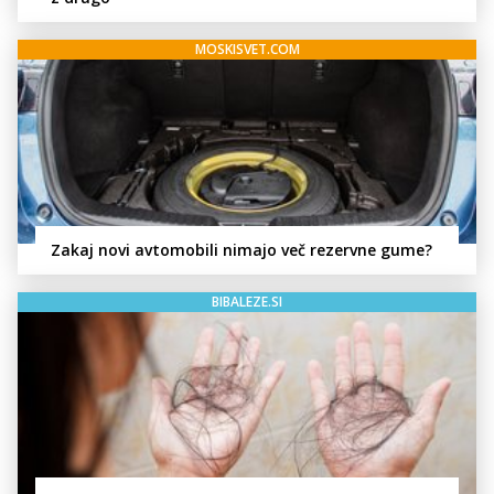
MOSKISVET.COM
Zakaj novi avtomobili nimajo več rezervne gume?
BIBALEZE.SI