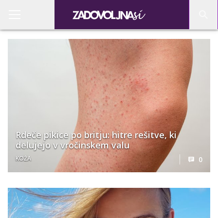
Rdeče pikice po britju: hitre rešitve, ki
delujejo v vročinskem valu
KOŽA
0