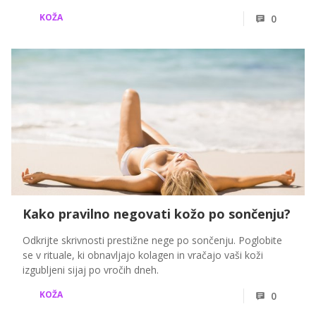
pomembno vlogo. Morska voda in bazenska voda namreč
KOŽA
0
na kožo delujeta povsem drugače, zato tudi nega po
kopanju ne bi smela biti enaka.
Kako pravilno negovati kožo po sončenju?
Odkrijte skrivnosti prestižne nege po sončenju. Poglobite
se v rituale, ki obnavljajo kolagen in vračajo vaši koži
izgubljeni sijaj po vročih dneh.
KOŽA
0