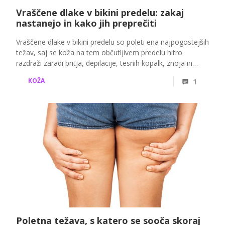
Vraščene dlake v bikini predelu: zakaj
nastanejo in kako jih preprečiti
Vraščene dlake v bikini predelu so poleti ena najpogostejših
težav, saj se koža na tem občutljivem predelu hitro
razdraži zaradi britja, depilacije, tesnih kopalk, znoja in
klora. Dermatologi opozarjajo, da se vraščene dlake
KOŽA
1
pojavijo, ko dlaka ne more normalno izrasti na površje,
temveč se ujame pod kožo in povzroči vnetje, rdečico ali
bolečo bunkico.
Poletna težava, s katero se sooča skoraj