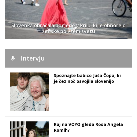
Slovenka obračala poglede v krilu, ki je obnorelo
ženske po vsem svetu
Intervju
Spoznajte babico Juša Čopa, ki
je čez noč osvojila Slovenijo
Kaj na VOYO gleda Rosa Angela
Romih?