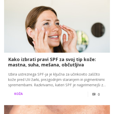
Kako izbrati pravi SPF za svoj tip kože:
mastna, suha, mešana, občutljiva
Izbira ustreznega SPF-ja je ključna za učinkovito zaščito
kože pred UV-žarki, prezgodnjim staranjem in pigmentnimi
spremembami. Razkrivamo, kateri SPF je najprimernejši za
mastno, suho, mešano ali občutljivo kožo ter katere
KOŽA
0
teksture zagotavljajo optimalno zaščito v poletnih
mesecih.