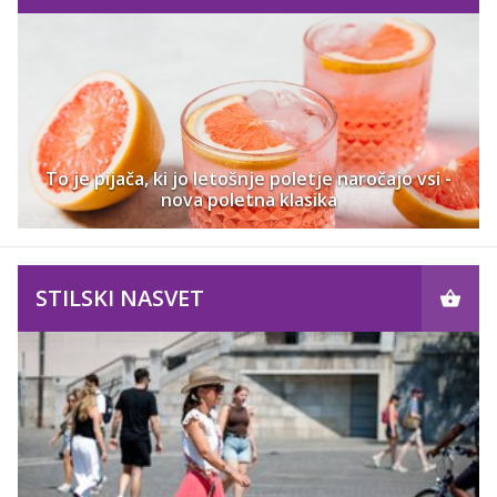
To je pijača, ki jo letošnje poletje naročajo vsi -
nova poletna klasika
STILSKI NASVET