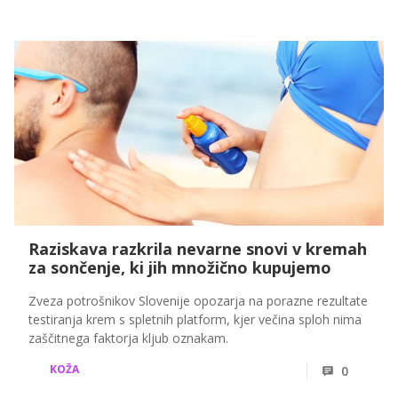
Raziskava razkrila nevarne snovi v kremah
za sončenje, ki jih množično kupujemo
Zveza potrošnikov Slovenije opozarja na porazne rezultate
testiranja krem s spletnih platform, kjer večina sploh nima
zaščitnega faktorja kljub oznakam.
KOŽA
0