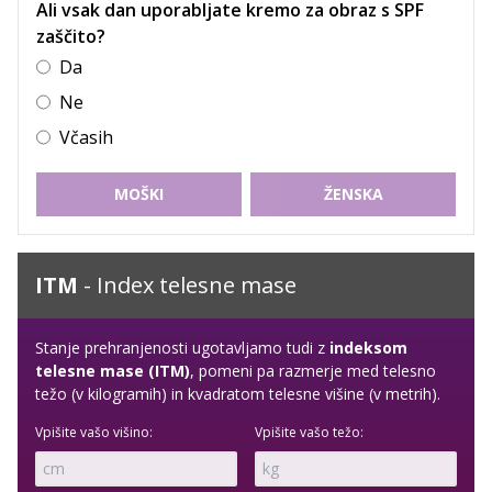
Ali vsak dan uporabljate kremo za obraz s SPF
zaščito?
Da
Ne
Včasih
MOŠKI
ŽENSKA
ITM
- Index telesne mase
Stanje prehranjenosti ugotavljamo tudi z
indeksom
telesne mase (ITM)
, pomeni pa razmerje med telesno
težo (v kilogramih) in kvadratom telesne višine (v metrih).
Vpišite vašo višino:
Vpišite vašo težo: