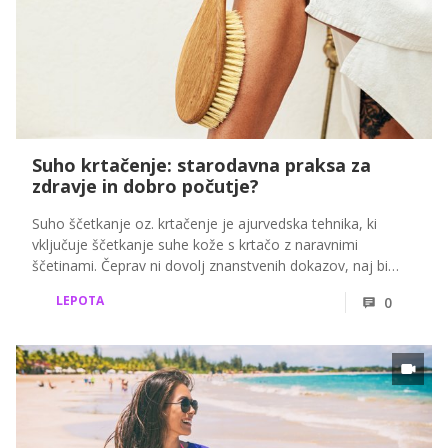
Suho krtačenje: starodavna praksa za
zdravje in dobro počutje?
Suho ščetkanje oz. krtačenje je ajurvedska tehnika, ki
vključuje ščetkanje suhe kože s krtačo z naravnimi
ščetinami. Čeprav ni dovolj znanstvenih dokazov, naj bi
imelo številne koristi za zdravje, kot so eksfoliacija kože,
LEPOTA
0
spodbujanje limfnega sistema in izboljšanje krvnega
obtoka.