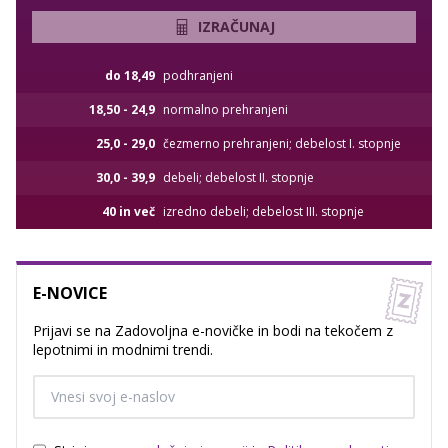
IZRAČUNAJ
do 18,49
podhranjeni
18,50 - 24,9
normalno prehranjeni
25,0 - 29,0
čezmerno prehranjeni; debelost I. stopnje
30,0 - 39,9
debeli; debelost II. stopnje
40 in več
izredno debeli; debelost III. stopnje
E-NOVICE
Prijavi se na Zadovoljna e-novičke in bodi na tekočem z
lepotnimi in modnimi trendi.