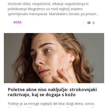
Vročinski oblivi, nespečnost, nihanje razpoloženja in
pridobivanje kilogramov so med najbolj znanimi
spremljevalci menopavze. Marsikatero žensko pa preseneti
nekaj povsem drugega: mozolji.
KOŽA
0
Poletne akne niso naključje: strokovnjaki
razkrivajo, kaj se dogaja s kožo
Poletje je za mnoge najlepši del leta: dolgi dnevi, sonce,