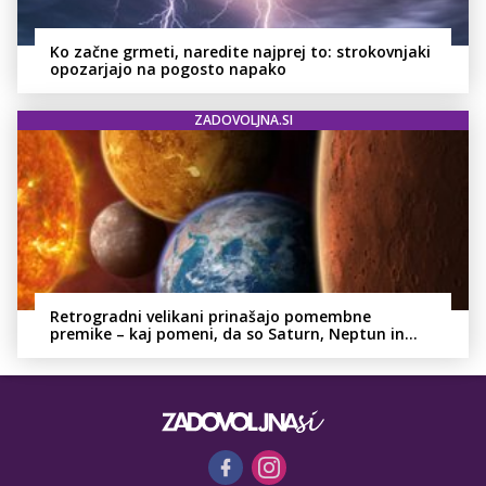
Ko začne grmeti, naredite najprej to: strokovnjaki
opozarjajo na pogosto napako
ZADOVOLJNA.SI
Retrogradni velikani prinašajo pomembne
premike – kaj pomeni, da so Saturn, Neptun in
Pluton hkrati retrogradni?