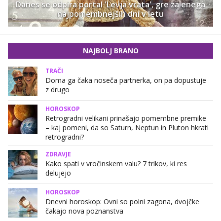
Danes se odpira portal 'Levja vrata', gre za enega
najpomembnejših dni v letu
NAJBOLJ BRANO
TRAČI
Doma ga čaka noseča partnerka, on pa dopustuje
z drugo
HOROSKOP
Retrogradni velikani prinašajo pomembne premike
– kaj pomeni, da so Saturn, Neptun in Pluton hkrati
retrogradni?
ZDRAVJE
Kako spati v vročinskem valu? 7 trikov, ki res
delujejo
HOROSKOP
Dnevni horoskop: Ovni so polni zagona, dvojčke
čakajo nova poznanstva