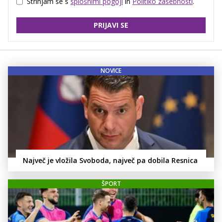
Strinjam se s
splošnimi pogoji
in
Politiko zasebnosti
.
PRIJAVI SE
NOVICE
Največ je vložila Svoboda, največ pa dobila Resnica
ŠPORT