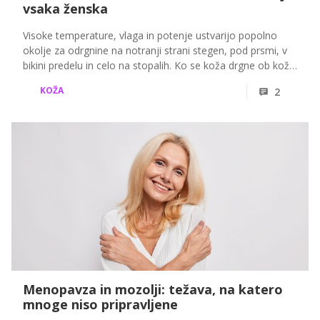
vsaka ženska
Visoke temperature, vlaga in potenje ustvarijo popolno
okolje za odrgnine na notranji strani stegen, pod prsmi, v
bikini predelu in celo na stopalih. Ko se koža drgne ob kožo
ali oblačila, se hitro pojavijo rdečina, pekoč občutek in
KOŽA
2
boleče ranice. To je ena najpogostejših poletnih težav, še
posebej v obdobjih, ko se temperature dvignejo nad 30
stopinj. Več o rešitvah si lahko preberete v nadaljevanju.
Menopavza in mozolji: težava, na katero
mnoge niso pripravljene