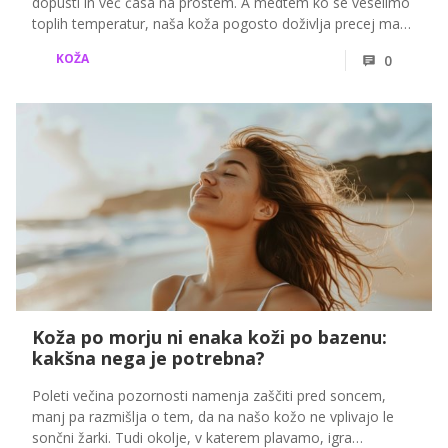
dopusti in več časa na prostem. A medtem ko se veselimo
toplih temperatur, naša koža pogosto doživlja precej manj
prijetne spremembe. Nenadoma se pojavijo drobni
KOŽA
0
mozoljčki, zamašene pore, rdečica in občutek, da je obraz
bolj masten kot običajno. Še posebej neprijetno je, ko se
zdi, da se vse to zgodi brez pravega razloga: rutina nege
ostaja enaka, hormoni niso krivi, koža pa se kljub temu
upira.
Koža po morju ni enaka koži po bazenu:
kakšna nega je potrebna?
Poleti večina pozornosti namenja zaščiti pred soncem,
manj pa razmišlja o tem, da na našo kožo ne vplivajo le
sončni žarki. Tudi okolje, v katerem plavamo, igra