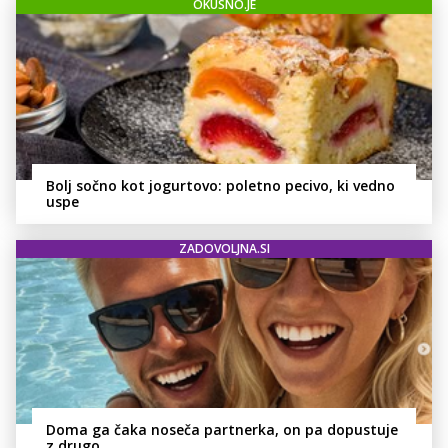
OKUSNO.JE
Bolj sočno kot jogurtovo: poletno pecivo, ki vedno
uspe
ZADOVOLJNA.SI
Doma ga čaka noseča partnerka, on pa dopustuje
z drugo